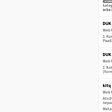
atidė
kateg
arba 
DUK 
Web t
1. Ku
Paaiš
DUK 
Web t
1. Ko
(form
kitų
Web t
Atsiž
nepa
Metai