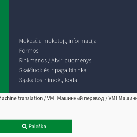
Mokesčių mokėtojų informacija
Formos
Rinkmenos / Atviri duomenys
Skaičiuoklės ir pagalbininkai
Sąskaitos ir įmokų kodai
Machine translation / VMI Машинный перевод / VMI Машин
Paieška