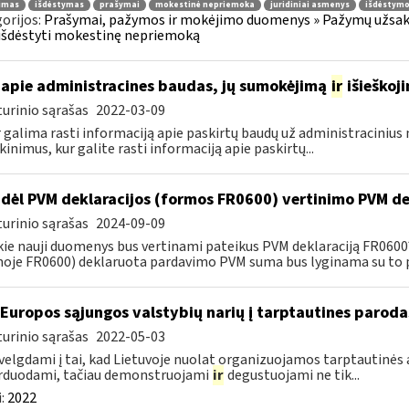
jimas
išdėstymas
prašymai
mokestinė nepriemoka
juridiniai asmenys
išdėstymo
orijos:
Prašymai, pažymos ir mokėjimo duomenys » Pažymų užsaky
išdėstyti mokestinę nepriemoką
apie administracines baudas, jų sumokėjimą
ir
išieškoj
urinio sąrašas
2022-03-09
r galima rasti informaciją apie paskirtų baudų už administraciniu
kinimus, kur galite rasti informaciją apie paskirtų...
dėl PVM deklaracijos (formos FR0600) vertinimo PVM de
urinio sąrašas
2024-09-09
kie nauji duomenys bus vertinami pateikus PVM deklaraciją FR060
oje FR0600) deklaruota pardavimo PVM suma bus lyginama su to p
 Europos sąjungos valstybių narių į tarptautines paroda
urinio sąrašas
2022-05-03
velgdami į tai, kad Lietuvoje nuolat organizuojamos tarptautinės 
rduodami, tačiau demonstruojami
ir
degustuojami ne tik...
:
2022