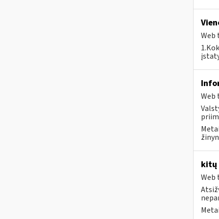
Vien
Web t
1.Kok
įstat
Info
Web t
Valst
priim
Metai
žinyn
kitų
Web t
Atsiž
nepa
Metai