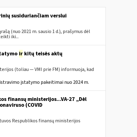
inių susiduriančiam verslui
rašą (nuo 2021 m. sausio 1 d.), prašymus dėl
ti iki...
statymo
ir
kitų teisės aktų
erijos (toliau — VMI prie FM) informuoja, kad
istravimo įstatymo pakeitimai nuo 2024 m.
os finansų ministerijos...VA-27 „Dėl
onaviruso (COVID
etuvos Respublikos finansų ministerijos