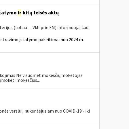
statymo
ir
kitų teisės aktų
erijos (toliau — VMI prie FM) informuoja, kad
istravimo įstatymo pakeitimai nuo 2024 m.
eškojimas Ne visuomet mokesčių mokėtojas
umokėti mokesčius...
nės verslui, nukentėjusiam nuo COVID-19 - iki