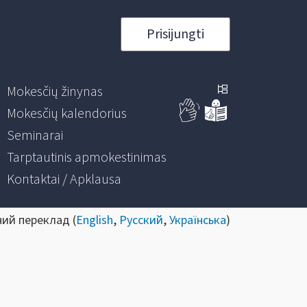
Prisijungti
Mokesčių žinynas
Mokesčių kalendorius
Seminarai
Tarptautinis apmokestinimas
Kontaktai / Apklausa
ний переклад (
English
,
Русский
,
Українська
)