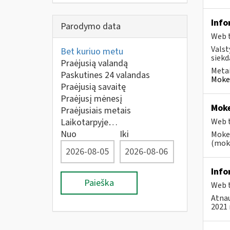
Info
Parodymo data
Web t
Valst
Bet kuriuo metu
siekd
Praėjusią valandą
Metai
Paskutines 24 valandas
Mokes
Praėjusią savaitę
Praėjusį mėnesį
Moke
Praėjusiais metais
Laikotarpyje…
Web t
Nuo
Iki
Mokes
(moke
Info
Paieška
Web t
Atnau
2021 