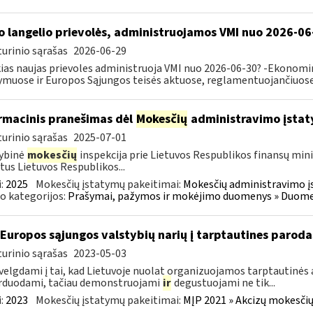
o langelio prievolės, administruojamos VMI nuo 2026-06
urinio sąrašas
2026-06-29
ias naujas prievoles administruoja VMI nuo 2026-06-30? -Ekonomin
ymuose ir Europos Sąjungos teisės aktuose, reglamentuojančiuose 
rmacinis pranešimas dėl
Mokesčių
administravimo įstat
urinio sąrašas
2025-07-01
ybinė
mokesčių
inspekcija prie Lietuvos Respublikos finansų mini
tus Lietuvos Respublikos...
:
2025
Mokesčių įstatymų pakeitimai:
Mokesčių administravimo į
o kategorijos:
Prašymai, pažymos ir mokėjimo duomenys » Duomenų
 Europos sąjungos valstybių narių į tarptautines paroda
urinio sąrašas
2023-05-03
velgdami į tai, kad Lietuvoje nuolat organizuojamos tarptautinės 
rduodami, tačiau demonstruojami
ir
degustuojami ne tik...
:
2023
Mokesčių įstatymų pakeitimai:
MĮP 2021 » Akcizų mokesčių