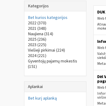
Kategorijos
DUK 
Bet kurios kategorijos
Web t
2022
(370)
Atnau
2021
(348)
mokes
Naujiena
(314)
2025
(236)
Info
2023
(225)
Web t
Viešieji pirkimai
(224)
Valst
2024
(221)
siekd
Gyventojų pajamų mokestis
Metai
(151)
Dėl 
paga
Aplankai
Web t
Infor
virši
Bet kurį aplanką
Metai