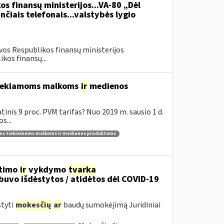
os finansų ministerijos...VA-80 „Dėl
čiais telefonais...valstybės lygio
vos Respublikos finansų ministerijos
kos finansų...
 tiekiamoms malkoms
ir
medienos
inis 9 proc. PVM tarifas? Nuo 2019 m. sausio 1 d.
s...
ams tiekiamoms malkoms ir medienos produktams
itimo
ir
vykdymo
tvarka
uvo išdėstytos / atidėtos dėl COVID-19
styti
mokesčių
ar
baudų sumokėjimą Juridiniai