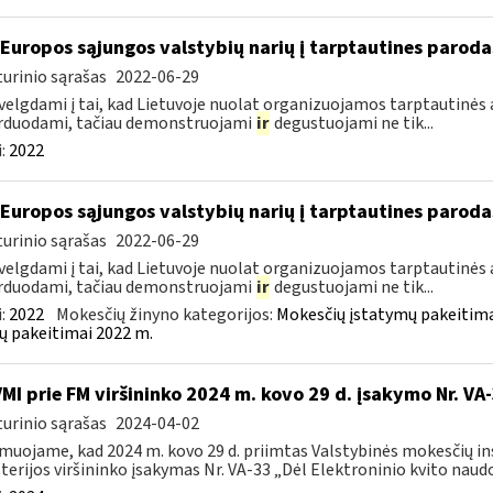
 Europos sąjungos valstybių narių į tarptautines paroda
urinio sąrašas
2022-06-29
velgdami į tai, kad Lietuvoje nuolat organizuojamos tarptautinės 
rduodami, tačiau demonstruojami
ir
degustuojami ne tik...
:
2022
 Europos sąjungos valstybių narių į tarptautines paroda
urinio sąrašas
2022-06-29
velgdami į tai, kad Lietuvoje nuolat organizuojamos tarptautinės 
rduodami, tačiau demonstruojami
ir
degustuojami ne tik...
:
2022
Mokesčių žinyno kategorijos:
Mokesčių įstatymų pakeitima
ų pakeitimai 2022 m.
VMI prie FM viršininko 2024 m. kovo 29 d. įsakymo Nr. VA
urinio sąrašas
2024-04-02
muojame, kad 2024 m. kovo 29 d. priimtas Valstybinės mokesčių in
terijos viršininko įsakymas Nr. VA-33 „Dėl Elektroninio kvito naudo