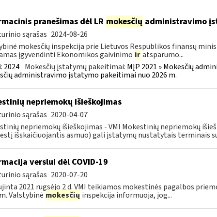
rmacinis pranešimas dėl LR
mokesčių
administravimo į
urinio sąrašas
2024-08-26
ybinė mokesčių inspekcija prie Lietuvos Respublikos finansų minist
amas įgyvendinti Ekonomikos gaivinimo
ir
atsparumo...
:
2024
Mokesčių įstatymų pakeitimai:
MĮP 2021 » Mokesčių admin
čių administravimo įstatymo pakeitimai nuo 2026 m.
stinių nepriemokų išieškojimas
urinio sąrašas
2020-04-07
tinių nepriemokų išieškojimas - VMI Mokestinių nepriemokų iši
stį išskaičiuojantis asmuo) gali įstatymų nustatytais terminais s
rmacija verslui dėl COVID-19
urinio sąrašas
2020-07-20
jinta 2021 rugsėjo 2 d. VMI teikiamos mokestinės pagalbos priemo
m. Valstybinė
mokesčių
inspekcija informuoja, jog...