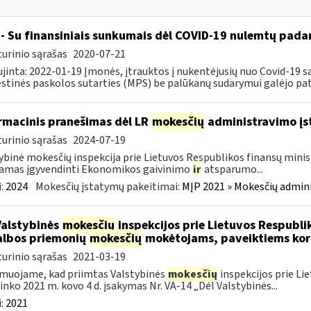
- Su finansiniais sunkumais dėl COVID-19 nulemtų padar
urinio sąrašas
2020-07-21
jinta: 2022-01-19 Įmonės, įtrauktos į nukentėjusių nuo Covid-19 są
tinės paskolos sutarties (MPS) be palūkanų sudarymui galėjo pateik
rmacinis pranešimas dėl LR
mokesčių
administravimo į
urinio sąrašas
2024-07-19
ybinė mokesčių inspekcija prie Lietuvos Respublikos finansų minist
amas įgyvendinti Ekonomikos gaivinimo
ir
atsparumo...
:
2024
Mokesčių įstatymų pakeitimai:
MĮP 2021 » Mokesčių admin
Valstybinės
mokesčių
inspekcijos prie Lietuvos Respublik
lbos priemonių
mokesčių
mokėtojams, paveiktiems kor
urinio sąrašas
2021-03-19
muojame, kad priimtas Valstybinės
mokesčių
inspekcijos prie Li
ninko 2021 m. kovo 4 d. įsakymas Nr. VA-14 „Dėl Valstybinės...
:
2021