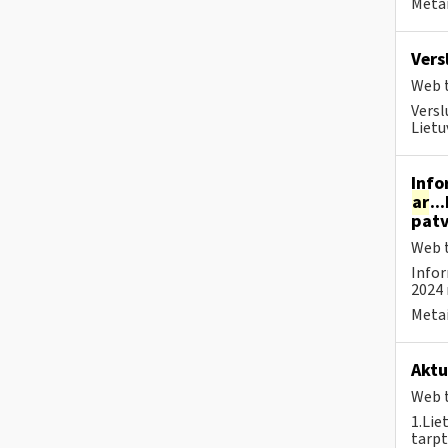
Metai
Vers
Web t
Versl
Lietu
Info
ar
..
patv
Web t
Infor
2024 
Metai
Aktu
Web t
1.Lie
tarpt