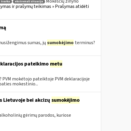
Mokesčių žinyno
 tvarka
ekstremali situacija
mas ir prašymų teikimas » Prašymas atidėti
imą
s nusižengimus sumas, jų
sumokėjimo
terminus?
klaracijos pateikimo
metu
0? PVM mokėtojo pateiktoje PVM deklaracijoje
aties mokestinio...
s Lietuvoje bei akcizų
sumokėjimo
alkoholinių gėrimų parodos, kuriose