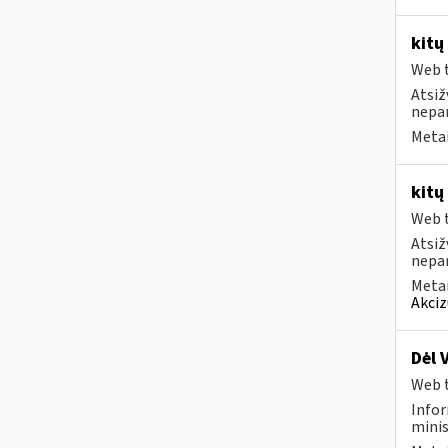
kitų
Web t
Atsiž
nepa
Metai
kitų
Web t
Atsiž
nepa
Metai
Akciz
Dėl 
Web t
Infor
minis