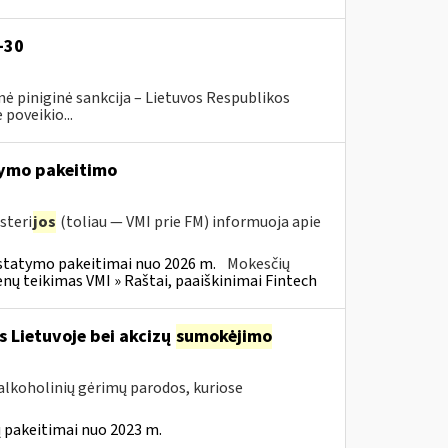
-30
ė piniginė sankcija – Lietuvos Respublikos
poveikio...
ymo pakeitimo
steri
jos
(toliau — VMI prie FM) informuoja apie
statymo pakeitimai nuo 2026 m.
Mokesčių
 teikimas VMI » Raštai, paaiškinimai Fintech
s Lietuvoje bei akcizų
sumokėjimo
alkoholinių gėrimų parodos, kuriose
 pakeitimai nuo 2023 m.