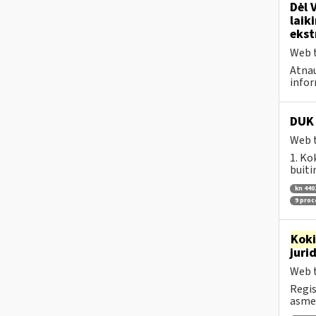
Dėl 
laik
ekst
Web t
Atnau
infor
DUK 
Web t
1. Ko
buiti
kn 440
9 pro
Kok
juri
Web t
Regis
asmen