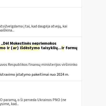
tsižvelgdama į tai, kad daugėja atvejų, kai
aiškina...
o „Dėl Mokestinės nepriemokos
imo
ir
(
ar
)
išdėstymo
taisyklių...
ir
formų
tuvos Respublikos finansų ministerijos viršininko
istravimo įstatymo pakeitimai nuo 2024 m.
PNO paramą, o ši perveda Ukrainos PNO (ne
sime, kad...