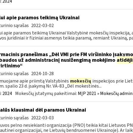
:
2024
lui apie paramos teikimą Ukrainai
urinio sąrašas
2022-03-02
ui apie paramos teikimą Ukrainai Valstybinė mokesčių inspekcija, a
vos juridiniai ir fiziniai asmenys teikia paramą, remiant Ukrainą, pa
rmacinis pranešimas „Dėl VMI prie FM viršininko įsakym
.baudos už administracinį nusižengimą mokėjimo
atidėj
irtinimo“
urinio sąrašas
2024-10-28
muojame apie priimtą Valstybinės
mokesčių
inspekcijos prie Lie
m. spalio 23 d. įsakymą Nr. VA-83 „Dėl mokestinės...
:
2024
Mokesčių įstatymų pakeitimai:
MĮP 2021 » Mokesčių admin
alūs klausimai dėl paramos Ukrainai
urinio sąrašas
2022-03-03
tuvos pelno nesiekianti organizacija (PNO) teikia kitai Lietuvos 
autinei organizacijai, ne Lietuvių bendruomenei Ukrainoje). Ar laiky