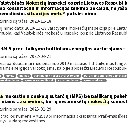
Valstybinės
Mokesčių
Inspekcijos prie Lietuvos Respublik
ino konsultacijų
ir
informacijos teikimo pokalbių neįrašan
remaliosios
situacijos
metu
“ patvirtinimo
urinio sąrašas
2020-11-18
jinimo data: 2020-11-18 Valstybinė mokesčių inspekcija prie Lietu
muoja, kad Valstybinės mokesčių inspekcijos prie Lietuvos Respubli
dėl 9 proc. taikymo buitiniams energijos vartotojams
urinio sąrašas
2022-04-21
kiai parduodamai medienai nuo 2019 m. sausio 1 d. taikomas lengvat
niams energijos vartotojams, kaip jie apibrėžti Lietuvos Respubliko
1
kn4401
malkos
buitiniams energijos vartotojams
buitiniams energijos vartotoj
centai malkoms
9 procentai medienai
9 proc malkoms
9 proc medienai
ia
mokestinių paskolų sutarčių (MPS) be palūkanų pake
diniams...
asmenims
, kurių nesumokėtų
mokesčių
sumos b
urinio sąrašas
2025-01-29
tracijos numeris KM2513 Ši informacija skelbiama: Prašymas išdė
ys, sudarę mokestinės...