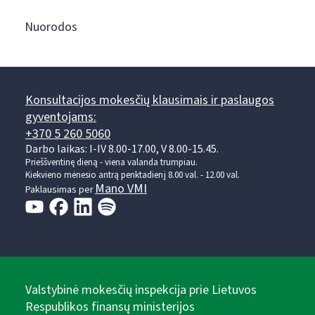
Nuorodos
Konsultacijos mokesčių klausimais ir paslaugos
gyventojams:
+370 5 260 5060
Darbo laikas: I-IV 8.00-17.00, V 8.00-15.45.
Prieššventinę dieną - viena valanda trumpiau.
Kiekvieno mėnesio antrą penktadienį 8.00 val. - 12.00 val.
Mano VMI
Paklausimas per
Valstybinė mokesčių inspekcija prie Lietuvos
Respublikos finansų ministerijos