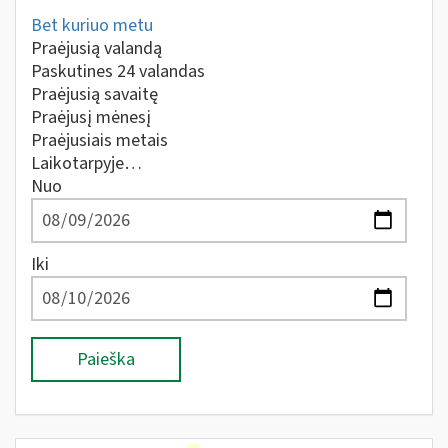
Bet kuriuo metu
Praėjusią valandą
Paskutines 24 valandas
Praėjusią savaitę
Praėjusį mėnesį
Praėjusiais metais
Laikotarpyje…
Nuo
Iki
Paieška