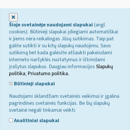
Uždaryti
Šioje svetainėje naudojami slapukai
(angl.
cookies). Būtinieji slapukai įdiegiami automatiškai
ir jiems nėra reikalingas Jūsų sutikimas. Taip pat
galite sutikti ir su kitų slapukų naudojimu. Savo
sutikimą bet kada galėsite atšaukti pakeisdami
interneto naršyklės nustatymus ir ištrindami
įrašytus slapukus. Daugiau informacijos
Slapukų
politika
;
Privatumo politika.
Būtinieji slapukai
Naudojami sklandžiam svetainės veikimui ir įgalina
pagrindines svetainės funkcijas. Be šių slapukų
svetainė negali tinkamai veikti.
Analitiniai slapukai