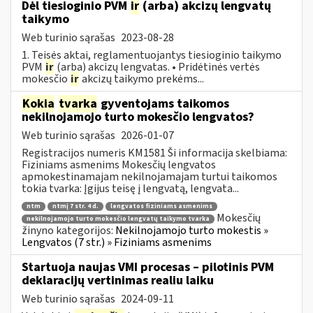
Dėl tiesioginio PVM
ir
(arba) akcizų lengvatų
taikymo
Web turinio sąrašas
2023-08-28
1. Teisės aktai, reglamentuojantys tiesioginio taikymo
PVM
ir
(arba) akcizų lengvatas. • Pridėtinės vertės
mokesčio
ir
akcizų taikymo prekėms...
Kokia
tvarka
gyventojams taikomos
nekilnojamojo turto mokesčio lengvatos?
Web turinio sąrašas
2026-01-07
Registracijos numeris KM1581 Ši informacija skelbiama:
Fiziniams asmenims Mokesčių lengvatos
apmokestinamajam nekilnojamajam turtui taikomos
tokia tvarka: Įgijus teisę į lengvatą, lengvata...
ntm
ntmį 7 str. 4 d.
lengvatos fiziniams asmenims
Mokesčių
nekilnojamojo turto mokesčio lengvatų taikymo tvarka
žinyno kategorijos:
Nekilnojamojo turto mokestis »
Lengvatos (7 str.) » Fiziniams asmenims
Startuoja naujas VMI procesas – pilotinis PVM
deklaracijų vertinimas realiu laiku
Web turinio sąrašas
2024-09-11