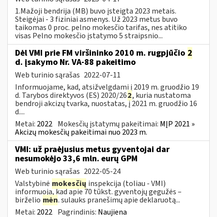
1.Mažoji bendrija (MB) buvo įsteigta 2023 metais.
Steigėjai - 3 fiziniai asmenys. Už 2023 metus buvo
taikomas 0 proc. pelno mokesčio tarifas, nes atitiko
visas Pelno mokesčio įstatymo 5 straipsnio...
Dėl VMI prie FM viršininko 2010 m. rugpjūčio
2
d. įsakymo Nr. VA-88 pakeitimo
Web turinio sąrašas
2022-07-11
Informuojame, kad, atsižvelgdami į 2019 m. gruodžio 19
d. Tarybos direktyvos (ES) 2020/26
2
, kuria nustatoma
bendroji akcizų tvarka, nuostatas, į 2021 m. gruodžio 16
d....
Metai:
2022
Mokesčių įstatymų pakeitimai:
MĮP 2021 »
Akcizų mokesčių pakeitimai nuo 2023 m.
VMI: už praėjusius metus gyventojai dar
nesumokėjo 33,6 mln. eurų GPM
Web turinio sąrašas
2022-05-24
Valstybinė
mokesčių
inspekcija (toliau - VMI)
informuoja, kad apie 70 tūkst. gyventojų gegužės –
birželio
mėn
. sulauks pranešimų apie deklaruotą...
Metai:
2022
Pagrindinis:
Naujiena