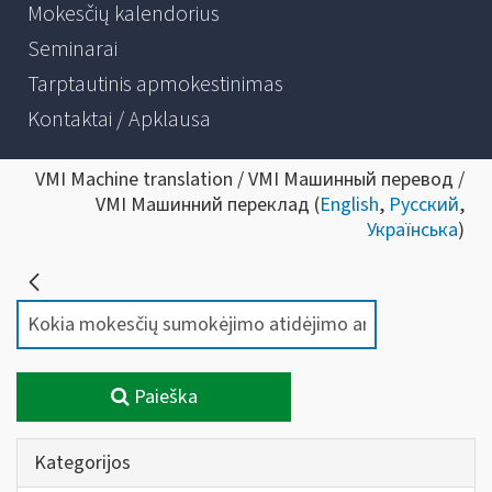
Mokesčių kalendorius
Seminarai
Tarptautinis apmokestinimas
Kontaktai / Apklausa
VMI Machine translation / VMI Машинный перевод /
VMI Машинний переклад (
English
,
Русский
,
Українська
)
Paieška
Kategorijos