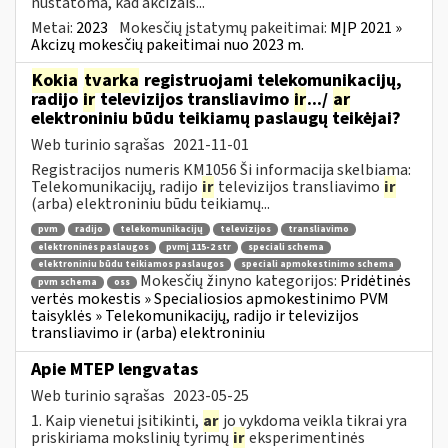
nustatoma, kad akcizais...
Metai:
2023
Mokesčių įstatymų pakeitimai:
MĮP 2021 »
Akcizų mokesčių pakeitimai nuo 2023 m.
Kokia
tvarka
registruojami telekomunikacijų,
radijo
ir
televizijos transliavimo
ir
.../
ar
elektroniniu būdu teikiamų paslaugų teikėjai?
Web turinio sąrašas
2021-11-01
Registracijos numeris KM1056 Ši informacija skelbiama:
Telekomunikacijų, radijo
ir
televizijos transliavimo
ir
(arba) elektroniniu būdu teikiamų...
pvm
radijo
telekomunikacijų
televizijos
transliavimo
elektroninės paslaugos
pvmį 115-2 str
speciali schema
elektroniniu būdu teikiamos paslaugos
speciali apmokestinimo schema
Mokesčių žinyno kategorijos:
Pridėtinės
pvm schema
oss
vertės mokestis » Specialiosios apmokestinimo PVM
taisyklės » Telekomunikacijų, radijo ir televizijos
transliavimo ir (arba) elektroniniu
Apie MTEP lengvatas
Web turinio sąrašas
2023-05-25
1. Kaip vienetui įsitikinti,
ar
jo vykdoma veikla tikrai yra
priskiriama mokslinių tyrimų
ir
eksperimentinės