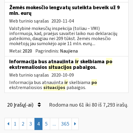
Žemės mokesčio lengvatų suteikta beveik už 9
mln. eurų
Web turinio sąrašas
2020-11-04
Valstybinė mokesčių inspekcija (toliau – VMI)
informuoja, kad, praėjus savaitei laiko nuo deklaracijų
pateikimo, daugiau nei 209 tūkst. žemės mokesčio
mokėtojų jau sumokėjo apie 11 mln. eurų....
Metai:
2020
Pagrindinis:
Naujiena
Informacija bus atnaujinta
ir
skelbiama
po
ekstremaliosios
situacijos
pabaigos.
Web turinio sąrašas
2020-10-09
Informacija bus atnaujinta
ir
skelbiama
po
ekstremaliosios
situacijos
pabaigos.
20 Įrašų(-ai)
Rodoma nuo 61 iki 80 iš 7,293 irašų.
1
2
3
4
5
...
365