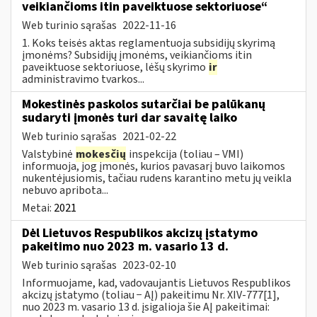
veikiančioms itin paveiktuose sektoriuose“
Web turinio sąrašas
2022-11-16
1. Koks teisės aktas reglamentuoja subsidijų skyrimą
įmonėms? Subsidijų įmonėms, veikiančioms itin
paveiktuose sektoriuose, lėšų skyrimo
ir
administravimo tvarkos...
Mokestinės paskolos sutarčiai be palūkanų
sudaryti įmonės turi dar savaitę laiko
Web turinio sąrašas
2021-02-22
Valstybinė
mokesčių
inspekcija (toliau – VMI)
informuoja, jog įmonės, kurios pavasarį buvo laikomos
nukentėjusiomis, tačiau rudens karantino metu jų veikla
nebuvo apribota...
Metai:
2021
Dėl Lietuvos Respublikos akcizų įstatymo
pakeitimo nuo 2023 m. vasario 13 d.
Web turinio sąrašas
2023-02-10
Informuojame, kad, vadovaujantis Lietuvos Respublikos
akcizų įstatymo (toliau − AĮ) pakeitimu Nr. XIV-777[1],
nuo 2023 m. vasario 13 d. įsigalioja šie AĮ pakeitimai: