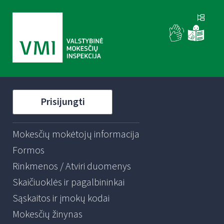
Prisijungti
Mokesčių mokėtojų informacija
Formos
Rinkmenos / Atviri duomenys
Skaičiuoklės ir pagalbininkai
Sąskaitos ir įmokų kodai
Mokesčių žinynas