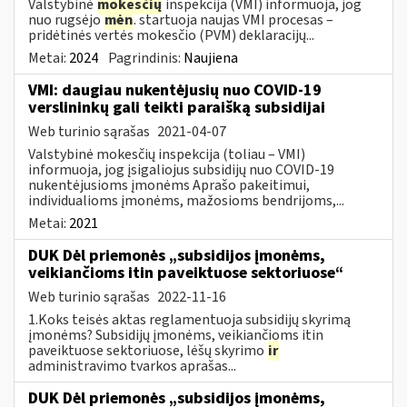
Valstybinė
mokesčių
inspekcija (VMI) informuoja, jog
nuo rugsėjo
mėn
. startuoja naujas VMI procesas –
pridėtinės vertės mokesčio (PVM) deklaracijų...
Metai:
2024
Pagrindinis:
Naujiena
VMI: daugiau nukentėjusių nuo COVID-19
verslininkų gali teikti paraišką subsidijai
Web turinio sąrašas
2021-04-07
Valstybinė mokesčių inspekcija (toliau – VMI)
informuoja, jog įsigaliojus subsidijų nuo COVID-19
nukentėjusioms įmonėms Aprašo pakeitimui,
individualioms įmonėms, mažosioms bendrijoms,...
Metai:
2021
DUK Dėl priemonės „subsidijos įmonėms,
veikiančioms itin paveiktuose sektoriuose“
Web turinio sąrašas
2022-11-16
1.Koks teisės aktas reglamentuoja subsidijų skyrimą
įmonėms? Subsidijų įmonėms, veikiančioms itin
paveiktuose sektoriuose, lėšų skyrimo
ir
administravimo tvarkos aprašas...
DUK Dėl priemonės „subsidijos įmonėms,