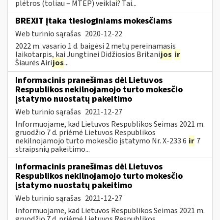
plėtros (toliau – MTEP) veiklai? Tai...
BREXIT įtaka tiesioginiams mokesčiams
Web turinio sąrašas
2020-12-22
2022 m. vasario 1 d. baigėsi 2 metų pereinamasis
laikotarpis, kai Jungtinei Didžiosios Britani
jos
ir
Šiaurės Airi
jos
...
Informacinis pranešimas dėl Lietuvos
Respublikos nekilnojamojo turto mokesčio
įstatymo nuostatų pakeitimo
Web turinio sąrašas
2021-12-27
Informuojame, kad Lietuvos Respublikos Seimas 2021 m.
gruodžio 7 d. priėmė Lietuvos Respublikos
nekilnojamojo turto mokesčio įstatymo Nr. X-233 6
ir
7
straipsnių pakeitimo...
Informacinis pranešimas dėl Lietuvos
Respublikos nekilnojamojo turto mokesčio
įstatymo nuostatų pakeitimo
Web turinio sąrašas
2021-12-27
Informuojame, kad Lietuvos Respublikos Seimas 2021 m.
gruodžio 7 d. priėmė Lietuvos Respublikos