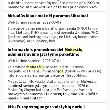
nukentėjusiems mokesčių mokėtojams baigėsi 2023 m.
balandžio 30 d. Mokestinės pagalbos priemonės buvo...
Aktualūs klausimai dėl paramos Ukrainai
Web turinio sąrašas
2022-03-03
1.Lietuvos pelno nesiekianti organizacija (PNO) teikia
kitai Lietuvos PNO paramą, o ši perveda Ukrainos PNO
(ne tarptautinei organizacijai, ne Lietuvių bendruomenei
Ukrainoje). Ar laikysime, kad...
Informacinis pranešimas dėl
Mokesčių
administravimo įstatymo pakeitimo
Web turinio sąrašas
2025-07-01
Valstybinė
mokesčių
inspekcija prie Lietuvos
Respublikos finansų ministeri
jos
(toliau — VMI prie FM)
informuoja apie priimtus Lietuvos Respublikos...
Metai:
2025
Mokesčių įstatymų pakeitimai:
Mokesčių
administravimo įstatymo pakeitimai nuo 2026 m.
Mokesčių žinyno kategorijos:
Prašymai, pažymos ir
mokėjimo duomenys » Duomenų teikimas VMI » Raštai,
paaiškinimai Fintech
kitų Europos sąjungos valstybių narių į