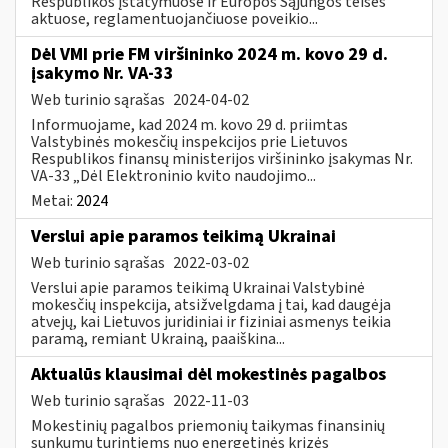
Respublikos įstatymuose ir Europos Sąjungos teisės
aktuose, reglamentuojančiuose poveikio...
Dėl VMI prie FM viršininko 2024 m. kovo 29 d.
įsakymo Nr. VA-33
Web turinio sąrašas
2024-04-02
Informuojame, kad 2024 m. kovo 29 d. priimtas
Valstybinės mokesčių inspekcijos prie Lietuvos
Respublikos finansų ministerijos viršininko įsakymas Nr.
VA-33 „Dėl Elektroninio kvito naudojimo...
Metai:
2024
Verslui apie paramos teikimą Ukrainai
Web turinio sąrašas
2022-03-02
Verslui apie paramos teikimą Ukrainai Valstybinė
mokesčių inspekcija, atsižvelgdama į tai, kad daugėja
atvejų, kai Lietuvos juridiniai ir fiziniai asmenys teikia
paramą, remiant Ukrainą, paaiškina...
Aktualūs klausimai dėl mokestinės pagalbos
Web turinio sąrašas
2022-11-03
Mokestinių pagalbos priemonių taikymas finansinių
sunkumų turintiems nuo energetinės krizės