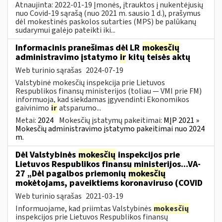
Atnaujinta: 2022-01-19 Įmonės, įtrauktos į nukentėjusių
nuo Covid-19 sąrašą (nuo 2021 m. sausio 1 d.), prašymus
dėl mokestinės paskolos sutarties (MPS) be palūkanų
sudarymui galėjo pateikti iki...
Informacinis pranešimas dėl LR
mokesčių
administravimo įstatymo
ir
kitų teisės aktų
Web turinio sąrašas
2024-07-19
Valstybinė mokesčių inspekcija prie Lietuvos
Respublikos finansų ministerijos (toliau — VMI prie FM)
informuoja, kad siekdamas įgyvendinti Ekonomikos
gaivinimo
ir
atsparumo...
Metai:
2024
Mokesčių įstatymų pakeitimai:
MĮP 2021 »
Mokesčių administravimo įstatymo pakeitimai nuo 2024
m.
Dėl Valstybinės
mokesčių
inspekcijos prie
Lietuvos Respublikos finansų ministerijos...VA-
27 „Dėl pagalbos priemonių
mokesčių
mokėtojams, paveiktiems koronaviruso (COVID
Web turinio sąrašas
2021-03-19
Informuojame, kad priimtas Valstybinės
mokesčių
inspekcijos prie Lietuvos Respublikos finansų