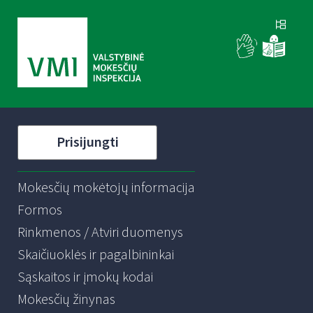
Prisijungti
Mokesčių mokėtojų informacija
Formos
Rinkmenos / Atviri duomenys
Skaičiuoklės ir pagalbininkai
Sąskaitos ir įmokų kodai
Mokesčių žinynas