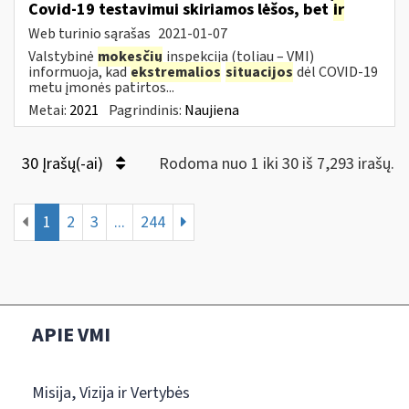
Covid-19 testavimui skiriamos lėšos, bet
ir
Web turinio sąrašas
2021-01-07
Valstybinė
mokesčių
inspekcija (toliau – VMI)
informuoja, kad
ekstremalios
situacijos
dėl COVID-19
metu įmonės patirtos...
Metai:
2021
Pagrindinis:
Naujiena
30 Įrašų(-ai)
Rodoma nuo 1 iki 30 iš 7,293 irašų.
1
2
3
...
244
APIE VMI
Misija, Vizija ir Vertybės