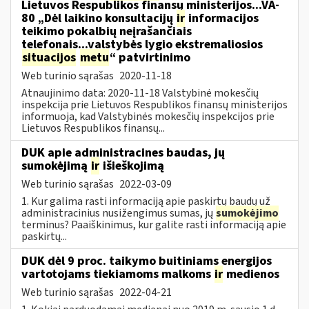
Lietuvos Respublikos finansų ministerijos...VA-
80 „Dėl laikino konsultacijų
ir
informacijos
teikimo pokalbių neįrašančiais
telefonais...valstybės lygio ekstremaliosios
situacijos
metu
“ patvirtinimo
Web turinio sąrašas
2020-11-18
Atnaujinimo data: 2020-11-18 Valstybinė mokesčių
inspekcija prie Lietuvos Respublikos finansų ministerijos
informuoja, kad Valstybinės mokesčių inspekcijos prie
Lietuvos Respublikos finansų...
DUK apie administracines baudas, jų
sumokėjimą
ir
išieškojimą
Web turinio sąrašas
2022-03-09
1. Kur galima rasti informaciją apie paskirtų baudų už
administracinius nusižengimus sumas, jų
sumokėjimo
terminus? Paaiškinimus, kur galite rasti informaciją apie
paskirtų...
DUK dėl 9 proc. taikymo buitiniams energijos
vartotojams tiekiamoms malkoms
ir
medienos
Web turinio sąrašas
2022-04-21