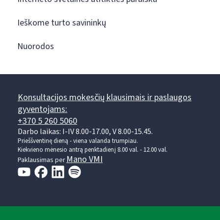
Ieškome turto savininkų
Nuorodos
Konsultacijos mokesčių klausimais ir paslaugos
gyventojams:
+370 5 260 5060
Darbo laikas: I-IV 8.00-17.00, V 8.00-15.45.
Prieššventinę dieną - viena valanda trumpiau.
Kiekvieno mėnesio antrą penktadienį 8.00 val. - 12.00 val.
Mano VMI
Paklausimas per