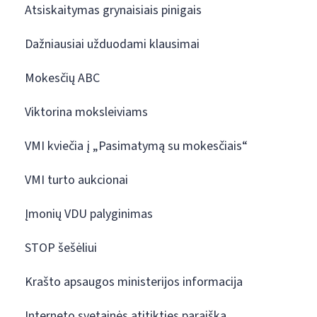
Atsiskaitymas grynaisiais pinigais
Dažniausiai užduodami klausimai
Mokesčių ABC
Viktorina moksleiviams
VMI kviečia į „Pasimatymą su mokesčiais“
VMI turto aukcionai
Įmonių VDU palyginimas
STOP šešėliui
Krašto apsaugos ministerijos informacija
Interneto svetainės atitikties paraiška