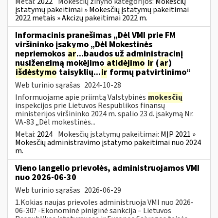
Metai:
2022
Mokesčių žinyno kategorijos:
Mokesčių
įstatymų pakeitimai » Mokesčių įstatymų pakeitimai
2022 metais » Akcizų pakeitimai 2022 m.
Informacinis pranešimas „Dėl VMI prie FM
viršininko įsakymo „Dėl Mokestinės
nepriemokos
ar
...baudos už administracinį
nusižengimą mokėjimo
atidėjimo
ir
(
ar
)
išdėstymo
taisyklių...
ir
formų patvirtinimo“
Web turinio sąrašas
2024-10-28
Informuojame apie priimtą Valstybinės
mokesčių
inspekcijos prie Lietuvos Respublikos finansų
ministerijos viršininko 2024 m. spalio 23 d. įsakymą Nr.
VA-83 „Dėl mokestinės...
Metai:
2024
Mokesčių įstatymų pakeitimai:
MĮP 2021 »
Mokesčių administravimo įstatymo pakeitimai nuo 2024
m.
Vieno langelio prievolės, administruojamos VMI
nuo 2026-06-30
Web turinio sąrašas
2026-06-29
1.Kokias naujas prievoles administruoja VMI nuo 2026-
06-30? -Ekonominė piniginė sankcija – Lietuvos