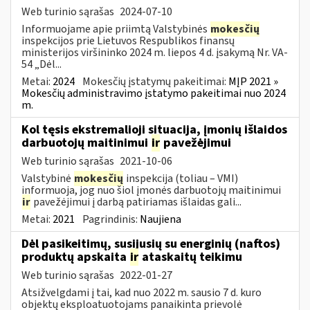
Web turinio sąrašas
2024-07-10
Informuojame apie priimtą Valstybinės
mokesčių
inspekcijos prie Lietuvos Respublikos finansų
ministerijos viršininko 2024 m. liepos 4 d. įsakymą Nr. VA-
54 „Dėl...
Metai:
2024
Mokesčių įstatymų pakeitimai:
MĮP 2021 »
Mokesčių administravimo įstatymo pakeitimai nuo 2024
m.
Kol tęsis ekstremalioji situacija, įmonių išlaidos
darbuotojų maitinimui
ir
pavežėjimui
Web turinio sąrašas
2021-10-06
Valstybinė
mokesčių
inspekcija (toliau – VMI)
informuoja, jog nuo šiol įmonės darbuotojų maitinimui
ir
pavežėjimui į darbą patiriamas išlaidas gali...
Metai:
2021
Pagrindinis:
Naujiena
Dėl pasikeitimų, susijusių su energinių (naftos)
produktų apskaita
ir
ataskaitų teikimu
Web turinio sąrašas
2022-01-27
Atsižvelgdami į tai, kad nuo 2022 m. sausio 7 d. kuro
objektų eksploatuotojams panaikinta prievolė