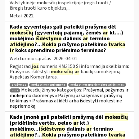
Valstybinėje mokesčių inspekcijoje įregistruoti /
išregistruoti kuro objektus,...
Metai:
2022
Kada gyventojas gali pateikti prašymą dėl
mokesčių
(gyventojų pajamų, žemės
ar
kt....)
mokėjimo
išdėstymo
dalimis
ar
termino
atidėjimo
?...
Kokia
prašymo pateikimo
tvarka
ir
koks sprendimo priėmimo terminas?
Web turinio sąrašas
2026-04-01
Registraci
jos
numeris KM3150 Ši informacija skelbiama:
Prašymas išdėstyti
mokesčių
ar
baudų sumokėjimą
Aspektas Komentaras...
prašymas
mokestinė nepriemoka
mokestinės nepriemokos atidėjimas
Mokesčių žinyno kategorijos:
Prašymai, pažymos ir
mps
mokėjimo duomenys » Pažymų užsakymas ir prašymų
teikimas » Prašymas atidėti arba išdėstyti mokestinę
nepriemoką
Kada įmonė gali pateikti prašymą dėl
mokesčių
(pridėtinės vertės, pelno
ar
kt.)
mokėjimo...
išdėstymo
dalimis
ar
termino
atidėjimo
?...
Kokia
prašymo pateikimo
tvarka