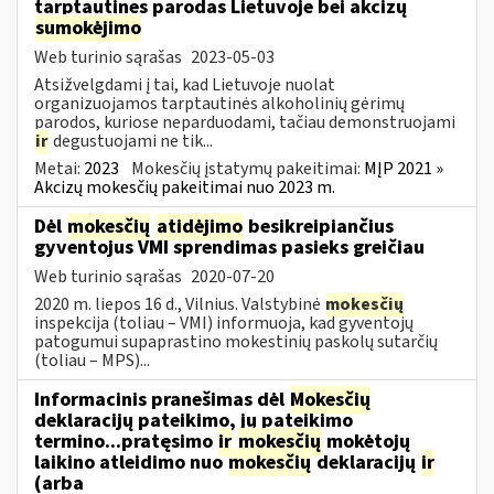
tarptautines parodas Lietuvoje bei akcizų
sumokėjimo
Web turinio sąrašas
2023-05-03
Atsižvelgdami į tai, kad Lietuvoje nuolat
organizuojamos tarptautinės alkoholinių gėrimų
parodos, kuriose neparduodami, tačiau demonstruojami
ir
degustuojami ne tik...
Metai:
2023
Mokesčių įstatymų pakeitimai:
MĮP 2021 »
Akcizų mokesčių pakeitimai nuo 2023 m.
Dėl
mokesčių
atidėjimo
besikreipiančius
gyventojus VMI sprendimas pasieks greičiau
Web turinio sąrašas
2020-07-20
2020 m. liepos 16 d., Vilnius. Valstybinė
mokesčių
inspekcija (toliau – VMI) informuoja, kad gyventojų
patogumui supaprastino mokestinių paskolų sutarčių
(toliau – MPS)...
Informacinis pranešimas dėl
Mokesčių
deklaracijų pateikimo, jų pateikimo
termino...pratęsimo
ir
mokesčių
mokėtojų
laikino atleidimo nuo
mokesčių
deklaracijų
ir
(arba