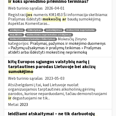
ir
koks sprendimo priėmimo terminas?
Web turinio sąrašas
2026-04-01
Registraci
jos
numeris KM1453 Ši informacija skelbiama:
Prašymas išdėstyti
mokesčių
ar
baudų sumokėjimą
Aspektas Komentaras...
atidėjimas
išdėstymas
sumokėjimas
mokestinė nepriemoka
maį 88 str.
mokestinės nepriemokos atidėjimas
Mokesčių žinyno
mokestinės nepriemokos išdėstymas
kategorijos:
Prašymai, pažymos ir mokėjimo duomenys
» Pažymų užsakymas ir prašymų teikimas » Prašymas
atidėti arba išdėstyti mokestinę nepriemoką
kitų Europos sąjungos valstybių narių į
tarptautines parodas Lietuvoje bei akcizų
sumokėjimo
Web turinio sąrašas
2023-05-03
Atsižvelgdami į tai, kad Lietuvoje nuolat
organizuojamos tarptautinės alkoholinių gėrimų
parodos, kuriose neparduodami, tačiau demonstruojami
ir
degustuojami ne tik...
Metai:
2023
leidžiami atskaitymai – ne tik darbuotojų