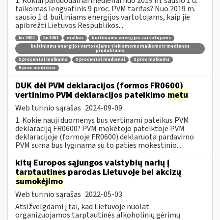
1. Kokiai parduodamai medienai nuo 2019 m. sausio 1 d.
taikomas lengvatinis 9 proc. PVM tarifas? Nuo 2019 m.
sausio 1 d. buitiniams energijos vartotojams, kaip jie
apibrėžti Lietuvos Respublikos...
kn 4401
kn4401
malkos
buitiniams energijos vartotojams
buitiniams energijos vartotojams tiekiamoms malkoms ir medienos
produktams
9 procentai malkoms
9 procentai medienai
9 proc malkoms
9 proc medienai
DUK dėl PVM deklaracijos (formos FR0600)
vertinimo PVM deklaracijos pateikimo
metu
Web turinio sąrašas
2024-09-09
1. Kokie nauji duomenys bus vertinami pateikus PVM
deklaraciją FR0600? PVM mokėtojo pateiktoje PVM
deklaracijoje (formoje FR0600) deklaruota pardavimo
PVM suma bus lyginama su to paties mokestinio...
kitų Europos sąjungos valstybių narių į
tarptautines parodas Lietuvoje bei akcizų
sumokėjimo
Web turinio sąrašas
2022-05-03
Atsižvelgdami į tai, kad Lietuvoje nuolat
organizuojamos tarptautinės alkoholinių gėrimų