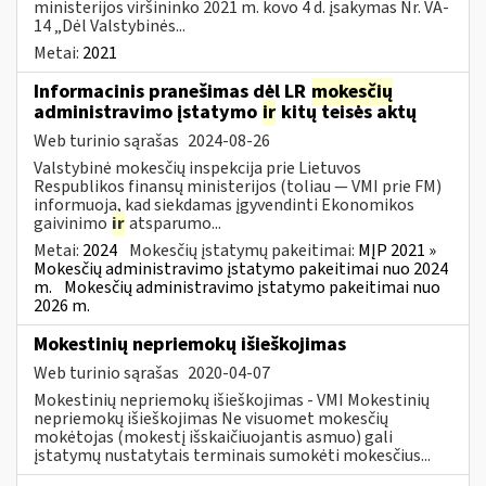
ministerijos viršininko 2021 m. kovo 4 d. įsakymas Nr. VA-
14 „Dėl Valstybinės...
Metai:
2021
Informacinis pranešimas dėl LR
mokesčių
administravimo įstatymo
ir
kitų teisės aktų
Web turinio sąrašas
2024-08-26
Valstybinė mokesčių inspekcija prie Lietuvos
Respublikos finansų ministerijos (toliau — VMI prie FM)
informuoja, kad siekdamas įgyvendinti Ekonomikos
gaivinimo
ir
atsparumo...
Metai:
2024
Mokesčių įstatymų pakeitimai:
MĮP 2021 »
Mokesčių administravimo įstatymo pakeitimai nuo 2024
m.
Mokesčių administravimo įstatymo pakeitimai nuo
2026 m.
Mokestinių nepriemokų išieškojimas
Web turinio sąrašas
2020-04-07
Mokestinių nepriemokų išieškojimas - VMI Mokestinių
nepriemokų išieškojimas Ne visuomet mokesčių
mokėtojas (mokestį išskaičiuojantis asmuo) gali
įstatymų nustatytais terminais sumokėti mokesčius...