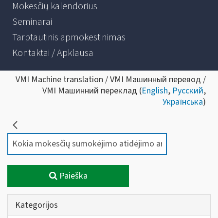
Mokesčių kalendorius
Seminarai
Tarptautinis apmokestinimas
Kontaktai / Apklausa
VMI Machine translation / VMI Машинный перевод /
VMI Машинний переклад (
English
,
Русский
,
Українська
)
Paieška
Kategorijos