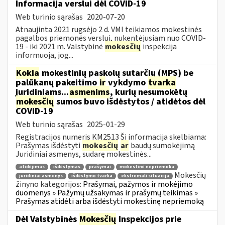
Informacija verslui dėl COVID-19
Web turinio sąrašas
2020-07-20
Atnaujinta 2021 rugsėjo 2 d. VMI teikiamos mokestinės
pagalbos priemonės verslui, nukentėjusiam nuo COVID-
19 - iki 2021 m. Valstybinė
mokesčių
inspekcija
informuoja, jog...
Kokia
mokestinių paskolų sutarčių (MPS) be
palūkanų pakeitimo
ir
vykdymo
tvarka
juridiniams...
asmenims
, kurių nesumokėtų
mokesčių
sumos buvo išdėstytos / atidėtos dėl
COVID-19
Web turinio sąrašas
2025-01-29
Registracijos numeris KM2513 Ši informacija skelbiama:
Prašymas išdėstyti
mokesčių
ar
baudų sumokėjimą
Juridiniai asmenys, sudarę mokestinės...
atidėjimas
išdėstymas
prašymai
mokestinė nepriemoka
Mokesčių
juridiniai asmenys
išdėstymo tvarka
ekstremali situacija
žinyno kategorijos:
Prašymai, pažymos ir mokėjimo
duomenys » Pažymų užsakymas ir prašymų teikimas »
Prašymas atidėti arba išdėstyti mokestinę nepriemoką
Dėl Valstybinės
Mokesčių
Inspekcijos prie