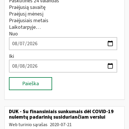
Paskutines 24 valandas
Praėjusią savaitę
Praėjusį mėnesį
Praėjusiais metais
Laikotarpyje…
Nuo
Iki
Paieška
DUK - Su finansiniais sunkumais dėl COVID-19
nulemtų padarinių susiduriančiam verslui
Web turinio sąrašas
2020-07-21