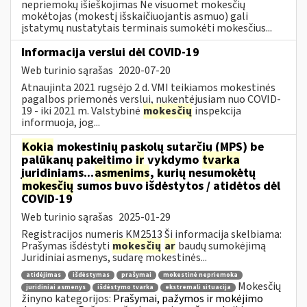
nepriemokų išieškojimas Ne visuomet mokesčių
mokėtojas (mokestį išskaičiuojantis asmuo) gali
įstatymų nustatytais terminais sumokėti mokesčius...
Informacija verslui dėl COVID-19
Web turinio sąrašas
2020-07-20
Atnaujinta 2021 rugsėjo 2 d. VMI teikiamos mokestinės
pagalbos priemonės verslui, nukentėjusiam nuo COVID-
19 - iki 2021 m. Valstybinė
mokesčių
inspekcija
informuoja, jog...
Kokia
mokestinių paskolų sutarčių (MPS) be
palūkanų pakeitimo
ir
vykdymo
tvarka
juridiniams...
asmenims
, kurių nesumokėtų
mokesčių
sumos buvo išdėstytos / atidėtos dėl
COVID-19
Web turinio sąrašas
2025-01-29
Registracijos numeris KM2513 Ši informacija skelbiama:
Prašymas išdėstyti
mokesčių
ar
baudų sumokėjimą
Juridiniai asmenys, sudarę mokestinės...
atidėjimas
išdėstymas
prašymai
mokestinė nepriemoka
Mokesčių
juridiniai asmenys
išdėstymo tvarka
ekstremali situacija
žinyno kategorijos:
Prašymai, pažymos ir mokėjimo