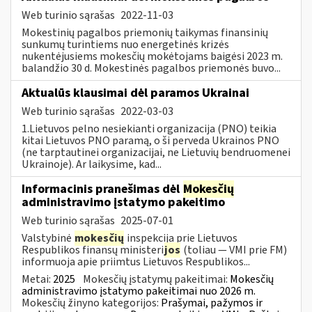
Web turinio sąrašas
2022-11-03
Mokestinių pagalbos priemonių taikymas finansinių
sunkumų turintiems nuo energetinės krizės
nukentėjusiems mokesčių mokėtojams baigėsi 2023 m.
balandžio 30 d. Mokestinės pagalbos priemonės buvo...
Aktualūs klausimai dėl paramos Ukrainai
Web turinio sąrašas
2022-03-03
1.Lietuvos pelno nesiekianti organizacija (PNO) teikia
kitai Lietuvos PNO paramą, o ši perveda Ukrainos PNO
(ne tarptautinei organizacijai, ne Lietuvių bendruomenei
Ukrainoje). Ar laikysime, kad...
Informacinis pranešimas dėl
Mokesčių
administravimo įstatymo pakeitimo
Web turinio sąrašas
2025-07-01
Valstybinė
mokesčių
inspekcija prie Lietuvos
Respublikos finansų ministeri
jos
(toliau — VMI prie FM)
informuoja apie priimtus Lietuvos Respublikos...
Metai:
2025
Mokesčių įstatymų pakeitimai:
Mokesčių
administravimo įstatymo pakeitimai nuo 2026 m.
Mokesčių žinyno kategorijos:
Prašymai, pažymos ir