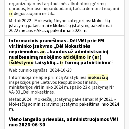
organizuojamos tarptautinės alkoholinių gėrimų
parodos, kuriose neparduodami, tačiau demonstruojami
ir
degustuojami ne tik...
Metai:
2022
Mokesčių žinyno kategorijos:
Mokesčių
įstatymų pakeitimai » Mokesčių įstatymų pakeitimai
2022 metais » Akcizų pakeitimai 2022 m.
Informacinis pranešimas „Dėl VMI prie FM
viršininko įsakymo „Dėl Mokestinės
nepriemokos
ar
...baudos už administracinį
nusižengimą mokėjimo
atidėjimo
ir
(
ar
)
išdėstymo
taisyklių...
ir
formų patvirtinimo“
Web turinio sąrašas
2024-10-28
Informuojame apie priimtą Valstybinės
mokesčių
inspekcijos prie Lietuvos Respublikos finansų
ministerijos viršininko 2024 m. spalio 23 d. įsakymą Nr.
VA-83 „Dėl mokestinės...
Metai:
2024
Mokesčių įstatymų pakeitimai:
MĮP 2021 »
Mokesčių administravimo įstatymo pakeitimai nuo 2024
m.
Vieno langelio prievolės, administruojamos VMI
nuo 2026-06-30