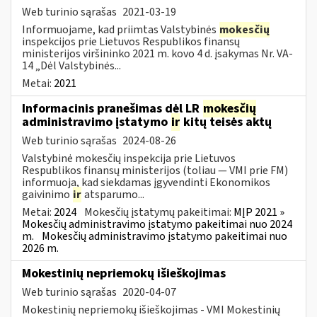
Web turinio sąrašas
2021-03-19
Informuojame, kad priimtas Valstybinės
mokesčių
inspekcijos prie Lietuvos Respublikos finansų
ministerijos viršininko 2021 m. kovo 4 d. įsakymas Nr. VA-
14 „Dėl Valstybinės...
Metai:
2021
Informacinis pranešimas dėl LR
mokesčių
administravimo įstatymo
ir
kitų teisės aktų
Web turinio sąrašas
2024-08-26
Valstybinė mokesčių inspekcija prie Lietuvos
Respublikos finansų ministerijos (toliau — VMI prie FM)
informuoja, kad siekdamas įgyvendinti Ekonomikos
gaivinimo
ir
atsparumo...
Metai:
2024
Mokesčių įstatymų pakeitimai:
MĮP 2021 »
Mokesčių administravimo įstatymo pakeitimai nuo 2024
m.
Mokesčių administravimo įstatymo pakeitimai nuo
2026 m.
Mokestinių nepriemokų išieškojimas
Web turinio sąrašas
2020-04-07
Mokestinių nepriemokų išieškojimas - VMI Mokestinių