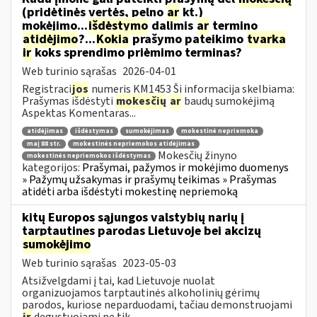
(pridėtinės vertės, pelno
ar
kt.)
mokėjimo...
išdėstymo
dalimis
ar
termino
atidėjimo
?...
Kokia
prašymo pateikimo
tvarka
ir
koks sprendimo priėmimo terminas?
Web turinio sąrašas
2026-04-01
Registraci
jos
numeris KM1453 Ši informacija skelbiama:
Prašymas išdėstyti
mokesčių
ar
baudų sumokėjimą
Aspektas Komentaras...
atidėjimas
išdėstymas
sumokėjimas
mokestinė nepriemoka
maį 88 str.
mokestinės nepriemokos atidėjimas
Mokesčių žinyno
mokestinės nepriemokos išdėstymas
kategorijos:
Prašymai, pažymos ir mokėjimo duomenys
» Pažymų užsakymas ir prašymų teikimas » Prašymas
atidėti arba išdėstyti mokestinę nepriemoką
kitų Europos sąjungos valstybių narių į
tarptautines parodas Lietuvoje bei akcizų
sumokėjimo
Web turinio sąrašas
2023-05-03
Atsižvelgdami į tai, kad Lietuvoje nuolat
organizuojamos tarptautinės alkoholinių gėrimų
parodos, kuriose neparduodami, tačiau demonstruojami
ir
degustuojami ne tik...