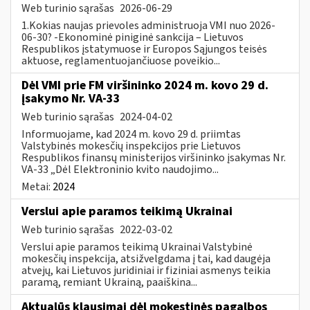
Web turinio sąrašas
2026-06-29
1.Kokias naujas prievoles administruoja VMI nuo 2026-
06-30? -Ekonominė piniginė sankcija – Lietuvos
Respublikos įstatymuose ir Europos Sąjungos teisės
aktuose, reglamentuojančiuose poveikio...
Dėl VMI prie FM viršininko 2024 m. kovo 29 d.
įsakymo Nr. VA-33
Web turinio sąrašas
2024-04-02
Informuojame, kad 2024 m. kovo 29 d. priimtas
Valstybinės mokesčių inspekcijos prie Lietuvos
Respublikos finansų ministerijos viršininko įsakymas Nr.
VA-33 „Dėl Elektroninio kvito naudojimo...
Metai:
2024
Verslui apie paramos teikimą Ukrainai
Web turinio sąrašas
2022-03-02
Verslui apie paramos teikimą Ukrainai Valstybinė
mokesčių inspekcija, atsižvelgdama į tai, kad daugėja
atvejų, kai Lietuvos juridiniai ir fiziniai asmenys teikia
paramą, remiant Ukrainą, paaiškina...
Aktualūs klausimai dėl mokestinės pagalbos