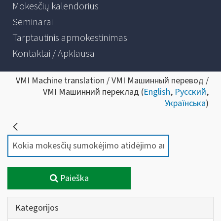
Mokesčių kalendorius
Seminarai
Tarptautinis apmokestinimas
Kontaktai / Apklausa
VMI Machine translation / VMI Машинный перевод /
VMI Машинний переклад (
English
,
Русский
,
Українська
)
Paieška
Kategorijos