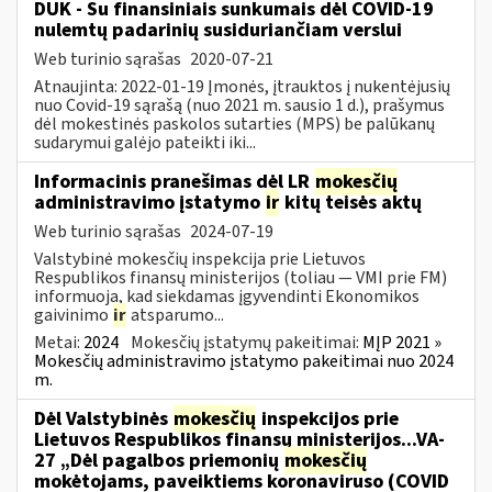
DUK - Su finansiniais sunkumais dėl COVID-19
nulemtų padarinių susiduriančiam verslui
Web turinio sąrašas
2020-07-21
Atnaujinta: 2022-01-19 Įmonės, įtrauktos į nukentėjusių
nuo Covid-19 sąrašą (nuo 2021 m. sausio 1 d.), prašymus
dėl mokestinės paskolos sutarties (MPS) be palūkanų
sudarymui galėjo pateikti iki...
Informacinis pranešimas dėl LR
mokesčių
administravimo įstatymo
ir
kitų teisės aktų
Web turinio sąrašas
2024-07-19
Valstybinė mokesčių inspekcija prie Lietuvos
Respublikos finansų ministerijos (toliau — VMI prie FM)
informuoja, kad siekdamas įgyvendinti Ekonomikos
gaivinimo
ir
atsparumo...
Metai:
2024
Mokesčių įstatymų pakeitimai:
MĮP 2021 »
Mokesčių administravimo įstatymo pakeitimai nuo 2024
m.
Dėl Valstybinės
mokesčių
inspekcijos prie
Lietuvos Respublikos finansų ministerijos...VA-
27 „Dėl pagalbos priemonių
mokesčių
mokėtojams, paveiktiems koronaviruso (COVID