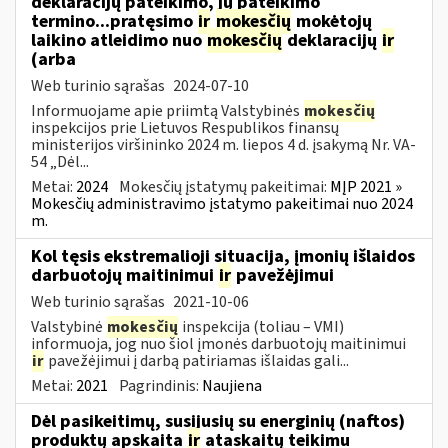
deklaracijų pateikimo, jų pateikimo
termino...pratęsimo
ir
mokesčių
mokėtojų
laikino atleidimo nuo
mokesčių
deklaracijų
ir
(arba
Web turinio sąrašas
2024-07-10
Informuojame apie priimtą Valstybinės
mokesčių
inspekcijos prie Lietuvos Respublikos finansų
ministerijos viršininko 2024 m. liepos 4 d. įsakymą Nr. VA-
54 „Dėl...
Metai:
2024
Mokesčių įstatymų pakeitimai:
MĮP 2021 »
Mokesčių administravimo įstatymo pakeitimai nuo 2024
m.
Kol tęsis ekstremalioji situacija, įmonių išlaidos
darbuotojų maitinimui
ir
pavežėjimui
Web turinio sąrašas
2021-10-06
Valstybinė
mokesčių
inspekcija (toliau – VMI)
informuoja, jog nuo šiol įmonės darbuotojų maitinimui
ir
pavežėjimui į darbą patiriamas išlaidas gali...
Metai:
2021
Pagrindinis:
Naujiena
Dėl pasikeitimų, susijusių su energinių (naftos)
produktų apskaita
ir
ataskaitų teikimu