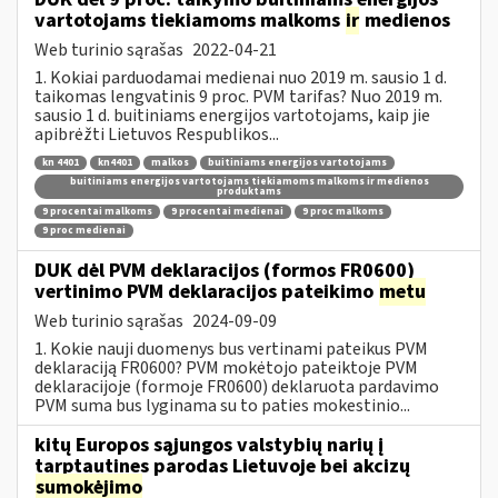
vartotojams tiekiamoms malkoms
ir
medienos
Web turinio sąrašas
2022-04-21
1. Kokiai parduodamai medienai nuo 2019 m. sausio 1 d.
taikomas lengvatinis 9 proc. PVM tarifas? Nuo 2019 m.
sausio 1 d. buitiniams energijos vartotojams, kaip jie
apibrėžti Lietuvos Respublikos...
kn 4401
kn4401
malkos
buitiniams energijos vartotojams
buitiniams energijos vartotojams tiekiamoms malkoms ir medienos
produktams
9 procentai malkoms
9 procentai medienai
9 proc malkoms
9 proc medienai
DUK dėl PVM deklaracijos (formos FR0600)
vertinimo PVM deklaracijos pateikimo
metu
Web turinio sąrašas
2024-09-09
1. Kokie nauji duomenys bus vertinami pateikus PVM
deklaraciją FR0600? PVM mokėtojo pateiktoje PVM
deklaracijoje (formoje FR0600) deklaruota pardavimo
PVM suma bus lyginama su to paties mokestinio...
kitų Europos sąjungos valstybių narių į
tarptautines parodas Lietuvoje bei akcizų
sumokėjimo