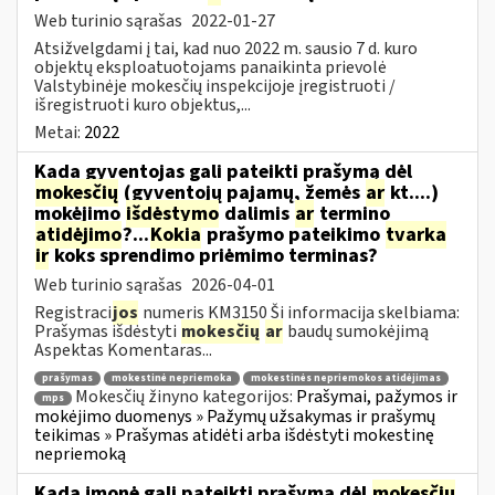
Web turinio sąrašas
2022-01-27
Atsižvelgdami į tai, kad nuo 2022 m. sausio 7 d. kuro
objektų eksploatuotojams panaikinta prievolė
Valstybinėje mokesčių inspekcijoje įregistruoti /
išregistruoti kuro objektus,...
Metai:
2022
Kada gyventojas gali pateikti prašymą dėl
mokesčių
(gyventojų pajamų, žemės
ar
kt....)
mokėjimo
išdėstymo
dalimis
ar
termino
atidėjimo
?...
Kokia
prašymo pateikimo
tvarka
ir
koks sprendimo priėmimo terminas?
Web turinio sąrašas
2026-04-01
Registraci
jos
numeris KM3150 Ši informacija skelbiama:
Prašymas išdėstyti
mokesčių
ar
baudų sumokėjimą
Aspektas Komentaras...
prašymas
mokestinė nepriemoka
mokestinės nepriemokos atidėjimas
Mokesčių žinyno kategorijos:
Prašymai, pažymos ir
mps
mokėjimo duomenys » Pažymų užsakymas ir prašymų
teikimas » Prašymas atidėti arba išdėstyti mokestinę
nepriemoką
Kada įmonė gali pateikti prašymą dėl
mokesčių