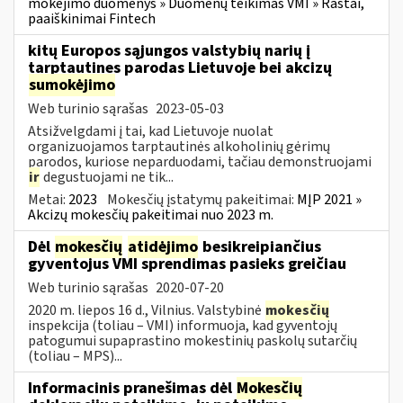
mokėjimo duomenys » Duomenų teikimas VMI » Raštai,
paaiškinimai Fintech
kitų Europos sąjungos valstybių narių į
tarptautines parodas Lietuvoje bei akcizų
sumokėjimo
Web turinio sąrašas
2023-05-03
Atsižvelgdami į tai, kad Lietuvoje nuolat
organizuojamos tarptautinės alkoholinių gėrimų
parodos, kuriose neparduodami, tačiau demonstruojami
ir
degustuojami ne tik...
Metai:
2023
Mokesčių įstatymų pakeitimai:
MĮP 2021 »
Akcizų mokesčių pakeitimai nuo 2023 m.
Dėl
mokesčių
atidėjimo
besikreipiančius
gyventojus VMI sprendimas pasieks greičiau
Web turinio sąrašas
2020-07-20
2020 m. liepos 16 d., Vilnius. Valstybinė
mokesčių
inspekcija (toliau – VMI) informuoja, kad gyventojų
patogumui supaprastino mokestinių paskolų sutarčių
(toliau – MPS)...
Informacinis pranešimas dėl
Mokesčių