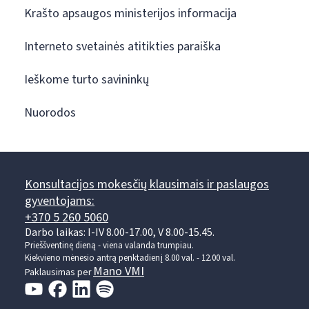
Krašto apsaugos ministerijos informacija
Interneto svetainės atitikties paraiška
Ieškome turto savininkų
Nuorodos
Konsultacijos mokesčių klausimais ir paslaugos
gyventojams:
+370 5 260 5060
Darbo laikas: I-IV 8.00-17.00, V 8.00-15.45.
Prieššventinę dieną - viena valanda trumpiau.
Kiekvieno mėnesio antrą penktadienį 8.00 val. - 12.00 val.
Mano VMI
Paklausimas per