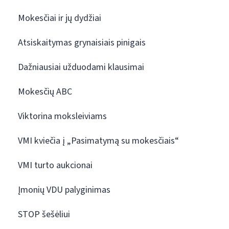
Mokesčiai ir jų dydžiai
Atsiskaitymas grynaisiais pinigais
Dažniausiai užduodami klausimai
Mokesčių ABC
Viktorina moksleiviams
VMI kviečia į „Pasimatymą su mokesčiais“
VMI turto aukcionai
Įmonių VDU palyginimas
STOP šešėliui