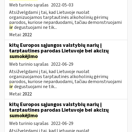
Web turinio sąrašas
2022-05-03
Atsižvelgdami į tai, kad Lietuvoje nuolat
organizuojamos tarptautinės alkoholinių gėrimų
parodos, kuriose neparduodami, tačiau demonstruojami
ir
degustuojami ne tik...
Metai:
2022
kitų Europos sąjungos valstybių narių į
tarptautines parodas Lietuvoje bei akcizų
sumokėjimo
Web turinio sąrašas
2022-06-29
Atsižvelgdami į tai, kad Lietuvoje nuolat
organizuojamos tarptautinės alkoholinių gėrimų
parodos, kuriose neparduodami, tačiau demonstruojami
ir
degustuojami ne tik...
Metai:
2022
kitų Europos sąjungos valstybių narių į
tarptautines parodas Lietuvoje bei akcizų
sumokėjimo
Web turinio sąrašas
2022-06-29
Atsižvelgdami į tai, kad Lietuvoje nuolat