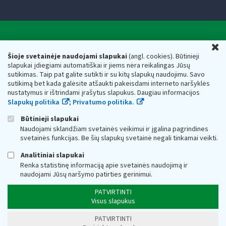
Valstybinė mokesčių inspekcija prie Lietuvos
U
Respublikos finansų ministerijos
Šioje svetainėje naudojami slapukai
(angl. cookies). Būtinieji
slapukai įdiegiami automatiškai ir jiems nėra reikalingas Jūsų
Biudžetinė įstaiga. Juridinio asmens kodas — 188659752,
sutikimas. Taip pat galite sutikti ir su kitų slapukų naudojimu. Savo
adresas: Vasario 16-osios g. 14, 01107 Vilnius, Lietuva, el.paštas:
sutikimą bet kada galėsite atšaukti pakeisdami interneto naršyklės
vmi@vmi.lt
, E. pristatymo dėžutės adresas 188659752
nustatymus ir ištrindami įrašytus slapukus. Daugiau informacijos
Duomenys apie Valstybinę mokesčių inspekciją prie Lietuvos
Slapukų politika
;
Privatumo politika.
Respublikos finansų ministerijos kaupiami ir saugomi Juridinių
asmenų registre
Būtinieji slapukai
Naudojami sklandžiam svetainės veikimui ir įgalina pagrindines
svetainės funkcijas. Be šių slapukų svetainė negali tinkamai veikti.
Analitiniai slapukai
Renka statistinę informaciją apie svetainės naudojimą ir
naudojami Jūsų naršymo patirties gerinimui.
PATVIRTINTI
Visus slapukus
PATVIRTINTI