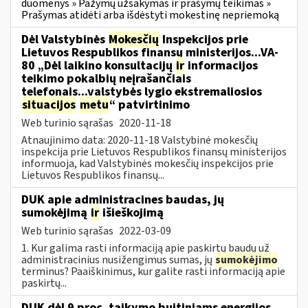
duomenys » Pažymų užsakymas ir prašymų teikimas »
Prašymas atidėti arba išdėstyti mokestinę nepriemoką
Dėl Valstybinės
Mokesčių
Inspekcijos prie
Lietuvos Respublikos finansų ministerijos...VA-
80 „Dėl laikino konsultacijų
ir
informacijos
teikimo pokalbių neįrašančiais
telefonais...valstybės lygio ekstremaliosios
situacijos
metu
“ patvirtinimo
Web turinio sąrašas
2020-11-18
Atnaujinimo data: 2020-11-18 Valstybinė mokesčių
inspekcija prie Lietuvos Respublikos finansų ministerijos
informuoja, kad Valstybinės mokesčių inspekcijos prie
Lietuvos Respublikos finansų...
DUK apie administracines baudas, jų
sumokėjimą
ir
išieškojimą
Web turinio sąrašas
2022-03-09
1. Kur galima rasti informaciją apie paskirtų baudų už
administracinius nusižengimus sumas, jų
sumokėjimo
terminus? Paaiškinimus, kur galite rasti informaciją apie
paskirtų...
DUK dėl 9 proc. taikymo buitiniams energijos