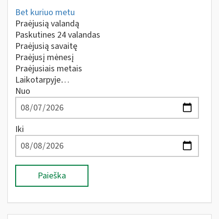
Bet kuriuo metu
Praėjusią valandą
Paskutines 24 valandas
Praėjusią savaitę
Praėjusį mėnesį
Praėjusiais metais
Laikotarpyje…
Nuo
Iki
Paieška