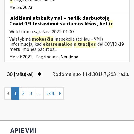
Metai:
2023
leidžiami atskaitymai – ne tik darbuotojų
Covid-19 testavimui skiriamos lėšos, bet
ir
Web turinio sąrašas
2021-01-07
Valstybinė
mokesčių
inspekcija (toliau – VMI)
informuoja, kad
ekstremalios
situacijos
dėl COVID-19
metu įmonės patirtos...
Metai:
2021
Pagrindinis:
Naujiena
30 Įrašų(-ai)
Rodoma nuo 1 iki 30 iš 7,293 irašų.
1
2
3
...
244
APIE VMI