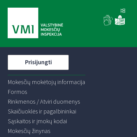
Prisijungti
Mokesčių mokėtojų informacija
Formos
Rinkmenos / Atviri duomenys
Skaičiuoklės ir pagalbininkai
Sąskaitos ir įmokų kodai
Mokesčių žinynas