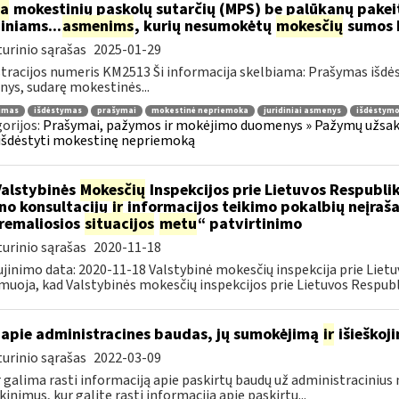
ia
mokestinių paskolų sutarčių (MPS) be palūkanų pake
diniams...
asmenims
, kurių nesumokėtų
mokesčių
sumos b
urinio sąrašas
2025-01-29
tracijos numeris KM2513 Ši informacija skelbiama: Prašymas išdė
ys, sudarę mokestinės...
jimas
išdėstymas
prašymai
mokestinė nepriemoka
juridiniai asmenys
išdėstymo
orijos:
Prašymai, pažymos ir mokėjimo duomenys » Pažymų užsaky
išdėstyti mokestinę nepriemoką
Valstybinės
Mokesčių
Inspekcijos prie Lietuvos Respublik
ino konsultacijų
ir
informacijos teikimo pokalbių neįrašan
remaliosios
situacijos
metu
“ patvirtinimo
urinio sąrašas
2020-11-18
jinimo data: 2020-11-18 Valstybinė mokesčių inspekcija prie Lietu
muoja, kad Valstybinės mokesčių inspekcijos prie Lietuvos Respubli
apie administracines baudas, jų sumokėjimą
ir
išieškoj
urinio sąrašas
2022-03-09
r galima rasti informaciją apie paskirtų baudų už administraciniu
kinimus, kur galite rasti informaciją apie paskirtų...