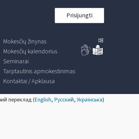
Prisijungti
Mokesčių žinynas
Mokesčių kalendorius
Seminarai
Tarptautinis apmokestinimas
Kontaktai / Apklausa
ний переклад (
English
,
Русский
,
Українська
)