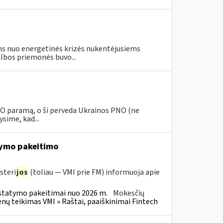
s nuo energetinės krizės nukentėjusiems
lbos priemonės buvo...
PNO paramą, o ši perveda Ukrainos PNO (ne
sime, kad...
ymo pakeitimo
steri
jos
(toliau — VMI prie FM) informuoja apie
statymo pakeitimai nuo 2026 m.
Mokesčių
 teikimas VMI » Raštai, paaiškinimai Fintech