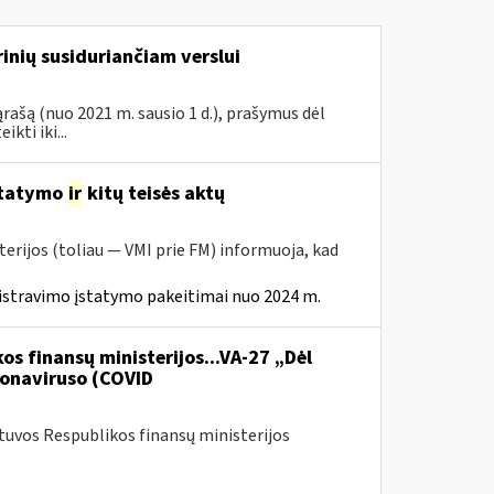
inių susiduriančiam verslui
rašą (nuo 2021 m. sausio 1 d.), prašymus dėl
ti iki...
statymo
ir
kitų teisės aktų
erijos (toliau — VMI prie FM) informuoja, kad
istravimo įstatymo pakeitimai nuo 2024 m.
os finansų ministerijos...VA-27 „Dėl
onaviruso (COVID
etuvos Respublikos finansų ministerijos