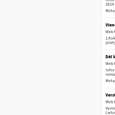
Infor
2024 
Metai
Vien
Web t
1.Kok
įstat
Dėl 
Web t
Infor
minis
Metai
Vers
Web t
Versl
Lietu