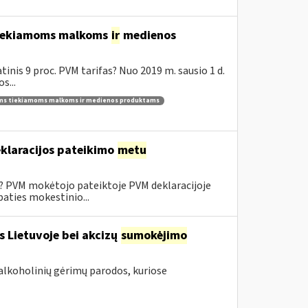
 tiekiamoms malkoms
ir
medienos
inis 9 proc. PVM tarifas? Nuo 2019 m. sausio 1 d.
s...
ams tiekiamoms malkoms ir medienos produktams
klaracijos pateikimo
metu
0? PVM mokėtojo pateiktoje PVM deklaracijoje
aties mokestinio...
s Lietuvoje bei akcizų
sumokėjimo
alkoholinių gėrimų parodos, kuriose