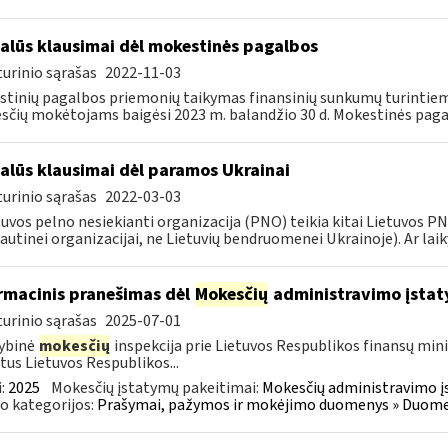
alūs klausimai dėl mokestinės pagalbos
urinio sąrašas
2022-11-03
tinių pagalbos priemonių taikymas finansinių sunkumų turintiem
čių mokėtojams baigėsi 2023 m. balandžio 30 d. Mokestinės paga
alūs klausimai dėl paramos Ukrainai
urinio sąrašas
2022-03-03
tuvos pelno nesiekianti organizacija (PNO) teikia kitai Lietuvos 
autinei organizacijai, ne Lietuvių bendruomenei Ukrainoje). Ar laiky
rmacinis pranešimas dėl
Mokesčių
administravimo įstat
urinio sąrašas
2025-07-01
ybinė
mokesčių
inspekcija prie Lietuvos Respublikos finansų mini
tus Lietuvos Respublikos...
:
2025
Mokesčių įstatymų pakeitimai:
Mokesčių administravimo į
o kategorijos:
Prašymai, pažymos ir mokėjimo duomenys » Duomenų