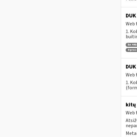
DUK 
Web t
1. Ko
buiti
kn 440
9 pro
DUK 
Web t
1. Ko
(form
kitų
Web t
Atsiž
nepa
Metai