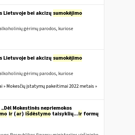
s Lietuvoje bei akcizų
sumokėjimo
alkoholinių gėrimų parodos, kuriose
s Lietuvoje bei akcizų
sumokėjimo
alkoholinių gėrimų parodos, kuriose
i » Mokesčių įstatymų pakeitimai 2022 metais »
o „Dėl Mokestinės nepriemokos
imo
ir
(
ar
)
išdėstymo
taisyklių...
ir
formų