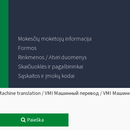
Mokesčių mokėtojų informacija
Formos
Rinkmenos / Atviri duomenys
Skaičiuoklės ir pagalbininkai
Sąskaitos ir įmokų kodai
Machine translation / VMI Машинный перевод / VMI Машин
Paieška