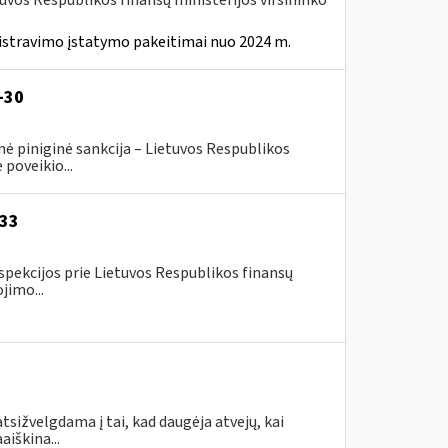
tuvos Respublikos finansų ministerijos viršininko
istravimo įstatymo pakeitimai nuo 2024 m.
-30
ė piniginė sankcija – Lietuvos Respublikos
poveikio...
-33
spekcijos prie Lietuvos Respublikos finansų
jimo...
tsižvelgdama į tai, kad daugėja atvejų, kai
aiškina...