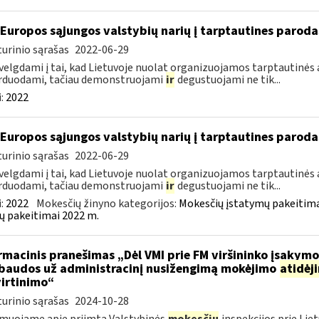
 Europos sąjungos valstybių narių į tarptautines paroda
urinio sąrašas
2022-06-29
velgdami į tai, kad Lietuvoje nuolat organizuojamos tarptautinės 
rduodami, tačiau demonstruojami
ir
degustuojami ne tik...
:
2022
 Europos sąjungos valstybių narių į tarptautines paroda
urinio sąrašas
2022-06-29
velgdami į tai, kad Lietuvoje nuolat organizuojamos tarptautinės 
rduodami, tačiau demonstruojami
ir
degustuojami ne tik...
:
2022
Mokesčių žinyno kategorijos:
Mokesčių įstatymų pakeitima
ų pakeitimai 2022 m.
rmacinis pranešimas „Dėl VMI prie FM viršininko įsakym
.baudos už administracinį nusižengimą mokėjimo
atidėj
irtinimo“
urinio sąrašas
2024-10-28