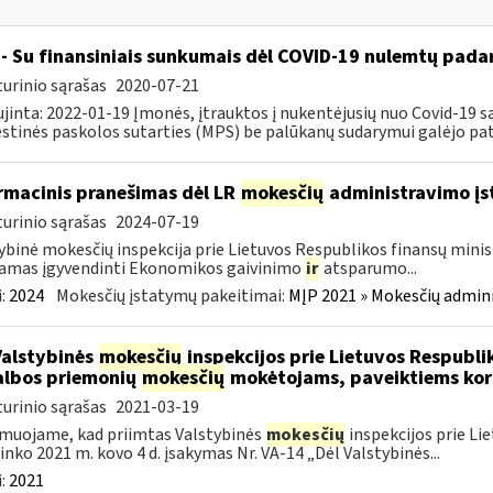
- Su finansiniais sunkumais dėl COVID-19 nulemtų padar
urinio sąrašas
2020-07-21
jinta: 2022-01-19 Įmonės, įtrauktos į nukentėjusių nuo Covid-19 są
tinės paskolos sutarties (MPS) be palūkanų sudarymui galėjo pateik
rmacinis pranešimas dėl LR
mokesčių
administravimo į
urinio sąrašas
2024-07-19
ybinė mokesčių inspekcija prie Lietuvos Respublikos finansų minist
amas įgyvendinti Ekonomikos gaivinimo
ir
atsparumo...
:
2024
Mokesčių įstatymų pakeitimai:
MĮP 2021 » Mokesčių admin
Valstybinės
mokesčių
inspekcijos prie Lietuvos Respublik
lbos priemonių
mokesčių
mokėtojams, paveiktiems kor
urinio sąrašas
2021-03-19
muojame, kad priimtas Valstybinės
mokesčių
inspekcijos prie Li
ninko 2021 m. kovo 4 d. įsakymas Nr. VA-14 „Dėl Valstybinės...
:
2021