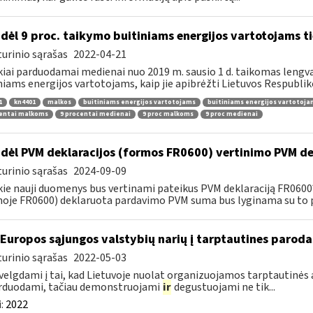
dėl 9 proc. taikymo buitiniams energijos vartotojams
urinio sąrašas
2022-04-21
kiai parduodamai medienai nuo 2019 m. sausio 1 d. taikomas lengvat
niams energijos vartotojams, kaip jie apibrėžti Lietuvos Respubliko
1
kn4401
malkos
buitiniams energijos vartotojams
buitiniams energijos vartotoj
centai malkoms
9 procentai medienai
9 proc malkoms
9 proc medienai
dėl PVM deklaracijos (formos FR0600) vertinimo PVM de
urinio sąrašas
2024-09-09
kie nauji duomenys bus vertinami pateikus PVM deklaraciją FR060
oje FR0600) deklaruota pardavimo PVM suma bus lyginama su to p
 Europos sąjungos valstybių narių į tarptautines paroda
urinio sąrašas
2022-05-03
velgdami į tai, kad Lietuvoje nuolat organizuojamos tarptautinės 
rduodami, tačiau demonstruojami
ir
degustuojami ne tik...
:
2022