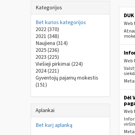
Kategorijos
DUK 
Bet kurios kategorijos
Web t
2022
(370)
Atnau
2021
(348)
mokes
Naujiena
(314)
2025
(236)
Info
2023
(225)
Web t
Viešieji pirkimai
(224)
Valst
2024
(221)
siekd
Gyventojų pajamų mokestis
Metai
(151)
Dėl 
paga
Aplankai
Web t
Infor
virši
Bet kurį aplanką
Metai