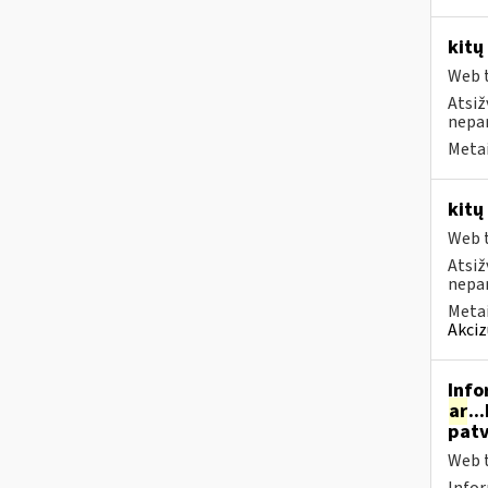
kitų
Web t
Atsiž
nepa
Metai
kitų
Web t
Atsiž
nepa
Metai
Akciz
Info
ar
..
patv
Web t