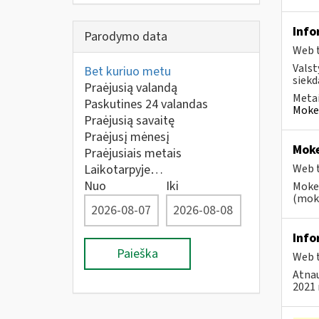
Info
Parodymo data
Web t
Valst
Bet kuriuo metu
siekd
Praėjusią valandą
Metai
Paskutines 24 valandas
Mokes
Praėjusią savaitę
Praėjusį mėnesį
Moke
Praėjusiais metais
Laikotarpyje…
Web t
Nuo
Iki
Mokes
(moke
Info
Paieška
Web t
Atnau
2021 