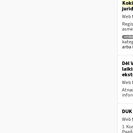
Kok
juri
Web t
Regis
asmen
atidė
kateg
arba 
Dėl 
laik
ekst
Web t
Atnau
infor
DUK 
Web t
1. Ku
Paaiš