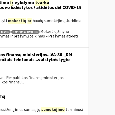
itimo
ir
vykdymo
tvarka
uvo išdėstytos / atidėtos dėl COVID-19
styti
mokesčių
ar
baudų sumokėjimą Juridiniai
Mokesčių žinyno
 tvarka
ekstremali situacija
mas ir prašymų teikimas » Prašymas atidėti
os finansų ministerijos...VA-80 „Dėl
čiais telefonais...valstybės lygio
vos Respublikos finansų ministerijos
kos finansų...
imą
s nusižengimus sumas, jų
sumokėjimo
terminus?