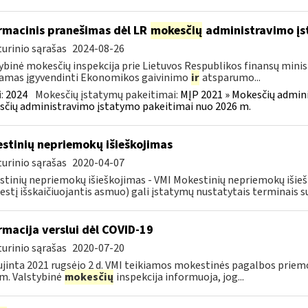
rmacinis pranešimas dėl LR
mokesčių
administravimo į
urinio sąrašas
2024-08-26
ybinė mokesčių inspekcija prie Lietuvos Respublikos finansų minist
amas įgyvendinti Ekonomikos gaivinimo
ir
atsparumo...
:
2024
Mokesčių įstatymų pakeitimai:
MĮP 2021 » Mokesčių admin
čių administravimo įstatymo pakeitimai nuo 2026 m.
stinių nepriemokų išieškojimas
urinio sąrašas
2020-04-07
tinių nepriemokų išieškojimas - VMI Mokestinių nepriemokų iši
stį išskaičiuojantis asmuo) gali įstatymų nustatytais terminais s
rmacija verslui dėl COVID-19
urinio sąrašas
2020-07-20
jinta 2021 rugsėjo 2 d. VMI teikiamos mokestinės pagalbos priemo
m. Valstybinė
mokesčių
inspekcija informuoja, jog...