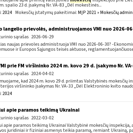
muojame apie priimtą Valstybinės
mokesčių
inspekcijos prie Lie
m. spalio 23 d. įsakymą Nr. VA-83 „Dėl mokestinės...
:
2024
Mokesčių įstatymų pakeitimai:
MĮP 2021 » Mokesčių admin
o langelio prievolės, administruojamos VMI nuo 2026-06
urinio sąrašas
2026-06-29
ias naujas prievoles administruoja VMI nuo 2026-06-30? -Ekonomin
ymuose ir Europos Sąjungos teisės aktuose, reglamentuojančiuose 
VMI prie FM viršininko 2024 m. kovo 29 d. įsakymo Nr. VA
urinio sąrašas
2024-04-02
muojame, kad 2024 m. kovo 29 d. priimtas Valstybinės mokesčių in
terijos viršininko įsakymas Nr. VA-33 „Dėl Elektroninio kvito naudo
:
2024
lui apie paramos teikimą Ukrainai
urinio sąrašas
2022-03-02
ui apie paramos teikimą Ukrainai Valstybinė mokesčių inspekcija, a
vos juridiniai ir fiziniai asmenys teikia paramą, remiant Ukrainą, pa