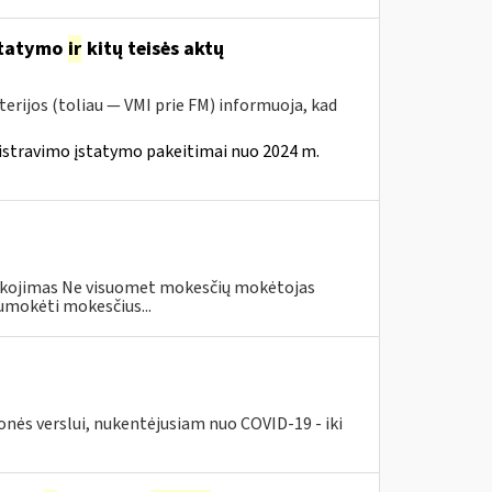
statymo
ir
kitų teisės aktų
erijos (toliau — VMI prie FM) informuoja, kad
istravimo įstatymo pakeitimai nuo 2024 m.
eškojimas Ne visuomet mokesčių mokėtojas
umokėti mokesčius...
nės verslui, nukentėjusiam nuo COVID-19 - iki