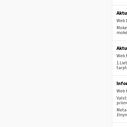
Aktu
Web t
Mokes
mokes
Aktu
Web t
1.Lie
tarpt
Info
Web t
Valst
priim
Metai
žinyn