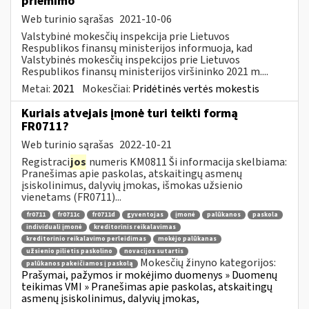
priėmimo
Web turinio sąrašas
2021-10-06
Valstybinė mokesčių inspekcija prie Lietuvos
Respublikos finansų ministerijos informuoja, kad
Valstybinės mokesčių inspekcijos prie Lietuvos
Respublikos finansų ministerijos viršininko 2021 m....
Metai:
2021
Mokesčiai:
Pridėtinės vertės mokestis
Kuriais atvejais įmonė turi teikti formą
FR0711?
Web turinio sąrašas
2022-10-21
Registraci
jos
numeris KM0811 Ši informacija skelbiama:
Pranešimas apie paskolas, atskaitingų asmenų
įsiskolinimus, dalyvių įmokas, išmokas užsienio
vienetams (FR0711)...
fr0711
fr0711c
fr0711d
gyventojas
įmonė
palūkanos
paskola
individuali įmonė
kreditorinis reikalavimas
kreditorinio reikalavimo perleidimas
mokėjo palūkanas
užsienio pilietis paskolino
novacijos sutartis
Mokesčių žinyno kategorijos:
palūkanos pakeičiamos į paskolą
Prašymai, pažymos ir mokėjimo duomenys » Duomenų
teikimas VMI » Pranešimas apie paskolas, atskaitingų
asmenų įsiskolinimus, dalyvių įmokas,