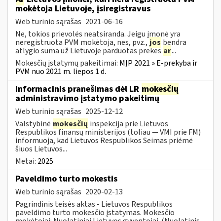
mokėtoja Lietuvoje, įsiregistravus
Web turinio sąrašas
2021-06-16
Ne, tokios prievolės neatsiranda. Jeigu įmonė yra
neregistruota PVM mokėtoja, nes, pvz.,
jos
bendra
atlygio suma už Lietuvoje parduotas prekes
ar
...
Mokesčių įstatymų pakeitimai:
MĮP 2021 » E-prekyba ir
PVM nuo 2021 m. liepos 1 d.
Informacinis pranešimas dėl LR
mokesčių
administravimo įstatymo pakeitimų
Web turinio sąrašas
2025-12-12
Valstybinė
mokesčių
inspekcija prie Lietuvos
Respublikos finansų ministerijos (toliau — VMI prie FM)
informuoja, kad Lietuvos Respublikos Seimas priėmė
šiuos Lietuvos...
Metai:
2025
Paveldimo turto mokestis
Web turinio sąrašas
2020-02-13
Pagrindinis teisės aktas - Lietuvos Respublikos
paveldimo turto mokesčio įstatymas. Mokesčio
mokėtojai: Nuolatiniai Lietuvos gyventojai. (Nuolatinis