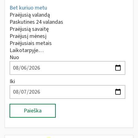
Bet kuriuo metu
Praėjusią valandą
Paskutines 24 valandas
Praėjusią savaitę
Praėjusį mėnesį
Praėjusiais metais
Laikotarpyje…
Nuo
Iki
Paieška