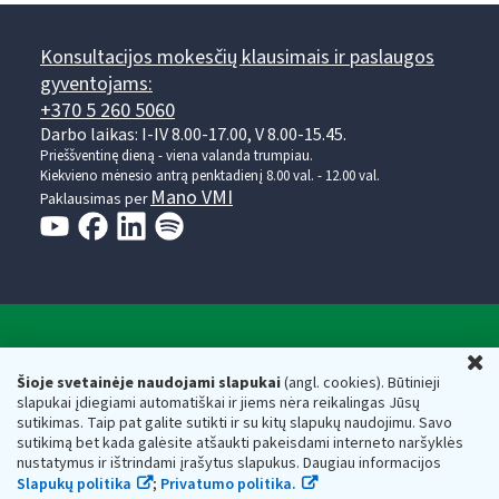
Konsultacijos mokesčių klausimais ir paslaugos
gyventojams:
+370 5 260 5060
Darbo laikas: I-IV 8.00-17.00, V 8.00-15.45.
Prieššventinę dieną - viena valanda trumpiau.
Kiekvieno mėnesio antrą penktadienį 8.00 val. - 12.00 val.
Mano VMI
Paklausimas per
Valstybinė mokesčių inspekcija prie Lietuvos
U
Respublikos finansų ministerijos
Šioje svetainėje naudojami slapukai
(angl. cookies). Būtinieji
slapukai įdiegiami automatiškai ir jiems nėra reikalingas Jūsų
Biudžetinė įstaiga. Juridinio asmens kodas — 188659752,
sutikimas. Taip pat galite sutikti ir su kitų slapukų naudojimu. Savo
adresas: Vasario 16-osios g. 14, 01107 Vilnius, Lietuva, el.paštas:
sutikimą bet kada galėsite atšaukti pakeisdami interneto naršyklės
vmi@vmi.lt
, E. pristatymo dėžutės adresas 188659752
nustatymus ir ištrindami įrašytus slapukus. Daugiau informacijos
Duomenys apie Valstybinę mokesčių inspekciją prie Lietuvos
Slapukų politika
;
Privatumo politika.
Respublikos finansų ministerijos kaupiami ir saugomi Juridinių