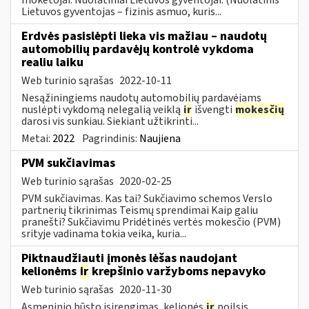
Lietuvos gyventojas – fizinis asmuo, kuris...
Erdvės pasislėpti lieka vis mažiau – naudotų
automobilių pardavėjų kontrolė vykdoma
realiu laiku
Web turinio sąrašas
2022-10-11
Nesąžiningiems naudotų automobilių pardavėjams
nuslėpti vykdomą nelegalią veiklą
ir
išvengti
mokesčių
darosi vis sunkiau. Siekiant užtikrinti...
Metai:
2022
Pagrindinis:
Naujiena
PVM sukčiavimas
Web turinio sąrašas
2020-02-25
PVM sukčiavimas. Kas tai? Sukčiavimo schemos Verslo
partnerių tikrinimas Teismų sprendimai Kaip galiu
pranešti? Sukčiavimu Pridėtinės vertės mokesčio (PVM)
srityje vadinama tokia veika, kuria...
Piktnaudžiauti įmonės lėšas naudojant
kelionėms
ir
krepšinio varžyboms nepavyko
Web turinio sąrašas
2020-11-30
Asmeninio būsto įsirengimas, kelionės
ir
poilsis,