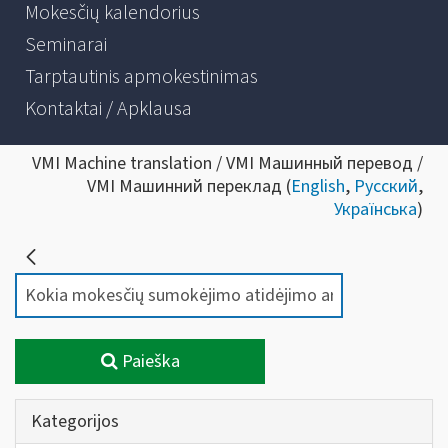
Mokesčių kalendorius
Seminarai
Tarptautinis apmokestinimas
Kontaktai / Apklausa
VMI Machine translation / VMI Машинный перевод /
VMI Машинний переклад (
English
,
Русский
,
Українська
)
Paieška
Kategorijos