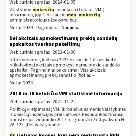
Web turinio sąrašas
2024-01-05
Valstybinė
mokesčių
inspekcija (toliau – VMI)
informuoja, jog š. m. sausio
mėn
.
mokesčių
administratoriaus užsakymu bus...
Metai:
2024
Pagrindinis:
Naujiena
Dėl akcizais apmokestinamų prekių sandėlių
apskaitos tvarkos pakeitimų
Web turinio sąrašas
2023-01-06
Informuojame, kad nuo 2023 m. sausio 1 d. pasikeitė
reikalavimai akcizais apmokestinamų prekių sandėlio
apskaitai. Pagrindiniai pakeitimai: Visa akcizais
apmokestinamų prekių sandėlio (toliau –...
Metai:
2023
2018 m. III ketvirčio VMI statistinė informacija
Web turinio sąrašas
2021-11-22
Politikų kreipimaisi į VMI dirbančius asmenis Valstybinės
mokesčių inspekcijos prie Lietuvos Respublikos finansų
ministerijos viršininko 2017 m. gruodžio 27 d. įsakymu Nr.
VA-125 „Dėl Valstybinėje...
Ar
Lietuvos įmonei, kuri nėra registruota PVM