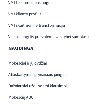
VMI teikiamos paslaugos
VMI kliento profilis
VMI skaitmeninė transformacija
Vienas langelis prievolėms valstybei sumokėti
NAUDINGA
Mokesčiai ir jų dydžiai
Atsiskaitymas grynaisiais pinigais
Dažniausiai užduodami klausimai
Mokesčių ABC