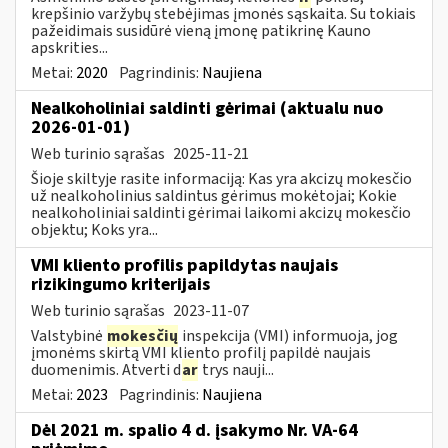
krepšinio varžybų stebėjimas įmonės sąskaita. Su tokiais
pažeidimais susidūrė vieną įmonę patikrinę Kauno
apskrities...
Metai:
2020
Pagrindinis:
Naujiena
Nealkoholiniai saldinti gėrimai (aktualu nuo
2026-01-01)
Web turinio sąrašas
2025-11-21
Šioje skiltyje rasite informaciją: Kas yra akcizų mokesčio
už nealkoholinius saldintus gėrimus mokėtojai; Kokie
nealkoholiniai saldinti gėrimai laikomi akcizų mokesčio
objektu; Koks yra...
VMI kliento profilis papildytas naujais
rizikingumo kriterijais
Web turinio sąrašas
2023-11-07
Valstybinė
mokesčių
inspekcija (VMI) informuoja, jog
įmonėms skirtą VMI kliento profilį papildė naujais
duomenimis. Atverti d
ar
trys nauji...
Metai:
2023
Pagrindinis:
Naujiena
Dėl 2021 m. spalio 4 d. įsakymo Nr. VA-64