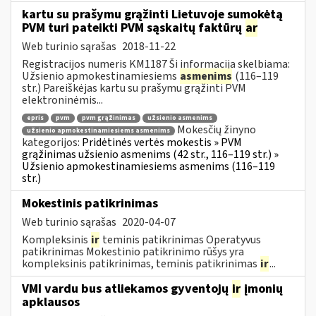
kartu su prašymu grąžinti Lietuvoje sumokėtą
PVM turi pateikti PVM sąskaitų faktūrų
ar
Web turinio sąrašas
2018-11-22
Registracijos numeris KM1187 Ši informacija skelbiama:
Užsienio apmokestinamiesiems
asmenims
(116–119
str.) Pareiškėjas kartu su prašymu grąžinti PVM
elektroninėmis...
epris
pvm
pvm grąžinimas
užsienio asmenims
Mokesčių žinyno
užsienio apmokestinamiesiems asmenims
kategorijos:
Pridėtinės vertės mokestis » PVM
grąžinimas užsienio asmenims (42 str., 116–119 str.) »
Užsienio apmokestinamiesiems asmenims (116–119
str.)
Mokestinis patikrinimas
Web turinio sąrašas
2020-04-07
Kompleksinis
ir
teminis patikrinimas Operatyvus
patikrinimas Mokestinio patikrinimo rūšys yra
kompleksinis patikrinimas, teminis patikrinimas
ir
...
VMI vardu bus atliekamos gyventojų
ir
įmonių
apklausos