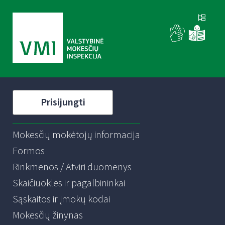
Prisijungti
Mokesčių mokėtojų informacija
Formos
Rinkmenos / Atviri duomenys
Skaičiuoklės ir pagalbininkai
Sąskaitos ir įmokų kodai
Mokesčių žinynas