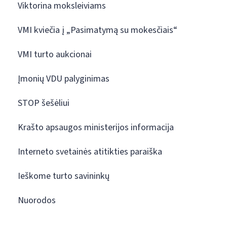
Viktorina moksleiviams
VMI kviečia į „Pasimatymą su mokesčiais“
VMI turto aukcionai
Įmonių VDU palyginimas
STOP šešėliui
Krašto apsaugos ministerijos informacija
Interneto svetainės atitikties paraiška
Ieškome turto savininkų
Nuorodos