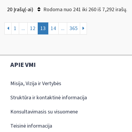
20 Įrašų(-ai)
Rodoma nuo 241 iki 260 iš 7,292 irašų.
1
...
12
13
14
...
365
APIE VMI
Misija, Vizija ir Vertybės
Struktūra ir kontaktinė informacija
Konsultavimasis su visuomene
Teisinė informacija