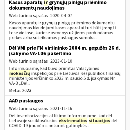
Kasos aparatų
ir
grynųjų pinigų priėmimo
dokumentų naudojimas
Web turinio sąrašas
2020-04-07
Kasos aparatų ir grynųjų pinigų priėmimo dokumentų
naudojimas Naudojami kasos aparatai turi būti įrengti
tose vietose, kuriose asmenys už jiems parduodamas
prekes arba suteikiamas paslaugas sumoka...
Dėl VMI prie FM viršininko 2004 m. gegužės 26 d.
įsakymo VA-106 pakeitimo
Web turinio sąrašas
2023-01-10
Informuojame, kad buvo priimtas Valstybinės
mokesčių
inspekcijos prie Lietuvos Respublikos finansų
ministerijos viršininko 2023 m. sausio 5 d. įsakymas Nr.
VA-3 „Dėl...
Metai:
2023
AAD paslaugos
Web turinio sąrašas
2021-11-16
Dėl inventorizacijos atlikimo Informuojame, kad dėl
Lietuvoje susiklosčiusios
ekstremalios
situacijos
dėl
COVID-19 įmonėms neturint galimybės...