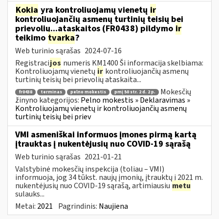
Kokia
yra kontroliuojamų vienetų
ir
kontroliuojančių asmenų turtinių teisių bei
prievolių...ataskaitos (FR0438) pildymo
ir
teikimo
tvarka
?
Web turinio sąrašas
2024-07-16
Registraci
jos
numeris KM1400 Ši informacija skelbiama:
Kontroliuojamų vienetų
ir
kontroliuojančių asmenų
turtinių teisių bei prievolių ataskaita...
Mokesčių
fr0438
terminas
pelno mokestis
pmį 50 str. 2 d. 2 p.
žinyno kategorijos:
Pelno mokestis » Deklaravimas »
Kontroliuojamų vienetų ir kontroliuojančių asmenų
turtinių teisių bei priev
VMI asmeniškai informuos įmones pirmą kartą
įtrauktas į nukentėjusių nuo COVID-19 sąrašą
Web turinio sąrašas
2021-01-21
Valstybinė mokesčių inspekcija (toliau – VMI)
informuoja, jog 34 tūkst. naujų įmonių, įtrauktų į 2021 m.
nukentėjusių nuo COVID-19 sąrašą, artimiausiu
metu
sulauks...
Metai:
2021
Pagrindinis:
Naujiena