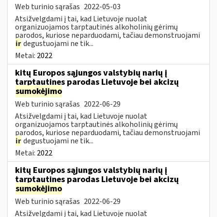
Web turinio sąrašas
2022-05-03
Atsižvelgdami į tai, kad Lietuvoje nuolat
organizuojamos tarptautinės alkoholinių gėrimų
parodos, kuriose neparduodami, tačiau demonstruojami
ir
degustuojami ne tik...
Metai:
2022
kitų Europos sąjungos valstybių narių į
tarptautines parodas Lietuvoje bei akcizų
sumokėjimo
Web turinio sąrašas
2022-06-29
Atsižvelgdami į tai, kad Lietuvoje nuolat
organizuojamos tarptautinės alkoholinių gėrimų
parodos, kuriose neparduodami, tačiau demonstruojami
ir
degustuojami ne tik...
Metai:
2022
kitų Europos sąjungos valstybių narių į
tarptautines parodas Lietuvoje bei akcizų
sumokėjimo
Web turinio sąrašas
2022-06-29
Atsižvelgdami į tai, kad Lietuvoje nuolat