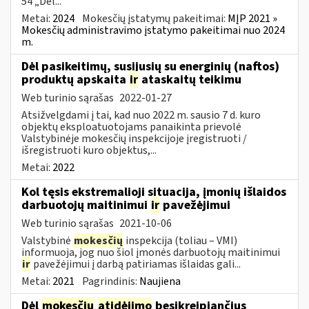
54 „Dėl...
Metai:
2024
Mokesčių įstatymų pakeitimai:
MĮP 2021 »
Mokesčių administravimo įstatymo pakeitimai nuo 2024
m.
Dėl pasikeitimų, susijusių su energinių (naftos)
produktų apskaita
ir
ataskaitų teikimu
Web turinio sąrašas
2022-01-27
Atsižvelgdami į tai, kad nuo 2022 m. sausio 7 d. kuro
objektų eksploatuotojams panaikinta prievolė
Valstybinėje mokesčių inspekcijoje įregistruoti /
išregistruoti kuro objektus,...
Metai:
2022
Kol tęsis ekstremalioji situacija, įmonių išlaidos
darbuotojų maitinimui
ir
pavežėjimui
Web turinio sąrašas
2021-10-06
Valstybinė
mokesčių
inspekcija (toliau – VMI)
informuoja, jog nuo šiol įmonės darbuotojų maitinimui
ir
pavežėjimui į darbą patiriamas išlaidas gali...
Metai:
2021
Pagrindinis:
Naujiena
Dėl
mokesčių
atidėjimo
besikreipiančius