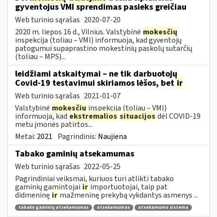
gyventojus VMI sprendimas pasieks greičiau
Web turinio sąrašas
2020-07-20
2020 m. liepos 16 d., Vilnius. Valstybinė
mokesčių
inspekcija (toliau – VMI) informuoja, kad gyventojų
patogumui supaprastino mokestinių paskolų sutarčių
(toliau – MPS)...
leidžiami atskaitymai – ne tik darbuotojų
Covid-19 testavimui skiriamos lėšos, bet
ir
Web turinio sąrašas
2021-01-07
Valstybinė
mokesčių
inspekcija (toliau – VMI)
informuoja, kad
ekstremalios
situacijos
dėl COVID-19
metu įmonės patirtos...
Metai:
2021
Pagrindinis:
Naujiena
Tabako gaminių atsekamumas
Web turinio sąrašas
2022-05-25
Pagrindiniai veiksmai, kuriuos turi atlikti tabako
gaminių gamintojai
ir
importuotojai, taip pat
didmeninę
ir
mažmeninę prekybą vykdantys asmenys ...
tabako gaminių atsekamumas
atsekamumas
atsekamumo sistema