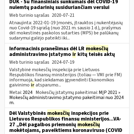
DUK - Su finansiniais sunkumais dėl COVID-19
nulemtų padarinių susiduriančiam verslui
Web turinio sąrašas
2020-07-21
Atnaujinta: 2022-01-19 Įmonės, įtrauktos į nukentėjusių
nuo Covid-19 sąrašą (nuo 2021 m. sausio 1 d.), prašymus
dėl mokestinės paskolos sutarties (MPS) be palūkanų
sudarymui galėjo pateikti iki...
Informacinis pranešimas dėl LR
mokesčių
administravimo įstatymo
ir
kitų teisės aktų
Web turinio sąrašas
2024-07-19
Valstybinė mokesčių inspekcija prie Lietuvos
Respublikos finansų ministerijos (toliau — VMI prie FM)
informuoja, kad siekdamas įgyvendinti Ekonomikos
gaivinimo
ir
atsparumo...
Metai:
2024
Mokesčių įstatymų pakeitimai:
MĮP 2021 »
Mokesčių administravimo įstatymo pakeitimai nuo 2024
m.
Dėl Valstybinės
mokesčių
inspekcijos prie
Lietuvos Respublikos finansų ministerijos...VA-
27 „Dėl pagalbos priemonių
mokesčių
mokėtojams, paveiktiems koronaviruso (COVID