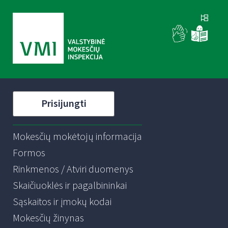
Prisijungti
Mokesčių mokėtojų informacija
Formos
Rinkmenos / Atviri duomenys
Skaičiuoklės ir pagalbininkai
Sąskaitos ir įmokų kodai
Mokesčių žinynas