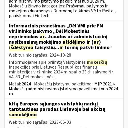
administravimo įstatymo pakeitimai nuo 2026 m.
Mokesčių žinyno kategorijos:
Prašymai, pažymos ir
mokėjimo duomenys » Duomenų teikimas VMI » Raštai,
paaiškinimai Fintech
Informacinis pranešimas „Dėl VMI prie FM
viršininko įsakymo „Dėl Mokestinės
nepriemokos
ar
...baudos už administracinį
nusižengimą mokėjimo
atidėjimo
ir
(
ar
)
išdėstymo
taisyklių...
ir
formų patvirtinimo“
Web turinio sąrašas
2024-10-28
Informuojame apie priimtą Valstybinės
mokesčių
inspekcijos prie Lietuvos Respublikos finansų
ministerijos viršininko 2024 m. spalio 23 d. įsakymą Nr.
VA-83 „Dėl mokestinės...
Metai:
2024
Mokesčių įstatymų pakeitimai:
MĮP 2021 »
Mokesčių administravimo įstatymo pakeitimai nuo 2024
m.
kitų Europos sąjungos valstybių narių į
tarptautines parodas Lietuvoje bei akcizų
sumokėjimo
Web turinio sąrašas
2023-05-03