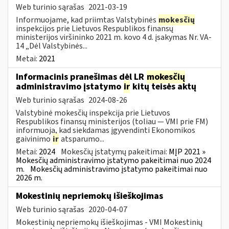
Web turinio sąrašas
2021-03-19
Informuojame, kad priimtas Valstybinės
mokesčių
inspekcijos prie Lietuvos Respublikos finansų
ministerijos viršininko 2021 m. kovo 4 d. įsakymas Nr. VA-
14 „Dėl Valstybinės...
Metai:
2021
Informacinis pranešimas dėl LR
mokesčių
administravimo įstatymo
ir
kitų teisės aktų
Web turinio sąrašas
2024-08-26
Valstybinė mokesčių inspekcija prie Lietuvos
Respublikos finansų ministerijos (toliau — VMI prie FM)
informuoja, kad siekdamas įgyvendinti Ekonomikos
gaivinimo
ir
atsparumo...
Metai:
2024
Mokesčių įstatymų pakeitimai:
MĮP 2021 »
Mokesčių administravimo įstatymo pakeitimai nuo 2024
m.
Mokesčių administravimo įstatymo pakeitimai nuo
2026 m.
Mokestinių nepriemokų išieškojimas
Web turinio sąrašas
2020-04-07
Mokestinių nepriemokų išieškojimas - VMI Mokestinių