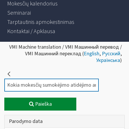
Mokesčių kalendorius
Seminarai
Tarptautinis apmokestinimas
Kontaktai / Apklausa
VMI Machine translation / VMI Машинный перевод /
VMI Машинний переклад (
English
,
Русский
,
Українська
)
Paieška
Parodymo data