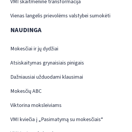
VMI skaitmeninė transformacija
Vienas langelis prievolėms valstybei sumokėti
NAUDINGA
Mokesčiai ir jų dydžiai
Atsiskaitymas grynaisiais pinigais
Dažniausiai užduodami klausimai
Mokesčių ABC
Viktorina moksleiviams
VMI kviečia į „Pasimatymą su mokesčiais“