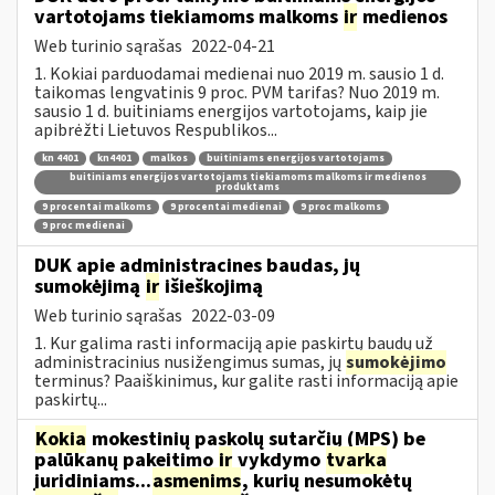
vartotojams tiekiamoms malkoms
ir
medienos
Web turinio sąrašas
2022-04-21
1. Kokiai parduodamai medienai nuo 2019 m. sausio 1 d.
taikomas lengvatinis 9 proc. PVM tarifas? Nuo 2019 m.
sausio 1 d. buitiniams energijos vartotojams, kaip jie
apibrėžti Lietuvos Respublikos...
kn 4401
kn4401
malkos
buitiniams energijos vartotojams
buitiniams energijos vartotojams tiekiamoms malkoms ir medienos
produktams
9 procentai malkoms
9 procentai medienai
9 proc malkoms
9 proc medienai
DUK apie administracines baudas, jų
sumokėjimą
ir
išieškojimą
Web turinio sąrašas
2022-03-09
1. Kur galima rasti informaciją apie paskirtų baudų už
administracinius nusižengimus sumas, jų
sumokėjimo
terminus? Paaiškinimus, kur galite rasti informaciją apie
paskirtų...
Kokia
mokestinių paskolų sutarčių (MPS) be
palūkanų pakeitimo
ir
vykdymo
tvarka
juridiniams...
asmenims
, kurių nesumokėtų