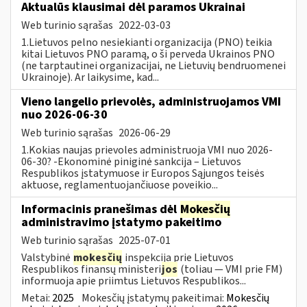
Aktualūs klausimai dėl paramos Ukrainai
Web turinio sąrašas
2022-03-03
1.Lietuvos pelno nesiekianti organizacija (PNO) teikia
kitai Lietuvos PNO paramą, o ši perveda Ukrainos PNO
(ne tarptautinei organizacijai, ne Lietuvių bendruomenei
Ukrainoje). Ar laikysime, kad...
Vieno langelio prievolės, administruojamos VMI
nuo 2026-06-30
Web turinio sąrašas
2026-06-29
1.Kokias naujas prievoles administruoja VMI nuo 2026-
06-30? -Ekonominė piniginė sankcija – Lietuvos
Respublikos įstatymuose ir Europos Sąjungos teisės
aktuose, reglamentuojančiuose poveikio...
Informacinis pranešimas dėl
Mokesčių
administravimo įstatymo pakeitimo
Web turinio sąrašas
2025-07-01
Valstybinė
mokesčių
inspekcija prie Lietuvos
Respublikos finansų ministeri
jos
(toliau — VMI prie FM)
informuoja apie priimtus Lietuvos Respublikos...
Metai:
2025
Mokesčių įstatymų pakeitimai:
Mokesčių