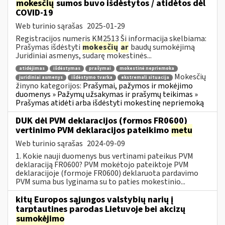
mokesčių
sumos buvo išdėstytos / atidėtos dėl
COVID-19
Web turinio sąrašas
2025-01-29
Registracijos numeris KM2513 Ši informacija skelbiama:
Prašymas išdėstyti
mokesčių
ar
baudų sumokėjimą
Juridiniai asmenys, sudarę mokestinės...
atidėjimas
išdėstymas
prašymai
mokestinė nepriemoka
Mokesčių
juridiniai asmenys
išdėstymo tvarka
ekstremali situacija
žinyno kategorijos:
Prašymai, pažymos ir mokėjimo
duomenys » Pažymų užsakymas ir prašymų teikimas »
Prašymas atidėti arba išdėstyti mokestinę nepriemoką
DUK dėl PVM deklaracijos (formos FR0600)
vertinimo PVM deklaracijos pateikimo
metu
Web turinio sąrašas
2024-09-09
1. Kokie nauji duomenys bus vertinami pateikus PVM
deklaraciją FR0600? PVM mokėtojo pateiktoje PVM
deklaracijoje (formoje FR0600) deklaruota pardavimo
PVM suma bus lyginama su to paties mokestinio...
kitų Europos sąjungos valstybių narių į
tarptautines parodas Lietuvoje bei akcizų
sumokėjimo