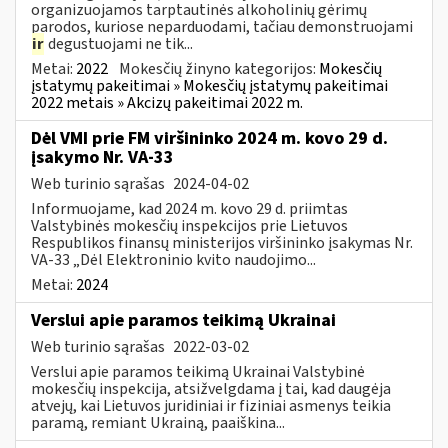
organizuojamos tarptautinės alkoholinių gėrimų
parodos, kuriose neparduodami, tačiau demonstruojami
ir
degustuojami ne tik...
Metai:
2022
Mokesčių žinyno kategorijos:
Mokesčių
įstatymų pakeitimai » Mokesčių įstatymų pakeitimai
2022 metais » Akcizų pakeitimai 2022 m.
Dėl VMI prie FM viršininko 2024 m. kovo 29 d.
įsakymo Nr. VA-33
Web turinio sąrašas
2024-04-02
Informuojame, kad 2024 m. kovo 29 d. priimtas
Valstybinės mokesčių inspekcijos prie Lietuvos
Respublikos finansų ministerijos viršininko įsakymas Nr.
VA-33 „Dėl Elektroninio kvito naudojimo...
Metai:
2024
Verslui apie paramos teikimą Ukrainai
Web turinio sąrašas
2022-03-02
Verslui apie paramos teikimą Ukrainai Valstybinė
mokesčių inspekcija, atsižvelgdama į tai, kad daugėja
atvejų, kai Lietuvos juridiniai ir fiziniai asmenys teikia
paramą, remiant Ukrainą, paaiškina...