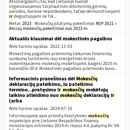
Atsižvelgdami į tai, kad Lietuvoje nuolat
organizuojamos tarptautinės alkoholinių gėrimų
parodos, kuriose neparduodami, tačiau demonstruojami
ir
degustuojami ne tik...
Metai:
2023
Mokesčių įstatymų pakeitimai:
MĮP 2021 »
Akcizų mokesčių pakeitimai nuo 2023 m.
Aktualūs klausimai dėl mokestinės pagalbos
Web turinio sąrašas
2022-11-03
Mokestinių pagalbos priemonių taikymas finansinių
sunkumų turintiems nuo energetinės krizės
nukentėjusiems mokesčių mokėtojams baigėsi 2023 m.
balandžio 30 d. Mokestinės pagalbos priemonės buvo...
Informacinis pranešimas dėl
Mokesčių
deklaracijų pateikimo, jų pateikimo
termino...pratęsimo
ir
mokesčių
mokėtojų
laikino atleidimo nuo
mokesčių
deklaracijų
ir
(arba
Web turinio sąrašas
2024-07-10
Informuojame apie priimtą Valstybinės
mokesčių
inspekcijos prie Lietuvos Respublikos finansų
ministerijos viršininko 2024 m. liepos 4 d. įsakymą Nr. VA-