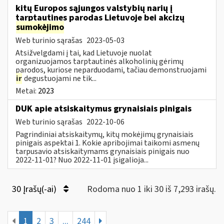
kitų Europos sąjungos valstybių narių į
tarptautines parodas Lietuvoje bei akcizų
sumokėjimo
Web turinio sąrašas
2023-05-03
Atsižvelgdami į tai, kad Lietuvoje nuolat
organizuojamos tarptautinės alkoholinių gėrimų
parodos, kuriose neparduodami, tačiau demonstruojami
ir
degustuojami ne tik...
Metai:
2023
DUK apie atsiskaitymus grynaisiais pinigais
Web turinio sąrašas
2022-10-06
Pagrindiniai atsiskaitymų, kitų mokėjimų grynaisiais
pinigais aspektai 1. Kokie apribojimai taikomi asmenų
tarpusavio atsiskaitymams grynaisiais pinigais nuo
2022-11-01? Nuo 2022-11-01 įsigalioja...
30 Įrašų(-ai)
Rodoma nuo 1 iki 30 iš 7,293 irašų.
1
2
3
...
244