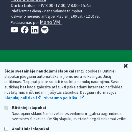
Darbo laikas: I-IV 8.00-17.00, V 8.00-15.45.
Prieššventinę dieną - viena valanda trumpiau.
Kiekvieno mėnesio antrą penktadienį 8.00 val. - 12.00 val.
Mano VMI
Paklausimas per
Valstybinė mokesčių inspekcija prie Lietuvos
U
Respublikos finansų ministerijos
Šioje svetainėje naudojami slapukai
(angl. cookies). Būtinieji
slapukai įdiegiami automatiškai ir jiems nėra reikalingas Jūsų
Biudžetinė įstaiga. Juridinio asmens kodas — 188659752,
sutikimas. Taip pat galite sutikti ir su kitų slapukų naudojimu. Savo
adresas: Vasario 16-osios g. 14, 01107 Vilnius, Lietuva, el.paštas:
sutikimą bet kada galėsite atšaukti pakeisdami interneto naršyklės
vmi@vmi.lt
, E. pristatymo dėžutės adresas 188659752
nustatymus ir ištrindami įrašytus slapukus. Daugiau informacijos
Duomenys apie Valstybinę mokesčių inspekciją prie Lietuvos
Slapukų politika
;
Privatumo politika.
Respublikos finansų ministerijos kaupiami ir saugomi Juridinių
asmenų registre
Būtinieji slapukai
Naudojami sklandžiam svetainės veikimui ir įgalina pagrindines
svetainės funkcijas. Be šių slapukų svetainė negali tinkamai veikti.
Analitiniai slapukai