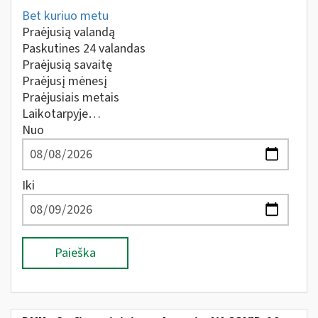
Bet kuriuo metu
Praėjusią valandą
Paskutines 24 valandas
Praėjusią savaitę
Praėjusį mėnesį
Praėjusiais metais
Laikotarpyje…
Nuo
Iki
Paieška