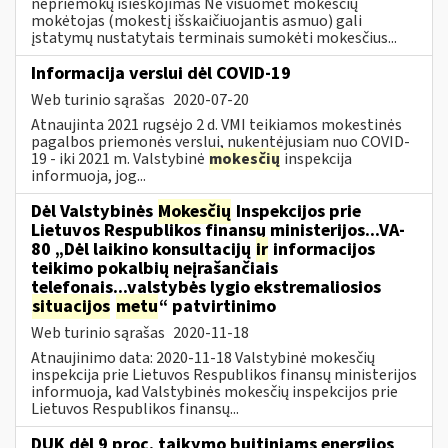
nepriemokų išieškojimas Ne visuomet mokesčių
mokėtojas (mokestį išskaičiuojantis asmuo) gali
įstatymų nustatytais terminais sumokėti mokesčius...
Informacija verslui dėl COVID-19
Web turinio sąrašas
2020-07-20
Atnaujinta 2021 rugsėjo 2 d. VMI teikiamos mokestinės
pagalbos priemonės verslui, nukentėjusiam nuo COVID-
19 - iki 2021 m. Valstybinė
mokesčių
inspekcija
informuoja, jog...
Dėl Valstybinės
Mokesčių
Inspekcijos prie
Lietuvos Respublikos finansų ministerijos...VA-
80 „Dėl laikino konsultacijų
ir
informacijos
teikimo pokalbių neįrašančiais
telefonais...valstybės lygio ekstremaliosios
situacijos
metu
“ patvirtinimo
Web turinio sąrašas
2020-11-18
Atnaujinimo data: 2020-11-18 Valstybinė mokesčių
inspekcija prie Lietuvos Respublikos finansų ministerijos
informuoja, kad Valstybinės mokesčių inspekcijos prie
Lietuvos Respublikos finansų...
DUK dėl 9 proc. taikymo buitiniams energijos