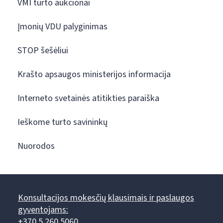
VMI turto aukcionai
Įmonių VDU palyginimas
STOP šešėliui
Krašto apsaugos ministerijos informacija
Interneto svetainės atitikties paraiška
Ieškome turto savininkų
Nuorodos
Konsultacijos mokesčių klausimais ir paslaugos
gyventojams:
+370 5 260 5060