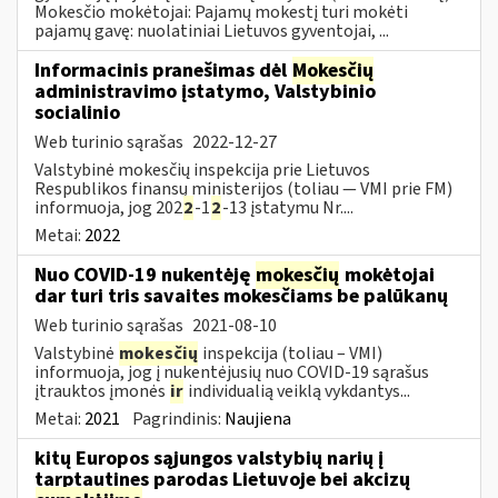
Mokesčio mokėtojai: Pajamų mokestį turi mokėti
pajamų gavę: nuolatiniai Lietuvos gyventojai, ...
Informacinis pranešimas dėl
Mokesčių
administravimo įstatymo, Valstybinio
socialinio
Web turinio sąrašas
2022-12-27
Valstybinė mokesčių inspekcija prie Lietuvos
Respublikos finansų ministerijos (toliau — VMI prie FM)
informuoja, jog 202
2
-1
2
-13 įstatymu Nr....
Metai:
2022
Nuo COVID-19 nukentėję
mokesčių
mokėtojai
dar turi tris savaites mokesčiams be palūkanų
Web turinio sąrašas
2021-08-10
Valstybinė
mokesčių
inspekcija (toliau – VMI)
informuoja, jog į nukentėjusių nuo COVID-19 sąrašus
įtrauktos įmonės
ir
individualią veiklą vykdantys...
Metai:
2021
Pagrindinis:
Naujiena
kitų Europos sąjungos valstybių narių į
tarptautines parodas Lietuvoje bei akcizų