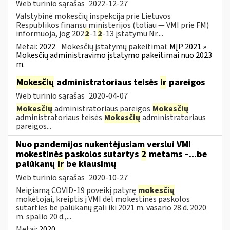
Web turinio sąrašas
2022-12-27
Valstybinė mokesčių inspekcija prie Lietuvos
Respublikos finansų ministerijos (toliau — VMI prie FM)
informuoja, jog 202
2
-1
2
-13 įstatymu Nr....
Metai:
2022
Mokesčių įstatymų pakeitimai:
MĮP 2021 »
Mokesčių administravimo įstatymo pakeitimai nuo 2023
m.
Mokesčių
administratoriaus teisės
ir
pareigos
Web turinio sąrašas
2020-04-07
Mokesčių
administratoriaus pareigos
Mokesčių
administratoriaus teisės
Mokesčių
administratoriaus
pareigos...
Nuo pandemijos nukentėjusiam verslui VMI
mokestinės paskolos sutartys
2
metams –...be
palūkanų
ir
be klausimų
Web turinio sąrašas
2020-10-27
Neigiamą COVID-19 poveikį patyrę
mokesčių
mokėtojai, kreiptis į VMI dėl mokestinės paskolos
sutarties be palūkanų gali iki 2021 m. vasario 28 d. 2020
m. spalio 20 d.,...
Metai:
2020