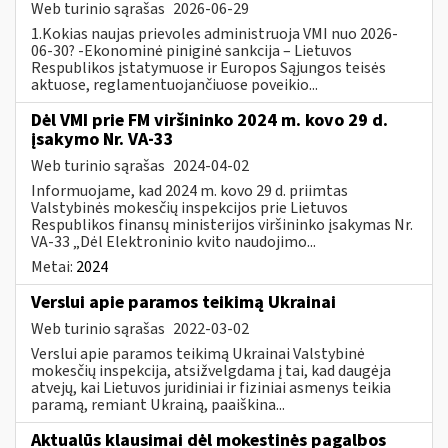
Web turinio sąrašas
2026-06-29
1.Kokias naujas prievoles administruoja VMI nuo 2026-
06-30? -Ekonominė piniginė sankcija – Lietuvos
Respublikos įstatymuose ir Europos Sąjungos teisės
aktuose, reglamentuojančiuose poveikio...
Dėl VMI prie FM viršininko 2024 m. kovo 29 d.
įsakymo Nr. VA-33
Web turinio sąrašas
2024-04-02
Informuojame, kad 2024 m. kovo 29 d. priimtas
Valstybinės mokesčių inspekcijos prie Lietuvos
Respublikos finansų ministerijos viršininko įsakymas Nr.
VA-33 „Dėl Elektroninio kvito naudojimo...
Metai:
2024
Verslui apie paramos teikimą Ukrainai
Web turinio sąrašas
2022-03-02
Verslui apie paramos teikimą Ukrainai Valstybinė
mokesčių inspekcija, atsižvelgdama į tai, kad daugėja
atvejų, kai Lietuvos juridiniai ir fiziniai asmenys teikia
paramą, remiant Ukrainą, paaiškina...
Aktualūs klausimai dėl mokestinės pagalbos