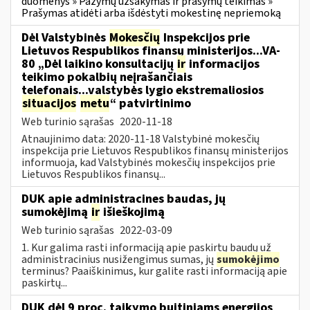
duomenys » Pažymų užsakymas ir prašymų teikimas »
Prašymas atidėti arba išdėstyti mokestinę nepriemoką
Dėl Valstybinės
Mokesčių
Inspekcijos prie
Lietuvos Respublikos finansų ministerijos...VA-
80 „Dėl laikino konsultacijų
ir
informacijos
teikimo pokalbių neįrašančiais
telefonais...valstybės lygio ekstremaliosios
situacijos
metu
“ patvirtinimo
Web turinio sąrašas
2020-11-18
Atnaujinimo data: 2020-11-18 Valstybinė mokesčių
inspekcija prie Lietuvos Respublikos finansų ministerijos
informuoja, kad Valstybinės mokesčių inspekcijos prie
Lietuvos Respublikos finansų...
DUK apie administracines baudas, jų
sumokėjimą
ir
išieškojimą
Web turinio sąrašas
2022-03-09
1. Kur galima rasti informaciją apie paskirtų baudų už
administracinius nusižengimus sumas, jų
sumokėjimo
terminus? Paaiškinimus, kur galite rasti informaciją apie
paskirtų...
DUK dėl 9 proc. taikymo buitiniams energijos