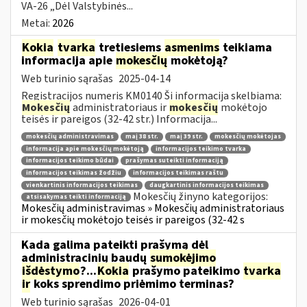
VA-26 „Dėl Valstybinės...
Metai:
2026
Kokia
tvarka
tretiesiems
asmenims
teikiama
informacija apie
mokesčių
mokėtoją?
Web turinio sąrašas
2025-04-14
Registracijos numeris KM0140 Ši informacija skelbiama:
Mokesčių
administratoriaus ir
mokesčių
mokėtojo
teisės ir pareigos (32-42 str.) Informacija...
mokesčių administravimas
maį 38 str.
maį 39 str.
mokesčių mokėtojas
informacija apie mokesčių mokėtoją
informacijos teikimo tvarka
informacijos teikimo būdai
prašymas suteikti informaciją
informacijos teikimas žodžiu
informacijos teikimas raštu
vienkartinis informacijos teikimas
daugkartinis informacijos teikimas
Mokesčių žinyno kategorijos:
atsisakymas teikti informaciją
Mokesčių administravimas » Mokesčių administratoriaus
ir mokesčių mokėtojo teisės ir pareigos (32-42 s
Kada galima pateikti prašymą dėl
administracinių baudų
sumokėjimo
išdėstymo
?...
Kokia
prašymo pateikimo
tvarka
ir
koks sprendimo priėmimo terminas?
Web turinio sąrašas
2026-04-01