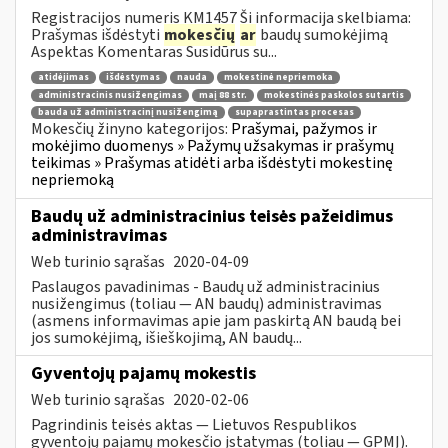
Registracijos numeris KM1457 Ši informacija skelbiama:
Prašymas išdėstyti
mokesčių
ar
baudų sumokėjimą
Aspektas Komentaras Susidūrus su...
atidėjimas
išdėstymas
nauda
mokestinė nepriemoka
administracinis nusižengimas
maį 88 str.
mokestinės paskolos sutartis
bauda už administracinį nusižengimą
supaprastintas procesas
Mokesčių žinyno kategorijos:
Prašymai, pažymos ir
mokėjimo duomenys » Pažymų užsakymas ir prašymų
teikimas » Prašymas atidėti arba išdėstyti mokestinę
nepriemoką
Baudų už administracinius teisės pažeidimus
administravimas
Web turinio sąrašas
2020-04-09
Paslaugos pavadinimas - Baudų už administracinius
nusižengimus (toliau — AN baudų) administravimas
(asmens informavimas apie jam paskirtą AN baudą bei
jos sumokėjimą, išieškojimą, AN baudų...
Gyventojų pajamų mokestis
Web turinio sąrašas
2020-02-06
Pagrindinis teisės aktas — Lietuvos Respublikos
gyventojų pajamų mokesčio įstatymas (toliau — GPMĮ).