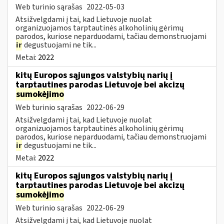
Web turinio sąrašas
2022-05-03
Atsižvelgdami į tai, kad Lietuvoje nuolat
organizuojamos tarptautinės alkoholinių gėrimų
parodos, kuriose neparduodami, tačiau demonstruojami
ir
degustuojami ne tik...
Metai:
2022
kitų Europos sąjungos valstybių narių į
tarptautines parodas Lietuvoje bei akcizų
sumokėjimo
Web turinio sąrašas
2022-06-29
Atsižvelgdami į tai, kad Lietuvoje nuolat
organizuojamos tarptautinės alkoholinių gėrimų
parodos, kuriose neparduodami, tačiau demonstruojami
ir
degustuojami ne tik...
Metai:
2022
kitų Europos sąjungos valstybių narių į
tarptautines parodas Lietuvoje bei akcizų
sumokėjimo
Web turinio sąrašas
2022-06-29
Atsižvelgdami į tai, kad Lietuvoje nuolat