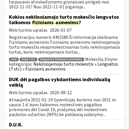
tarpusavio atsiskaitymams grynaisiais pinigais nuo
2022-11-01? Nuo 2022-11-01 įsigalioja...
Kokios nekilnojamojo turto mokesčio lengvatos
taikomos
fiziniams
asmenims
?
Web turinio sąrašas
2026-01-07
Registracijos numeris KM1580 Ši informacija skelbiama:
Fiziniams asmenims Fiziniams asmenims nekilnojamojo
turto mokesčiu neapmokestinamas toks nekilnojamasis
turtas, kuris: nekilnojamasis turtas...
Mokesčių žinyno
ntm
ntmį 7 str.
lengvatos fiziniams asmenims
kategorijos:
Nekilnojamojo turto mokestis » Lengvatos
(7 str.) » Fiziniams asmenims
DUK dėl pagalbos vykdantiems individualią
veiklą
Web turinio sąrašas
2020-08-12
Atnaujinta 2022-01-19 Gyventojai, kuriems nuo 2021 m.
sausio 1 d. buvo taikomos mokestinės pagalbos
priemonės dėl Covid-19, prašymus dėl mokestinės
paskolos sutarties (MPS) be palūkanų sudarymo...
D.U.K.