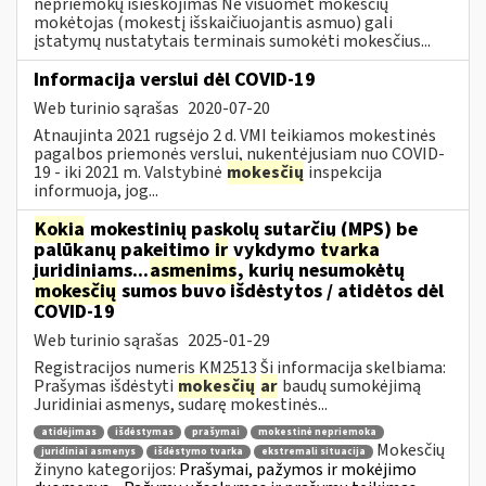
nepriemokų išieškojimas Ne visuomet mokesčių
mokėtojas (mokestį išskaičiuojantis asmuo) gali
įstatymų nustatytais terminais sumokėti mokesčius...
Informacija verslui dėl COVID-19
Web turinio sąrašas
2020-07-20
Atnaujinta 2021 rugsėjo 2 d. VMI teikiamos mokestinės
pagalbos priemonės verslui, nukentėjusiam nuo COVID-
19 - iki 2021 m. Valstybinė
mokesčių
inspekcija
informuoja, jog...
Kokia
mokestinių paskolų sutarčių (MPS) be
palūkanų pakeitimo
ir
vykdymo
tvarka
juridiniams...
asmenims
, kurių nesumokėtų
mokesčių
sumos buvo išdėstytos / atidėtos dėl
COVID-19
Web turinio sąrašas
2025-01-29
Registracijos numeris KM2513 Ši informacija skelbiama:
Prašymas išdėstyti
mokesčių
ar
baudų sumokėjimą
Juridiniai asmenys, sudarę mokestinės...
atidėjimas
išdėstymas
prašymai
mokestinė nepriemoka
Mokesčių
juridiniai asmenys
išdėstymo tvarka
ekstremali situacija
žinyno kategorijos:
Prašymai, pažymos ir mokėjimo