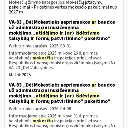
Mokesčių žinyno kategorijos:
Mokesčių įstatymų
pakeitimai » Pridėtinės vertės mokesčio pakeitimai nuo
2027 m.
VA-83 „Dėl Mokestinės nepriemokos
ar
baudos
už administracinį nusižengimą
mokėjimo...
atidėjimo
ir
(
ar
)
išdėstymo
taisyklių
ir
formų patvirtinimo“ pakeitimo“
Web turinio sąrašas
2025-03-31
Informuojame apie 2025 m. kovo 26 d. priimtą
Valstybinės
mokesčių
inspekcijos prie Lietuvos
Respublikos finansų ministerijos viršininko įsakymą Nr.
VA-23 „Dėl Valstybinės...
Metai:
2025
VA-83 „Dėl Mokestinės nepriemokos
ar
baudos
už administracinį nusižengimą
mokėjimo...
atidėjimo
ir
(
ar
)
išdėstymo
taisyklių
ir
formų patvirtinimo“ pakeitimo“
Web turinio sąrašas
2026-04-08
Informuojame apie 2026 m. kovo 31 d. priimtą
Valstybinės
mokesčių
inspekcijos prie Lietuvos
Respublikos finansų ministerijos viršininko įsakymą Nr.