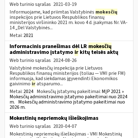
Web turinio sąrašas
2021-03-19
Informuojame, kad priimtas Valstybinės
mokesčių
inspekcijos prie Lietuvos Respublikos finansų
ministerijos viršininko 2021 m. kovo 4 d. įsakymas Nr. VA-
14 „Dėl Valstybinės...
Metai:
2021
Informacinis pranešimas dėl LR
mokesčių
administravimo įstatymo
ir
kitų teisės aktų
Web turinio sąrašas
2024-08-26
Valstybinė mokesčių inspekcija prie Lietuvos
Respublikos finansų ministerijos (toliau — VMI prie FM)
informuoja, kad siekdamas įgyvendinti Ekonomikos
gaivinimo
ir
atsparumo...
Metai:
2024
Mokesčių įstatymų pakeitimai:
MĮP 2021 »
Mokesčių administravimo įstatymo pakeitimai nuo 2024
m.
Mokesčių administravimo įstatymo pakeitimai nuo
2026 m.
Mokestinių nepriemokų išieškojimas
Web turinio sąrašas
2020-04-07
Mokestinių nepriemokų išieškojimas - VMI Mokestinių