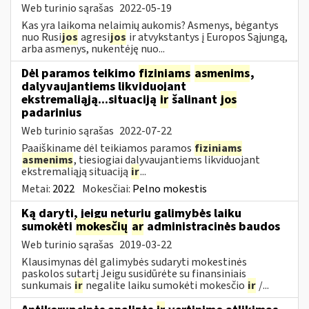
Web turinio sąrašas
2022-05-19
Kas yra laikoma nelaimių aukomis? Asmenys, bėgantys
nuo Rusi
jos
agresi
jos
ir atvykstantys į Europos Sąjungą,
arba asmenys, nukentėję nuo...
Dėl paramos teikimo
fiziniams
asmenims
,
dalyvaujantiems likviduojant
ekstremaliąją...situaciją
ir
šalinant
jos
padarinius
Web turinio sąrašas
2022-07-22
Paaiškiname dėl teikiamos paramos
fiziniams
asmenims
, tiesiogiai dalyvaujantiems likviduojant
ekstremaliąją situaciją
ir
...
Metai:
2022
Mokesčiai:
Pelno mokestis
Ką daryti, jeigu neturiu galimybės laiku
sumokėti
mokesčių
ar
administracinės baudos
Web turinio sąrašas
2019-03-22
Klausimynas dėl galimybės sudaryti mokestinės
paskolos sutartį Jeigu susidūrėte su finansiniais
sunkumais
ir
negalite laiku sumokėti mokesčio
ir
/...