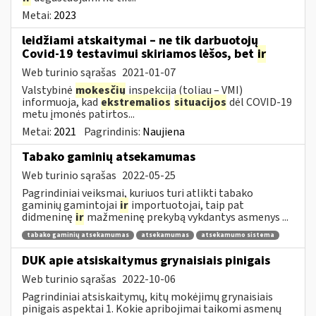
Metai:
2023
leidžiami atskaitymai – ne tik darbuotojų
Covid-19 testavimui skiriamos lėšos, bet
ir
Web turinio sąrašas
2021-01-07
Valstybinė
mokesčių
inspekcija (toliau – VMI)
informuoja, kad
ekstremalios
situacijos
dėl COVID-19
metu įmonės patirtos...
Metai:
2021
Pagrindinis:
Naujiena
Tabako gaminių atsekamumas
Web turinio sąrašas
2022-05-25
Pagrindiniai veiksmai, kuriuos turi atlikti tabako
gaminių gamintojai
ir
importuotojai, taip pat
didmeninę
ir
mažmeninę prekybą vykdantys asmenys ...
tabako gaminių atsekamumas
atsekamumas
atsekamumo sistema
DUK apie atsiskaitymus grynaisiais pinigais
Web turinio sąrašas
2022-10-06
Pagrindiniai atsiskaitymų, kitų mokėjimų grynaisiais
pinigais aspektai 1. Kokie apribojimai taikomi asmenų