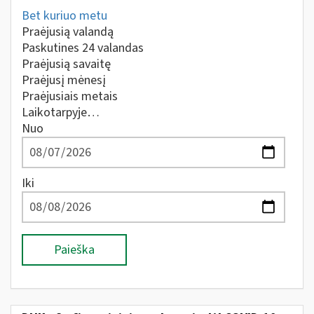
Bet kuriuo metu
Praėjusią valandą
Paskutines 24 valandas
Praėjusią savaitę
Praėjusį mėnesį
Praėjusiais metais
Laikotarpyje…
Nuo
Iki
Paieška