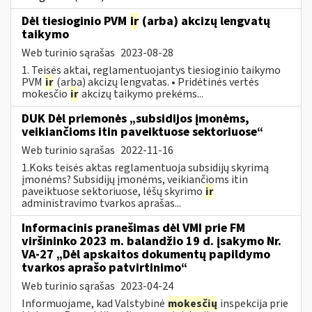
Dėl tiesioginio PVM
ir
(arba) akcizų lengvatų
taikymo
Web turinio sąrašas
2023-08-28
1. Teisės aktai, reglamentuojantys tiesioginio taikymo
PVM
ir
(arba) akcizų lengvatas. • Pridėtinės vertės
mokesčio
ir
akcizų taikymo prekėms...
DUK Dėl priemonės „subsidijos įmonėms,
veikiančioms itin paveiktuose sektoriuose“
Web turinio sąrašas
2022-11-16
1.Koks teisės aktas reglamentuoja subsidijų skyrimą
įmonėms? Subsidijų įmonėms, veikiančioms itin
paveiktuose sektoriuose, lėšų skyrimo
ir
administravimo tvarkos aprašas...
Informacinis pranešimas dėl VMI prie FM
viršininko 2023 m. balandžio 19 d. įsakymo Nr.
VA-27 „Dėl apskaitos dokumentų papildymo
tvarkos aprašo patvirtinimo“
Web turinio sąrašas
2023-04-24
Informuojame, kad Valstybinė
mokesčių
inspekcija prie