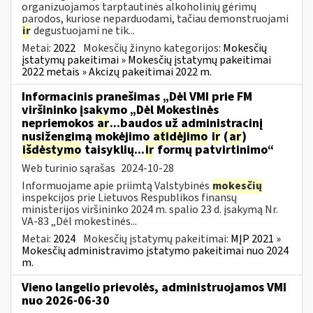
organizuojamos tarptautinės alkoholinių gėrimų
parodos, kuriose neparduodami, tačiau demonstruojami
ir
degustuojami ne tik...
Metai:
2022
Mokesčių žinyno kategorijos:
Mokesčių
įstatymų pakeitimai » Mokesčių įstatymų pakeitimai
2022 metais » Akcizų pakeitimai 2022 m.
Informacinis pranešimas „Dėl VMI prie FM
viršininko įsakymo „Dėl Mokestinės
nepriemokos
ar
...baudos už administracinį
nusižengimą mokėjimo
atidėjimo
ir
(
ar
)
išdėstymo
taisyklių...
ir
formų patvirtinimo“
Web turinio sąrašas
2024-10-28
Informuojame apie priimtą Valstybinės
mokesčių
inspekcijos prie Lietuvos Respublikos finansų
ministerijos viršininko 2024 m. spalio 23 d. įsakymą Nr.
VA-83 „Dėl mokestinės...
Metai:
2024
Mokesčių įstatymų pakeitimai:
MĮP 2021 »
Mokesčių administravimo įstatymo pakeitimai nuo 2024
m.
Vieno langelio prievolės, administruojamos VMI
nuo 2026-06-30