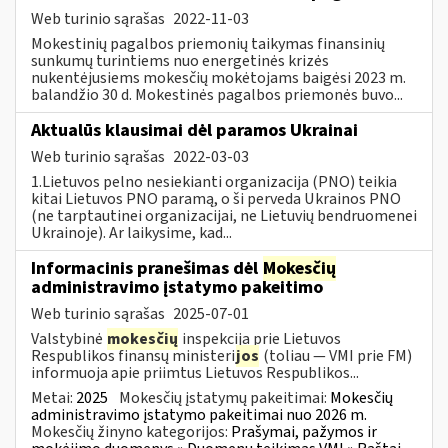
Web turinio sąrašas
2022-11-03
Mokestinių pagalbos priemonių taikymas finansinių
sunkumų turintiems nuo energetinės krizės
nukentėjusiems mokesčių mokėtojams baigėsi 2023 m.
balandžio 30 d. Mokestinės pagalbos priemonės buvo...
Aktualūs klausimai dėl paramos Ukrainai
Web turinio sąrašas
2022-03-03
1.Lietuvos pelno nesiekianti organizacija (PNO) teikia
kitai Lietuvos PNO paramą, o ši perveda Ukrainos PNO
(ne tarptautinei organizacijai, ne Lietuvių bendruomenei
Ukrainoje). Ar laikysime, kad...
Informacinis pranešimas dėl
Mokesčių
administravimo įstatymo pakeitimo
Web turinio sąrašas
2025-07-01
Valstybinė
mokesčių
inspekcija prie Lietuvos
Respublikos finansų ministeri
jos
(toliau — VMI prie FM)
informuoja apie priimtus Lietuvos Respublikos...
Metai:
2025
Mokesčių įstatymų pakeitimai:
Mokesčių
administravimo įstatymo pakeitimai nuo 2026 m.
Mokesčių žinyno kategorijos:
Prašymai, pažymos ir