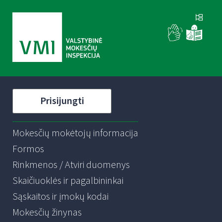
Prisijungti
Mokesčių mokėtojų informacija
Formos
Rinkmenos / Atviri duomenys
Skaičiuoklės ir pagalbininkai
Sąskaitos ir įmokų kodai
Mokesčių žinynas