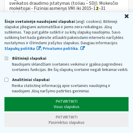
sveikatos draudimo įstatymas (toliau – SDĮ). Mokesčio
mokėtojai - Fiziniai asmenys VMI iki 2015-1
2
-31
administruoja:...
U
Šioje svetainėje naudojami slapukai
(angl. cookies). Būtinieji
VMI: daugiau nukentėjusių nuo COVID-19
slapukai įdiegiami automatiškai ir jiems nėra reikalingas Jūsų
verslininkų gali teikti paraišką subsidijai
sutikimas. Taip pat galite sutikti ir su kitų slapukų naudojimu. Savo
Web turinio sąrašas
2021-04-07
sutikimą bet kada galėsite atšaukti pakeisdami interneto naršyklės
nustatymus ir ištrindami įrašytus slapukus. Daugiau informacijos
Valstybinė mokesčių inspekcija (toliau – VMI)
Slapukų politika
;
Privatumo politika.
informuoja, jog įsigaliojus subsidijų nuo COVID-19
nukentėjusioms įmonėms Aprašo pakeitimui,
Būtinieji slapukai
individualioms įmonėms, mažosioms bendrijoms,...
Naudojami sklandžiam svetainės veikimui ir įgalina pagrindines
Metai:
2021
svetainės funkcijas. Be šių slapukų svetainė negali tinkamai veikti.
Apie MTEP lengvatas
Analitiniai slapukai
Web turinio sąrašas
2023-05-25
Renka statistinę informaciją apie svetainės naudojimą ir
naudojami Jūsų naršymo patirties gerinimui.
1. Kaip vienetui įsitikinti,
ar
jo vykdoma veikla tikrai yra
priskiriama mokslinių tyrimų
ir
eksperimentinės
PATVIRTINTI
plėtros (toliau – MTEP) veiklai? Tai...
Visus slapukus
., sausio),
ar
PVM sąskaitos faktūros gavimo
PATVIRTINTI
datą (pvz., vasario)?
Pasirinktus slapukus
Web turinio sąrašas
2021-04-30