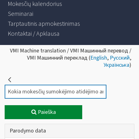
Mokesčių kalendorius
Seminarai
Tarptautinis apmokestinimas
Kontaktai / Apklausa
VMI Machine translation / VMI Машинный перевод /
VMI Машинний переклад (
English
,
Русский
,
Українська
)
Paieška
Parodymo data