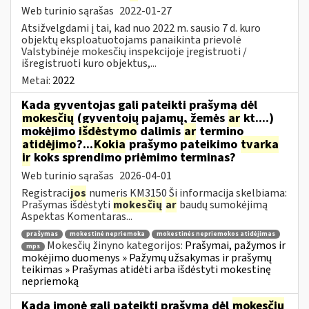
Web turinio sąrašas
2022-01-27
Atsižvelgdami į tai, kad nuo 2022 m. sausio 7 d. kuro
objektų eksploatuotojams panaikinta prievolė
Valstybinėje mokesčių inspekcijoje įregistruoti /
išregistruoti kuro objektus,...
Metai:
2022
Kada gyventojas gali pateikti prašymą dėl
mokesčių
(gyventojų pajamų, žemės
ar
kt....)
mokėjimo
išdėstymo
dalimis
ar
termino
atidėjimo
?...
Kokia
prašymo pateikimo
tvarka
ir
koks sprendimo priėmimo terminas?
Web turinio sąrašas
2026-04-01
Registraci
jos
numeris KM3150 Ši informacija skelbiama:
Prašymas išdėstyti
mokesčių
ar
baudų sumokėjimą
Aspektas Komentaras...
prašymas
mokestinė nepriemoka
mokestinės nepriemokos atidėjimas
Mokesčių žinyno kategorijos:
Prašymai, pažymos ir
mps
mokėjimo duomenys » Pažymų užsakymas ir prašymų
teikimas » Prašymas atidėti arba išdėstyti mokestinę
nepriemoką
Kada įmonė gali pateikti prašymą dėl
mokesčių