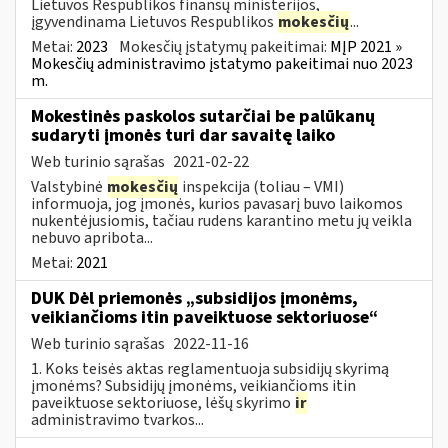
Lietuvos Respublikos finansų ministerijos,
įgyvendinama Lietuvos Respublikos
mokesčių
...
Metai:
2023
Mokesčių įstatymų pakeitimai:
MĮP 2021 »
Mokesčių administravimo įstatymo pakeitimai nuo 2023
m.
Mokestinės paskolos sutarčiai be palūkanų
sudaryti įmonės turi dar savaitę laiko
Web turinio sąrašas
2021-02-22
Valstybinė
mokesčių
inspekcija (toliau – VMI)
informuoja, jog įmonės, kurios pavasarį buvo laikomos
nukentėjusiomis, tačiau rudens karantino metu jų veikla
nebuvo apribota...
Metai:
2021
DUK Dėl priemonės „subsidijos įmonėms,
veikiančioms itin paveiktuose sektoriuose“
Web turinio sąrašas
2022-11-16
1. Koks teisės aktas reglamentuoja subsidijų skyrimą
įmonėms? Subsidijų įmonėms, veikiančioms itin
paveiktuose sektoriuose, lėšų skyrimo
ir
administravimo tvarkos...