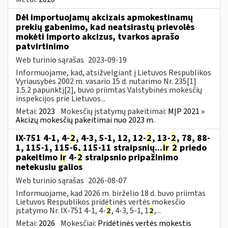
Dėl importuojamų akcizais apmokestinamų
prekių gabenimo, kad neatsirastų prievolės
mokėti importo akcizus, tvarkos aprašo
patvirtinimo
Web turinio sąrašas
2023-09-19
Informuojame, kad, atsižvelgiant į Lietuvos Respublikos
Vyriausybės 2002 m. vasario 15 d. nutarimo Nr. 235[1]
1.5.2 papunktį[2], buvo priimtas Valstybinės mokesčių
inspekcijos prie Lietuvos...
Metai:
2023
Mokesčių įstatymų pakeitimai:
MĮP 2021 »
Akcizų mokesčių pakeitimai nuo 2023 m.
IX-751 4-1, 4-
2
, 4-3, 5-1, 12, 12-
2
, 13-
2
, 78, 88-
1, 115-1, 115-6, 115-11 straipsnių...
ir
2
priedo
pakeitimo
ir
4-
2
straipsnio pripažinimo
netekusiu galios
Web turinio sąrašas
2026-08-07
Informuojame, kad 2026 m. birželio 18 d. buvo priimtas
Lietuvos Respublikos pridėtinės vertės mokesčio
įstatymo Nr. IX-751 4-1, 4-
2
, 4-3, 5-1, 1
2
,...
Metai:
2026
Mokesčiai:
Pridėtinės vertės mokestis