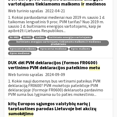
vartotojams tiekiamoms malkoms
ir
medienos
Web turinio sąrašas
2022-04-21
1. Kokiai parduodamai medienai nuo 2019 m. sausio 1 d.
taikomas lengvatinis 9 proc. PVM tarifas? Nuo 2019 m.
sausio 1 d. buitiniams energijos vartotojams, kaip jie
apibrėžti Lietuvos Respublikos...
kn 4401
kn4401
malkos
buitiniams energijos vartotojams
buitiniams energijos vartotojams tiekiamoms malkoms ir medienos
produktams
9 procentai malkoms
9 procentai medienai
9 proc malkoms
9 proc medienai
DUK dėl PVM deklaracijos (formos FR0600)
vertinimo PVM deklaracijos pateikimo
metu
Web turinio sąrašas
2024-09-09
1. Kokie nauji duomenys bus vertinami pateikus PVM
deklaraciją FR0600? PVM mokėtojo pateiktoje PVM
deklaracijoje (formoje FR0600) deklaruota pardavimo
PVM suma bus lyginama su to paties mokestinio...
kitų Europos sąjungos valstybių narių į
tarptautines parodas Lietuvoje bei akcizų
sumokėjimo