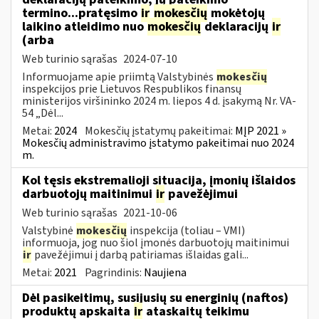
termino...pratęsimo
ir
mokesčių
mokėtojų
laikino atleidimo nuo
mokesčių
deklaracijų
ir
(arba
Web turinio sąrašas
2024-07-10
Informuojame apie priimtą Valstybinės
mokesčių
inspekcijos prie Lietuvos Respublikos finansų
ministerijos viršininko 2024 m. liepos 4 d. įsakymą Nr. VA-
54 „Dėl...
Metai:
2024
Mokesčių įstatymų pakeitimai:
MĮP 2021 »
Mokesčių administravimo įstatymo pakeitimai nuo 2024
m.
Kol tęsis ekstremalioji situacija, įmonių išlaidos
darbuotojų maitinimui
ir
pavežėjimui
Web turinio sąrašas
2021-10-06
Valstybinė
mokesčių
inspekcija (toliau – VMI)
informuoja, jog nuo šiol įmonės darbuotojų maitinimui
ir
pavežėjimui į darbą patiriamas išlaidas gali...
Metai:
2021
Pagrindinis:
Naujiena
Dėl pasikeitimų, susijusių su energinių (naftos)
produktų apskaita
ir
ataskaitų teikimu