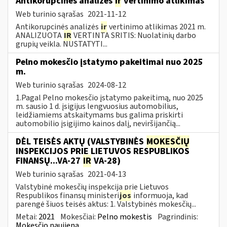
Antikorupcinės analizės
ir
vertinimo atlikimas
Web turinio sąrašas
2021-11-12
Antikorupcinės analizės
ir
vertinimo atlikimas 2021 m.
ANALIZUOTA
IR
VERTINTA SRITIS: Nuolatinių darbo
grupių veikla. NUSTATYTI...
Pelno mokesčio įstatymo pakeitimai nuo 2025
m.
Web turinio sąrašas
2024-08-12
1.Pagal Pelno mokesčio įstatymo pakeitimą, nuo 2025
m. sausio 1 d. įsigijus lengvuosius automobilius,
leidžiamiems atskaitymams bus galima priskirti
automobilio įsigijimo kainos dalį, neviršijančią...
DĖL TEISĖS AKTŲ (VALSTYBINĖS
MOKESČIŲ
INSPEKCIJOS PRIE LIETUVOS RESPUBLIKOS
FINANSŲ...VA-27
IR
VA-28)
Web turinio sąrašas
2021-04-13
Valstybinė mokesčių inspekcija prie Lietuvos
Respublikos finansų ministeri
jos
informuoja, kad
parengė šiuos teisės aktus: 1. Valstybinės mokesčių...
Metai:
2021
Mokesčiai:
Pelno mokestis
Pagrindinis:
Mokesčio naujiena