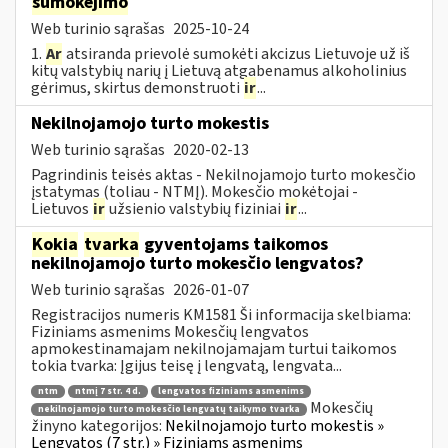
sumokėjimo
Web turinio sąrašas
2025-10-24
1.
Ar
atsiranda prievolė sumokėti akcizus Lietuvoje už iš
kitų valstybių narių į Lietuvą atgabenamus alkoholinius
gėrimus, skirtus demonstruoti
ir
...
Nekilnojamojo turto mokestis
Web turinio sąrašas
2020-02-13
Pagrindinis teisės aktas - Nekilnojamojo turto mokesčio
įstatymas (toliau - NTMĮ). Mokesčio mokėtojai -
Lietuvos
ir
užsienio valstybių fiziniai
ir
...
Kokia
tvarka
gyventojams taikomos
nekilnojamojo turto mokesčio lengvatos?
Web turinio sąrašas
2026-01-07
Registracijos numeris KM1581 Ši informacija skelbiama:
Fiziniams asmenims Mokesčių lengvatos
apmokestinamajam nekilnojamajam turtui taikomos
tokia tvarka: Įgijus teisę į lengvatą, lengvata...
ntm
ntmį 7 str. 4 d.
lengvatos fiziniams asmenims
Mokesčių
nekilnojamojo turto mokesčio lengvatų taikymo tvarka
žinyno kategorijos:
Nekilnojamojo turto mokestis »
Lengvatos (7 str.) » Fiziniams asmenims