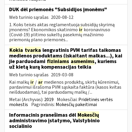
DUK dėl priemonės "Subsidijos įmonėms"
Web turinio sąrašas
2020-08-12
1. Koks teisės aktas reglamentuoja subsidijų skyrimą
įmonėms? Ekonomikos skatinimo
ir
koronaviruso
(Covid-19) plitimo sukeltų pasekmių mažinimo
priemonių plano priemonės...
Kokia
tvarka
lengvatinis PVM tarifas taikomas
medienos produktams (įskaitant malkas...), kai
jie parduodami
fiziniams
asmenims
, kuriems
už kietą kurą kompensacijas teikia
Web turinio sąrašas
2019-03-08
Kai malkų
ir
/
ar
medienos produktų, skirtų kūrenimui,
pardavimui išrašoma PVM sąskaita faktūra (kasos kvitas
neišduodamas), tai parduodamų malkų /...
Metai (Archyvas):
2019
Mokesčiai:
Pridėtinės vertės
mokestis
Pagrindinis:
Mokesčių pakeitimai
Informacinis pranešimas dėl
Mokesčių
administravimo įstatymo, Valstybinio
socialinio