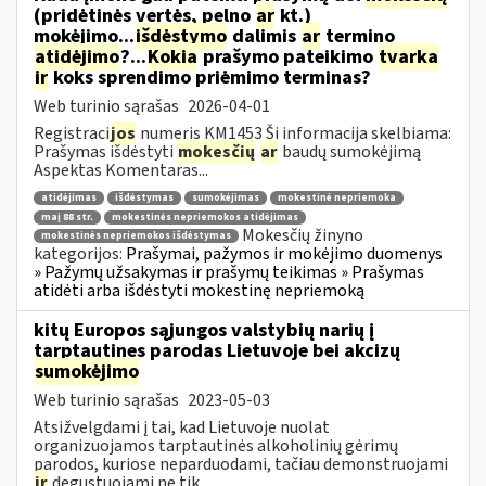
(pridėtinės vertės, pelno
ar
kt.)
mokėjimo...
išdėstymo
dalimis
ar
termino
atidėjimo
?...
Kokia
prašymo pateikimo
tvarka
ir
koks sprendimo priėmimo terminas?
Web turinio sąrašas
2026-04-01
Registraci
jos
numeris KM1453 Ši informacija skelbiama:
Prašymas išdėstyti
mokesčių
ar
baudų sumokėjimą
Aspektas Komentaras...
atidėjimas
išdėstymas
sumokėjimas
mokestinė nepriemoka
maį 88 str.
mokestinės nepriemokos atidėjimas
Mokesčių žinyno
mokestinės nepriemokos išdėstymas
kategorijos:
Prašymai, pažymos ir mokėjimo duomenys
» Pažymų užsakymas ir prašymų teikimas » Prašymas
atidėti arba išdėstyti mokestinę nepriemoką
kitų Europos sąjungos valstybių narių į
tarptautines parodas Lietuvoje bei akcizų
sumokėjimo
Web turinio sąrašas
2023-05-03
Atsižvelgdami į tai, kad Lietuvoje nuolat
organizuojamos tarptautinės alkoholinių gėrimų
parodos, kuriose neparduodami, tačiau demonstruojami
ir
degustuojami ne tik...