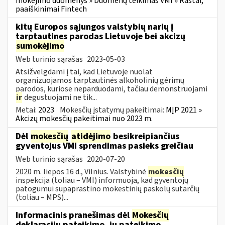
mokėjimo duomenys » Duomenų teikimas VMI » Raštai,
paaiškinimai Fintech
kitų Europos sąjungos valstybių narių į
tarptautines parodas Lietuvoje bei akcizų
sumokėjimo
Web turinio sąrašas
2023-05-03
Atsižvelgdami į tai, kad Lietuvoje nuolat
organizuojamos tarptautinės alkoholinių gėrimų
parodos, kuriose neparduodami, tačiau demonstruojami
ir
degustuojami ne tik...
Metai:
2023
Mokesčių įstatymų pakeitimai:
MĮP 2021 »
Akcizų mokesčių pakeitimai nuo 2023 m.
Dėl
mokesčių
atidėjimo
besikreipiančius
gyventojus VMI sprendimas pasieks greičiau
Web turinio sąrašas
2020-07-20
2020 m. liepos 16 d., Vilnius. Valstybinė
mokesčių
inspekcija (toliau – VMI) informuoja, kad gyventojų
patogumui supaprastino mokestinių paskolų sutarčių
(toliau – MPS)...
Informacinis pranešimas dėl
Mokesčių
deklaracijų pateikimo, jų pateikimo