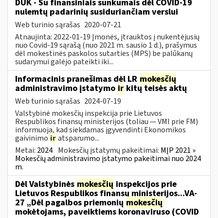
DUK - Su finansiniais sunkumais dėl COVID-19
nulemtų padarinių susiduriančiam verslui
Web turinio sąrašas
2020-07-21
Atnaujinta: 2022-01-19 Įmonės, įtrauktos į nukentėjusių
nuo Covid-19 sąrašą (nuo 2021 m. sausio 1 d.), prašymus
dėl mokestinės paskolos sutarties (MPS) be palūkanų
sudarymui galėjo pateikti iki...
Informacinis pranešimas dėl LR
mokesčių
administravimo įstatymo
ir
kitų teisės aktų
Web turinio sąrašas
2024-07-19
Valstybinė mokesčių inspekcija prie Lietuvos
Respublikos finansų ministerijos (toliau — VMI prie FM)
informuoja, kad siekdamas įgyvendinti Ekonomikos
gaivinimo
ir
atsparumo...
Metai:
2024
Mokesčių įstatymų pakeitimai:
MĮP 2021 »
Mokesčių administravimo įstatymo pakeitimai nuo 2024
m.
Dėl Valstybinės
mokesčių
inspekcijos prie
Lietuvos Respublikos finansų ministerijos...VA-
27 „Dėl pagalbos priemonių
mokesčių
mokėtojams, paveiktiems koronaviruso (COVID