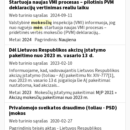
Startuoja naujas VMI procesas – pilotinis PVM
deklaracijų vertinimas realiu laiku
Web turinio sąrašas
2024-09-11
Valstybinė
mokesčių
inspekcija (VMI) informuoja, jog
nuo rugsėjo
mėn
. startuoja naujas VMI procesas –
pridėtinės vertės mokesčio (PVM) deklaracijų...
Metai:
2024
Pagrindinis:
Naujiena
Dėl Lietuvos Respublikos akcizų įstatymo
pakeitimo nuo 2023 m. vasario 13 d.
Web turinio sąrašas
2023-02-10
Informuojame, kad, vadovaujantis Lietuvos Respublikos
akcizų įstatymo (toliau − AĮ) pakeitimu Nr. XIV-777[1],
nuo 2023 m. vasario 13 d. įsigalioja šie AĮ pakeitimai:
nustatoma, kad akcizais...
Metai:
2023
Mokesčių įstatymų pakeitimai:
MĮP 2021 »
Akcizų mokesčių pakeitimai nuo 2023 m.
Privalomojo sveikatos draudimo (toliau - PSD)
įmokos
Web turinio sąrašas
2020-02-27
Pagrindinis teisės aktas - Lietuvos Respublikos