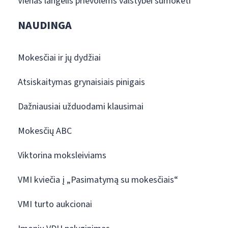
Vienas langelis prievolėms valstybei sumokėti
NAUDINGA
Mokesčiai ir jų dydžiai
Atsiskaitymas grynaisiais pinigais
Dažniausiai užduodami klausimai
Mokesčių ABC
Viktorina moksleiviams
VMI kviečia į „Pasimatymą su mokesčiais“
VMI turto aukcionai