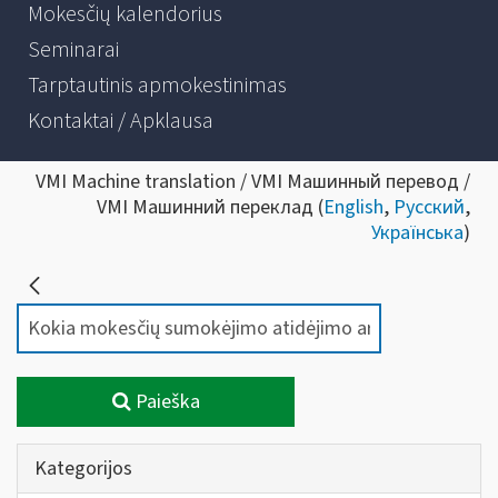
Mokesčių kalendorius
Seminarai
Tarptautinis apmokestinimas
Kontaktai / Apklausa
VMI Machine translation / VMI Машинный перевод /
VMI Машинний переклад (
English
,
Русский
,
Українська
)
Paieška
Kategorijos