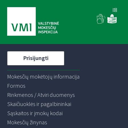
Prisijungti
Mokesčių mokėtojų informacija
Formos
Rinkmenos / Atviri duomenys
Skaičiuoklės ir pagalbininkai
Sąskaitos ir įmokų kodai
Mokesčių žinynas