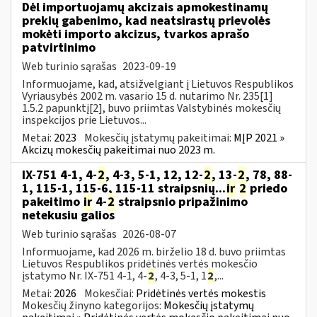
Dėl importuojamų akcizais apmokestinamų
prekių gabenimo, kad neatsirastų prievolės
mokėti importo akcizus, tvarkos aprašo
patvirtinimo
Web turinio sąrašas
2023-09-19
Informuojame, kad, atsižvelgiant į Lietuvos Respublikos
Vyriausybės 2002 m. vasario 15 d. nutarimo Nr. 235[1]
1.5.2 papunktį[2], buvo priimtas Valstybinės mokesčių
inspekcijos prie Lietuvos...
Metai:
2023
Mokesčių įstatymų pakeitimai:
MĮP 2021 »
Akcizų mokesčių pakeitimai nuo 2023 m.
IX-751 4-1, 4-
2
, 4-3, 5-1, 12, 12-
2
, 13-
2
, 78, 88-
1, 115-1, 115-6, 115-11 straipsnių...
ir
2
priedo
pakeitimo
ir
4-
2
straipsnio pripažinimo
netekusiu galios
Web turinio sąrašas
2026-08-07
Informuojame, kad 2026 m. birželio 18 d. buvo priimtas
Lietuvos Respublikos pridėtinės vertės mokesčio
įstatymo Nr. IX-751 4-1, 4-
2
, 4-3, 5-1, 1
2
,...
Metai:
2026
Mokesčiai:
Pridėtinės vertės mokestis
Mokesčių žinyno kategorijos:
Mokesčių įstatymų