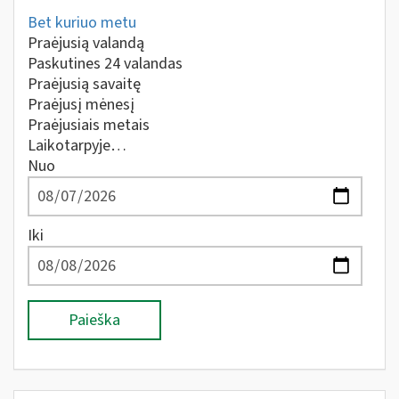
Bet kuriuo metu
Praėjusią valandą
Paskutines 24 valandas
Praėjusią savaitę
Praėjusį mėnesį
Praėjusiais metais
Laikotarpyje…
Nuo
Iki
Paieška