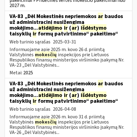
pakeitimai » Pridėtinės vertės mokesčio pakeitimai nuo
2027 m.
VA-83 „Dėl Mokestinės nepriemokos
ar
baudos
už administracinį nusižengimą
mokėjimo...
atidėjimo
ir
(
ar
)
išdėstymo
taisyklių
ir
formų patvirtinimo“ pakeitimo“
Web turinio sąrašas
2025-03-31
Informuojame apie 2025 m. kovo 26 d. priimtą
Valstybinės
mokesčių
inspekcijos prie Lietuvos
Respublikos finansų ministerijos viršininko įsakymą Nr.
VA-23 „Dėl Valstybinės...
Metai:
2025
VA-83 „Dėl Mokestinės nepriemokos
ar
baudos
už administracinį nusižengimą
mokėjimo...
atidėjimo
ir
(
ar
)
išdėstymo
taisyklių
ir
formų patvirtinimo“ pakeitimo“
Web turinio sąrašas
2026-04-08
Informuojame apie 2026 m. kovo 31 d. priimtą
Valstybinės
mokesčių
inspekcijos prie Lietuvos
Respublikos finansų ministerijos viršininko įsakymą Nr.
VA-26 „Dėl Valstybinės...