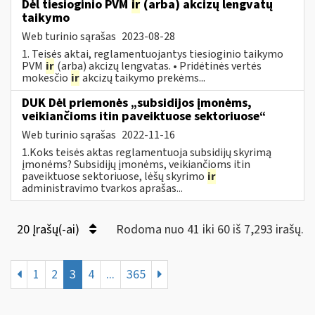
Dėl tiesioginio PVM
ir
(arba) akcizų lengvatų
taikymo
Web turinio sąrašas
2023-08-28
1. Teisės aktai, reglamentuojantys tiesioginio taikymo
PVM
ir
(arba) akcizų lengvatas. • Pridėtinės vertės
mokesčio
ir
akcizų taikymo prekėms...
DUK Dėl priemonės „subsidijos įmonėms,
veikiančioms itin paveiktuose sektoriuose“
Web turinio sąrašas
2022-11-16
1.Koks teisės aktas reglamentuoja subsidijų skyrimą
įmonėms? Subsidijų įmonėms, veikiančioms itin
paveiktuose sektoriuose, lėšų skyrimo
ir
administravimo tvarkos aprašas...
20 Įrašų(-ai)
Rodoma nuo 41 iki 60 iš 7,293 irašų.
1
2
3
4
...
365