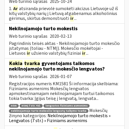
Web turinio sąrašas
2025-10-24
1.
Ar
atsiranda prievolė sumokėti akcizus Lietuvoje už iš
kitų valstybių narių į Lietuvą atgabenamus alkoholinius
gėrimus, skirtus demonstruoti
ir
...
Nekilnojamojo turto mokestis
Web turinio sąrašas
2020-02-13
Pagrindinis teisės aktas - Nekilnojamojo turto mokesčio
įstatymas (toliau - NTMĮ). Mokesčio mokėtojai -
Lietuvos
ir
užsienio valstybių fiziniai
ir
...
Kokia
tvarka
gyventojams taikomos
nekilnojamojo turto mokesčio lengvatos?
Web turinio sąrašas
2026-01-07
Registracijos numeris KM1581 Ši informacija skelbiama:
Fiziniams asmenims Mokesčių lengvatos
apmokestinamajam nekilnojamajam turtui taikomos
tokia tvarka: Įgijus teisę į lengvatą, lengvata...
ntm
ntmį 7 str. 4 d.
lengvatos fiziniams asmenims
Mokesčių
nekilnojamojo turto mokesčio lengvatų taikymo tvarka
žinyno kategorijos:
Nekilnojamojo turto mokestis »
Lengvatos (7 str.) » Fiziniams asmenims