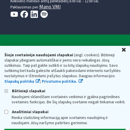
Kiekvieno mėnesio antrą penktadienį 8.00 val. - 12.00 val.
Mano VMI
Paklausimas per
Valstybinė mokesčių inspekcija prie Lietuvos
U
Respublikos finansų ministerijos
Šioje svetainėje naudojami slapukai
(angl. cookies). Būtinieji
slapukai įdiegiami automatiškai ir jiems nėra reikalingas Jūsų
Biudžetinė įstaiga. Juridinio asmens kodas — 188659752,
sutikimas. Taip pat galite sutikti ir su kitų slapukų naudojimu. Savo
adresas: Vasario 16-osios g. 14, 01107 Vilnius, Lietuva, el.paštas:
sutikimą bet kada galėsite atšaukti pakeisdami interneto naršyklės
vmi@vmi.lt
, E. pristatymo dėžutės adresas 188659752
nustatymus ir ištrindami įrašytus slapukus. Daugiau informacijos
Duomenys apie Valstybinę mokesčių inspekciją prie Lietuvos
Slapukų politika
;
Privatumo politika.
Respublikos finansų ministerijos kaupiami ir saugomi Juridinių
asmenų registre
Būtinieji slapukai
Naudojami sklandžiam svetainės veikimui ir įgalina pagrindines
svetainės funkcijas. Be šių slapukų svetainė negali tinkamai veikti.
Analitiniai slapukai
Renka statistinę informaciją apie svetainės naudojimą ir
naudojami Jūsų naršymo patirties gerinimui.