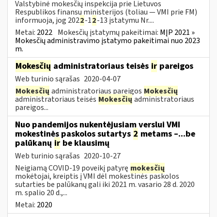
Valstybinė mokesčių inspekcija prie Lietuvos
Respublikos finansų ministerijos (toliau — VMI prie FM)
informuoja, jog 202
2
-1
2
-13 įstatymu Nr....
Metai:
2022
Mokesčių įstatymų pakeitimai:
MĮP 2021 »
Mokesčių administravimo įstatymo pakeitimai nuo 2023
m.
Mokesčių
administratoriaus teisės
ir
pareigos
Web turinio sąrašas
2020-04-07
Mokesčių
administratoriaus pareigos
Mokesčių
administratoriaus teisės
Mokesčių
administratoriaus
pareigos...
Nuo pandemijos nukentėjusiam verslui VMI
mokestinės paskolos sutartys
2
metams –...be
palūkanų
ir
be klausimų
Web turinio sąrašas
2020-10-27
Neigiamą COVID-19 poveikį patyrę
mokesčių
mokėtojai, kreiptis į VMI dėl mokestinės paskolos
sutarties be palūkanų gali iki 2021 m. vasario 28 d. 2020
m. spalio 20 d.,...
Metai:
2020