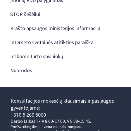
Įmonių VDU palyginimas
STOP šešėliui
Krašto apsaugos ministerijos informacija
Interneto svetainės atitikties paraiška
Ieškome turto savininkų
Nuorodos
Konsultacijos mokesčių klausimais ir paslaugos
gyventojams:
+370 5 260 5060
Darbo laikas: I-IV 8.00-17.00, V 8.00-15.45.
Prieššventinę dieną - viena valanda trumpiau.