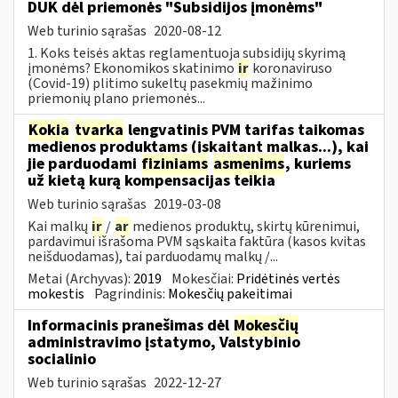
DUK dėl priemonės "Subsidijos įmonėms"
Web turinio sąrašas
2020-08-12
1. Koks teisės aktas reglamentuoja subsidijų skyrimą
įmonėms? Ekonomikos skatinimo
ir
koronaviruso
(Covid-19) plitimo sukeltų pasekmių mažinimo
priemonių plano priemonės...
Kokia
tvarka
lengvatinis PVM tarifas taikomas
medienos produktams (įskaitant malkas...), kai
jie parduodami
fiziniams
asmenims
, kuriems
už kietą kurą kompensacijas teikia
Web turinio sąrašas
2019-03-08
Kai malkų
ir
/
ar
medienos produktų, skirtų kūrenimui,
pardavimui išrašoma PVM sąskaita faktūra (kasos kvitas
neišduodamas), tai parduodamų malkų /...
Metai (Archyvas):
2019
Mokesčiai:
Pridėtinės vertės
mokestis
Pagrindinis:
Mokesčių pakeitimai
Informacinis pranešimas dėl
Mokesčių
administravimo įstatymo, Valstybinio
socialinio
Web turinio sąrašas
2022-12-27