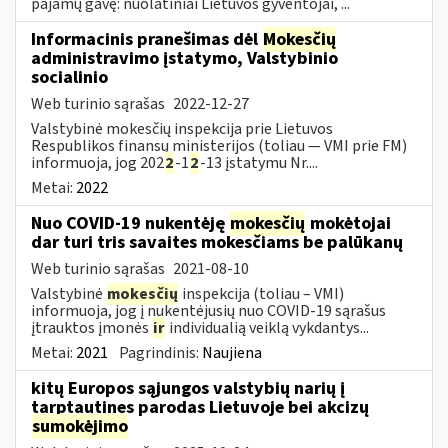
pajamų gavę: nuolatiniai Lietuvos gyventojai, ...
Informacinis pranešimas dėl
Mokesčių
administravimo įstatymo, Valstybinio
socialinio
Web turinio sąrašas
2022-12-27
Valstybinė mokesčių inspekcija prie Lietuvos
Respublikos finansų ministerijos (toliau — VMI prie FM)
informuoja, jog 202
2
-1
2
-13 įstatymu Nr....
Metai:
2022
Nuo COVID-19 nukentėję
mokesčių
mokėtojai
dar turi tris savaites mokesčiams be palūkanų
Web turinio sąrašas
2021-08-10
Valstybinė
mokesčių
inspekcija (toliau – VMI)
informuoja, jog į nukentėjusių nuo COVID-19 sąrašus
įtrauktos įmonės
ir
individualią veiklą vykdantys...
Metai:
2021
Pagrindinis:
Naujiena
kitų Europos sąjungos valstybių narių į
tarptautines parodas Lietuvoje bei akcizų
sumokėjimo