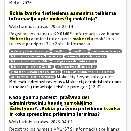
Metai:
2026
Kokia
tvarka
tretiesiems
asmenims
teikiama
informacija apie
mokesčių
mokėtoją?
Web turinio sąrašas
2025-04-14
Registracijos numeris KM0140 Ši informacija skelbiama:
Mokesčių
administratoriaus ir
mokesčių
mokėtojo
teisės ir pareigos (32-42 str.) Informacija...
mokesčių administravimas
maį 38 str.
maį 39 str.
mokesčių mokėtojas
informacija apie mokesčių mokėtoją
informacijos teikimo tvarka
informacijos teikimo būdai
prašymas suteikti informaciją
informacijos teikimas žodžiu
informacijos teikimas raštu
vienkartinis informacijos teikimas
daugkartinis informacijos teikimas
Mokesčių žinyno kategorijos:
atsisakymas teikti informaciją
Mokesčių administravimas » Mokesčių administratoriaus
ir mokesčių mokėtojo teisės ir pareigos (32-42 s
Kada galima pateikti prašymą dėl
administracinių baudų
sumokėjimo
išdėstymo
?...
Kokia
prašymo pateikimo
tvarka
ir
koks sprendimo priėmimo terminas?
Web turinio sąrašas
2026-04-01
Registracijos numeris KM1457 Ši informacija skelbiama: