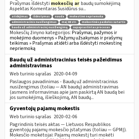
Prašymas išdėstyti
mokesčių
ar
baudų sumokėjimą
Aspektas Komentaras Susidūrus su...
atidėjimas
išdėstymas
nauda
mokestinė nepriemoka
administracinis nusižengimas
maį 88 str.
mokestinės paskolos sutartis
bauda už administracinį nusižengimą
supaprastintas procesas
Mokesčių žinyno kategorijos:
Prašymai, pažymos ir
mokėjimo duomenys » Pažymų užsakymas ir prašymų
teikimas » Prašymas atidėti arba išdėstyti mokestinę
nepriemoką
Baudų už administracinius teisės pažeidimus
administravimas
Web turinio sąrašas
2020-04-09
Paslaugos pavadinimas - Baudų už administracinius
nusižengimus (toliau — AN baudų) administravimas
(asmens informavimas apie jam paskirtą AN baudą bei
jos sumokėjimą, išieškojimą, AN baudų...
Gyventojų pajamų mokestis
Web turinio sąrašas
2020-02-06
Pagrindinis teisės aktas — Lietuvos Respublikos
gyventojų pajamų mokesčio įstatymas (toliau — GPMĮ).
Mokesčio mokėtojai: Pajamų mokestį turi mokėti