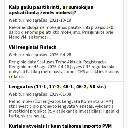
Kaip galiu pasitikrinti,
ar
sumokėjau
apskaičiuotą žemės mokestį?
Web turinio sąrašas
2021-10-19
Rekomenduojame mokėjimus pasitikrinti praėjus 1-
2
darbo dienoms
po
atlikto mokėjimo. Prisijunkite prie
Mano VMI sistemos; ...
VMI renginiai Fintech
Web turinio sąrašas
2026-04-28
Renginio data Statusas Tema Aktualu Registracija
Renginio medžiaga 2026-04-16 Įvykęs CRS reguliaciniai
pokyčiai Patikrų metu nustatomos CRS atitikties klaidos
ir
kitos...
Lengvatos (17-1, 17-
2
, 46-1, 46-
2
, 58 str.)
Web turinio sąrašas
2019-01-08
Pelno mokesčio lengvatos Lengvata Komentarai PMĮ
str. Investicinio projekto lengvata Vienetas, vykdantis
investicinį projektą (t. y. atliekantis investicijas į ilgalaikį
turtą, skirtą naujų,...
Kuriais atvejais
ir
kam taikoma importo PVM