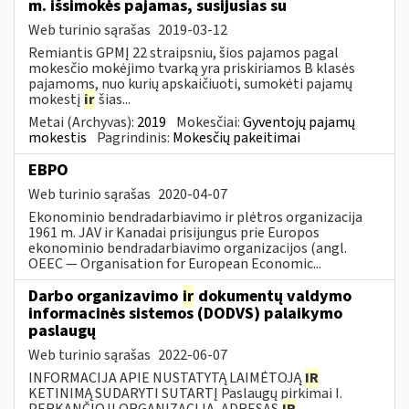
m. išsimokės pajamas, susijusias su
Web turinio sąrašas
2019-03-12
Remiantis GPMĮ 22 straipsniu, šios pajamos pagal
mokesčio mokėjimo tvarką yra priskiriamos B klasės
pajamoms, nuo kurių apskaičiuoti, sumokėti pajamų
mokestį
ir
šias...
Metai (Archyvas):
2019
Mokesčiai:
Gyventojų pajamų
mokestis
Pagrindinis:
Mokesčių pakeitimai
EBPO
Web turinio sąrašas
2020-04-07
Ekonominio bendradarbiavimo ir plėtros organizacija
1961 m. JAV ir Kanadai prisijungus prie Europos
ekonominio bendradarbiavimo organizacijos (angl.
OEEC — Organisation for European Economic...
Darbo organizavimo
ir
dokumentų valdymo
informacinės sistemos (DODVS) palaikymo
paslaugų
Web turinio sąrašas
2022-06-07
INFORMACIJA APIE NUSTATYTĄ LAIMĖTOJĄ
IR
KETINIMĄ SUDARYTI SUTARTĮ Paslaugų pirkimai I.
PERKANČIOJI ORGANIZACIJA, ADRESAS
IR