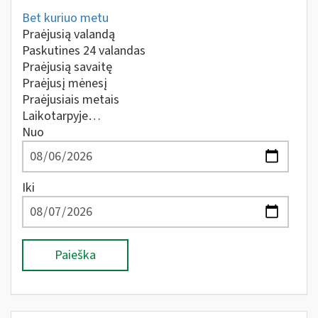
Bet kuriuo metu
Praėjusią valandą
Paskutines 24 valandas
Praėjusią savaitę
Praėjusį mėnesį
Praėjusiais metais
Laikotarpyje…
Nuo
Iki
Paieška