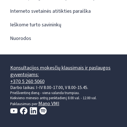
Interneto svetainės atitikties paraiška
Ieškome turto savininkų
Nuorodos
Konsultacijos mokesčių klausimais ir paslaugos
gyventojams:
+370 5 260 5060
Darbo laikas: I-IV 8.00-17.00, V 8.00-15.45.
Prieššventinę dieną - viena valanda trumpiau.
Kiekvieno mėnesio antrą penktadienį 8.00 val. - 12.00 val.
Mano VMI
Paklausimas per