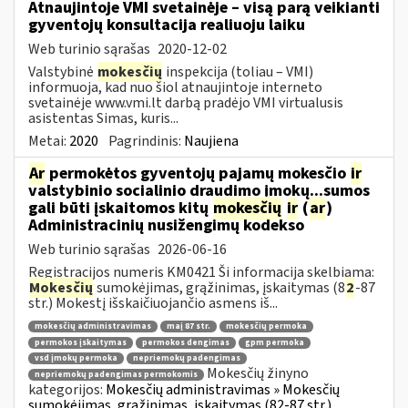
Atnaujintoje VMI svetainėje – visą parą veikianti
gyventojų konsultacija realiuoju laiku
Web turinio sąrašas
2020-12-02
Valstybinė
mokesčių
inspekcija (toliau – VMI)
informuoja, kad nuo šiol atnaujintoje interneto
svetainėje www.vmi.lt darbą pradėjo VMI virtualusis
asistentas Simas, kuris...
Metai:
2020
Pagrindinis:
Naujiena
Ar
permokėtos gyventojų pajamų mokesčio
ir
valstybinio socialinio draudimo įmokų...sumos
gali būti įskaitomos kitų
mokesčių
ir
(
ar
)
Administracinių nusižengimų kodekso
Web turinio sąrašas
2026-06-16
Registracijos numeris KM0421 Ši informacija skelbiama:
Mokesčių
sumokėjimas, grąžinimas, įskaitymas (8
2
-87
str.) Mokestį išskaičiuojančio asmens iš...
mokesčių administravimas
maį 87 str.
mokesčių permoka
permokos įskaitymas
permokos dengimas
gpm permoka
vsd įmokų permoka
nepriemokų padengimas
Mokesčių žinyno
nepriemokų padengimas permokomis
kategorijos:
Mokesčių administravimas » Mokesčių
sumokėjimas, grąžinimas, įskaitymas (82-87 str.)