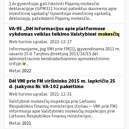
1.Ar gyventojas gali tikslinti Pajamų mokesčio
deklaracijoje (GPM311 forma) pateiktus duomenis apie
investicinę sąskaitą? Gyventojai investicinę sąskaitą
deklaruoja, pateikdami Pajamų mokesčio...
VA-95 „Dėl Informacijos apie platformose
vykdomas veiklas teikimo Valstybinei
mokesčių
Web turinio sąrašas
2022-12-27
Informuojame, jog VMI prie FM[1], įgyvendinama 2011 m.
vasario 15 d. Tarybos direktyvą 2011/16/ES dėl
administracinio bendradarbiavimo apmokestinimo
srityje
ir
...
Metai:
2022
Dėl VMI prie FM viršininko 2015 m. lapkričio 25
d. įsakymo Nr. VA-102 pakeitimo
Web turinio sąrašas
2021-12-31
Valstybinė mokesčių inspekcija prie Lietuvos
Respublikos finansų ministerijos (toliau ― VMI prie FM)
informuoja apie Valstybinės mokesčių inspekcijos prie
Lietuvos Respublikos finansų ministerijos...
Metai:
2021