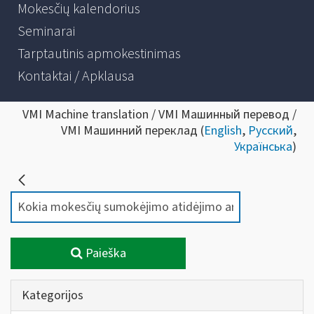
Mokesčių kalendorius
Seminarai
Tarptautinis apmokestinimas
Kontaktai / Apklausa
VMI Machine translation / VMI Машинный перевод /
VMI Машинний переклад (
English
,
Русский
,
Українська
)
Paieška
Kategorijos