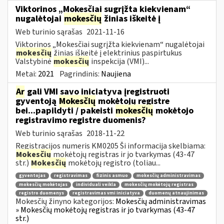
Viktorinos „Mokesčiai sugrįžta kiekvienam“
nugalėtojai
mokesčių
žinias iškeitė į
Web turinio sąrašas
2021-11-16
Viktorinos „Mokesčiai sugrįžta kiekvienam“ nugalėtojai
mokesčių
žinias iškeitė į elektrinius paspirtukus
Valstybinė
mokesčių
inspekcija (VMI)...
Metai:
2021
Pagrindinis:
Naujiena
Ar
gali VMI savo iniciatyva įregistruoti
gyventoją
Mokesčių
mokėtojų registre
bei...papildyti / pakeisti
mokesčių
mokėtojo
registravimo registre duomenis?
Web turinio sąrašas
2018-11-22
Registracijos numeris KM0205 Ši informacija skelbiama:
Mokesčių
mokėtojų registras ir jo tvarkymas (43-47
str.)
Mokesčių
mokėtojų registro (toliau...
gyventojas
registravimas
fizinis asmuo
mokesčių administravimas
mokesčių mokėtojas
individuali veikla
mokesčių mokėtojų registras
registro duomenys
registravimas vmi iniciatyva
duomenų atnaujinimas
Mokesčių žinyno kategorijos:
Mokesčių administravimas
» Mokesčių mokėtojų registras ir jo tvarkymas (43-47
str.)