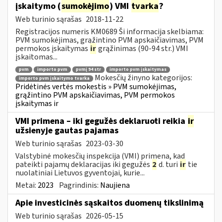
įskaitymo (
sumokėjimo
) VMI
tvarka
?
Web turinio sąrašas
2018-11-22
Registracijos numeris KM0689 Ši informacija skelbiama:
PVM sumokėjimas, grąžintino PVM apskaičiavimas, PVM
permokos įskaitymas
ir
grąžinimas (90-94 str.) VMI
įskaitomas...
pvm
importo pvm
pvmį 94 str
importo pvm įskaitymas
Mokesčių žinyno kategorijos:
importo pvm įskaitymo tvarka
Pridėtinės vertės mokestis » PVM sumokėjimas,
grąžintino PVM apskaičiavimas, PVM permokos
įskaitymas ir
VMI primena – iki gegužės deklaruoti reikia
ir
užsienyje gautas pajamas
Web turinio sąrašas
2023-03-30
Valstybinė mokesčių inspekcija (VMI) primena, kad
pateikti pajamų deklaracijas iki gegužės
2
d. turi
ir
tie
nuolatiniai Lietuvos gyventojai, kurie...
Metai:
2023
Pagrindinis:
Naujiena
Apie investicinės sąskaitos duomenų tikslinimą
Web turinio sąrašas
2026-05-15