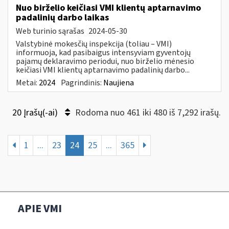
Nuo birželio keičiasi VMI klientų aptarnavimo
padalinių darbo laikas
Web turinio sąrašas
2024-05-30
Valstybinė mokesčių inspekcija (toliau – VMI)
informuoja, kad pasibaigus intensyviam gyventojų
pajamų deklaravimo periodui, nuo birželio mėnesio
keičiasi VMI klientų aptarnavimo padalinių darbo...
Metai:
2024
Pagrindinis:
Naujiena
20 Įrašų(-ai)
Rodoma nuo 461 iki 480 iš 7,292 irašų.
1
...
23
24
25
...
365
APIE VMI