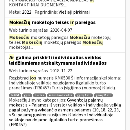
KONTAKTINIAI DUOMENYS:...
Metai:
2022
Pagrindinis:
Viešieji pirkimai
Mokesčių
mokėtojo teisės
ir
pareigos
Web turinio sąrašas
2020-04-07
Mokesčių
mokėtojų pareigos
Mokesčių
mokėtojų
teisės
Mokesčių
mokėtojų pareigos
Mokesčių
mokėtojas...
Ar
galima priskirti individualios veiklos
leidžiamiems atskaitymams individualios
Web turinio sąrašas
2018-11-22
Registraci
jos
numeris KM0530 Ši informacija skelbiama:
Individualioje veikloje naudojamo ilgalaikio turto
pranešimas (FR0457) Turto įsigijimo (nuomos) išlaidų...
fr0457
gpm
turtas
individuali veikla
gpmį 2 str
gpmį 10 str
Mokesčių žinyno kategorijos:
Gyventojų pajamų
mokestis » Pajamos iš verslo/ veiklos » Individualią veiklą
pagal pažymą vykdančio asmens pajamos (10, 18, 22, 23,
» Su pajamų gavimu susijusios išlaidos » Individualioje
veikloje naudojamo ilgalaikio turto pranešimas
(FR0457)