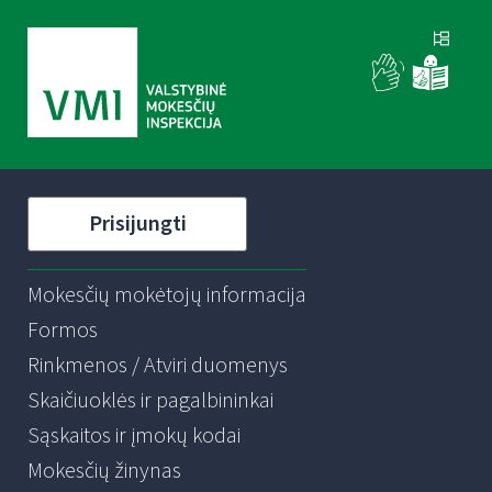
Prisijungti
Mokesčių mokėtojų informacija
Formos
Rinkmenos / Atviri duomenys
Skaičiuoklės ir pagalbininkai
Sąskaitos ir įmokų kodai
Mokesčių žinynas