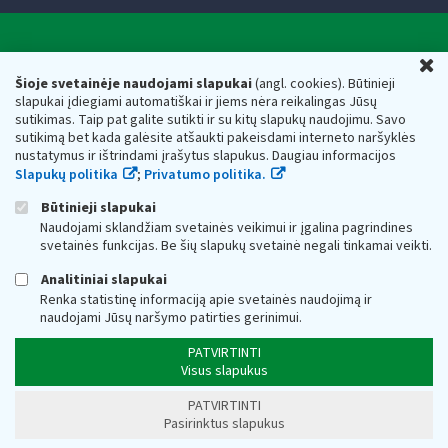
Valstybinė mokesčių inspekcija prie Lietuvos
U
Respublikos finansų ministerijos
Šioje svetainėje naudojami slapukai
(angl. cookies). Būtinieji
slapukai įdiegiami automatiškai ir jiems nėra reikalingas Jūsų
Biudžetinė įstaiga. Juridinio asmens kodas — 188659752,
sutikimas. Taip pat galite sutikti ir su kitų slapukų naudojimu. Savo
adresas: Vasario 16-osios g. 14, 01107 Vilnius, Lietuva, el.paštas:
sutikimą bet kada galėsite atšaukti pakeisdami interneto naršyklės
vmi@vmi.lt
, E. pristatymo dėžutės adresas 188659752
nustatymus ir ištrindami įrašytus slapukus. Daugiau informacijos
Duomenys apie Valstybinę mokesčių inspekciją prie Lietuvos
Slapukų politika
;
Privatumo politika.
Respublikos finansų ministerijos kaupiami ir saugomi Juridinių
asmenų registre
Būtinieji slapukai
Naudojami sklandžiam svetainės veikimui ir įgalina pagrindines
svetainės funkcijas. Be šių slapukų svetainė negali tinkamai veikti.
Analitiniai slapukai
Renka statistinę informaciją apie svetainės naudojimą ir
naudojami Jūsų naršymo patirties gerinimui.
PATVIRTINTI
Visus slapukus
PATVIRTINTI
Pasirinktus slapukus