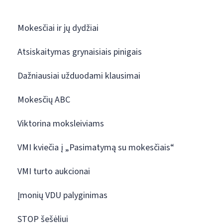
Mokesčiai ir jų dydžiai
Atsiskaitymas grynaisiais pinigais
Dažniausiai užduodami klausimai
Mokesčių ABC
Viktorina moksleiviams
VMI kviečia į „Pasimatymą su mokesčiais“
VMI turto aukcionai
Įmonių VDU palyginimas
STOP šešėliui