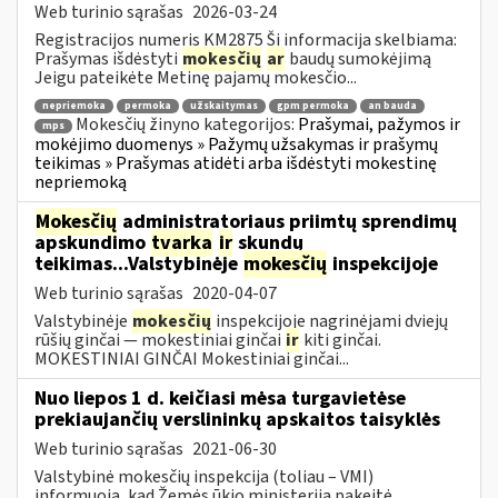
Web turinio sąrašas
2026-03-24
Registracijos numeris KM2875 Ši informacija skelbiama:
Prašymas išdėstyti
mokesčių
ar
baudų sumokėjimą
Jeigu pateikėte Metinę pajamų mokesčio...
nepriemoka
permoka
užskaitymas
gpm permoka
an bauda
Mokesčių žinyno kategorijos:
Prašymai, pažymos ir
mps
mokėjimo duomenys » Pažymų užsakymas ir prašymų
teikimas » Prašymas atidėti arba išdėstyti mokestinę
nepriemoką
Mokesčių
administratoriaus priimtų sprendimų
apskundimo
tvarka
ir
skundų
teikimas...Valstybinėje
mokesčių
inspekcijoje
Web turinio sąrašas
2020-04-07
Valstybinėje
mokesčių
inspekcijoje nagrinėjami dviejų
rūšių ginčai — mokestiniai ginčai
ir
kiti ginčai.
MOKESTINIAI GINČAI Mokestiniai ginčai...
Nuo liepos 1 d. keičiasi mėsa turgavietėse
prekiaujančių verslininkų apskaitos taisyklės
Web turinio sąrašas
2021-06-30
Valstybinė mokesčių inspekcija (toliau – VMI)
informuoja, kad Žemės ūkio ministerija pakeitė