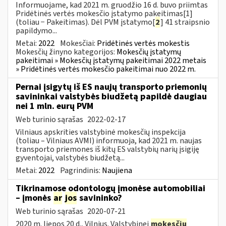
Informuojame, kad 2021 m. gruodžio 16 d. buvo priimtas
Pridėtinės vertės mokesčio įstatymo pakeitimas[1]
(toliau − Pakeitimas). Dėl PVM įstatymo[
2
] 41 straipsnio
papildymo...
Metai:
2022
Mokesčiai:
Pridėtinės vertės mokestis
Mokesčių žinyno kategorijos:
Mokesčių įstatymų
pakeitimai » Mokesčių įstatymų pakeitimai 2022 metais
» Pridėtinės vertės mokesčio pakeitimai nuo 2022 m.
Pernai įsigytų iš ES naujų transporto priemonių
savininkai valstybės biudžetą papildė daugiau
nei 1 mln. eurų PVM
Web turinio sąrašas
2022-02-17
Vilniaus apskrities valstybinė mokesčių inspekcija
(toliau – Vilniaus AVMI) informuoja, kad 2021 m. naujas
transporto priemones iš kitų ES valstybių narių įsigiję
gyventojai, valstybės biudžetą...
Metai:
2022
Pagrindinis:
Naujiena
Tikrinamose odontologų įmonėse automobiliai
– įmonės
ar
jos
savininko?
Web turinio sąrašas
2020-07-21
2020 m. liepos 20 d., Vilnius. Valstybinei
mokesčių