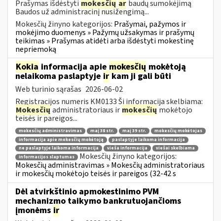
Prašymas išdėstyti
mokesčių
ar
baudų sumokėjimą
Baudos už administracinį nusižengimą...
Mokesčių žinyno kategorijos:
Prašymai, pažymos ir
mokėjimo duomenys » Pažymų užsakymas ir prašymų
teikimas » Prašymas atidėti arba išdėstyti mokestinę
nepriemoką
Kokia
informacija apie
mokesčių
mokėtoją
nelaikoma paslaptyje
ir
kam ji gali būti
Web turinio sąrašas
2026-06-02
Registracijos numeris KM0133 Ši informacija skelbiama:
Mokesčių
administratoriaus ir
mokesčių
mokėtojo
teisės ir pareigos...
mokesčių administravimas
maį 38 str.
maį 39 str.
mokesčių mokėtojas
informacija apie mokesčių mokėtoją
paslaptyje laikoma informacija
ne paslaptyje laikoma informacija
vieša informacija
viešai skelbiama
Mokesčių žinyno kategorijos:
informacijos slaptumas
Mokesčių administravimas » Mokesčių administratoriaus
ir mokesčių mokėtojo teisės ir pareigos (32-42 s
Dėl atvirkštinio apmokestinimo PVM
mechanizmo taikymo bankrutuojančioms
įmonėms
ir