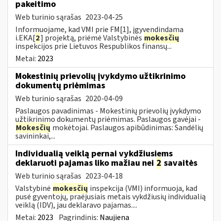
pakeitimo
Web turinio sąrašas
2023-04-25
Informuojame, kad VMI prie FM[1], įgyvendindama
i.EKA[
2
] projektą, priėmė Valstybinės
mokesčių
inspekcijos prie Lietuvos Respublikos finansų...
Metai:
2023
Mokestinių prievolių įvykdymo užtikrinimo
dokumentų priėmimas
Web turinio sąrašas
2020-04-09
Paslaugos pavadinimas - Mokestinių prievolių įvykdymo
užtikrinimo dokumentų priėmimas. Paslaugos gavėjai -
Mokesčių
mokėtojai. Paslaugos apibūdinimas: Sandėlių
savininkai,...
Individualią veiklą pernai vykdžiusiems
deklaruoti pajamas liko mažiau nei
2
savaitės
Web turinio sąrašas
2023-04-18
Valstybinė
mokesčių
inspekcija (VMI) informuoja, kad
pusė gyventojų, praėjusiais metais vykdžiusių individualią
veiklą (IDV), jau deklaravo pajamas....
Metai:
2023
Pagrindinis:
Naujiena