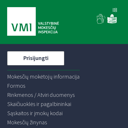
Prisijungti
Mokesčių mokėtojų informacija
Formos
Rinkmenos / Atviri duomenys
Skaičiuoklės ir pagalbininkai
Sąskaitos ir įmokų kodai
Mokesčių žinynas