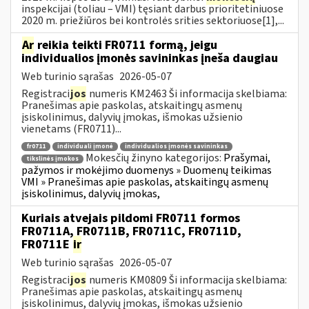
inspekcijai (toliau – VMI) tęsiant darbus prioritetiniuose
2020 m. priežiūros bei kontrolės srities sektoriuose[1],...
Ar
reikia teikti FR0711 formą, jeigu
individualios įmonės savininkas įneša daugiau
Web turinio sąrašas
2026-05-07
Registraci
jos
numeris KM2463 Ši informacija skelbiama:
Pranešimas apie paskolas, atskaitingų asmenų
įsiskolinimus, dalyvių įmokas, išmokas užsienio
vienetams (FR0711)...
fr0711
individuali įmonė
individualios įmonės savininkas
Mokesčių žinyno kategorijos:
Prašymai,
tikslinės įmokos
pažymos ir mokėjimo duomenys » Duomenų teikimas
VMI » Pranešimas apie paskolas, atskaitingų asmenų
įsiskolinimus, dalyvių įmokas,
Kuriais atvejais pildomi FR0711 formos
FR0711A, FR0711B, FR0711C, FR0711D,
FR0711E
ir
Web turinio sąrašas
2026-05-07
Registraci
jos
numeris KM0809 Ši informacija skelbiama:
Pranešimas apie paskolas, atskaitingų asmenų
įsiskolinimus, dalyvių įmokas, išmokas užsienio