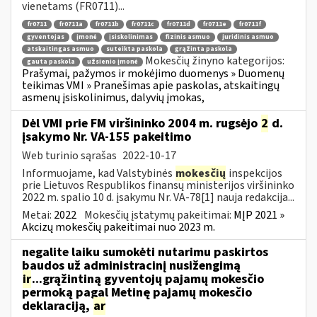
vienetams (FR0711)...
fr0711
fr0711a
fr0711b
fr0711c
fr0711d
fr0711e
fr0711f
gyventojas
įmonė
įsiskolinimas
fizinis asmuo
juridinis asmuo
atskaitingas asmuo
suteikta paskola
grąžinta paskola
Mokesčių žinyno kategorijos:
gauta paskola
užsienio įmonė
Prašymai, pažymos ir mokėjimo duomenys » Duomenų
teikimas VMI » Pranešimas apie paskolas, atskaitingų
asmenų įsiskolinimus, dalyvių įmokas,
Dėl VMI prie FM viršininko 2004 m. rugsėjo
2
d.
įsakymo Nr. VA-155 pakeitimo
Web turinio sąrašas
2022-10-17
Informuojame, kad Valstybinės
mokesčių
inspekcijos
prie Lietuvos Respublikos finansų ministerijos viršininko
2022 m. spalio 10 d. įsakymu Nr. VA-78[1] nauja redakcija...
Metai:
2022
Mokesčių įstatymų pakeitimai:
MĮP 2021 »
Akcizų mokesčių pakeitimai nuo 2023 m.
negalite laiku sumokėti nutarimu paskirtos
baudos už administracinį nusižengimą
ir
...grąžintiną gyventojų pajamų mokesčio
permoką pagal Metinę pajamų mokesčio
deklaraciją,
ar