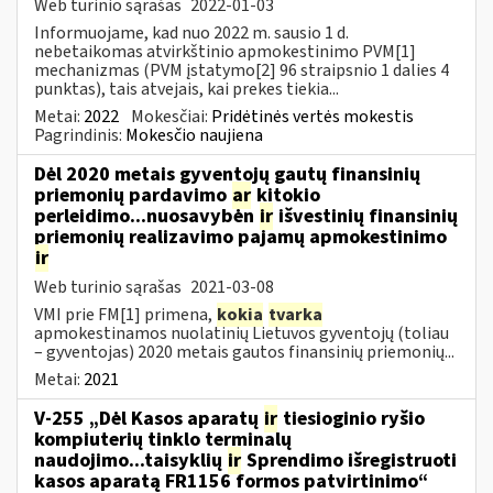
Web turinio sąrašas
2022-01-03
Informuojame, kad nuo 2022 m. sausio 1 d.
nebetaikomas atvirkštinio apmokestinimo PVM[1]
mechanizmas (PVM įstatymo[2] 96 straipsnio 1 dalies 4
punktas), tais atvejais, kai prekes tiekia...
Metai:
2022
Mokesčiai:
Pridėtinės vertės mokestis
Pagrindinis:
Mokesčio naujiena
Dėl 2020 metais gyventojų gautų finansinių
priemonių pardavimo
ar
kitokio
perleidimo...nuosavybėn
ir
išvestinių finansinių
priemonių realizavimo pajamų apmokestinimo
ir
Web turinio sąrašas
2021-03-08
VMI prie FM[1] primena,
kokia
tvarka
apmokestinamos nuolatinių Lietuvos gyventojų (toliau
– gyventojas) 2020 metais gautos finansinių priemonių...
Metai:
2021
V-255 „Dėl Kasos aparatų
ir
tiesioginio ryšio
kompiuterių tinklo terminalų
naudojimo...taisyklių
ir
Sprendimo išregistruoti
kasos aparatą FR1156 formos patvirtinimo“