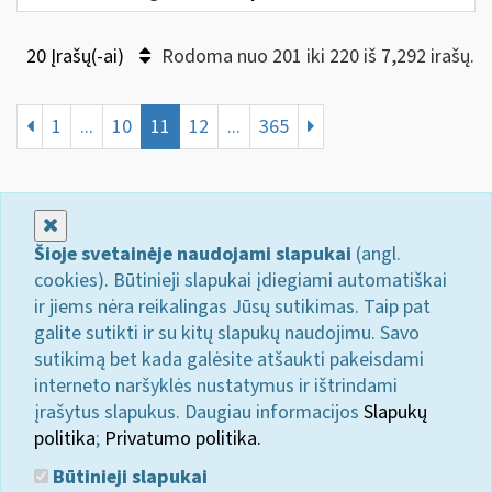
20 Įrašų(-ai)
Rodoma nuo 201 iki 220 iš 7,292 irašų.
1
...
10
11
12
...
365
Uždaryti
Šioje svetainėje naudojami slapukai
(angl.
cookies). Būtinieji slapukai įdiegiami automatiškai
ir jiems nėra reikalingas Jūsų sutikimas. Taip pat
galite sutikti ir su kitų slapukų naudojimu. Savo
sutikimą bet kada galėsite atšaukti pakeisdami
interneto naršyklės nustatymus ir ištrindami
įrašytus slapukus. Daugiau informacijos
Slapukų
politika
;
Privatumo politika.
Būtinieji slapukai