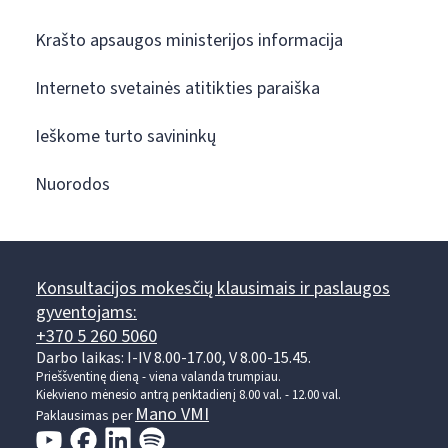
Krašto apsaugos ministerijos informacija
Interneto svetainės atitikties paraiška
Ieškome turto savininkų
Nuorodos
Konsultacijos mokesčių klausimais ir paslaugos
gyventojams:
+370 5 260 5060
Darbo laikas: I-IV 8.00-17.00, V 8.00-15.45.
Prieššventinę dieną - viena valanda trumpiau.
Kiekvieno mėnesio antrą penktadienį 8.00 val. - 12.00 val.
Mano VMI
Paklausimas per