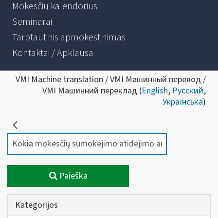
Mokesčių kalendorius
Seminarai
Tarptautinis apmokestinimas
Kontaktai / Apklausa
VMI Machine translation / VMI Машинный перевод /
VMI Машинний переклад (
English
,
Русский
,
Українська
)
Paieška
Kategorijos