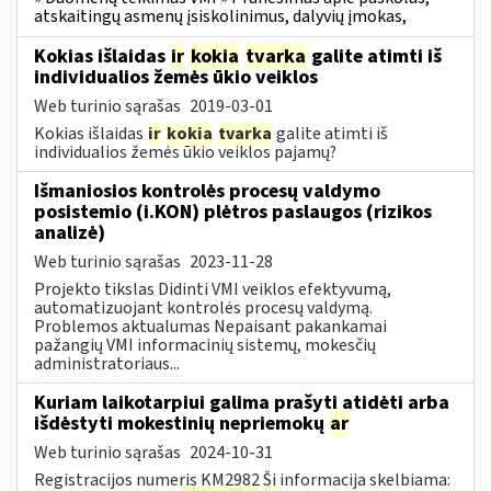
atskaitingų asmenų įsiskolinimus, dalyvių įmokas,
Kokias išlaidas
ir
kokia
tvarka
galite atimti iš
individualios žemės ūkio veiklos
Web turinio sąrašas
2019-03-01
Kokias išlaidas
ir
kokia
tvarka
galite atimti iš
individualios žemės ūkio veiklos pajamų?
Išmaniosios kontrolės procesų valdymo
posistemio (i.KON) plėtros paslaugos (rizikos
analizė)
Web turinio sąrašas
2023-11-28
Projekto tikslas Didinti VMI veiklos efektyvumą,
automatizuojant kontrolės procesų valdymą.
Problemos aktualumas Nepaisant pakankamai
pažangių VMI informacinių sistemų, mokesčių
administratoriaus...
Kuriam laikotarpiui galima prašyti atidėti arba
išdėstyti mokestinių nepriemokų
ar
Web turinio sąrašas
2024-10-31
Registracijos numeris KM2982 Ši informacija skelbiama: