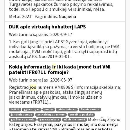
Turgavietės apskaitos žurnalo pildymo reikalavimus,
todėl nuo liepos 1 d. smulkieji verslininkai, mėsa...
Metai:
2021
Pagrindinis:
Naujiena
DUK apie virtualų buhalterį i.APS
Web turinio sąrašas
2020-09-17
1. Kas gali jungtis prie i.APS? Gyventojai, vykdantys
individualią veiklą su pažyma, su verslo liudijimu, ne PVM
mokėtojai, PVM mokėtojai, gali tvarkyti supaprastintą
apskaitą i.APS. Nuo 2019-01-01...
Kokią informaciją
ir
iki kada įmonė turi VMI
pateikti FR0711 formoje?
Web turinio sąrašas
2026-05-07
Registraci
jos
numeris KM0806 Ši informacija skelbiama:
Pranešimas apie paskolas, atskaitingų asmenų
įsiskolinimus, dalyvių įmokas, išmokas užsienio
vienetams (FR0711)...
fr0711
gyventojas
įmonė
įsiskolinimas
fizinis asmuo
juridinis asmuo
atskaitingas asmuo
suteikta paskola
Mokesčių žinyno
grąžinta paskola
gauta paskola
užsienio įmonė
kategorijos:
Prašymai, pažymos ir mokėjimo duomenys
» Duomenų teikimas VMI » Pranešimas apie paskolas,