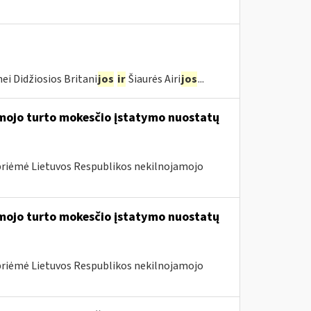
ei Didžiosios Britani
jos
ir
Šiaurės Airi
jos
...
amojo turto mokesčio įstatymo nuostatų
priėmė Lietuvos Respublikos nekilnojamojo
amojo turto mokesčio įstatymo nuostatų
priėmė Lietuvos Respublikos nekilnojamojo