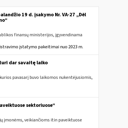
balandžio 19 d. įsakymo Nr. VA-27 „Dėl
mo“
ublikos finansų ministerijos, įgyvendinama
istravimo įstatymo pakeitimai nuo 2023 m.
uri dar savaitę laiko
 kurios pavasarį buvo laikomos nukentėjusiomis,
aveiktuose sektoriuose“
jų įmonėms, veikiančioms itin paveiktuose