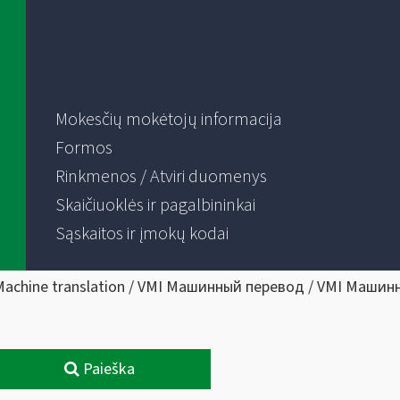
Mokesčių mokėtojų informacija
Formos
Rinkmenos / Atviri duomenys
Skaičiuoklės ir pagalbininkai
Sąskaitos ir įmokų kodai
Machine translation / VMI Машинный перевод / VMI Машин
Paieška