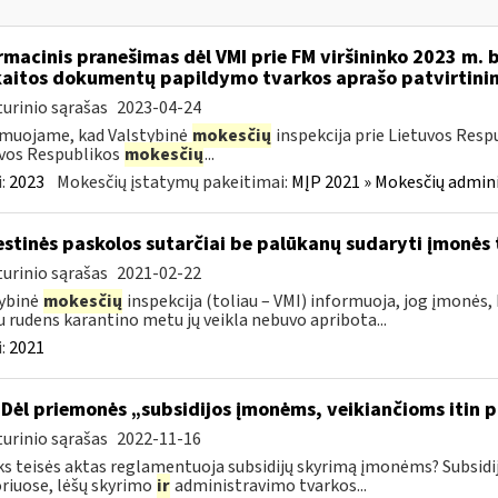
rmacinis pranešimas dėl VMI prie FM viršininko 2023 m. 
aitos dokumentų papildymo tvarkos aprašo patvirtini
urinio sąrašas
2023-04-24
muojame, kad Valstybinė
mokesčių
inspekcija prie Lietuvos Resp
vos Respublikos
mokesčių
...
:
2023
Mokesčių įstatymų pakeitimai:
MĮP 2021 » Mokesčių admin
stinės paskolos sutarčiai be palūkanų sudaryti įmonės t
urinio sąrašas
2021-02-22
ybinė
mokesčių
inspekcija (toliau – VMI) informuoja, jog įmonės,
u rudens karantino metu jų veikla nebuvo apribota...
:
2021
Dėl priemonės „subsidijos įmonėms, veikiančioms itin p
urinio sąrašas
2022-11-16
ks teisės aktas reglamentuoja subsidijų skyrimą įmonėms? Subsidi
riuose, lėšų skyrimo
ir
administravimo tvarkos...