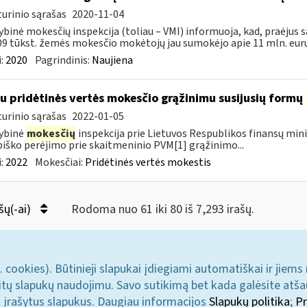
urinio sąrašas
2020-11-04
ybinė mokesčių inspekcija (toliau – VMI) informuoja, kad, praėjus s
09 tūkst. žemės mokesčio mokėtojų jau sumokėjo apie 11 mln. eurų.
:
2020
Pagrindinis:
Naujiena
su pridėtinės vertės mokesčio grąžinimu susijusių formų
urinio sąrašas
2022-01-05
ybinė
mokesčių
inspekcija prie Lietuvos Respublikos finansų mini
iško perėjimo prie skaitmeninio PVM[1] grąžinimo...
:
2022
Mokesčiai:
Pridėtinės vertės mokestis
šų(-ai)
Rodoma nuo 61 iki 80 iš 7,293 irašų.
. cookies). Būtinieji slapukai įdiegiami automatiškai ir jiems
u kitų slapukų naudojimu. Savo sutikimą bet kada galėsite atš
i įrašytus slapukus. Daugiau informacijos
Slapukų politika
;
Pr