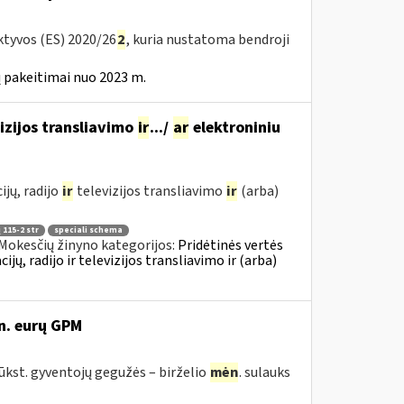
ktyvos (ES) 2020/26
2
, kuria nustatoma bendroji
 pakeitimai nuo 2023 m.
izijos transliavimo
ir
.../
ar
elektroniniu
jų, radijo
ir
televizijos transliavimo
ir
(arba)
 115-2 str
speciali schema
Mokesčių žinyno kategorijos:
Pridėtinės vertės
, radijo ir televizijos transliavimo ir (arba)
n. eurų GPM
tūkst. gyventojų gegužės – birželio
mėn
. sulauks