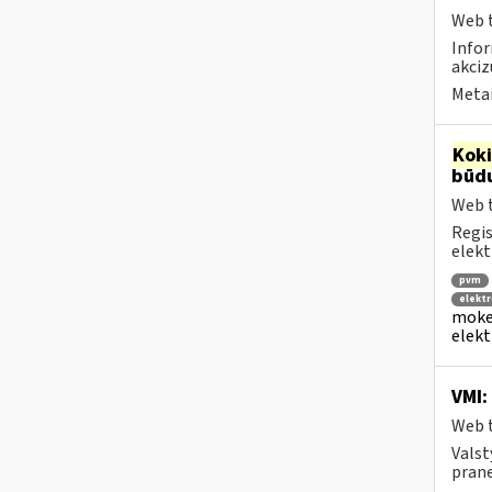
Web t
Infor
akciz
Metai
Kok
būdu
Web t
Regis
elekt
pvm
elektr
mokes
elekt
VMI:
Web t
Valst
prane