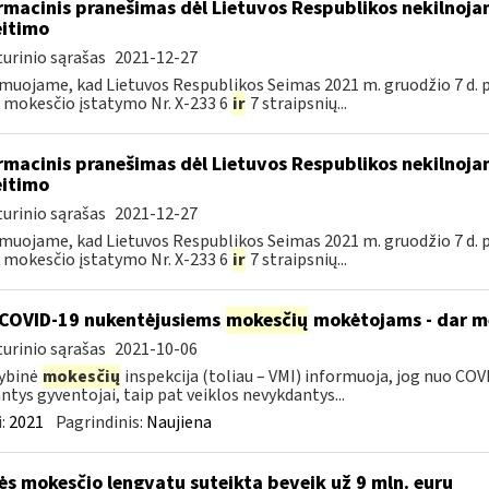
rmacinis pranešimas dėl Lietuvos Respublikos nekilnoj
itimo
urinio sąrašas
2021-12-27
muojame, kad Lietuvos Respublikos Seimas 2021 m. gruodžio 7 d. 
 mokesčio įstatymo Nr. X-233 6
ir
7 straipsnių...
rmacinis pranešimas dėl Lietuvos Respublikos nekilnoj
itimo
urinio sąrašas
2021-12-27
muojame, kad Lietuvos Respublikos Seimas 2021 m. gruodžio 7 d. 
 mokesčio įstatymo Nr. X-233 6
ir
7 straipsnių...
COVID-19 nukentėjusiems
mokesčių
mokėtojams - dar mė
urinio sąrašas
2021-10-06
ybinė
mokesčių
inspekcija (toliau – VMI) informuoja, jog nuo COVI
ntys gyventojai, taip pat veiklos nevykdantys...
:
2021
Pagrindinis:
Naujiena
s mokesčio lengvatų suteikta beveik už 9 mln. eurų