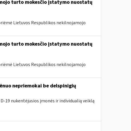
amojo turto mokesčio įstatymo nuostatų
priėmė Lietuvos Respublikos nekilnojamojo
amojo turto mokesčio įstatymo nuostatų
priėmė Lietuvos Respublikos nekilnojamojo
nuo nepriemokai be delspinigių
D-19 nukentėjusios įmonės ir individualią veiklą