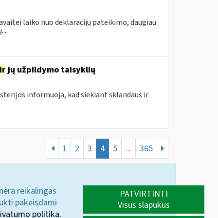
avaitei laiko nuo deklaracijų pateikimo, daugiau
...
ir
jų užpildymo taisyklių
sterijos informuoja, kad siekiant sklandaus ir
1
2
3
4
5
...
365
 nėra reikalingas
PATVIRTINTI
aukti pakeisdami
Visus slapukus
ivatumo politika.