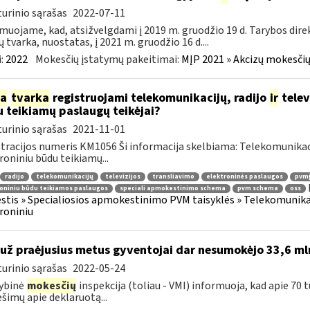
urinio sąrašas
2022-07-11
muojame, kad, atsižvelgdami į 2019 m. gruodžio 19 d. Tarybos dire
ų tvarka, nuostatas, į 2021 m. gruodžio 16 d....
:
2022
Mokesčių įstatymų pakeitimai:
MĮP 2021 » Akcizų mokesčių
ia
tvarka
registruojami telekomunikacijų, radijo
ir
telev
 teikiamų paslaugų teikėjai?
urinio sąrašas
2021-11-01
tracijos numeris KM1056 Ši informacija skelbiama: Telekomunikaci
roniniu būdu teikiamų...
radijo
telekomunikacijų
televizijos
transliavimo
elektroninės paslaugos
pvmį
oniniu būdu teikiamos paslaugos
speciali apmokestinimo schema
pvm schema
oss
tis » Specialiosios apmokestinimo PVM taisyklės » Telekomunikacijų
roniniu
 už praėjusius metus gyventojai dar nesumokėjo 33,6 ml
urinio sąrašas
2022-05-24
ybinė
mokesčių
inspekcija (toliau - VMI) informuoja, kad apie 70 
šimų apie deklaruotą...