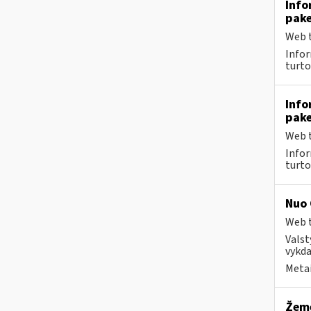
Info
pake
Web t
Infor
turto
Info
pake
Web t
Infor
turto
Nuo 
Web t
Valst
vykda
Metai
Žemė