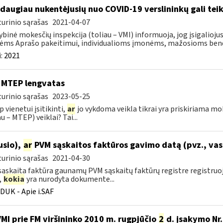
 daugiau nukentėjusių nuo COVID-19 verslininkų gali teik
urinio sąrašas
2021-04-07
ybinė mokesčių inspekcija (toliau – VMI) informuoja, jog įsigalioj
ms Aprašo pakeitimui, individualioms įmonėms, mažosioms bendr
:
2021
 MTEP lengvatas
urinio sąrašas
2023-05-25
p vienetui įsitikinti,
ar
jo vykdoma veikla tikrai yra priskiriama mo
u – MTEP) veiklai? Tai...
ausio),
ar
PVM sąskaitos faktūros gavimo datą (pvz., vas
urinio sąrašas
2021-04-30
ąskaita faktūra gaunamų PVM sąskaitų faktūrų registre registru
,
kokia
yra nurodyta dokumente...
DUK - Apie i.SAF
VMI prie FM viršininko 2010 m. rugpjūčio
2
d. įsakymo Nr.