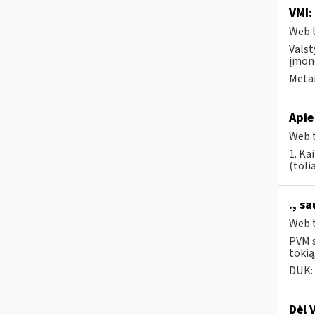
VMI:
Web t
Valst
įmonė
Metai
Apie
Web t
1. Kai
(tolia
., s
Web t
PVM s
tokią
DUK:
Dėl 