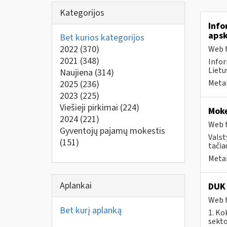
Kategorijos
Info
apsk
Bet kurios kategorijos
2022
(370)
Web t
2021
(348)
Infor
Lietu
Naujiena
(314)
Metai
2025
(236)
2023
(225)
Viešieji pirkimai
(224)
Moke
2024
(221)
Web t
Gyventojų pajamų mokestis
Valst
(151)
tačia
Metai
Aplankai
DUK 
Web t
Bet kurį aplanką
1. Ko
sekto