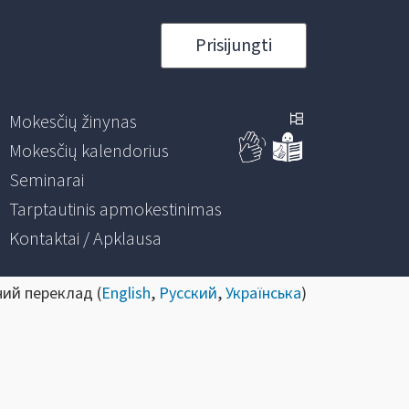
Prisijungti
Mokesčių žinynas
Mokesčių kalendorius
Seminarai
Tarptautinis apmokestinimas
Kontaktai / Apklausa
ний переклад (
English
,
Русский
,
Українська
)