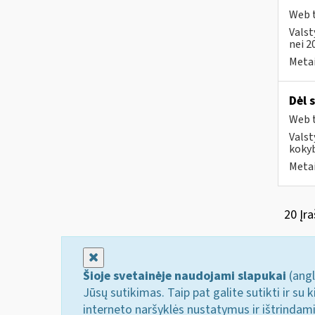
Web t
Valst
nei 2
Metai
Dėl 
Web t
Valst
kokyb
Metai
20 Įra
Uždaryti
Šioje svetainėje naudojami slapukai
(angl
Jūsų sutikimas. Taip pat galite sutikti ir s
interneto naršyklės nustatymus ir ištrindam