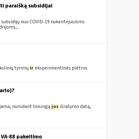
ti paraišką subsidijai
us subsidijų nuo COVID-19 nukentėjusioms
ijoms,...
kslinių tyrimų
ir
eksperimentinės plėtros
ario)?
ojama, nurodant teisingą
jos
išrašymo datą,
 VA-88 pakeitimo