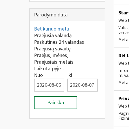
Star
Parodymo data
Web t
Valst
Bet kuriuo metu
vertė
Praėjusią valandą
Metai
Paskutines 24 valandas
Praėjusią savaitę
Praėjusį mėnesį
Dėl 
Praėjusiais metais
Web t
Laikotarpyje…
Infor
Nuo
Iki
m. va
Metai
Priv
Paieška
Web t
Pagri
Fizin