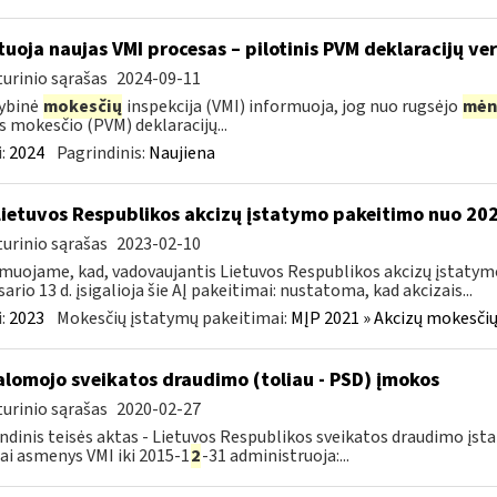
tuoja naujas VMI procesas – pilotinis PVM deklaracijų ver
urinio sąrašas
2024-09-11
ybinė
mokesčių
inspekcija (VMI) informuoja, jog nuo rugsėjo
mėn
s mokesčio (PVM) deklaracijų...
:
2024
Pagrindinis:
Naujiena
Lietuvos Respublikos akcizų įstatymo pakeitimo nuo 202
urinio sąrašas
2023-02-10
muojame, kad, vadovaujantis Lietuvos Respublikos akcizų įstatymo 
sario 13 d. įsigalioja šie AĮ pakeitimai: nustatoma, kad akcizais...
:
2023
Mokesčių įstatymų pakeitimai:
MĮP 2021 » Akcizų mokesčių
alomojo sveikatos draudimo (toliau - PSD) įmokos
urinio sąrašas
2020-02-27
ndinis teisės aktas - Lietuvos Respublikos sveikatos draudimo įsta
iai asmenys VMI iki 2015-1
2
-31 administruoja:...