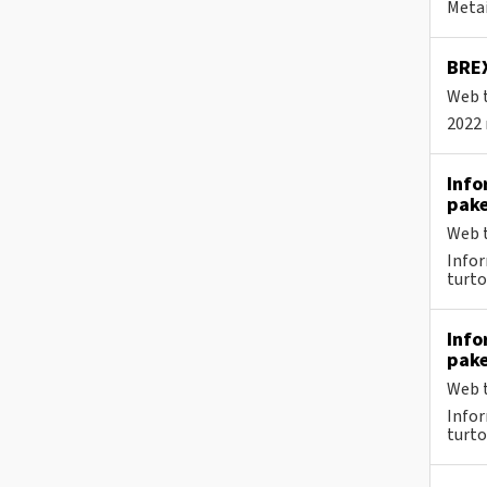
Metai
BREX
Web t
2022 
Info
pake
Web t
Infor
turto
Info
pake
Web t
Infor
turto