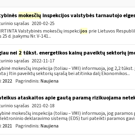
tybinės
mokesčių
inspekcijos valstybės tarnautojo elge
urinio sąrašas
2020-02-25
RTINTA Valstybinės mokesčių inspekci
jos
prie Lietuvos Respubli
 25 d. įsakymu Nr. V-141...
iau nei
2
tūkst. energetikos kainų paveiktų sektorių įm
urinio sąrašas
2022-11-17
ybinė mokesčių inspekcija (toliau – VMI) informuoja, jog 2,2 tūkst
kta į Itin paveiktų sektorių sąrašą bei atitinka dalį Ekonomikos...
:
2022
Pagrindinis:
Naujiena
teikus ataskaitos apie gautą paramą rizikuojama nete
urinio sąrašas
2021-02-18
ybinė mokesčių inspekcija (toliau – VMI) informuoja, jog paramos g
lektroninio deklaravimo sistemą (EDS) turi pateikti paramos gavi
:
2021
Pagrindinis:
Naujiena