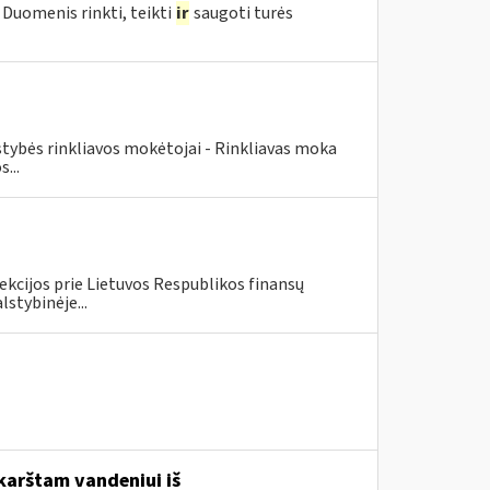
Duomenis rinkti, teikti
ir
saugoti turės
lstybės rinkliavos mokėtojai - Rinkliavas moka
...
ekcijos prie Lietuvos Respublikos finansų
lstybinėje...
karštam vandeniui iš