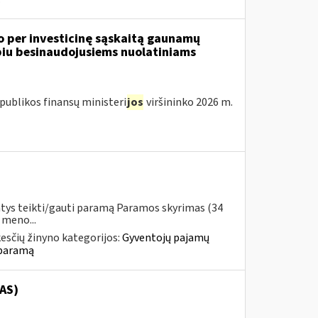
o per investicinę sąskaitą gaunamų
iu besinaudojusiems nuolatiniams
publikos finansų ministeri
jos
viršininko 2026 m.
ntys teikti/gauti paramą Paramos skyrimas (34
 meno...
esčių žinyno kategorijos:
Gyventojų pajamų
 paramą
AS)