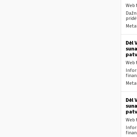
Web t
Dažni
pridė
Metai
Dėl 
suna
patv
Web t
Infor
finan
Metai
Dėl 
suna
patv
Web t
Infor
finan