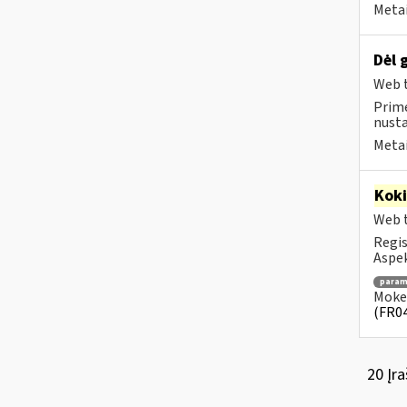
Metai
Dėl 
Web t
Prime
nust
Metai
Kok
Web t
Regis
Aspek
para
Mokes
(FR0
20 Įra