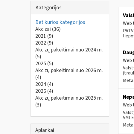
Kategorijos
Vals
Bet kurios kategorijos
Web t
Akcizai
(36)
PATVI
2021
(9)
liepos
2022
(9)
Akcizų pakeitimai nuo 2024 m.
Daug
(5)
Web t
2025
(5)
Valst
Akcizų pakeitimai nuo 2026 m.
įtrau
(4)
Metai
2024
(4)
2026
(4)
Nepa
Akcizų pakeitimai nuo 2025 m.
(3)
Web t
Valst
VMI E
Metai
Aplankai