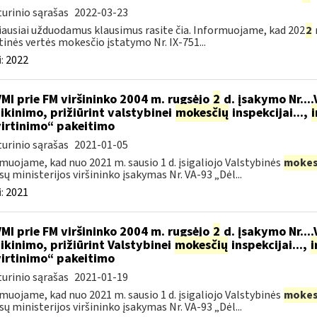
urinio sąrašas
2022-03-23
ausiai užduodamus klausimus rasite čia. Informuojame, kad 202
2
tinės vertės mokesčio įstatymo Nr. IX-751...
:
2022
VMI prie FM viršininko 2004 m. rugsėjo
2
d. įsakymo Nr...
ikinimo, prižiūrint valstybinei
mokesčių
inspekcijai...,
i
irtinimo“ pakeitimo
urinio sąrašas
2021-01-05
muojame, kad nuo 2021 m. sausio 1 d. įsigaliojo Valstybinės
mokes
sų ministerijos viršininko įsakymas Nr. VA-93 „Dėl...
:
2021
VMI prie FM viršininko 2004 m. rugsėjo
2
d. įsakymo Nr...
ikinimo, prižiūrint Valstybinei
mokesčių
inspekcijai...,
i
irtinimo“ pakeitimo
urinio sąrašas
2021-01-19
muojame, kad nuo 2021 m. sausio 1 d. įsigaliojo Valstybinės
mokes
sų ministerijos viršininko įsakymas Nr. VA-93 „Dėl...