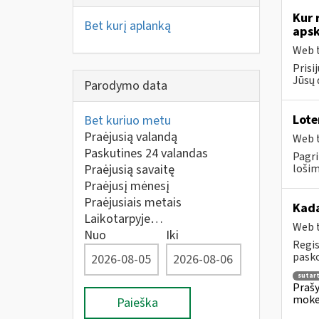
Kur 
Bet kurį aplanką
apsk
Web t
Prisi
Jūsų 
Parodymo data
Lote
Bet kuriuo metu
Praėjusią valandą
Web t
Paskutines 24 valandas
Pagri
Praėjusią savaitę
lošim
Praėjusį mėnesį
Praėjusiais metais
Kada
Laikotarpyje…
Web t
Nuo
Iki
Regis
pasko
sutar
Prašy
moke
Paieška