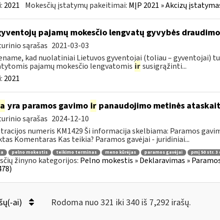
:
2021
Mokesčių įstatymų pakeitimai:
MĮP 2021 » Akcizų įstatyma
gyventojų pajamų mokesčio lengvatų gyvybės draudim
urinio sąrašas
2021-03-03
name, kad nuolatiniai Lietuvos gyventojai (toliau – gyventojai) tu
atytomis pajamų mokesčio lengvatomis
ir
susigrąžinti...
:
2021
ia
yra paramos gavimo
ir
panaudojimo metinės ataskait
urinio sąrašas
2024-12-10
tracijos numeris KM1429 Ši informacija skelbiama: Paramos gav
tas Komentaras Kas teikia? Paramos gavėjai - juridiniai...
ma
pelno mokestis
teikimo terminas
meno kūrėjas
paramos gavėjai
pmį 50 str. 3 
čių žinyno kategorijos:
Pelno mokestis » Deklaravimas » Paramos
478)
šų(-ai)
Rodoma nuo 321 iki 340 iš 7,292 irašų.