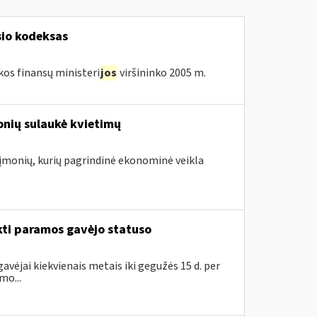
sio kodeksas
kos finansų ministeri
jos
viršininko 2005 m.
onių sulaukė kvietimų
. įmonių, kurių pagrindinė ekonominė veikla
kti paramos gavėjo statuso
avėjai kiekvienais metais iki gegužės 15 d. per
mo...