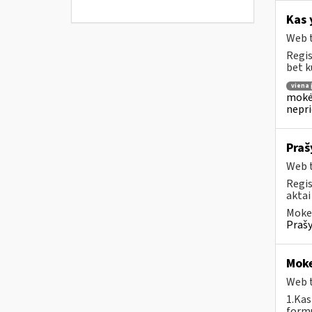
Kas 
Web t
Regis
bet k
viena
mokėj
nepr
Praš
Web t
Regis
aktai
Mokes
Prašy
Moke
Web t
1.Kas
formu