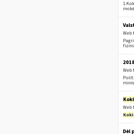
1.Kok
mokėj
Vals
Web t
Pagri
fizin
2018
Web t
Polit
minis
Kok
Web t
Koki
Dėl 