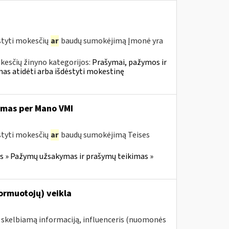
styti mokesčių
ar
baudų sumokėjimą Įmonė yra
kesčių žinyno kategorijos:
Prašymai, pažymos ir
s atidėti arba išdėstyti mokestinę
imas per Mano VMI
styti mokesčių
ar
baudų sumokėjimą Teises
 » Pažymų užsakymas ir prašymų teikimas »
formuotojų) veikla
e skelbiamą informaciją, influenceris (nuomonės
.