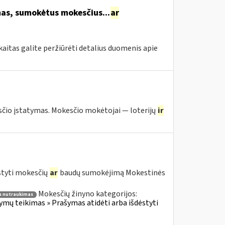
s, sumokėtus mokesčius...
ar
itas galite peržiūrėti detalius duomenis apie
io įstatymas. Mokesčio mokėtojai — loterijų
ir
styti mokesčių
ar
baudų sumokėjimą Mokestinės
Mokesčių žinyno kategorijos:
 nutraukimas
ų teikimas » Prašymas atidėti arba išdėstyti