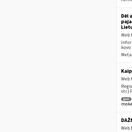
Dėl 
paja
Liet
Web t
Infor
kovo 
Metai
Kaip
Web t
Regis
str.)
gpm
mokes
DAŽN
Web t