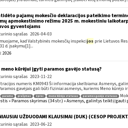
atidėto pajamų mokesčio deklaracijos pateikimo termin
mų apmokestinimo režimu 2025 m. mokestiniu laikotarp
uvos gyventojams
urinio sąrašas
2026-04-03
muojame, kad Valstybinės mokesčių inspekci
jos
prie Lietuvos Res
31 d. įsakymu[1]...
:
2026
 meno kūrėjui įgyti paramos gavėjo statusą?
urinio sąrašas
2023-11-22
tracijos numeris KM0943 Ši informacija skelbiama: Asmenys, gali
 Paramos gavėjais gali būti fiziniai asmenys, kuriems Meno kūrėjo ir
Mok
parama
prašymas
2 proc
meno kūrėjo statusas
paramos gavėjo statusas
tis » Paramos skyrimas (34 str.) » Asmenys, galintys teikti/gauti
IAUSIAI UŽDUODAMI KLAUSIMAI (DUK) (CESOP PROJEKT
urinio sąrašas
2023-06-22