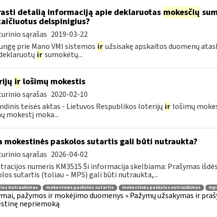
rasti detalią informaciją apie deklaruotas
mokesčių
suma
aičiuotus delspinigius?
urinio sąrašas
2019-03-22
jungę prie Mano VMI sistemos
ir
užsisakę apskaitos duomenų ataska
deklaruotų
ir
sumokėtų...
rijų
ir
lošimų mokestis
urinio sąrašas
2020-02-10
ndinis teisės aktas - Lietuvos Respublikos loterijų
ir
lošimų mokesč
ų mokestį moka...
 mokestinės paskolos sutartis gali būti nutraukta?
urinio sąrašas
2026-04-02
tracijos numeris KM3515 Ši informacija skelbiama: Prašymas išdė
los sutartis (toliau – MPS) gali būti nutraukta,...
ties nutraukimas
mokestinės paskolos sutartis
mokestinės paskolos nutraukimas
mps
mai, pažymos ir mokėjimo duomenys » Pažymų užsakymas ir prašym
stinę nepriemoką