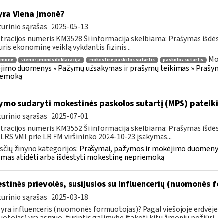
yra Viena Įmonė?
urinio sąrašas
2025-05-13
tracijos numeris KM3528 Ši informacija skelbiama: Prašymas išdė
uris ekonominę veiklą vykdantis fizinis...
Mo
 įmonė
vienos įmonės deklaracija
mokestinė paskolos sutartis
paskolos sutartis
imo duomenys » Pažymų užsakymas ir prašymų teikimas » Prašyma
iemoką
ymo sudaryti mokestinės paskolos sutartį (MPS) pateik
urinio sąrašas
2025-07-01
tracijos numeris KM3552 Ši informacija skelbiama: Prašymas išdė
 LRS VMI prie LR FM viršininko 2024-10-23 įsakymas...
čių žinyno kategorijos:
Prašymai, pažymos ir mokėjimo duomenys
mas atidėti arba išdėstyti mokestinę nepriemoką
stinės prievolės, susijusios su influencerių (nuomonės 
urinio sąrašas
2025-03-18
 yra influenceris (nuomonės formuotojas)? Pagal viešojoje erdvėj
otojas) yra asmuo, turintis galimybę įtakoti kitų žmonių požiūrį..