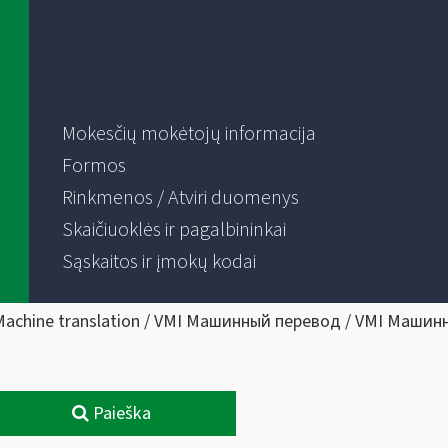
Mokesčių mokėtojų informacija
Formos
Rinkmenos / Atviri duomenys
Skaičiuoklės ir pagalbininkai
Sąskaitos ir įmokų kodai
Machine translation / VMI Машинный перевод / VMI Машин
Paieška