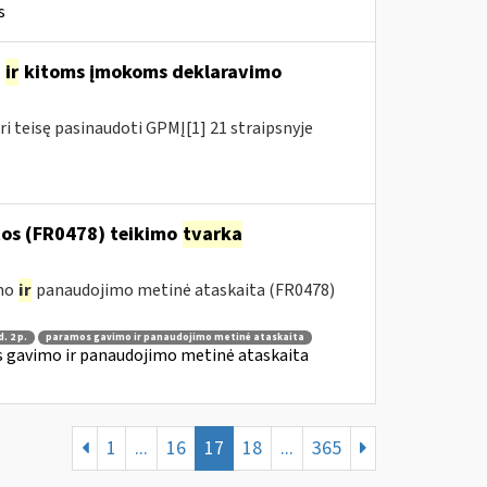
s
o
ir
kitoms įmokoms deklaravimo
ri teisę pasinaudoti GPMĮ[1] 21 straipsnyje
os (FR0478) teikimo
tvarka
imo
ir
panaudojimo metinė ataskaita (FR0478)
d. 2 p.
paramos gavimo ir panaudojimo metinė ataskaita
 gavimo ir panaudojimo metinė ataskaita
1
...
16
17
18
...
365