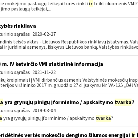
ie mokėjimo paslaugų teikėjai turės rinkti
ir
teikti duomenis VMI? 
imo paslaugų teikėjai,...
tybės rinkliava
urinio sąrašas
2020-02-27
ndinis teisės aktas - Lietuvos Respublikos rinkliavų įstatymas. Va
iai ir juridiniai asmenys, išskyrus Lietuvos banką. Valstybės rinkliavos
 m. IV ketvirčio VMI statistinė informacija
urinio sąrašas
2021-11-22
ikų kreipimaisi į VMI dirbančius asmenis Valstybinės mokesčių insp
terijos viršininko 2017 m. gruodžio 27 d. įsakymu Nr. VA-125 „Dėl Va
ia
yra grynųjų pinigų įforminimo / apskaitymo
tvarka
?
urinio sąrašas
2019-03-04
a
yra grynųjų pinigų įforminimo / apskaitymo
tvarka
?
pridėtinės vertės mokesčio dengimo šilumos energijai
ir