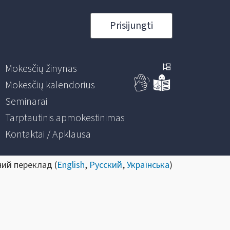
Prisijungti
Mokesčių žinynas
Mokesčių kalendorius
Seminarai
Tarptautinis apmokestinimas
Kontaktai / Apklausa
ний переклад (
English
,
Русский
,
Українська
)