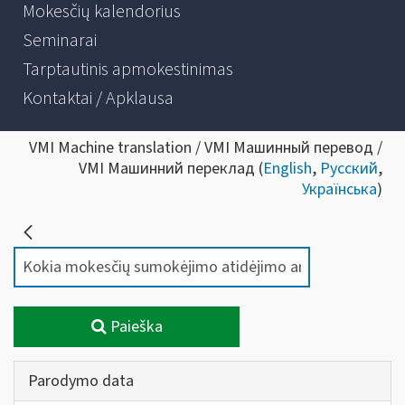
Mokesčių kalendorius
Seminarai
Tarptautinis apmokestinimas
Kontaktai / Apklausa
VMI Machine translation / VMI Машинный перевод /
VMI Машинний переклад (
English
,
Русский
,
Українська
)
Paieška
Parodymo data