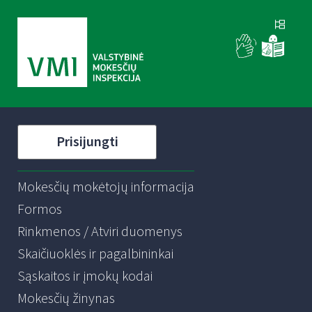
Prisijungti
Mokesčių mokėtojų informacija
Formos
Rinkmenos / Atviri duomenys
Skaičiuoklės ir pagalbininkai
Sąskaitos ir įmokų kodai
Mokesčių žinynas