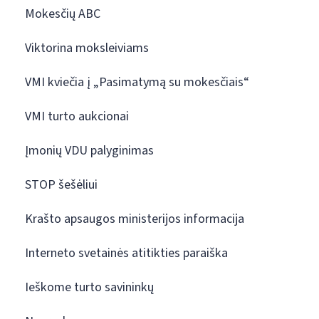
Mokesčių ABC
Viktorina moksleiviams
VMI kviečia į „Pasimatymą su mokesčiais“
VMI turto aukcionai
Įmonių VDU palyginimas
STOP šešėliui
Krašto apsaugos ministerijos informacija
Interneto svetainės atitikties paraiška
Ieškome turto savininkų