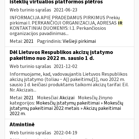
išteklių virtualios platformos plėtros
Web turinio sąrašas
2021-06-23
INFORMACIJA APIE PRADEDAMUS PIRKIMUS Prekių
pirkimai I. PERKANČIOJI ORGANIZACIJA, ADRESAS
IR
KONTAKTINIAI DUOMENYS: I.1. Perkančiosios
organizacijos pavadinimas...
Metai:
2021
Pagrindinis:
Viešieji pirkimai
Dėl Lietuvos Respublikos akcizų įstatymo
pakeitimo nuo 2022 m. sausio 1 d.
Web turinio sąrašas
2021-12-02
Informuojame, kad, vadovaujantis Lietuvos Respublikos
akcizų įstatymo (toliau − AĮ) pakeitimu[1], nuo 2022 m.
sausio 1 d. keičiasi produktams taikomi akcizų tarifai: Eil.
Nr. Akcizais...
Metai:
2021
Mokesčiai:
Akcizai
Mokesčių žinyno
kategorijos:
Mokesčių įstatymų pakeitimai » Mokesčių
įstatymų pakeitimai 2022 metais » Akcizų pakeitimai
2022 m.
Atmintinė
Web turinio sąrašas
2022-04-19