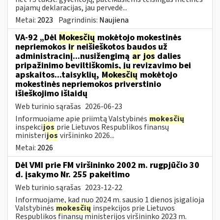
pajamų deklaracijas, jau pervedė...
Metai:
2023
Pagrindinis:
Naujiena
VA-92 „Dėl
Mokesčių
mokėtojo mokestinės
nepriemokos
ir
neišieškotos baudos už
administracinį...nusižengimą
ar
jos
dalies
pripažinimo beviltiškomis, jų revizavimo bei
apskaitos...taisyklių,
Mokesčių
mokėtojo
mokestinės nepriemokos priverstinio
išieškojimo išlaidų
Web turinio sąrašas
2026-06-23
Informuojame apie priimtą Valstybinės
mokesčių
inspekci
jos
prie Lietuvos Respublikos finansų
ministeri
jos
viršininko 2026...
Metai:
2026
Dėl VMI prie FM viršininko 2002 m. rugpjūčio 30
d. įsakymo Nr. 255 pakeitimo
Web turinio sąrašas
2023-12-22
Informuojame, kad nuo 2024 m. sausio 1 dienos įsigalioja
Valstybinės
mokesčių
inspekcijos prie Lietuvos
Respublikos finansų ministerijos viršininko 2023 m.