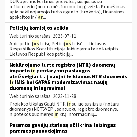
DUK apie mokestines prievoles, susijusias su
influencerių (nuomonės formuotojų) veikla Pranešimas
apie nekilnojamojo turto agento (brokerio), finansinės
apskaitos ir /
ar
...
Peticijų komisijos veikla
Web turinio sąrašas
2023-07-11
Apie petici
jos
teisę Petici
jos
teisė — Lietuvos
Respublikos Konstitucijoje laiduojama teisė kreiptis
Lietuvos Respublikos peticijų...
Nekilnojamo turto registro (NTR) duomenų
importo
ir
perdarymo paslaugos
atsižvelgiant...į naujai teikiamus NTR duomenis
ir
IMIS bei GYPAS modernizavimas naujų
duomenų integravimui
Web turinio sąrašas
2023-11-28
Projekto tikslas Gauti NTR
ir
su juo susijusių (notarų
duomenys (NETSVEP), santuokų registro duomenys,
hipotekos duomenys
ir
kt.) informacinių...
Paramos gavėjų statusą užtikrina teisingas
paramos panaudojimas