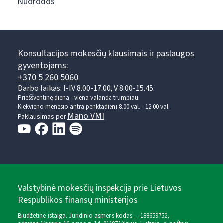
Nuorodos
Konsultacijos mokesčių klausimais ir paslaugos
gyventojams:
+370 5 260 5060
Darbo laikas: I-IV 8.00-17.00, V 8.00-15.45.
Prieššventinę dieną - viena valanda trumpiau.
Kiekvieno mėnesio antrą penktadienį 8.00 val. - 12.00 val.
Mano VMI
Paklausimas per
Valstybinė mokesčių inspekcija prie Lietuvos
Respublikos finansų ministerijos
Biudžetinė įstaiga. Juridinio asmens kodas — 188659752,