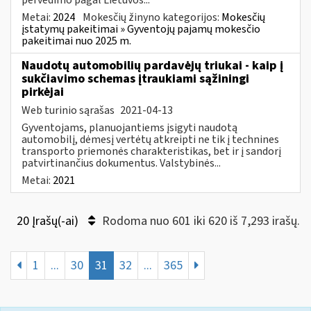
Metai:
2024
Mokesčių žinyno kategorijos:
Mokesčių
įstatymų pakeitimai » Gyventojų pajamų mokesčio
pakeitimai nuo 2025 m.
Naudotų automobilių pardavėjų triukai - kaip į
sukčiavimo schemas įtraukiami sąžiningi
pirkėjai
Web turinio sąrašas
2021-04-13
Gyventojams, planuojantiems įsigyti naudotą
automobilį, dėmesį vertėtų atkreipti ne tik į technines
transporto priemonės charakteristikas, bet ir į sandorį
patvirtinančius dokumentus. Valstybinės...
Metai:
2021
20 Įrašų(-ai)
Rodoma nuo 601 iki 620 iš 7,293 irašų.
1
...
30
31
32
...
365