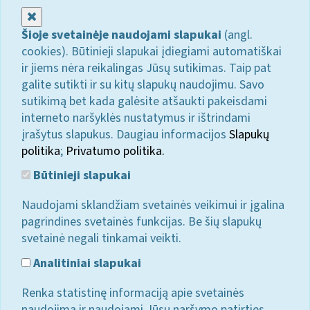
Uždaryti
Šioje svetainėje naudojami slapukai
(angl.
cookies). Būtinieji slapukai įdiegiami automatiškai
ir jiems nėra reikalingas Jūsų sutikimas. Taip pat
galite sutikti ir su kitų slapukų naudojimu. Savo
sutikimą bet kada galėsite atšaukti pakeisdami
interneto naršyklės nustatymus ir ištrindami
įrašytus slapukus. Daugiau informacijos
Slapukų
politika
;
Privatumo politika.
Būtinieji slapukai
Naudojami sklandžiam svetainės veikimui ir įgalina
pagrindines svetainės funkcijas. Be šių slapukų
svetainė negali tinkamai veikti.
Analitiniai slapukai
Renka statistinę informaciją apie svetainės
naudojimą ir naudojami Jūsų naršymo patirties