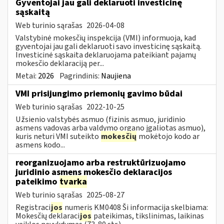
Gyventojai jau gali deklaruoti investicinę
sąskaitą
Web turinio sąrašas
2026-04-08
Valstybinė mokesčių inspekcija (VMI) informuoja, kad
gyventojai jau gali deklaruoti savo investicinę sąskaitą.
Investicinė sąskaita deklaruojama pateikiant pajamų
mokesčio deklaraciją per...
Metai:
2026
Pagrindinis:
Naujiena
VMI prisijungimo priemonių gavimo būdai
Web turinio sąrašas
2022-10-25
Užsienio valstybės asmuo (fizinis asmuo, juridinio
asmens vadovas arba valdymo organo įgaliotas asmuo),
kuris neturi VMI suteikto
mokesčių
mokėtojo kodo ar
asmens kodo...
reorganizuojamo arba restruktūrizuojamo
juridinio asmens mokesčio deklaracijos
pateikimo
tvarka
Web turinio sąrašas
2025-08-27
Registraci
jos
numeris KM0408 Ši informacija skelbiama:
Mokesčių deklaraci
jos
pateikimas, tikslinimas, laikinas