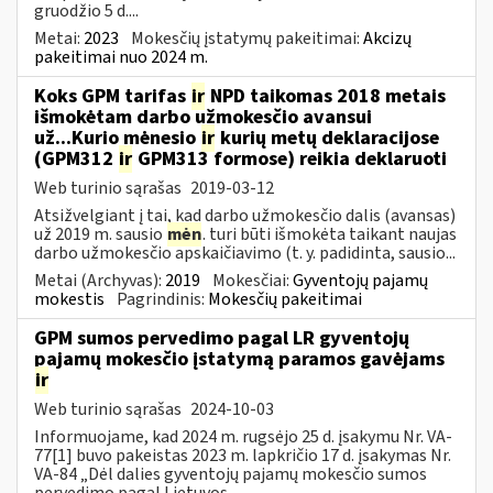
gruodžio 5 d....
Metai:
2023
Mokesčių įstatymų pakeitimai:
Akcizų
pakeitimai nuo 2024 m.
Koks GPM tarifas
ir
NPD taikomas 2018 metais
išmokėtam darbo užmokesčio avansui
už...Kurio mėnesio
ir
kurių metų deklaracijose
(GPM312
ir
GPM313 formose) reikia deklaruoti
Web turinio sąrašas
2019-03-12
Atsižvelgiant į tai, kad darbo užmokesčio dalis (avansas)
už 2019 m. sausio
mėn
. turi būti išmokėta taikant naujas
darbo užmokesčio apskaičiavimo (t. y. padidinta, sausio...
Metai (Archyvas):
2019
Mokesčiai:
Gyventojų pajamų
mokestis
Pagrindinis:
Mokesčių pakeitimai
GPM sumos pervedimo pagal LR gyventojų
pajamų mokesčio įstatymą paramos gavėjams
ir
Web turinio sąrašas
2024-10-03
Informuojame, kad 2024 m. rugsėjo 25 d. įsakymu Nr. VA-
77[1] buvo pakeistas 2023 m. lapkričio 17 d. įsakymas Nr.
VA-84 „Dėl dalies gyventojų pajamų mokesčio sumos
pervedimo pagal Lietuvos...