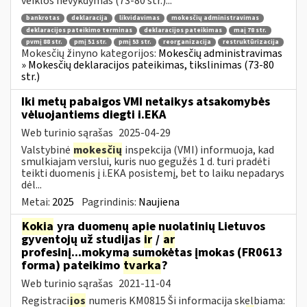
veiklos nevykdymas (73-80 str.)...
bankrotas
deklaracija
likvidavimas
mokesčių administravimas
deklaracijos pateikimo terminas
deklaracijos pateikimas
maį 78 str.
pvmį 88 str.
pmį 51 str.
pmį 53 str.
reorganizacija
restruktūrizacija
Mokesčių žinyno kategorijos:
Mokesčių administravimas
» Mokesčių deklaracijos pateikimas, tikslinimas (73-80
str.)
Iki metų pabaigos VMI netaikys atsakomybės
vėluojantiems diegti i.EKA
Web turinio sąrašas
2025-04-29
Valstybinė
mokesčių
inspekcija (VMI) informuoja, kad
smulkiajam verslui, kuris nuo gegužės 1 d. turi pradėti
teikti duomenis į i.EKA posistemį, bet to laiku nepadarys
dėl...
Metai:
2025
Pagrindinis:
Naujiena
Kokia
yra duomenų apie nuolatinių Lietuvos
gyventojų už studijas
ir
/
ar
profesinį...mokymą sumokėtas įmokas (FR0613
forma) pateikimo
tvarka
?
Web turinio sąrašas
2021-11-04
Registraci
jos
numeris KM0815 Ši informacija skelbiama: