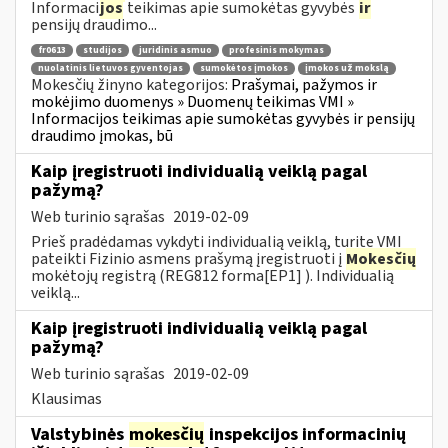
Informaci
jos
teikimas apie sumokėtas gyvybės
ir
pensijų draudimo...
fr0613
studijos
juridinis asmuo
profesinis mokymas
nuolatinis lietuvos gyventojas
sumokėtos įmokos
įmokos už mokslą
Mokesčių žinyno kategorijos:
Prašymai, pažymos ir
mokėjimo duomenys » Duomenų teikimas VMI »
Informacijos teikimas apie sumokėtas gyvybės ir pensijų
draudimo įmokas, bū
Kaip įregistruoti individualią veiklą pagal
pažymą?
Web turinio sąrašas
2019-02-09
Prieš pradėdamas vykdyti individualią veiklą, turite VMI
pateikti Fizinio asmens prašymą įregistruoti į
Mokesčių
mokėtojų registrą (REG812 forma[EP1] ). Individualią
veiklą...
Kaip įregistruoti individualią veiklą pagal
pažymą?
Web turinio sąrašas
2019-02-09
Klausimas
Valstybinės
mokesčių
inspekcijos informacinių