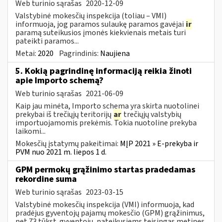
Web turinio sąrašas
2020-12-09
Valstybinė mokesčių inspekcija (toliau – VMI)
informuoja, jog paramos sulaukę paramos gavėjai
ir
paramą suteikusios įmonės kiekvienais metais turi
pateikti paramos...
Metai:
2020
Pagrindinis:
Naujiena
5. Kokią pagrindinę informaciją reikia žinoti
apie Importo schemą?
Web turinio sąrašas
2021-06-09
Kaip jau minėta, Importo schema yra skirta nuotolinei
prekybai iš trečiųjų teritorijų
ar
trečiųjų valstybių
importuojamomis prekėmis. Tokia nuotoline prekyba
laikomi...
Mokesčių įstatymų pakeitimai:
MĮP 2021 » E-prekyba ir
PVM nuo 2021 m. liepos 1 d.
GPM permokų grąžinimo startas pradedamas
rekordine suma
Web turinio sąrašas
2023-03-15
Valstybinė mokesčių inspekcija (VMI) informuoja, kad
pradėjus gyventojų pajamų mokesčio (GPM) grąžinimus,
net 73 tūkst. gyventojų, pateikusiems teisingas metines