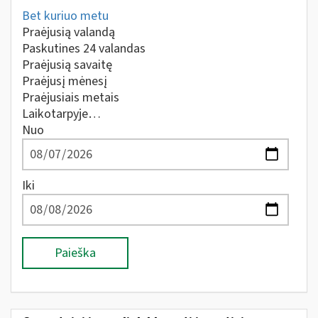
Bet kuriuo metu
Praėjusią valandą
Paskutines 24 valandas
Praėjusią savaitę
Praėjusį mėnesį
Praėjusiais metais
Laikotarpyje…
Nuo
Iki
Paieška