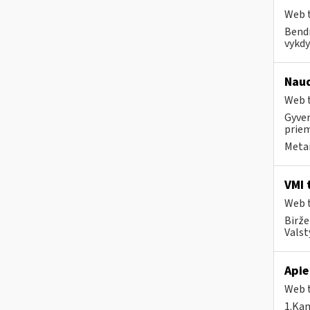
Web t
Bendr
vykdy
Naud
Web t
Gyven
priem
Metai
VMI 
Web t
Birže
Valst
Apie
Web t
1.Kam