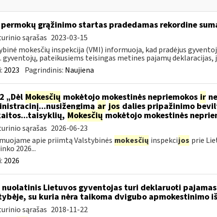
permokų grąžinimo startas pradedamas rekordine sum
urinio sąrašas
2023-03-15
ybinė mokesčių inspekcija (VMI) informuoja, kad pradėjus gyvent
. gyventojų, pateikusiems teisingas metines pajamų deklaracijas, j
:
2023
Pagrindinis:
Naujiena
2 „Dėl
Mokesčių
mokėtojo mokestinės nepriemokos
ir
ne
nistracinį...nusižengimą
ar
jos
dalies pripažinimo bevil
aitos...taisyklių,
Mokesčių
mokėtojo mokestinės nepriemo
urinio sąrašas
2026-06-23
muojame apie priimtą Valstybinės
mokesčių
inspekci
jos
prie Lie
inko 2026...
:
2026
 nuolatinis Lietuvos gyventojas turi deklaruoti pajamas 
tybėje, su kuria nėra taikoma dvigubo apmokestinimo i
urinio sąrašas
2018-11-22