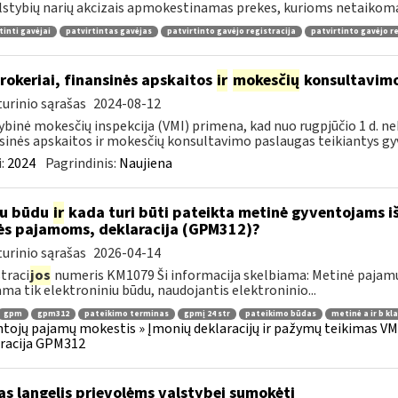
lstybių narių akcizais apmokestinamas prekes, kurioms netaikomas
tinti gavėjai
patvirtintas gavėjas
patvirtinto gavėjo registracija
patvirtinto gavėjo r
rokeriai, finansinės apskaitos
ir
mokesčių
konsultavimo
urinio sąrašas
2024-08-12
ybinė mokesčių inspekcija (VMI) primena, kad nuo rugpjūčio 1 d. ne
sinės apskaitos ir mokesčių konsultavimo paslaugas teikiantys gyve
:
2024
Pagrindinis:
Naujiena
iu būdu
ir
kada turi būti pateikta metinė gyventojams i
ės pajamoms, deklaracija (GPM312)?
urinio sąrašas
2026-04-14
traci
jos
numeris KM1079 Ši informacija skelbiama: Metinė pajam
ama tik elektroniniu būdu, naudojantis elektroninio...
gpm
gpm312
pateikimo terminas
gpmį 24 str
pateikimo būdas
metinė a ir b kl
tojų pajamų mokestis » Įmonių deklaracijų ir pažymų teikimas VMI
racija GPM312
as langelis prievolėms valstybei sumokėti