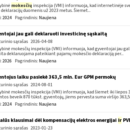
ybinė
mokesčių
inspekcija (VMI) informuoja, kad internetinėje s
 deklaracijų duomenis už 2023 metus. Šiemet...
:
2024
Pagrindinis:
Naujiena
ntojai jau gali deklaruoti investicinę sąskaitą
urinio sąrašas
2026-04-08
ybinė mokesčių inspekcija (VMI) informuoja, kad gyventojai jau gali
ita deklaruojama pateikiant pajamų mokesčio deklaraciją per...
:
2026
Pagrindinis:
Naujiena
ntojus laiku pasiekė 363,5 mln. Eur GPM permokų
urinio sąrašas
2024-08-01
ybinė mokesčių inspekcija (VMI) informuoja, kad šiemet iki liepo
ntos beveik 870 tūkst. gyventojų, jiems pervesta suma viršijo 363,5 m
:
2024
Pagrindinis:
Naujiena
alūs klausimai dėl kompensacijų elektros energijai
ir
PVM
urinio sąrašas
2023-01-23