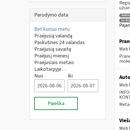
Regis
užsie
Parodymo data
dekla
ne dvi
Pajam
Bet kuriuo metu
Praėjusią valandą
Pran
Paskutines 24 valandas
Praėjusią savaitę
Web t
Praėjusį mėnesį
Prane
mokes
Praėjusiais metais
Laikotarpyje…
Nuo
Iki
Auto
Web t
INFO
KONTA
Paieška
Metai
Vieš
Web t