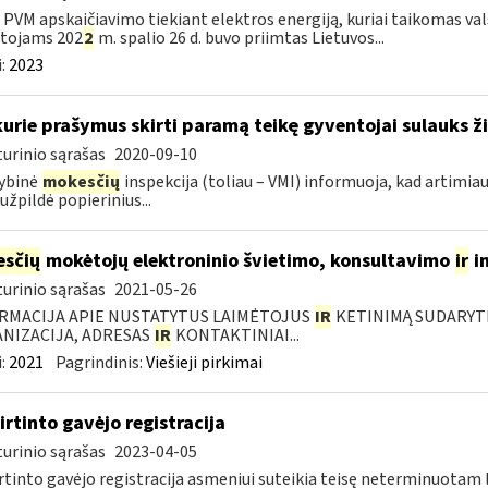
l PVM apskaičiavimo tiekiant elektros energiją, kuriai taikomas 
otojams 202
2
m. spalio 26 d. buvo priimtas Lietuvos...
:
2023
kurie prašymus skirti paramą teikę gyventojai sulauks ži
urinio sąrašas
2020-09-10
ybinė
mokesčių
inspekcija (toliau – VMI) informuoja, kad artimia
 užpildė popierinius...
sčių
mokėtojų elektroninio švietimo, konsultavimo
ir
i
urinio sąrašas
2021-05-26
RMACIJA APIE NUSTATYTUS LAIMĖTOJUS
IR
KETINIMĄ SUDARYTI 
NIZACIJA, ADRESAS
IR
KONTAKTINIAI...
:
2021
Pagrindinis:
Viešieji pirkimai
irtinto gavėjo registracija
urinio sąrašas
2023-04-05
rtinto gavėjo registracija asmeniui suteikia teisę neterminuotam 