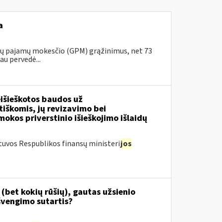
a
ojų pajamų mokesčio (GPM) grąžinimus, net 73
au pervedė...
išieškotos baudos už
tiškomis, jų revizavimo bei
kos priverstinio išieškojimo išlaidų
tuvos Respublikos finansų ministeri
jos
(bet kokių rūšių), gautas užsienio
švengimo sutartis?