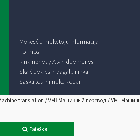
Mokesčių mokėtojų informacija
Formos
Rinkmenos / Atviri duomenys
Skaičiuoklės ir pagalbininkai
Sąskaitos ir įmokų kodai
Machine translation / VMI Машинный перевод / VMI Машин
Paieška