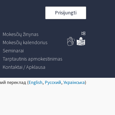
Prisijungti
Mokesčių žinynas
Mokesčių kalendorius
Seminarai
Tarptautinis apmokestinimas
Kontaktai / Apklausa
ний переклад (
English
,
Русский
,
Українська
)