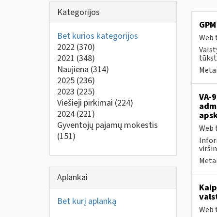
Kategorijos
GPM 
Bet kurios kategorijos
Web t
2022
(370)
Valst
2021
(348)
tūkst
Naujiena
(314)
Metai
2025
(236)
2023
(225)
VA-9
Viešieji pirkimai
(224)
admi
2024
(221)
apsk
Gyventojų pajamų mokestis
Web t
(151)
Infor
viršin
Metai
Aplankai
Kaip
vals
Bet kurį aplanką
Web t