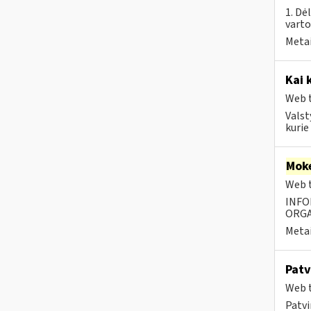
1. Dė
vart
Metai
Kai 
Web t
Valst
kurie
Moke
Web t
INFO
ORGA
Metai
Patv
Web t
Patvi