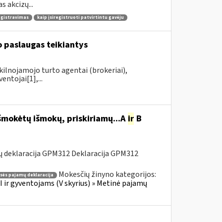
 akcizų...
egistravimas
kaip įsiregistruoti patvirtintu gavėju
 paslaugas teikiantys
kilnojamojo turto agentai (brokeriai),
ntojai[1],...
šmokėtų išmokų, priskiriamų...A
ir
B
ų deklaracija GPM312 Deklaracija GPM312
Mokesčių žinyno kategorijos:
asės pajamų deklaracija
 ir gyventojams (V skyrius) » Metinė pajamų