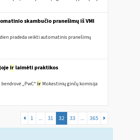
utomatinio skambučio pranešimų iš VMI
andien pradeda veikti automatinis pranešimų
joje
ir
laimėti praktikos
ijų bendrovė „PwC“
ir
Mokestinių ginčų komisija
1
...
31
32
33
...
365