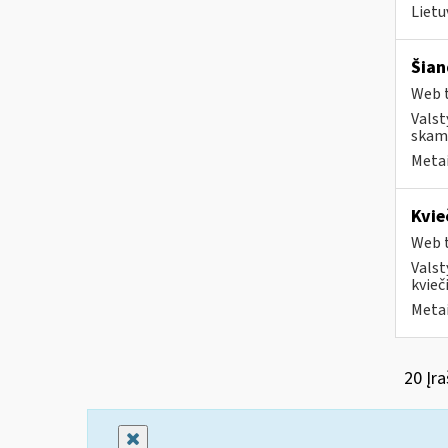
Lietu
Šian
Web t
Valst
skamb
Metai
Kvie
Web t
Valst
kvieči
Metai
20 Įra
Uždaryti