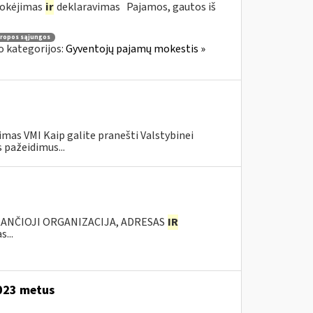
mokėjimas
ir
deklaravimas Pajamos, gautos iš
ropos sąjungos
o kategorijos:
Gyventojų pajamų mokestis »
mas VMI Kaip galite pranešti Valstybinei
 pažeidimus...
KANČIOJI ORGANIZACIJA, ADRESAS
IR
...
2023 metus