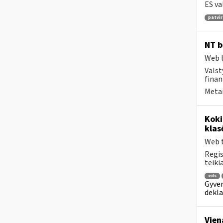
ES va
patvir
NT b
Web t
Valst
finan
Metai
Kok
klas
Web t
Regis
teiki
eds
Gyven
dekla
Vien