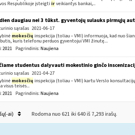
vos Respublikoje įsteigti
ir
veikiantys bankai,...
dien daugiau nei 3 tūkst. gyventojų sulauks pirmųjų a
urinio sąrašas
2021-06-17
ybinė
mokesčių
inspekcija (toliau – VMI) informuoja, kad nuo ši
utis, kuris telefonu perduos gyventojui VMI žinutę....
:
2021
Pagrindinis:
Naujiena
čiame studentus dalyvauti mokestinio ginčo inscenizaci
urinio sąrašas
2021-04-27
ybinė
mokesčių
inspekcija (toliau – VMI) kartu Verslo konsultac
a visus teisės...
:
2021
Pagrindinis:
Naujiena
šų(-ai)
Rodoma nuo 621 iki 640 iš 7,293 irašų.