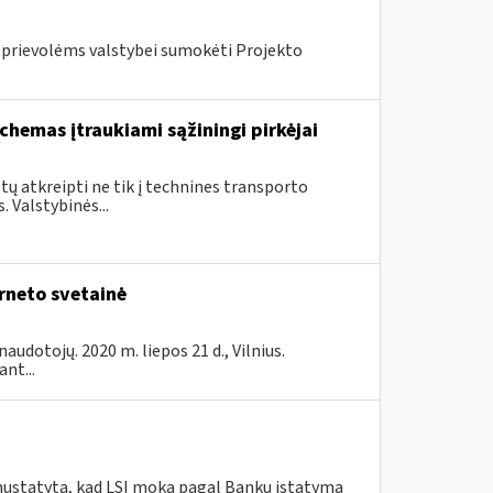
s prievolėms valstybei sumokėti Projekto
chemas įtraukiami sąžiningi pirkėjai
ų atkreipti ne tik į technines transporto
 Valstybinės...
rneto svetainė
audotojų. 2020 m. liepos 21 d., Vilnius.
nt...
 nustatyta, kad LSĮ moka pagal Bankų įstatymą