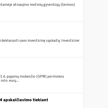
vetainėje atnaujino metinių gyventojų (šeimos)
 deklaruoti savo investicinę sąskaitą. Investicinė
s 31 d. pajamų mokesčio (GPM) permokos
ln. eurų....
 apskaičiavimo tiekiant