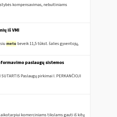
valstybės kompensavimas, nebuitiniams
nių iš VMI
usiu
metu
beveik 11,5 tūkst. šalies gyventojų,
nformavimo paslaugų sistemos
SUTARTIS Paslaugų pirkimai I. PERKANČIOJI
laikotarpiui komerciniams tikslams gauti iš kitų