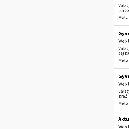
Valst
turto
Metai
Gyve
Web t
Valst
sąska
Metai
Gyve
Web t
Valst
grąži
Metai
Aktu
Web t