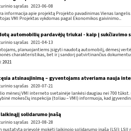
urinio sąrašas
2023-06-08
a informacija apie projektą Projekto pavadinimas Vienas langeli
tojas VMI Projektas vykdomas pagal Ekonomikos gaivinimo...
otų automobilių pardavėjų triukai - kaip į sukčiavimo s
urinio sąrašas
2021-04-13
tojams, planuojantiems įsigyti naudotą automobilį, dėmesį vertėt
onės charakteristikas, bet ir į sandorį patvirtinančius dokumentus.
:
2021
tęsia atsinaujinimą – gyventojams atveriama nauja inte
urinio sąrašas
2020-07-21
lio mėnesį VMI interneto svetainėje lankėsi daugiau nei 700 tūkst. n
ybinė mokesčių inspekcija (toliau – VMI) informuoja, kad įgyvendina
 laikinąjį solidarumo įnašą
urinio sąrašas
2023-08-28
 nustatyta prievolė mokėti laikinojo solidarumo įnašą (LSĮ): LSĮĮ