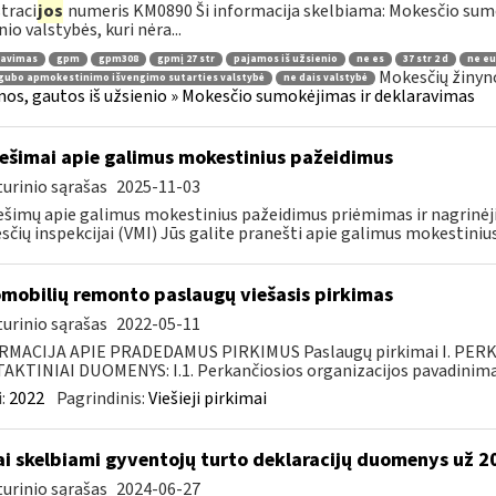
traci
jos
numeris KM0890 Ši informacija skelbiama: Mokesčio su
nio valstybės, kuri nėra...
ravimas
gpm
gpm308
gpmį 27 str
pajamos iš užsienio
ne es
37 str 2 d
ne eu
Mokesčių žinyn
gubo apmokestinimo išvengimo sutarties valstybė
ne dais valstybė
os, gautos iš užsienio » Mokesčio sumokėjimas ir deklaravimas
ešimai apie galimus mokestinius pažeidimus
urinio sąrašas
2025-11-03
šimų apie galimus mokestinius pažeidimus priėmimas ir nagrinėji
čių inspekcijai (VMI) Jūs galite pranešti apie galimus mokestinius
mobilių remonto paslaugų viešasis pirkimas
urinio sąrašas
2022-05-11
RMACIJA APIE PRADEDAMUS PIRKIMUS Paslaugų pirkimai I. PER
KTINIAI DUOMENYS: I.1. Perkančiosios organizacijos pavadinimas
:
2022
Pagrindinis:
Viešieji pirkimai
ai skelbiami gyventojų turto deklaracijų duomenys už 
urinio sąrašas
2024-06-27