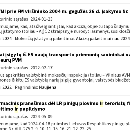
VMI prie FM viršininko 2004 m. gegužės 26 d. įsakymo Nr
urinio sąrašas
2024-01-23
muojame, kad, atsižvelgiant į tai, kad akcizų objektu tapo šildymu
ų įstatymo (toliau - AĮ) 52 straipsnyje nurodyti asmenys, susiklosčiu
:
2024
Mokesčių įstatymų pakeitimai:
Akcizų pakeitimai nuo 2024
ai įsigytų iš ES naujų transporto priemonių savininkai 
 eurų PVM
urinio sąrašas
2022-02-17
aus apskrities valstybinė mokesčių inspekcija (toliau – Vilniaus A
ones iš kitų ES valstybių narių įsigiję gyventojai, valstybės biudžetą
:
2022
Pagrindinis:
Naujiena
rmacinis pranešimas dėl LR pinigų plovimo
ir
teroristų 
eitimo
ir
papildymo
urinio sąrašas
2024-05-09
muojame, kad 2024-04-18 priimtas Lietuvos Respublikos pinigų pl
mo Nr. VIII-275 2, 9, 10, 11, 15, 16, 21, 22, 23, 25,...