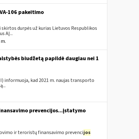
. VA-106 pakeitimo
i skirtos durpės už kurias Lietuvos Respublikos
s AĮ...
 m.
valstybės biudžetą papildė daugiau nei 1
VMI) informuoja, kad 2021 m. naujas transporto
...
finansavimo prevencijos...įstatymo
ovimo ir teroristų finansavimo prevenci
jos