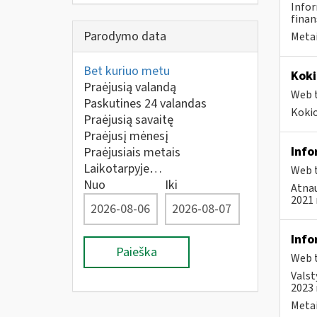
Infor
finan
Parodymo data
Metai
Bet kuriuo metu
Koki
Praėjusią valandą
Web t
Paskutines 24 valandas
Kokio
Praėjusią savaitę
Praėjusį mėnesį
Info
Praėjusiais metais
Laikotarpyje…
Web t
Nuo
Iki
Atnau
2021 
Info
Paieška
Web t
Valst
2023 
Metai