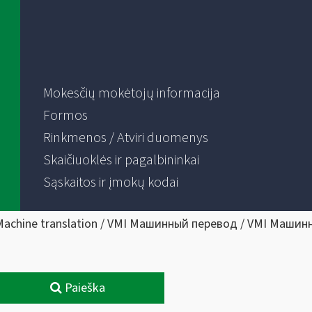
Mokesčių mokėtojų informacija
Formos
Rinkmenos / Atviri duomenys
Skaičiuoklės ir pagalbininkai
Sąskaitos ir įmokų kodai
Machine translation / VMI Машинный перевод / VMI Машин
Paieška