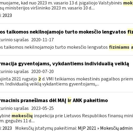
muojame, kad nuo 2023 m. vasario 13 d. įsigaliojo Valstybinės
mok
sų ministerijos viršininko 2023 m. vasario 10 d....
:
2023
os taikomos nekilnojamojo turto mokesčio lengvatos
fi
urinio sąrašas
2020-11-17
s taikomos nekilnojamojo turto mokesčio lengvatos
fiziniams
rmacija gyventojams, vykdantiems individualią veiklą
urinio sąrašas
2020-07-20
jinta 2021 rugsėjo
2
d. VMI teikiamos mokestinės pagalbos priemo
m. Individualią veiklą vykdantiems gyventojams,...
rmacinis pranešimas dėl MAĮ
ir
ANK pakeitimo
urinio sąrašas
2023-05-25
ybinė
mokesčių
inspekcija prie Lietuvos Respublikos finansų mini
m. gegužės 11 d....
:
2023
Mokesčių įstatymų pakeitimai:
MĮP 2021 » Mokesčių admin