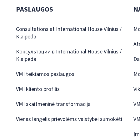
PASLAUGOS
N
Consultations at International House Vilnius /
Mo
Klaipėda
At
Консультации в International House Vilnius /
Klaipėda
Da
VMI teikiamos paslaugos
Mo
VMI kliento profilis
Vi
VMI skaitmeninė transformacija
VM
Vienas langelis prievolėms valstybei sumokėti
VM
Įm