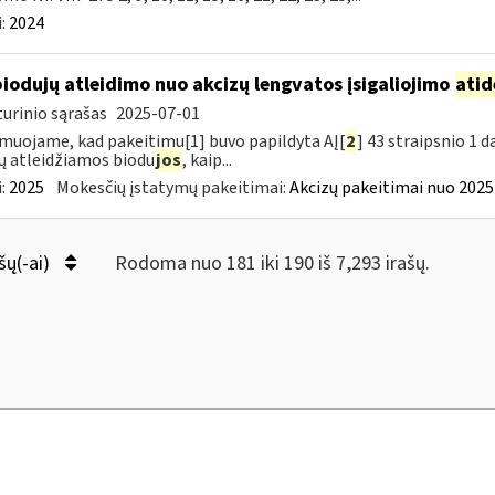
:
2024
biodujų atleidimo nuo akcizų lengvatos įsigaliojimo
atid
urinio sąrašas
2025-07-01
muojame, kad pakeitimu[1] buvo papildyta AĮ[
2
] 43 straipsnio 1 
ų atleidžiamos biodu
jos
, kaip...
:
2025
Mokesčių įstatymų pakeitimai:
Akcizų pakeitimai nuo 2025
šų(-ai)
Rodoma nuo 181 iki 190 iš 7,293 irašų.