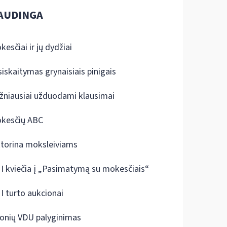
AUDINGA
kesčiai ir jų dydžiai
siskaitymas grynaisiais pinigais
žniausiai užduodami klausimai
kesčių ABC
ktorina moksleiviams
I kviečia į „Pasimatymą su mokesčiais“
I turto aukcionai
onių VDU palyginimas