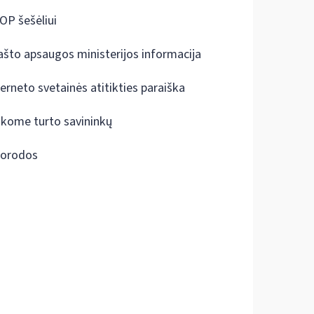
OP šešėliui
ašto apsaugos ministerijos informacija
terneto svetainės atitikties paraiška
škome turto savininkų
orodos