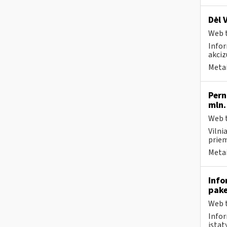
Dėl 
Web t
Infor
akciz
Metai
Pern
mln.
Web t
Vilni
priem
Metai
Info
pak
Web t
Infor
įstaty