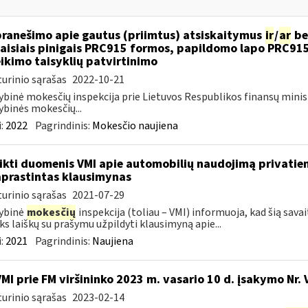
pranešimo apie gautus (priimtus) atsiskaitymus
ir
/
ar
be
aisiais pinigais PRC915 formos, papildomo lapo PRC91
ikimo taisyklių patvirtinimo
urinio sąrašas
2022-10-21
ybinė mokesčių inspekcija prie Lietuvos Respublikos finansų minis
ybinės mokesčių...
:
2022
Pagrindinis:
Mokesčio naujiena
ikti duomenis VMI apie automobilių naudojimą privatie
prastintas klausimynas
urinio sąrašas
2021-07-29
ybinė
mokesčių
inspekcija (toliau – VMI) informuoja, kad šią sava
ks laiškų su prašymu užpildyti klausimyną apie...
:
2021
Pagrindinis:
Naujiena
VMI prie FM viršininko 2023 m. vasario 10 d. įsakymo Nr. 
urinio sąrašas
2023-02-14