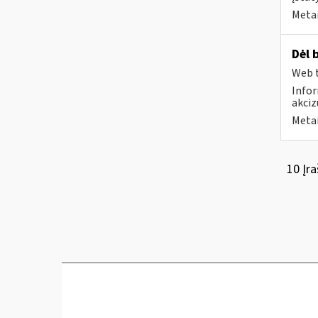
Metai
Dėl 
Web t
Infor
akciz
Metai
10 Įra