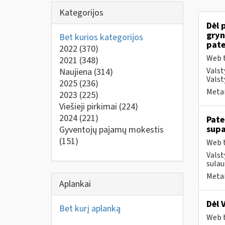
Kategorijos
Dėl 
gryn
Bet kurios kategorijos
pate
2022
(370)
Web t
2021
(348)
Valst
Naujiena
(314)
Valst
2025
(236)
Metai
2023
(225)
Viešieji pirkimai
(224)
2024
(221)
Pate
supa
Gyventojų pajamų mokestis
(151)
Web t
Valst
sulau
Metai
Aplankai
Dėl 
Bet kurį aplanką
Web t