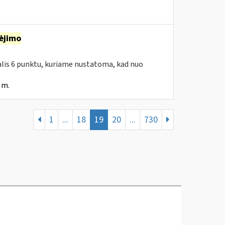
ėjimo
dalis 6 punktu, kuriame nustatoma, kad nuo
 m.
1
...
18
19
20
...
730