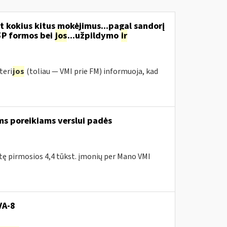
t kokius kitus mokėjimus...pagal sandorį
5P formos bei
jos
...užpildymo
ir
teri
jos
(toliau ― VMI prie FM) informuoja, kad
ms poreikiams verslui padės
itę pirmosios 4,4 tūkst. įmonių per Mano VMI
VA-8