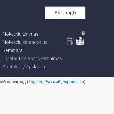
Prisijungti
Mokesčių žinynas
Mokesčių kalendorius
Seminarai
Tarptautinis apmokestinimas
Kontaktai / Apklausa
ний переклад (
English
,
Русский
,
Українська
)