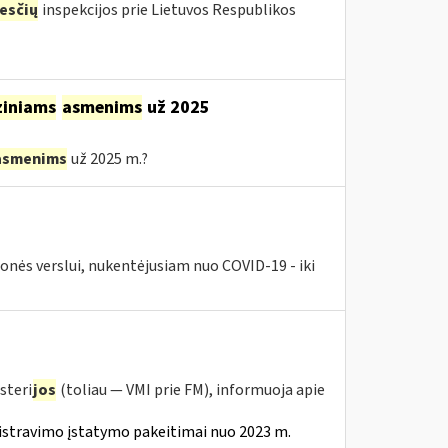
esčių
inspekcijos prie Lietuvos Respublikos
ziniams
asmenims
už 2025
asmenims
už 2025 m.?
nės verslui, nukentėjusiam nuo COVID-19 - iki
steri
jos
(toliau — VMI prie FM), informuoja apie
istravimo įstatymo pakeitimai nuo 2023 m.