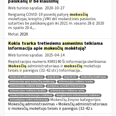
palūkanų
ir
be klausimų
Web turinio sąrašas
2020-10-27
Neigiamą COVID-19 poveikį patyrę
mokesčių
mokėtojai, kreiptis į VMI dėl mokestinės paskolos
sutarties be palūkanų gali iki 2021 m. vasario 28 d. 2020
m. spalio 20 d.,...
Metai:
2020
Kokia
tvarka
tretiesiems
asmenims
teikiama
informacija apie
mokesčių
mokėtoją?
Web turinio sąrašas
2025-04-14
Registracijos numeris KM0140 Ši informacija skelbiama:
Mokesčių
administratoriaus ir
mokesčių
mokėtojo
teisės ir pareigos (32-42 str.) Informacija...
mokesčių administravimas
maį 38 str.
maį 39 str.
mokesčių mokėtojas
informacija apie mokesčių mokėtoją
informacijos teikimo tvarka
informacijos teikimo būdai
prašymas suteikti informaciją
informacijos teikimas žodžiu
informacijos teikimas raštu
vienkartinis informacijos teikimas
daugkartinis informacijos teikimas
Mokesčių žinyno kategorijos:
atsisakymas teikti informaciją
Mokesčių administravimas » Mokesčių administratoriaus
ir mokesčių mokėtojo teisės ir pareigos (32-42 s