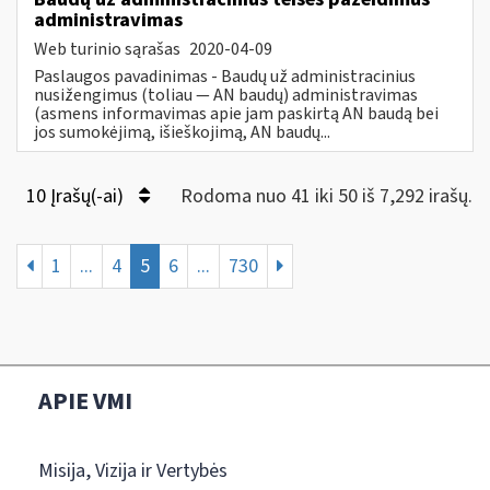
administravimas
Web turinio sąrašas
2020-04-09
Paslaugos pavadinimas - Baudų už administracinius
nusižengimus (toliau — AN baudų) administravimas
(asmens informavimas apie jam paskirtą AN baudą bei
jos sumokėjimą, išieškojimą, AN baudų...
10 Įrašų(-ai)
Rodoma nuo 41 iki 50 iš 7,292 irašų.
1
...
4
5
6
...
730
APIE VMI
Misija, Vizija ir Vertybės