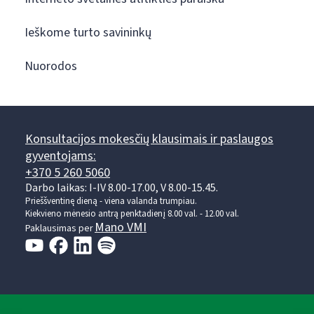
Ieškome turto savininkų
Nuorodos
Konsultacijos mokesčių klausimais ir paslaugos
gyventojams:
+370 5 260 5060
Darbo laikas: I-IV 8.00-17.00, V 8.00-15.45.
Prieššventinę dieną - viena valanda trumpiau.
Kiekvieno mėnesio antrą penktadienį 8.00 val. - 12.00 val.
Mano VMI
Paklausimas per