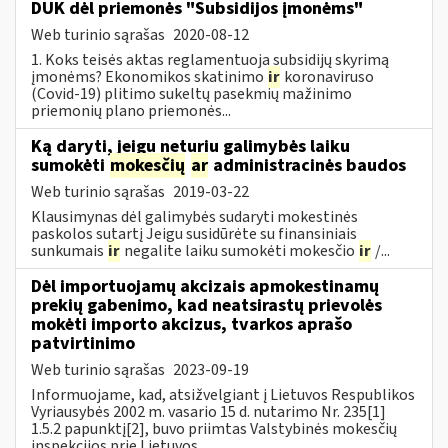
DUK dėl priemonės "Subsidijos įmonėms"
Web turinio sąrašas
2020-08-12
1. Koks teisės aktas reglamentuoja subsidijų skyrimą
įmonėms? Ekonomikos skatinimo
ir
koronaviruso
(Covid-19) plitimo sukeltų pasekmių mažinimo
priemonių plano priemonės...
Ką daryti, jeigu neturiu galimybės laiku
sumokėti
mokesčių
ar
administracinės baudos
Web turinio sąrašas
2019-03-22
Klausimynas dėl galimybės sudaryti mokestinės
paskolos sutartį Jeigu susidūrėte su finansiniais
sunkumais
ir
negalite laiku sumokėti mokesčio
ir
/...
Dėl importuojamų akcizais apmokestinamų
prekių gabenimo, kad neatsirastų prievolės
mokėti importo akcizus, tvarkos aprašo
patvirtinimo
Web turinio sąrašas
2023-09-19
Informuojame, kad, atsižvelgiant į Lietuvos Respublikos
Vyriausybės 2002 m. vasario 15 d. nutarimo Nr. 235[1]
1.5.2 papunktį[2], buvo priimtas Valstybinės mokesčių
inspekcijos prie Lietuvos...