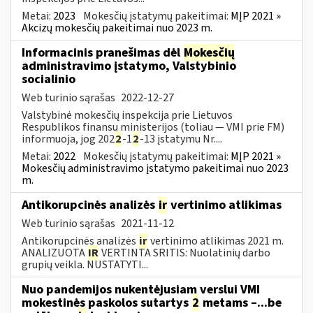
Metai:
2023
Mokesčių įstatymų pakeitimai:
MĮP 2021 »
Akcizų mokesčių pakeitimai nuo 2023 m.
Informacinis pranešimas dėl
Mokesčių
administravimo įstatymo, Valstybinio
socialinio
Web turinio sąrašas
2022-12-27
Valstybinė mokesčių inspekcija prie Lietuvos
Respublikos finansų ministerijos (toliau — VMI prie FM)
informuoja, jog 202
2
-1
2
-13 įstatymu Nr....
Metai:
2022
Mokesčių įstatymų pakeitimai:
MĮP 2021 »
Mokesčių administravimo įstatymo pakeitimai nuo 2023
m.
Antikorupcinės analizės
ir
vertinimo atlikimas
Web turinio sąrašas
2021-11-12
Antikorupcinės analizės
ir
vertinimo atlikimas 2021 m.
ANALIZUOTA
IR
VERTINTA SRITIS: Nuolatinių darbo
grupių veikla. NUSTATYTI...
Nuo pandemijos nukentėjusiam verslui VMI
mokestinės paskolos sutartys
2
metams –...be