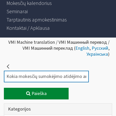
Mokesčių kalendorius
Seminarai
Tarptautinis apmokestinimas
Kontaktai / Apklausa
VMI Machine translation / VMI Машинный перевод /
VMI Машинний переклад (
English
,
Русский
,
Українська
)
Paieška
Kategorijos