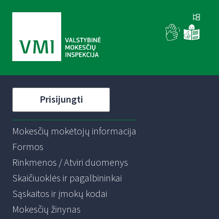
Prisijungti
Mokesčių mokėtojų informacija
Formos
Rinkmenos / Atviri duomenys
Skaičiuoklės ir pagalbininkai
Sąskaitos ir įmokų kodai
Mokesčių žinynas