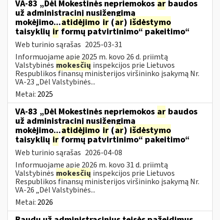
VA-83 „Dėl Mokestinės nepriemokos
ar
baudos
už administracinį nusižengimą
mokėjimo...
atidėjimo
ir
(
ar
)
išdėstymo
taisyklių
ir
formų patvirtinimo“ pakeitimo“
Web turinio sąrašas
2025-03-31
Informuojame apie 2025 m. kovo 26 d. priimtą
Valstybinės
mokesčių
inspekcijos prie Lietuvos
Respublikos finansų ministerijos viršininko įsakymą Nr.
VA-23 „Dėl Valstybinės...
Metai:
2025
VA-83 „Dėl Mokestinės nepriemokos
ar
baudos
už administracinį nusižengimą
mokėjimo...
atidėjimo
ir
(
ar
)
išdėstymo
taisyklių
ir
formų patvirtinimo“ pakeitimo“
Web turinio sąrašas
2026-04-08
Informuojame apie 2026 m. kovo 31 d. priimtą
Valstybinės
mokesčių
inspekcijos prie Lietuvos
Respublikos finansų ministerijos viršininko įsakymą Nr.
VA-26 „Dėl Valstybinės...
Metai:
2026
Baudų už administracinius teisės pažeidimus