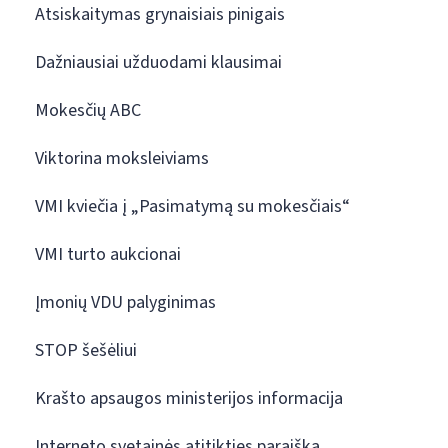
Atsiskaitymas grynaisiais pinigais
Dažniausiai užduodami klausimai
Mokesčių ABC
Viktorina moksleiviams
VMI kviečia į „Pasimatymą su mokesčiais“
VMI turto aukcionai
Įmonių VDU palyginimas
STOP šešėliui
Krašto apsaugos ministerijos informacija
Interneto svetainės atitikties paraiška