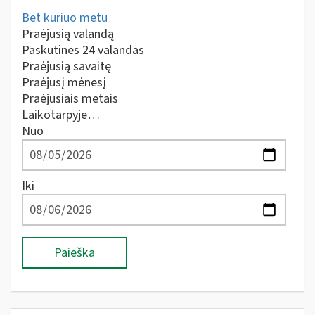
Bet kuriuo metu
Praėjusią valandą
Paskutines 24 valandas
Praėjusią savaitę
Praėjusį mėnesį
Praėjusiais metais
Laikotarpyje…
Nuo
Iki
Paieška