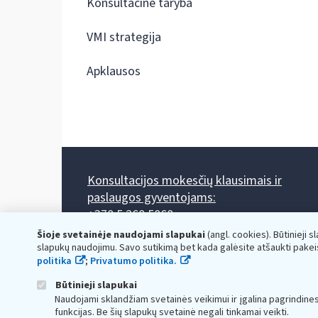
Konsultacinė taryba
VMI strategija
Apklausos
Konsultacijos mokesčių klausimais ir
paslaugos gyventojams:
+370 5 260 5060
Darbo laikas: I-IV 8.00-17.00, V 8.00-15.45.
Šioje svetainėje naudojami slapukai
(angl. cookies). Būtinieji s
Prieššventinę dieną - viena valanda trumpiau.
slapukų naudojimu. Savo sutikimą bet kada galėsite atšaukti pakei
Kiekvieno mėnesio antrą penktadienį 8.00 val. - 12.00 val.
politika
;
Privatumo politika.
Mano VMI
Paklausimas per
Būtinieji slapukai
Naudojami sklandžiam svetainės veikimui ir įgalina pagrindine
funkcijas. Be šių slapukų svetainė negali tinkamai veikti.