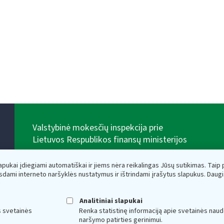
Valstybinė mokesčių inspekcija prie
Lietuvos Respublikos finansų ministerijos
Biudžetinė įstaiga. Juridinio asmens kodas — 188659752,
adresas: Vasario 16-osios g. 14, 01107 Vilnius, Lietuva,
lapukai įdiegiami automatiškai ir jiems nėra reikalingas Jūsų sutikimas. Taip pa
el.paštas:
vmi@vmi.lt
, E. pristatymo dėžutės adresas
sdami interneto naršyklės nustatymus ir ištrindami įrašytus slapukus. Daug
188659752
Duomenys apie Valstybinę mokesčių inspekciją prie
Lietuvos Respublikos finansų ministerijos kaupiami ir
Analitiniai slapukai
saugomi Juridinių asmenų registre
s svetainės
Renka statistinę informaciją apie svetainės naud
naršymo patirties gerinimui.