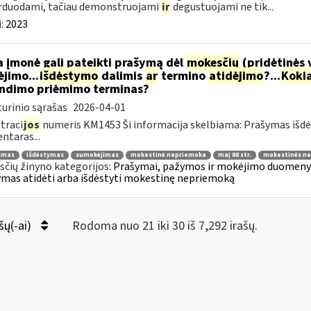
rduodami, tačiau demonstruojami
ir
degustuojami ne tik...
:
2023
 įmonė gali pateikti prašymą dėl
mokesčių
(pridėtinės 
jimo...
išdėstymo
dalimis
ar
termino
atidėjimo
?...
Koki
ndimo priėmimo terminas?
urinio sąrašas
2026-04-01
traci
jos
numeris KM1453 Ši informacija skelbiama: Prašymas išdė
taras...
jimas
išdėstymas
sumokėjimas
mokestinė nepriemoka
maį 88 str.
mokestinės ne
čių žinyno kategorijos:
Prašymai, pažymos ir mokėjimo duomenys
mas atidėti arba išdėstyti mokestinę nepriemoką
šų(-ai)
Rodoma nuo 21 iki 30 iš 7,292 irašų.