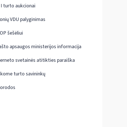
I turto aukcionai
onių VDU palyginimas
OP šešėliui
ašto apsaugos ministerijos informacija
terneto svetainės atitikties paraiška
škome turto savininkų
orodos