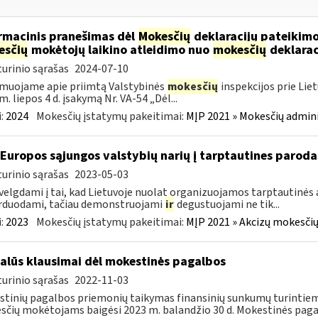
rmacinis pranešimas dėl
Mokesčių
deklaracijų pateikimo
esčių
mokėtojų laikino atleidimo nuo
mokesčių
deklarac
urinio sąrašas
2024-07-10
muojame apie priimtą Valstybinės
mokesčių
inspekcijos prie Lie
m. liepos 4 d. įsakymą Nr. VA-54 „Dėl...
:
2024
Mokesčių įstatymų pakeitimai:
MĮP 2021 » Mokesčių admin
 Europos sąjungos valstybių narių į tarptautines paroda
urinio sąrašas
2023-05-03
velgdami į tai, kad Lietuvoje nuolat organizuojamos tarptautinės 
rduodami, tačiau demonstruojami
ir
degustuojami ne tik...
:
2023
Mokesčių įstatymų pakeitimai:
MĮP 2021 » Akcizų mokesčių
alūs klausimai dėl mokestinės pagalbos
urinio sąrašas
2022-11-03
tinių pagalbos priemonių taikymas finansinių sunkumų turintiem
čių mokėtojams baigėsi 2023 m. balandžio 30 d. Mokestinės paga