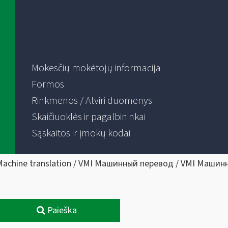
Mokesčių mokėtojų informacija
Formos
Rinkmenos / Atviri duomenys
Skaičiuoklės ir pagalbininkai
Sąskaitos ir įmokų kodai
Machine translation / VMI Машинный перевод / VMI Машин
Paieška