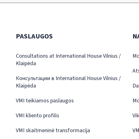
PASLAUGOS
N
Consultations at International House Vilnius /
Mo
Klaipėda
At
Консультации в International House Vilnius /
Klaipėda
Da
VMI teikiamos paslaugos
Mo
VMI kliento profilis
Vi
VMI skaitmeninė transformacija
VM