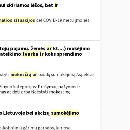
ui skiriamos lėšos, bet
ir
malios
situacijos
dėl COVID-19 metu įmonės
tojų pajamų, žemės
ar
kt....) mokėjimo
ateikimo
tvarka
ir
koks sprendimo
styti
mokesčių
ar
baudų sumokėjimą Aspektas
žinyno kategorijos:
Prašymai, pažymos ir
s atidėti arba išdėstyti mokestinę
s Lietuvoje bei akcizų
sumokėjimo
alkoholinių gėrimų parodos, kuriose