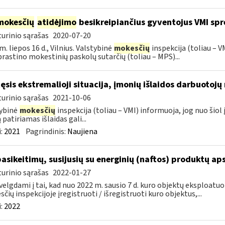
mokesčių
atidėjimo
besikreipiančius gyventojus VMI spr
urinio sąrašas
2020-07-20
m. liepos 16 d., Vilnius. Valstybinė
mokesčių
inspekcija (toliau – 
rastino mokestinių paskolų sutarčių (toliau – MPS)...
tęsis ekstremalioji situacija, įmonių išlaidos darbuotoj
urinio sąrašas
2021-10-06
ybinė
mokesčių
inspekcija (toliau – VMI) informuoja, jog nuo ši
 patiriamas išlaidas gali...
:
2021
Pagrindinis:
Naujiena
pasikeitimų, susijusių su energinių (naftos) produktų ap
urinio sąrašas
2022-01-27
velgdami į tai, kad nuo 2022 m. sausio 7 d. kuro objektų eksploatu
čių inspekcijoje įregistruoti / išregistruoti kuro objektus,...
:
2022