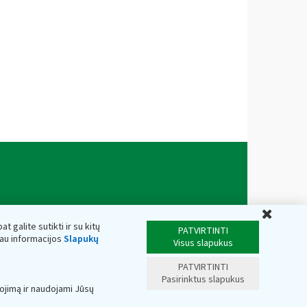
Uždar
t galite sutikti ir su kitų
PATVIRTINTI
iau informacijos
Slapukų
Visus slapukus
PATVIRTINTI
Pasirinktus slapukus
ojimą ir naudojami Jūsų