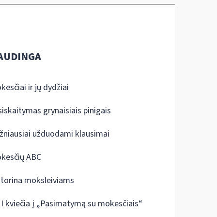
AUDINGA
kesčiai ir jų dydžiai
siskaitymas grynaisiais pinigais
žniausiai užduodami klausimai
kesčių ABC
ktorina moksleiviams
I kviečia į „Pasimatymą su mokesčiais“