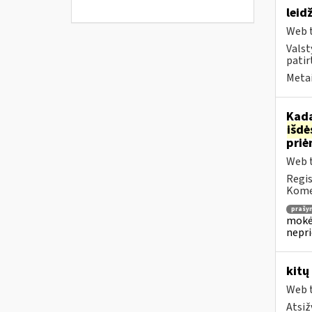
leid
Web t
Valst
patirt
Metai
Kada
išd
priė
Web t
Regis
Komen
prašy
mokėj
nepr
kitų
Web t
Atsiž