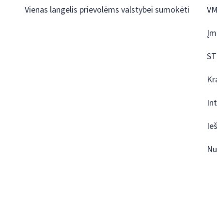
Vienas langelis prievolėms valstybei sumokėti
VM
Įm
ST
Kr
In
Ie
Nu