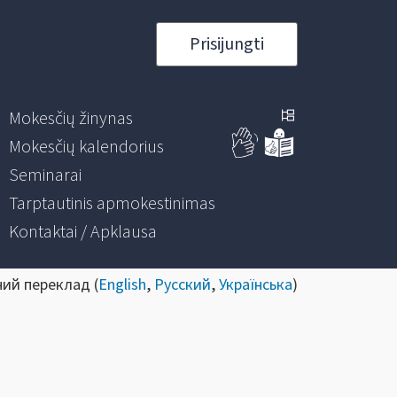
Prisijungti
Mokesčių žinynas
Mokesčių kalendorius
Seminarai
Tarptautinis apmokestinimas
Kontaktai / Apklausa
ний переклад (
English
,
Русский
,
Українська
)