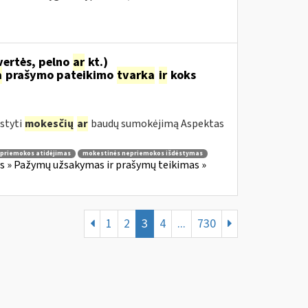
vertės, pelno
ar
kt.)
a
prašymo pateikimo
tvarka
ir
koks
styti
mokesčių
ar
baudų sumokėjimą Aspektas
priemokos atidėjimas
mokestinės nepriemokos išdėstymas
 » Pažymų užsakymas ir prašymų teikimas »
1
2
3
4
...
730