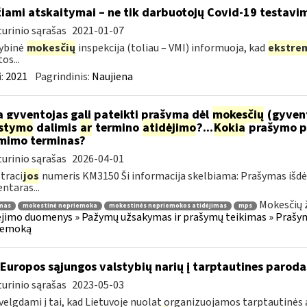
žiami atskaitymai – ne tik darbuotojų Covid-19 testavim
urinio sąrašas
2021-01-07
ybinė
mokesčių
inspekcija (toliau – VMI) informuoja, kad
ekstre
os...
:
2021
Pagrindinis:
Naujiena
 gyventojas gali pateikti prašymą dėl
mokesčių
(gyven
ėstymo
dalimis
ar
termino
atidėjimo
?...
Kokia
prašymo p
mimo terminas?
urinio sąrašas
2026-04-01
traci
jos
numeris KM3150 Ši informacija skelbiama: Prašymas išdė
taras...
Mokesčių 
mas
mokestinė nepriemoka
mokestinės nepriemokos atidėjimas
mps
imo duomenys » Pažymų užsakymas ir prašymų teikimas » Prašyma
iemoką
 Europos sąjungos valstybių narių į tarptautines paroda
urinio sąrašas
2023-05-03
velgdami į tai, kad Lietuvoje nuolat organizuojamos tarptautinės 