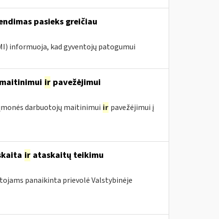
endimas pasieks greičiau
VMI) informuoja, kad gyventojų patogumui
ų maitinimui
ir
pavežėjimui
ol įmonės darbuotojų maitinimui
ir
pavežėjimui į
skaita
ir
ataskaitų teikimu
otojams panaikinta prievolė Valstybinėje