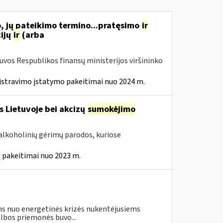
, jų pateikimo termino...pratęsimo
ir
ijų
ir
(arba
tuvos Respublikos finansų ministerijos viršininko
istravimo įstatymo pakeitimai nuo 2024 m.
s Lietuvoje bei akcizų
sumokėjimo
alkoholinių gėrimų parodos, kuriose
 pakeitimai nuo 2023 m.
s nuo energetinės krizės nukentėjusiems
lbos priemonės buvo...