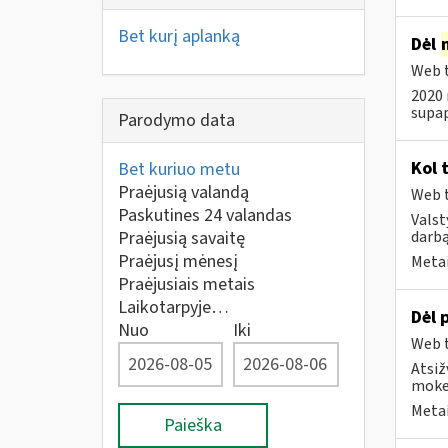
Bet kurį aplanką
Dėl
Web t
2020 
supap
Parodymo data
Kol 
Bet kuriuo metu
Praėjusią valandą
Web t
Paskutines 24 valandas
Valst
Praėjusią savaitę
darbą
Praėjusį mėnesį
Metai
Praėjusiais metais
Laikotarpyje…
Dėl 
Nuo
Iki
Web t
Atsiž
mokes
Metai
Paieška