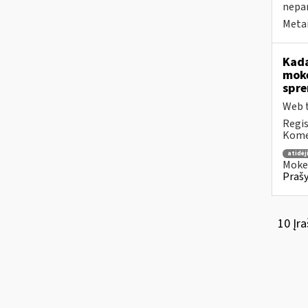
nepa
Metai
Kada
mokė
spre
Web t
Regis
Komen
atidė
Mokes
Prašy
10 Įra