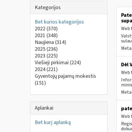
Kategorijos
Pate
supa
Bet kurios kategorijos
2022
(370)
Web t
2021
(348)
Valst
sulau
Naujiena
(314)
Metai
2025
(236)
2023
(225)
Viešieji pirkimai
(224)
Dėl 
2024
(221)
Web t
Gyventojų pajamų mokestis
Infor
(151)
minis
Metai
Aplankai
pate
Web t
Bet kurį aplanką
Regis
dokum