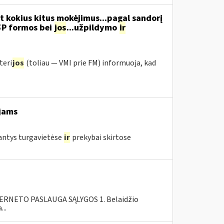
t kokius kitus mokėjimus...pagal sandorį
5P formos bei
jos
...užpildymo
ir
teri
jos
(toliau ― VMI prie FM) informuoja, kad
jams
jantys turgavietėse
ir
prekybai skirtose
RNETO PASLAUGA SĄLYGOS 1. Belaidžio
..