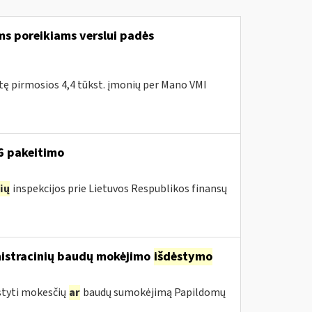
ms poreikiams verslui padės
itę pirmosios 4,4 tūkst. įmonių per Mano VMI
16 pakeitimo
ių
inspekcijos prie Lietuvos Respublikos finansų
nistracinių baudų mokėjimo
išdėstymo
styti mokesčių
ar
baudų sumokėjimą Papildomų