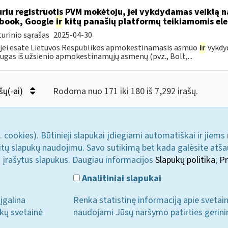
riu registruotis PVM mokėtoju, jei vykdydamas veiklą na
book, Google
ir
kitų panašių platformų teikiamomis el
urinio sąrašas
2025-04-30
 jei esate Lietuvos Respublikos apmokestinamasis asmuo
ir
vykdyd
ugas iš užsienio apmokestinamųjų asmenų (pvz., Bolt,...
šų(-ai)
Rodoma nuo 171 iki 180 iš 7,292 irašų.
. cookies). Būtinieji slapukai įdiegiami automatiškai ir jiems
u kitų slapukų naudojimu. Savo sutikimą bet kada galėsite atš
i įrašytus slapukus. Daugiau informacijos
Slapukų politika
;
Pr
Analitiniai slapukai
įgalina
Renka statistinę informaciją apie svetai
ukų svetainė
naudojami Jūsų naršymo patirties gerini