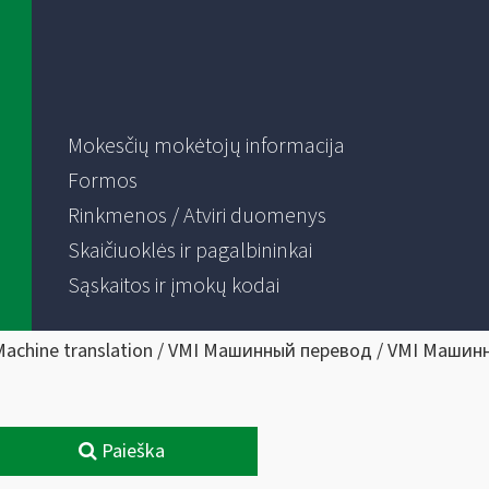
Mokesčių mokėtojų informacija
Formos
Rinkmenos / Atviri duomenys
Skaičiuoklės ir pagalbininkai
Sąskaitos ir įmokų kodai
Machine translation / VMI Машинный перевод / VMI Машин
Paieška