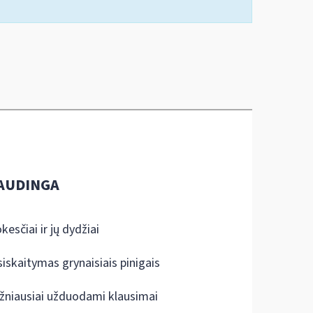
AUDINGA
kesčiai ir jų dydžiai
siskaitymas grynaisiais pinigais
žniausiai užduodami klausimai