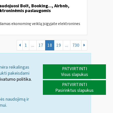
udojuosi Bolt, Booking..., Airbnb,
ektroninėmis paslaugomis
amas ekonominę veiklą įsigyjate elektronines
1
...
17
18
19
...
730
 nėra reikalingas
PATVIRTINTI
aukti pakeisdami
Visus slapukus
ivatumo politika.
PATVIRTINTI
Pasirinktus slapukus
nės naudojimą ir
mui.