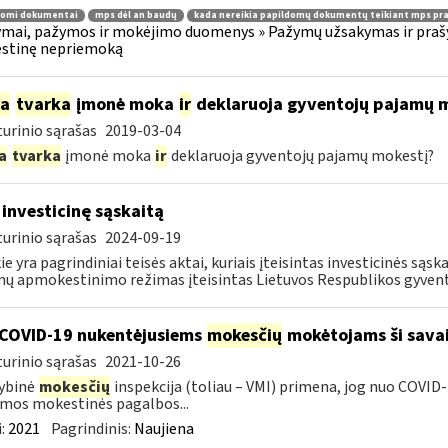
domi dokumentai
mps dėl an baudų
kada nereikia papildomų dokumentų teikiant mps pr
mai, pažymos ir mokėjimo duomenys » Pažymų užsakymas ir prašym
stinę nepriemoką
ia
tvarka
įmonė moka
ir
deklaruoja gyventojų pajamų 
urinio sąrašas
2019-03-04
a
tvarka
įmonė moka
ir
deklaruoja gyventojų pajamų mokestį?
 investicinę sąskaitą
urinio sąrašas
2024-09-19
ie yra pagrindiniai teisės aktai, kuriais įteisintas investicinės są
ų apmokestinimo režimas įteisintas Lietuvos Respublikos gyvento
COVID-19 nukentėjusiems
mokesčių
mokėtojams ši savai
urinio sąrašas
2021-10-26
ybinė
mokesčių
inspekcija (toliau – VMI) primena, jog nuo COVI
mos mokestinės pagalbos...
:
2021
Pagrindinis:
Naujiena