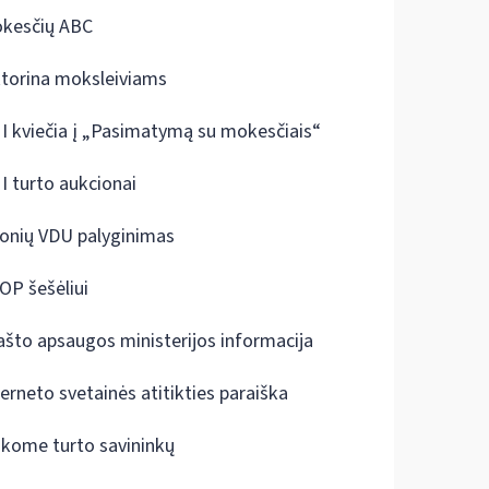
kesčių ABC
ktorina moksleiviams
I kviečia į „Pasimatymą su mokesčiais“
I turto aukcionai
onių VDU palyginimas
OP šešėliui
ašto apsaugos ministerijos informacija
terneto svetainės atitikties paraiška
škome turto savininkų