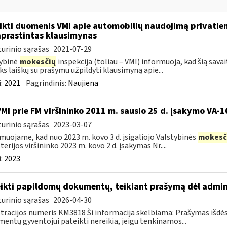
ikti duomenis VMI apie automobilių naudojimą privatie
prastintas klausimynas
urinio sąrašas
2021-07-29
ybinė
mokesčių
inspekcija (toliau – VMI) informuoja, kad šią sava
ks laiškų su prašymu užpildyti klausimyną apie...
:
2021
Pagrindinis:
Naujiena
VMI prie FM viršininko 2011 m. sausio 25 d. įsakymo VA-
urinio sąrašas
2023-03-07
muojame, kad nuo 2023 m. kovo 3 d. įsigaliojo Valstybinės
mokesč
terijos viršininko 2023 m. kovo 2 d. įsakymas Nr....
:
2023
ikti papildomų dokumentų, teikiant prašymą dėl admi
urinio sąrašas
2026-04-30
tracijos numeris KM3818 Ši informacija skelbiama: Prašymas išdė
entų gyventojui pateikti nereikia, jeigu tenkinamos...