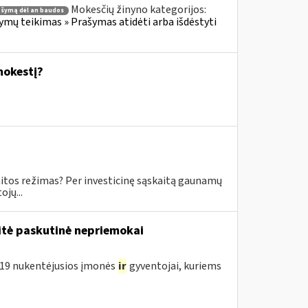
Mokesčių žinyno kategorijos:
ašymą dėl an baudos
ų teikimas » Prašymas atidėti arba išdėstyti
mokestį?
skaitos režimas? Per investicinę sąskaitą gaunamų
jų...
tė paskutinė nepriemokai
D-19 nukentėjusios įmonės
ir
gyventojai, kuriems