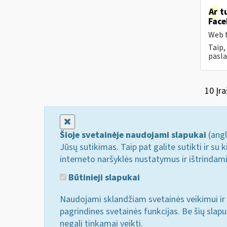
Ar
tu
Face
Web t
Taip,
pasla
10 Įra
Uždaryti
Šioje svetainėje naudojami slapukai
(angl
Jūsų sutikimas. Taip pat galite sutikti ir s
interneto naršyklės nustatymus ir ištrindam
Būtinieji slapukai
Naudojami sklandžiam svetainės veikimui ir 
pagrindines svetainės funkcijas. Be šių slap
negali tinkamai veikti.