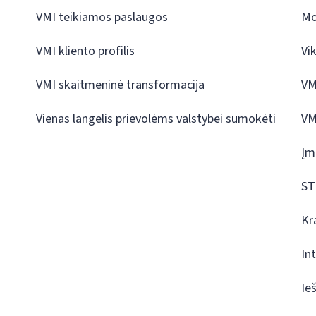
VMI teikiamos paslaugos
Mo
VMI kliento profilis
Vi
VMI skaitmeninė transformacija
VM
Vienas langelis prievolėms valstybei sumokėti
VM
Įm
ST
Kr
In
Ie