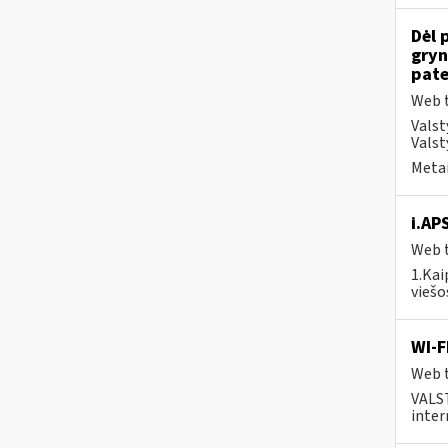
Dėl 
gryn
pate
Web t
Valst
Valst
Metai
i.AP
Web t
1.Kai
viešo
WI-F
Web t
VALS
inter