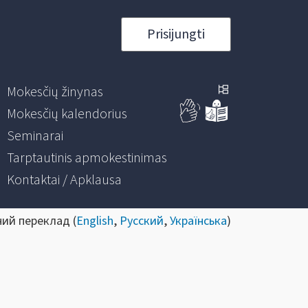
Prisijungti
Mokesčių žinynas
Mokesčių kalendorius
Seminarai
Tarptautinis apmokestinimas
Kontaktai / Apklausa
ний переклад (
English
,
Русский
,
Українська
)