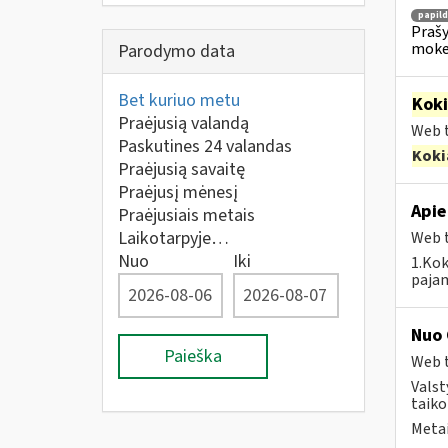
papil
Prašy
moke
Parodymo data
Bet kuriuo metu
Kok
Praėjusią valandą
Web t
Paskutines 24 valandas
Koki
Praėjusią savaitę
Praėjusį mėnesį
Apie
Praėjusiais metais
Laikotarpyje…
Web t
Nuo
Iki
1.Kok
pajam
Nuo 
Paieška
Web t
Valst
taiko
Metai