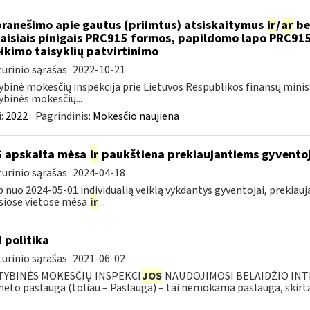
pranešimo apie gautus (priimtus) atsiskaitymus
ir
/
ar
be
aisiais pinigais PRC915 formos, papildomo lapo PRC91
ikimo taisyklių patvirtinimo
urinio sąrašas
2022-10-21
ybinė mokesčių inspekcija prie Lietuvos Respublikos finansų minis
ybinės mokesčių...
:
2022
Pagrindinis:
Mokesčio naujiena
S apskaita mėsa
ir
paukštiena prekiaujantiems gyvento
urinio sąrašas
2024-04-18
p nuo 2024-05-01 individualią veiklą vykdantys gyventojai, prekiau
siose vietose mėsa
ir
...
I politika
urinio sąrašas
2021-06-02
TYBINĖS MOKESČIŲ INSPEKCI
JOS
NAUDOJIMOSI BELAIDŽIO INTE
neto paslauga (toliau – Paslauga) – tai nemokama paslauga, skirta.