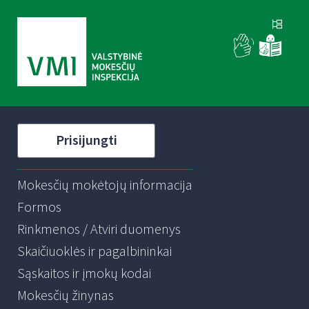
Prisijungti
Mokesčių mokėtojų informacija
Formos
Rinkmenos / Atviri duomenys
Skaičiuoklės ir pagalbininkai
Sąskaitos ir įmokų kodai
Mokesčių žinynas