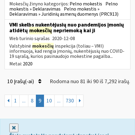
Mokesčių žinyno kategorijos:
Pelno mokestis
Pelno
mokestis » Deklaravimas
Pelno mokestis »
Deklaravimas » Juridinių asmenų duomenys (PRC913)
VMI skelbs nukentėjusių nuo pandemijos įmonių
atidėtų
mokesčių
nepriemoką kai ji
Web turinio sąrašas
2020-12-08
Valstybinė
mokesčių
inspekcija (toliau – VMI)
informuoja, kad rengia įmonių, nukentėjusių nuo COVID-
19 sąrašą, kurios pasinaudojo mokestine pagalba...
Metai:
2020
10 Įrašų(-ai)
Rodoma nuo 81 iki 90 iš 7,292 irašų.
1
...
8
9
10
...
730
Uždaryti