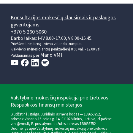
Konsultacijos mokesčių klausimais ir paslaugos
gyventojams:
+370 5 260 5060
Darbo laikas: I-IV 8.00-17.00, V 8.00-15.45.
Prieššventinę dieną - viena valanda trumpiau.
Kiekvieno mėnesio antrą penktadienį 8.00 val. - 12.00 val.
Mano VMI
Paklausimas per
Valstybinė mokesčių inspekcija prie Lietuvos
Respublikos finansų ministerijos
Biudžetinė įstaiga. Juridinio asmens kodas — 188659752,
adresas: Vasario 16-osios g. 14, 01107 Vilnius, Lietuva, el.paštas:
vmi@vmi.lt
, E. pristatymo dėžutės adresas 188659752
Duomenys apie Valstybinę mokesčių inspekciją prie Lietuvos