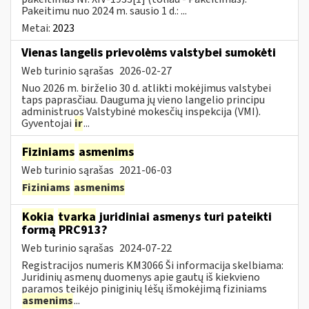
Pakeitimu nuo 2024 m. sausio 1 d.: ...
Metai:
2023
Vienas langelis prievolėms valstybei sumokėti
Web turinio sąrašas
2026-02-27
Nuo 2026 m. birželio 30 d. atlikti mokėjimus valstybei
taps paprasčiau. Dauguma jų vieno langelio principu
administruos Valstybinė mokesčių inspekcija (VMI).
Gyventojai
ir
...
Fiziniams
asmenims
Web turinio sąrašas
2021-06-03
Fiziniams
asmenims
Kokia
tvarka
juridiniai asmenys turi pateikti
formą PRC913?
Web turinio sąrašas
2024-07-22
Registracijos numeris KM3066 Ši informacija skelbiama:
Juridinių asmenų duomenys apie gautų iš kiekvieno
paramos teikėjo piniginių lėšų išmokėjimą fiziniams
asmenims
...