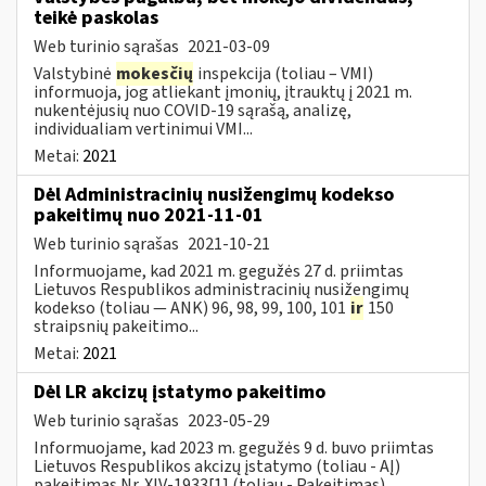
teikė paskolas
Web turinio sąrašas
2021-03-09
Valstybinė
mokesčių
inspekcija (toliau – VMI)
informuoja, jog atliekant įmonių, įtrauktų į 2021 m.
nukentėjusių nuo COVID-19 sąrašą, analizę,
individualiam vertinimui VMI...
Metai:
2021
Dėl Administracinių nusižengimų kodekso
pakeitimų nuo 2021-11-01
Web turinio sąrašas
2021-10-21
Informuojame, kad 2021 m. gegužės 27 d. priimtas
Lietuvos Respublikos administracinių nusižengimų
kodekso (toliau — ANK) 96, 98, 99, 100, 101
ir
150
straipsnių pakeitimo...
Metai:
2021
Dėl LR akcizų įstatymo pakeitimo
Web turinio sąrašas
2023-05-29
Informuojame, kad 2023 m. gegužės 9 d. buvo priimtas
Lietuvos Respublikos akcizų įstatymo (toliau - AĮ)
pakeitimas Nr. XIV-1933[1] (toliau - Pakeitimas).