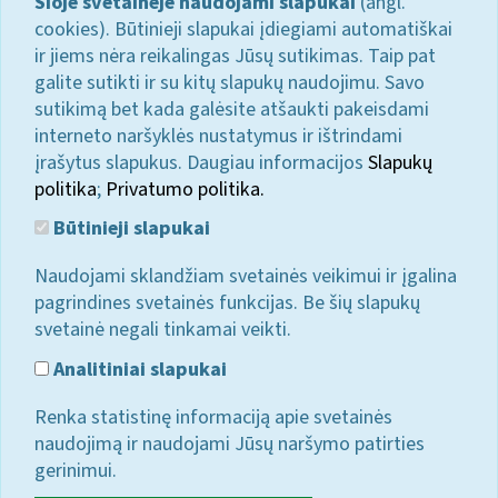
Šioje svetainėje naudojami slapukai
(angl.
cookies). Būtinieji slapukai įdiegiami automatiškai
ir jiems nėra reikalingas Jūsų sutikimas. Taip pat
galite sutikti ir su kitų slapukų naudojimu. Savo
sutikimą bet kada galėsite atšaukti pakeisdami
interneto naršyklės nustatymus ir ištrindami
įrašytus slapukus. Daugiau informacijos
Slapukų
politika
;
Privatumo politika.
Būtinieji slapukai
Naudojami sklandžiam svetainės veikimui ir įgalina
pagrindines svetainės funkcijas. Be šių slapukų
svetainė negali tinkamai veikti.
Analitiniai slapukai
Renka statistinę informaciją apie svetainės
naudojimą ir naudojami Jūsų naršymo patirties
gerinimui.