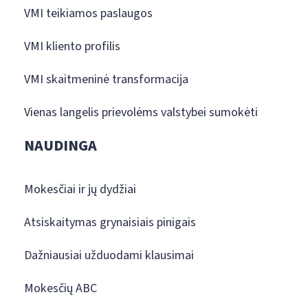
VMI teikiamos paslaugos
VMI kliento profilis
VMI skaitmeninė transformacija
Vienas langelis prievolėms valstybei sumokėti
NAUDINGA
Mokesčiai ir jų dydžiai
Atsiskaitymas grynaisiais pinigais
Dažniausiai užduodami klausimai
Mokesčių ABC