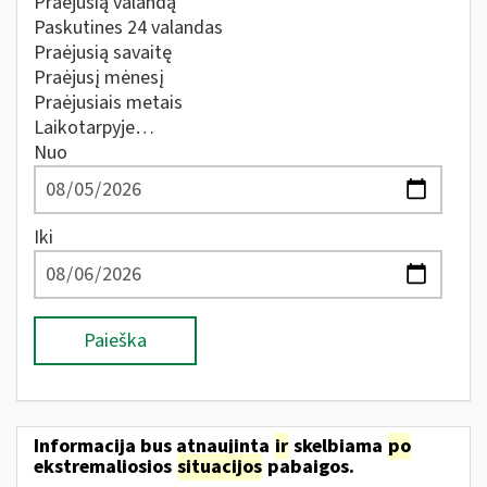
Praėjusią valandą
Paskutines 24 valandas
Praėjusią savaitę
Praėjusį mėnesį
Praėjusiais metais
Laikotarpyje…
Nuo
Iki
Paieška
Informacija bus atnaujinta
ir
skelbiama
po
ekstremaliosios
situacijos
pabaigos.