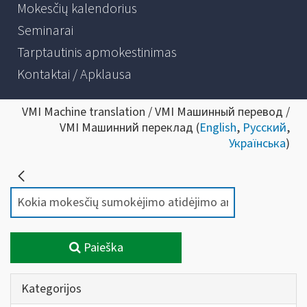
Mokesčių kalendorius
Seminarai
Tarptautinis apmokestinimas
Kontaktai / Apklausa
VMI Machine translation / VMI Машинный перевод /
VMI Машинний переклад (
English
,
Русский
,
Українська
)
Paieška
Kategorijos