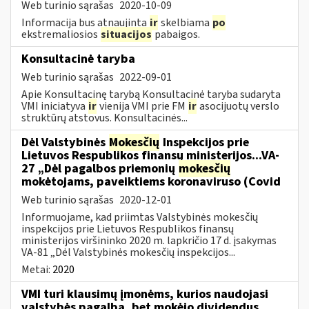
Web turinio sąrašas
2020-10-09
Informacija bus atnaujinta
ir
skelbiama
po
ekstremaliosios
situacijos
pabaigos.
Konsultacinė taryba
Web turinio sąrašas
2022-09-01
Apie Konsultacinę tarybą Konsultacinė taryba sudaryta
VMI iniciatyva
ir
vienija VMI prie FM
ir
asocijuotų verslo
struktūrų atstovus. Konsultacinės...
Dėl Valstybinės
Mokesčių
Inspekcijos prie
Lietuvos Respublikos finansų ministerijos...VA-
27 „Dėl pagalbos priemonių
mokesčių
mokėtojams, paveiktiems koronaviruso (Covid
Web turinio sąrašas
2020-12-01
Informuojame, kad priimtas Valstybinės mokesčių
inspekcijos prie Lietuvos Respublikos finansų
ministerijos viršininko 2020 m. lapkričio 17 d. įsakymas
VA-81 „Dėl Valstybinės mokesčių inspekcijos...
Metai:
2020
VMI turi klausimų įmonėms, kurios naudojasi
valstybės pagalba, bet mokėjo dividendus,