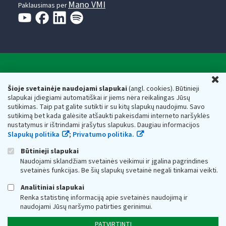
Mano VMI
Paklausimas per
Valstybinė mokesčių inspekcija prie Lietuvos
U
Respublikos finansų ministerijos
Šioje svetainėje naudojami slapukai
(angl. cookies). Būtinieji
slapukai įdiegiami automatiškai ir jiems nėra reikalingas Jūsų
Biudžetinė įstaiga. Juridinio asmens kodas — 188659752,
sutikimas. Taip pat galite sutikti ir su kitų slapukų naudojimu. Savo
adresas: Vasario 16-osios g. 14, 01107 Vilnius, Lietuva, el.paštas:
sutikimą bet kada galėsite atšaukti pakeisdami interneto naršyklės
vmi@vmi.lt
, E. pristatymo dėžutės adresas 188659752
nustatymus ir ištrindami įrašytus slapukus. Daugiau informacijos
Duomenys apie Valstybinę mokesčių inspekciją prie Lietuvos
Slapukų politika
;
Privatumo politika.
Respublikos finansų ministerijos kaupiami ir saugomi Juridinių
asmenų registre
Būtinieji slapukai
Naudojami sklandžiam svetainės veikimui ir įgalina pagrindines
svetainės funkcijas. Be šių slapukų svetainė negali tinkamai veikti.
Analitiniai slapukai
Renka statistinę informaciją apie svetainės naudojimą ir
naudojami Jūsų naršymo patirties gerinimui.
PATVIRTINTI