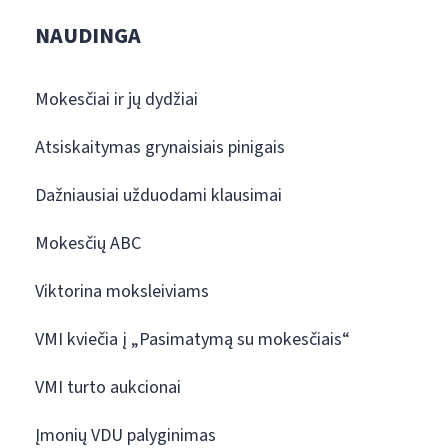
NAUDINGA
Mokesčiai ir jų dydžiai
Atsiskaitymas grynaisiais pinigais
Dažniausiai užduodami klausimai
Mokesčių ABC
Viktorina moksleiviams
VMI kviečia į „Pasimatymą su mokesčiais“
VMI turto aukcionai
Įmonių VDU palyginimas