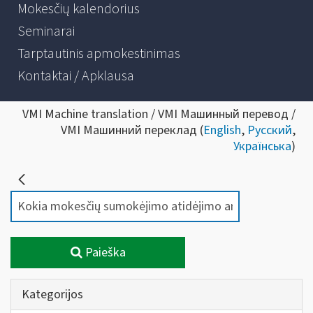
Mokesčių kalendorius
Seminarai
Tarptautinis apmokestinimas
Kontaktai / Apklausa
VMI Machine translation / VMI Машинный перевод /
VMI Машинний переклад (
English
,
Русский
,
Українська
)
Paieška
Kategorijos