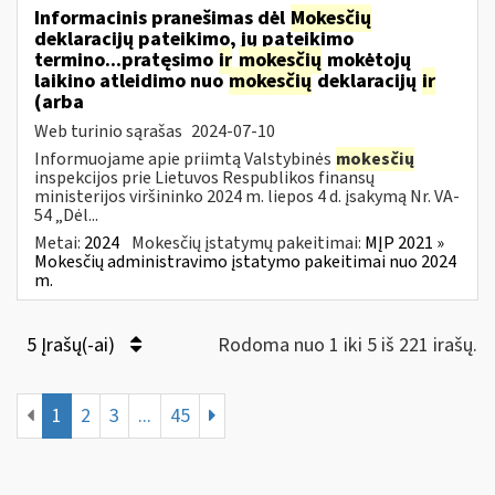
Informacinis pranešimas dėl
Mokesčių
deklaracijų pateikimo, jų pateikimo
termino...pratęsimo
ir
mokesčių
mokėtojų
laikino atleidimo nuo
mokesčių
deklaracijų
ir
(arba
Web turinio sąrašas
2024-07-10
Informuojame apie priimtą Valstybinės
mokesčių
inspekcijos prie Lietuvos Respublikos finansų
ministerijos viršininko 2024 m. liepos 4 d. įsakymą Nr. VA-
54 „Dėl...
Metai:
2024
Mokesčių įstatymų pakeitimai:
MĮP 2021 »
Mokesčių administravimo įstatymo pakeitimai nuo 2024
m.
5 Įrašų(-ai)
Rodoma nuo 1 iki 5 iš 221 irašų.
1
2
3
...
45