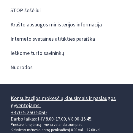
STOP šešėliui
Krašto apsaugos ministerijos informacija
Interneto svetainės atitikties paraiška
Ieškome turto savininkų
Nuorodos
Konsultacijos mokesčių klausimais ir paslaugos
gyventojams:
+370 5 260 5060
Darbo laikas: I-IV 8.00-17.00, V 8.00-15.45.
Prieššventinę dieną - viena valanda trumpiau.
Kiekvieno mėnesio antrą penktadienį 8.00 val. - 12.00 val.