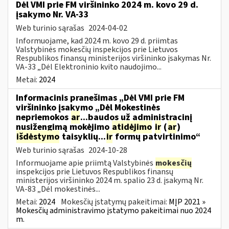
Dėl VMI prie FM viršininko 2024 m. kovo 29 d.
įsakymo Nr. VA-33
Web turinio sąrašas
2024-04-02
Informuojame, kad 2024 m. kovo 29 d. priimtas
Valstybinės mokesčių inspekcijos prie Lietuvos
Respublikos finansų ministerijos viršininko įsakymas Nr.
VA-33 „Dėl Elektroninio kvito naudojimo...
Metai:
2024
Informacinis pranešimas „Dėl VMI prie FM
viršininko įsakymo „Dėl Mokestinės
nepriemokos
ar
...baudos už administracinį
nusižengimą mokėjimo
atidėjimo
ir
(
ar
)
išdėstymo
taisyklių...
ir
formų patvirtinimo“
Web turinio sąrašas
2024-10-28
Informuojame apie priimtą Valstybinės
mokesčių
inspekcijos prie Lietuvos Respublikos finansų
ministerijos viršininko 2024 m. spalio 23 d. įsakymą Nr.
VA-83 „Dėl mokestinės...
Metai:
2024
Mokesčių įstatymų pakeitimai:
MĮP 2021 »
Mokesčių administravimo įstatymo pakeitimai nuo 2024
m.