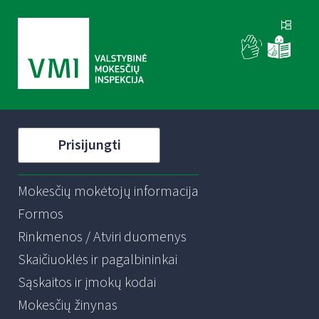
Prisijungti
Mokesčių mokėtojų informacija
Formos
Rinkmenos / Atviri duomenys
Skaičiuoklės ir pagalbininkai
Sąskaitos ir įmokų kodai
Mokesčių žinynas