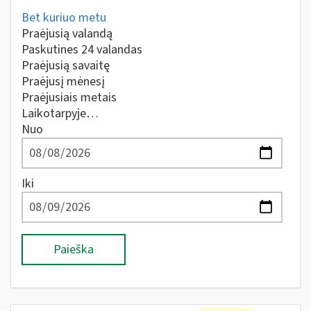
Bet kuriuo metu
Praėjusią valandą
Paskutines 24 valandas
Praėjusią savaitę
Praėjusį mėnesį
Praėjusiais metais
Laikotarpyje…
Nuo
Iki
Paieška