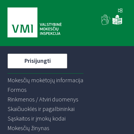
Prisijungti
Mokesčių mokėtojų informacija
Formos
Rinkmenos / Atviri duomenys
Skaičiuoklės ir pagalbininkai
Sąskaitos ir įmokų kodai
Mokesčių žinynas