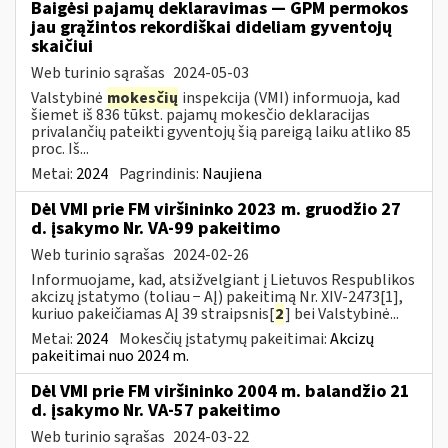
Baigėsi pajamų deklaravimas — GPM permokos
jau grąžintos rekordiškai dideliam gyventojų
skaičiui
Web turinio sąrašas
2024-05-03
Valstybinė
mokesčių
inspekcija (VMI) informuoja, kad
šiemet iš 836 tūkst. pajamų mokesčio deklaracijas
privalančių pateikti gyventojų šią pareigą laiku atliko 85
proc. Iš...
Metai:
2024
Pagrindinis:
Naujiena
Dėl VMI prie FM viršininko 2023 m. gruodžio 27
d. įsakymo Nr. VA-99 pakeitimo
Web turinio sąrašas
2024-02-26
Informuojame, kad, atsižvelgiant į Lietuvos Respublikos
akcizų įstatymo (toliau − AĮ) pakeitimą Nr. XIV-2473[1],
kuriuo pakeičiamas AĮ 39 straipsnis[
2
] bei Valstybinė...
Metai:
2024
Mokesčių įstatymų pakeitimai:
Akcizų
pakeitimai nuo 2024 m.
Dėl VMI prie FM viršininko 2004 m. balandžio 21
d. įsakymo Nr. VA-57 pakeitimo
Web turinio sąrašas
2024-03-22