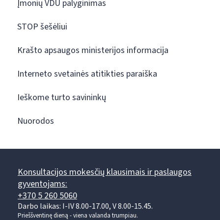
Įmonių VDU palyginimas
STOP šešėliui
Krašto apsaugos ministerijos informacija
Interneto svetainės atitikties paraiška
Ieškome turto savininkų
Nuorodos
Konsultacijos mokesčių klausimais ir paslaugos
gyventojams:
+370 5 260 5060
Darbo laikas: I-IV 8.00-17.00, V 8.00-15.45.
Prieššventinę dieną - viena valanda trumpiau.