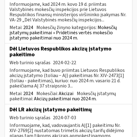
Informuojame, kad 2024 m. kovo 19 d. priimtas
Valstybinės mokesčių inspekcijos prie Lietuvos
Respublikos finansų ministerijos viršininko įsakymas Nr.
VA-29 „Dėl Valstybinės mokesčių inspekcijos...
Metai:
2024
Mokesčių žinyno kategorijos:
Mokesčių
įstatymų pakeitimai » Pridėtinės vertės mokesčio
įstatymo pakeitimai nuo 2024 m.
Dėl Lietuvos Respublikos akcizų įstatymo
pakeitimo
Web turinio sąrašas
2024-02-22
Informuojame, kad buvo priimtas Lietuvos Respublikos
akcizų įstatymo (toliau − AĮ) pakeitimas Nr. XIV-2473[1]
(toliau - pakeitimas), kuriuo: nuo 2024 m. vasario 21 d.
pakeičiama AĮ 37 straipsnio 3...
Metai:
2024
Mokesčiai:
Akcizai
Mokesčių įstatymų
pakeitimai:
Akcizų pakeitimai nuo 2024 m.
Dėl LR akcizų įstatymo pakeitimų
Web turinio sąrašas
2024-07-03
Informuojame, kad, vadovaujantis AĮ[1] pakeitimu Nr.
XIV-2769[2] nustatomas trimetis akcizų tarifų didėjimo
planas tam tikroms akcizais apmokestinamoms