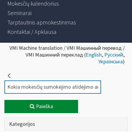
Mokesčių kalendorius
Seminarai
Tarptautinis apmokestinimas
Kontaktai / Apklausa
VMI Machine translation / VMI Машинный перевод /
VMI Машинний переклад (
English
,
Русский
,
Українська
)
Paieška
Kategorijos