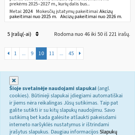
prekėms 2025–2027 m., kurių dalis bus...
Metai:
2024
Mokesčių įstatymų pakeitimai:
Akcizų
pakeitimai nuo 2025 m.
Akcizų pakeitimai nuo 2026 m.
5 Įrašų(-ai)
Rodoma nuo 46 iki 50 iš 221 irašų.
1
...
9
10
11
...
45
Uždaryti
Šioje svetainėje naudojami slapukai
(angl.
cookies). Būtinieji slapukai įdiegiami automatiškai
ir jiems nėra reikalingas Jūsų sutikimas. Taip pat
galite sutikti ir su kitų slapukų naudojimu. Savo
sutikimą bet kada galėsite atšaukti pakeisdami
interneto naršyklės nustatymus ir ištrindami
įrašytus slapukus. Daugiau informacijos
Slapukų