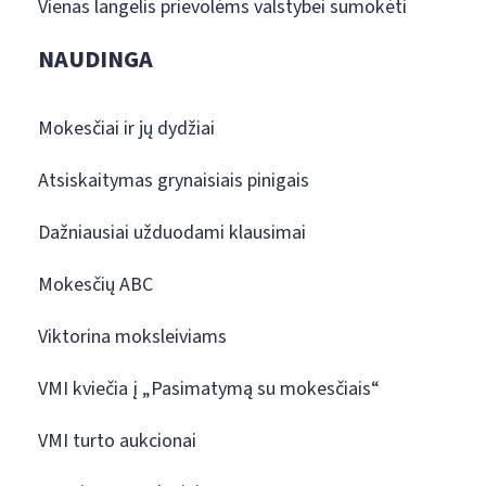
Vienas langelis prievolėms valstybei sumokėti
NAUDINGA
Mokesčiai ir jų dydžiai
Atsiskaitymas grynaisiais pinigais
Dažniausiai užduodami klausimai
Mokesčių ABC
Viktorina moksleiviams
VMI kviečia į „Pasimatymą su mokesčiais“
VMI turto aukcionai