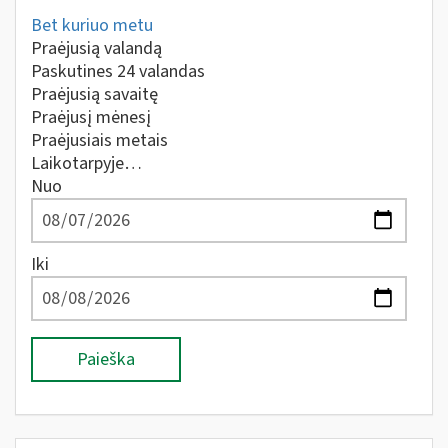
Bet kuriuo metu
Praėjusią valandą
Paskutines 24 valandas
Praėjusią savaitę
Praėjusį mėnesį
Praėjusiais metais
Laikotarpyje…
Nuo
Iki
Paieška