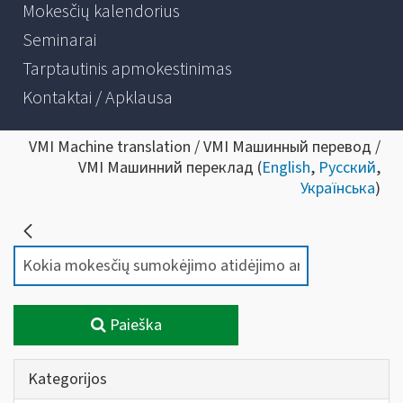
Mokesčių kalendorius
Seminarai
Tarptautinis apmokestinimas
Kontaktai / Apklausa
VMI Machine translation / VMI Машинный перевод /
VMI Машинний переклад (
English
,
Русский
,
Українська
)
Paieška
Kategorijos