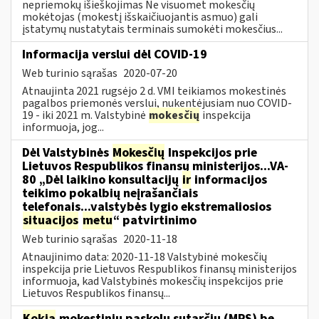
nepriemokų išieškojimas Ne visuomet mokesčių
mokėtojas (mokestį išskaičiuojantis asmuo) gali
įstatymų nustatytais terminais sumokėti mokesčius...
Informacija verslui dėl COVID-19
Web turinio sąrašas
2020-07-20
Atnaujinta 2021 rugsėjo 2 d. VMI teikiamos mokestinės
pagalbos priemonės verslui, nukentėjusiam nuo COVID-
19 - iki 2021 m. Valstybinė
mokesčių
inspekcija
informuoja, jog...
Dėl Valstybinės
Mokesčių
Inspekcijos prie
Lietuvos Respublikos finansų ministerijos...VA-
80 „Dėl laikino konsultacijų
ir
informacijos
teikimo pokalbių neįrašančiais
telefonais...valstybės lygio ekstremaliosios
situacijos
metu
“ patvirtinimo
Web turinio sąrašas
2020-11-18
Atnaujinimo data: 2020-11-18 Valstybinė mokesčių
inspekcija prie Lietuvos Respublikos finansų ministerijos
informuoja, kad Valstybinės mokesčių inspekcijos prie
Lietuvos Respublikos finansų...
Kokia
mokestinių paskolų sutarčių (MPS) be