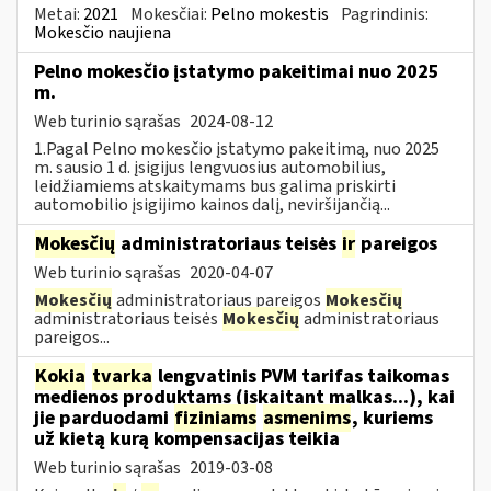
Metai:
2021
Mokesčiai:
Pelno mokestis
Pagrindinis:
Mokesčio naujiena
Pelno mokesčio įstatymo pakeitimai nuo 2025
m.
Web turinio sąrašas
2024-08-12
1.Pagal Pelno mokesčio įstatymo pakeitimą, nuo 2025
m. sausio 1 d. įsigijus lengvuosius automobilius,
leidžiamiems atskaitymams bus galima priskirti
automobilio įsigijimo kainos dalį, neviršijančią...
Mokesčių
administratoriaus teisės
ir
pareigos
Web turinio sąrašas
2020-04-07
Mokesčių
administratoriaus pareigos
Mokesčių
administratoriaus teisės
Mokesčių
administratoriaus
pareigos...
Kokia
tvarka
lengvatinis PVM tarifas taikomas
medienos produktams (įskaitant malkas...), kai
jie parduodami
fiziniams
asmenims
, kuriems
už kietą kurą kompensacijas teikia
Web turinio sąrašas
2019-03-08