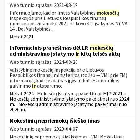
Web turinio sąrašas
2021-03-19
Informuojame, kad priimtas Valstybinės
mokesčių
inspekcijos prie Lietuvos Respublikos finansų
ministerijos viršininko 2021 m. kovo 4 d. įsakymas Nr. VA-
14 „Dėl Valstybinės...
Metai:
2021
Informacinis pranešimas dėl LR
mokesčių
administravimo įstatymo
ir
kitų teisės aktų
Web turinio sąrašas
2024-08-26
Valstybinė mokesčių inspekcija prie Lietuvos
Respublikos finansų ministerijos (toliau — VMI prie FM)
informuoja, kad siekdamas įgyvendinti Ekonomikos
gaivinimo
ir
atsparumo...
Metai:
2024
Mokesčių įstatymų pakeitimai:
MĮP 2021 »
Mokesčių administravimo įstatymo pakeitimai nuo 2024
m.
Mokesčių administravimo įstatymo pakeitimai nuo
2026 m.
Mokestinių nepriemokų išieškojimas
Web turinio sąrašas
2020-04-07
Mokestinių nepriemokų išieškojimas - VMI Mokestinių