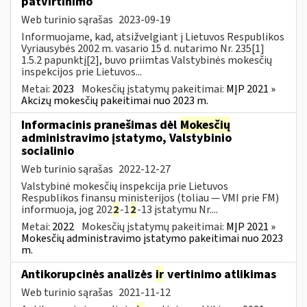
patvirtinimo
Web turinio sąrašas
2023-09-19
Informuojame, kad, atsižvelgiant į Lietuvos Respublikos
Vyriausybės 2002 m. vasario 15 d. nutarimo Nr. 235[1]
1.5.2 papunktį[2], buvo priimtas Valstybinės mokesčių
inspekcijos prie Lietuvos...
Metai:
2023
Mokesčių įstatymų pakeitimai:
MĮP 2021 »
Akcizų mokesčių pakeitimai nuo 2023 m.
Informacinis pranešimas dėl
Mokesčių
administravimo įstatymo, Valstybinio
socialinio
Web turinio sąrašas
2022-12-27
Valstybinė mokesčių inspekcija prie Lietuvos
Respublikos finansų ministerijos (toliau — VMI prie FM)
informuoja, jog 202
2
-1
2
-13 įstatymu Nr....
Metai:
2022
Mokesčių įstatymų pakeitimai:
MĮP 2021 »
Mokesčių administravimo įstatymo pakeitimai nuo 2023
m.
Antikorupcinės analizės
ir
vertinimo atlikimas
Web turinio sąrašas
2021-11-12