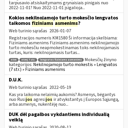
tarpusavio atsiskaitymams grynaisiais pinigais nuo
2022-11-01? Nuo 2022-11-01 įsigalioja...
Kokios nekilnojamojo turto mokesčio lengvatos
taikomos
fiziniams
asmenims
?
Web turinio sąrašas
2026-01-07
Registracijos numeris KM1580 Ši informacija skelbiama:
Fiziniams asmenims Fiziniams asmenims nekilnojamojo
turto mokesčiu neapmokestinamas toks nekilnojamasis
turtas, kuris: nekilnojamasis turtas...
Mokesčių žinyno
ntm
ntmį 7 str.
lengvatos fiziniams asmenims
kategorijos:
Nekilnojamojo turto mokestis » Lengvatos
(7 str.) » Fiziniams asmenims
D.U.K.
Web turinio sąrašas
2022-05-19
Kas yra laikoma nelaimių aukomis? Asmenys, bėgantys
nuo Rusi
jos
agresi
jos
ir atvykstantys į Europos Sąjungą,
arba asmenys, nukentėję nuo...
DUK dėl pagalbos vykdantiems individualią
veiklą
Web turinio sąrašas
2020-08-12