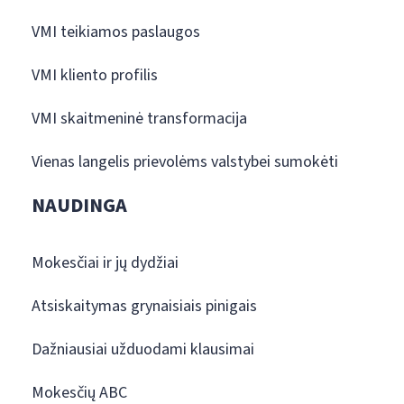
VMI teikiamos paslaugos
VMI kliento profilis
VMI skaitmeninė transformacija
Vienas langelis prievolėms valstybei sumokėti
NAUDINGA
Mokesčiai ir jų dydžiai
Atsiskaitymas grynaisiais pinigais
Dažniausiai užduodami klausimai
Mokesčių ABC