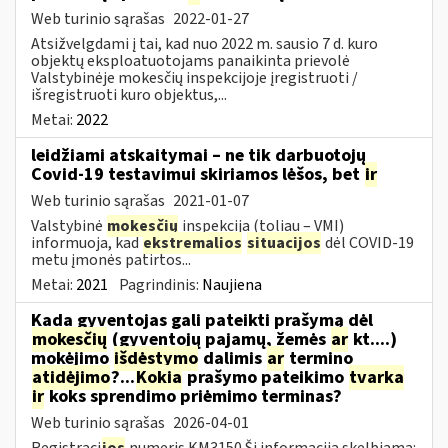
Web turinio sąrašas
2022-01-27
Atsižvelgdami į tai, kad nuo 2022 m. sausio 7 d. kuro
objektų eksploatuotojams panaikinta prievolė
Valstybinėje mokesčių inspekcijoje įregistruoti /
išregistruoti kuro objektus,...
Metai:
2022
leidžiami atskaitymai – ne tik darbuotojų
Covid-19 testavimui skiriamos lėšos, bet
ir
Web turinio sąrašas
2021-01-07
Valstybinė
mokesčių
inspekcija (toliau – VMI)
informuoja, kad
ekstremalios
situacijos
dėl COVID-19
metu įmonės patirtos...
Metai:
2021
Pagrindinis:
Naujiena
Kada gyventojas gali pateikti prašymą dėl
mokesčių
(gyventojų pajamų, žemės
ar
kt....)
mokėjimo
išdėstymo
dalimis
ar
termino
atidėjimo
?...
Kokia
prašymo pateikimo
tvarka
ir
koks sprendimo priėmimo terminas?
Web turinio sąrašas
2026-04-01
Registraci
jos
numeris KM3150 Ši informacija skelbiama: