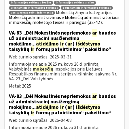
informacijos teikimas žodžiu
informacijos teikimas raštu
vienkartinis informacijos teikimas
daugkartinis informacijos teikimas
Mokesčių žinyno kategorijos:
atsisakymas teikti informaciją
Mokesčių administravimas » Mokesčių administratoriaus
ir mokesčių mokėtojo teisės ir pareigos (32-42 s
VA-83 „Dėl Mokestinės nepriemokos
ar
baudos
už administracinį nusižengimą
mokėjimo...
atidėjimo
ir
(
ar
)
išdėstymo
taisyklių
ir
formų patvirtinimo“ pakeitimo“
Web turinio sąrašas
2025-03-31
Informuojame apie 2025 m. kovo 26 d. priimtą
Valstybinės
mokesčių
inspekcijos prie Lietuvos
Respublikos finansų ministerijos viršininko įsakymą Nr.
VA-23 „Dėl Valstybinės...
Metai:
2025
VA-83 „Dėl Mokestinės nepriemokos
ar
baudos
už administracinį nusižengimą
mokėjimo...
atidėjimo
ir
(
ar
)
išdėstymo
taisyklių
ir
formų patvirtinimo“ pakeitimo“
Web turinio sąrašas
2026-04-08
Informuojame apie 2026 m. kovo 31 d. priimtą