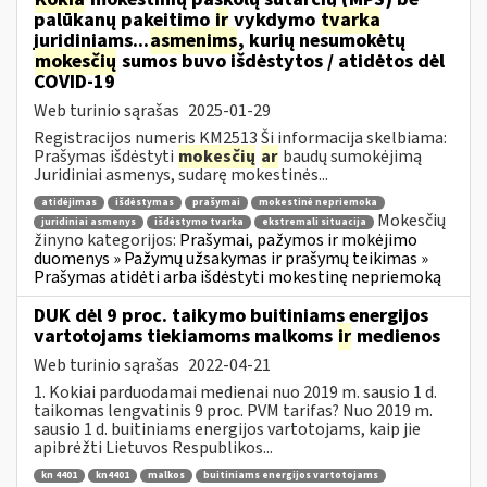
palūkanų pakeitimo
ir
vykdymo
tvarka
juridiniams...
asmenims
, kurių nesumokėtų
mokesčių
sumos buvo išdėstytos / atidėtos dėl
COVID-19
Web turinio sąrašas
2025-01-29
Registracijos numeris KM2513 Ši informacija skelbiama:
Prašymas išdėstyti
mokesčių
ar
baudų sumokėjimą
Juridiniai asmenys, sudarę mokestinės...
atidėjimas
išdėstymas
prašymai
mokestinė nepriemoka
Mokesčių
juridiniai asmenys
išdėstymo tvarka
ekstremali situacija
žinyno kategorijos:
Prašymai, pažymos ir mokėjimo
duomenys » Pažymų užsakymas ir prašymų teikimas »
Prašymas atidėti arba išdėstyti mokestinę nepriemoką
DUK dėl 9 proc. taikymo buitiniams energijos
vartotojams tiekiamoms malkoms
ir
medienos
Web turinio sąrašas
2022-04-21
1. Kokiai parduodamai medienai nuo 2019 m. sausio 1 d.
taikomas lengvatinis 9 proc. PVM tarifas? Nuo 2019 m.
sausio 1 d. buitiniams energijos vartotojams, kaip jie
apibrėžti Lietuvos Respublikos...
kn 4401
kn4401
malkos
buitiniams energijos vartotojams