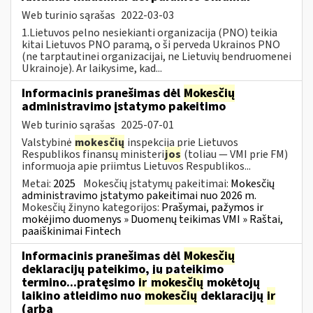
Web turinio sąrašas
2022-03-03
1.Lietuvos pelno nesiekianti organizacija (PNO) teikia
kitai Lietuvos PNO paramą, o ši perveda Ukrainos PNO
(ne tarptautinei organizacijai, ne Lietuvių bendruomenei
Ukrainoje). Ar laikysime, kad...
Informacinis pranešimas dėl
Mokesčių
administravimo įstatymo pakeitimo
Web turinio sąrašas
2025-07-01
Valstybinė
mokesčių
inspekcija prie Lietuvos
Respublikos finansų ministeri
jos
(toliau — VMI prie FM)
informuoja apie priimtus Lietuvos Respublikos...
Metai:
2025
Mokesčių įstatymų pakeitimai:
Mokesčių
administravimo įstatymo pakeitimai nuo 2026 m.
Mokesčių žinyno kategorijos:
Prašymai, pažymos ir
mokėjimo duomenys » Duomenų teikimas VMI » Raštai,
paaiškinimai Fintech
Informacinis pranešimas dėl
Mokesčių
deklaracijų pateikimo, jų pateikimo
termino...pratęsimo
ir
mokesčių
mokėtojų
laikino atleidimo nuo
mokesčių
deklaracijų
ir
(arba