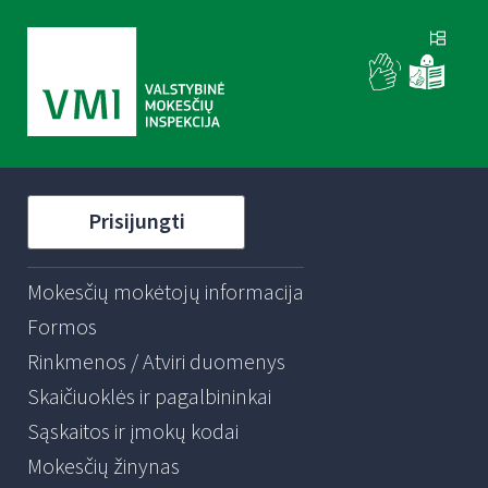
Prisijungti
Mokesčių mokėtojų informacija
Formos
Rinkmenos / Atviri duomenys
Skaičiuoklės ir pagalbininkai
Sąskaitos ir įmokų kodai
Mokesčių žinynas