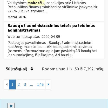
Valstybinės
mokesčių
inspekcijos prie Lietuvos
Respublikos finansų ministerijos viršininko įsakymą Nr.
VA-26 „Dėl Valstybinės...
Metai:
2026
Baudų už administracinius teisės pažeidimus
administravimas
Web turinio sąrašas
2020-04-09
Paslaugos pavadinimas - Baudų už administracinius
nusižengimus (toliau — AN baudų) administravimas
(asmens informavimas apie jam paskirtą AN baudą bei
jos sumokėjimą, išieškojimą, AN baudų...
50 Įrašų(-ai)
Rodoma nuo 1 iki 50 iš 7,292 irašų.
1
2
3
...
146
Uždaryti