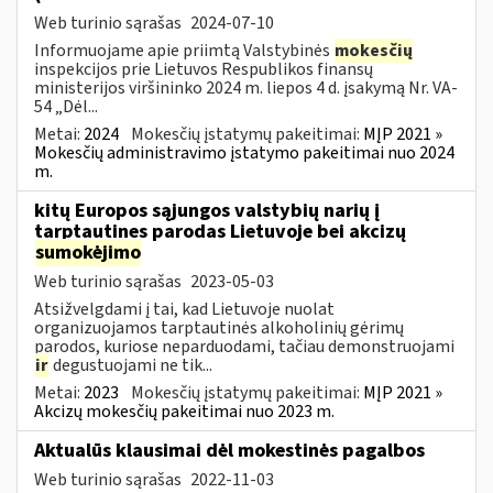
Web turinio sąrašas
2024-07-10
Informuojame apie priimtą Valstybinės
mokesčių
inspekcijos prie Lietuvos Respublikos finansų
ministerijos viršininko 2024 m. liepos 4 d. įsakymą Nr. VA-
54 „Dėl...
Metai:
2024
Mokesčių įstatymų pakeitimai:
MĮP 2021 »
Mokesčių administravimo įstatymo pakeitimai nuo 2024
m.
kitų Europos sąjungos valstybių narių į
tarptautines parodas Lietuvoje bei akcizų
sumokėjimo
Web turinio sąrašas
2023-05-03
Atsižvelgdami į tai, kad Lietuvoje nuolat
organizuojamos tarptautinės alkoholinių gėrimų
parodos, kuriose neparduodami, tačiau demonstruojami
ir
degustuojami ne tik...
Metai:
2023
Mokesčių įstatymų pakeitimai:
MĮP 2021 »
Akcizų mokesčių pakeitimai nuo 2023 m.
Aktualūs klausimai dėl mokestinės pagalbos
Web turinio sąrašas
2022-11-03