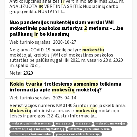
Antikorupcinės analizės
ir
vertinimo atlikimas 2021 m.
ANALIZUOTA
IR
VERTINTA SRITIS: Nuolatinių darbo
grupių veikla. NUSTATYTI...
Nuo pandemijos nukentėjusiam verslui VMI
mokestinės paskolos sutartys
2
metams –...be
palūkanų
ir
be klausimų
Web turinio sąrašas
2020-10-27
Neigiamą COVID-19 poveikį patyrę
mokesčių
mokėtojai, kreiptis į VMI dėl mokestinės paskolos
sutarties be palūkanų gali iki 2021 m. vasario 28 d. 2020
m. spalio 20 d.,...
Metai:
2020
Kokia
tvarka
tretiesiems
asmenims
teikiama
informacija apie
mokesčių
mokėtoją?
Web turinio sąrašas
2025-04-14
Registracijos numeris KM0140 Ši informacija skelbiama:
Mokesčių
administratoriaus ir
mokesčių
mokėtojo
teisės ir pareigos (32-42 str.) Informacija...
mokesčių administravimas
maį 38 str.
maį 39 str.
mokesčių mokėtojas
informacija apie mokesčių mokėtoją
informacijos teikimo tvarka
informacijos teikimo būdai
prašymas suteikti informaciją