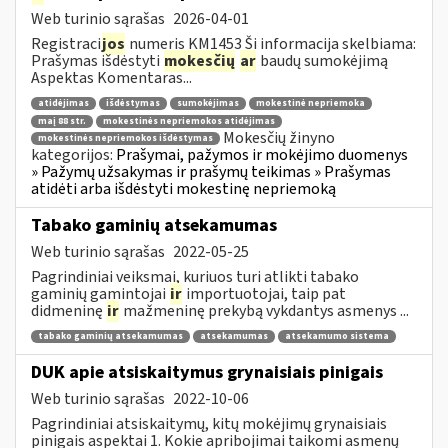
Web turinio sąrašas
2026-04-01
Registraci
jos
numeris KM1453 Ši informacija skelbiama:
Prašymas išdėstyti
mokesčių
ar
baudų sumokėjimą
Aspektas Komentaras...
atidėjimas
išdėstymas
sumokėjimas
mokestinė nepriemoka
maį 88 str.
mokestinės nepriemokos atidėjimas
Mokesčių žinyno
mokestinės nepriemokos išdėstymas
kategorijos:
Prašymai, pažymos ir mokėjimo duomenys
» Pažymų užsakymas ir prašymų teikimas » Prašymas
atidėti arba išdėstyti mokestinę nepriemoką
Tabako gaminių atsekamumas
Web turinio sąrašas
2022-05-25
Pagrindiniai veiksmai, kuriuos turi atlikti tabako
gaminių gamintojai
ir
importuotojai, taip pat
didmeninę
ir
mažmeninę prekybą vykdantys asmenys ...
tabako gaminių atsekamumas
atsekamumas
atsekamumo sistema
DUK apie atsiskaitymus grynaisiais pinigais
Web turinio sąrašas
2022-10-06
Pagrindiniai atsiskaitymų, kitų mokėjimų grynaisiais
pinigais aspektai 1. Kokie apribojimai taikomi asmenų