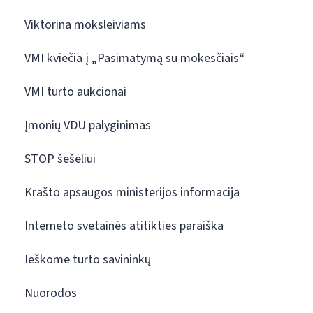
Viktorina moksleiviams
VMI kviečia į „Pasimatymą su mokesčiais“
VMI turto aukcionai
Įmonių VDU palyginimas
STOP šešėliui
Krašto apsaugos ministerijos informacija
Interneto svetainės atitikties paraiška
Ieškome turto savininkų
Nuorodos