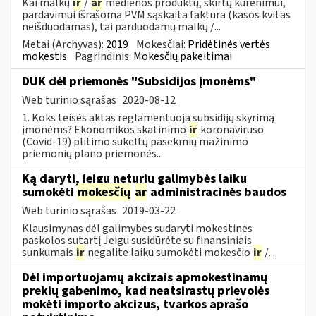
Kai malkų
ir
/
ar
medienos produktų, skirtų kūrenimui,
pardavimui išrašoma PVM sąskaita faktūra (kasos kvitas
neišduodamas), tai parduodamų malkų /...
Metai (Archyvas):
2019
Mokesčiai:
Pridėtinės vertės
mokestis
Pagrindinis:
Mokesčių pakeitimai
DUK dėl priemonės "Subsidijos įmonėms"
Web turinio sąrašas
2020-08-12
1. Koks teisės aktas reglamentuoja subsidijų skyrimą
įmonėms? Ekonomikos skatinimo
ir
koronaviruso
(Covid-19) plitimo sukeltų pasekmių mažinimo
priemonių plano priemonės...
Ką daryti, jeigu neturiu galimybės laiku
sumokėti
mokesčių
ar
administracinės baudos
Web turinio sąrašas
2019-03-22
Klausimynas dėl galimybės sudaryti mokestinės
paskolos sutartį Jeigu susidūrėte su finansiniais
sunkumais
ir
negalite laiku sumokėti mokesčio
ir
/...
Dėl importuojamų akcizais apmokestinamų
prekių gabenimo, kad neatsirastų prievolės
mokėti importo akcizus, tvarkos aprašo