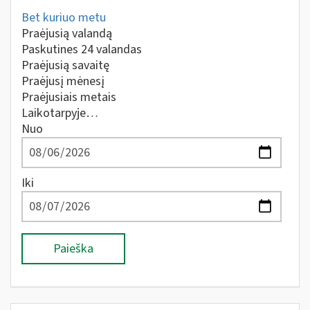
Bet kuriuo metu
Praėjusią valandą
Paskutines 24 valandas
Praėjusią savaitę
Praėjusį mėnesį
Praėjusiais metais
Laikotarpyje…
Nuo
Iki
Paieška