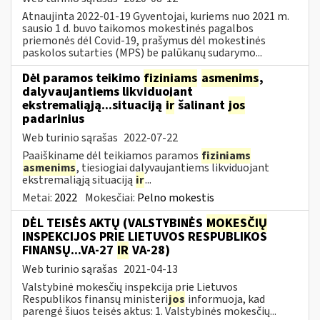
Atnaujinta 2022-01-19 Gyventojai, kuriems nuo 2021 m.
sausio 1 d. buvo taikomos mokestinės pagalbos
priemonės dėl Covid-19, prašymus dėl mokestinės
paskolos sutarties (MPS) be palūkanų sudarymo...
Dėl paramos teikimo
fiziniams
asmenims
,
dalyvaujantiems likviduojant
ekstremaliąją...situaciją
ir
šalinant
jos
padarinius
Web turinio sąrašas
2022-07-22
Paaiškiname dėl teikiamos paramos
fiziniams
asmenims
, tiesiogiai dalyvaujantiems likviduojant
ekstremaliąją situaciją
ir
...
Metai:
2022
Mokesčiai:
Pelno mokestis
DĖL TEISĖS AKTŲ (VALSTYBINĖS
MOKESČIŲ
INSPEKCIJOS PRIE LIETUVOS RESPUBLIKOS
FINANSŲ...VA-27
IR
VA-28)
Web turinio sąrašas
2021-04-13
Valstybinė mokesčių inspekcija prie Lietuvos
Respublikos finansų ministeri
jos
informuoja, kad
parengė šiuos teisės aktus: 1. Valstybinės mokesčių...