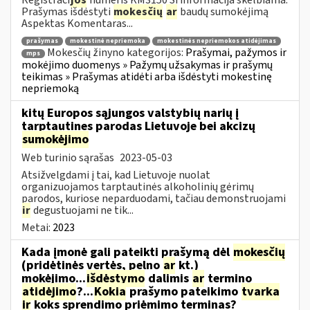
Prašymas išdėstyti
mokesčių
ar
baudų sumokėjimą
Aspektas Komentaras...
prašymas
mokestinė nepriemoka
mokestinės nepriemokos atidėjimas
Mokesčių žinyno kategorijos:
Prašymai, pažymos ir
mps
mokėjimo duomenys » Pažymų užsakymas ir prašymų
teikimas » Prašymas atidėti arba išdėstyti mokestinę
nepriemoką
kitų Europos sąjungos valstybių narių į
tarptautines parodas Lietuvoje bei akcizų
sumokėjimo
Web turinio sąrašas
2023-05-03
Atsižvelgdami į tai, kad Lietuvoje nuolat
organizuojamos tarptautinės alkoholinių gėrimų
parodos, kuriose neparduodami, tačiau demonstruojami
ir
degustuojami ne tik...
Metai:
2023
Kada įmonė gali pateikti prašymą dėl
mokesčių
(pridėtinės vertės, pelno
ar
kt.)
mokėjimo...
išdėstymo
dalimis
ar
termino
atidėjimo
?...
Kokia
prašymo pateikimo
tvarka
ir
koks sprendimo priėmimo terminas?