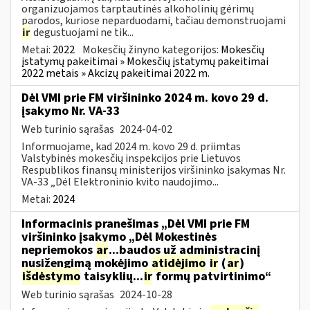
organizuojamos tarptautinės alkoholinių gėrimų
parodos, kuriose neparduodami, tačiau demonstruojami
ir
degustuojami ne tik...
Metai:
2022
Mokesčių žinyno kategorijos:
Mokesčių
įstatymų pakeitimai » Mokesčių įstatymų pakeitimai
2022 metais » Akcizų pakeitimai 2022 m.
Dėl VMI prie FM viršininko 2024 m. kovo 29 d.
įsakymo Nr. VA-33
Web turinio sąrašas
2024-04-02
Informuojame, kad 2024 m. kovo 29 d. priimtas
Valstybinės mokesčių inspekcijos prie Lietuvos
Respublikos finansų ministerijos viršininko įsakymas Nr.
VA-33 „Dėl Elektroninio kvito naudojimo...
Metai:
2024
Informacinis pranešimas „Dėl VMI prie FM
viršininko įsakymo „Dėl Mokestinės
nepriemokos
ar
...baudos už administracinį
nusižengimą mokėjimo
atidėjimo
ir
(
ar
)
išdėstymo
taisyklių...
ir
formų patvirtinimo“
Web turinio sąrašas
2024-10-28