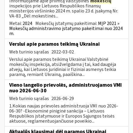
Informuojame apie priimtą Valstybinės
mokesčių
inspekcijos prie Lietuvos Respublikos finansų
ministerijos viršininko 2024 m. spalio 23 d. įsakymą Nr.
VA-83 „Dėl mokestinės...
Metai:
2024
Mokesčių įstatymų pakeitimai:
MĮP 2021 »
Mokesčių administravimo įstatymo pakeitimai nuo 2024
m.
Verslui apie paramos teikimą Ukrainai
Web turinio sąrašas
2022-03-02
Verslui apie paramos teikimą Ukrainai Valstybinė
mokesčių inspekcija, atsižvelgdama į tai, kad daugėja
atvejų, kai Lietuvos juridiniai ir fiziniai asmenys teikia
paramą, remiant Ukrainą, paaiškina...
Vieno langelio prievolės, administruojamos VMI
nuo 2026-06-30
Web turinio sąrašas
2026-06-29
1.Kokias naujas prievoles administruoja VMI nuo 2026-
06-30? -Ekonominė piniginė sankcija – Lietuvos
Respublikos įstatymuose ir Europos Sąjungos teisės
aktuose, reglamentuojančiuose poveikio...
Aktualūs klausimai dėl paramos Ukrainai