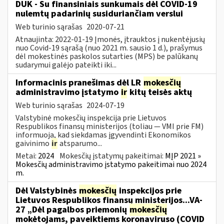
DUK - Su finansiniais sunkumais dėl COVID-19
nulemtų padarinių susiduriančiam verslui
Web turinio sąrašas
2020-07-21
Atnaujinta: 2022-01-19 Įmonės, įtrauktos į nukentėjusių
nuo Covid-19 sąrašą (nuo 2021 m. sausio 1 d.), prašymus
dėl mokestinės paskolos sutarties (MPS) be palūkanų
sudarymui galėjo pateikti iki...
Informacinis pranešimas dėl LR
mokesčių
administravimo įstatymo
ir
kitų teisės aktų
Web turinio sąrašas
2024-07-19
Valstybinė mokesčių inspekcija prie Lietuvos
Respublikos finansų ministerijos (toliau — VMI prie FM)
informuoja, kad siekdamas įgyvendinti Ekonomikos
gaivinimo
ir
atsparumo...
Metai:
2024
Mokesčių įstatymų pakeitimai:
MĮP 2021 »
Mokesčių administravimo įstatymo pakeitimai nuo 2024
m.
Dėl Valstybinės
mokesčių
inspekcijos prie
Lietuvos Respublikos finansų ministerijos...VA-
27 „Dėl pagalbos priemonių
mokesčių
mokėtojams, paveiktiems koronaviruso (COVID