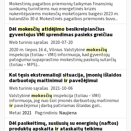
Mokestinių pagalbos priemonių taikymas finansinių
sunkumų turintiems nuo energetinės krizės
nukentėjusiems mokesčių mokėtojams baigėsi 2023 m.
balandžio 30 d. Mokestinės pagalbos priemonės buvo...
Dėl
mokesčių
atidėjimo
besikreipiančius
gyventojus VMI sprendimas pasieks greičiau
Web turinio sąrašas
2020-07-20
2020 m. liepos 16 d., Vilnius. Valstybinė
mokesčių
inspekcija (toliau – VMI) informuoja, kad gyventojų
patogumui supaprastino mokestinių paskolų sutarčių
(toliau – MPS)...
Kol tęsis ekstremalioji situacija, įmonių išlaidos
darbuotojų maitinimui
ir
pavežėjimui
Web turinio sąrašas
2021-10-06
Valstybinė
mokesčių
inspekcija (toliau – VMI)
informuoja, jog nuo šiol įmonės darbuotojų maitinimui
ir
pavežėjimui į darbą patiriamas išlaidas gali...
Metai:
2021
Pagrindinis:
Naujiena
Dėl pasikeitimų, susijusių su energinių (naftos)
produktų apskaita
ir
ataskaitų teikimu