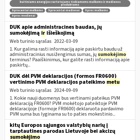
buitiniams energijos vartotojams tiekiamoms malkoms ir medienos
produktams
9 procentai malkoms
9 procentai medienai
9 proc malkoms
9 proc medienai
DUK apie administracines baudas, jų
sumokėjimą
ir
išieškojimą
Web turinio sąrašas
2022-03-09
1. Kur galima rasti informaciją apie paskirtų baudų už
administracinius nusižengimus sumas, jų
sumokėjimo
terminus? Paaiškinimus, kur galite rasti informaciją apie
paskirtų...
DUK dėl PVM deklaracijos (formos FR0600)
vertinimo PVM deklaracijos pateikimo
metu
Web turinio sąrašas
2024-09-09
1. Kokie nauji duomenys bus vertinami pateikus PVM
deklaraciją FR0600? PVM mokėtojo pateiktoje PVM
deklaracijoje (formoje FR0600) deklaruota pardavimo
PVM suma bus lyginama su to paties mokestinio...
kitų Europos sąjungos valstybių narių į
tarptautines parodas Lietuvoje bei akcizų
sumokėjimo