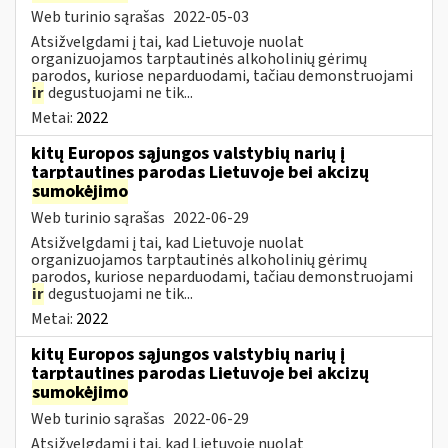
Web turinio sąrašas
2022-05-03
Atsižvelgdami į tai, kad Lietuvoje nuolat
organizuojamos tarptautinės alkoholinių gėrimų
parodos, kuriose neparduodami, tačiau demonstruojami
ir
degustuojami ne tik...
Metai:
2022
kitų Europos sąjungos valstybių narių į
tarptautines parodas Lietuvoje bei akcizų
sumokėjimo
Web turinio sąrašas
2022-06-29
Atsižvelgdami į tai, kad Lietuvoje nuolat
organizuojamos tarptautinės alkoholinių gėrimų
parodos, kuriose neparduodami, tačiau demonstruojami
ir
degustuojami ne tik...
Metai:
2022
kitų Europos sąjungos valstybių narių į
tarptautines parodas Lietuvoje bei akcizų
sumokėjimo
Web turinio sąrašas
2022-06-29
Atsižvelgdami į tai, kad Lietuvoje nuolat