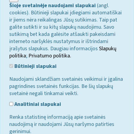
Šioje svetainėje naudojami slapukai
(angl.
cookies). Būtinieji slapukai įdiegiami automatiškai
ir jiems nėra reikalingas Jūsų sutikimas. Taip pat
galite sutikti ir su kitų slapukų naudojimu. Savo
sutikimą bet kada galėsite atšaukti pakeisdami
interneto naršyklės nustatymus ir ištrindami
įrašytus slapukus. Daugiau informacijos
Slapukų
politika
;
Privatumo politika.
Būtinieji slapukai
Naudojami sklandžiam svetainės veikimui ir įgalina
pagrindines svetainės funkcijas. Be šių slapukų
svetainė negali tinkamai veikti.
Analitiniai slapukai
Renka statistinę informaciją apie svetainės
naudojimą ir naudojami Jūsų naršymo patirties
gerinimui.