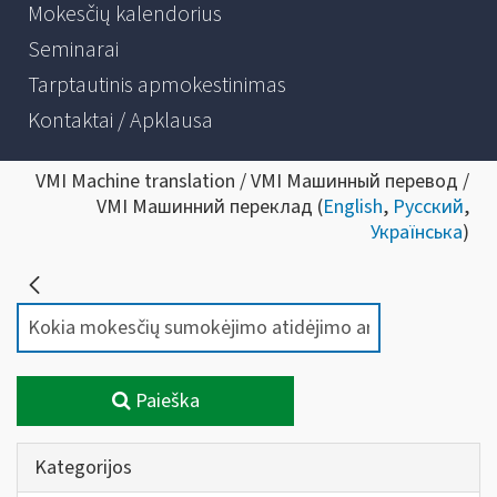
Mokesčių kalendorius
Seminarai
Tarptautinis apmokestinimas
Kontaktai / Apklausa
VMI Machine translation / VMI Машинный перевод /
VMI Машинний переклад (
English
,
Русский
,
Українська
)
Paieška
Kategorijos