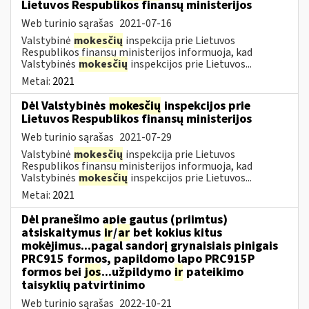
Lietuvos Respublikos finansų ministerijos
Web turinio sąrašas
2021-07-16
Valstybinė
mokesčių
inspekcija prie Lietuvos
Respublikos finansų ministerijos informuoja, kad
Valstybinės
mokesčių
inspekcijos prie Lietuvos...
Metai:
2021
Dėl Valstybinės
mokesčių
inspekcijos prie
Lietuvos Respublikos finansų ministerijos
Web turinio sąrašas
2021-07-29
Valstybinė
mokesčių
inspekcija prie Lietuvos
Respublikos finansų ministerijos informuoja, kad
Valstybinės
mokesčių
inspekcijos prie Lietuvos...
Metai:
2021
Dėl pranešimo apie gautus (priimtus)
atsiskaitymus
ir
/
ar
bet kokius kitus
mokėjimus...pagal sandorį grynaisiais pinigais
PRC915 formos, papildomo lapo PRC915P
formos bei
jos
...užpildymo
ir
pateikimo
taisyklių patvirtinimo
Web turinio sąrašas
2022-10-21