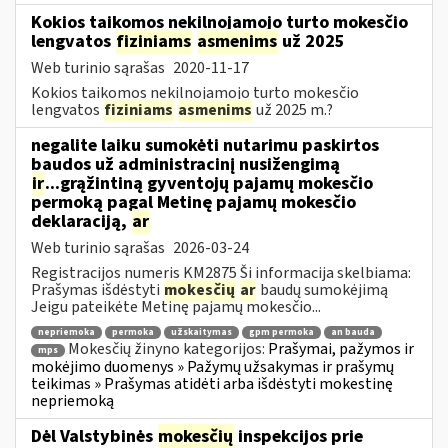
Kokios taikomos nekilnojamojo turto mokesčio
lengvatos
fiziniams
asmenims
už 2025
Web turinio sąrašas
2020-11-17
Kokios taikomos nekilnojamojo turto mokesčio
lengvatos
fiziniams
asmenims
už 2025 m.?
negalite laiku sumokėti nutarimu paskirtos
baudos už administracinį nusižengimą
ir
...grąžintiną gyventojų pajamų mokesčio
permoką pagal Metinę pajamų mokesčio
deklaraciją,
ar
Web turinio sąrašas
2026-03-24
Registracijos numeris KM2875 Ši informacija skelbiama:
Prašymas išdėstyti
mokesčių
ar
baudų sumokėjimą
Jeigu pateikėte Metinę pajamų mokesčio...
nepriemoka
permoka
užskaitymas
gpm permoka
an bauda
Mokesčių žinyno kategorijos:
Prašymai, pažymos ir
mps
mokėjimo duomenys » Pažymų užsakymas ir prašymų
teikimas » Prašymas atidėti arba išdėstyti mokestinę
nepriemoką
Dėl Valstybinės
mokesčių
inspekcijos prie