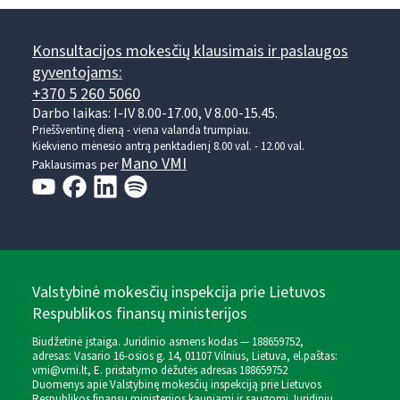
Konsultacijos mokesčių klausimais ir paslaugos
gyventojams:
+370 5 260 5060
Darbo laikas: I-IV 8.00-17.00, V 8.00-15.45.
Prieššventinę dieną - viena valanda trumpiau.
Kiekvieno mėnesio antrą penktadienį 8.00 val. - 12.00 val.
Mano VMI
Paklausimas per
Valstybinė mokesčių inspekcija prie Lietuvos
Respublikos finansų ministerijos
Biudžetinė įstaiga. Juridinio asmens kodas — 188659752,
adresas: Vasario 16-osios g. 14, 01107 Vilnius, Lietuva, el.paštas:
vmi@vmi.lt
, E. pristatymo dėžutės adresas 188659752
Duomenys apie Valstybinę mokesčių inspekciją prie Lietuvos
Respublikos finansų ministerijos kaupiami ir saugomi Juridinių