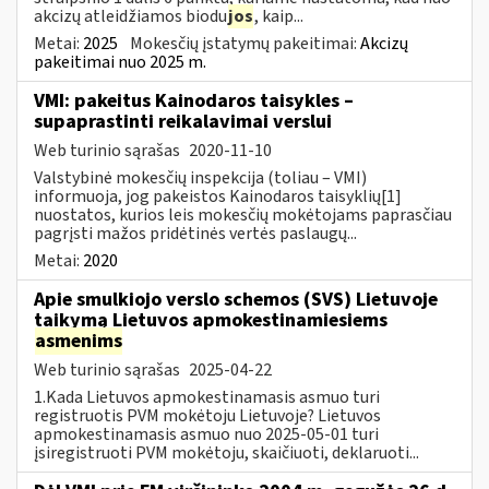
akcizų atleidžiamos biodu
jos
, kaip...
Metai:
2025
Mokesčių įstatymų pakeitimai:
Akcizų
pakeitimai nuo 2025 m.
VMI: pakeitus Kainodaros taisykles –
supaprastinti reikalavimai verslui
Web turinio sąrašas
2020-11-10
Valstybinė mokesčių inspekcija (toliau – VMI)
informuoja, jog pakeistos Kainodaros taisyklių[1]
nuostatos, kurios leis mokesčių mokėtojams paprasčiau
pagrįsti mažos pridėtinės vertės paslaugų...
Metai:
2020
Apie smulkiojo verslo schemos (SVS) Lietuvoje
taikymą Lietuvos apmokestinamiesiems
asmenims
Web turinio sąrašas
2025-04-22
1.Kada Lietuvos apmokestinamasis asmuo turi
registruotis PVM mokėtoju Lietuvoje? Lietuvos
apmokestinamasis asmuo nuo 2025-05-01 turi
įsiregistruoti PVM mokėtoju, skaičiuoti, deklaruoti...