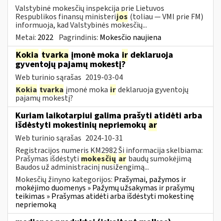
Valstybinė mokesčių inspekcija prie Lietuvos
Respublikos finansų ministeri
jos
(toliau ― VMI prie FM)
informuoja, kad Valstybinės mokesčių...
Metai:
2022
Pagrindinis:
Mokesčio naujiena
Kokia
tvarka
įmonė moka
ir
deklaruoja
gyventojų pajamų mokestį?
Web turinio sąrašas
2019-03-04
Kokia
tvarka
įmonė moka
ir
deklaruoja gyventojų
pajamų mokestį?
Kuriam laikotarpiui galima prašyti atidėti arba
išdėstyti mokestinių nepriemokų
ar
Web turinio sąrašas
2024-10-31
Registracijos numeris KM2982 Ši informacija skelbiama:
Prašymas išdėstyti
mokesčių
ar
baudų sumokėjimą
Baudos už administracinį nusižengimą...
Mokesčių žinyno kategorijos:
Prašymai, pažymos ir
mokėjimo duomenys » Pažymų užsakymas ir prašymų
teikimas » Prašymas atidėti arba išdėstyti mokestinę
nepriemoką