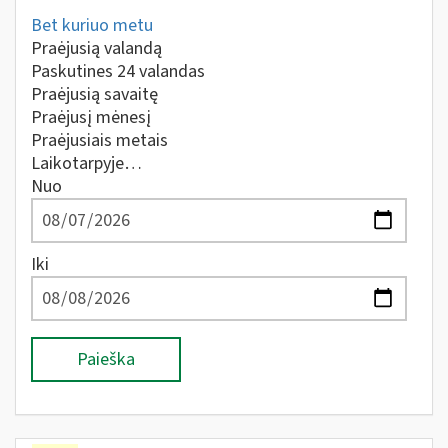
Bet kuriuo metu
Praėjusią valandą
Paskutines 24 valandas
Praėjusią savaitę
Praėjusį mėnesį
Praėjusiais metais
Laikotarpyje…
Nuo
Iki
Paieška