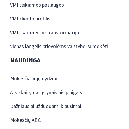
VMI teikiamos paslaugos
VMI kliento profilis
VMI skaitmeninė transformacija
Vienas langelis prievolėms valstybei sumokėti
NAUDINGA
Mokesčiai ir jų dydžiai
Atsiskaitymas grynaisiais pinigais
Dažniausiai užduodami klausimai
Mokesčių ABC