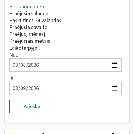
Bet kuriuo metu
Praėjusią valandą
Paskutines 24 valandas
Praėjusią savaitę
Praėjusį mėnesį
Praėjusiais metais
Laikotarpyje…
Nuo
Iki
Paieška