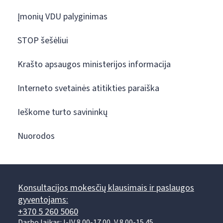
Įmonių VDU palyginimas
STOP šešėliui
Krašto apsaugos ministerijos informacija
Interneto svetainės atitikties paraiška
Ieškome turto savininkų
Nuorodos
Konsultacijos mokesčių klausimais ir paslaugos
gyventojams:
+370 5 260 5060
Darbo laikas: I-IV 8.00-17.00, V 8.00-15.45.