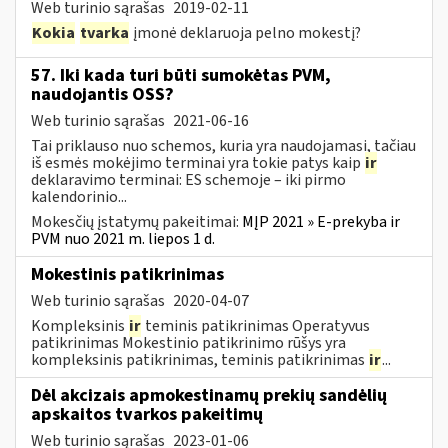
Web turinio sąrašas
2019-02-11
Kokia
tvarka
įmonė deklaruoja pelno mokestį?
57. Iki kada turi būti sumokėtas PVM,
naudojantis OSS?
Web turinio sąrašas
2021-06-16
Tai priklauso nuo schemos, kuria yra naudojamasi, tačiau
iš esmės mokėjimo terminai yra tokie patys kaip
ir
deklaravimo terminai: ES schemoje – iki pirmo
kalendorinio...
Mokesčių įstatymų pakeitimai:
MĮP 2021 » E-prekyba ir
PVM nuo 2021 m. liepos 1 d.
Mokestinis patikrinimas
Web turinio sąrašas
2020-04-07
Kompleksinis
ir
teminis patikrinimas Operatyvus
patikrinimas Mokestinio patikrinimo rūšys yra
kompleksinis patikrinimas, teminis patikrinimas
ir
...
Dėl akcizais apmokestinamų prekių sandėlių
apskaitos tvarkos pakeitimų
Web turinio sąrašas
2023-01-06