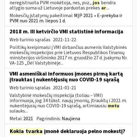
neregistruota PVM mokėtoja, nes, pvz.,
jos
bendra
atlygio suma už Lietuvoje parduotas prekes
ar
...
Mokesčių įstatymų pakeitimai:
MĮP 2021 » E-prekyba ir
PVM nuo 2021 m. liepos 1 d.
2018 m. III ketvirčio VMI statistinė informacija
Web turinio sąrašas
2021-11-22
Politikų kreipimaisi į VMI dirbančius asmenis Valstybinės
mokesčių inspekcijos prie Lietuvos Respublikos finansų
ministerijos viršininko 2017 m. gruodžio 27 d. įsakymu Nr.
VA-125 „Dėl Valstybinėje...
VMI asmeniškai informuos įmones pirmą kartą
įtrauktas į nukentėjusių nuo COVID-19 sąrašą
Web turinio sąrašas
2021-01-21
Valstybinė mokesčių inspekcija (toliau – VMI)
informuoja, jog 34 tūkst. naujų įmonių, įtrauktų į 2021 m.
nukentėjusių nuo COVID-19 sąrašą, artimiausiu
metu
sulauks...
Metai:
2021
Pagrindinis:
Naujiena
Kokia
tvarka
įmonė deklaruoja pelno mokestį?