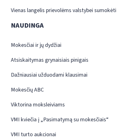
Vienas langelis prievolėms valstybei sumokėti
NAUDINGA
Mokesčiai ir jų dydžiai
Atsiskaitymas grynaisiais pinigais
Dažniausiai užduodami klausimai
Mokesčių ABC
Viktorina moksleiviams
VMI kviečia į „Pasimatymą su mokesčiais“
VMI turto aukcionai