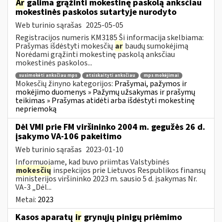
Ar
galima grąžinti mokestinę paskolą anksčiau
mokestinės paskolos sutartyje nurodyto
Web turinio sąrašas
2025-05-05
Registracijos numeris KM3185 Ši informacija skelbiama:
Prašymas išdėstyti mokesčių
ar
baudų sumokėjimą
Norėdami grąžinti mokestinę paskolą anksčiau
mokestinės paskolos...
susimokėti anksčiau mps
atsiskaityti anksčiau
mps mokėjimai
Mokesčių žinyno kategorijos:
Prašymai, pažymos ir
mokėjimo duomenys » Pažymų užsakymas ir prašymų
teikimas » Prašymas atidėti arba išdėstyti mokestinę
nepriemoką
Dėl VMI prie FM viršininko 2004 m. gegužės 26 d.
įsakymo VA-106 pakeitimo
Web turinio sąrašas
2023-01-10
Informuojame, kad buvo priimtas Valstybinės
mokesčių
inspekcijos prie Lietuvos Respublikos finansų
ministerijos viršininko 2023 m. sausio 5 d. įsakymas Nr.
VA-3 „Dėl...
Metai:
2023
Kasos aparatų
ir
grynųjų pinigų priėmimo