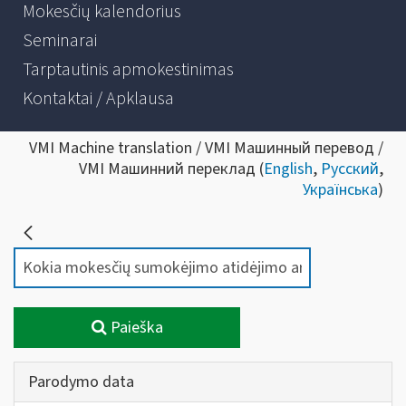
Mokesčių kalendorius
Seminarai
Tarptautinis apmokestinimas
Kontaktai / Apklausa
VMI Machine translation / VMI Машинный перевод /
VMI Машинний переклад (
English
,
Русский
,
Українська
)
Paieška
Parodymo data