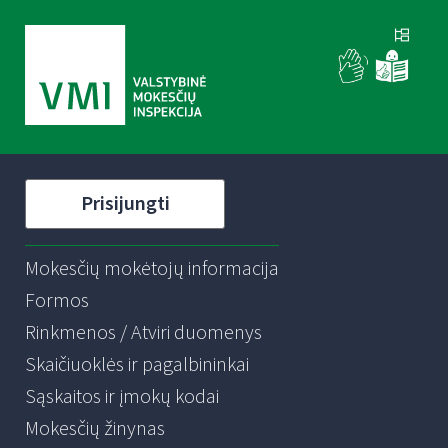
Prisijungti
Mokesčių mokėtojų informacija
Formos
Rinkmenos / Atviri duomenys
Skaičiuoklės ir pagalbininkai
Sąskaitos ir įmokų kodai
Mokesčių žinynas