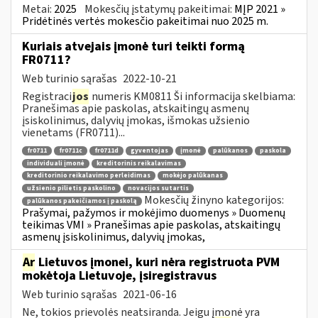
Metai:
2025
Mokesčių įstatymų pakeitimai:
MĮP 2021 »
Pridėtinės vertės mokesčio pakeitimai nuo 2025 m.
Kuriais atvejais įmonė turi teikti formą
FR0711?
Web turinio sąrašas
2022-10-21
Registraci
jos
numeris KM0811 Ši informacija skelbiama:
Pranešimas apie paskolas, atskaitingų asmenų
įsiskolinimus, dalyvių įmokas, išmokas užsienio
vienetams (FR0711)...
fr0711
fr0711c
fr0711d
gyventojas
įmonė
palūkanos
paskola
individuali įmonė
kreditorinis reikalavimas
kreditorinio reikalavimo perleidimas
mokėjo palūkanas
užsienio pilietis paskolino
novacijos sutartis
Mokesčių žinyno kategorijos:
palūkanos pakeičiamos į paskolą
Prašymai, pažymos ir mokėjimo duomenys » Duomenų
teikimas VMI » Pranešimas apie paskolas, atskaitingų
asmenų įsiskolinimus, dalyvių įmokas,
Ar
Lietuvos įmonei, kuri nėra registruota PVM
mokėtoja Lietuvoje, įsiregistravus
Web turinio sąrašas
2021-06-16
Ne, tokios prievolės neatsiranda. Jeigu įmonė yra