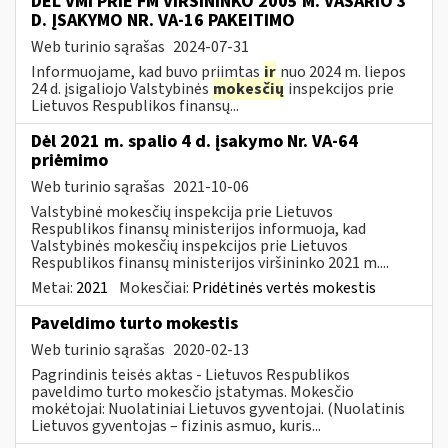
DĖL VMI PRIE FM VIRŠININKO 2005 M. VASARIO 3
D. ĮSAKYMO NR. VA-16 PAKEITIMO
Web turinio sąrašas
2024-07-31
Informuojame, kad buvo priimtas
ir
nuo 2024 m. liepos
24 d. įsigaliojo Valstybinės
mokesčių
inspekcijos prie
Lietuvos Respublikos finansų...
Dėl 2021 m. spalio 4 d. įsakymo Nr. VA-64
priėmimo
Web turinio sąrašas
2021-10-06
Valstybinė mokesčių inspekcija prie Lietuvos
Respublikos finansų ministerijos informuoja, kad
Valstybinės mokesčių inspekcijos prie Lietuvos
Respublikos finansų ministerijos viršininko 2021 m....
Metai:
2021
Mokesčiai:
Pridėtinės vertės mokestis
Paveldimo turto mokestis
Web turinio sąrašas
2020-02-13
Pagrindinis teisės aktas - Lietuvos Respublikos
paveldimo turto mokesčio įstatymas. Mokesčio
mokėtojai: Nuolatiniai Lietuvos gyventojai. (Nuolatinis
Lietuvos gyventojas – fizinis asmuo, kuris...