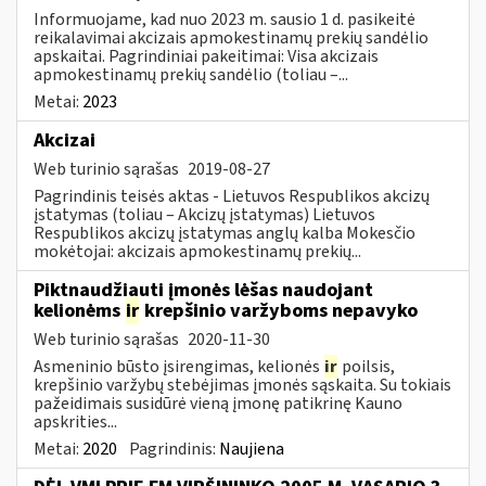
Informuojame, kad nuo 2023 m. sausio 1 d. pasikeitė
reikalavimai akcizais apmokestinamų prekių sandėlio
apskaitai. Pagrindiniai pakeitimai: Visa akcizais
apmokestinamų prekių sandėlio (toliau –...
Metai:
2023
Akcizai
Web turinio sąrašas
2019-08-27
Pagrindinis teisės aktas - Lietuvos Respublikos akcizų
įstatymas (toliau – Akcizų įstatymas) Lietuvos
Respublikos akcizų įstatymas anglų kalba Mokesčio
mokėtojai: akcizais apmokestinamų prekių...
Piktnaudžiauti įmonės lėšas naudojant
kelionėms
ir
krepšinio varžyboms nepavyko
Web turinio sąrašas
2020-11-30
Asmeninio būsto įsirengimas, kelionės
ir
poilsis,
krepšinio varžybų stebėjimas įmonės sąskaita. Su tokiais
pažeidimais susidūrė vieną įmonę patikrinę Kauno
apskrities...
Metai:
2020
Pagrindinis:
Naujiena