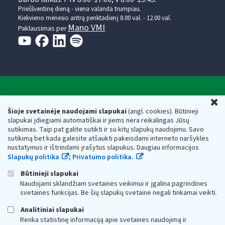
Prieššventinę dieną - viena valanda trumpiau.
Kiekvieno mėnesio antrą penktadienį 8.00 val. - 12.00 val.
Mano VMI
Paklausimas per
Valstybinė mokesčių inspekcija prie Lietuvos
U
Respublikos finansų ministerijos
Šioje svetainėje naudojami slapukai
(angl. cookies). Būtinieji
slapukai įdiegiami automatiškai ir jiems nėra reikalingas Jūsų
Biudžetinė įstaiga. Juridinio asmens kodas — 188659752,
sutikimas. Taip pat galite sutikti ir su kitų slapukų naudojimu. Savo
adresas: Vasario 16-osios g. 14, 01107 Vilnius, Lietuva, el.paštas:
sutikimą bet kada galėsite atšaukti pakeisdami interneto naršyklės
vmi@vmi.lt
, E. pristatymo dėžutės adresas 188659752
nustatymus ir ištrindami įrašytus slapukus. Daugiau informacijos
Duomenys apie Valstybinę mokesčių inspekciją prie Lietuvos
Slapukų politika
;
Privatumo politika.
Respublikos finansų ministerijos kaupiami ir saugomi Juridinių
asmenų registre
Būtinieji slapukai
Naudojami sklandžiam svetainės veikimui ir įgalina pagrindines
svetainės funkcijas. Be šių slapukų svetainė negali tinkamai veikti.
Analitiniai slapukai
Renka statistinę informaciją apie svetainės naudojimą ir