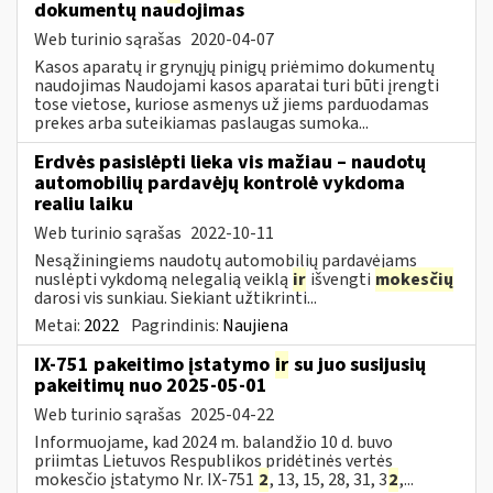
dokumentų naudojimas
Web turinio sąrašas
2020-04-07
Kasos aparatų ir grynųjų pinigų priėmimo dokumentų
naudojimas Naudojami kasos aparatai turi būti įrengti
tose vietose, kuriose asmenys už jiems parduodamas
prekes arba suteikiamas paslaugas sumoka...
Erdvės pasislėpti lieka vis mažiau – naudotų
automobilių pardavėjų kontrolė vykdoma
realiu laiku
Web turinio sąrašas
2022-10-11
Nesąžiningiems naudotų automobilių pardavėjams
nuslėpti vykdomą nelegalią veiklą
ir
išvengti
mokesčių
darosi vis sunkiau. Siekiant užtikrinti...
Metai:
2022
Pagrindinis:
Naujiena
IX-751 pakeitimo įstatymo
ir
su juo susijusių
pakeitimų nuo 2025-05-01
Web turinio sąrašas
2025-04-22
Informuojame, kad 2024 m. balandžio 10 d. buvo
priimtas Lietuvos Respublikos pridėtinės vertės
mokesčio įstatymo Nr. IX-751
2
, 13, 15, 28, 31, 3
2
,...