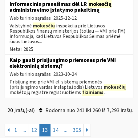
Informacinis pranešimas dėl LR
mokesčių
administravimo įstatymo pakeitimų
Web turinio sąrašas
2025-12-12
Valstybinė
mokesčių
inspekcija prie Lietuvos
Respublikos finansų ministerijos (toliau — VMI prie FM)
informuoja, kad Lietuvos Respublikos Seimas priėmė
šiuos Lietuvos...
Metai:
2025
Kaip gauti prisijungimo priemones prie VMI
elektroninių sistemų?
Web turinio sąrašas
2023-10-24
Prisijungimo prie VMI el. sistemų priemonės
(prisijungimo vardas ir slaptažodis) Lietuvos
mokesčių
mokėtojų registre registruotiems
fiziniams
...
20 Įrašų(-ai)
Rodoma nuo 241 iki 260 iš 7,293 irašų.
1
...
12
13
14
...
365