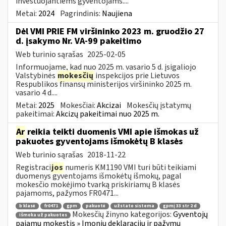
investuojantiems gyventojams....
Metai:
2024
Pagrindinis:
Naujiena
Dėl VMI PRIE FM viršininko 2023 m. gruodžio 27
d. įsakymo Nr. VA-99 pakeitimo
Web turinio sąrašas
2025-02-05
Informuojame, kad nuo 2025 m. vasario 5 d. įsigaliojo
Valstybinės
mokesčių
inspekcijos prie Lietuvos
Respublikos finansų ministerijos viršininko 2025 m.
vasario 4 d....
Metai:
2025
Mokesčiai:
Akcizai
Mokesčių įstatymų
pakeitimai:
Akcizų pakeitimai nuo 2025 m.
Ar
reikia teikti duomenis VMI apie išmokas už
pakuotes gyventojams išmokėtų B klasės
Web turinio sąrašas
2018-11-22
Registraci
jos
numeris KM1190 VMI turi būti teikiami
duomenys gyventojams išmokėtų išmokų, pagal
mokesčio mokėjimo tvarką priskiriamų B klasės
pajamoms, pažymos FR0471...
b klasė
fr0471
gpm
pakuotė
užstato sistema
gpmį 33 str 2 d
Mokesčių žinyno kategorijos:
Gyventojų
išmoka už pakuotes
pajamų mokestis » Įmonių deklaracijų ir pažymų