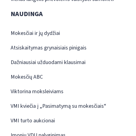
NAUDINGA
Mokesčiai ir jų dydžiai
Atsiskaitymas grynaisiais pinigais
Dažniausiai užduodami klausimai
Mokesčių ABC
Viktorina moksleiviams
VMI kviečia į „Pasimatymą su mokesčiais“
VMI turto aukcionai
Įmonių VDU palyginimas