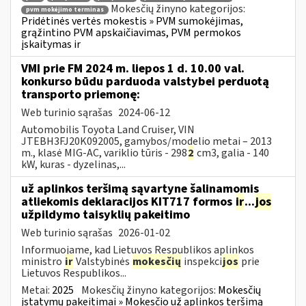
Mokesčių žinyno kategorijos:
pvm mokėjimo terminas
Pridėtinės vertės mokestis » PVM sumokėjimas,
grąžintino PVM apskaičiavimas, PVM permokos
įskaitymas ir
VMI prie FM 2024 m. liepos 1 d. 10.00 val.
konkurso būdu parduoda valstybei perduotą
transporto priemonę:
Web turinio sąrašas
2024-06-12
Automobilis Toyota Land Cruiser, VIN
JTEBH3FJ20K092005, gamybos/modelio metai – 2013
m., klasė MIG-AC, variklio tūris - 298
2
cm3, galia - 140
kW, kuras - dyzelinas,...
už aplinkos teršimą sąvartyne šalinamomis
atliekomis deklaracijos KIT717 formos
ir
...
jos
užpildymo taisyklių pakeitimo
Web turinio sąrašas
2026-01-02
Informuojame, kad Lietuvos Respublikos aplinkos
ministro
ir
Valstybinės
mokesčių
inspekci
jos
prie
Lietuvos Respublikos...
Metai:
2025
Mokesčių žinyno kategorijos:
Mokesčių
įstatymų pakeitimai » Mokesčio už aplinkos teršimą