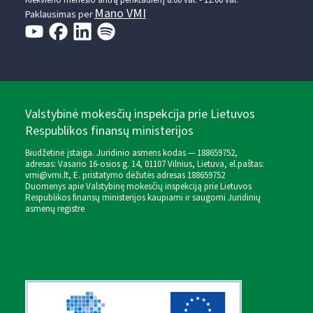
Kiekvieno mėnesio antrą penktadienį 8.00 val. - 12.00 val.
Mano VMI
Paklausimas per
Valstybinė mokesčių inspekcija prie Lietuvos
Respublikos finansų ministerijos
Biudžetinė įstaiga. Juridinio asmens kodas — 188659752,
adresas: Vasario 16-osios g. 14, 01107 Vilnius, Lietuva, el.paštas:
vmi@vmi.lt
, E. pristatymo dėžutės adresas 188659752
Duomenys apie Valstybinę mokesčių inspekciją prie Lietuvos
Respublikos finansų ministerijos kaupiami ir saugomi Juridinių
asmenų registre