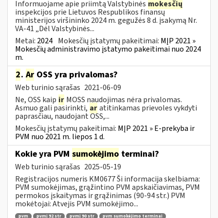
Informuojame apie priimtą Valstybinės
mokesčių
inspekcijos prie Lietuvos Respublikos finansų
ministerijos viršininko 2024 m. gegužės 8 d. įsakymą Nr.
VA-41 „Dėl Valstybinės...
Metai:
2024
Mokesčių įstatymų pakeitimai:
MĮP 2021 »
Mokesčių administravimo įstatymo pakeitimai nuo 2024
m.
2
.
Ar
OSS yra privalomas?
Web turinio sąrašas
2021-06-09
Ne, OSS kaip
ir
MOSS naudojimas nėra privalomas.
Asmuo gali pasirinkti,
ar
atitinkamas prievoles vykdyti
paprasčiau, naudojant OSS,...
Mokesčių įstatymų pakeitimai:
MĮP 2021 » E-prekyba ir
PVM nuo 2021 m. liepos 1 d.
Kokie yra PVM
sumokėjimo
terminai?
Web turinio sąrašas
2025-05-19
Registracijos numeris KM0677 Ši informacija skelbiama:
PVM sumokėjimas, grąžintino PVM apskaičiavimas, PVM
permokos įskaitymas ir grąžinimas (90-94 str.) PVM
mokėtojai: Atvejis PVM sumokėjimo...
pvm
pvmį 92 str
pvmį 90 str
pvm sumokėjimo terminai