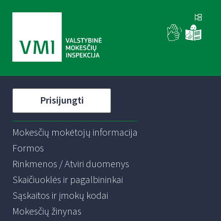
Prisijungti
Mokesčių mokėtojų informacija
Formos
Rinkmenos / Atviri duomenys
Skaičiuoklės ir pagalbininkai
Sąskaitos ir įmokų kodai
Mokesčių žinynas