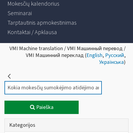
Mokesčių kalendorius
Seminarai
Tarptautinis apmokestinimas
Kontaktai / Apklausa
VMI Machine translation / VMI Машинный перевод /
VMI Машинний переклад (
English
,
Русский
,
Українська
)
Paieška
Kategorijos