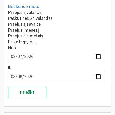
Bet kuriuo metu
Praėjusią valandą
Paskutines 24 valandas
Praėjusią savaitę
Praėjusį mėnesį
Praėjusiais metais
Laikotarpyje…
Nuo
Iki
Paieška