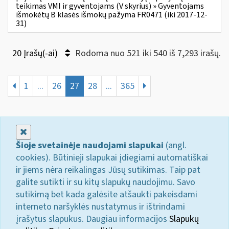
teikimas VMI ir gyventojams (V skyrius) » Gyventojams
išmokėtų B klasės išmokų pažyma FR0471 (iki 2017-12-
31)
20 Įrašų(-ai)
Rodoma nuo 521 iki 540 iš 7,293 irašų.
1
...
26
27
28
...
365
Uždaryti
Šioje svetainėje naudojami slapukai
(angl.
cookies). Būtinieji slapukai įdiegiami automatiškai
ir jiems nėra reikalingas Jūsų sutikimas. Taip pat
galite sutikti ir su kitų slapukų naudojimu. Savo
sutikimą bet kada galėsite atšaukti pakeisdami
interneto naršyklės nustatymus ir ištrindami
įrašytus slapukus. Daugiau informacijos
Slapukų