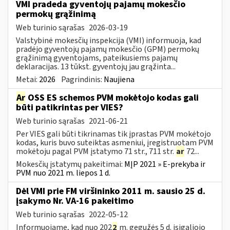
VMI pradeda gyventojų pajamų mokesčio
permokų grąžinimą
Web turinio sąrašas
2026-03-19
Valstybinė mokesčių inspekcija (VMI) informuoja, kad
pradėjo gyventojų pajamų mokesčio (GPM) permokų
grąžinimą gyventojams, pateikusiems pajamų
deklaracijas. 13 tūkst. gyventojų jau grąžinta...
Metai:
2026
Pagrindinis:
Naujiena
Ar
OSS ES schemos PVM mokėtojo kodas gali
būti patikrintas per VIES?
Web turinio sąrašas
2021-06-21
Per VIES gali būti tikrinamas tik įprastas PVM mokėtojo
kodas, kuris buvo suteiktas asmeniui, įregistruotam PVM
mokėtoju pagal PVM įstatymo 71 str., 711 str.
ar
72...
Mokesčių įstatymų pakeitimai:
MĮP 2021 » E-prekyba ir
PVM nuo 2021 m. liepos 1 d.
Dėl VMI prie FM viršininko 2011 m. sausio 25 d.
įsakymo Nr. VA-16 pakeitimo
Web turinio sąrašas
2022-05-12
Informuojame, kad nuo 202
2
m. gegužės 5 d. įsigaliojo