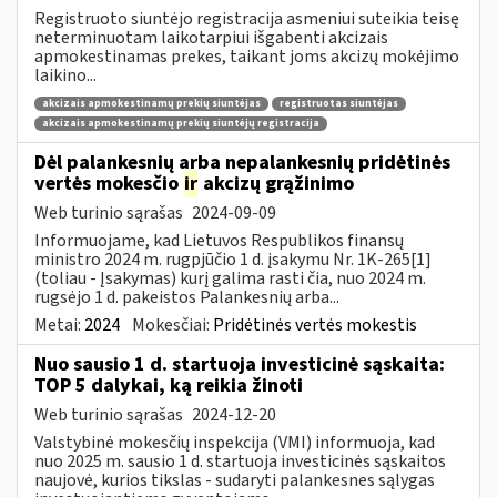
Registruoto siuntėjo registracija asmeniui suteikia teisę
neterminuotam laikotarpiui išgabenti akcizais
apmokestinamas prekes, taikant joms akcizų mokėjimo
laikino...
akcizais apmokestinamų prekių siuntėjas
registruotas siuntėjas
akcizais apmokestinamų prekių siuntėjų registracija
Dėl palankesnių arba nepalankesnių pridėtinės
vertės mokesčio
ir
akcizų grąžinimo
Web turinio sąrašas
2024-09-09
Informuojame, kad Lietuvos Respublikos finansų
ministro 2024 m. rugpjūčio 1 d. įsakymu Nr. 1K-265[1]
(toliau - Įsakymas) kurį galima rasti čia, nuo 2024 m.
rugsėjo 1 d. pakeistos Palankesnių arba...
Metai:
2024
Mokesčiai:
Pridėtinės vertės mokestis
Nuo sausio 1 d. startuoja investicinė sąskaita:
TOP 5 dalykai, ką reikia žinoti
Web turinio sąrašas
2024-12-20
Valstybinė mokesčių inspekcija (VMI) informuoja, kad
nuo 2025 m. sausio 1 d. startuoja investicinės sąskaitos
naujovė, kurios tikslas - sudaryti palankesnes sąlygas