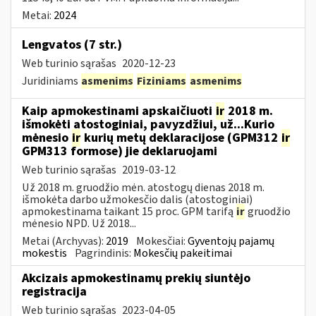
Metai:
2024
Lengvatos (7 str.)
Web turinio sąrašas
2020-12-23
Juridiniams
asmenims
Fiziniams
asmenims
Kaip apmokestinami apskaičiuoti
ir
2018 m.
išmokėti atostoginiai, pavyzdžiui, už...Kurio
mėnesio
ir
kurių metų deklaracijose (GPM312
ir
GPM313 formose) jie deklaruojami
Web turinio sąrašas
2019-03-12
Už 2018 m. gruodžio mėn. atostogų dienas 2018 m.
išmokėta darbo užmokesčio dalis (atostoginiai)
apmokestinama taikant 15 proc. GPM tarifą
ir
gruodžio
mėnesio NPD. Už 2018...
Metai (Archyvas):
2019
Mokesčiai:
Gyventojų pajamų
mokestis
Pagrindinis:
Mokesčių pakeitimai
Akcizais apmokestinamų prekių siuntėjo
registracija
Web turinio sąrašas
2023-04-05