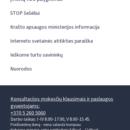
STOP šešėliui
Krašto apsaugos ministerijos informacija
Interneto svetainės atitikties paraiška
Ieškome turto savininkų
Nuorodos
Konsultacijos mokesčių klausimais ir paslaugos
gyventojams:
+370 5 260 5060
Darbo laikas: I-IV 8.00-17.00, V 8.00-15.45.
Prieššventinę dieną - viena valanda trumpiau.