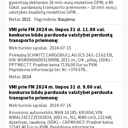
gyventojų deklaravo 26 mln. eurų mokėtino GPM, o 89
tūkst. pardavusių transporto priemones – 10 mln. eurų į
valstybės biudžetą mokėtino GPM....
Metai:
2021
Pagrindinis:
Naujiena
VMI prie FM 2024 m. liepos 31 d. 11.00 val.
konkurso būdu parduoda valstybei perduotą
transporto priemonę:
Web turinio sąrašas
2024-07-15
Priekabą SCHMITZ CARGOBULL AG SCS 24/L-13.62 EB,
VIN: WSM00000003139998, 2011 m., O4-, pilka, (SDK) –
PPTMECTT. Pradinė kaina 7139,00 Eur su PVM.
Papildoma informacija tel. Nr. +370 678...
Metai:
2024
VMI prie FM 2024 m. liepos 31 d. 9.00 val.
konkurso būdu parduoda valstybei perduota
transporto priemonę:
Web turinio sąrašas
2024-07-16
Krovininis automobilis MAN 10.185, KRJ650, VIN:
WMAL24ZZZ2Y101834, 2002 m., N2, 4580 cm3, 132 kW,
dyzelinas, raudona, (SDK) – CAPMHNCF. Pradinė kaina
11543,40 Eur su PVM. Papildoma informacija...