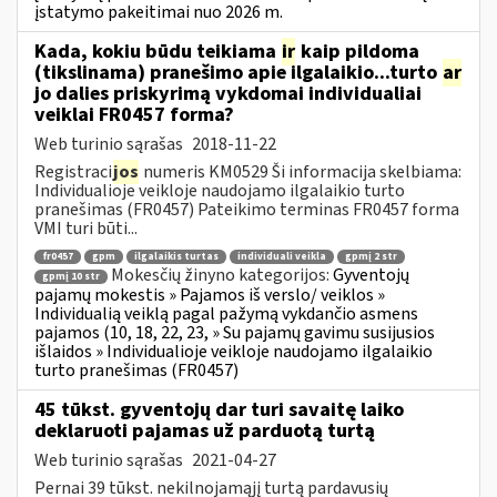
įstatymo pakeitimai nuo 2026 m.
Kada, kokiu būdu teikiama
ir
kaip pildoma
(tikslinama) pranešimo apie ilgalaikio...turto
ar
jo dalies priskyrimą vykdomai individualiai
veiklai FR0457 forma?
Web turinio sąrašas
2018-11-22
Registraci
jos
numeris KM0529 Ši informacija skelbiama:
Individualioje veikloje naudojamo ilgalaikio turto
pranešimas (FR0457) Pateikimo terminas FR0457 forma
VMI turi būti...
fr0457
gpm
ilgalaikis turtas
individuali veikla
gpmį 2 str
Mokesčių žinyno kategorijos:
Gyventojų
gpmį 10 str
pajamų mokestis » Pajamos iš verslo/ veiklos »
Individualią veiklą pagal pažymą vykdančio asmens
pajamos (10, 18, 22, 23, » Su pajamų gavimu susijusios
išlaidos » Individualioje veikloje naudojamo ilgalaikio
turto pranešimas (FR0457)
45 tūkst. gyventojų dar turi savaitę laiko
deklaruoti pajamas už parduotą turtą
Web turinio sąrašas
2021-04-27
Pernai 39 tūkst. nekilnojamąjį turtą pardavusių