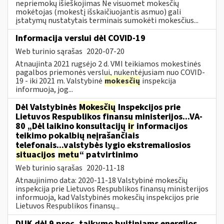
nepriemokų išieškojimas Ne visuomet mokesčių
mokėtojas (mokestį išskaičiuojantis asmuo) gali
įstatymų nustatytais terminais sumokėti mokesčius...
Informacija verslui dėl COVID-19
Web turinio sąrašas
2020-07-20
Atnaujinta 2021 rugsėjo 2 d. VMI teikiamos mokestinės
pagalbos priemonės verslui, nukentėjusiam nuo COVID-
19 - iki 2021 m. Valstybinė
mokesčių
inspekcija
informuoja, jog...
Dėl Valstybinės
Mokesčių
Inspekcijos prie
Lietuvos Respublikos finansų ministerijos...VA-
80 „Dėl laikino konsultacijų
ir
informacijos
teikimo pokalbių neįrašančiais
telefonais...valstybės lygio ekstremaliosios
situacijos
metu
“ patvirtinimo
Web turinio sąrašas
2020-11-18
Atnaujinimo data: 2020-11-18 Valstybinė mokesčių
inspekcija prie Lietuvos Respublikos finansų ministerijos
informuoja, kad Valstybinės mokesčių inspekcijos prie
Lietuvos Respublikos finansų...
DUK dėl 9 proc. taikymo buitiniams energijos