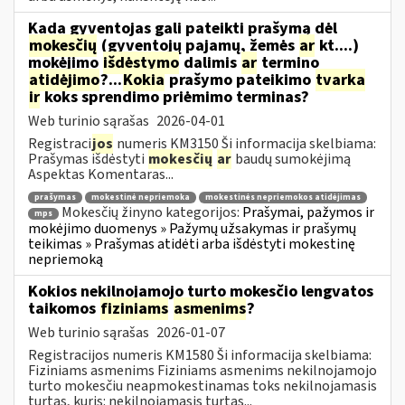
Kada gyventojas gali pateikti prašymą dėl
mokesčių
(gyventojų pajamų, žemės
ar
kt....)
mokėjimo
išdėstymo
dalimis
ar
termino
atidėjimo
?...
Kokia
prašymo pateikimo
tvarka
ir
koks sprendimo priėmimo terminas?
Web turinio sąrašas
2026-04-01
Registraci
jos
numeris KM3150 Ši informacija skelbiama:
Prašymas išdėstyti
mokesčių
ar
baudų sumokėjimą
Aspektas Komentaras...
prašymas
mokestinė nepriemoka
mokestinės nepriemokos atidėjimas
Mokesčių žinyno kategorijos:
Prašymai, pažymos ir
mps
mokėjimo duomenys » Pažymų užsakymas ir prašymų
teikimas » Prašymas atidėti arba išdėstyti mokestinę
nepriemoką
Kokios nekilnojamojo turto mokesčio lengvatos
taikomos
fiziniams
asmenims
?
Web turinio sąrašas
2026-01-07
Registracijos numeris KM1580 Ši informacija skelbiama:
Fiziniams asmenims Fiziniams asmenims nekilnojamojo
turto mokesčiu neapmokestinamas toks nekilnojamasis
turtas, kuris: nekilnojamasis turtas...