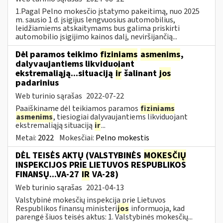
1.Pagal Pelno mokesčio įstatymo pakeitimą, nuo 2025
m. sausio 1 d. įsigijus lengvuosius automobilius,
leidžiamiems atskaitymams bus galima priskirti
automobilio įsigijimo kainos dalį, neviršijančią...
Dėl paramos teikimo
fiziniams
asmenims
,
dalyvaujantiems likviduojant
ekstremaliąją...situaciją
ir
šalinant
jos
padarinius
Web turinio sąrašas
2022-07-22
Paaiškiname dėl teikiamos paramos
fiziniams
asmenims
, tiesiogiai dalyvaujantiems likviduojant
ekstremaliąją situaciją
ir
...
Metai:
2022
Mokesčiai:
Pelno mokestis
DĖL TEISĖS AKTŲ (VALSTYBINĖS
MOKESČIŲ
INSPEKCIJOS PRIE LIETUVOS RESPUBLIKOS
FINANSŲ...VA-27
IR
VA-28)
Web turinio sąrašas
2021-04-13
Valstybinė mokesčių inspekcija prie Lietuvos
Respublikos finansų ministeri
jos
informuoja, kad
parengė šiuos teisės aktus: 1. Valstybinės mokesčių...