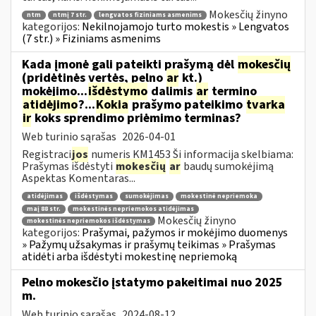
Mokesčių žinyno
ntm
ntmį 7 str.
lengvatos fiziniams asmenims
kategorijos:
Nekilnojamojo turto mokestis » Lengvatos
(7 str.) » Fiziniams asmenims
Kada įmonė gali pateikti prašymą dėl
mokesčių
(pridėtinės vertės, pelno
ar
kt.)
mokėjimo...
išdėstymo
dalimis
ar
termino
atidėjimo
?...
Kokia
prašymo pateikimo
tvarka
ir
koks sprendimo priėmimo terminas?
Web turinio sąrašas
2026-04-01
Registraci
jos
numeris KM1453 Ši informacija skelbiama:
Prašymas išdėstyti
mokesčių
ar
baudų sumokėjimą
Aspektas Komentaras...
atidėjimas
išdėstymas
sumokėjimas
mokestinė nepriemoka
maį 88 str.
mokestinės nepriemokos atidėjimas
Mokesčių žinyno
mokestinės nepriemokos išdėstymas
kategorijos:
Prašymai, pažymos ir mokėjimo duomenys
» Pažymų užsakymas ir prašymų teikimas » Prašymas
atidėti arba išdėstyti mokestinę nepriemoką
Pelno mokesčio įstatymo pakeitimai nuo 2025
m.
Web turinio sąrašas
2024-08-12