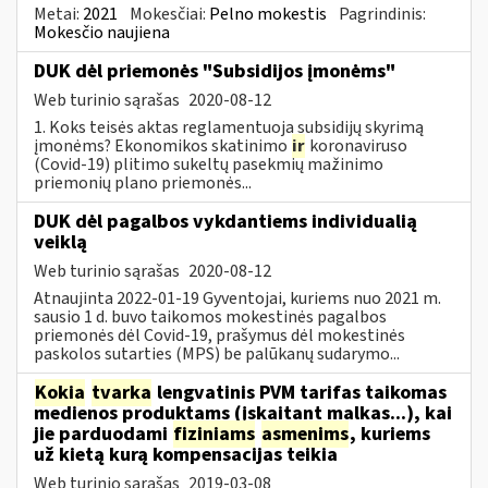
Metai:
2021
Mokesčiai:
Pelno mokestis
Pagrindinis:
Mokesčio naujiena
DUK dėl priemonės "Subsidijos įmonėms"
Web turinio sąrašas
2020-08-12
1. Koks teisės aktas reglamentuoja subsidijų skyrimą
įmonėms? Ekonomikos skatinimo
ir
koronaviruso
(Covid-19) plitimo sukeltų pasekmių mažinimo
priemonių plano priemonės...
DUK dėl pagalbos vykdantiems individualią
veiklą
Web turinio sąrašas
2020-08-12
Atnaujinta 2022-01-19 Gyventojai, kuriems nuo 2021 m.
sausio 1 d. buvo taikomos mokestinės pagalbos
priemonės dėl Covid-19, prašymus dėl mokestinės
paskolos sutarties (MPS) be palūkanų sudarymo...
Kokia
tvarka
lengvatinis PVM tarifas taikomas
medienos produktams (įskaitant malkas...), kai
jie parduodami
fiziniams
asmenims
, kuriems
už kietą kurą kompensacijas teikia
Web turinio sąrašas
2019-03-08