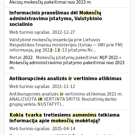
Akcizų mokesčių pakeitimai nuo 2023 m.
Informacinis pranešimas dėl
Mokesčių
administravimo įstatymo, Valstybinio
socialinio
Web turinio sąrašas
2022-12-27
Valstybinė mokesčių inspekcija prie Lietuvos
Respublikos finansų ministerijos (toliau — VMI prie FM)
informuoja, jog 202
2
-1
2
-13 įstatymu Nr....
Metai:
2022
Mokesčių įstatymų pakeitimai:
MĮP 2021 »
Mokesčių administravimo įstatymo pakeitimai nuo 2023
m.
Antikorupcinės analizės
ir
vertinimo atlikimas
Web turinio sąrašas
2021-11-12
Antikorupcinės analizės
ir
vertinimo atlikimas 2021 m.
ANALIZUOTA
IR
VERTINTA SRITIS: Nuolatinių darbo
grupių veikla. NUSTATYTI...
Kokia
tvarka
tretiesiems
asmenims
teikiama
informacija apie
mokesčių
mokėtoją?
Web turinio sąrašas
2025-04-14