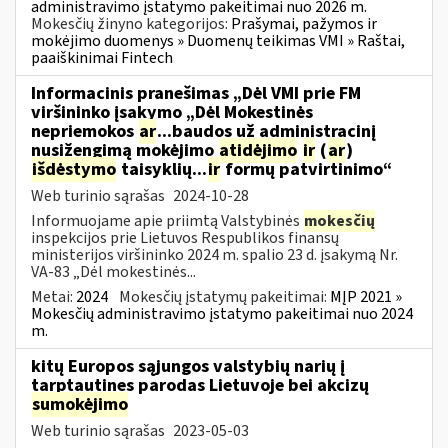
administravimo įstatymo pakeitimai nuo 2026 m.
Mokesčių žinyno kategorijos:
Prašymai, pažymos ir
mokėjimo duomenys » Duomenų teikimas VMI » Raštai,
paaiškinimai Fintech
Informacinis pranešimas „Dėl VMI prie FM
viršininko įsakymo „Dėl Mokestinės
nepriemokos
ar
...baudos už administracinį
nusižengimą mokėjimo
atidėjimo
ir
(
ar
)
išdėstymo
taisyklių...
ir
formų patvirtinimo“
Web turinio sąrašas
2024-10-28
Informuojame apie priimtą Valstybinės
mokesčių
inspekcijos prie Lietuvos Respublikos finansų
ministerijos viršininko 2024 m. spalio 23 d. įsakymą Nr.
VA-83 „Dėl mokestinės...
Metai:
2024
Mokesčių įstatymų pakeitimai:
MĮP 2021 »
Mokesčių administravimo įstatymo pakeitimai nuo 2024
m.
kitų Europos sąjungos valstybių narių į
tarptautines parodas Lietuvoje bei akcizų
sumokėjimo
Web turinio sąrašas
2023-05-03