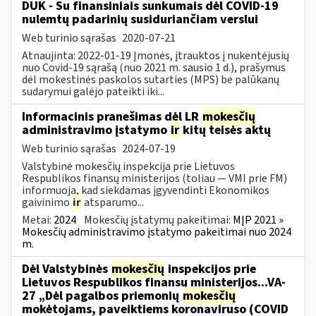
DUK - Su finansiniais sunkumais dėl COVID-19
nulemtų padarinių susiduriančiam verslui
Web turinio sąrašas
2020-07-21
Atnaujinta: 2022-01-19 Įmonės, įtrauktos į nukentėjusių
nuo Covid-19 sąrašą (nuo 2021 m. sausio 1 d.), prašymus
dėl mokestinės paskolos sutarties (MPS) be palūkanų
sudarymui galėjo pateikti iki...
Informacinis pranešimas dėl LR
mokesčių
administravimo įstatymo
ir
kitų teisės aktų
Web turinio sąrašas
2024-07-19
Valstybinė mokesčių inspekcija prie Lietuvos
Respublikos finansų ministerijos (toliau — VMI prie FM)
informuoja, kad siekdamas įgyvendinti Ekonomikos
gaivinimo
ir
atsparumo...
Metai:
2024
Mokesčių įstatymų pakeitimai:
MĮP 2021 »
Mokesčių administravimo įstatymo pakeitimai nuo 2024
m.
Dėl Valstybinės
mokesčių
inspekcijos prie
Lietuvos Respublikos finansų ministerijos...VA-
27 „Dėl pagalbos priemonių
mokesčių
mokėtojams, paveiktiems koronaviruso (COVID