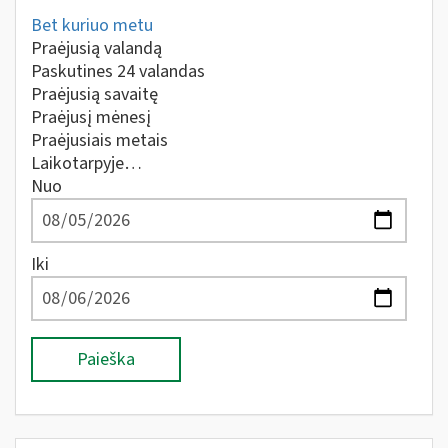
Bet kuriuo metu
Praėjusią valandą
Paskutines 24 valandas
Praėjusią savaitę
Praėjusį mėnesį
Praėjusiais metais
Laikotarpyje…
Nuo
Iki
Paieška