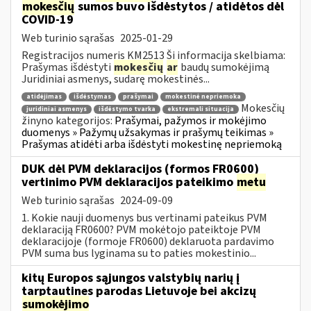
mokesčių
sumos buvo išdėstytos / atidėtos dėl
COVID-19
Web turinio sąrašas
2025-01-29
Registracijos numeris KM2513 Ši informacija skelbiama:
Prašymas išdėstyti
mokesčių
ar
baudų sumokėjimą
Juridiniai asmenys, sudarę mokestinės...
atidėjimas
išdėstymas
prašymai
mokestinė nepriemoka
Mokesčių
juridiniai asmenys
išdėstymo tvarka
ekstremali situacija
žinyno kategorijos:
Prašymai, pažymos ir mokėjimo
duomenys » Pažymų užsakymas ir prašymų teikimas »
Prašymas atidėti arba išdėstyti mokestinę nepriemoką
DUK dėl PVM deklaracijos (formos FR0600)
vertinimo PVM deklaracijos pateikimo
metu
Web turinio sąrašas
2024-09-09
1. Kokie nauji duomenys bus vertinami pateikus PVM
deklaraciją FR0600? PVM mokėtojo pateiktoje PVM
deklaracijoje (formoje FR0600) deklaruota pardavimo
PVM suma bus lyginama su to paties mokestinio...
kitų Europos sąjungos valstybių narių į
tarptautines parodas Lietuvoje bei akcizų
sumokėjimo