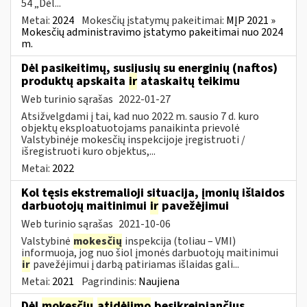
54 „Dėl...
Metai:
2024
Mokesčių įstatymų pakeitimai:
MĮP 2021 »
Mokesčių administravimo įstatymo pakeitimai nuo 2024
m.
Dėl pasikeitimų, susijusių su energinių (naftos)
produktų apskaita
ir
ataskaitų teikimu
Web turinio sąrašas
2022-01-27
Atsižvelgdami į tai, kad nuo 2022 m. sausio 7 d. kuro
objektų eksploatuotojams panaikinta prievolė
Valstybinėje mokesčių inspekcijoje įregistruoti /
išregistruoti kuro objektus,...
Metai:
2022
Kol tęsis ekstremalioji situacija, įmonių išlaidos
darbuotojų maitinimui
ir
pavežėjimui
Web turinio sąrašas
2021-10-06
Valstybinė
mokesčių
inspekcija (toliau – VMI)
informuoja, jog nuo šiol įmonės darbuotojų maitinimui
ir
pavežėjimui į darbą patiriamas išlaidas gali...
Metai:
2021
Pagrindinis:
Naujiena
Dėl
mokesčių
atidėjimo
besikreipiančius