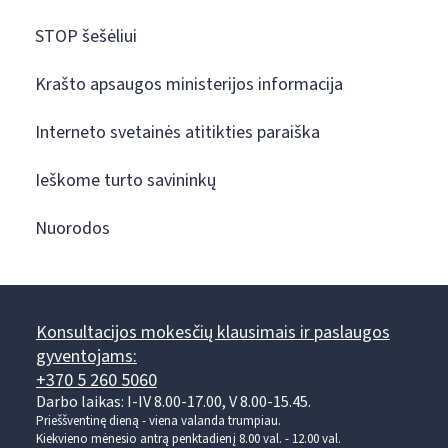
STOP šešėliui
Krašto apsaugos ministerijos informacija
Interneto svetainės atitikties paraiška
Ieškome turto savininkų
Nuorodos
Konsultacijos mokesčių klausimais ir paslaugos
gyventojams:
+370 5 260 5060
Darbo laikas: I-IV 8.00-17.00, V 8.00-15.45.
Prieššventinę dieną - viena valanda trumpiau.
Kiekvieno mėnesio antrą penktadienį 8.00 val. - 12.00 val.