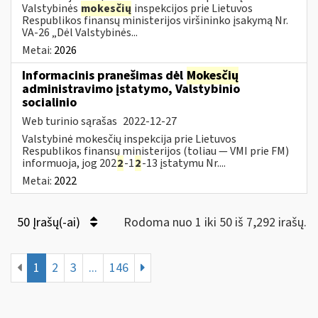
Valstybinės
mokesčių
inspekcijos prie Lietuvos
Respublikos finansų ministerijos viršininko įsakymą Nr.
VA-26 „Dėl Valstybinės...
Metai:
2026
Informacinis pranešimas dėl
Mokesčių
administravimo įstatymo, Valstybinio
socialinio
Web turinio sąrašas
2022-12-27
Valstybinė mokesčių inspekcija prie Lietuvos
Respublikos finansų ministerijos (toliau — VMI prie FM)
informuoja, jog 202
2
-1
2
-13 įstatymu Nr....
Metai:
2022
50 Įrašų(-ai)
Rodoma nuo 1 iki 50 iš 7,292 irašų.
1
2
3
...
146