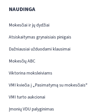
NAUDINGA
Mokesčiai ir jų dydžiai
Atsiskaitymas grynaisiais pinigais
Dažniausiai užduodami klausimai
Mokesčių ABC
Viktorina moksleiviams
VMI kviečia į „Pasimatymą su mokesčiais“
VMI turto aukcionai
Įmonių VDU palyginimas