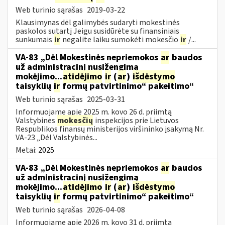
Web turinio sąrašas
2019-03-22
Klausimynas dėl galimybės sudaryti mokestinės
paskolos sutartį Jeigu susidūrėte su finansiniais
sunkumais
ir
negalite laiku sumokėti mokesčio
ir
/...
VA-83 „Dėl Mokestinės nepriemokos
ar
baudos
už administracinį nusižengimą
mokėjimo...
atidėjimo
ir
(
ar
)
išdėstymo
taisyklių
ir
formų patvirtinimo“ pakeitimo“
Web turinio sąrašas
2025-03-31
Informuojame apie 2025 m. kovo 26 d. priimtą
Valstybinės
mokesčių
inspekcijos prie Lietuvos
Respublikos finansų ministerijos viršininko įsakymą Nr.
VA-23 „Dėl Valstybinės...
Metai:
2025
VA-83 „Dėl Mokestinės nepriemokos
ar
baudos
už administracinį nusižengimą
mokėjimo...
atidėjimo
ir
(
ar
)
išdėstymo
taisyklių
ir
formų patvirtinimo“ pakeitimo“
Web turinio sąrašas
2026-04-08
Informuojame apie 2026 m. kovo 31 d. priimtą