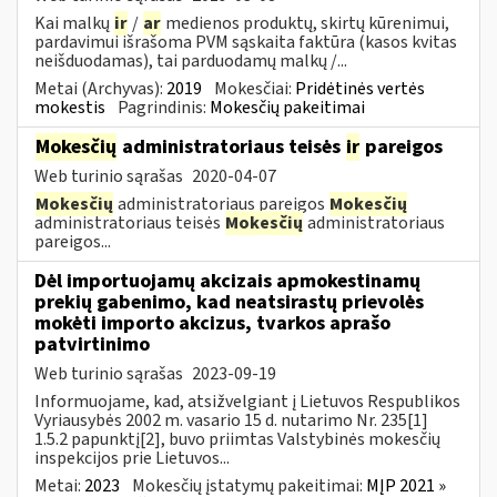
Kai malkų
ir
/
ar
medienos produktų, skirtų kūrenimui,
pardavimui išrašoma PVM sąskaita faktūra (kasos kvitas
neišduodamas), tai parduodamų malkų /...
Metai (Archyvas):
2019
Mokesčiai:
Pridėtinės vertės
mokestis
Pagrindinis:
Mokesčių pakeitimai
Mokesčių
administratoriaus teisės
ir
pareigos
Web turinio sąrašas
2020-04-07
Mokesčių
administratoriaus pareigos
Mokesčių
administratoriaus teisės
Mokesčių
administratoriaus
pareigos...
Dėl importuojamų akcizais apmokestinamų
prekių gabenimo, kad neatsirastų prievolės
mokėti importo akcizus, tvarkos aprašo
patvirtinimo
Web turinio sąrašas
2023-09-19
Informuojame, kad, atsižvelgiant į Lietuvos Respublikos
Vyriausybės 2002 m. vasario 15 d. nutarimo Nr. 235[1]
1.5.2 papunktį[2], buvo priimtas Valstybinės mokesčių
inspekcijos prie Lietuvos...
Metai:
2023
Mokesčių įstatymų pakeitimai:
MĮP 2021 »