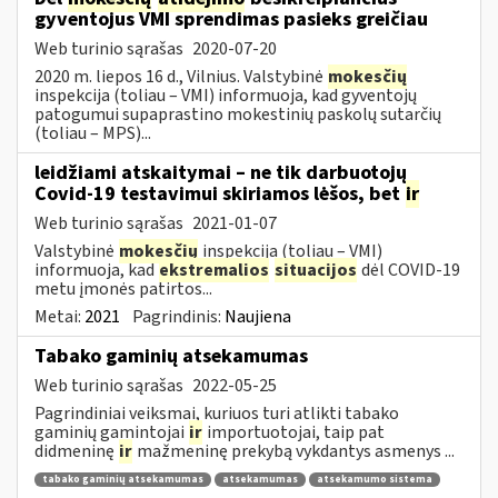
gyventojus VMI sprendimas pasieks greičiau
Web turinio sąrašas
2020-07-20
2020 m. liepos 16 d., Vilnius. Valstybinė
mokesčių
inspekcija (toliau – VMI) informuoja, kad gyventojų
patogumui supaprastino mokestinių paskolų sutarčių
(toliau – MPS)...
leidžiami atskaitymai – ne tik darbuotojų
Covid-19 testavimui skiriamos lėšos, bet
ir
Web turinio sąrašas
2021-01-07
Valstybinė
mokesčių
inspekcija (toliau – VMI)
informuoja, kad
ekstremalios
situacijos
dėl COVID-19
metu įmonės patirtos...
Metai:
2021
Pagrindinis:
Naujiena
Tabako gaminių atsekamumas
Web turinio sąrašas
2022-05-25
Pagrindiniai veiksmai, kuriuos turi atlikti tabako
gaminių gamintojai
ir
importuotojai, taip pat
didmeninę
ir
mažmeninę prekybą vykdantys asmenys ...
tabako gaminių atsekamumas
atsekamumas
atsekamumo sistema