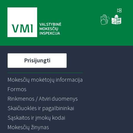
Prisijungti
Mokesčių mokėtojų informacija
Formos
Rinkmenos / Atviri duomenys
Skaičiuoklės ir pagalbininkai
Sąskaitos ir įmokų kodai
Mokesčių žinynas