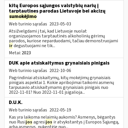
kitų Europos sąjungos valstybių narių į
tarptautines parodas Lietuvoje bei akcizų
sumokėjimo
Web turinio sąrašas
2023-05-03
Atsižvelgdami į tai, kad Lietuvoje nuolat
organizuojamos tarptautinės alkoholinių gėrimų
parodos, kuriose neparduodami, tačiau demonstruojami
ir
degustuojami ne tik...
Metai:
2023
DUK apie atsiskaitymus grynaisiais pinigais
Web turinio sąrašas
2022-10-06
Pagrindiniai atsiskaitymų, kitų mokėjimų grynaisiais
pinigais aspektai 1. Kokie apribojimai taikomi asmenų
tarpusavio atsiskaitymams grynaisiais pinigais nuo
2022-11-01? Nuo 2022-11-01 įsigalioja...
D.U.K.
Web turinio sąrašas
2022-05-19
Kas yra laikoma nelaimių aukomis? Asmenys, bėgantys
nuo Rusi
jos
agresi
jos
ir atvykstantys į Europos Sąjungą,
arba asmenys, nukentėję nuo...