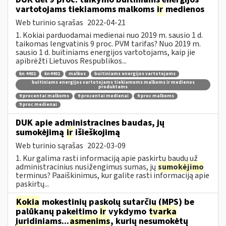
vartotojams tiekiamoms malkoms
ir
medienos
Web turinio sąrašas
2022-04-21
1. Kokiai parduodamai medienai nuo 2019 m. sausio 1 d.
taikomas lengvatinis 9 proc. PVM tarifas? Nuo 2019 m.
sausio 1 d. buitiniams energijos vartotojams, kaip jie
apibrėžti Lietuvos Respublikos...
kn 4401
kn4401
malkos
buitiniams energijos vartotojams
buitiniams energijos vartotojams tiekiamoms malkoms ir medienos
produktams
9 procentai malkoms
9 procentai medienai
9 proc malkoms
9 proc medienai
DUK apie administracines baudas, jų
sumokėjimą
ir
išieškojimą
Web turinio sąrašas
2022-03-09
1. Kur galima rasti informaciją apie paskirtų baudų už
administracinius nusižengimus sumas, jų
sumokėjimo
terminus? Paaiškinimus, kur galite rasti informaciją apie
paskirtų...
Kokia
mokestinių paskolų sutarčių (MPS) be
palūkanų pakeitimo
ir
vykdymo
tvarka
juridiniams...
asmenims
, kurių nesumokėtų