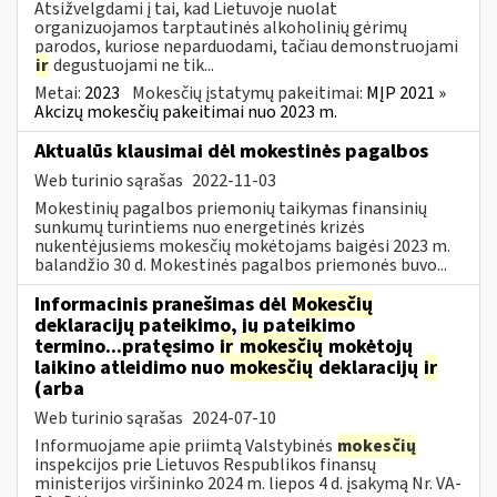
Atsižvelgdami į tai, kad Lietuvoje nuolat
organizuojamos tarptautinės alkoholinių gėrimų
parodos, kuriose neparduodami, tačiau demonstruojami
ir
degustuojami ne tik...
Metai:
2023
Mokesčių įstatymų pakeitimai:
MĮP 2021 »
Akcizų mokesčių pakeitimai nuo 2023 m.
Aktualūs klausimai dėl mokestinės pagalbos
Web turinio sąrašas
2022-11-03
Mokestinių pagalbos priemonių taikymas finansinių
sunkumų turintiems nuo energetinės krizės
nukentėjusiems mokesčių mokėtojams baigėsi 2023 m.
balandžio 30 d. Mokestinės pagalbos priemonės buvo...
Informacinis pranešimas dėl
Mokesčių
deklaracijų pateikimo, jų pateikimo
termino...pratęsimo
ir
mokesčių
mokėtojų
laikino atleidimo nuo
mokesčių
deklaracijų
ir
(arba
Web turinio sąrašas
2024-07-10
Informuojame apie priimtą Valstybinės
mokesčių
inspekcijos prie Lietuvos Respublikos finansų
ministerijos viršininko 2024 m. liepos 4 d. įsakymą Nr. VA-