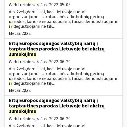
Web turinio sąrašas
2022-05-03
Atsižvelgdami į tai, kad Lietuvoje nuolat
organizuojamos tarptautinės alkoholinių gėrimų
parodos, kuriose neparduodami, tačiau demonstruojami
ir
degustuojami ne tik...
Metai:
2022
kitų Europos sąjungos valstybių narių į
tarptautines parodas Lietuvoje bei akcizų
sumokėjimo
Web turinio sąrašas
2022-06-29
Atsižvelgdami į tai, kad Lietuvoje nuolat
organizuojamos tarptautinės alkoholinių gėrimų
parodos, kuriose neparduodami, tačiau demonstruojami
ir
degustuojami ne tik...
Metai:
2022
kitų Europos sąjungos valstybių narių į
tarptautines parodas Lietuvoje bei akcizų
sumokėjimo
Web turinio sąrašas
2022-06-29
Atsižvelgdami į tai, kad Lietuvoje nuolat