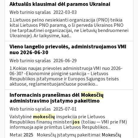
Aktualūs klausimai dėl paramos Ukrainai
Web turinio sąrašas
2022-03-03
1.Lietuvos pelno nesiekianti organizacija (PNO) teikia
kitai Lietuvos PNO paramą, o ši perveda Ukrainos PNO
(ne tarptautinei organizacijai, ne Lietuvių bendruomenei
Ukrainoje). Ar laikysime, kad...
Vieno langelio prievolės, administruojamos VMI
nuo 2026-06-30
Web turinio sąrašas
2026-06-29
1.Kokias naujas prievoles administruoja VMI nuo 2026-
06-30? -Ekonominė piniginė sankcija – Lietuvos
Respublikos įstatymuose ir Europos Sąjungos teisės
aktuose, reglamentuojančiuose poveikio...
Informacinis pranešimas dėl
Mokesčių
administravimo įstatymo pakeitimo
Web turinio sąrašas
2025-07-01
Valstybinė
mokesčių
inspekcija prie Lietuvos
Respublikos finansų ministeri
jos
(toliau — VMI prie FM)
informuoja apie priimtus Lietuvos Respublikos...
Metai:
2025
Mokesčių įstatymų pakeitimai:
Mokesčių