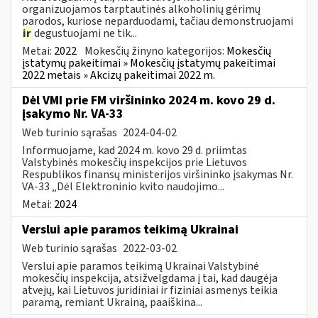
organizuojamos tarptautinės alkoholinių gėrimų
parodos, kuriose neparduodami, tačiau demonstruojami
ir
degustuojami ne tik...
Metai:
2022
Mokesčių žinyno kategorijos:
Mokesčių
įstatymų pakeitimai » Mokesčių įstatymų pakeitimai
2022 metais » Akcizų pakeitimai 2022 m.
Dėl VMI prie FM viršininko 2024 m. kovo 29 d.
įsakymo Nr. VA-33
Web turinio sąrašas
2024-04-02
Informuojame, kad 2024 m. kovo 29 d. priimtas
Valstybinės mokesčių inspekcijos prie Lietuvos
Respublikos finansų ministerijos viršininko įsakymas Nr.
VA-33 „Dėl Elektroninio kvito naudojimo...
Metai:
2024
Verslui apie paramos teikimą Ukrainai
Web turinio sąrašas
2022-03-02
Verslui apie paramos teikimą Ukrainai Valstybinė
mokesčių inspekcija, atsižvelgdama į tai, kad daugėja
atvejų, kai Lietuvos juridiniai ir fiziniai asmenys teikia
paramą, remiant Ukrainą, paaiškina...