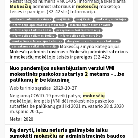
Registracijos numeris KM0140 Ši informacija skelbiama:
Mokesčių
administratoriaus ir
mokesčių
mokėtojo
teisės ir pareigos (32-42 str.) Informacija...
mokesčių administravimas
maį 38 str.
maį 39 str.
mokesčių mokėtojas
informacija apie mokesčių mokėtoją
informacijos teikimo tvarka
informacijos teikimo būdai
prašymas suteikti informaciją
informacijos teikimas žodžiu
informacijos teikimas raštu
vienkartinis informacijos teikimas
daugkartinis informacijos teikimas
Mokesčių žinyno kategorijos:
atsisakymas teikti informaciją
Mokesčių administravimas » Mokesčių administratoriaus
ir mokesčių mokėtojo teisės ir pareigos (32-42 s
Nuo pandemijos nukentėjusiam verslui VMI
mokestinės paskolos sutartys
2
metams –...be
palūkanų
ir
be klausimų
Web turinio sąrašas
2020-10-27
Neigiamą COVID-19 poveikį patyrę
mokesčių
mokėtojai, kreiptis į VMI dėl mokestinės paskolos
sutarties be palūkanų gali iki 2021 m. vasario 28 d. 2020
m. spalio 20 d.,...
Metai:
2020
Ką daryti, jeigu neturiu galimybės laiku
sumokėti
mokesčių
ar
administracinės baudos