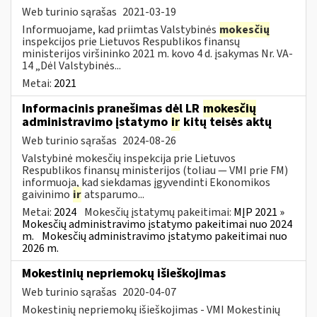
Web turinio sąrašas
2021-03-19
Informuojame, kad priimtas Valstybinės
mokesčių
inspekcijos prie Lietuvos Respublikos finansų
ministerijos viršininko 2021 m. kovo 4 d. įsakymas Nr. VA-
14 „Dėl Valstybinės...
Metai:
2021
Informacinis pranešimas dėl LR
mokesčių
administravimo įstatymo
ir
kitų teisės aktų
Web turinio sąrašas
2024-08-26
Valstybinė mokesčių inspekcija prie Lietuvos
Respublikos finansų ministerijos (toliau — VMI prie FM)
informuoja, kad siekdamas įgyvendinti Ekonomikos
gaivinimo
ir
atsparumo...
Metai:
2024
Mokesčių įstatymų pakeitimai:
MĮP 2021 »
Mokesčių administravimo įstatymo pakeitimai nuo 2024
m.
Mokesčių administravimo įstatymo pakeitimai nuo
2026 m.
Mokestinių nepriemokų išieškojimas
Web turinio sąrašas
2020-04-07
Mokestinių nepriemokų išieškojimas - VMI Mokestinių