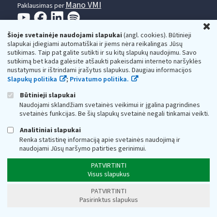
Mano VMI
Paklausimas per
U
Šioje svetainėje naudojami slapukai
(angl. cookies). Būtinieji
slapukai įdiegiami automatiškai ir jiems nėra reikalingas Jūsų
sutikimas. Taip pat galite sutikti ir su kitų slapukų naudojimu. Savo
sutikimą bet kada galėsite atšaukti pakeisdami interneto naršyklės
nustatymus ir ištrindami įrašytus slapukus. Daugiau informacijos
Valstybinė mokesčių inspekcija prie Lietuvos
Slapukų politika
;
Privatumo politika.
Respublikos finansų ministerijos
Būtinieji slapukai
Biudžetinė įstaiga. Juridinio asmens kodas — 188659752,
Naudojami sklandžiam svetainės veikimui ir įgalina pagrindines
adresas: Vasario 16-osios g. 14, 01107 Vilnius, Lietuva, el.paštas:
svetainės funkcijas. Be šių slapukų svetainė negali tinkamai veikti.
vmi@vmi.lt
, E. pristatymo dėžutės adresas 188659752
Duomenys apie Valstybinę mokesčių inspekciją prie Lietuvos
Analitiniai slapukai
Respublikos finansų ministerijos kaupiami ir saugomi Juridinių
Renka statistinę informaciją apie svetainės naudojimą ir
asmenų registre
naudojami Jūsų naršymo patirties gerinimui.
PATVIRTINTI
Visus slapukus
PATVIRTINTI
Pasirinktus slapukus