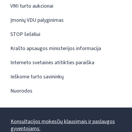
VMI turto aukcionai
Įmonių VDU palyginimas
STOP šešėliui
Krašto apsaugos ministerijos informacija
Interneto svetainės atitikties paraiška
Ieškome turto savininkų
Nuorodos
Konsultacijos mokesčių klausimais ir paslaugos
gyventojams: