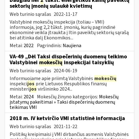
Daugiau nei
2
tūkst. energetikos kainų paveiktų
sektorių įmonių sulaukė kvietimų
Web turinio sąrašas
2022-11-17
Valstybinė mokesčių inspekcija (toliau – VMI)
informuoja, jog 2,2 tūkst. įmonių, kurių pagrindinė
ekonominė veikla įtraukta į Itin paveiktų sektorių sąrašą
bei atitinka dalį Ekonomikos...
Metai:
2022
Pagrindinis:
Naujiena
VA-49 „Dėl Taksi dispečerinių duomenų teikimo
Valstybinei
mokesčių
inspekcijai taisyklių
Web turinio sąrašas
2024-06-19
Informuojame apie priimtą Valstybinės
mokesčių
inspekci
jos
prie Lietuvos Respublikos finansų
ministeri
jos
viršininko 2024...
Metai:
2024
Mokesčių žinyno kategorijos:
Mokesčių
įstatymų pakeitimai » Taksi dispečerinių duomenų
teikimas VMI
2018 m. IV ketvirčio VMI statistinė informacija
Web turinio sąrašas
2021-11-22
Politikų kreipimaisi į VMI dirbančius asmenis Valstybinės