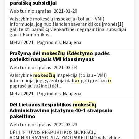
paraišką subsidijai
Web turinio sąrašas
2021-01-20
Valstybinė mokesčių inspekcija (toliau – VMI)
informuoja, jog nuo šiandien savarankiškos įmonės[1]
gali teikti paraišką vienkartinei negrąžintinai subsidijai
gauti. Ekonomikos...
Metai:
2021
Pagrindinis:
Naujiena
Prašymą dėl
mokesčių
išdėstymo
padės
pateikti naujasis VMI klausimynas
Web turinio sąrašas
2021-03-04
Valstybinė
mokesčių
inspekcija (toliau – VMI)
informuoja, jog gyventojai dab
ar
gali greičiau
ir
paprasčiau sužinoti dėl...
Metai:
2021
Pagrindinis:
Naujiena
Dėl Lietuvos Respublikos
mokesčių
Administravimo įstatymo 40-1 straipsnio
pakeitimo
Web turinio sąrašas
2022-03-23
DĖL LIETUVOS RESPUBLIKOS MOKESČIŲ
ADMINISTRAVIMO ĮSTATYMO PAKEITIMO Valstybinė