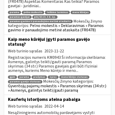
(FR0478) Aspektas Komentaras Kas teikia? Paramos
gavėjai - juridiniai...
parama
pelno mokestis
teikimo terminas
meno kūrėjas
paramos gavėjai
pmį 50 str. 3 d. 2 p.
Mokesčių žinyno
paramos gavimo ir panaudojimo metinė ataskaita
kategorijos:
Pelno mokestis » Deklaravimas » Paramos
gavimo ir panaudojimo metinė ataskaita (FR0478)
Kaip meno kūrėjui įgyti paramos gavėjo
statusą?
Web turinio sąrašas
2023-11-22
Registracijos numeris KM0943 Ši informacija skelbiama:
Asmenys, galintys teikti/gauti paramą Paramos
skyrimas (34 str.) Paramos gavėjais gali būti fiziniai
asmenys, kuriems Meno kūrėjo ir meno...
gpm
parama
prašymas
2 proc
meno kūrėjo statusas
Mokesčių žinyno kategorijos:
paramos gavėjo statusas
Gyventojų pajamų mokestis » Paramos skyrimas (34 str.)
» Asmenys, galintys teikti/gauti paramą
Kauferių istorijoms ateina pabaiga
Web turinio sąrašas
2022-04-14
Nesąžiningiems automobilių pardavėjams vystyti