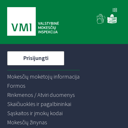
Prisijungti
Mokesčių mokėtojų informacija
Formos
Rinkmenos / Atviri duomenys
Skaičiuoklės ir pagalbininkai
Sąskaitos ir įmokų kodai
Mokesčių žinynas