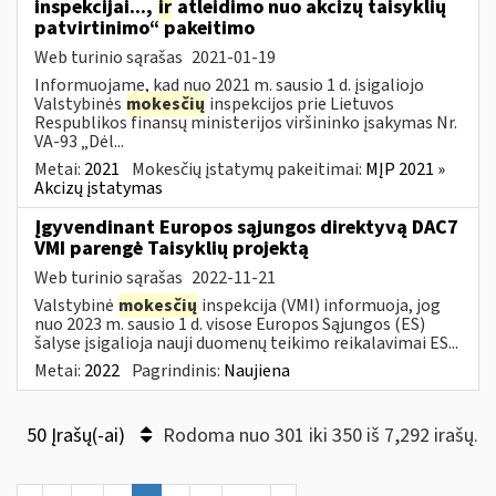
inspekcijai...,
ir
atleidimo nuo akcizų taisyklių
patvirtinimo“ pakeitimo
Web turinio sąrašas
2021-01-19
Informuojame, kad nuo 2021 m. sausio 1 d. įsigaliojo
Valstybinės
mokesčių
inspekcijos prie Lietuvos
Respublikos finansų ministerijos viršininko įsakymas Nr.
VA-93 „Dėl...
Metai:
2021
Mokesčių įstatymų pakeitimai:
MĮP 2021 »
Akcizų įstatymas
Įgyvendinant Europos sąjungos direktyvą DAC7
VMI parengė Taisyklių projektą
Web turinio sąrašas
2022-11-21
Valstybinė
mokesčių
inspekcija (VMI) informuoja, jog
nuo 2023 m. sausio 1 d. visose Europos Sąjungos (ES)
šalyse įsigalioja nauji duomenų teikimo reikalavimai ES...
Metai:
2022
Pagrindinis:
Naujiena
50 Įrašų(-ai)
Rodoma nuo 301 iki 350 iš 7,292 irašų.