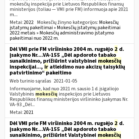
mokesčių inspekcija prie Lietuvos Respublikos finansų
ministerijos (toliau — VMI prie FM) informuoja apie 2021
m....
Metai:
2022
Mokesčių žinyno kategorijos:
Mokesčių
įstatymų pakeitimai » Mokesčių įstatymų pakeitimai
2022 metais » Mokesčių administravimo įstatymo
pakeitimai nuo 2022 m.
Dėl VMI prie FM viršininko 2004 m. rugsėjo
2
d.
įsakymo Nr....VA-155 „Dėl apdoroto tabako
sunaikinimo, prižiūrint valstybinei
mokesčių
inspekcijai...,
ir
atleidimo nuo akcizų taisyklių
patvirtinimo“ pakeitimo
Web turinio sąrašas
2021-01-05
Informuojame, kad nuo 2021 m. sausio 1 d. įsigaliojo
Valstybinės
mokesčių
inspekcijos prie Lietuvos
Respublikos finansų ministerijos viršininko įsakymas Nr.
VA-93 „Dėl...
Metai:
2021
Dėl VMI prie FM viršininko 2004 m. rugsėjo
2
d.
įsakymo Nr....VA-155 „Dėl apdoroto tabako
sunaikinimo, prižiūrint Valstybinei
mokesčių