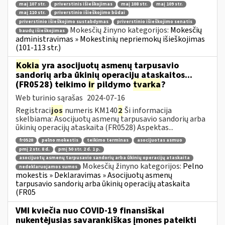
maį 107 str.
priverstinis išieškojimas
maį 108 str.
maį 109 str.
maį 110 str.
priverstinio išieškojimo būdai
priverstinio išieškojimo sustabdymas
priverstinio išieškojimo senatis
Mokesčių žinyno kategorijos:
Mokesčių
baudų išieškojimas
administravimas » Mokestinių nepriemokų išieškojimas
(101-113 str.)
Kokia
yra asocijuotų asmenų tarpusavio
sandorių arba ūkinių operacijų ataskaitos...
(FR0528) teikimo
ir
pildymo
tvarka
?
Web turinio sąrašas
2024-07-16
Registraci
jos
numeris KM140
2
Ši informacija
skelbiama: Asocijuotų asmenų tarpusavio sandorių arba
ūkinių operacijų ataskaita (FR0528) Aspektas...
fr0528
pelno mokestis
teikimo terminas
asocijuotas asmuo
pmį 2 str. 8 d.
pmį 50 str. 2 d. 1 p.
asocijuotų asmenų tarpusavio sandorių arba ūkinių operacijų ataskaita
Mokesčių žinyno kategorijos:
Pelno
nedeklaruojamos sumos
mokestis » Deklaravimas » Asocijuotų asmenų
tarpusavio sandorių arba ūkinių operacijų ataskaita
(FR05
VMI kviečia nuo COVID-19 finansiškai
nukentėjusias savarankiškas įmones pateikti