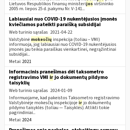
Lietuvos Respublikos finansų ministeri
jos
viršininko
2005 m. liepos 25 d. įsakymu Nr. V-141...
Labiausiai nuo COVID-19 nukentėjusios įmonės
kviečiamos pateikti paraišką subsidijai
Web turinio sąrašas
2021-04-22
Valstybinė
mokesčių
inspekcija (toliau – VMI)
informuoja, jog labiausiai nuo COVID-19 nukentėjusios
įmonės jau teikia paraiškas vienkartinei, negrąžintinai
subsidijai...
Metai:
2021
Informacinis pranešimas dėl taksometro
registravimo VMI
ir
jo dokumentų pildymo
taisyklių
Web turinio sąrašas
2024-01-09
Informuojame, kad pakeistos Taksometro registravimo
Valstybinėje mokesčių inspekcijoje
ir
jo dokumentų
pildymo taisyklės (toliau — Taisyklės). Atlikti tokie
pagrindiniai...
Metai:
2024