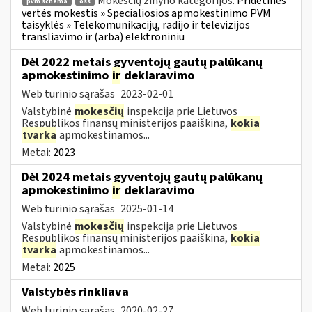
Mokesčių žinyno kategorijos:
Pridėtinės
pvm schema
oss
vertės mokestis » Specialiosios apmokestinimo PVM
taisyklės » Telekomunikacijų, radijo ir televizijos
transliavimo ir (arba) elektroniniu
Dėl 2022 metais gyventojų gautų palūkanų
apmokestinimo
ir
deklaravimo
Web turinio sąrašas
2023-02-01
Valstybinė
mokesčių
inspekcija prie Lietuvos
Respublikos finansų ministerijos paaiškina,
kokia
tvarka
apmokestinamos...
Metai:
2023
Dėl 2024 metais gyventojų gautų palūkanų
apmokestinimo
ir
deklaravimo
Web turinio sąrašas
2025-01-14
Valstybinė
mokesčių
inspekcija prie Lietuvos
Respublikos finansų ministerijos paaiškina,
kokia
tvarka
apmokestinamos...
Metai:
2025
Valstybės rinkliava
Web turinio sąrašas
2020-02-27