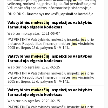
veiksmą, mokestinių prievolių likučiai perskaičiuojami
VMI mokesčių apskaitos informacinėje sistemoje, o...
DUK:
DUK - Duomenys mokesčių apskaitos kortelėje
Valstybinės
mokesčių
inspekcijos valstybės
tarnautojo elgesio kodeksas
Web turinio sąrašas
2021-06-07
PATVIRTINTA Valstybinės mokesčių inspekci
jos
prie
Lietuvos Respublikos finansų ministeri
jos
viršininko
2005 m. liepos 25 d. įsakymu Nr. V-141...
Valstybinės
mokesčių
inspekcijos valstybės
tarnautojo elgesio kodeksas
Web turinio sąrašas
2020-02-25
PATVIRTINTA Valstybinės mokesčių inspekci
jos
prie
Lietuvos Respublikos finansų ministeri
jos
viršininko
2005 m. liepos 25 d. įsakymu Nr. V-141...
Valstybinės
mokesčių
inspekcijos valstybės
tarnautojo elgesio kodeksas
Web turinio sąrašas
2020-02-25
PATVIRTINTA Valstybinės mokesčių inspekci
jos
prie