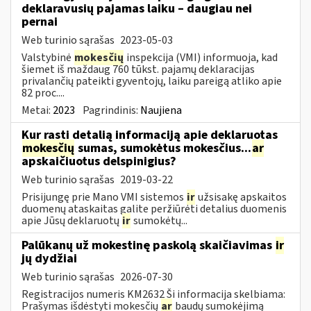
deklaravusių pajamas laiku – daugiau nei
pernai
Web turinio sąrašas
2023-05-03
Valstybinė
mokesčių
inspekcija (VMI) informuoja, kad
šiemet iš maždaug 760 tūkst. pajamų deklaracijas
privalančių pateikti gyventojų, laiku pareigą atliko apie
82 proc....
Metai:
2023
Pagrindinis:
Naujiena
Kur rasti detalią informaciją apie deklaruotas
mokesčių
sumas, sumokėtus mokesčius...
ar
apskaičiuotus delspinigius?
Web turinio sąrašas
2019-03-22
Prisijungę prie Mano VMI sistemos
ir
užsisakę apskaitos
duomenų ataskaitas galite peržiūrėti detalius duomenis
apie Jūsų deklaruotų
ir
sumokėtų...
Palūkanų už mokestinę paskolą skaičiavimas
ir
jų dydžiai
Web turinio sąrašas
2026-07-30
Registracijos numeris KM2632 Ši informacija skelbiama:
Prašymas išdėstyti mokesčių
ar
baudų sumokėjimą