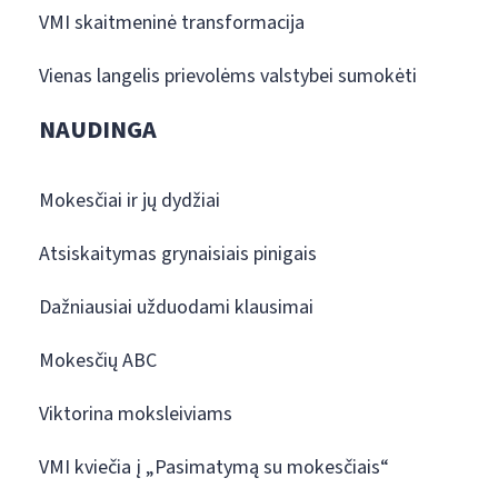
VMI skaitmeninė transformacija
Vienas langelis prievolėms valstybei sumokėti
NAUDINGA
Mokesčiai ir jų dydžiai
Atsiskaitymas grynaisiais pinigais
Dažniausiai užduodami klausimai
Mokesčių ABC
Viktorina moksleiviams
VMI kviečia į „Pasimatymą su mokesčiais“