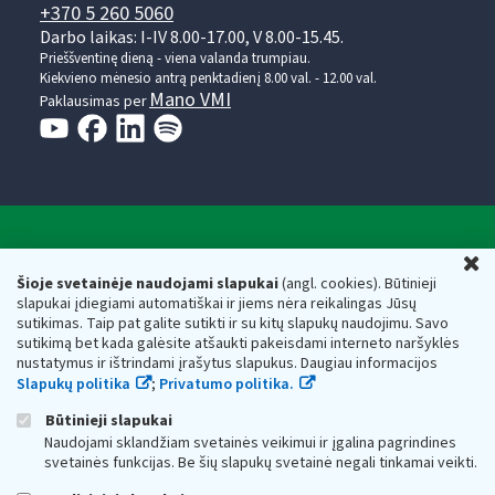
+370 5 260 5060
Darbo laikas: I-IV 8.00-17.00, V 8.00-15.45.
Prieššventinę dieną - viena valanda trumpiau.
Kiekvieno mėnesio antrą penktadienį 8.00 val. - 12.00 val.
Mano VMI
Paklausimas per
Valstybinė mokesčių inspekcija prie Lietuvos
U
Respublikos finansų ministerijos
Šioje svetainėje naudojami slapukai
(angl. cookies). Būtinieji
slapukai įdiegiami automatiškai ir jiems nėra reikalingas Jūsų
Biudžetinė įstaiga. Juridinio asmens kodas — 188659752,
sutikimas. Taip pat galite sutikti ir su kitų slapukų naudojimu. Savo
adresas: Vasario 16-osios g. 14, 01107 Vilnius, Lietuva, el.paštas:
sutikimą bet kada galėsite atšaukti pakeisdami interneto naršyklės
vmi@vmi.lt
, E. pristatymo dėžutės adresas 188659752
nustatymus ir ištrindami įrašytus slapukus. Daugiau informacijos
Duomenys apie Valstybinę mokesčių inspekciją prie Lietuvos
Slapukų politika
;
Privatumo politika.
Respublikos finansų ministerijos kaupiami ir saugomi Juridinių
asmenų registre
Būtinieji slapukai
Naudojami sklandžiam svetainės veikimui ir įgalina pagrindines
svetainės funkcijas. Be šių slapukų svetainė negali tinkamai veikti.