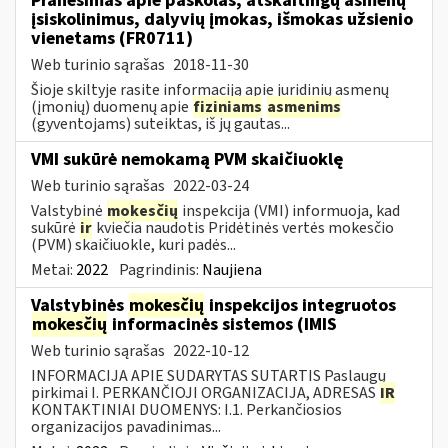
Pranešimas apie paskolas, atskaitingų asmenų
įsiskolinimus, dalyvių įmokas, išmokas užsienio
vienetams (FR0711)
Web turinio sąrašas
2018-11-30
Šioje skiltyje rasite informaciją apie juridinių asmenų
(įmonių) duomenų apie
fiziniams
asmenims
(gyventojams) suteiktas, iš jų gautas...
VMI sukūrė nemokamą PVM skaičiuoklę
Web turinio sąrašas
2022-03-24
Valstybinė
mokesčių
inspekcija (VMI) informuoja, kad
sukūrė
ir
kviečia naudotis Pridėtinės vertės mokesčio
(PVM) skaičiuokle, kuri padės...
Metai:
2022
Pagrindinis:
Naujiena
Valstybinės
mokesčių
inspekcijos integruotos
mokesčių
informacinės sistemos (IMIS
Web turinio sąrašas
2022-10-12
INFORMACIJA APIE SUDARYTAS SUTARTIS Paslaugų
pirkimai I. PERKANČIOJI ORGANIZACIJA, ADRESAS
IR
KONTAKTINIAI DUOMENYS: I.1. Perkančiosios
organizacijos pavadinimas...