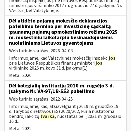
mokesčių inspekcijos prie Lietuvos Respublikos finansų
ministerijos viršininko 2017 m. gruodžio 27 d. įsakymu Nr.
VA-125 „Dėl Valstybinėje...
Dėl atidėto pajamų mokesčio deklaracijos
pateikimo termino per investicinę sąskaitą
gaunamų pajamų apmokestinimo režimu 2025
m. mokestiniu laikotarpiu besinaudojusiems
nuolatiniams Lietuvos gyventojams
Web turinio sąrašas
2026-04-03
Informuojame, kad Valstybinės mokesčių inspekci
jos
prie Lietuvos Respublikos finansų ministeri
jos
viršininko 2026 m. kovo 31 d. įsakymu[1]...
Metai:
2026
Dėl kolegialių institucijų 2010 m. rugsėjo 3 d.
įsakymo Nr. VA-97/1B-553 pakeitimo
Web turinio sąrašas
2022-04-25
Informuojame, kad, atsižvelgiant į 2019 m. gruodžio 19
d. Tarybos direktyvos (ES) 2020/262, kuria nustatoma
bendroji akcizų
tvarka
, nuostatas bei į 2021 m. gruodžio
16 d....
Metai:
2022