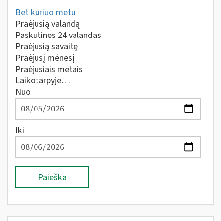
Bet kuriuo metu
Praėjusią valandą
Paskutines 24 valandas
Praėjusią savaitę
Praėjusį mėnesį
Praėjusiais metais
Laikotarpyje…
Nuo
Iki
Paieška