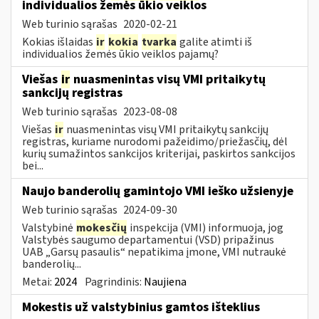
individualios žemės ūkio veiklos
Web turinio sąrašas
2020-02-21
Kokias išlaidas
ir
kokia
tvarka
galite atimti iš
individualios žemės ūkio veiklos pajamų?
Viešas
ir
nuasmenintas visų VMI pritaikytų
sankcijų registras
Web turinio sąrašas
2023-08-08
Viešas
ir
nuasmenintas visų VMI pritaikytų sankcijų
registras, kuriame nurodomi pažeidimo/priežasčių, dėl
kurių sumažintos sankcijos kriterijai, paskirtos sankcijos
bei...
Naujo banderolių gamintojo VMI ieško užsienyje
Web turinio sąrašas
2024-09-30
Valstybinė
mokesčių
inspekcija (VMI) informuoja, jog
Valstybės saugumo departamentui (VSD) pripažinus
UAB „Garsų pasaulis“ nepatikima įmone, VMI nutraukė
banderolių...
Metai:
2024
Pagrindinis:
Naujiena
Mokestis už valstybinius gamtos išteklius