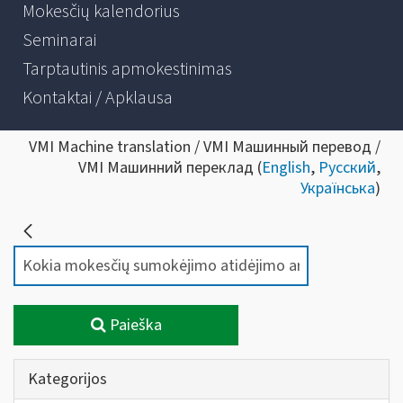
Mokesčių kalendorius
Seminarai
Tarptautinis apmokestinimas
Kontaktai / Apklausa
VMI Machine translation / VMI Машинный перевод /
VMI Машинний переклад (
English
,
Русский
,
Українська
)
Paieška
Kategorijos