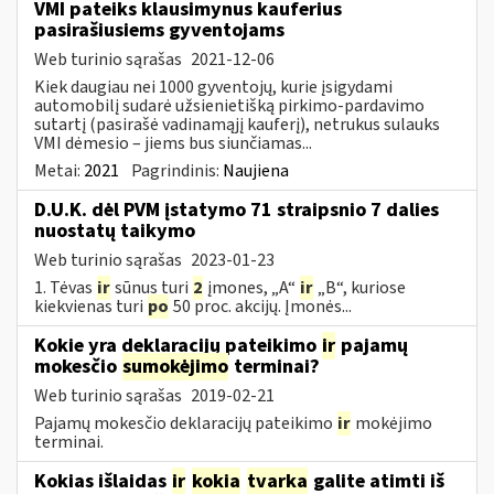
VMI pateiks klausimynus kauferius
pasirašiusiems gyventojams
Web turinio sąrašas
2021-12-06
Kiek daugiau nei 1000 gyventojų, kurie įsigydami
automobilį sudarė užsienietišką pirkimo-pardavimo
sutartį (pasirašė vadinamąjį kauferį), netrukus sulauks
VMI dėmesio – jiems bus siunčiamas...
Metai:
2021
Pagrindinis:
Naujiena
D.U.K. dėl PVM įstatymo 71 straipsnio 7 dalies
nuostatų taikymo
Web turinio sąrašas
2023-01-23
1. Tėvas
ir
sūnus turi
2
įmones, „A“
ir
„B“, kuriose
kiekvienas turi
po
50 proc. akcijų. Įmonės...
Kokie yra deklaracijų pateikimo
ir
pajamų
mokesčio
sumokėjimo
terminai?
Web turinio sąrašas
2019-02-21
Pajamų mokesčio deklaracijų pateikimo
ir
mokėjimo
terminai.
Kokias išlaidas
ir
kokia
tvarka
galite atimti iš