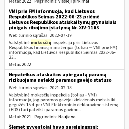
Metai:
2022
Pagrindinis:
Viešieji pirkimai
VMI prie FM informuoja, kad Lietuvos
Respublikos Seimas 2022-06-23 priėmė
Lietuvos Respublikos atsiskaitymų grynaisiais
pinigais ribojimo įstatymą Nr. XIV-1165
Web turinio sąrašas
2022-07-19
Valstybinė
mokesčių
inspekcija prie Lietuvos
Respublikos finansų ministerijos (toliau — VMI prie FM)
informuoja, kad Lietuvos Respublikos Seimas 2022-06-
23...
Metai:
2022
Nepateikus ataskaitos apie gautą paramą
rizikuojama netekti paramos gavėjo statuso
Web turinio sąrašas
2021-02-18
Valstybinė mokesčių inspekcija (toliau – VMI)
informuoja, jog paramos gavėjai kiekvienais metais iki
gegužės 15 d. per VMI Elektroninio deklaravimo sistemą
(EDS) turi pateikti paramos gavimo...
Metai:
2021
Pagrindinis:
Naujiena
Šiemet gyventojai buvo pareigingesni: