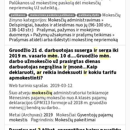
Palūkanos už mokestinę paskolą dėl mokesčių
nepriemokų Už suteiktą...
Mokesčių
palūkanos
mokestinės paskolos palūkanos
palūkanų dydis
žinyno kategorijos:
Mokesčių administravimas »
Delspinigiai, baudos ir atleidimas nuo jų (96-100 str.,
138-143 str.)
Prašymai, pažymos ir mokėjimo
duomenys » Pažymų užsakymas ir prašymų teikimas »
Prašymas atidėti arba išdėstyti mokestinę nepriemoką
Gruodžio 21 d. darbuotojas suserga
ir
serga iki
2019 m. vasario
mėn
. 10 d....Gruodžio
mėn
.
darbo užmokesčio už prasirgtas dienas
darbuotojas negrąžina
ir
įmonė...Kaip
deklaruoti,
ar
reikia indeksuoti
ir
kokiu tarifu
apmokestinti?
Web turinio sąrašas
2019-03-12
Šiuo atveju
mokesčių
administratoriui teikiamoje
Mėnesinės pajamų mokesčio nuo A klasės pajamų
deklaracijos GPM313 formoje už 2018 m. gruodžio
mėnesį į bendrą su darbo...
Metai (Archyvas):
2019
Mokesčiai:
Gyventojų pajamų
mokestis
Pagrindinis:
Mokesčių pakeitimai