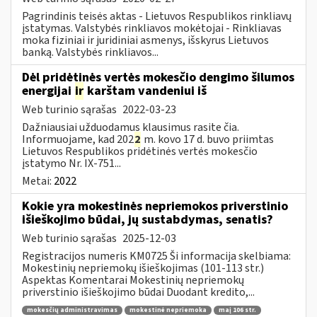
Pagrindinis teisės aktas - Lietuvos Respublikos rinkliavų
įstatymas. Valstybės rinkliavos mokėtojai - Rinkliavas
moka fiziniai ir juridiniai asmenys, išskyrus Lietuvos
banką. Valstybės rinkliavos...
Dėl pridėtinės vertės mokesčio dengimo šilumos
energijai
ir
karštam vandeniui iš
Web turinio sąrašas
2022-03-23
Dažniausiai užduodamus klausimus rasite čia.
Informuojame, kad 202
2
m. kovo 17 d. buvo priimtas
Lietuvos Respublikos pridėtinės vertės mokesčio
įstatymo Nr. IX-751...
Metai:
2022
Kokie yra mokestinės nepriemokos priverstinio
išieškojimo būdai, jų sustabdymas, senatis?
Web turinio sąrašas
2025-12-03
Registracijos numeris KM0725 Ši informacija skelbiama:
Mokestinių nepriemokų išieškojimas (101-113 str.)
Aspektas Komentarai Mokestinių nepriemokų
priverstinio išieškojimo būdai Duodant kredito,...
mokesčių administravimas
mokestinė nepriemoka
maį 106 str.