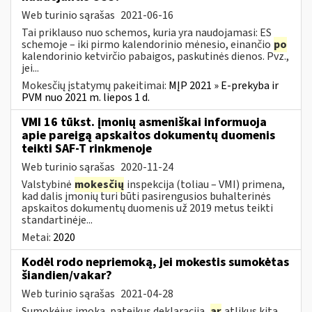
Web turinio sąrašas
2021-06-16
Tai priklauso nuo schemos, kuria yra naudojamasi: ES
schemoje – iki pirmo kalendorinio mėnesio, einančio
po
kalendorinio ketvirčio pabaigos, paskutinės dienos. Pvz.,
jei...
Mokesčių įstatymų pakeitimai:
MĮP 2021 » E-prekyba ir
PVM nuo 2021 m. liepos 1 d.
VMI 16 tūkst. įmonių asmeniškai informuoja
apie pareigą apskaitos dokumentų duomenis
teikti SAF-T rinkmenoje
Web turinio sąrašas
2020-11-24
Valstybinė
mokesčių
inspekcija (toliau – VMI) primena,
kad dalis įmonių turi būti pasirengusios buhalterinės
apskaitos dokumentų duomenis už 2019 metus teikti
standartinėje...
Metai:
2020
Kodėl rodo nepriemoką, jei mokestis sumokėtas
šiandien/vakar?
Web turinio sąrašas
2021-04-28
Sumokėjus įmoką, pateikus deklaraciją,
ar
atlikus kitą