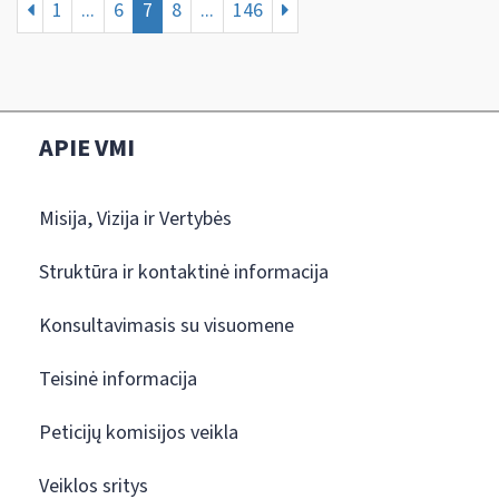
1
...
6
7
8
...
146
APIE VMI
Misija, Vizija ir Vertybės
Struktūra ir kontaktinė informacija
Konsultavimasis su visuomene
Teisinė informacija
Peticijų komisijos veikla
Veiklos sritys