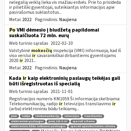
nelegalią veiklą lieka vis mažiau erdvės. Prie to prisideda
ir pilietiški gyventojai, suteikiantys informacijos apie
pasirašomus suklastotus...
Metai:
2022
Pagrindinis:
Naujiena
Po
VMI dėmesio į biudžetą papildomai
suskaičiuota 72 mln. eurų
Web turinio sąrašas
2022-02-10
Valstybinė
mokesčių
inspekcija (VMI) informuoja, kad iš
viso verslui
ir
savarankiškai dirbantiems gyventojams
2020
ir
2021...
Metai:
2022
Pagrindinis:
Naujiena
Kada
ir
kaip elektroninių paslaugų teikėjas gali
būti išregistruotas iš specialią
Web turinio sąrašas
2021-11-01
Registracijos numeris KM1059 Ši informacija skelbiama:
Telekomunikacijų, radijo
ir
televizijos transliavimo
ir
(arba) elektroniniu būdu teikiamų...
pvm
radijo
telekomunikacijų
televizijos
transliavimo
elektroninės paslaugos
pvmį 115-5 str
speciali schema
elektroniniu būdu teikiamos paslaugos
speciali apmokestinimo schema