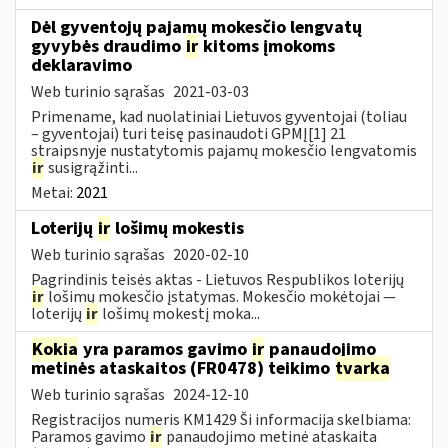
Dėl gyventojų pajamų mokesčio lengvatų
gyvybės draudimo
ir
kitoms įmokoms
deklaravimo
Web turinio sąrašas
2021-03-03
Primename, kad nuolatiniai Lietuvos gyventojai (toliau
– gyventojai) turi teisę pasinaudoti GPMĮ[1] 21
straipsnyje nustatytomis pajamų mokesčio lengvatomis
ir
susigrąžinti...
Metai:
2021
Loterijų
ir
lošimų mokestis
Web turinio sąrašas
2020-02-10
Pagrindinis teisės aktas - Lietuvos Respublikos loterijų
ir
lošimų mokesčio įstatymas. Mokesčio mokėtojai —
loterijų
ir
lošimų mokestį moka...
Kokia
yra paramos gavimo
ir
panaudojimo
metinės ataskaitos (FR0478) teikimo
tvarka
Web turinio sąrašas
2024-12-10
Registracijos numeris KM1429 Ši informacija skelbiama:
Paramos gavimo
ir
panaudojimo metinė ataskaita