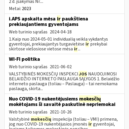
2 d. įsakymas Nr....
Metai:
2023
i.APS apskaita mėsa
ir
paukštiena
prekiaujantiems gyventojams
Web turinio sąrašas
2024-04-18
1.Kaip nuo 2024-05-01 individualią veiklą vykdantys
gyventojai, prekiaujantys turgavietėse
ir
prekybai
skirtose viešosiose vietose mėsa
ir
...
WI-FI politika
Web turinio sąrašas
2021-06-02
VALSTYBINĖS MOKESČIŲ INSPEKCI
JOS
NAUDOJIMOSI
BELAIDŽIO INTERNETO PASLAUGA SĄLYGOS 1. Belaidžio
interneto paslauga (toliau – Paslauga) – tai nemokama
paslauga, skirta...
Nuo COVID-19 nukentėjusiems
mokesčių
mokėtojams ši savaitė paskutinė nepriemokai
Web turinio sąrašas
2021-10-26
Valstybinė
mokesčių
inspekcija (toliau – VMI) primena,
jog nuo COVID-19 nukentėjusios įmonės
ir
gyventojai,
kuriems taikomos mokestinės pagalbos...