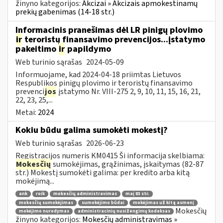
žinyno kategorijos:
Akcizai » Akcizais apmokestinamų
prekių gabenimas (14-18 str.)
Informacinis pranešimas dėl LR pinigų plovimo
ir
teroristų finansavimo prevencijos...įstatymo
pakeitimo
ir
papildymo
Web turinio sąrašas
2024-05-09
Informuojame, kad 2024-04-18 priimtas Lietuvos
Respublikos pinigų plovimo ir teroristų finansavimo
prevenci
jos
įstatymo Nr. VIII-275 2, 9, 10, 11, 15, 16, 21,
22, 23, 25,...
Metai:
2024
Kokiu būdu galima sumokėti mokestį?
Web turinio sąrašas
2026-06-23
Registracijos numeris KM0415 Ši informacija skelbiama:
Mokesčių
sumokėjimas, grąžinimas, įskaitymas (82-87
str.) Mokestį sumokėti galima: per kredito arba kitą
mokėjimą...
ank
roik
mokesčių administravimas
maį 83 str.
mokesčių sumokėjimas
sumokėjimo būdai
mokėjimas už kitą asmenį
Mokesčių
mokėjimo nurodymas
administracinių nusižengimų kodeksas
žinyno kategorijos:
Mokesčių administravimas »