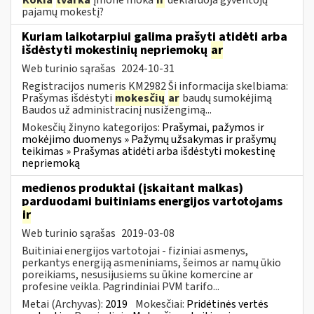
pajamų mokestį?
Kuriam laikotarpiui galima prašyti atidėti arba
išdėstyti mokestinių nepriemokų
ar
Web turinio sąrašas
2024-10-31
Registracijos numeris KM2982 Ši informacija skelbiama:
Prašymas išdėstyti
mokesčių
ar
baudų sumokėjimą
Baudos už administracinį nusižengimą...
Mokesčių žinyno kategorijos:
Prašymai, pažymos ir
mokėjimo duomenys » Pažymų užsakymas ir prašymų
teikimas » Prašymas atidėti arba išdėstyti mokestinę
nepriemoką
medienos produktai (įskaitant malkas)
parduodami buitiniams energijos vartotojams
ir
Web turinio sąrašas
2019-03-08
Buitiniai energijos vartotojai - fiziniai asmenys,
perkantys energiją asmeniniams, šeimos ar namų ūkio
poreikiams, nesusijusiems su ūkine komercine ar
profesine veikla. Pagrindiniai PVM tarifo...
Metai (Archyvas):
2019
Mokesčiai:
Pridėtinės vertės