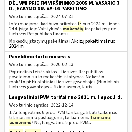
DĖL VMI PRIE FM VIRŠININKO 2005 M. VASARIO 3
D. ĮSAKYMO NR. VA-16 PAKEITIMO
Web turinio sąrašas
2024-07-31
Informuojame, kad buvo priimtas
ir
nuo 2024 m. liepos
24 d. įsigaliojo Valstybinės
mokesčių
inspekcijos prie
Lietuvos Respublikos finansų...
Mokesčių įstatymų pakeitimai:
Akcizų pakeitimai nuo
2024 m.
Paveldimo turto mokestis
Web turinio sąrašas
2020-02-13
Pagrindinis teisės aktas - Lietuvos Respublikos
paveldimo turto mokesčio įstatymas. Mokesčio
mokėtojai: Nuolatiniai Lietuvos gyventojai. (Nuolatinis
Lietuvos gyventojas – fizinis asmuo, kuris...
Lengvatiniai PVM tarifai nuo 2021 m. liepos 1 d.
Web turinio sąrašas
2022-12-14
1. Ar lengvatinis 9 proc. PVM tarifas gali būti taikomas
tik maitinimo paslaugoms, teikiamoms
fiziniams
asmenims
? Ne, lengvatinis 9 proc. PVM...