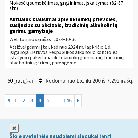
Mokesčių sumokėjimas, grąžinimas, įskaitymas (82-87
str.)
Aktualūs klausimai apie ūkininkų prievoles,
susijusias su akcizais, tradicinių alkoholinių
gėrimų gamyboje
Web turinio sąrašas
2024-10-30
Atsižvelgdami į tai, kad nuo 2024 m. lapkričio 1 d.
įsigalioja Lietuvos Respublikos alkoholio kontrolės
įstatymo pakeitimai dėl ūkininkų gaminamų tradicinių
alkoholinių gėrimų, parengėme...
50 Įrašų(-ai)
Rodoma nuo 151 iki 200 iš 7,292 irašų.
1
2
3
4
5
...
146
Uždaryti
Šioje svetainėje naudojami slapukai
(angl.