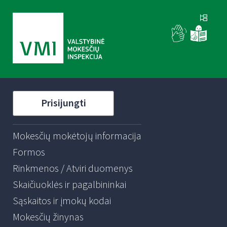
Prisijungti
Mokesčių mokėtojų informacija
Formos
Rinkmenos / Atviri duomenys
Skaičiuoklės ir pagalbininkai
Sąskaitos ir įmokų kodai
Mokesčių žinynas