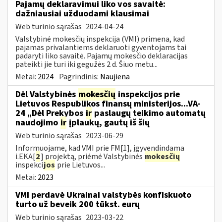
Pajamų deklaravimui liko vos savaitė:
dažniausiai užduodami klausimai
Web turinio sąrašas
2024-04-24
Valstybinė mokesčių inspekcija (VMI) primena, kad
pajamas privalantiems deklaruoti gyventojams tai
padaryti liko savaitė. Pajamų mokesčio deklaracijas
pateikti jie turi iki gegužės 2 d. Šiuo metu...
Metai:
2024
Pagrindinis:
Naujiena
Dėl Valstybinės
mokesčių
inspekcijos prie
Lietuvos Respublikos finansų ministerijos...VA-
24 „Dėl Prekybos
ir
paslaugų teikimo automatų
naudojimo
ir
įplaukų, gautų iš šių
Web turinio sąrašas
2023-06-29
Informuojame, kad VMI prie FM[1], įgyvendindama
i.EKA[
2
] projektą, priėmė Valstybinės
mokesčių
inspekci
jos
prie Lietuvos...
Metai:
2023
VMI perdavė Ukrainai valstybės konfiskuoto
turto už beveik 200 tūkst. eurų
Web turinio sąrašas
2023-03-22