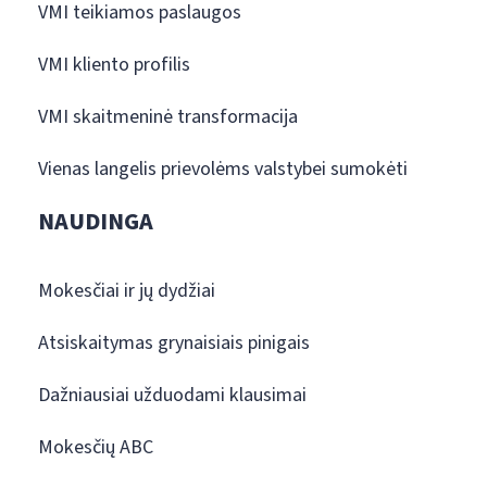
VMI teikiamos paslaugos
VMI kliento profilis
VMI skaitmeninė transformacija
Vienas langelis prievolėms valstybei sumokėti
NAUDINGA
Mokesčiai ir jų dydžiai
Atsiskaitymas grynaisiais pinigais
Dažniausiai užduodami klausimai
Mokesčių ABC