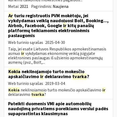
Metai:
2021
Pagrindinis:
Naujiena
Ar
turiu registruotis PVM mokėtoju, jei
vykdydamas veiklą naudojuosi Bolt, Booking...,
Airbnb, Facebook, Google
ir
kitų panašių
platformų teikiamomis elektroninėmis
paslaugomis
Web turinio sąrašas
2025-04-30
Taip, jei esate Lietuvos Respublikos apmokestinamasis
asmuo
ir
vykdydamas ekonominę veiklą įsigyjate
elektronines paslaugas iš užsienio apmokestinamųjų
asmenų (pvz., Bolt,...
Kokia
nekilnojamojo turto mokesčio
apskaičiavimo
ir
deklaravimo
tvarka
?
Web turinio sąrašas
2019-03-04
Kokia
nekilnojamojo turto mokesčio apskaičiavimo
ir
deklaravimo
tvarka
?
Pateikti duomenis VMI apie automobilių
naudojimą privatiems poreikiams verslui padės
supaprastintas klausimynas