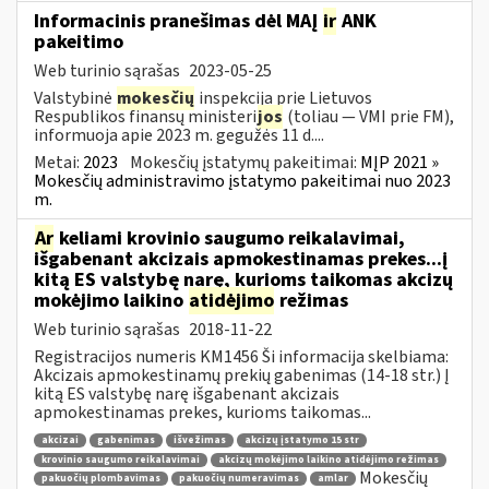
Informacinis pranešimas dėl MAĮ
ir
ANK
pakeitimo
Web turinio sąrašas
2023-05-25
Valstybinė
mokesčių
inspekcija prie Lietuvos
Respublikos finansų ministeri
jos
(toliau — VMI prie FM),
informuoja apie 2023 m. gegužės 11 d....
Metai:
2023
Mokesčių įstatymų pakeitimai:
MĮP 2021 »
Mokesčių administravimo įstatymo pakeitimai nuo 2023
m.
Ar
keliami krovinio saugumo reikalavimai,
išgabenant akcizais apmokestinamas prekes...į
kitą ES valstybę narę, kurioms taikomas akcizų
mokėjimo laikino
atidėjimo
režimas
Web turinio sąrašas
2018-11-22
Registracijos numeris KM1456 Ši informacija skelbiama:
Akcizais apmokestinamų prekių gabenimas (14-18 str.) Į
kitą ES valstybę narę išgabenant akcizais
apmokestinamas prekes, kurioms taikomas...
akcizai
gabenimas
išvežimas
akcizų įstatymo 15 str
krovinio saugumo reikalavimai
akcizų mokėjimo laikino atidėjimo režimas
Mokesčių
pakuočių plombavimas
pakuočių numeravimas
amlar