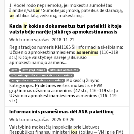
1. Kodėl rodo nepriemoką, jei mokestis sumokėtas
šiandien/vak
ar
? Sumokėjus įmoką, pateikus deklaraciją,
ar
atlikus kitą veiksmą, mokestinių...
Kada
ir
kokius dokumentus turi pateikti kitoje
valstybėje narėje įsikūręs apmokestinamasis
Web turinio sąrašas
2018-11-22
Registracijos numeris KM1185 Ši informacija skelbiama:
Užsienio apmokestinamiesiems
asmenims
(116–119
str.) Kitoje valstybėje narėje įsikūrusio
apmokestinamojo asmens...
pvm
pvm grąžinimas
užsienio asmenims
užsienio apmokestinamiesiems asmenims
Mokesčių žinyno
es apmokestinamiesiems asmenims
kategorijos:
Pridėtinės vertės mokestis » PVM
grąžinimas užsienio asmenims (42 str., 116–119 str.) »
Užsienio apmokestinamiesiems asmenims (116–119
str.)
Informacinis pranešimas dėl ANK pakeitimų
Web turinio sąrašas
2025-09-26
Valstybinė mokesčių inspekcija prie Lietuvos
Respublikos finansų ministeri
jos
(toliau — VMI prie FM)