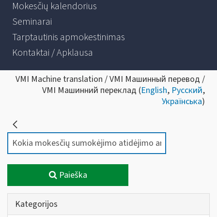
Mokesčių kalendorius
Seminarai
Tarptautinis apmokestinimas
Kontaktai / Apklausa
VMI Machine translation / VMI Машинный перевод /
VMI Машинний переклад (
English
,
Русский
,
Українська
)
Paieška
Kategorijos