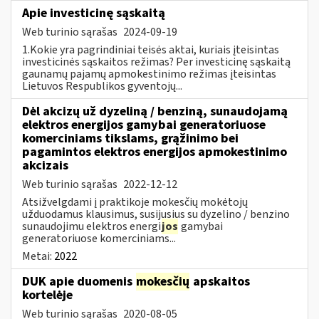
Apie investicinę sąskaitą
Web turinio sąrašas
2024-09-19
1.Kokie yra pagrindiniai teisės aktai, kuriais įteisintas
investicinės sąskaitos režimas? Per investicinę sąskaitą
gaunamų pajamų apmokestinimo režimas įteisintas
Lietuvos Respublikos gyventojų...
Dėl akcizų už dyzeliną / benziną, sunaudojamą
elektros energijos gamybai generatoriuose
komerciniams tikslams, grąžinimo bei
pagamintos elektros energijos apmokestinimo
akcizais
Web turinio sąrašas
2022-12-12
Atsižvelgdami į praktikoje mokesčių mokėtojų
užduodamus klausimus, susijusius su dyzelino / benzino
sunaudojimu elektros energi
jos
gamybai
generatoriuose komerciniams...
Metai:
2022
DUK apie duomenis
mokesčių
apskaitos
kortelėje
Web turinio sąrašas
2020-08-05