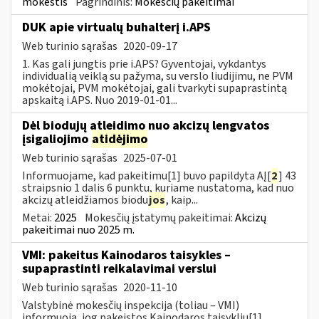
mokestis
Pagrindinis:
Mokesčių pakeitimai
DUK apie virtualų buhalterį i.APS
Web turinio sąrašas
2020-09-17
1. Kas gali jungtis prie i.APS? Gyventojai, vykdantys
individualią veiklą su pažyma, su verslo liudijimu, ne PVM
mokėtojai, PVM mokėtojai, gali tvarkyti supaprastintą
apskaitą i.APS. Nuo 2019-01-01...
Dėl biodujų atleidimo nuo akcizų lengvatos
įsigaliojimo
atidėjimo
Web turinio sąrašas
2025-07-01
Informuojame, kad pakeitimu[1] buvo papildyta AĮ[
2
] 43
straipsnio 1 dalis 6 punktu, kuriame nustatoma, kad nuo
akcizų atleidžiamos biodu
jos
, kaip...
Metai:
2025
Mokesčių įstatymų pakeitimai:
Akcizų
pakeitimai nuo 2025 m.
VMI: pakeitus Kainodaros taisykles –
supaprastinti reikalavimai verslui
Web turinio sąrašas
2020-11-10
Valstybinė mokesčių inspekcija (toliau – VMI)
informuoja, jog pakeistos Kainodaros taisyklių[1]