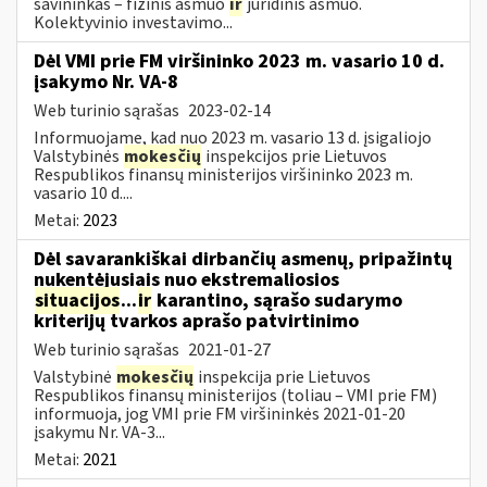
savininkas – fizinis asmuo
ir
juridinis asmuo.
Kolektyvinio investavimo...
Dėl VMI prie FM viršininko 2023 m. vasario 10 d.
įsakymo Nr. VA-8
Web turinio sąrašas
2023-02-14
Informuojame, kad nuo 2023 m. vasario 13 d. įsigaliojo
Valstybinės
mokesčių
inspekcijos prie Lietuvos
Respublikos finansų ministerijos viršininko 2023 m.
vasario 10 d....
Metai:
2023
Dėl savarankiškai dirbančių asmenų, pripažintų
nukentėjusiais nuo ekstremaliosios
situacijos
...
ir
karantino, sąrašo sudarymo
kriterijų tvarkos aprašo patvirtinimo
Web turinio sąrašas
2021-01-27
Valstybinė
mokesčių
inspekcija prie Lietuvos
Respublikos finansų ministerijos (toliau – VMI prie FM)
informuoja, jog VMI prie FM viršininkės 2021-01-20
įsakymu Nr. VA-3...
Metai:
2021