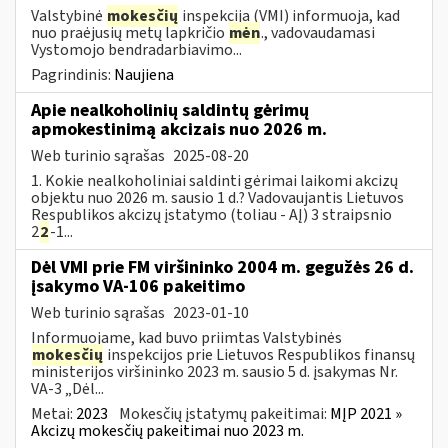
Valstybinė
mokesčių
inspekcija (VMI) informuoja, kad
nuo praėjusių metų lapkričio
mėn
., vadovaudamasi
Vystomojo bendradarbiavimo...
Pagrindinis:
Naujiena
Apie nealkoholinių saldintų gėrimų
apmokestinimą akcizais nuo 2026 m.
Web turinio sąrašas
2025-08-20
1. Kokie nealkoholiniai saldinti gėrimai laikomi akcizų
objektu nuo 2026 m. sausio 1 d.? Vadovaujantis Lietuvos
Respublikos akcizų įstatymo (toliau - AĮ) 3 straipsnio
2
2
-1...
Dėl VMI prie FM viršininko 2004 m. gegužės 26 d.
įsakymo VA-106 pakeitimo
Web turinio sąrašas
2023-01-10
Informuojame, kad buvo priimtas Valstybinės
mokesčių
inspekcijos prie Lietuvos Respublikos finansų
ministerijos viršininko 2023 m. sausio 5 d. įsakymas Nr.
VA-3 „Dėl...
Metai:
2023
Mokesčių įstatymų pakeitimai:
MĮP 2021 »
Akcizų mokesčių pakeitimai nuo 2023 m.