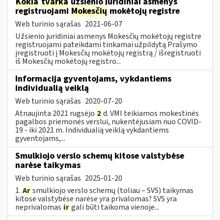
Kokia
tvarka
užsienio juridiniai asmenys
registruojami
Mokesčių
mokėtojų registre
Web turinio sąrašas
2021-06-07
Užsienio juridiniai asmenys Mokesčių mokėtojų registre
registruojami pateikdami tinkamai užpildytą Prašymo
įregistruoti į Mokesčių mokėtojų registrą / išregistruoti
iš Mokesčių mokėtojų registro...
Informacija gyventojams, vykdantiems
individualią veiklą
Web turinio sąrašas
2020-07-20
Atnaujinta 2021 rugsėjo
2
d. VMI teikiamos mokestinės
pagalbos priemonės verslui, nukentėjusiam nuo COVID-
19 - iki 2021 m. Individualią veiklą vykdantiems
gyventojams,...
Smulkiojo verslo schemų kitose valstybėse
narėse taikymas
Web turinio sąrašas
2025-01-20
1.
Ar
smulkiojo verslo schemų (toliau – SVS) taikymas
kitose valstybėse narėse yra privalomas? SVS yra
neprivalomas
ir
gali būti taikoma vienoje...