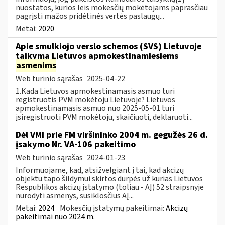
nuostatos, kurios leis mokesčių mokėtojams paprasčiau
pagrįsti mažos pridėtinės vertės paslaugų...
Metai:
2020
Apie smulkiojo verslo schemos (SVS) Lietuvoje
taikymą Lietuvos apmokestinamiesiems
asmenims
Web turinio sąrašas
2025-04-22
1.Kada Lietuvos apmokestinamasis asmuo turi
registruotis PVM mokėtoju Lietuvoje? Lietuvos
apmokestinamasis asmuo nuo 2025-05-01 turi
įsiregistruoti PVM mokėtoju, skaičiuoti, deklaruoti...
Dėl VMI prie FM viršininko 2004 m. gegužės 26 d.
įsakymo Nr. VA-106 pakeitimo
Web turinio sąrašas
2024-01-23
Informuojame, kad, atsižvelgiant į tai, kad akcizų
objektu tapo šildymui skirtos durpės už kurias Lietuvos
Respublikos akcizų įstatymo (toliau - AĮ) 52 straipsnyje
nurodyti asmenys, susiklosčius AĮ...
Metai:
2024
Mokesčių įstatymų pakeitimai:
Akcizų
pakeitimai nuo 2024 m.