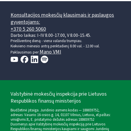
Konsultacijos mokesčių klausimais ir paslaugos
gyventojams:
+370 5 260 5060
Darbo laikas: I-IV 8.00-17.00, V 8.00-15.45.
Prieššventinę dieną - viena valanda trumpiau.
Kiekvieno mėnesio antrą penktadienį 8.00 val. - 12.00 val.
Mano VMI
Paklausimas per
Valstybinė mokesčių inspekcija prie Lietuvos
Respublikos finansų ministerijos
Biudžetinė įstaiga. Juridinio asmens kodas — 188659752,
adresas: Vasario 16-osios g. 14, 01107 Vilnius, Lietuva, el.paštas:
vmi@vmi.lt
, E. pristatymo dėžutės adresas 188659752
Duomenys apie Valstybinę mokesčių inspekciją prie Lietuvos
Respublikos finansų ministerijos kaupiami ir saugomi Juridinių