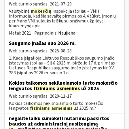
Web turinio sąrašas
2021-07-29
Valstybinė
mokesčių
inspekcija (toliau – VMI)
informuoja, kad šią savaitę pirmosios 4,4 tūkst. įmonių
per Mano VMI sulauks laiškų su prašymu užpildyti
klausimyną apie...
Metai:
2021
Pagrindinis:
Naujiena
Saugumo įnašas nuo 2026 m.
Web turinio sąrašas
2025-08-28
1. Kada įsigalioja Lietuvos Respublikos saugumo įnašo
įstatymas (toliau – SĮĮ)? 2025 m. birželio 17 d. priimtas
Lietuvos Respublikos saugumo įnašo įstatymas Nr. XV-
283 įsigalios 2026 m. sausio 1 d....
Kokios taikomos nekilnojamojo turto mokesčio
lengvatos
fiziniams
asmenims
už 2025
Web turinio sąrašas
2020-11-17
Kokios taikomos nekilnojamojo turto mokesčio
lengvatos
fiziniams
asmenims
už 2025 m.?
negalite laiku sumokėti nutarimu paskirtos
baudos už administracinį nusižengimą