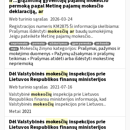
ir
...grąžintiną gyventojų pajamų mokesčio
permoką pagal Metinę pajamų mokesčio
deklaraciją,
ar
Web turinio sąrašas
2026-03-24
Registracijos numeris KM2875 Ši informacija skelbiama:
Prašymas išdėstyti
mokesčių
ar
baudų sumokėjimą
Jeigu pateikėte Metinę pajamų mokesčio...
nepriemoka
permoka
užskaitymas
gpm permoka
an bauda
Mokesčių žinyno kategorijos:
Prašymai, pažymos ir
mps
mokėjimo duomenys » Pažymų užsakymas ir prašymų
teikimas » Prašymas atidėti arba išdėstyti mokestinę
nepriemoką
Dėl Valstybinės
mokesčių
inspekcijos prie
Lietuvos Respublikos finansų ministerijos
Web turinio sąrašas
2021-07-16
Valstybinė
mokesčių
inspekcija prie Lietuvos
Respublikos finansų ministerijos informuoja, kad
Valstybinės
mokesčių
inspekcijos prie Lietuvos...
Metai:
2021
Dėl Valstybinės
mokesčių
inspekcijos prie
Lietuvos Respublikos finansų ministerijos