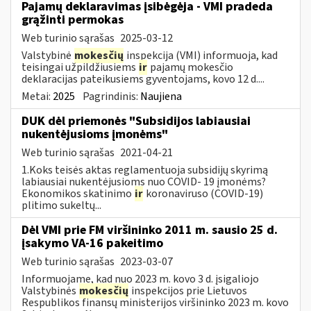
Pajamų deklaravimas įsibėgėja - VMI pradeda
grąžinti permokas
Web turinio sąrašas
2025-03-12
Valstybinė
mokesčių
inspekcija (VMI) informuoja, kad
teisingai užpildžiusiems
ir
pajamų mokesčio
deklaracijas pateikusiems gyventojams, kovo 12 d....
Metai:
2025
Pagrindinis:
Naujiena
DUK dėl priemonės "Subsidijos labiausiai
nukentėjusioms įmonėms"
Web turinio sąrašas
2021-04-21
1.Koks teisės aktas reglamentuoja subsidijų skyrimą
labiausiai nukentėjusioms nuo COVID- 19 įmonėms?
Ekonomikos skatinimo
ir
koronaviruso (COVID-19)
plitimo sukeltų...
Dėl VMI prie FM viršininko 2011 m. sausio 25 d.
įsakymo VA-16 pakeitimo
Web turinio sąrašas
2023-03-07
Informuojame, kad nuo 2023 m. kovo 3 d. įsigaliojo
Valstybinės
mokesčių
inspekcijos prie Lietuvos
Respublikos finansų ministerijos viršininko 2023 m. kovo