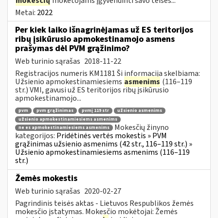
mokesčių
mokėtojams įgyvendinti savo teises...
Metai:
2022
Per kiek laiko išnagrinėjamas už ES teritorijos
ribų įsikūrusio apmokestinamojo asmens
prašymas dėl PVM grąžinimo?
Web turinio sąrašas
2018-11-22
Registracijos numeris KM1181 Ši informacija skelbiama:
Užsienio apmokestinamiesiems
asmenims
(116–119
str.) VMI, gavusi už ES teritorijos ribų įsikūrusio
apmokestinamojo...
pvm
pvm grąžinimas
pvmį 119 str
užsienio asmenims
užsienio apmokestinamiesiems asmenims
Mokesčių žinyno
ne es apmokestinamiesiems asmenims
kategorijos:
Pridėtinės vertės mokestis » PVM
grąžinimas užsienio asmenims (42 str., 116–119 str.) »
Užsienio apmokestinamiesiems asmenims (116–119
str.)
Žemės mokestis
Web turinio sąrašas
2020-02-27
Pagrindinis teisės aktas - Lietuvos Respublikos žemės
mokesčio įstatymas. Mokesčio mokėtojai: Žemės