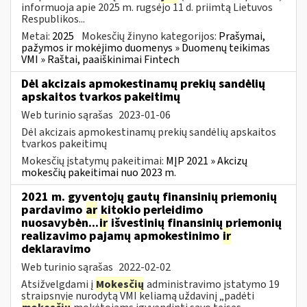
informuoja apie 2025 m. rugsėjo 11 d. priimtą Lietuvos
Respublikos...
Metai:
2025
Mokesčių žinyno kategorijos:
Prašymai,
pažymos ir mokėjimo duomenys » Duomenų teikimas
VMI » Raštai, paaiškinimai Fintech
Dėl akcizais apmokestinamų prekių sandėlių
apskaitos tvarkos pakeitimų
Web turinio sąrašas
2023-01-06
Dėl akcizais apmokestinamų prekių sandėlių apskaitos
tvarkos pakeitimų
Mokesčių įstatymų pakeitimai:
MĮP 2021 » Akcizų
mokesčių pakeitimai nuo 2023 m.
2021 m. gyventojų gautų finansinių priemonių
pardavimo
ar
kitokio perleidimo
nuosavybėn...
ir
išvestinių finansinių priemonių
realizavimo pajamų apmokestinimo
ir
deklaravimo
Web turinio sąrašas
2022-02-02
Atsižvelgdami į
Mokesčių
administravimo įstatymo 19
straipsnyje nurodytą VMI keliamą uždavinį „padėti