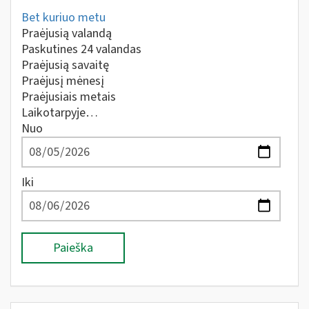
Bet kuriuo metu
Praėjusią valandą
Paskutines 24 valandas
Praėjusią savaitę
Praėjusį mėnesį
Praėjusiais metais
Laikotarpyje…
Nuo
Iki
Paieška