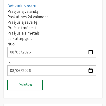
Bet kuriuo metu
Praėjusią valandą
Paskutines 24 valandas
Praėjusią savaitę
Praėjusį mėnesį
Praėjusiais metais
Laikotarpyje…
Nuo
Iki
Paieška