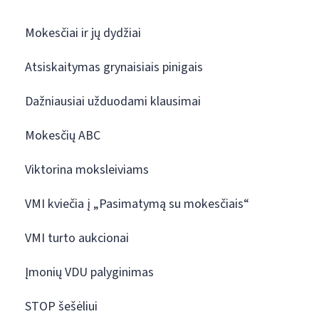
Mokesčiai ir jų dydžiai
Atsiskaitymas grynaisiais pinigais
Dažniausiai užduodami klausimai
Mokesčių ABC
Viktorina moksleiviams
VMI kviečia į „Pasimatymą su mokesčiais“
VMI turto aukcionai
Įmonių VDU palyginimas
STOP šešėliui