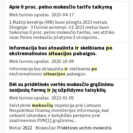
Apie 0 proc. pelno mokesčio tarifo taikymą
Web turinio sąrašas
2025-04-17
1.Mažoji bendrija (MB) buvo įsteigta 2023 metais.
Steigėjai - 3 fiziniai asmenys. Už 2023 metus buvo
taikomas 0 proc. pelno mokesčio tarifas, nes atitiko
visas Pelno mokesčio įstatymo 5 straipsnio...
Informacija bus atnaujinta
ir
skelbiama
po
ekstremaliosios
situacijos
pabaigos.
Web turinio sąrašas
2020-10-09
Informacija bus atnaujinta
ir
skelbiama
po
ekstremaliosios
situacijos
pabaigos.
Dėl su pridėtinės vertės mokesčio grąžinimu
susijusių formų
ir
jų užpildymo taisyklių
Web turinio sąrašas
2022-01-05
Valstybinė
mokesčių
inspekcija prie Lietuvos
Respublikos finansų ministerijos informuoja, kad
siekiant sklandaus ir kokybiško perėjimo prie
skaitmeninio PVM[1] grąžinimo...
Metai:
2022
Mokesčiai:
Pridėtinės vertės mokestis