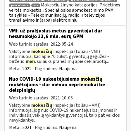
elektroniniu būdu teikiamos paslaugos
speciali apmokestinimo schema
Mokesčių žinyno kategorijos:
Pridėtinės
pvm schema
oss
vertės mokestis » Specialiosios apmokestinimo PVM
taisyklės » Telekomunikacijų, radijo ir televizijos
transliavimo ir (arba) elektroniniu
VMI: už praėjusius metus gyventojai dar
nesumokėjo 33,6 mln. eurų GPM
Web turinio sąrašas
2022-05-24
Valstybinė
mokesčių
inspekcija (toliau - VMI)
informuoja, kad apie 70 tūkst. gyventojų gegužės –
birželio
mėn
. sulauks pranešimų apie deklaruotą...
Metai:
2022
Pagrindinis:
Naujiena
Nuo COVID-19 nukentėjusiems
mokesčių
mokėtojams - dar mėnuo nepriemokai be
delspinigių
Web turinio sąrašas
2021-10-06
Valstybinė
mokesčių
inspekcija (toliau – VMI)
informuoja, jog nuo COVID-19 nukentėjusios įmonės ir
individualią veiklą vykdantys gyventojai, taip pat veiklos
nevykdantys...
Metai:
2021
Pagrindinis:
Naujiena