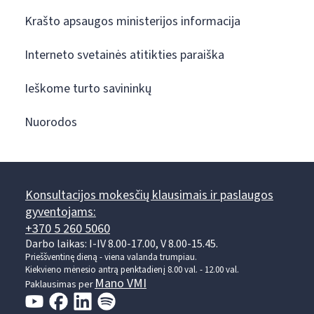
Krašto apsaugos ministerijos informacija
Interneto svetainės atitikties paraiška
Ieškome turto savininkų
Nuorodos
Konsultacijos mokesčių klausimais ir paslaugos
gyventojams:
+370 5 260 5060
Darbo laikas: I-IV 8.00-17.00, V 8.00-15.45.
Prieššventinę dieną - viena valanda trumpiau.
Kiekvieno mėnesio antrą penktadienį 8.00 val. - 12.00 val.
Mano VMI
Paklausimas per