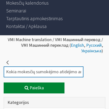
Mokesčių kalendorius
Seminarai
Tarptautinis apmokestinimas
Kontaktai / Apklausa
VMI Machine translation / VMI Машинный перевод /
VMI Машинний переклад (
English
,
Русский
,
Українська
)
Paieška
Kategorijos