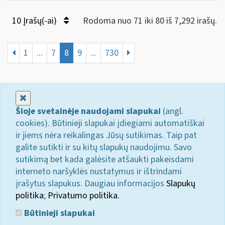
10 Įrašų(-ai)
Rodoma nuo 71 iki 80 iš 7,292 irašų.
1
...
7
8
9
...
730
Uždaryti
Šioje svetainėje naudojami slapukai
(angl.
cookies). Būtinieji slapukai įdiegiami automatiškai
ir jiems nėra reikalingas Jūsų sutikimas. Taip pat
galite sutikti ir su kitų slapukų naudojimu. Savo
sutikimą bet kada galėsite atšaukti pakeisdami
interneto naršyklės nustatymus ir ištrindami
įrašytus slapukus. Daugiau informacijos
Slapukų
politika
;
Privatumo politika.
Būtinieji slapukai