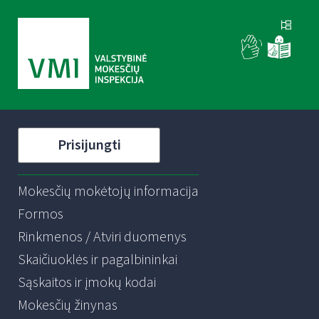
Prisijungti
Mokesčių mokėtojų informacija
Formos
Rinkmenos / Atviri duomenys
Skaičiuoklės ir pagalbininkai
Sąskaitos ir įmokų kodai
Mokesčių žinynas