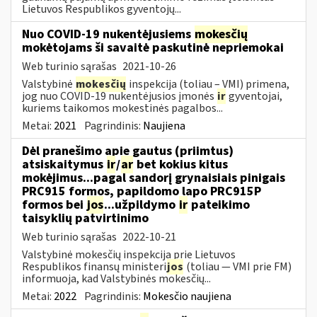
Lietuvos Respublikos gyventojų...
Nuo COVID-19 nukentėjusiems
mokesčių
mokėtojams ši savaitė paskutinė nepriemokai
Web turinio sąrašas
2021-10-26
Valstybinė
mokesčių
inspekcija (toliau – VMI) primena,
jog nuo COVID-19 nukentėjusios įmonės
ir
gyventojai,
kuriems taikomos mokestinės pagalbos...
Metai:
2021
Pagrindinis:
Naujiena
Dėl pranešimo apie gautus (priimtus)
atsiskaitymus
ir
/
ar
bet kokius kitus
mokėjimus...pagal sandorį grynaisiais pinigais
PRC915 formos, papildomo lapo PRC915P
formos bei
jos
...užpildymo
ir
pateikimo
taisyklių patvirtinimo
Web turinio sąrašas
2022-10-21
Valstybinė mokesčių inspekcija prie Lietuvos
Respublikos finansų ministeri
jos
(toliau ― VMI prie FM)
informuoja, kad Valstybinės mokesčių...
Metai:
2022
Pagrindinis:
Mokesčio naujiena