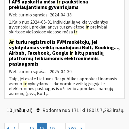
i.APS apskaita mėsa
ir
paukštiena
prekiaujantiems gyventojams
Web turinio sąrašas
2024-04-18
1.Kaip nuo 2024-05-01 individualią veiklą vykdantys
gyventojai, prekiaujantys turgavietėse
ir
prekybai
skirtose viešosiose vietose mėsa
ir
...
Ar
turiu registruotis PVM mokėtoju, jei
vykdydamas veiklą naudojuosi Bolt, Booking...,
Airbnb, Facebook, Google
ir
kitų panašių
platformų teikiamomis elektroninėmis
paslaugomis
Web turinio sąrašas
2025-04-30
Taip, jei esate Lietuvos Respublikos apmokestinamasis
asmuo
ir
vykdydamas ekonominę veiklą įsigyjate
elektronines paslaugas iš užsienio apmokestinamųjų
asmenų (pvz., Bolt,...
10 Įrašų(-ai)
Rodoma nuo 171 iki 180 iš 7,293 irašų.
1
...
17
18
19
...
730