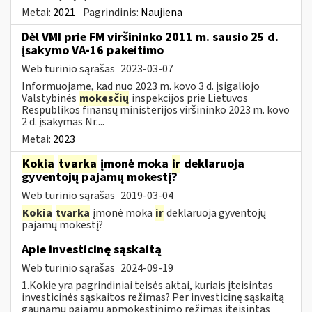
Metai:
2021
Pagrindinis:
Naujiena
Dėl VMI prie FM viršininko 2011 m. sausio 25 d.
įsakymo VA-16 pakeitimo
Web turinio sąrašas
2023-03-07
Informuojame, kad nuo 2023 m. kovo 3 d. įsigaliojo
Valstybinės
mokesčių
inspekcijos prie Lietuvos
Respublikos finansų ministerijos viršininko 2023 m. kovo
2 d. įsakymas Nr....
Metai:
2023
Kokia
tvarka
įmonė moka
ir
deklaruoja
gyventojų pajamų mokestį?
Web turinio sąrašas
2019-03-04
Kokia
tvarka
įmonė moka
ir
deklaruoja gyventojų
pajamų mokestį?
Apie investicinę sąskaitą
Web turinio sąrašas
2024-09-19
1.Kokie yra pagrindiniai teisės aktai, kuriais įteisintas
investicinės sąskaitos režimas? Per investicinę sąskaitą
gaunamų pajamų apmokestinimo režimas įteisintas