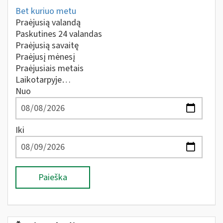
Bet kuriuo metu
Praėjusią valandą
Paskutines 24 valandas
Praėjusią savaitę
Praėjusį mėnesį
Praėjusiais metais
Laikotarpyje…
Nuo
Iki
Paieška