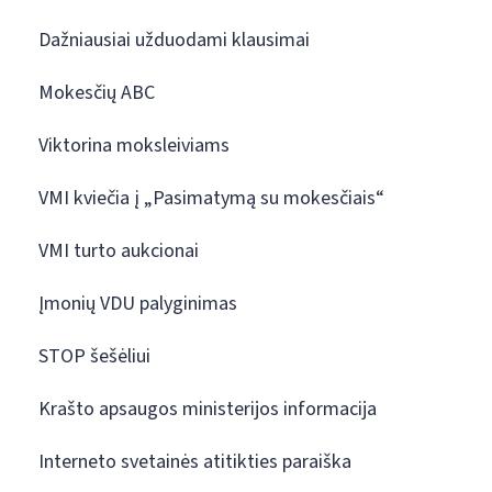
Dažniausiai užduodami klausimai
Mokesčių ABC
Viktorina moksleiviams
VMI kviečia į „Pasimatymą su mokesčiais“
VMI turto aukcionai
Įmonių VDU palyginimas
STOP šešėliui
Krašto apsaugos ministerijos informacija
Interneto svetainės atitikties paraiška