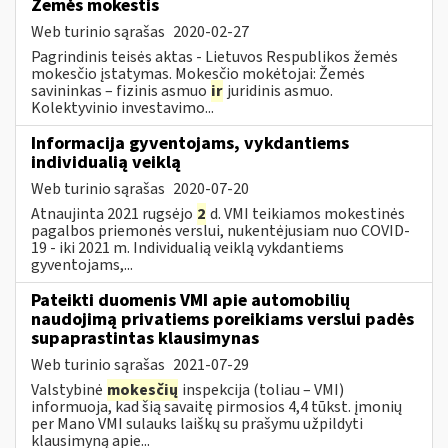
Žemės mokestis
Web turinio sąrašas
2020-02-27
Pagrindinis teisės aktas - Lietuvos Respublikos žemės
mokesčio įstatymas. Mokesčio mokėtojai: Žemės
savininkas – fizinis asmuo
ir
juridinis asmuo.
Kolektyvinio investavimo...
Informacija gyventojams, vykdantiems
individualią veiklą
Web turinio sąrašas
2020-07-20
Atnaujinta 2021 rugsėjo
2
d. VMI teikiamos mokestinės
pagalbos priemonės verslui, nukentėjusiam nuo COVID-
19 - iki 2021 m. Individualią veiklą vykdantiems
gyventojams,...
Pateikti duomenis VMI apie automobilių
naudojimą privatiems poreikiams verslui padės
supaprastintas klausimynas
Web turinio sąrašas
2021-07-29
Valstybinė
mokesčių
inspekcija (toliau – VMI)
informuoja, kad šią savaitę pirmosios 4,4 tūkst. įmonių
per Mano VMI sulauks laiškų su prašymu užpildyti
klausimyną apie...