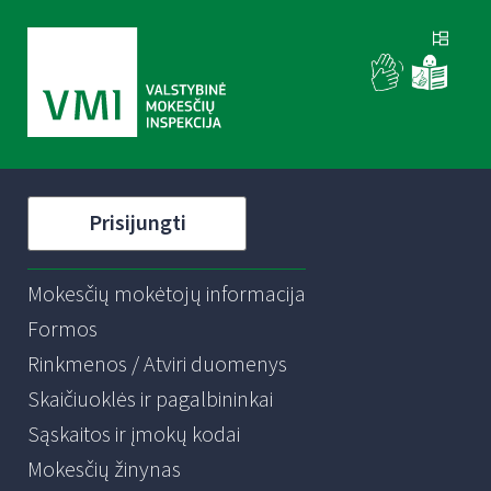
Prisijungti
Mokesčių mokėtojų informacija
Formos
Rinkmenos / Atviri duomenys
Skaičiuoklės ir pagalbininkai
Sąskaitos ir įmokų kodai
Mokesčių žinynas