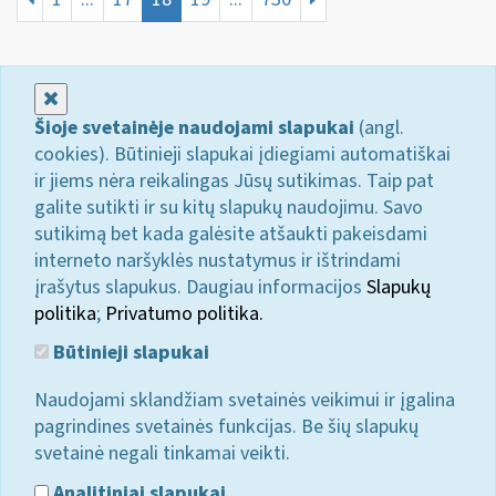
Uždaryti
Šioje svetainėje naudojami slapukai
(angl.
cookies). Būtinieji slapukai įdiegiami automatiškai
ir jiems nėra reikalingas Jūsų sutikimas. Taip pat
galite sutikti ir su kitų slapukų naudojimu. Savo
sutikimą bet kada galėsite atšaukti pakeisdami
interneto naršyklės nustatymus ir ištrindami
įrašytus slapukus. Daugiau informacijos
Slapukų
politika
;
Privatumo politika.
Būtinieji slapukai
Naudojami sklandžiam svetainės veikimui ir įgalina
pagrindines svetainės funkcijas. Be šių slapukų
svetainė negali tinkamai veikti.
Analitiniai slapukai