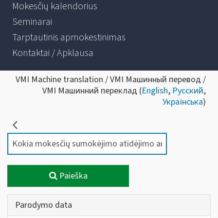
Mokesčių kalendorius
Seminarai
Tarptautinis apmokestinimas
Kontaktai / Apklausa
VMI Machine translation / VMI Машинный перевод /
VMI Машинний переклад (
English
,
Русский
,
Українська
)
Paieška
Parodymo data