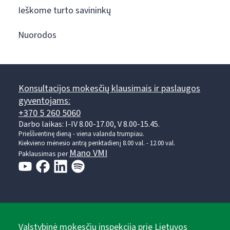
Ieškome turto savininkų
Nuorodos
Konsultacijos mokesčių klausimais ir paslaugos
gyventojams:
+370 5 260 5060
Darbo laikas: I-IV 8.00-17.00, V 8.00-15.45.
Prieššventinę dieną - viena valanda trumpiau.
Kiekvieno mėnesio antrą penktadienį 8.00 val. - 12.00 val.
Mano VMI
Paklausimas per
Valstybinė mokesčių inspekcija prie Lietuvos