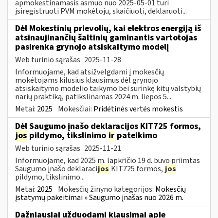
apmokestinamasis asmuo nuo 2025-05-01 turi
įsiregistruoti PVM mokėtoju, skaičiuoti, deklaruoti...
Dėl Mokestinių prievolių, kai elektros energiją iš
atsinaujinančių šaltinių gaminantis vartotojas
pasirenka grynojo atsiskaitymo modelį
Web turinio sąrašas
2025-11-28
Informuojame, kad atsižvelgdami į mokesčių
mokėtojams kilusius klausimus dėl grynojo
atsiskaitymo modelio taikymo bei surinkę kitų valstybių
narių praktiką, patikslinamas 2024 m. liepos 5...
Metai:
2025
Mokesčiai:
Pridėtinės vertės mokestis
Dėl Saugumo įnašo deklaracijos KIT725 formos,
jos
pildymo, tikslinimo
ir
pateikimo
Web turinio sąrašas
2025-11-21
Informuojame, kad 2025 m. lapkričio 19 d. buvo priimtas
Saugumo įnašo deklaraci
jos
KIT725 formos,
jos
pildymo, tikslinimo...
Metai:
2025
Mokesčių žinyno kategorijos:
Mokesčių
įstatymų pakeitimai » Saugumo įnašas nuo 2026 m.
Dažniausiai užduodami klausimai apie