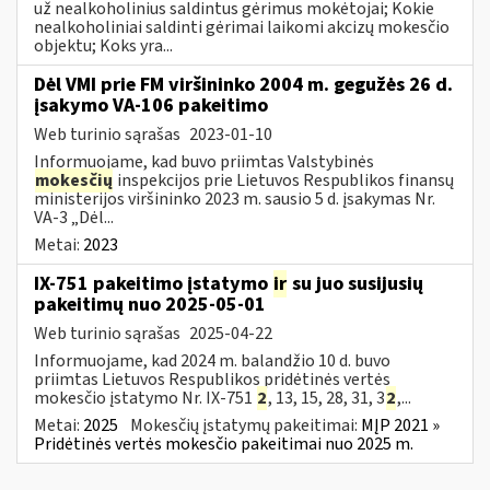
už nealkoholinius saldintus gėrimus mokėtojai; Kokie
nealkoholiniai saldinti gėrimai laikomi akcizų mokesčio
objektu; Koks yra...
Dėl VMI prie FM viršininko 2004 m. gegužės 26 d.
įsakymo VA-106 pakeitimo
Web turinio sąrašas
2023-01-10
Informuojame, kad buvo priimtas Valstybinės
mokesčių
inspekcijos prie Lietuvos Respublikos finansų
ministerijos viršininko 2023 m. sausio 5 d. įsakymas Nr.
VA-3 „Dėl...
Metai:
2023
IX-751 pakeitimo įstatymo
ir
su juo susijusių
pakeitimų nuo 2025-05-01
Web turinio sąrašas
2025-04-22
Informuojame, kad 2024 m. balandžio 10 d. buvo
priimtas Lietuvos Respublikos pridėtinės vertės
mokesčio įstatymo Nr. IX-751
2
, 13, 15, 28, 31, 3
2
,...
Metai:
2025
Mokesčių įstatymų pakeitimai:
MĮP 2021 »
Pridėtinės vertės mokesčio pakeitimai nuo 2025 m.