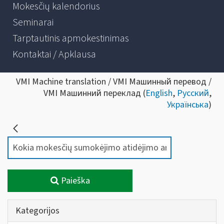
Mokesčių kalendorius
Seminarai
Tarptautinis apmokestinimas
Kontaktai / Apklausa
VMI Machine translation / VMI Машинный перевод /
VMI Машинний переклад (
English
,
Русский
,
Українська
)
Paieška
Kategorijos