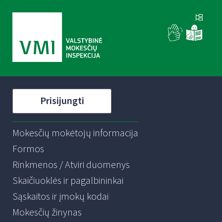
Prisijungti
Mokesčių mokėtojų informacija
Formos
Rinkmenos / Atviri duomenys
Skaičiuoklės ir pagalbininkai
Sąskaitos ir įmokų kodai
Mokesčių žinynas