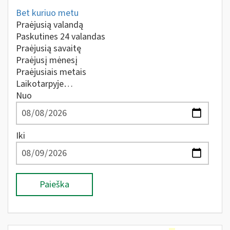
Bet kuriuo metu
Praėjusią valandą
Paskutines 24 valandas
Praėjusią savaitę
Praėjusį mėnesį
Praėjusiais metais
Laikotarpyje…
Nuo
Iki
Paieška