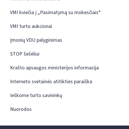
VMI kviečia į „Pasimatymą su mokesčiais“
VMI turto aukcionai
Įmonių VDU palyginimas
STOP šešėliui
Krašto apsaugos ministerijos informacija
Interneto svetainės atitikties paraiška
Ieškome turto savininkų
Nuorodos