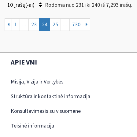
10 Įrašų(-ai)
Rodoma nuo 231 iki 240 iš 7,293 irašų.
1
...
23
24
25
...
730
APIE VMI
Misija, Vizija ir Vertybės
Struktūra ir kontaktinė informacija
Konsultavimasis su visuomene
Teisinė informacija