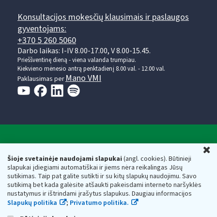
Konsultacijos mokesčių klausimais ir paslaugos
gyventojams:
+370 5 260 5060
Darbo laikas: I-IV 8.00-17.00, V 8.00-15.45.
Prieššventinę dieną - viena valanda trumpiau.
Kiekvieno mėnesio antrą penktadienį 8.00 val. - 12.00 val.
Mano VMI
Paklausimas per
Valstybinė mokesčių inspekcija prie Lietuvos
U
Respublikos finansų ministerijos
Šioje svetainėje naudojami slapukai
(angl. cookies). Būtinieji
slapukai įdiegiami automatiškai ir jiems nėra reikalingas Jūsų
Biudžetinė įstaiga. Juridinio asmens kodas — 188659752,
sutikimas. Taip pat galite sutikti ir su kitų slapukų naudojimu. Savo
adresas: Vasario 16-osios g. 14, 01107 Vilnius, Lietuva, el.paštas:
sutikimą bet kada galėsite atšaukti pakeisdami interneto naršyklės
vmi@vmi.lt
, E. pristatymo dėžutės adresas 188659752
nustatymus ir ištrindami įrašytus slapukus. Daugiau informacijos
Duomenys apie Valstybinę mokesčių inspekciją prie Lietuvos
Slapukų politika
;
Privatumo politika.
Respublikos finansų ministerijos kaupiami ir saugomi Juridinių
asmenų registre