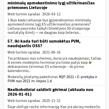
minimalų apmokestinimo lygį užtikrinančias
priemones Lietuvoje
Web turinio sąrašas
2026-03-12
1.Nuo kada Lietuvoje bus įgyvendinamos minimalų
apmokestinimo lygį ES užtikrinančios priemonės?
Lietuva pasirinko taikyti Direktyvos 50 straipsnyje
nustatytą išimtį — ne daugiau kaip šešerius...
57. Iki kada turi būti sumokėtas PVM,
naudojantis OSS?
Web turinio sąrašas
2021-06-16
Tai priklauso nuo schemos, kuria yra naudojamasi, tačiau
iš esmės mokėjimo terminai yra tokie patys kaip
ir
deklaravimo terminai: ES schemoje – iki pirmo
kalendorinio...
Mokesčių įstatymų pakeitimai:
MĮP 2021 » E-prekyba ir
PVM nuo 2021 m. liepos 1 d.
Nealkoholiniai saldinti gėrimai (aktualu nuo
2026-01-01)
Web turinio sąrašas
2025-11-21
Šioje skiltyje rasite informaciją: Kas yra akcizų mokesčio