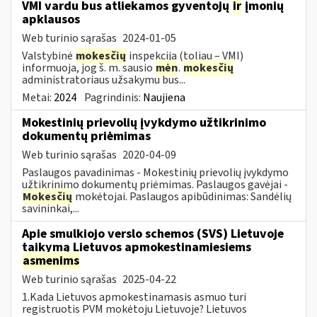
VMI vardu bus atliekamos gyventojų
ir
įmonių
apklausos
Web turinio sąrašas
2024-01-05
Valstybinė
mokesčių
inspekcija (toliau – VMI)
informuoja, jog š. m. sausio
mėn
.
mokesčių
administratoriaus užsakymu bus...
Metai:
2024
Pagrindinis:
Naujiena
Mokestinių prievolių įvykdymo užtikrinimo
dokumentų priėmimas
Web turinio sąrašas
2020-04-09
Paslaugos pavadinimas - Mokestinių prievolių įvykdymo
užtikrinimo dokumentų priėmimas. Paslaugos gavėjai -
Mokesčių
mokėtojai. Paslaugos apibūdinimas: Sandėlių
savininkai,...
Apie smulkiojo verslo schemos (SVS) Lietuvoje
taikymą Lietuvos apmokestinamiesiems
asmenims
Web turinio sąrašas
2025-04-22
1.Kada Lietuvos apmokestinamasis asmuo turi
registruotis PVM mokėtoju Lietuvoje? Lietuvos