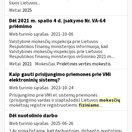
šiuos Lietuvos...
Metai:
2025
Dėl 2021 m. spalio 4 d. įsakymo Nr. VA-64
priėmimo
Web turinio sąrašas
2021-10-06
Valstybinė mokesčių inspekcija prie Lietuvos
Respublikos finansų ministerijos informuoja, kad
Valstybinės mokesčių inspekcijos prie Lietuvos
Respublikos finansų ministerijos viršininko 2021 m....
Metai:
2021
Mokesčiai:
Pridėtinės vertės mokestis
Kaip gauti prisijungimo priemones prie VMI
elektroninių sistemų?
Web turinio sąrašas
2023-10-24
Prisijungimo prie VMI el. sistemų priemonės
(prisijungimo vardas ir slaptažodis) Lietuvos
mokesčių
mokėtojų registre registruotiems
fiziniams
...
Dėl nuotolinio darbo
Web turinio sąrašas
2025-06-26
1.Ar pripažįstama, kad darbuotojas, dirbantis nuotoliniu