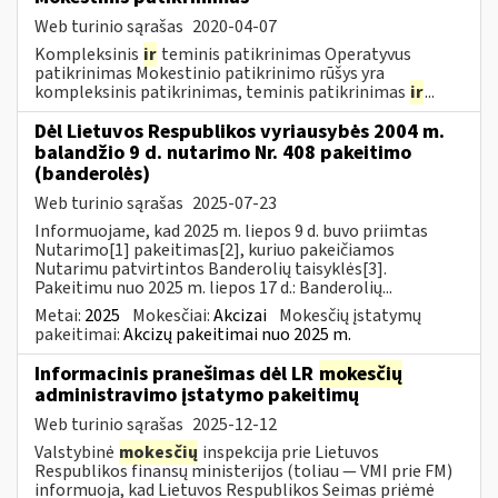
Web turinio sąrašas
2020-04-07
Kompleksinis
ir
teminis patikrinimas Operatyvus
patikrinimas Mokestinio patikrinimo rūšys yra
kompleksinis patikrinimas, teminis patikrinimas
ir
...
Dėl Lietuvos Respublikos vyriausybės 2004 m.
balandžio 9 d. nutarimo Nr. 408 pakeitimo
(banderolės)
Web turinio sąrašas
2025-07-23
Informuojame, kad 2025 m. liepos 9 d. buvo priimtas
Nutarimo[1] pakeitimas[2], kuriuo pakeičiamos
Nutarimu patvirtintos Banderolių taisyklės[3].
Pakeitimu nuo 2025 m. liepos 17 d.: Banderolių...
Metai:
2025
Mokesčiai:
Akcizai
Mokesčių įstatymų
pakeitimai:
Akcizų pakeitimai nuo 2025 m.
Informacinis pranešimas dėl LR
mokesčių
administravimo įstatymo pakeitimų
Web turinio sąrašas
2025-12-12
Valstybinė
mokesčių
inspekcija prie Lietuvos
Respublikos finansų ministerijos (toliau — VMI prie FM)
informuoja, kad Lietuvos Respublikos Seimas priėmė