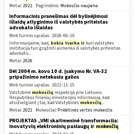
Metai:
2022
Pagrindinis:
Mokesčio naujiena
Informacinis pranešimas dėl bylinėjimosi
išlaidų atlyginimo iš valstybės priteistas
advokato išlaidas
Web turinio sąrašas
2026-06-10
Informuojame, kad,
kokia
tvarka
ir
kuri valstybės
institucija turi grąžinti asmeniui iš valstybės priteistas
advokato...
Metai:
2026
Dėl 2004 m. kovo 10 d. įsakymo Nr. VA-32
pripažinimo netekusiu galios
Web turinio sąrašas
2021-11-15
Valstybinė
mokesčių
inspekcija prie Lietuvos
Respublikos finansų ministerijos informuoja, kad
atsižvelgiant į tai, kad Valstybinės
mokesčių
...
Metai:
2021
Mokesčiai:
Pridėtinės vertės mokestis
PROJEKTAS „VMI skaitmeninė transformacija:
inovatyvių elektroninių paslaugų
ir
mokesčių