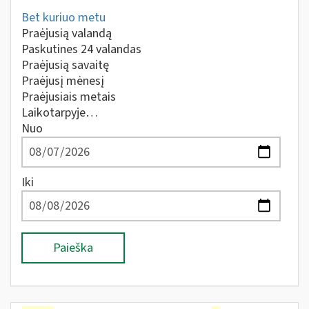
Bet kuriuo metu
Praėjusią valandą
Paskutines 24 valandas
Praėjusią savaitę
Praėjusį mėnesį
Praėjusiais metais
Laikotarpyje…
Nuo
Iki
Paieška