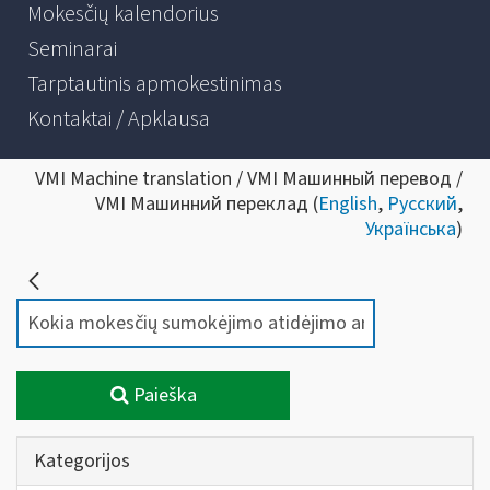
Mokesčių kalendorius
Seminarai
Tarptautinis apmokestinimas
Kontaktai / Apklausa
VMI Machine translation / VMI Машинный перевод /
VMI Машинний переклад (
English
,
Русский
,
Українська
)
Paieška
Kategorijos