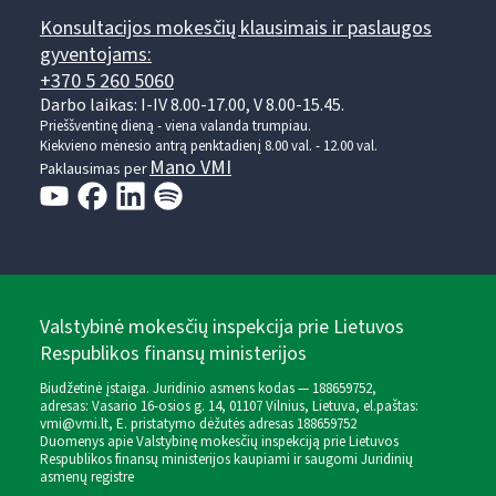
Konsultacijos mokesčių klausimais ir paslaugos
gyventojams:
+370 5 260 5060
Darbo laikas: I-IV 8.00-17.00, V 8.00-15.45.
Prieššventinę dieną - viena valanda trumpiau.
Kiekvieno mėnesio antrą penktadienį 8.00 val. - 12.00 val.
Mano VMI
Paklausimas per
Valstybinė mokesčių inspekcija prie Lietuvos
Respublikos finansų ministerijos
Biudžetinė įstaiga. Juridinio asmens kodas — 188659752,
adresas: Vasario 16-osios g. 14, 01107 Vilnius, Lietuva, el.paštas:
vmi@vmi.lt
, E. pristatymo dėžutės adresas 188659752
Duomenys apie Valstybinę mokesčių inspekciją prie Lietuvos
Respublikos finansų ministerijos kaupiami ir saugomi Juridinių
asmenų registre