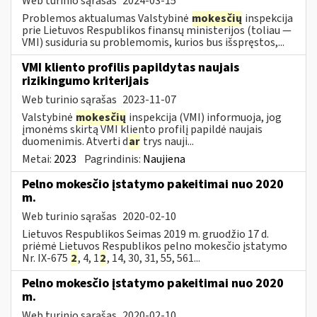
Web turinio sąrašas
2024-03-15
Problemos aktualumas Valstybinė
mokesčių
inspekcija
prie Lietuvos Respublikos finansų ministerijos (toliau ―
VMI) susiduria su problemomis, kurios bus išspręstos,...
VMI kliento profilis papildytas naujais
rizikingumo kriterijais
Web turinio sąrašas
2023-11-07
Valstybinė
mokesčių
inspekcija (VMI) informuoja, jog
įmonėms skirtą VMI kliento profilį papildė naujais
duomenimis. Atverti d
ar
trys nauji...
Metai:
2023
Pagrindinis:
Naujiena
Pelno mokesčio įstatymo pakeitimai nuo 2020
m.
Web turinio sąrašas
2020-02-10
Lietuvos Respublikos Seimas 2019 m. gruodžio 17 d.
priėmė Lietuvos Respublikos pelno mokesčio įstatymo
Nr. IX-675
2
, 4, 1
2
, 14, 30, 31, 55, 561...
Pelno mokesčio įstatymo pakeitimai nuo 2020
m.
Web turinio sąrašas
2020-02-10