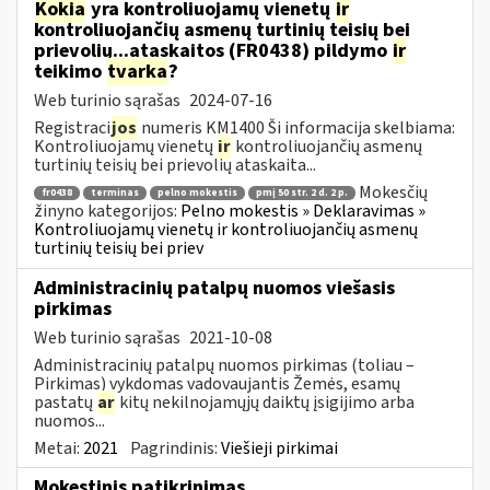
Kokia
yra kontroliuojamų vienetų
ir
kontroliuojančių asmenų turtinių teisių bei
prievolių...ataskaitos (FR0438) pildymo
ir
teikimo
tvarka
?
Web turinio sąrašas
2024-07-16
Registraci
jos
numeris KM1400 Ši informacija skelbiama:
Kontroliuojamų vienetų
ir
kontroliuojančių asmenų
turtinių teisių bei prievolių ataskaita...
Mokesčių
fr0438
terminas
pelno mokestis
pmį 50 str. 2 d. 2 p.
žinyno kategorijos:
Pelno mokestis » Deklaravimas »
Kontroliuojamų vienetų ir kontroliuojančių asmenų
turtinių teisių bei priev
Administracinių patalpų nuomos viešasis
pirkimas
Web turinio sąrašas
2021-10-08
Administracinių patalpų nuomos pirkimas (toliau –
Pirkimas) vykdomas vadovaujantis Žemės, esamų
pastatų
ar
kitų nekilnojamųjų daiktų įsigijimo arba
nuomos...
Metai:
2021
Pagrindinis:
Viešieji pirkimai
Mokestinis patikrinimas