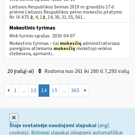
Lietuvos Respublikos Seimas 2019 m. gruodžio 17 d.
priėmė Lietuvos Respublikos pelno mokesčio įstatymo
Nr. IX-675
2
, 4, 1
2
, 14, 30, 31, 55, 561...
Mokestinis tyrimas
Web turinio sąrašas
2020-04-07
Mokestinis tyrimas – tai
mokesčių
administratoriaus
pareigūno atliekama
mokesčių
mokėtojo veiklos
stebėsena, apimanti...
20 Įrašų(-ai)
Rodoma nuo 261 iki 280 iš 7,293 irašų.
1
...
13
14
15
...
365
Uždaryti
Šioje svetainėje naudojami slapukai
(angl.
cookies). Būtinieji slapukai įdiegiami automatiškai