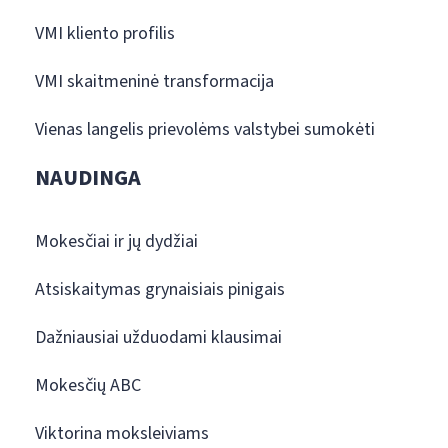
VMI kliento profilis
VMI skaitmeninė transformacija
Vienas langelis prievolėms valstybei sumokėti
NAUDINGA
Mokesčiai ir jų dydžiai
Atsiskaitymas grynaisiais pinigais
Dažniausiai užduodami klausimai
Mokesčių ABC
Viktorina moksleiviams