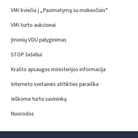
VMI kviečia į „Pasimatymą su mokesčiais“
VMI turto aukcionai
Įmonių VDU palyginimas
STOP šešėliui
Krašto apsaugos ministerijos informacija
Interneto svetainės atitikties paraiška
Ieškome turto savininkų
Nuorodos