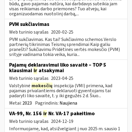
būdu, gavo pajamas natūra, kai darbdavys suteikia jam
visas reikiamas darbo priemones? Tuo atveju, kai
organizuodamas nuotolinį darbą,...
PVM sukčiavimas
Web turinio sąrašas
2020-02-25
PVM sukčiavimas. Kas tai? Sukčiavimo schemos Verslo
partnerių tikrinimas Teismų sprendimai Kaip galiu
pranešti? Sukčiavimu Pridėtinės vertės mokesčio (PVM)
srityje vadinama tokia veika, kuria...
Pajamų deklaravimui liko savaitė – TOP 5
klausimai
ir
atsakymai
Web turinio sąrašas
2023-04-25
Valstybinė
mokesčių
inspekcija (VMI) primena, kad
pajamas privalantiems deklaruoti gyventojams tai
padaryti liko savaitė, t. y. iki gegužės 2 d. Šiuo...
Metai:
2023
Pagrindinis:
Naujiena
VA-99, Nr. 156
ir
Nr. VA-17 pakeitimo
Web turinio sąrašas
2024-12-19
Informuojame, kad, atsižvelgiant į nuo 2025 m. sausio 1