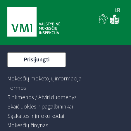
Prisijungti
Mokesčių mokėtojų informacija
Formos
Rinkmenos / Atviri duomenys
Skaičiuoklės ir pagalbininkai
Sąskaitos ir įmokų kodai
Mokesčių žinynas