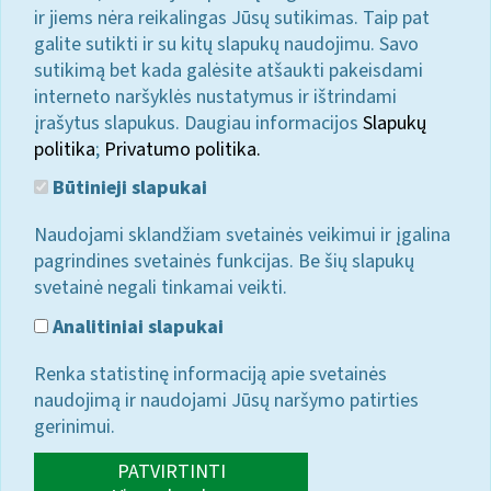
ir jiems nėra reikalingas Jūsų sutikimas. Taip pat
galite sutikti ir su kitų slapukų naudojimu. Savo
sutikimą bet kada galėsite atšaukti pakeisdami
interneto naršyklės nustatymus ir ištrindami
įrašytus slapukus. Daugiau informacijos
Slapukų
politika
;
Privatumo politika.
Būtinieji slapukai
Naudojami sklandžiam svetainės veikimui ir įgalina
pagrindines svetainės funkcijas. Be šių slapukų
svetainė negali tinkamai veikti.
Analitiniai slapukai
Renka statistinę informaciją apie svetainės
naudojimą ir naudojami Jūsų naršymo patirties
gerinimui.
PATVIRTINTI