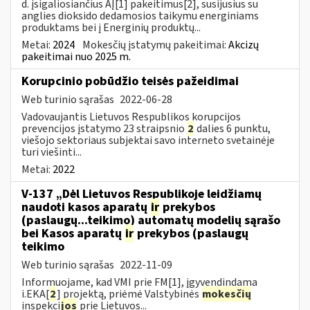
d. įsigaliosiančius AĮ[1] pakeitimus[2], susijusius su
anglies dioksido dedamosios taikymu energiniams
produktams bei į Energinių produktų...
Metai:
2024
Mokesčių įstatymų pakeitimai:
Akcizų
pakeitimai nuo 2025 m.
Korupcinio pobūdžio teisės pažeidimai
Web turinio sąrašas
2022-06-28
Vadovaujantis Lietuvos Respublikos korupcijos
prevencijos įstatymo 23 straipsnio
2
dalies 6 punktu,
viešojo sektoriaus subjektai savo interneto svetainėje
turi viešinti...
Metai:
2022
V-137 „Dėl Lietuvos Respublikoje leidžiamų
naudoti kasos aparatų
ir
prekybos
(paslaugų...teikimo) automatų modelių sąrašo
bei Kasos aparatų
ir
prekybos (paslaugų
teikimo
Web turinio sąrašas
2022-11-09
Informuojame, kad VMI prie FM[1], įgyvendindama
i.EKA[
2
] projektą, priėmė Valstybinės
mokesčių
inspekci
jos
prie Lietuvos...