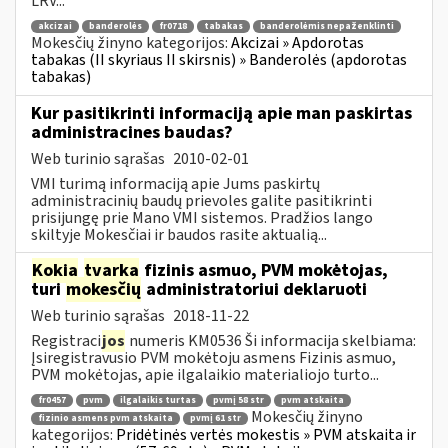
LRV...
akcizai
banderolės
fr0718
tabakas
banderolėmis nepaženklinti
Mokesčių žinyno kategorijos:
Akcizai » Apdorotas
tabakas (II skyriaus II skirsnis) » Banderolės (apdorotas
tabakas)
Kur pasitikrinti informaciją apie man paskirtas
administracines baudas?
Web turinio sąrašas
2010-02-01
VMI turimą informaciją apie Jums paskirtų
administracinių baudų prievoles galite pasitikrinti
prisijungę prie Mano VMI sistemos. Pradžios lango
skiltyje Mokesčiai ir baudos rasite aktualią...
Kokia
tvarka
fizinis asmuo, PVM mokėtojas,
turi
mokesčių
administratoriui deklaruoti
Web turinio sąrašas
2018-11-22
Registraci
jos
numeris KM0536 Ši informacija skelbiama:
Įsiregistravusio PVM mokėtoju asmens Fizinis asmuo,
PVM mokėtojas, apie ilgalaikio materialiojo turto...
fr0457
pvm
ilgalaikis turtas
pvmį 58 str
pvm atskaita
Mokesčių žinyno
fizinio asmens pvm atskaita
pvmį 61 str
kategorijos:
Pridėtinės vertės mokestis » PVM atskaita ir