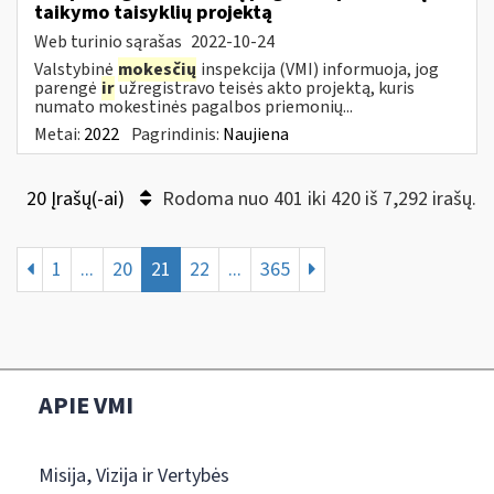
taikymo taisyklių projektą
Web turinio sąrašas
2022-10-24
Valstybinė
mokesčių
inspekcija (VMI) informuoja, jog
parengė
ir
užregistravo teisės akto projektą, kuris
numato mokestinės pagalbos priemonių...
Metai:
2022
Pagrindinis:
Naujiena
20 Įrašų(-ai)
Rodoma nuo 401 iki 420 iš 7,292 irašų.
1
...
20
21
22
...
365
APIE VMI
Misija, Vizija ir Vertybės