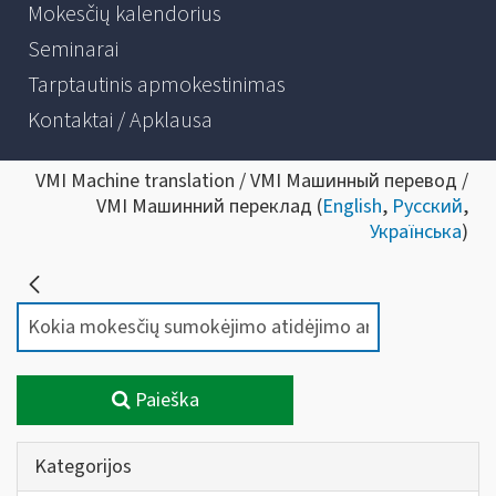
Mokesčių kalendorius
Seminarai
Tarptautinis apmokestinimas
Kontaktai / Apklausa
VMI Machine translation / VMI Машинный перевод /
VMI Машинний переклад (
English
,
Русский
,
Українська
)
Paieška
Kategorijos