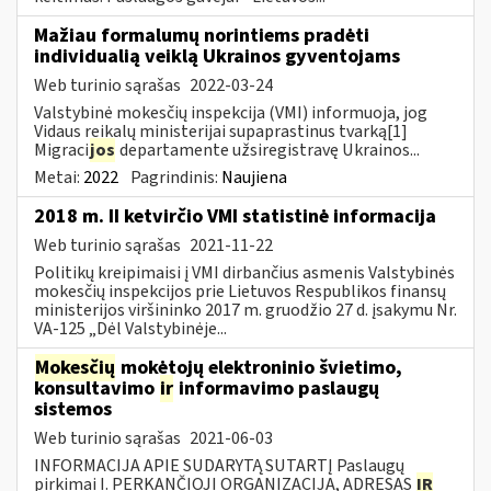
Mažiau formalumų norintiems pradėti
individualią veiklą Ukrainos gyventojams
Web turinio sąrašas
2022-03-24
Valstybinė mokesčių inspekcija (VMI) informuoja, jog
Vidaus reikalų ministerijai supaprastinus tvarką[1]
Migraci
jos
departamente užsiregistravę Ukrainos...
Metai:
2022
Pagrindinis:
Naujiena
2018 m. II ketvirčio VMI statistinė informacija
Web turinio sąrašas
2021-11-22
Politikų kreipimaisi į VMI dirbančius asmenis Valstybinės
mokesčių inspekcijos prie Lietuvos Respublikos finansų
ministerijos viršininko 2017 m. gruodžio 27 d. įsakymu Nr.
VA-125 „Dėl Valstybinėje...
Mokesčių
mokėtojų elektroninio švietimo,
konsultavimo
ir
informavimo paslaugų
sistemos
Web turinio sąrašas
2021-06-03
INFORMACIJA APIE SUDARYTĄ SUTARTĮ Paslaugų
pirkimai I. PERKANČIOJI ORGANIZACIJA, ADRESAS
IR