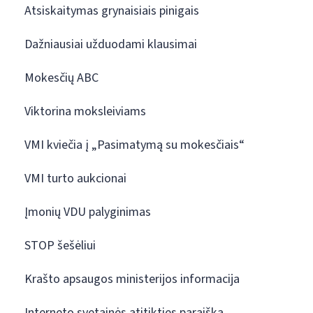
Atsiskaitymas grynaisiais pinigais
Dažniausiai užduodami klausimai
Mokesčių ABC
Viktorina moksleiviams
VMI kviečia į „Pasimatymą su mokesčiais“
VMI turto aukcionai
Įmonių VDU palyginimas
STOP šešėliui
Krašto apsaugos ministerijos informacija
Interneto svetainės atitikties paraiška