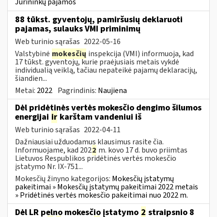
Jūrininkų pajamos
88 tūkst. gyventojų, pamiršusių deklaruoti
pajamas, sulauks VMI priminimų
Web turinio sąrašas
2022-05-16
Valstybinė
mokesčių
inspekcija (VMI) informuoja, kad
17 tūkst. gyventojų, kurie praėjusiais metais vykdė
individualią veiklą, tačiau nepateikė pajamų deklaracijų,
šiandien...
Metai:
2022
Pagrindinis:
Naujiena
Dėl pridėtinės vertės mokesčio dengimo šilumos
energijai
ir
karštam vandeniui iš
Web turinio sąrašas
2022-04-11
Dažniausiai užduodamus klausimus rasite čia.
Informuojame, kad 202
2
m. kovo 17 d. buvo priimtas
Lietuvos Respublikos pridėtinės vertės mokesčio
įstatymo Nr. IX-751...
Mokesčių žinyno kategorijos:
Mokesčių įstatymų
pakeitimai » Mokesčių įstatymų pakeitimai 2022 metais
» Pridėtinės vertės mokesčio pakeitimai nuo 2022 m.
Dėl LR pelno mokesčio įstatymo
2
straipsnio 8