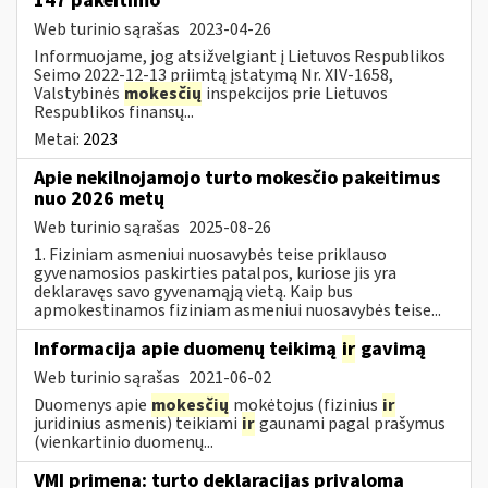
147 pakeitimo
Web turinio sąrašas
2023-04-26
Informuojame, jog atsižvelgiant į Lietuvos Respublikos
Seimo 2022-12-13 priimtą įstatymą Nr. XIV-1658,
Valstybinės
mokesčių
inspekcijos prie Lietuvos
Respublikos finansų...
Metai:
2023
Apie nekilnojamojo turto mokesčio pakeitimus
nuo 2026 metų
Web turinio sąrašas
2025-08-26
1. Fiziniam asmeniui nuosavybės teise priklauso
gyvenamosios paskirties patalpos, kuriose jis yra
deklaravęs savo gyvenamąją vietą. Kaip bus
apmokestinamos fiziniam asmeniui nuosavybės teise...
Informacija apie duomenų teikimą
ir
gavimą
Web turinio sąrašas
2021-06-02
Duomenys apie
mokesčių
mokėtojus (fizinius
ir
juridinius asmenis) teikiami
ir
gaunami pagal prašymus
(vienkartinio duomenų...
VMI primena: turto deklaracijas privaloma