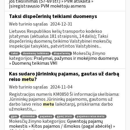
jos tikslinimas (57-69 str.) » PVM atskaita »
Įsiregistravusio PVM mokėtoju asmens
Taksi dispečerinių teikiami duomenys
Web turinio sąrašas
2024-12-31
Lietuvos Respublikos kelių transporto kodekso
įstatymas (aktualus 181 straipsnis, 14 dalis); Taksi
dispečerinių duomenų teikimo Valstybinei mokesčių
inspekcijai taisyklės, patvirtintos Valstybinės...
Mokesčių žinyno
taksi
duomenų teikimas
dispečernių
kategorijos:
Prašymai, pažymos ir mokėjimo duomenys
» Duomenų teikimas VMI
Kas sudaro jūrininkų pajamas, gautas už darbą
reiso
metu
?
Web turinio sąrašas
2024-11-04
Registracijos numeris KM0850 Ši informacija skelbiama:
Jūrininkų pajamos Jūrininkų pajamoms, gautoms už
darbo laivo reiso
metu
laikotarpį, priskiriama: darbo
užmokestis,...
gpm
jūrininkai
pajamos
gpmį 14 str
pajamos reiso metu
Mokesčių žinyno kategorijos:
Gyventojų pajamų
mokestis » Kitos pajamos / išmokos (pagal abėcėlę) »