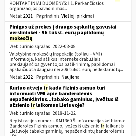
KONTAKTINIAI DUOMENYS: I.1. Perkančiosios
organizacijos pavadinimas...
Metai:
2021
Pagrindinis:
Viešieji pirkimai
Pinigus už prekes į draugo sąskaitą gavusiai
verslininkei - 96 tūkst. eurų papildomų
mokesčių
Web turinio sąrašas
2022-08-08
Valstybinė mokesčių inspekcija (toliau – VMI)
informuoja, kad atlikus internete drabužiais
prekiaujančios gyventojos patikrinimą, papildomai
apskaičiuota daugiau nei 308 tūkst. eurų nedeklaruotų...
Metai:
2022
Pagrindinis:
Naujiena
Kuriuo atveju
ir
kada fizinis asmuo turi
informuoti VMI apie banderolėmis
nepaženklintus...tabako gaminius, įvežtus iš
užsienio
ir
laikomus Lietuvoje?
Web turinio sąrašas
2018-11-22
Registracijos numeris KM1360 Ši informacija skelbiama:
Banderolės Fizinis asmuo, įvežęs iš užsienio
ir
laikantis
Lietuvoje tabako gaminių, nepaženklintų banderolėmis