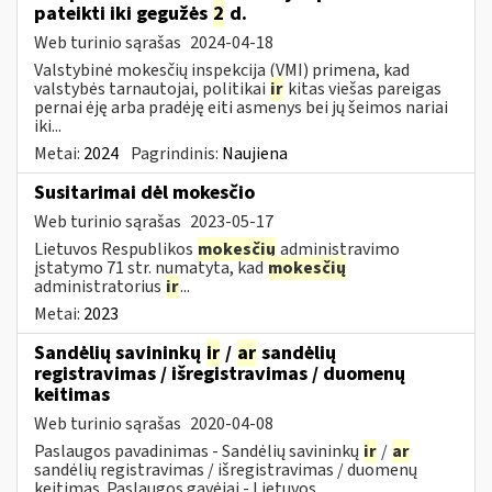
pateikti iki gegužės
2
d.
Web turinio sąrašas
2024-04-18
Valstybinė mokesčių inspekcija (VMI) primena, kad
valstybės tarnautojai, politikai
ir
kitas viešas pareigas
pernai ėję arba pradėję eiti asmenys bei jų šeimos nariai
iki...
Metai:
2024
Pagrindinis:
Naujiena
Susitarimai dėl mokesčio
Web turinio sąrašas
2023-05-17
Lietuvos Respublikos
mokesčių
administravimo
įstatymo 71 str. numatyta, kad
mokesčių
administratorius
ir
...
Metai:
2023
Sandėlių savininkų
ir
/
ar
sandėlių
registravimas / išregistravimas / duomenų
keitimas
Web turinio sąrašas
2020-04-08
Paslaugos pavadinimas - Sandėlių savininkų
ir
/
ar
sandėlių registravimas / išregistravimas / duomenų
keitimas. Paslaugos gavėjai - Lietuvos...