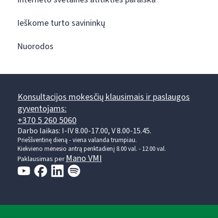
Ieškome turto savininkų
Nuorodos
Konsultacijos mokesčių klausimais ir paslaugos
gyventojams:
+370 5 260 5060
Darbo laikas: I-IV 8.00-17.00, V 8.00-15.45.
Prieššventinę dieną - viena valanda trumpiau.
Kiekvieno mėnesio antrą penktadienį 8.00 val. - 12.00 val.
Mano VMI
Paklausimas per