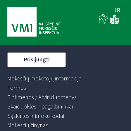
Prisijungti
Mokesčių mokėtojų informacija
Formos
Rinkmenos / Atviri duomenys
Skaičiuoklės ir pagalbininkai
Sąskaitos ir įmokų kodai
Mokesčių žinynas