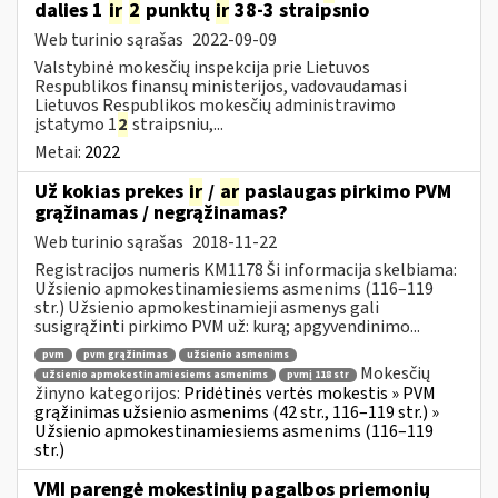
dalies 1
ir
2
punktų
ir
38-3 straipsnio
Web turinio sąrašas
2022-09-09
Valstybinė mokesčių inspekcija prie Lietuvos
Respublikos finansų ministerijos, vadovaudamasi
Lietuvos Respublikos mokesčių administravimo
įstatymo 1
2
straipsniu,...
Metai:
2022
Už kokias prekes
ir
/
ar
paslaugas pirkimo PVM
grąžinamas / negrąžinamas?
Web turinio sąrašas
2018-11-22
Registracijos numeris KM1178 Ši informacija skelbiama:
Užsienio apmokestinamiesiems asmenims (116–119
str.) Užsienio apmokestinamieji asmenys gali
susigrąžinti pirkimo PVM už: kurą; apgyvendinimo...
pvm
pvm grąžinimas
užsienio asmenims
Mokesčių
užsienio apmokestinamiesiems asmenims
pvmį 118 str
žinyno kategorijos:
Pridėtinės vertės mokestis » PVM
grąžinimas užsienio asmenims (42 str., 116–119 str.) »
Užsienio apmokestinamiesiems asmenims (116–119
str.)
VMI parengė mokestinių pagalbos priemonių