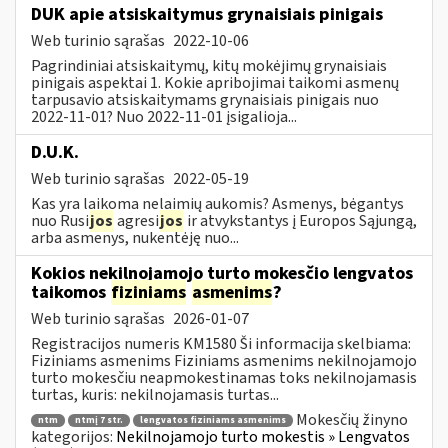
DUK apie atsiskaitymus grynaisiais pinigais
Web turinio sąrašas
2022-10-06
Pagrindiniai atsiskaitymų, kitų mokėjimų grynaisiais
pinigais aspektai 1. Kokie apribojimai taikomi asmenų
tarpusavio atsiskaitymams grynaisiais pinigais nuo
2022-11-01? Nuo 2022-11-01 įsigalioja...
D.U.K.
Web turinio sąrašas
2022-05-19
Kas yra laikoma nelaimių aukomis? Asmenys, bėgantys
nuo Rusi
jos
agresi
jos
ir atvykstantys į Europos Sąjungą,
arba asmenys, nukentėję nuo...
Kokios nekilnojamojo turto mokesčio lengvatos
taikomos
fiziniams
asmenims
?
Web turinio sąrašas
2026-01-07
Registracijos numeris KM1580 Ši informacija skelbiama:
Fiziniams asmenims Fiziniams asmenims nekilnojamojo
turto mokesčiu neapmokestinamas toks nekilnojamasis
turtas, kuris: nekilnojamasis turtas...
Mokesčių žinyno
ntm
ntmį 7 str.
lengvatos fiziniams asmenims
kategorijos:
Nekilnojamojo turto mokestis » Lengvatos