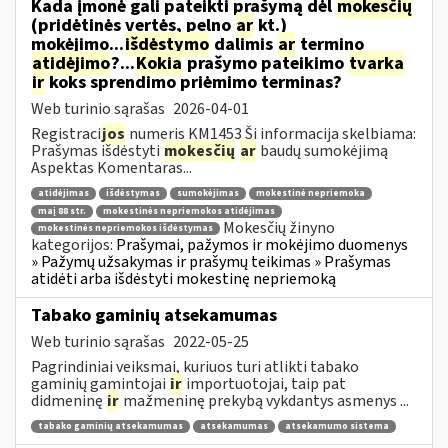
Kada įmonė gali pateikti prašymą dėl
mokesčių
(pridėtinės vertės, pelno
ar
kt.)
mokėjimo...
išdėstymo
dalimis
ar
termino
atidėjimo
?...
Kokia
prašymo pateikimo
tvarka
ir
koks sprendimo priėmimo terminas?
Web turinio sąrašas
2026-04-01
Registraci
jos
numeris KM1453 Ši informacija skelbiama:
Prašymas išdėstyti
mokesčių
ar
baudų sumokėjimą
Aspektas Komentaras...
atidėjimas
išdėstymas
sumokėjimas
mokestinė nepriemoka
maį 88 str.
mokestinės nepriemokos atidėjimas
Mokesčių žinyno
mokestinės nepriemokos išdėstymas
kategorijos:
Prašymai, pažymos ir mokėjimo duomenys
» Pažymų užsakymas ir prašymų teikimas » Prašymas
atidėti arba išdėstyti mokestinę nepriemoką
Tabako gaminių atsekamumas
Web turinio sąrašas
2022-05-25
Pagrindiniai veiksmai, kuriuos turi atlikti tabako
gaminių gamintojai
ir
importuotojai, taip pat
didmeninę
ir
mažmeninę prekybą vykdantys asmenys ...
tabako gaminių atsekamumas
atsekamumas
atsekamumo sistema