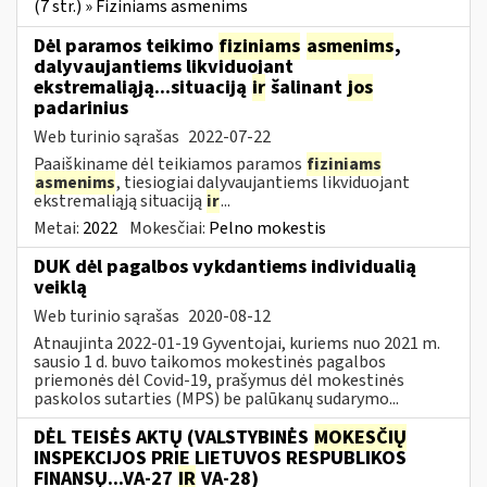
(7 str.) » Fiziniams asmenims
Dėl paramos teikimo
fiziniams
asmenims
,
dalyvaujantiems likviduojant
ekstremaliąją...situaciją
ir
šalinant
jos
padarinius
Web turinio sąrašas
2022-07-22
Paaiškiname dėl teikiamos paramos
fiziniams
asmenims
, tiesiogiai dalyvaujantiems likviduojant
ekstremaliąją situaciją
ir
...
Metai:
2022
Mokesčiai:
Pelno mokestis
DUK dėl pagalbos vykdantiems individualią
veiklą
Web turinio sąrašas
2020-08-12
Atnaujinta 2022-01-19 Gyventojai, kuriems nuo 2021 m.
sausio 1 d. buvo taikomos mokestinės pagalbos
priemonės dėl Covid-19, prašymus dėl mokestinės
paskolos sutarties (MPS) be palūkanų sudarymo...
DĖL TEISĖS AKTŲ (VALSTYBINĖS
MOKESČIŲ
INSPEKCIJOS PRIE LIETUVOS RESPUBLIKOS
FINANSŲ...VA-27
IR
VA-28)