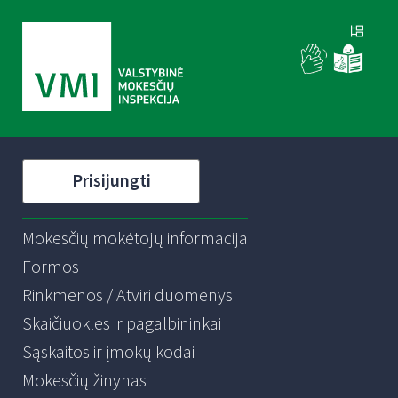
Prisijungti
Mokesčių mokėtojų informacija
Formos
Rinkmenos / Atviri duomenys
Skaičiuoklės ir pagalbininkai
Sąskaitos ir įmokų kodai
Mokesčių žinynas