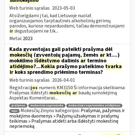
sumokėjimo
Web turinio sąrašas
2023-05-03
Atsižvelgdami į tai, kad Lietuvoje nuolat
organizuojamos tarptautinės alkoholinių gėrimų
parodos, kuriose neparduodami, tačiau demonstruojami
ir
degustuojami ne tik...
Metai:
2023
Kada gyventojas gali pateikti prašymą dėl
mokesčių
(gyventojų pajamų, žemės
ar
kt....)
mokėjimo
išdėstymo
dalimis
ar
termino
atidėjimo
?...
Kokia
prašymo pateikimo
tvarka
ir
koks sprendimo priėmimo terminas?
Web turinio sąrašas
2026-04-01
Registraci
jos
numeris KM3150 Ši informacija skelbiama:
Prašymas išdėstyti
mokesčių
ar
baudų sumokėjimą
Aspektas Komentaras...
prašymas
mokestinė nepriemoka
mokestinės nepriemokos atidėjimas
Mokesčių žinyno kategorijos:
Prašymai, pažymos ir
mps
mokėjimo duomenys » Pažymų užsakymas ir prašymų
teikimas » Prašymas atidėti arba išdėstyti mokestinę
nepriemoką