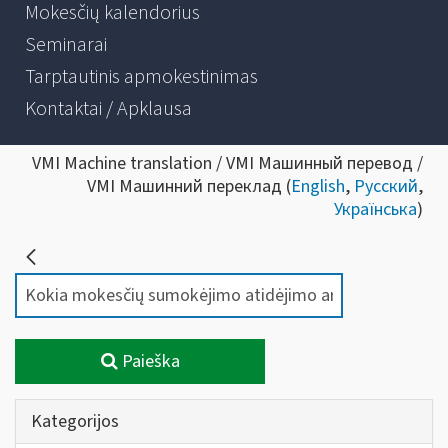
Mokesčių kalendorius
Seminarai
Tarptautinis apmokestinimas
Kontaktai / Apklausa
VMI Machine translation / VMI Машинный перевод /
VMI Машинний переклад (
English
,
Русский
,
Українська
)
Paieška
Kategorijos