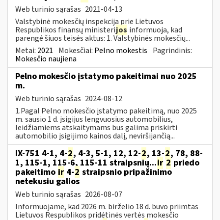
Web turinio sąrašas
2021-04-13
Valstybinė mokesčių inspekcija prie Lietuvos
Respublikos finansų ministeri
jos
informuoja, kad
parengė šiuos teisės aktus: 1. Valstybinės mokesčių...
Metai:
2021
Mokesčiai:
Pelno mokestis
Pagrindinis:
Mokesčio naujiena
Pelno mokesčio įstatymo pakeitimai nuo 2025
m.
Web turinio sąrašas
2024-08-12
1.Pagal Pelno mokesčio įstatymo pakeitimą, nuo 2025
m. sausio 1 d. įsigijus lengvuosius automobilius,
leidžiamiems atskaitymams bus galima priskirti
automobilio įsigijimo kainos dalį, neviršijančią...
IX-751 4-1, 4-
2
, 4-3, 5-1, 12, 12-
2
, 13-
2
, 78, 88-
1, 115-1, 115-6, 115-11 straipsnių...
ir
2
priedo
pakeitimo
ir
4-
2
straipsnio pripažinimo
netekusiu galios
Web turinio sąrašas
2026-08-07
Informuojame, kad 2026 m. birželio 18 d. buvo priimtas
Lietuvos Respublikos pridėtinės vertės mokesčio