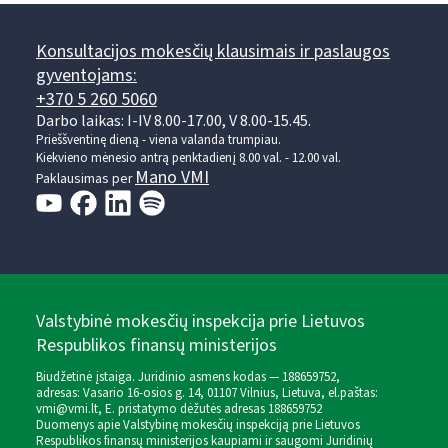
Konsultacijos mokesčių klausimais ir paslaugos
gyventojams:
+370 5 260 5060
Darbo laikas: I-IV 8.00-17.00, V 8.00-15.45.
Prieššventinę dieną - viena valanda trumpiau.
Kiekvieno mėnesio antrą penktadienį 8.00 val. - 12.00 val.
Mano VMI
Paklausimas per
Valstybinė mokesčių inspekcija prie Lietuvos
Respublikos finansų ministerijos
Biudžetinė įstaiga. Juridinio asmens kodas — 188659752,
adresas: Vasario 16-osios g. 14, 01107 Vilnius, Lietuva, el.paštas:
vmi@vmi.lt
, E. pristatymo dėžutės adresas 188659752
Duomenys apie Valstybinę mokesčių inspekciją prie Lietuvos
Respublikos finansų ministerijos kaupiami ir saugomi Juridinių