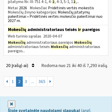
įstatymo Nr. IX-751 4-1, 4-
2
, 4-3, 5-1, 1
2
,...
Metai:
2026
Mokesčiai:
Pridėtinės vertės mokestis
Mokesčių žinyno kategorijos:
Mokesčių įstatymų
pakeitimai » Pridėtinės vertės mokesčio pakeitimai nuo
2027 m.
Mokesčių
administratoriaus teisės
ir
pareigos
Web turinio sąrašas
2020-04-07
Mokesčių
administratoriaus pareigos
Mokesčių
administratoriaus teisės
Mokesčių
administratoriaus
pareigos...
20 Įrašų(-ai)
Rodoma nuo 21 iki 40 iš 7,293 irašų.
1
2
3
...
365
Uždaryti
Šioje svetainėje naudojami slapukai
(angl.