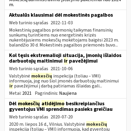
m.
Aktualūs klausimai dėl mokestinės pagalbos
Web turinio sąrašas
2022-11-03
Mokestinių pagalbos priemonių taikymas finansinių
sunkumų turintiems nuo energetinės krizės
nukentėjusiems mokesčių mokėtojams baigėsi 2023 m.
balandžio 30 d. Mokestinės pagalbos priemonės buvo...
Kol tęsis ekstremalioji situacija, įmonių išlaidos
darbuotojų maitinimui
ir
pavežėjimui
Web turinio sąrašas
2021-10-06
Valstybinė
mokesčių
inspekcija (toliau – VMI)
informuoja, jog nuo šiol įmonės darbuotojų maitinimui
ir
pavežėjimui į darbą patiriamas išlaidas gali...
Metai:
2021
Pagrindinis:
Naujiena
Dėl
mokesčių
atidėjimo
besikreipiančius
gyventojus VMI sprendimas pasieks greičiau
Web turinio sąrašas
2020-07-20
2020 m. liepos 16 d., Vilnius. Valstybinė
mokesčių
inspekcija (toliau – VMI) informuoja, kad gyventojų