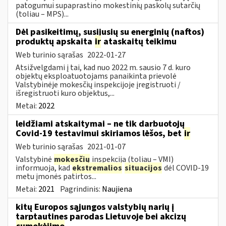
patogumui supaprastino mokestinių paskolų sutarčių
(toliau – MPS)...
Dėl pasikeitimų, susijusių su energinių (naftos)
produktų apskaita
ir
ataskaitų teikimu
Web turinio sąrašas
2022-01-27
Atsižvelgdami į tai, kad nuo 2022 m. sausio 7 d. kuro
objektų eksploatuotojams panaikinta prievolė
Valstybinėje mokesčių inspekcijoje įregistruoti /
išregistruoti kuro objektus,...
Metai:
2022
leidžiami atskaitymai – ne tik darbuotojų
Covid-19 testavimui skiriamos lėšos, bet
ir
Web turinio sąrašas
2021-01-07
Valstybinė
mokesčių
inspekcija (toliau – VMI)
informuoja, kad
ekstremalios
situacijos
dėl COVID-19
metu įmonės patirtos...
Metai:
2021
Pagrindinis:
Naujiena
kitų Europos sąjungos valstybių narių į
tarptautines parodas Lietuvoje bei akcizų