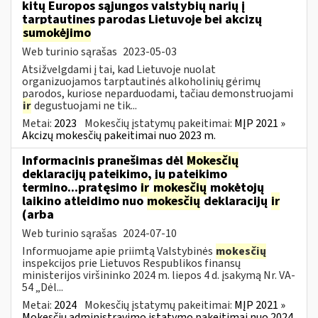
kitų Europos sąjungos valstybių narių į
tarptautines parodas Lietuvoje bei akcizų
sumokėjimo
Web turinio sąrašas
2023-05-03
Atsižvelgdami į tai, kad Lietuvoje nuolat
organizuojamos tarptautinės alkoholinių gėrimų
parodos, kuriose neparduodami, tačiau demonstruojami
ir
degustuojami ne tik...
Metai:
2023
Mokesčių įstatymų pakeitimai:
MĮP 2021 »
Akcizų mokesčių pakeitimai nuo 2023 m.
Informacinis pranešimas dėl
Mokesčių
deklaracijų pateikimo, jų pateikimo
termino...pratęsimo
ir
mokesčių
mokėtojų
laikino atleidimo nuo
mokesčių
deklaracijų
ir
(arba
Web turinio sąrašas
2024-07-10
Informuojame apie priimtą Valstybinės
mokesčių
inspekcijos prie Lietuvos Respublikos finansų
ministerijos viršininko 2024 m. liepos 4 d. įsakymą Nr. VA-
54 „Dėl...
Metai:
2024
Mokesčių įstatymų pakeitimai:
MĮP 2021 »
Mokesčių administravimo įstatymo pakeitimai nuo 2024