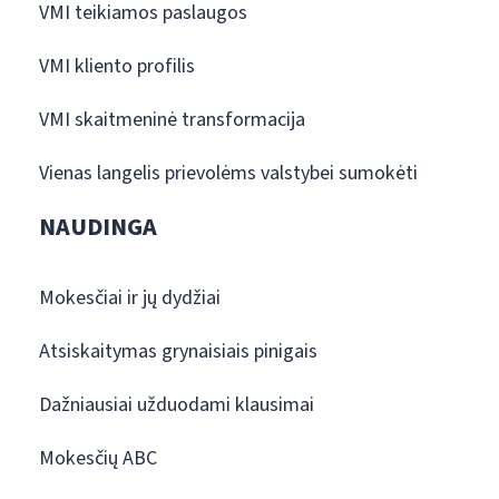
VMI teikiamos paslaugos
VMI kliento profilis
VMI skaitmeninė transformacija
Vienas langelis prievolėms valstybei sumokėti
NAUDINGA
Mokesčiai ir jų dydžiai
Atsiskaitymas grynaisiais pinigais
Dažniausiai užduodami klausimai
Mokesčių ABC