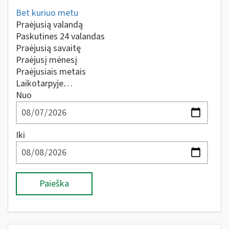
Bet kuriuo metu
Praėjusią valandą
Paskutines 24 valandas
Praėjusią savaitę
Praėjusį mėnesį
Praėjusiais metais
Laikotarpyje…
Nuo
Iki
Paieška