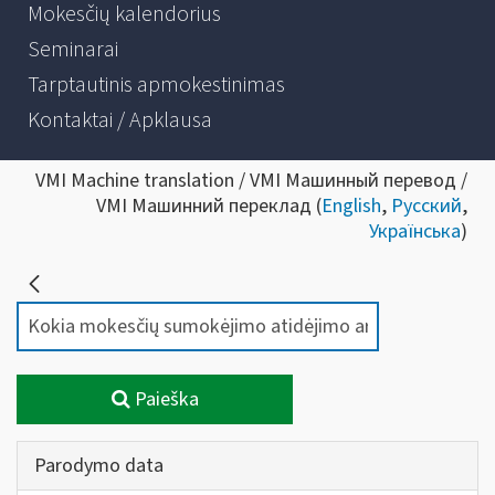
Mokesčių kalendorius
Seminarai
Tarptautinis apmokestinimas
Kontaktai / Apklausa
VMI Machine translation / VMI Машинный перевод /
VMI Машинний переклад (
English
,
Русский
,
Українська
)
Paieška
Parodymo data