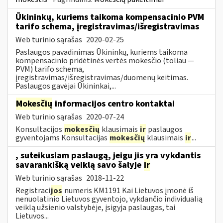
Ūkininkų, kuriems taikoma kompensacinio PVM
tarifo schema, įregistravimas/išregistravimas
Web turinio sąrašas
2020-02-25
Paslaugos pavadinimas Ūkininkų, kuriems taikoma
kompensacinio pridėtinės vertės mokesčio (toliau —
PVM) tarifo schema,
įregistravimas/išregistravimas/duomenų keitimas.
Paslaugos gavėjai Ūkininkai,...
Mokesčių
informacijos centro kontaktai
Web turinio sąrašas
2020-07-24
Konsultacijos
mokesčių
klausimais
ir
paslaugos
gyventojams Konsultacijas
mokesčių
klausimais
ir
...
, suteikusiam paslaugą, jeigu jis yra vykdantis
savarankišką veiklą savo šalyje
ir
Web turinio sąrašas
2018-11-22
Registraci
jos
numeris KM1191 Kai Lietuvos įmonė iš
nenuolatinio Lietuvos gyventojo, vykdančio individualią
veiklą užsienio valstybėje, įsigyja paslaugas, tai
Lietuvos...