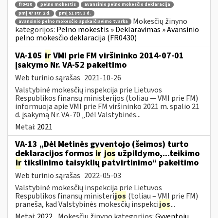
fr0430
pelno mokestis
avansinio pelno mokesčio deklaracija
pmį 47 str. 2 d.
pmį 51 str. 3 d.
Mokesčių žinyno
avansinio pelno mokesčio apskaičiavimo tvarka
kategorijos:
Pelno mokestis » Deklaravimas » Avansinio
pelno mokesčio deklaracija (FR0430)
VA-105
ir
VMI prie FM viršininko 2014-07-01
įsakymo Nr. VA-52 pakeitimo
Web turinio sąrašas
2021-10-26
Valstybinė mokesčių inspekcija prie Lietuvos
Respublikos finansų ministerijos (toliau ― VMI prie FM)
informuoja apie VMI prie FM viršininko 2021 m. spalio 21
d. įsakymą Nr. VA-70 „Dėl Valstybinės...
Metai:
2021
VA-13 „Dėl Metinės gyventojo (šeimos) turto
deklaracijos formos
ir
jos
užpildymo,...teikimo
ir
tikslinimo taisyklių patvirtinimo“ pakeitimo
Web turinio sąrašas
2022-05-03
Valstybinė mokesčių inspekcija prie Lietuvos
Respublikos finansų ministeri
jos
(toliau – VMI prie FM)
praneša, kad Valstybinės mokesčių inspekci
jos
...
Metai:
2022
Mokesčių žinyno kategorijos:
Gyventojų