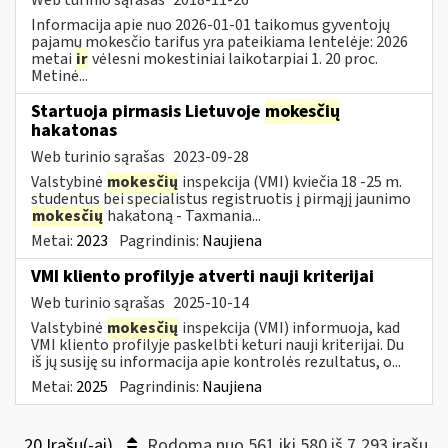
Informacija apie nuo 2026-01-01 taikomus gyventojų
pajamų mokesčio tarifus yra pateikiama lentelėje: 2026
metai
ir
vėlesni mokestiniai laikotarpiai 1. 20 proc.
Metinė...
Startuoja pirmasis Lietuvoje
mokesčių
hakatonas
Web turinio sąrašas
2023-09-28
Valstybinė
mokesčių
inspekcija (VMI) kviečia 18 -25 m.
studentus bei specialistus registruotis į pirmąjį jaunimo
mokesčių
hakatoną - Taxmania...
Metai:
2023
Pagrindinis:
Naujiena
VMI kliento profilyje atverti nauji kriterijai
Web turinio sąrašas
2025-10-14
Valstybinė
mokesčių
inspekcija (VMI) informuoja, kad
VMI kliento profilyje paskelbti keturi nauji kriterijai. Du
iš jų susiję su informacija apie kontrolės rezultatus, o...
Metai:
2025
Pagrindinis:
Naujiena
20 Įrašų(-ai)
Rodoma nuo 561 iki 580 iš 7,293 irašų.