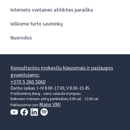
Interneto svetainės atitikties paraiška
Ieškome turto savininkų
Nuorodos
Konsultacijos mokesčių klausimais ir paslaugos
gyventojams:
+370 5 260 5060
Darbo laikas: I-IV 8.00-17.00, V 8.00-15.45.
Prieššventinę dieną - viena valanda trumpiau.
Kiekvieno mėnesio antrą penktadienį 8.00 val. - 12.00 val.
Mano VMI
Paklausimas per