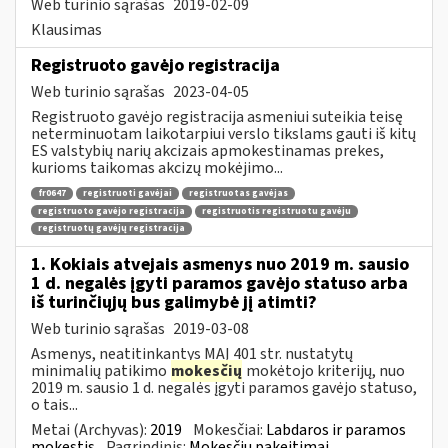
Web turinio sąrašas
2019-02-09
Klausimas
Registruoto gavėjo registracija
Web turinio sąrašas
2023-04-05
Registruoto gavėjo registracija asmeniui suteikia teisę
neterminuotam laikotarpiui verslo tikslams gauti iš kitų
ES valstybių narių akcizais apmokestinamas prekes,
kurioms taikomas akcizų mokėjimo...
fr0647
registruoti gavėjai
registruotas gavėjas
registruoto gavėjo registracija
registruotis registruotu gavėju
registruotų gavėjų registracija
1. Kokiais atvejais asmenys nuo 2019 m. sausio
1 d. negalės įgyti paramos gavėjo statuso arba
iš turinčiųjų bus galimybė jį atimti?
Web turinio sąrašas
2019-03-08
Asmenys, neatitinkantys MAĮ 401 str. nustatytų
minimalių patikimo
mokesčių
mokėtojo kriterijų, nuo
2019 m. sausio 1 d. negalės įgyti paramos gavėjo statuso,
o tais...
Metai (Archyvas):
2019
Mokesčiai:
Labdaros ir paramos
mokestis
Pagrindinis:
Mokesčių pakeitimai