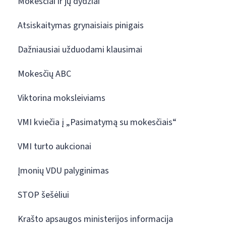
Mokesčiai ir jų dydžiai
Atsiskaitymas grynaisiais pinigais
Dažniausiai užduodami klausimai
Mokesčių ABC
Viktorina moksleiviams
VMI kviečia į „Pasimatymą su mokesčiais“
VMI turto aukcionai
Įmonių VDU palyginimas
STOP šešėliui
Krašto apsaugos ministerijos informacija