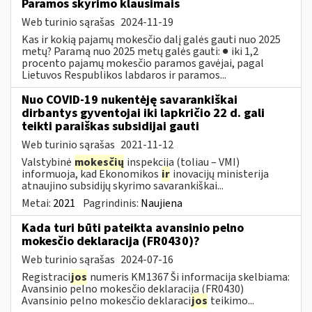
Paramos skyrimo klausimais
Web turinio sąrašas
2024-11-19
Kas ir kokią pajamų mokesčio dalį galės gauti nuo 2025
metų? Paramą nuo 2025 metų galės gauti: ● iki 1,2
procento pajamų mokesčio paramos gavėjai, pagal
Lietuvos Respublikos labdaros ir paramos...
Nuo COVID-19 nukentėję savarankiškai
dirbantys gyventojai iki lapkričio 22 d. gali
teikti paraiškas subsidijai gauti
Web turinio sąrašas
2021-11-12
Valstybinė
mokesčių
inspekcija (toliau – VMI)
informuoja, kad Ekonomikos
ir
inovacijų ministerija
atnaujino subsidijų skyrimo savarankiškai...
Metai:
2021
Pagrindinis:
Naujiena
Kada turi būti pateikta avansinio pelno
mokesčio deklaracija (FR0430)?
Web turinio sąrašas
2024-07-16
Registraci
jos
numeris KM1367 Ši informacija skelbiama:
Avansinio pelno mokesčio deklaracija (FR0430)
Avansinio pelno mokesčio deklaraci
jos
teikimo...