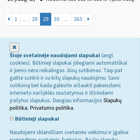
1
...
28
29
30
...
365
Uždaryti
Šioje svetainėje naudojami slapukai
(angl.
cookies). Būtinieji slapukai įdiegiami automatiškai
ir jiems nėra reikalingas Jūsų sutikimas. Taip pat
galite sutikti ir su kitų slapukų naudojimu. Savo
sutikimą bet kada galėsite atšaukti pakeisdami
interneto naršyklės nustatymus ir ištrindami
įrašytus slapukus. Daugiau informacijos
Slapukų
politika
;
Privatumo politika.
Būtinieji slapukai
Naudojami sklandžiam svetainės veikimui ir įgalina
pagrindines svetainės funkcijas. Be šių slapukų