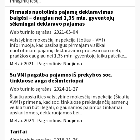
Piniginių lėšų...
Pirmasis nuotolinis pajamų deklaravimas
baigėsi – daugiau nei 1,35 mln. gyventojų
sėkmingai deklaravo pajamas
Web turinio sąrašas
2021-05-04
Valstybinė mokesčių inspekcija (toliau – VMI)
informuoja, kad pasibaigus pirmajam visiškai
nuotoliniam pajamų deklaravimo procesui nuo metų
pradžios daugiau nei 1,35 mln. gyventojų laiku pateikė...
Metai:
2021
Pagrindinis:
Naujiena
Su VMI pagalba pajamos iš prekybos soc.
tinkluose auga dešimteriopai
Web turinio sąrašas
2024-11-27
Šiaulių apskrities valstybinė mokesčių inspekcija (Šiaulių
AVMI) primena, kad soc. tinkluose prekiaujančių asmenų
veikla turi būti legali, o gaunamos pajamos tinkamai
apskaitomos, deklaruojamos bei...
Metai:
2024
Pagrindinis:
Naujiena
Tarifai
Web turinio sąrašas
2018-11-26