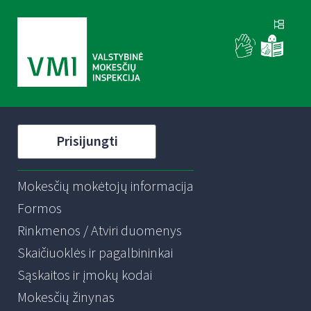
Prisijungti
Mokesčių mokėtojų informacija
Formos
Rinkmenos / Atviri duomenys
Skaičiuoklės ir pagalbininkai
Sąskaitos ir įmokų kodai
Mokesčių žinynas