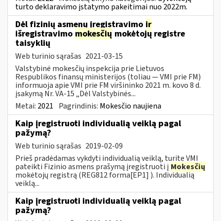
turto deklaravimo įstatymo pakeitimai nuo 2022m.
Dėl fizinių asmenų įregistravimo
ir
išregistravimo
mokesčių
mokėtojų registre
taisyklių
Web turinio sąrašas
2021-03-15
Valstybinė mokesčių inspekcija prie Lietuvos
Respublikos finansų ministerijos (toliau ― VMI prie FM)
informuoja apie VMI prie FM viršininko 2021 m. kovo 8 d.
įsakymą Nr. VA-15 „Dėl Valstybinės...
Metai:
2021
Pagrindinis:
Mokesčio naujiena
Kaip įregistruoti individualią veiklą pagal
pažymą?
Web turinio sąrašas
2019-02-09
Prieš pradėdamas vykdyti individualią veiklą, turite VMI
pateikti Fizinio asmens prašymą įregistruoti į
Mokesčių
mokėtojų registrą (REG812 forma[EP1] ). Individualią
veiklą...
Kaip įregistruoti individualią veiklą pagal
pažymą?