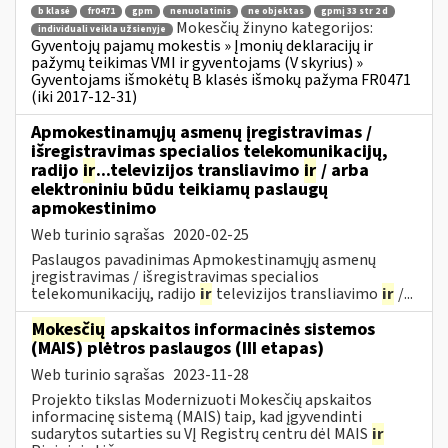
b klasė
fr0471
gpm
nenuolatinis
ne objektas
gpmį 33 str 2 d
Mokesčių žinyno kategorijos:
individuali veikla užsienyje
Gyventojų pajamų mokestis » Įmonių deklaracijų ir
pažymų teikimas VMI ir gyventojams (V skyrius) »
Gyventojams išmokėtų B klasės išmokų pažyma FR0471
(iki 2017-12-31)
Apmokestinamųjų asmenų įregistravimas /
išregistravimas specialios telekomunikacijų,
radijo
ir
...televizijos transliavimo
ir
/ arba
elektroniniu būdu teikiamų paslaugų
apmokestinimo
Web turinio sąrašas
2020-02-25
Paslaugos pavadinimas Apmokestinamųjų asmenų
įregistravimas / išregistravimas specialios
telekomunikacijų, radijo
ir
televizijos transliavimo
ir
/...
Mokesčių
apskaitos informacinės sistemos
(MAIS) plėtros paslaugos (III etapas)
Web turinio sąrašas
2023-11-28
Projekto tikslas Modernizuoti Mokesčių apskaitos
informacinę sistemą (MAIS) taip, kad įgyvendinti
sudarytos sutarties su VĮ Registrų centru dėl MAIS
ir