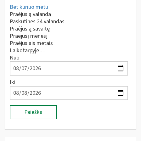
Bet kuriuo metu
Praėjusią valandą
Paskutines 24 valandas
Praėjusią savaitę
Praėjusį mėnesį
Praėjusiais metais
Laikotarpyje…
Nuo
Iki
Paieška