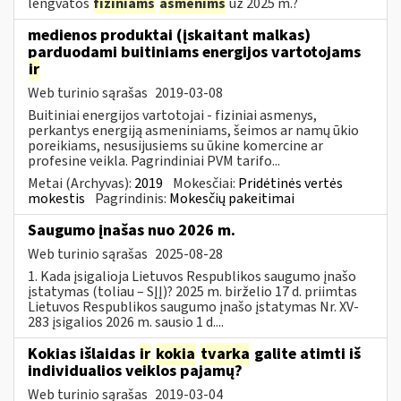
lengvatos
fiziniams
asmenims
už 2025 m.?
medienos produktai (įskaitant malkas)
parduodami buitiniams energijos vartotojams
ir
Web turinio sąrašas
2019-03-08
Buitiniai energijos vartotojai - fiziniai asmenys,
perkantys energiją asmeniniams, šeimos ar namų ūkio
poreikiams, nesusijusiems su ūkine komercine ar
profesine veikla. Pagrindiniai PVM tarifo...
Metai (Archyvas):
2019
Mokesčiai:
Pridėtinės vertės
mokestis
Pagrindinis:
Mokesčių pakeitimai
Saugumo įnašas nuo 2026 m.
Web turinio sąrašas
2025-08-28
1. Kada įsigalioja Lietuvos Respublikos saugumo įnašo
įstatymas (toliau – SĮĮ)? 2025 m. birželio 17 d. priimtas
Lietuvos Respublikos saugumo įnašo įstatymas Nr. XV-
283 įsigalios 2026 m. sausio 1 d....
Kokias išlaidas
ir
kokia
tvarka
galite atimti iš
individualios veiklos pajamų?
Web turinio sąrašas
2019-03-04