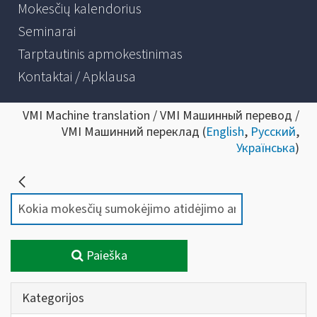
Mokesčių kalendorius
Seminarai
Tarptautinis apmokestinimas
Kontaktai / Apklausa
VMI Machine translation / VMI Машинный перевод /
VMI Машинний переклад (
English
,
Русский
,
Українська
)
Paieška
Kategorijos