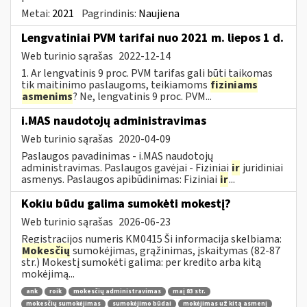
Metai:
2021
Pagrindinis:
Naujiena
Lengvatiniai PVM tarifai nuo 2021 m. liepos 1 d.
Web turinio sąrašas
2022-12-14
1. Ar lengvatinis 9 proc. PVM tarifas gali būti taikomas
tik maitinimo paslaugoms, teikiamoms
fiziniams
asmenims
? Ne, lengvatinis 9 proc. PVM...
i.MAS naudotojų administravimas
Web turinio sąrašas
2020-04-09
Paslaugos pavadinimas - i.MAS naudotojų
administravimas. Paslaugos gavėjai - Fiziniai
ir
juridiniai
asmenys. Paslaugos apibūdinimas: Fiziniai
ir
...
Kokiu būdu galima sumokėti mokestį?
Web turinio sąrašas
2026-06-23
Registracijos numeris KM0415 Ši informacija skelbiama:
Mokesčių
sumokėjimas, grąžinimas, įskaitymas (82-87
str.) Mokestį sumokėti galima: per kredito arba kitą
mokėjimą...
ank
roik
mokesčių administravimas
maį 83 str.
mokesčių sumokėjimas
sumokėjimo būdai
mokėjimas už kitą asmenį