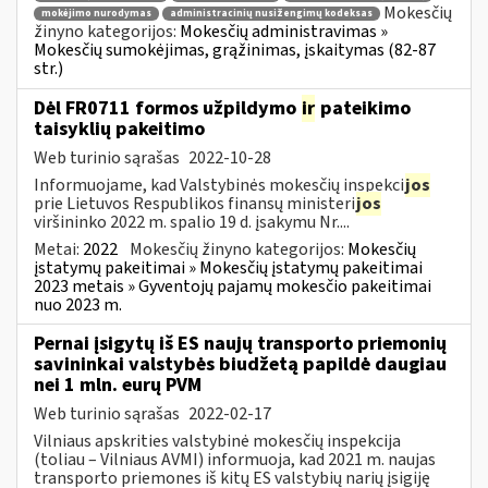
Mokesčių
mokėjimo nurodymas
administracinių nusižengimų kodeksas
žinyno kategorijos:
Mokesčių administravimas »
Mokesčių sumokėjimas, grąžinimas, įskaitymas (82-87
str.)
Dėl FR0711 formos užpildymo
ir
pateikimo
taisyklių pakeitimo
Web turinio sąrašas
2022-10-28
Informuojame, kad Valstybinės mokesčių inspekci
jos
prie Lietuvos Respublikos finansų ministeri
jos
viršininko 2022 m. spalio 19 d. įsakymu Nr....
Metai:
2022
Mokesčių žinyno kategorijos:
Mokesčių
įstatymų pakeitimai » Mokesčių įstatymų pakeitimai
2023 metais » Gyventojų pajamų mokesčio pakeitimai
nuo 2023 m.
Pernai įsigytų iš ES naujų transporto priemonių
savininkai valstybės biudžetą papildė daugiau
nei 1 mln. eurų PVM
Web turinio sąrašas
2022-02-17
Vilniaus apskrities valstybinė mokesčių inspekcija
(toliau – Vilniaus AVMI) informuoja, kad 2021 m. naujas
transporto priemones iš kitų ES valstybių narių įsigiję