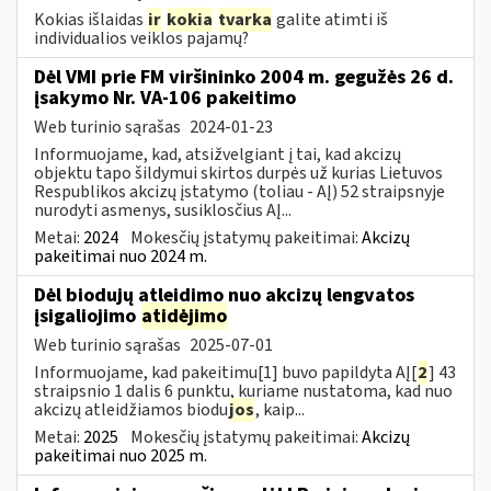
Kokias išlaidas
ir
kokia
tvarka
galite atimti iš
individualios veiklos pajamų?
Dėl VMI prie FM viršininko 2004 m. gegužės 26 d.
įsakymo Nr. VA-106 pakeitimo
Web turinio sąrašas
2024-01-23
Informuojame, kad, atsižvelgiant į tai, kad akcizų
objektu tapo šildymui skirtos durpės už kurias Lietuvos
Respublikos akcizų įstatymo (toliau - AĮ) 52 straipsnyje
nurodyti asmenys, susiklosčius AĮ...
Metai:
2024
Mokesčių įstatymų pakeitimai:
Akcizų
pakeitimai nuo 2024 m.
Dėl biodujų atleidimo nuo akcizų lengvatos
įsigaliojimo
atidėjimo
Web turinio sąrašas
2025-07-01
Informuojame, kad pakeitimu[1] buvo papildyta AĮ[
2
] 43
straipsnio 1 dalis 6 punktu, kuriame nustatoma, kad nuo
akcizų atleidžiamos biodu
jos
, kaip...
Metai:
2025
Mokesčių įstatymų pakeitimai:
Akcizų
pakeitimai nuo 2025 m.