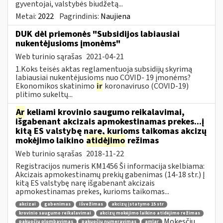
gyventojai, valstybės biudžetą...
Metai:
2022
Pagrindinis:
Naujiena
DUK dėl priemonės "Subsidijos labiausiai
nukentėjusioms įmonėms"
Web turinio sąrašas
2021-04-21
1.Koks teisės aktas reglamentuoja subsidijų skyrimą
labiausiai nukentėjusioms nuo COVID- 19 įmonėms?
Ekonomikos skatinimo
ir
koronaviruso (COVID-19)
plitimo sukeltų...
Ar
keliami krovinio saugumo reikalavimai,
išgabenant akcizais apmokestinamas prekes...į
kitą ES valstybę narę, kurioms taikomas akcizų
mokėjimo laikino
atidėjimo
režimas
Web turinio sąrašas
2018-11-22
Registracijos numeris KM1456 Ši informacija skelbiama:
Akcizais apmokestinamų prekių gabenimas (14-18 str.) Į
kitą ES valstybę narę išgabenant akcizais
apmokestinamas prekes, kurioms taikomas...
akcizai
gabenimas
išvežimas
akcizų įstatymo 15 str
krovinio saugumo reikalavimai
akcizų mokėjimo laikino atidėjimo režimas
Mokesčių
pakuočių plombavimas
pakuočių numeravimas
amlar