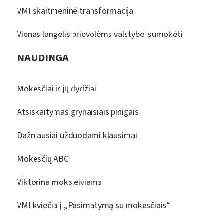
VMI skaitmeninė transformacija
Vienas langelis prievolėms valstybei sumokėti
NAUDINGA
Mokesčiai ir jų dydžiai
Atsiskaitymas grynaisiais pinigais
Dažniausiai užduodami klausimai
Mokesčių ABC
Viktorina moksleiviams
VMI kviečia į „Pasimatymą su mokesčiais“