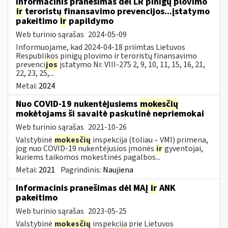
Informacinis pranešimas dėl LR pinigų plovimo
ir
teroristų finansavimo prevencijos...įstatymo
pakeitimo
ir
papildymo
Web turinio sąrašas
2024-05-09
Informuojame, kad 2024-04-18 priimtas Lietuvos
Respublikos pinigų plovimo ir teroristų finansavimo
prevenci
jos
įstatymo Nr. VIII-275 2, 9, 10, 11, 15, 16, 21,
22, 23, 25,...
Metai:
2024
Nuo COVID-19 nukentėjusiems
mokesčių
mokėtojams ši savaitė paskutinė nepriemokai
Web turinio sąrašas
2021-10-26
Valstybinė
mokesčių
inspekcija (toliau – VMI) primena,
jog nuo COVID-19 nukentėjusios įmonės
ir
gyventojai,
kuriems taikomos mokestinės pagalbos...
Metai:
2021
Pagrindinis:
Naujiena
Informacinis pranešimas dėl MAĮ
ir
ANK
pakeitimo
Web turinio sąrašas
2023-05-25
Valstybinė
mokesčių
inspekcija prie Lietuvos