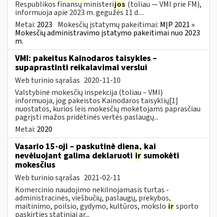
Respublikos finansų ministeri
jos
(toliau — VMI prie FM),
informuoja apie 2023 m. gegužės 11 d....
Metai:
2023
Mokesčių įstatymų pakeitimai:
MĮP 2021 »
Mokesčių administravimo įstatymo pakeitimai nuo 2023
m.
VMI: pakeitus Kainodaros taisykles –
supaprastinti reikalavimai verslui
Web turinio sąrašas
2020-11-10
Valstybinė mokesčių inspekcija (toliau – VMI)
informuoja, jog pakeistos Kainodaros taisyklių[1]
nuostatos, kurios leis mokesčių mokėtojams paprasčiau
pagrįsti mažos pridėtinės vertės paslaugų...
Metai:
2020
Vasario 15-oji – paskutinė diena, kai
nevėluojant galima deklaruoti
ir
sumokėti
mokesčius
Web turinio sąrašas
2021-02-11
Komercinio naudojimo nekilnojamasis turtas -
administracinės, viešbučių, paslaugų, prekybos,
maitinimo, poilsio, gydymo, kultūros, mokslo
ir
sporto
paskirties statiniai ar...