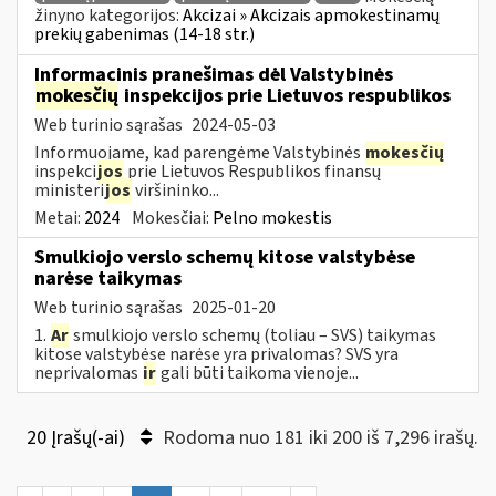
žinyno kategorijos:
Akcizai » Akcizais apmokestinamų
prekių gabenimas (14-18 str.)
Informacinis pranešimas dėl Valstybinės
mokesčių
inspekcijos prie Lietuvos respublikos
Web turinio sąrašas
2024-05-03
Informuojame, kad parengėme Valstybinės
mokesčių
inspekci
jos
prie Lietuvos Respublikos finansų
ministeri
jos
viršininko...
Metai:
2024
Mokesčiai:
Pelno mokestis
Smulkiojo verslo schemų kitose valstybėse
narėse taikymas
Web turinio sąrašas
2025-01-20
1.
Ar
smulkiojo verslo schemų (toliau – SVS) taikymas
kitose valstybėse narėse yra privalomas? SVS yra
neprivalomas
ir
gali būti taikoma vienoje...
20 Įrašų(-ai)
Rodoma nuo 181 iki 200 iš 7,296 irašų.