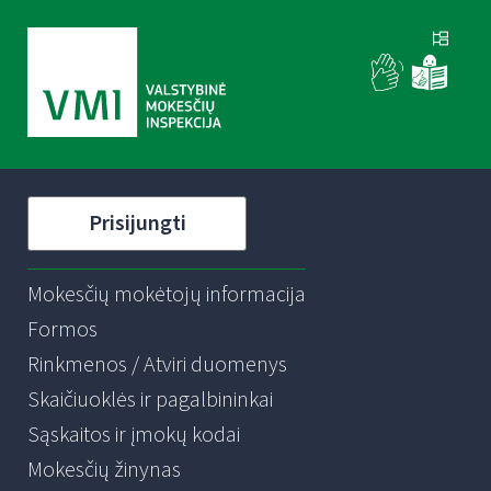
Prisijungti
Mokesčių mokėtojų informacija
Formos
Rinkmenos / Atviri duomenys
Skaičiuoklės ir pagalbininkai
Sąskaitos ir įmokų kodai
Mokesčių žinynas