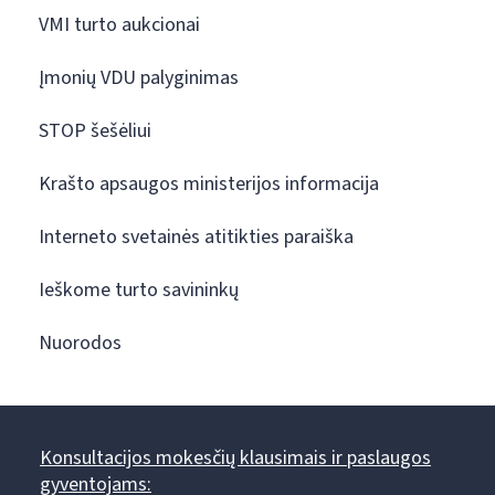
VMI turto aukcionai
Įmonių VDU palyginimas
STOP šešėliui
Krašto apsaugos ministerijos informacija
Interneto svetainės atitikties paraiška
Ieškome turto savininkų
Nuorodos
Konsultacijos mokesčių klausimais ir paslaugos
gyventojams: