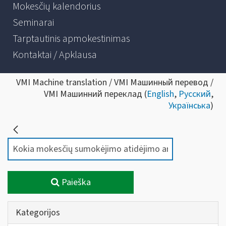
Mokesčių kalendorius
Seminarai
Tarptautinis apmokestinimas
Kontaktai / Apklausa
VMI Machine translation / VMI Машинный перевод /
VMI Машинний переклад (
English
,
Русский
,
Українська
)
Paieška
Kategorijos