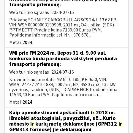
transporto priemonę:
Web turinio sąrašas
2024-07-15
Priekabą SCHMITZ CARGOBULL AG SCS 24/L-13.62 EB,
VIN: WSM00000003139998, 2011 m., O4-, pilka, (SDK) –
PPTMECTT. Pradinė kaina 7139,00 Eur su PVM.
Papildoma informacija tel. Nr. +370 678...
Metai:
2024
VMI prie FM 2024 m. liepos 31 d. 9.00 val.
konkurso būdu parduoda valstybei perduota
transporto priemonę:
Web turinio sąrašas
2024-07-16
Krovininis automobilis MAN 10.185, KRJ650, VIN:
WMAL24ZZZ2Y101834, 2002 m., N2, 4580 cm3, 132 kW,
dyzelinas, raudona, (SDK) – CAPMHNCF. Pradinė kaina
11543,40 Eur su PVM. Papildoma informacija...
Metai:
2024
Kaip apmokestinami apskaičiuoti
ir
2018 m.
išmokėti atostoginiai, pavyzdžiui, už...Kurio
mėnesio
ir
kurių metų deklaracijose (GPM312
ir
GPM313 formose) jie deklaruojami