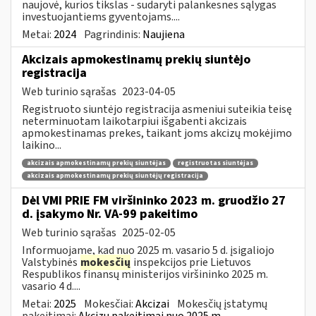
naujovė, kurios tikslas - sudaryti palankesnes sąlygas
investuojantiems gyventojams....
Metai:
2024
Pagrindinis:
Naujiena
Akcizais apmokestinamų prekių siuntėjo
registracija
Web turinio sąrašas
2023-04-05
Registruoto siuntėjo registracija asmeniui suteikia teisę
neterminuotam laikotarpiui išgabenti akcizais
apmokestinamas prekes, taikant joms akcizų mokėjimo
laikino...
akcizais apmokestinamų prekių siuntėjas
registruotas siuntėjas
akcizais apmokestinamų prekių siuntėjų registracija
Dėl VMI PRIE FM viršininko 2023 m. gruodžio 27
d. įsakymo Nr. VA-99 pakeitimo
Web turinio sąrašas
2025-02-05
Informuojame, kad nuo 2025 m. vasario 5 d. įsigaliojo
Valstybinės
mokesčių
inspekcijos prie Lietuvos
Respublikos finansų ministerijos viršininko 2025 m.
vasario 4 d....
Metai:
2025
Mokesčiai:
Akcizai
Mokesčių įstatymų
pakeitimai:
Akcizų pakeitimai nuo 2025 m.