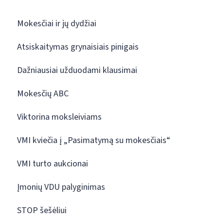
Mokesčiai ir jų dydžiai
Atsiskaitymas grynaisiais pinigais
Dažniausiai užduodami klausimai
Mokesčių ABC
Viktorina moksleiviams
VMI kviečia į „Pasimatymą su mokesčiais“
VMI turto aukcionai
Įmonių VDU palyginimas
STOP šešėliui