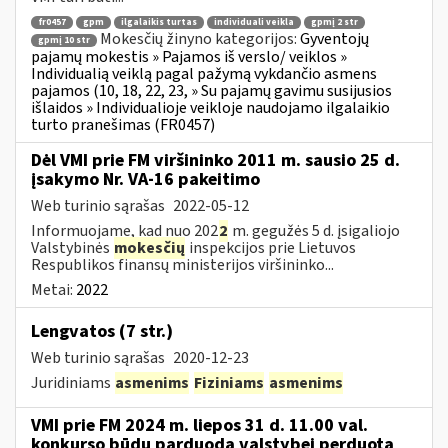
fr0457
gpm
ilgalaikis turtas
individuali veikla
gpmį 2 str
Mokesčių žinyno kategorijos:
Gyventojų
gpmį 10 str
pajamų mokestis » Pajamos iš verslo/ veiklos »
Individualią veiklą pagal pažymą vykdančio asmens
pajamos (10, 18, 22, 23, » Su pajamų gavimu susijusios
išlaidos » Individualioje veikloje naudojamo ilgalaikio
turto pranešimas (FR0457)
Dėl VMI prie FM viršininko 2011 m. sausio 25 d.
įsakymo Nr. VA-16 pakeitimo
Web turinio sąrašas
2022-05-12
Informuojame, kad nuo 202
2
m. gegužės 5 d. įsigaliojo
Valstybinės
mokesčių
inspekcijos prie Lietuvos
Respublikos finansų ministerijos viršininko...
Metai:
2022
Lengvatos (7 str.)
Web turinio sąrašas
2020-12-23
Juridiniams
asmenims
Fiziniams
asmenims
VMI prie FM 2024 m. liepos 31 d. 11.00 val.
konkurso būdu parduoda valstybei perduotą