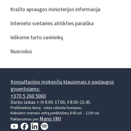
Krašto apsaugos ministerijos informacija
Interneto svetainės atitikties paraiška
Ieškome turto savininkų
Nuorodos
Konsultacijos mokesčių klausimais ir paslaugos
gyventojams:
+370 5 260 5060
Darbo laikas: I-IV 8.00-17.00, V 8.00-15.45.
Prieššventinę dieną - viena valanda trumpiau.
Kiekvieno mėnesio antrą penktadienį 8.00 val. - 12.00 val.
Mano VMI
Paklausimas per