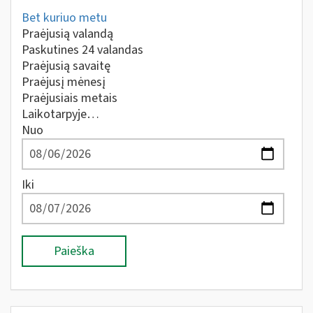
Bet kuriuo metu
Praėjusią valandą
Paskutines 24 valandas
Praėjusią savaitę
Praėjusį mėnesį
Praėjusiais metais
Laikotarpyje…
Nuo
Iki
Paieška