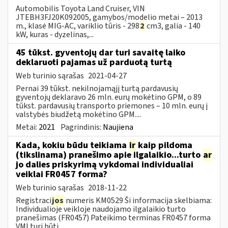
Automobilis Toyota Land Cruiser, VIN
JTEBH3FJ20K092005, gamybos/modelio metai – 2013
m., klasė MIG-AC, variklio tūris - 298
2
cm3, galia - 140
kW, kuras - dyzelinas,...
45 tūkst. gyventojų dar turi savaitę laiko
deklaruoti pajamas už parduotą turtą
Web turinio sąrašas
2021-04-27
Pernai 39 tūkst. nekilnojamąjį turtą pardavusių
gyventojų deklaravo 26 mln. eurų mokėtino GPM, o 89
tūkst. pardavusių transporto priemones – 10 mln. eurų į
valstybės biudžetą mokėtino GPM....
Metai:
2021
Pagrindinis:
Naujiena
Kada, kokiu būdu teikiama
ir
kaip pildoma
(tikslinama) pranešimo apie ilgalaikio...turto
ar
jo dalies priskyrimą vykdomai individualiai
veiklai FR0457 forma?
Web turinio sąrašas
2018-11-22
Registraci
jos
numeris KM0529 Ši informacija skelbiama:
Individualioje veikloje naudojamo ilgalaikio turto
pranešimas (FR0457) Pateikimo terminas FR0457 forma
VMI turi būti...