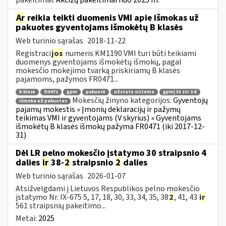
Ar
reikia teikti duomenis VMI apie išmokas už
pakuotes gyventojams išmokėtų B klasės
Web turinio sąrašas
2018-11-22
Registraci
jos
numeris KM1190 VMI turi būti teikiami
duomenys gyventojams išmokėtų išmokų, pagal
mokesčio mokėjimo tvarką priskiriamų B klasės
pajamoms, pažymos FR0471...
b klasė
fr0471
gpm
pakuotė
užstato sistema
gpmį 33 str 2 d
Mokesčių žinyno kategorijos:
Gyventojų
išmoka už pakuotes
pajamų mokestis » Įmonių deklaracijų ir pažymų
teikimas VMI ir gyventojams (V skyrius) » Gyventojams
išmokėtų B klasės išmokų pažyma FR0471 (iki 2017-12-
31)
Dėl LR pelno mokesčio įstatymo 30 straipsnio 4
dalies
ir
38-
2
straipsnio
2
dalies
Web turinio sąrašas
2026-01-07
Atsižvelgdami į Lietuvos Respublikos pelno mokesčio
įstatymo Nr. IX-675 5, 17, 18, 30, 33, 34, 35, 38
2
, 41, 43
ir
561 straipsnių pakeitimo...
Metai:
2025