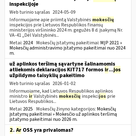
inspekcijoje
Web turinio sąrašas
2024-05-09
Informuojame apie priimtą Valstybinės
mokesčių
inspekcijos prie Lietuvos Respublikos finansų
ministerijos viršininko 2024 m. gegužės 8 d. įsakymą Nr.
VA-41 „Dėl Valstybinės...
Metai:
2024
Mokesčių įstatymų pakeitimai:
MĮP 2021 »
Mokesčių administravimo įstatymo pakeitimai nuo 2024
m.
už aplinkos teršimą sąvartyne šalinamomis
atliekomis deklaracijos KIT717 formos
ir
...
jos
užpildymo taisyklių pakeitimo
Web turinio sąrašas
2026-01-02
Informuojame, kad Lietuvos Respublikos aplinkos
ministro
ir
Valstybinės
mokesčių
inspekci
jos
prie
Lietuvos Respublikos...
Metai:
2025
Mokesčių žinyno kategorijos:
Mokesčių
įstatymų pakeitimai » Mokesčio už aplinkos teršimą
įstatymo pakeitimai nuo 2026 m.
2
.
Ar
OSS yra privalomas?