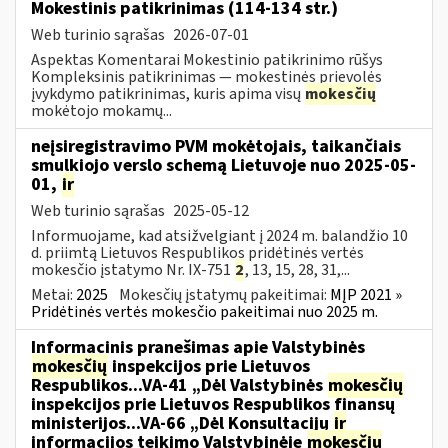
Mokestinis patikrinimas (114-134 str.)
Web turinio sąrašas
2026-07-01
Aspektas Komentarai Mokestinio patikrinimo rūšys
Kompleksinis patikrinimas — mokestinės prievolės
įvykdymo patikrinimas, kuris apima visų
mokesčių
mokėtojo mokamų...
neįsiregistravimo PVM mokėtojais, taikančiais
smulkiojo verslo schemą Lietuvoje nuo 2025-05-
01,
ir
Web turinio sąrašas
2025-05-12
Informuojame, kad atsižvelgiant į 2024 m. balandžio 10
d. priimtą Lietuvos Respublikos pridėtinės vertės
mokesčio įstatymo Nr. IX-751
2
, 13, 15, 28, 31,...
Metai:
2025
Mokesčių įstatymų pakeitimai:
MĮP 2021 »
Pridėtinės vertės mokesčio pakeitimai nuo 2025 m.
Informacinis pranešimas apie Valstybinės
mokesčių
inspekcijos prie Lietuvos
Respublikos...VA-41 „Dėl Valstybinės
mokesčių
inspekcijos prie Lietuvos Respublikos finansų
ministerijos...VA-66 „Dėl Konsultacijų
ir
informacijos teikimo Valstybinėje
mokesčių