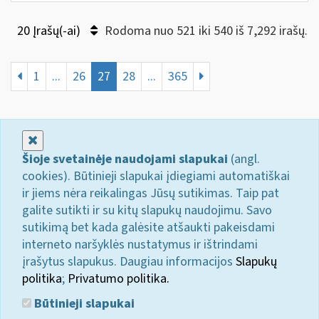
20 Įrašų(-ai)
Rodoma nuo 521 iki 540 iš 7,292 irašų.
1
...
26
27
28
...
365
Uždaryti
Šioje svetainėje naudojami slapukai
(angl.
cookies). Būtinieji slapukai įdiegiami automatiškai
ir jiems nėra reikalingas Jūsų sutikimas. Taip pat
galite sutikti ir su kitų slapukų naudojimu. Savo
sutikimą bet kada galėsite atšaukti pakeisdami
interneto naršyklės nustatymus ir ištrindami
įrašytus slapukus. Daugiau informacijos
Slapukų
politika
;
Privatumo politika.
Būtinieji slapukai