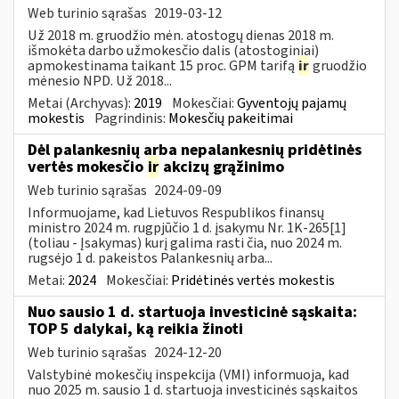
Web turinio sąrašas
2019-03-12
Už 2018 m. gruodžio mėn. atostogų dienas 2018 m.
išmokėta darbo užmokesčio dalis (atostoginiai)
apmokestinama taikant 15 proc. GPM tarifą
ir
gruodžio
mėnesio NPD. Už 2018...
Metai (Archyvas):
2019
Mokesčiai:
Gyventojų pajamų
mokestis
Pagrindinis:
Mokesčių pakeitimai
Dėl palankesnių arba nepalankesnių pridėtinės
vertės mokesčio
ir
akcizų grąžinimo
Web turinio sąrašas
2024-09-09
Informuojame, kad Lietuvos Respublikos finansų
ministro 2024 m. rugpjūčio 1 d. įsakymu Nr. 1K-265[1]
(toliau - Įsakymas) kurį galima rasti čia, nuo 2024 m.
rugsėjo 1 d. pakeistos Palankesnių arba...
Metai:
2024
Mokesčiai:
Pridėtinės vertės mokestis
Nuo sausio 1 d. startuoja investicinė sąskaita:
TOP 5 dalykai, ką reikia žinoti
Web turinio sąrašas
2024-12-20
Valstybinė mokesčių inspekcija (VMI) informuoja, kad
nuo 2025 m. sausio 1 d. startuoja investicinės sąskaitos