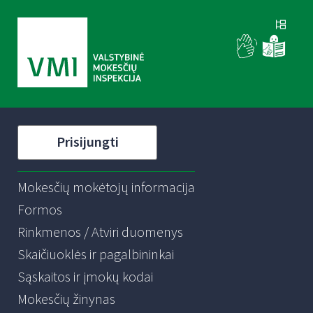
Prisijungti
Mokesčių mokėtojų informacija
Formos
Rinkmenos / Atviri duomenys
Skaičiuoklės ir pagalbininkai
Sąskaitos ir įmokų kodai
Mokesčių žinynas