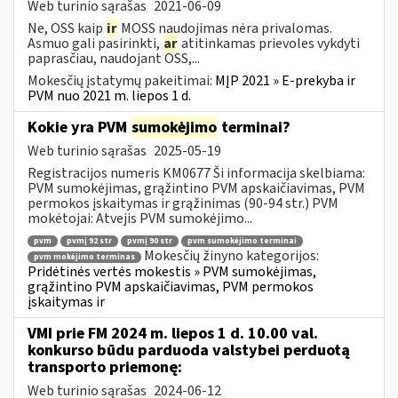
Web turinio sąrašas
2021-06-09
Ne, OSS kaip
ir
MOSS naudojimas nėra privalomas.
Asmuo gali pasirinkti,
ar
atitinkamas prievoles vykdyti
paprasčiau, naudojant OSS,...
Mokesčių įstatymų pakeitimai:
MĮP 2021 » E-prekyba ir
PVM nuo 2021 m. liepos 1 d.
Kokie yra PVM
sumokėjimo
terminai?
Web turinio sąrašas
2025-05-19
Registracijos numeris KM0677 Ši informacija skelbiama:
PVM sumokėjimas, grąžintino PVM apskaičiavimas, PVM
permokos įskaitymas ir grąžinimas (90-94 str.) PVM
mokėtojai: Atvejis PVM sumokėjimo...
pvm
pvmį 92 str
pvmį 90 str
pvm sumokėjimo terminai
Mokesčių žinyno kategorijos:
pvm mokėjimo terminas
Pridėtinės vertės mokestis » PVM sumokėjimas,
grąžintino PVM apskaičiavimas, PVM permokos
įskaitymas ir
VMI prie FM 2024 m. liepos 1 d. 10.00 val.
konkurso būdu parduoda valstybei perduotą
transporto priemonę:
Web turinio sąrašas
2024-06-12