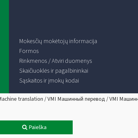
Mokesčių mokėtojų informacija
Formos
Rinkmenos / Atviri duomenys
Skaičiuoklės ir pagalbininkai
Sąskaitos ir įmokų kodai
Machine translation / VMI Машинный перевод / VMI Машин
Paieška