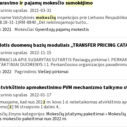
laravimo
ir
pajamų mokesčio
sumokėjimo
urinio sąrašas
2021-03-31
iname Valstybinės
mokesčių
inspekcijos prie Lietuvos Respublikos
18.18-31-1)RM-8840 „Dėl nekilnojamojo turto...
:
2021
Mokesčiai:
Gyventojų pajamų mokestis
otis duomenų bazių moduliais „TRANSFER PRICING CA
urinio sąrašas
2022-11-15
RMACIJA APIE SUDARYTAS SUTARTIS Paslaugų pirkimai I. PERK
KTINIAI DUOMENYS: I.1. Perkančiosios organizacijos pavadinimas
:
2022
Pagrindinis:
Viešieji pirkimai
atvirkštinio apmokestinimo PVM mechanizmo taikymo s
urinio sąrašas
2022-01-17
muojame, kad nuo 202
2
m. kovo 1 d. nebetaikomas atvirkštinio
tymo[
2
] 96 straipsnio 1 dalies 4...
čių žinyno kategorijos:
Mokesčių įstatymų pakeitimai » Mokesčių 
s mokesčio pakeitimai nuo 2022 m.