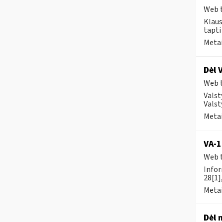
Web t
Klaus
tapti
Metai
Dėl 
Web t
Valst
Valst
Metai
VA-
Web t
Infor
28[1]
Metai
Dėl 