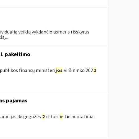
dividualią veiklą vykdančio asmens (išskyrus
ą,...
A-1 pakeitimo
publikos finansų ministeri
jos
viršininko 202
2
as pajamas
aracijas iki gegužės
2
d. turi
ir
tie nuolatiniai