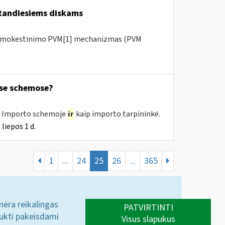
tandiesiems diskams
 apmokestinimo PVM[1] mechanizmas (PVM
ose schemose?
e, Importo schemoje
ir
kaip importo tarpininkė.
liepos 1 d.
1
...
24
25
26
...
365
 nėra reikalingas
PATVIRTINTI
aukti pakeisdami
Visus slapukus