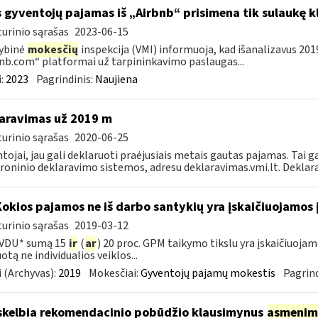
s gyventojų pajamas iš „Airbnb“ prisimena tik sulaukę k
urinio sąrašas
2023-06-15
ybinė
mokesčių
inspekcija (VMI) informuoja, kad išanalizavus 20
nb.com“ platformai už tarpininkavimo paslaugas...
:
2023
Pagrindinis:
Naujiena
aravimas už 2019 m
urinio sąrašas
2020-06-25
tojai, jau gali deklaruoti praėjusiais metais gautas pajamas. Tai ga
roninio deklaravimo sistemos, adresu deklaravimas.vmi.lt. Deklarac
Kokios pajamos ne iš darbo santykių yra įskaičiuojamos 
urinio sąrašas
2019-03-12
 VDU* sumą 15
ir
(
ar
) 20 proc. GPM taikymo tikslu yra įskaičiuoj
otą ne individualios veiklos...
 (Archyvas):
2019
Mokesčiai:
Gyventojų pajamų mokestis
Pagrind
skelbia rekomendacinio pobūdžio klausimynus
asmenim