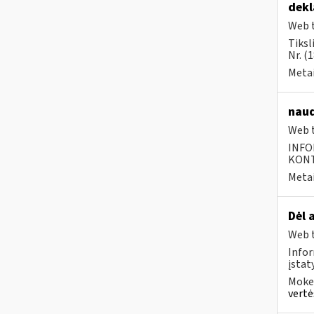
dek
Web t
Tiksl
Nr. (
Metai
naud
Web t
INFO
KONTA
Metai
Dėl 
Web t
Infor
įsta
Mokes
vertė