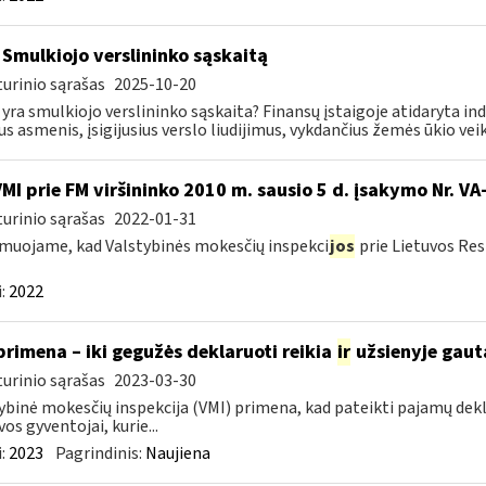
 Smulkiojo verslininko sąskaitą
urinio sąrašas
2025-10-20
 yra smulkiojo verslininko sąskaita? Finansų įstaigoje atidaryta in
ius asmenis, įsigijusius verslo liudijimus, vykdančius žemės ūkio veikl
VMI prie FM viršininko 2010 m. sausio 5 d. įsakymo Nr. V
urinio sąrašas
2022-01-31
muojame, kad Valstybinės mokesčių inspekci
jos
prie Lietuvos Res
:
2022
primena – iki gegužės deklaruoti reikia
ir
užsienyje gaut
urinio sąrašas
2023-03-30
ybinė mokesčių inspekcija (VMI) primena, kad pateikti pajamų dekl
vos gyventojai, kurie...
:
2023
Pagrindinis:
Naujiena