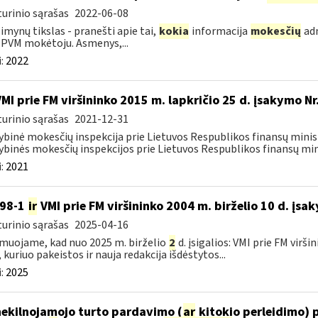
urinio sąrašas
2022-06-08
imynų tikslas - pranešti apie tai,
kokia
informacija
mokesčių
adm
 PVM mokėtoju. Asmenys,...
:
2022
VMI prie FM viršininko 2015 m. lapkričio 25 d. įsakymo N
urinio sąrašas
2021-12-31
ybinė mokesčių inspekcija prie Lietuvos Respublikos finansų minist
ybinės mokesčių inspekcijos prie Lietuvos Respublikos finansų mini
:
2021
198-1
ir
VMI prie FM viršininko 2004 m. birželio 10 d. įsa
urinio sąrašas
2025-04-16
muojame, kad nuo 2025 m. birželio
2
d. įsigalios: VMI prie FM virš
, kuriuo pakeistos ir nauja redakcija išdėstytos...
:
2025
nekilnojamojo turto pardavimo (
ar
kitokio perleidimo) 