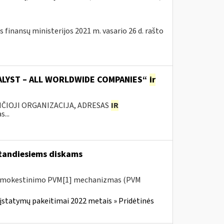
 finansų ministerijos 2021 m. vasario 26 d. rašto
TALYST – ALL WORLDWIDE COMPANIES“
ir
ANČIOJI ORGANIZACIJA, ADRESAS
IR
...
tandiesiems diskams
 apmokestinimo PVM[1] mechanizmas (PVM
įstatymų pakeitimai 2022 metais » Pridėtinės