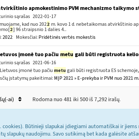
atvirkštinio apmokestinimo PVM mechanizmo taikymo s
urinio sąrašas
2022-01-17
muojame, kad nuo 202
2
m. kovo 1 d. nebetaikomas atvirkštinio
tymo[
2
] 96 straipsnio 1 dalies 4...
:
2022
Mokesčiai:
Pridėtinės vertės mokestis
etuvos įmonė tuo pačiu
metu
gali būti registruota keli
urinio sąrašas
2021-06-16
 Lietuvos įmonė tuo pačiu
metu
gali būti registruota ES schemoj
čių įstatymų pakeitimai:
MĮP 2021 » E-prekyba ir PVM nuo 2021 m. 
šų(-ai)
Rodoma nuo 481 iki 500 iš 7,292 irašų.
. cookies). Būtinieji slapukai įdiegiami automatiškai ir jiems
u kitų slapukų naudojimu. Savo sutikimą bet kada galėsite atš