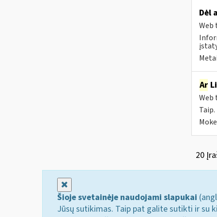
Dėl 
Web t
Infor
įsta
Metai
Ar
Li
Web t
Taip.
Mokes
20 Įra
Uždaryti
Šioje svetainėje naudojami slapukai
(angl
Jūsų sutikimas. Taip pat galite sutikti ir s