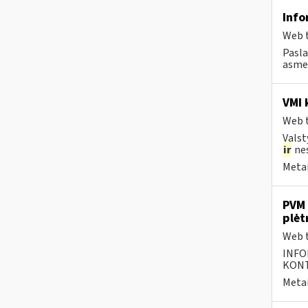
Info
Web t
Pasla
asmen
VMI 
Web t
Valst
ir
nes
Metai
PVM 
plėt
Web t
INFO
KONTA
Metai