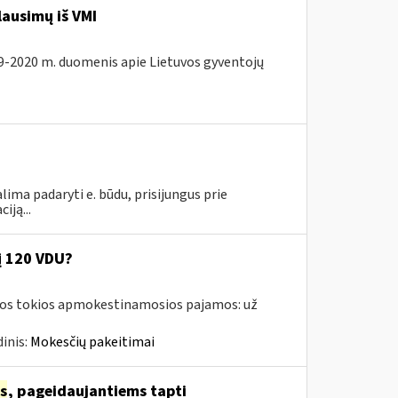
lausimų iš VMI
19-2020 m. duomenis apie Lietuvos gyventojų
lima padaryti e. būdu, prisijungus prie
iją...
į 120 VDU?
amos tokios apmokestinamosios pajamos: už
inis:
Mokesčių pakeitimai
s
, pageidaujantiems tapti