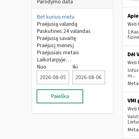
Parodymo data
Apie
Bet kuriuo metu
Praėjusią valandą
Web t
Paskutines 24 valandas
1.Kas
fizin
Praėjusią savaitę
Praėjusį mėnesį
Praėjusiais metais
Dėl 
Laikotarpyje…
Web t
Nuo
Iki
Infor
m....
Metai
Paieška
VMI 
Web t
Valst
Lietu
Metai