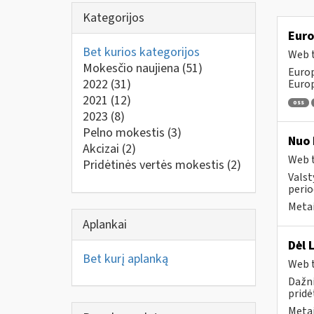
Kategorijos
Euro
Bet kurios kategorijos
Web t
Mokesčio naujiena
(51)
Europ
2022
(31)
Europ
2021
(12)
oss
2023
(8)
Pelno mokestis
(3)
Nuo 
Akcizai
(2)
Web t
Pridėtinės vertės mokestis
(2)
Valst
perio
Metai
Aplankai
Dėl 
Bet kurį aplanką
Web t
Dažni
pridė
Metai