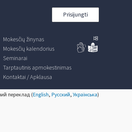
Prisijungti
Mokesčių žinynas
Mokesčių kalendorius
Seminarai
Tarptautinis apmokestinimas
Kontaktai / Apklausa
ний переклад (
English
,
Русский
,
Українська
)