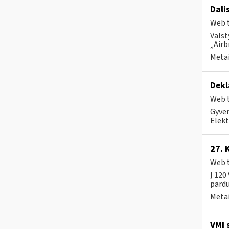
Dali
Web t
Valst
„Airb
Metai
Dekl
Web t
Gyven
Elekt
27. 
Web t
Į 120
pardu
Metai
VMI 