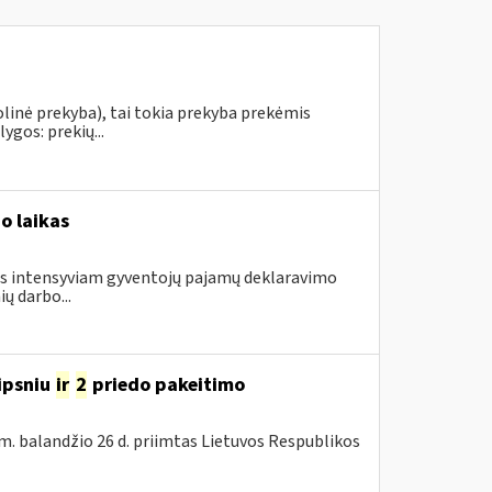
linė prekyba), tai tokia prekyba prekėmis
ygos: prekių...
o laikas
gus intensyviam gyventojų pajamų deklaravimo
ų darbo...
ipsniu
ir
2
priedo pakeitimo
m. balandžio 26 d. priimtas Lietuvos Respublikos