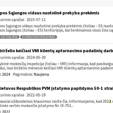
pos Sąjungos vidaus nuotolinė prekyba prekėmis
urinio sąrašas
2023-07-11
os Sąjungos vidaus nuotolinė prekyba prekėmis (toliau – ES nuoto
os Sąjungos (toliau – ES) teritorijoje, kai tenkinamos visos šios sąl
one stop shop
es vidaus nuotolinė prekyba
birželio keičiasi VMI klientų aptarnavimo padalinių darb
urinio sąrašas
2024-05-30
ybinė mokesčių inspekcija (toliau – VMI) informuoja, kad pasibai
dui, nuo birželio mėnesio keičiasi VMI klientų aptarnavimo padalini
:
2024
Pagrindinis:
Naujiena
Lietuvos Respublikos PVM įstatymo papildymo 50-1 stra
urinio sąrašas
2022-05-19
ausiai užduodamus klausimus rasite čia. Informuojame, kad 202
2
tinės vertės mokesčio įstatymo Nr. IX-751...
:
2022