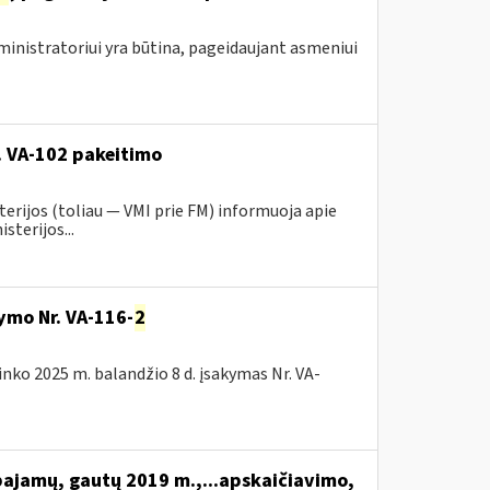
inistratoriui yra būtina, pageidaujant asmeniui
r. VA-102 pakeitimo
erijos (toliau ― VMI prie FM) informuoja apie
sterijos...
kymo Nr. VA-116-
2
ininko 2025 m. balandžio 8 d. įsakymas Nr. VA-
pajamų, gautų 2019 m.,...apskaičiavimo,