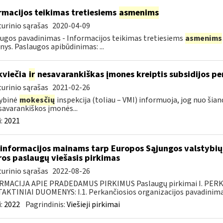
rmacijos teikimas tretiesiems
asmenims
urinio sąrašas
2020-04-09
ugos pavadinimas - Informacijos teikimas tretiesiems
asmenims
ys. Paslaugos apibūdinimas: ...
kviečia
ir
nesavarankiškas įmones kreiptis subsidijos pe
urinio sąrašas
2021-02-26
ybinė
mokesčių
inspekcija (toliau – VMI) informuoja, jog nuo šian
avarankiškos įmonės...
:
2021
informacijos mainams tarp Europos Sąjungos valstybių 
ros paslaugų viešasis pirkimas
urinio sąrašas
2022-08-26
RMACIJA APIE PRADEDAMUS PIRKIMUS Paslaugų pirkimai I. PER
KTINIAI DUOMENYS: I.1. Perkančiosios organizacijos pavadinimas
:
2022
Pagrindinis:
Viešieji pirkimai