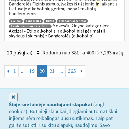
Banderolės Fizinis asmuo, įvežęs iš užsienio
ir
laikantis
Lietuvoje alkoholinių gėrimų, nepaženklintų
banderolėmis...
akcizai
banderolės
fr0718
alkoholiniai gėrimai
Mokesčių žinyno kategorijos:
banderolėmis nepaženklinti
Akcizai » Etilo alkoholis ir alkoholiniai gėrimai (II
skyriaus I skirsnis) » Banderolės (alkoholio)
20 Įrašų(-ai)
Rodoma nuo 381 iki 400 iš 7,293 irašų.
1
...
19
20
21
...
365
Uždaryti
Šioje svetainėje naudojami slapukai
(angl.
cookies). Būtinieji slapukai įdiegiami automatiškai
ir jiems nėra reikalingas Jūsų sutikimas. Taip pat
galite sutikti ir su kitų slapukų naudojimu. Savo