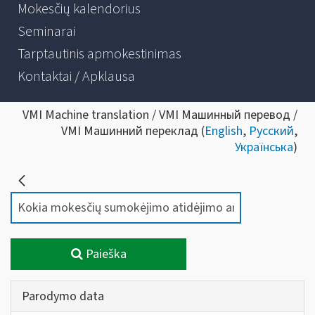
Mokesčių kalendorius
Seminarai
Tarptautinis apmokestinimas
Kontaktai / Apklausa
VMI Machine translation / VMI Машинный перевод /
VMI Машинний переклад (
English
,
Русский
,
Українська
)
Paieška
Parodymo data