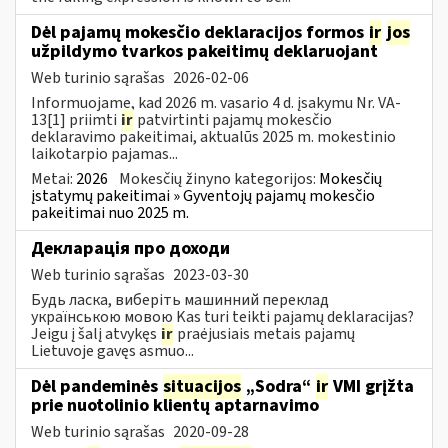
Dėl pajamų mokesčio deklaracijos formos
ir
jos
užpildymo tvarkos pakeitimų deklaruojant
Web turinio sąrašas
2026-02-06
Informuojame, kad 2026 m. vasario 4 d. įsakymu Nr. VA-
13[1] priimti
ir
patvirtinti pajamų mokesčio
deklaravimo pakeitimai, aktualūs 2025 m. mokestinio
laikotarpio pajamas...
Metai:
2026
Mokesčių žinyno kategorijos:
Mokesčių
įstatymų pakeitimai » Gyventojų pajamų mokesčio
pakeitimai nuo 2025 m.
Декларація про доходи
Web turinio sąrašas
2023-03-30
Будь ласка, виберіть машинний переклад
українською мовою Kas turi teikti pajamų deklaracijas?
Jeigu į šalį atvykęs
ir
praėjusiais metais pajamų
Lietuvoje gavęs asmuo...
Dėl pandeminės
situacijos
„Sodra“
ir
VMI grįžta
prie nuotolinio klientų aptarnavimo
Web turinio sąrašas
2020-09-28