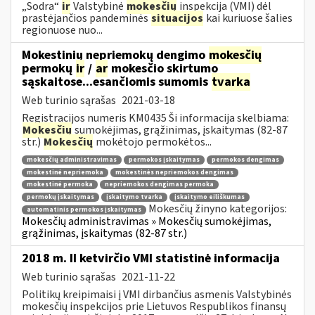
„Sodra“
ir
Valstybinė
mokesčių
inspekcija (VMI) dėl
prastėjančios pandeminės
situacijos
kai kuriuose šalies
regionuose nuo...
Mokestinių nepriemokų dengimo
mokesčių
permokų
ir
/
ar
mokesčio skirtumo
sąskaitose...esančiomis sumomis
tvarka
Web turinio sąrašas
2021-03-18
Registracijos numeris KM0435 Ši informacija skelbiama:
Mokesčių
sumokėjimas, grąžinimas, įskaitymas (82-87
str.)
Mokesčių
mokėtojo permokėtos...
mokesčių administravimas
permokos įskaitymas
permokos dengimas
mokestinė nepriemoka
mokestinės nepriemokos dengimas
mokestinė permoka
nepriemokos dengimas permoka
permokų įskaitymas
įskaitymo tvarka
įskaitymo eiliškumas
Mokesčių žinyno kategorijos:
automatinis permokos įskaitymas
Mokesčių administravimas » Mokesčių sumokėjimas,
grąžinimas, įskaitymas (82-87 str.)
2018 m. II ketvirčio VMI statistinė informacija
Web turinio sąrašas
2021-11-22
Politikų kreipimaisi į VMI dirbančius asmenis Valstybinės
mokesčių inspekcijos prie Lietuvos Respublikos finansų