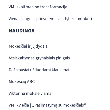
VMI skaitmeninė transformacija
Vienas langelis prievolėms valstybei sumokėti
NAUDINGA
Mokesčiai ir jų dydžiai
Atsiskaitymas grynaisiais pinigais
Dažniausiai užduodami klausimai
Mokesčių ABC
Viktorina moksleiviams
VMI kviečia į „Pasimatymą su mokesčiais“