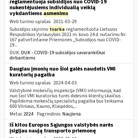
reglamentuoja subsidijos nuo COVID-19
nukentėjusiems individualią veiklą
vykdantiems
asmenims
Web turinio sąrašas
2021-03-29
Subsidijos skyrimo
tvarka
reglamentuota Lietuvos
Respublikos Vyriausybės 2021 m. kovo 24 d. nutarimu Nr.
167 patvirtintame Priemonės „Subsidijos nuo COVID-
19...
DUK:
DUK - COVID-19 subsidijos savarankiškai
dirbantiems
Daugiau įmonių nuo šiol galės naudotis VMI
kuratorių pagalba
Web turinio sąrašas
2024-04-03
Valstybinė mokesčių inspekcija (VMI) informuoja, kad
nuo šiol VMI kuratorius turės didesnis klientų skaičius.
Papildoma mokesčių specialistų pagalba bus teikiama
600 Vilniaus, Kauno, Klaipėdos,...
Metai:
2024
Pagrindinis:
Naujiena
Iš kitos Europos Sąjungos valstybės narės
įsigijau naują transporto priemonę