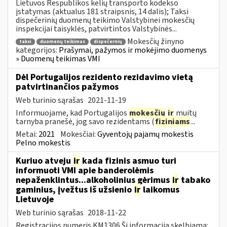
Lietuvos Respublikos kelių transporto kodekso
įstatymas (aktualus 181 straipsnis, 14 dalis); Taksi
dispečerinių duomenų teikimo Valstybinei mokesčių
inspekcijai taisyklės, patvirtintos Valstybinės...
Mokesčių žinyno
taksi
duomenų teikimas
dispečernių
kategorijos:
Prašymai, pažymos ir mokėjimo duomenys
» Duomenų teikimas VMI
Dėl Portugalijos rezidento rezidavimo vietą
patvirtinančios pažymos
Web turinio sąrašas
2021-11-19
Informuojame, kad Portugalijos
mokesčių
ir
muitų
tarnyba pranešė, jog savo rezidentams (
fiziniams
...
Metai:
2021
Mokesčiai:
Gyventojų pajamų mokestis
Pelno mokestis
Kuriuo atveju
ir
kada fizinis asmuo turi
informuoti VMI apie banderolėmis
nepaženklintus...alkoholinius gėrimus
ir
tabako
gaminius, įvežtus iš užsienio
ir
laikomus
Lietuvoje
Web turinio sąrašas
2018-11-22
Registracijos numeris KM1306 Ši informacija skelbiama: