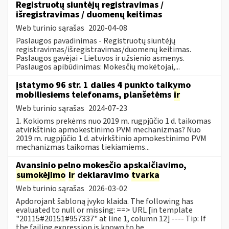
Registruotų siuntėjų registravimas /
išregistravimas / duomenų keitimas
Web turinio sąrašas
2020-04-08
Paslaugos pavadinimas - Registruotų siuntėjų
registravimas/išregistravimas/duomenų keitimas.
Paslaugos gavėjai - Lietuvos ir užsienio asmenys.
Paslaugos apibūdinimas: Mokesčių mokėtojai,...
įstatymo 96 str. 1 dalies 4 punkto taikymo
mobiliesiems telefonams, planšetėms
ir
Web turinio sąrašas
2024-07-23
1. Kokioms prekėms nuo 2019 m. rugpjūčio 1 d. taikomas
atvirkštinio apmokestinimo PVM mechanizmas? Nuo
2019 m. rugpjūčio 1 d. atvirkštinio apmokestinimo PVM
mechanizmas taikomas tiekiamiems...
Avansinio pelno mokesčio apskaičiavimo,
sumokėjimo
ir
deklaravimo
tvarka
Web turinio sąrašas
2026-03-02
Apdorojant šabloną įvyko klaida. The following has
evaluated to null or missing: ==> URL [in template
"20115#20151#957337" at line 1, column 12] ---- Tip: If
the failing expression is known to be...