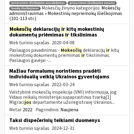
priverstinio išieškojimo sustabdymas
priverstinio išieškojimo senatis
Mokesčių žinyno kategorijos:
Mokesčių
baudų išieškojimas
administravimas » Mokestinių nepriemokų išieškojimas
(101-113 str.)
Mokesčių
deklaracijų
ir
kitų mokestinių
dokumentų priėmimas
ir
tikslinimas
Web turinio sąrašas
2020-04-08
Paslaugos pavadinimas -
Mokesčių
deklaracijų
ir
kitų
mokestinių dokumentų priėmimas
ir
tikslinimas.
Paslaugos gavėjai -...
Mažiau formalumų norintiems pradėti
individualią veiklą Ukrainos gyventojams
Web turinio sąrašas
2022-03-24
Valstybinė mokesčių inspekcija (VMI) informuoja, jog
Vidaus reikalų ministerijai supaprastinus tvarką[1]
Migraci
jos
departamente užsiregistravę Ukrainos...
Metai:
2022
Pagrindinis:
Naujiena
Taksi dispečerinių teikiami duomenys
Web turinio sąrašas
2024-12-31