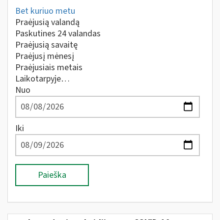
Bet kuriuo metu
Praėjusią valandą
Paskutines 24 valandas
Praėjusią savaitę
Praėjusį mėnesį
Praėjusiais metais
Laikotarpyje…
Nuo
Iki
Paieška