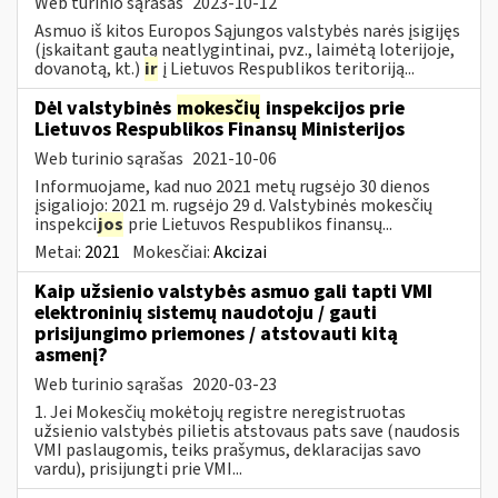
Web turinio sąrašas
2023-10-12
Asmuo iš kitos Europos Sąjungos valstybės narės įsigijęs
(įskaitant gautą neatlygintinai, pvz., laimėtą loterijoje,
dovanotą, kt.)
ir
į Lietuvos Respublikos teritoriją...
Dėl valstybinės
mokesčių
inspekcijos prie
Lietuvos Respublikos Finansų Ministerijos
Web turinio sąrašas
2021-10-06
Informuojame, kad nuo 2021 metų rugsėjo 30 dienos
įsigaliojo: 2021 m. rugsėjo 29 d. Valstybinės mokesčių
inspekci
jos
prie Lietuvos Respublikos finansų...
Metai:
2021
Mokesčiai:
Akcizai
Kaip užsienio valstybės asmuo gali tapti VMI
elektroninių sistemų naudotoju / gauti
prisijungimo priemones / atstovauti kitą
asmenį?
Web turinio sąrašas
2020-03-23
1. Jei Mokesčių mokėtojų registre neregistruotas
užsienio valstybės pilietis atstovaus pats save (naudosis
VMI paslaugomis, teiks prašymus, deklaracijas savo
vardu), prisijungti prie VMI...