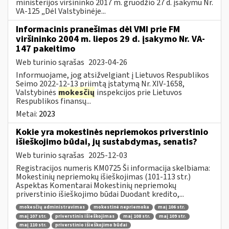
ministerijos viršininko 2017 m. gruodžio 27 d. įsakymu Nr.
VA-125 „Dėl Valstybinėje...
Informacinis pranešimas dėl VMI prie FM
viršininko 2004 m. liepos 29 d. įsakymo Nr. VA-
147 pakeitimo
Web turinio sąrašas
2023-04-26
Informuojame, jog atsižvelgiant į Lietuvos Respublikos
Seimo 2022-12-13 priimtą įstatymą Nr. XIV-1658,
Valstybinės
mokesčių
inspekcijos prie Lietuvos
Respublikos finansų...
Metai:
2023
Kokie yra mokestinės nepriemokos priverstinio
išieškojimo būdai, jų sustabdymas, senatis?
Web turinio sąrašas
2025-12-03
Registracijos numeris KM0725 Ši informacija skelbiama:
Mokestinių nepriemokų išieškojimas (101-113 str.)
Aspektas Komentarai Mokestinių nepriemokų
priverstinio išieškojimo būdai Duodant kredito,...
mokesčių administravimas
mokestinė nepriemoka
maį 106 str.
maį 107 str.
priverstinis išieškojimas
maį 108 str.
maį 109 str.
maį 110 str.
priverstinio išieškojimo būdai