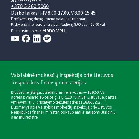
+370 5 260 5060
Darbo laikas: I-IV 8.00-17.00, V 8.00-15.45.
Prieššventinę dieną - viena valanda trumpiau.
Kiekvieno mėnesio antrą penktadienį 8.00 val. - 12.00 val.
Mano VMI
Paklausimas per
Valstybinė mokesčių inspekcija prie Lietuvos
Respublikos finansų ministerijos
Biudžetinė įstaiga. Juridinio asmens kodas — 188659752,
adresas: Vasario 16-osios g. 14, 01107 Vilnius, Lietuva, el.paštas:
vmi@vmi.lt
, E. pristatymo dėžutės adresas 188659752
Duomenys apie Valstybinę mokesčių inspekciją prie Lietuvos
Respublikos finansų ministerijos kaupiami ir saugomi Juridinių
asmenų registre