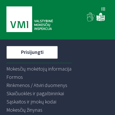
Prisijungti
Mokesčių mokėtojų informacija
Formos
Rinkmenos / Atviri duomenys
Skaičiuoklės ir pagalbininkai
Sąskaitos ir įmokų kodai
Mokesčių žinynas