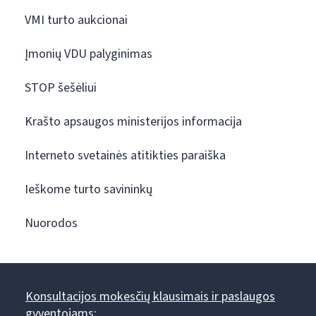
VMI turto aukcionai
Įmonių VDU palyginimas
STOP šešėliui
Krašto apsaugos ministerijos informacija
Interneto svetainės atitikties paraiška
Ieškome turto savininkų
Nuorodos
Konsultacijos mokesčių klausimais ir paslaugos
gyventojams: