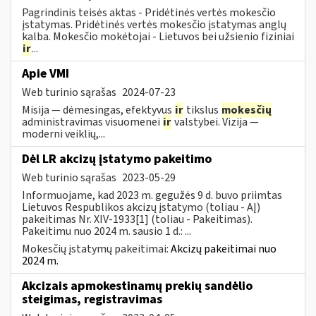
Pagrindinis teisės aktas - Pridėtinės vertės mokesčio
įstatymas. Pridėtinės vertės mokesčio įstatymas anglų
kalba. Mokesčio mokėtojai - Lietuvos bei užsienio fiziniai
ir
...
Apie VMI
Web turinio sąrašas
2024-07-23
Misija — dėmesingas, efektyvus
ir
tikslus
mokesčių
administravimas visuomenei
ir
valstybei. Vizija —
moderni veiklių,...
Dėl LR akcizų įstatymo pakeitimo
Web turinio sąrašas
2023-05-29
Informuojame, kad 2023 m. gegužės 9 d. buvo priimtas
Lietuvos Respublikos akcizų įstatymo (toliau - AĮ)
pakeitimas Nr. XIV-1933[1] (toliau - Pakeitimas).
Pakeitimu nuo 2024 m. sausio 1 d.: ...
Mokesčių įstatymų pakeitimai:
Akcizų pakeitimai nuo
2024 m.
Akcizais apmokestinamų prekių sandėlio
steigimas, registravimas