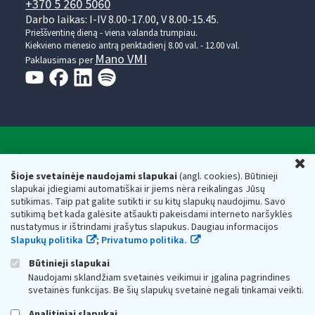
+370 5 260 5060
Darbo laikas: I-IV 8.00-17.00, V 8.00-15.45.
Prieššventinę dieną - viena valanda trumpiau.
Kiekvieno mėnesio antrą penktadienį 8.00 val. - 12.00 val.
Mano VMI
Paklausimas per
Valstybinė mokesčių inspekcija prie Lietuvos
U
Respublikos finansų ministerijos
Šioje svetainėje naudojami slapukai
(angl. cookies). Būtinieji
slapukai įdiegiami automatiškai ir jiems nėra reikalingas Jūsų
Biudžetinė įstaiga. Juridinio asmens kodas — 188659752,
sutikimas. Taip pat galite sutikti ir su kitų slapukų naudojimu. Savo
adresas: Vasario 16-osios g. 14, 01107 Vilnius, Lietuva, el.paštas:
sutikimą bet kada galėsite atšaukti pakeisdami interneto naršyklės
vmi@vmi.lt
, E. pristatymo dėžutės adresas 188659752
nustatymus ir ištrindami įrašytus slapukus. Daugiau informacijos
Duomenys apie Valstybinę mokesčių inspekciją prie Lietuvos
Slapukų politika
;
Privatumo politika.
Respublikos finansų ministerijos kaupiami ir saugomi Juridinių
asmenų registre
Būtinieji slapukai
Naudojami sklandžiam svetainės veikimui ir įgalina pagrindines
svetainės funkcijas. Be šių slapukų svetainė negali tinkamai veikti.
Analitiniai slapukai