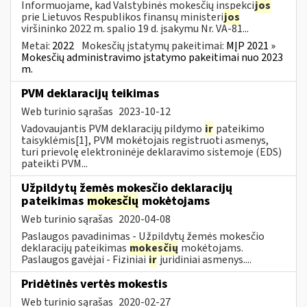
Informuojame, kad Valstybinės mokesčių inspekci
jos
prie Lietuvos Respublikos finansų ministeri
jos
viršininko 2022 m. spalio 19 d. įsakymu Nr. VA-81...
Metai:
2022
Mokesčių įstatymų pakeitimai:
MĮP 2021 »
Mokesčių administravimo įstatymo pakeitimai nuo 2023
m.
PVM deklaracijų teikimas
Web turinio sąrašas
2023-10-12
Vadovaujantis PVM deklaracijų pildymo
ir
pateikimo
taisyklėmis[1], PVM mokėtojais registruoti asmenys,
turi prievolę elektroninėje deklaravimo sistemoje (EDS)
pateikti PVM...
Užpildytų žemės mokesčio deklaracijų
pateikimas
mokesčių
mokėtojams
Web turinio sąrašas
2020-04-08
Paslaugos pavadinimas - Užpildytų žemės mokesčio
deklaracijų pateikimas
mokesčių
mokėtojams.
Paslaugos gavėjai - Fiziniai
ir
juridiniai asmenys....
Pridėtinės vertės mokestis
Web turinio sąrašas
2020-02-27