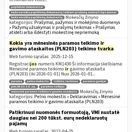
papildomi dokumentai
kada nereikia papildomų dokumentų teikiant prašymą sudaryti mps įmonei
Mokesčių žinyno
kada nereikia papildomų dokumentų
kategorijos:
Prašymai, pažymos ir mokėjimo duomenys
» Pažymų užsakymas ir prašymų teikimas » Prašymas
atidėti arba išdėstyti mokestinę nepriemoką
Kokia
yra mėnesinės paramos teikimo
ir
gavimo ataskaitos (PLN203) teikimo
tvarka
Web turinio sąrašas
2025-12-15
Registraci
jos
numeris KM1430 Ši informacija skelbiama:
Mėnesinė paramos teikimo
ir
gavimo ataskaita
(PLN203) (iki 2026-01-01) Nuo 2026-01-01...
parama
pelno mokestis
teikimo terminas
paramos gavėjai
pmį 50 str. 3 d. 2 p.
paramos teikėjai
Mokesčių žinyno
mėnesinė paramos teikimo ir gavimo ataskaita
kategorijos:
Pelno mokestis » Deklaravimas » Mėnesinė
paramos teikimo ir gavimo ataskaita (PLN203)
Patikrinusi nuomonės formuotoją, VMI nustatė
daugiau nei 200 tūkst. eurų nedeklaruotų
pajamų
Web turinio sąrašas
2022-04-25