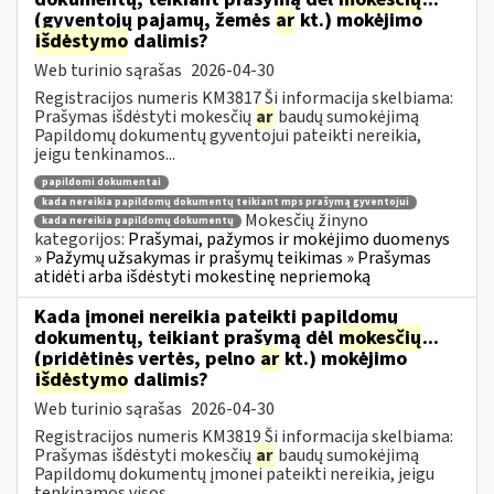
(gyventojų pajamų, žemės
ar
kt.) mokėjimo
išdėstymo
dalimis?
Web turinio sąrašas
2026-04-30
Registracijos numeris KM3817 Ši informacija skelbiama:
Prašymas išdėstyti mokesčių
ar
baudų sumokėjimą
Papildomų dokumentų gyventojui pateikti nereikia,
jeigu tenkinamos...
papildomi dokumentai
kada nereikia papildomų dokumentų teikiant mps prašymą gyventojui
Mokesčių žinyno
kada nereikia papildomų dokumentų
kategorijos:
Prašymai, pažymos ir mokėjimo duomenys
» Pažymų užsakymas ir prašymų teikimas » Prašymas
atidėti arba išdėstyti mokestinę nepriemoką
Kada įmonei nereikia pateikti papildomų
dokumentų, teikiant prašymą dėl
mokesčių
...
(pridėtinės vertės, pelno
ar
kt.) mokėjimo
išdėstymo
dalimis?
Web turinio sąrašas
2026-04-30
Registracijos numeris KM3819 Ši informacija skelbiama:
Prašymas išdėstyti mokesčių
ar
baudų sumokėjimą
Papildomų dokumentų įmonei pateikti nereikia, jeigu
tenkinamos visos...