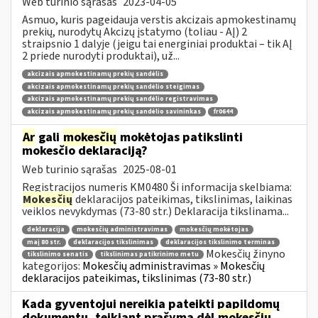
Web turinio sąrašas
2023-04-05
Asmuo, kuris pageidauja verstis akcizais apmokestinamų
prekių, nurodytų Akcizų įstatymo (toliau - AĮ) 2
straipsnio 1 dalyje (jeigu tai energiniai produktai – tik AĮ
2 priede nurodyti produktai), už...
akcizais apmokestinamų prekių sandėlis
akcizais apmokestinamų prekių sandėlio steigimas
akcizais apmokestinamų prekių sandėlio registravimas
akcizais apmokestinamų prekių sandėlio savininkas
fr0644
Ar
gali
mokesčių
mokėtojas patikslinti
mokesčio deklaraciją?
Web turinio sąrašas
2025-08-01
Registracijos numeris KM0480 Ši informacija skelbiama:
Mokesčių
deklaracijos pateikimas, tikslinimas, laikinas
veiklos nevykdymas (73-80 str.) Deklaracija tikslinama...
deklaracija
mokesčių administravimas
mokesčių mokėtojas
maį 80 str.
deklaracijos tikslinimas
deklaracijos tikslinimo terminas
Mokesčių žinyno
tikslinimo senatis
tikslinimas patikrinimo metu
kategorijos:
Mokesčių administravimas » Mokesčių
deklaracijos pateikimas, tikslinimas (73-80 str.)
Kada gyventojui nereikia pateikti papildomų
dokumentų, teikiant prašymą dėl
mokesčių
...