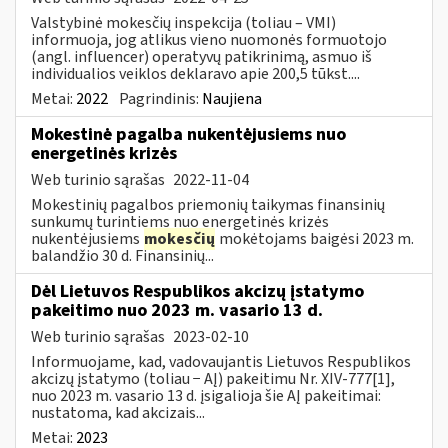
Valstybinė mokesčių inspekcija (toliau – VMI)
informuoja, jog atlikus vieno nuomonės formuotojo
(angl. influencer) operatyvų patikrinimą, asmuo iš
individualios veiklos deklaravo apie 200,5 tūkst....
Metai:
2022
Pagrindinis:
Naujiena
Mokestinė pagalba nukentėjusiems nuo
energetinės krizės
Web turinio sąrašas
2022-11-04
Mokestinių pagalbos priemonių taikymas finansinių
sunkumų turintiems nuo energetinės krizės
nukentėjusiems
mokesčių
mokėtojams baigėsi 2023 m.
balandžio 30 d. Finansinių...
Dėl Lietuvos Respublikos akcizų įstatymo
pakeitimo nuo 2023 m. vasario 13 d.
Web turinio sąrašas
2023-02-10
Informuojame, kad, vadovaujantis Lietuvos Respublikos
akcizų įstatymo (toliau − AĮ) pakeitimu Nr. XIV-777[1],
nuo 2023 m. vasario 13 d. įsigalioja šie AĮ pakeitimai:
nustatoma, kad akcizais...
Metai:
2023