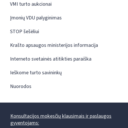
VMI turto aukcionai
Įmonių VDU palyginimas
STOP šešėliui
Krašto apsaugos ministerijos informacija
Interneto svetainės atitikties paraiška
Ieškome turto savininkų
Nuorodos
Konsultacijos mokesčių klausimais ir paslaugos
gyventojams: