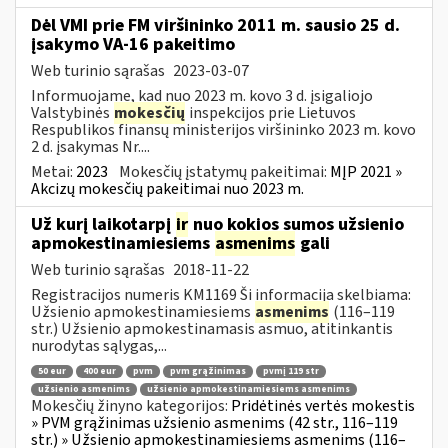
Dėl VMI prie FM viršininko 2011 m. sausio 25 d.
įsakymo VA-16 pakeitimo
Web turinio sąrašas
2023-03-07
Informuojame, kad nuo 2023 m. kovo 3 d. įsigaliojo
Valstybinės
mokesčių
inspekcijos prie Lietuvos
Respublikos finansų ministerijos viršininko 2023 m. kovo
2 d. įsakymas Nr....
Metai:
2023
Mokesčių įstatymų pakeitimai:
MĮP 2021 »
Akcizų mokesčių pakeitimai nuo 2023 m.
Už kurį laikotarpį
ir
nuo kokios sumos užsienio
apmokestinamiesiems
asmenims
gali
Web turinio sąrašas
2018-11-22
Registracijos numeris KM1169 Ši informacija skelbiama:
Užsienio apmokestinamiesiems
asmenims
(116–119
str.) Užsienio apmokestinamasis asmuo, atitinkantis
nurodytas sąlygas,...
50 eur
400 eur
pvm
pvm grąžinimas
pvmį 119 str
užsienio asmenims
užsienio apmokestinamiesiems asmenims
Mokesčių žinyno kategorijos:
Pridėtinės vertės mokestis
» PVM grąžinimas užsienio asmenims (42 str., 116–119
str.) » Užsienio apmokestinamiesiems asmenims (116–