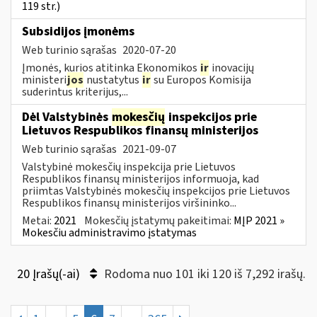
119 str.)
Subsidijos įmonėms
Web turinio sąrašas
2020-07-20
Įmonės, kurios atitinka Ekonomikos
ir
inovacijų
ministeri
jos
nustatytus
ir
su Europos Komisija
suderintus kriterijus,...
Dėl Valstybinės
mokesčių
inspekcijos prie
Lietuvos Respublikos finansų ministerijos
Web turinio sąrašas
2021-09-07
Valstybinė mokesčių inspekcija prie Lietuvos
Respublikos finansų ministerijos informuoja, kad
priimtas Valstybinės mokesčių inspekcijos prie Lietuvos
Respublikos finansų ministerijos viršininko...
Metai:
2021
Mokesčių įstatymų pakeitimai:
MĮP 2021 »
Mokesčiu administravimo įstatymas
20 Įrašų(-ai)
Rodoma nuo 101 iki 120 iš 7,292 irašų.