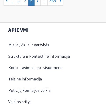
1
...
5
6
7
...
365
APIE VMI
Misija, Vizija ir Vertybės
Struktūra ir kontaktinė informacija
Konsultavimasis su visuomene
Teisinė informacija
Peticijų komisijos veikla
Veiklos sritys