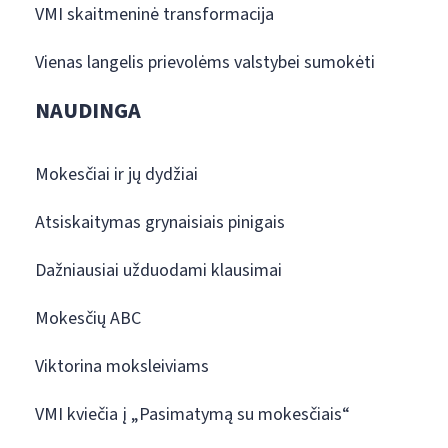
VMI skaitmeninė transformacija
Vienas langelis prievolėms valstybei sumokėti
NAUDINGA
Mokesčiai ir jų dydžiai
Atsiskaitymas grynaisiais pinigais
Dažniausiai užduodami klausimai
Mokesčių ABC
Viktorina moksleiviams
VMI kviečia į „Pasimatymą su mokesčiais“