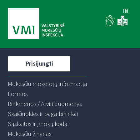
Prisijungti
Mokesčių mokėtojų informacija
Formos
Rinkmenos / Atviri duomenys
Skaičiuoklės ir pagalbininkai
Sąskaitos ir įmokų kodai
Mokesčių žinynas