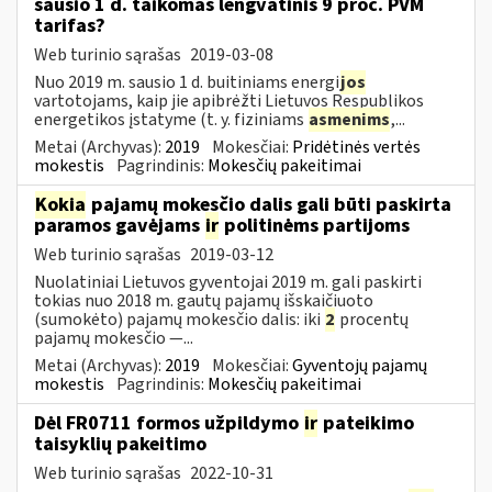
sausio 1 d. taikomas lengvatinis 9 proc. PVM
tarifas?
Web turinio sąrašas
2019-03-08
Nuo 2019 m. sausio 1 d. buitiniams energi
jos
vartotojams, kaip jie apibrėžti Lietuvos Respublikos
energetikos įstatyme (t. y. fiziniams
asmenims
,...
Metai (Archyvas):
2019
Mokesčiai:
Pridėtinės vertės
mokestis
Pagrindinis:
Mokesčių pakeitimai
Kokia
pajamų mokesčio dalis gali būti paskirta
paramos gavėjams
ir
politinėms partijoms
Web turinio sąrašas
2019-03-12
Nuolatiniai Lietuvos gyventojai 2019 m. gali paskirti
tokias nuo 2018 m. gautų pajamų išskaičiuoto
(sumokėto) pajamų mokesčio dalis: iki
2
procentų
pajamų mokesčio —...
Metai (Archyvas):
2019
Mokesčiai:
Gyventojų pajamų
mokestis
Pagrindinis:
Mokesčių pakeitimai
Dėl FR0711 formos užpildymo
ir
pateikimo
taisyklių pakeitimo
Web turinio sąrašas
2022-10-31