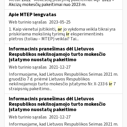
Akcizų mokesčių pakeitimai nuo 2023 m.
Apie MTEP lengvatas
Web turinio sąrašas
2023-05-25
1. Kaip vienetui įsitikinti,
ar
jo vykdoma veikla tikrai yra
priskiriama mokslinių tyrimų
ir
eksperimentinės
plėtros (toliau – MTEP) veiklai? Tai...
Informacinis pranešimas dėl Lietuvos
Respublikos nekilnojamojo turto mokesčio
įstatymo nuostatų pakeitimo
Web turinio sąrašas
2021-12-27
Informuojame, kad Lietuvos Respublikos Seimas 2021 m.
gruodžio 7 d. priėmė Lietuvos Respublikos
nekilnojamojo turto mokesčio įstatymo Nr. X-233 6
ir
7
straipsnių pakeitimo...
Informacinis pranešimas dėl Lietuvos
Respublikos nekilnojamojo turto mokesčio
įstatymo nuostatų pakeitimo
Web turinio sąrašas
2021-12-27
Informuojame, kad Lietuvos Respublikos Seimas 2021 m.