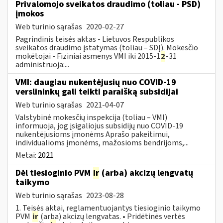
Privalomojo sveikatos draudimo (toliau - PSD)
įmokos
Web turinio sąrašas
2020-02-27
Pagrindinis teisės aktas - Lietuvos Respublikos
sveikatos draudimo įstatymas (toliau – SDĮ). Mokesčio
mokėtojai - Fiziniai asmenys VMI iki 2015-1
2
-31
administruoja:...
VMI: daugiau nukentėjusių nuo COVID-19
verslininkų gali teikti paraišką subsidijai
Web turinio sąrašas
2021-04-07
Valstybinė mokesčių inspekcija (toliau – VMI)
informuoja, jog įsigaliojus subsidijų nuo COVID-19
nukentėjusioms įmonėms Aprašo pakeitimui,
individualioms įmonėms, mažosioms bendrijoms,...
Metai:
2021
Dėl tiesioginio PVM
ir
(arba) akcizų lengvatų
taikymo
Web turinio sąrašas
2023-08-28
1. Teisės aktai, reglamentuojantys tiesioginio taikymo
PVM
ir
(arba) akcizų lengvatas. • Pridėtinės vertės