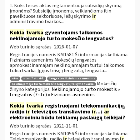
1. Koks teisės aktas reglamentuoja subsidijų skyrimą
įmonėms? Subsidijų įmonėms, veikiančioms itin
paveiktuose sektoriuose, lėšų skyrimo
ir
administravimo tvarkos...
Kokia
tvarka
gyventojams taikomos
nekilnojamojo turto mokesčio lengvatos?
Web turinio sąrašas
2026-01-07
Registracijos numeris KM1581 Ši informacija skelbiama:
Fiziniams asmenims Mokesčių lengvatos
apmokestinamajam nekilnojamajam turtui taikomos
tokia tvarka: Įgijus teisę į lengvatą, lengvata...
ntm
ntmį 7 str. 4 d.
lengvatos fiziniams asmenims
Mokesčių
nekilnojamojo turto mokesčio lengvatų taikymo tvarka
žinyno kategorijos:
Nekilnojamojo turto mokestis »
Lengvatos (7 str.) » Fiziniams asmenims
Kokia
tvarka
registruojami telekomunikacijų,
radijo
ir
televizijos transliavimo
ir
.../
ar
elektroniniu būdu teikiamų paslaugų teikėjai?
Web turinio sąrašas
2021-11-01
Registracijos numeris KM1056 Ši informacija skelbiama:
Telekomunikacijų, radijo
ir
televizijos transliavimo
ir