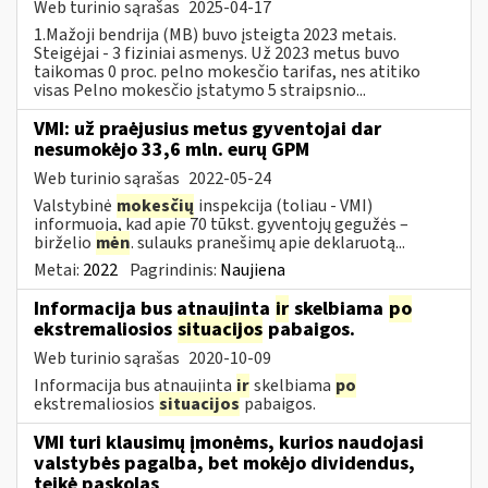
Web turinio sąrašas
2025-04-17
1.Mažoji bendrija (MB) buvo įsteigta 2023 metais.
Steigėjai - 3 fiziniai asmenys. Už 2023 metus buvo
taikomas 0 proc. pelno mokesčio tarifas, nes atitiko
visas Pelno mokesčio įstatymo 5 straipsnio...
VMI: už praėjusius metus gyventojai dar
nesumokėjo 33,6 mln. eurų GPM
Web turinio sąrašas
2022-05-24
Valstybinė
mokesčių
inspekcija (toliau - VMI)
informuoja, kad apie 70 tūkst. gyventojų gegužės –
birželio
mėn
. sulauks pranešimų apie deklaruotą...
Metai:
2022
Pagrindinis:
Naujiena
Informacija bus atnaujinta
ir
skelbiama
po
ekstremaliosios
situacijos
pabaigos.
Web turinio sąrašas
2020-10-09
Informacija bus atnaujinta
ir
skelbiama
po
ekstremaliosios
situacijos
pabaigos.
VMI turi klausimų įmonėms, kurios naudojasi
valstybės pagalba, bet mokėjo dividendus,
teikė paskolas