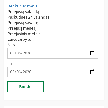
Bet kuriuo metu
Praėjusią valandą
Paskutines 24 valandas
Praėjusią savaitę
Praėjusį mėnesį
Praėjusiais metais
Laikotarpyje…
Nuo
Iki
Paieška