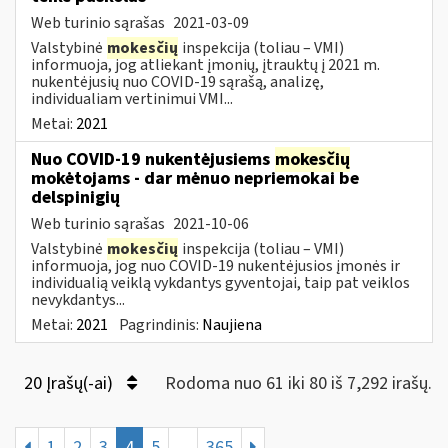
Web turinio sąrašas
2021-03-09
Valstybinė
mokesčių
inspekcija (toliau – VMI)
informuoja, jog atliekant įmonių, įtrauktų į 2021 m.
nukentėjusių nuo COVID-19 sąrašą, analizę,
individualiam vertinimui VMI...
Metai:
2021
Nuo COVID-19 nukentėjusiems
mokesčių
mokėtojams - dar mėnuo nepriemokai be
delspinigių
Web turinio sąrašas
2021-10-06
Valstybinė
mokesčių
inspekcija (toliau – VMI)
informuoja, jog nuo COVID-19 nukentėjusios įmonės ir
individualią veiklą vykdantys gyventojai, taip pat veiklos
nevykdantys...
Metai:
2021
Pagrindinis:
Naujiena
20 Įrašų(-ai)
Rodoma nuo 61 iki 80 iš 7,292 irašų.
1
2
3
4
5
...
365