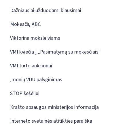
Dažniausiai užduodami klausimai
Mokesčių ABC
Viktorina moksleiviams
VMI kviečia į „Pasimatymą su mokesčiais“
VMI turto aukcionai
Įmonių VDU palyginimas
STOP šešėliui
Krašto apsaugos ministerijos informacija
Interneto svetainės atitikties paraiška