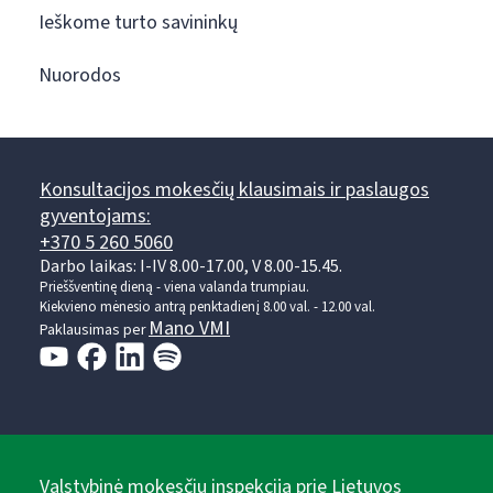
Ieškome turto savininkų
Nuorodos
Konsultacijos mokesčių klausimais ir paslaugos
gyventojams:
+370 5 260 5060
Darbo laikas: I-IV 8.00-17.00, V 8.00-15.45.
Prieššventinę dieną - viena valanda trumpiau.
Kiekvieno mėnesio antrą penktadienį 8.00 val. - 12.00 val.
Mano VMI
Paklausimas per
Valstybinė mokesčių inspekcija prie Lietuvos