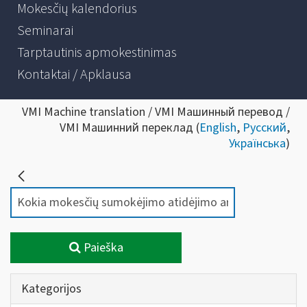
Mokesčių kalendorius
Seminarai
Tarptautinis apmokestinimas
Kontaktai / Apklausa
VMI Machine translation / VMI Машинный перевод /
VMI Машинний переклад (
English
,
Русский
,
Українська
)
Paieška
Kategorijos