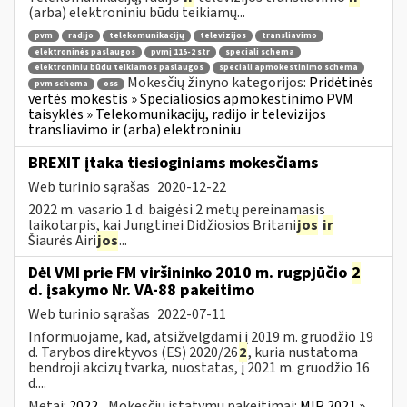
(arba) elektroniniu būdu teikiamų...
pvm
radijo
telekomunikacijų
televizijos
transliavimo
elektroninės paslaugos
pvmį 115-2 str
speciali schema
elektroniniu būdu teikiamos paslaugos
speciali apmokestinimo schema
Mokesčių žinyno kategorijos:
Pridėtinės
pvm schema
oss
vertės mokestis » Specialiosios apmokestinimo PVM
taisyklės » Telekomunikacijų, radijo ir televizijos
transliavimo ir (arba) elektroniniu
BREXIT įtaka tiesioginiams mokesčiams
Web turinio sąrašas
2020-12-22
2022 m. vasario 1 d. baigėsi 2 metų pereinamasis
laikotarpis, kai Jungtinei Didžiosios Britani
jos
ir
Šiaurės Airi
jos
...
Dėl VMI prie FM viršininko 2010 m. rugpjūčio
2
d. įsakymo Nr. VA-88 pakeitimo
Web turinio sąrašas
2022-07-11
Informuojame, kad, atsižvelgdami į 2019 m. gruodžio 19
d. Tarybos direktyvos (ES) 2020/26
2
, kuria nustatoma
bendroji akcizų tvarka, nuostatas, į 2021 m. gruodžio 16
d....
Metai:
2022
Mokesčių įstatymų pakeitimai:
MĮP 2021 »