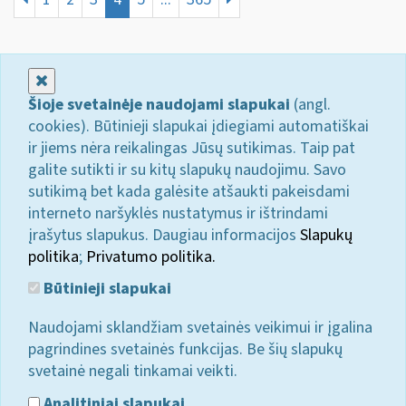
Uždaryti
Šioje svetainėje naudojami slapukai
(angl.
cookies). Būtinieji slapukai įdiegiami automatiškai
ir jiems nėra reikalingas Jūsų sutikimas. Taip pat
galite sutikti ir su kitų slapukų naudojimu. Savo
sutikimą bet kada galėsite atšaukti pakeisdami
interneto naršyklės nustatymus ir ištrindami
įrašytus slapukus. Daugiau informacijos
Slapukų
politika
;
Privatumo politika.
Būtinieji slapukai
Naudojami sklandžiam svetainės veikimui ir įgalina
pagrindines svetainės funkcijas. Be šių slapukų
svetainė negali tinkamai veikti.
Analitiniai slapukai