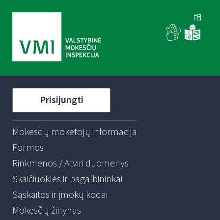
Prisijungti
Mokesčių mokėtojų informacija
Formos
Rinkmenos / Atviri duomenys
Skaičiuoklės ir pagalbininkai
Sąskaitos ir įmokų kodai
Mokesčių žinynas