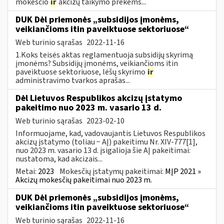
mokesčio
ir
akcizų taikymo prekėms...
DUK Dėl priemonės „subsidijos įmonėms,
veikiančioms itin paveiktuose sektoriuose“
Web turinio sąrašas
2022-11-16
1.Koks teisės aktas reglamentuoja subsidijų skyrimą
įmonėms? Subsidijų įmonėms, veikiančioms itin
paveiktuose sektoriuose, lėšų skyrimo
ir
administravimo tvarkos aprašas...
Dėl Lietuvos Respublikos akcizų įstatymo
pakeitimo nuo 2023 m. vasario 13 d.
Web turinio sąrašas
2023-02-10
Informuojame, kad, vadovaujantis Lietuvos Respublikos
akcizų įstatymo (toliau − AĮ) pakeitimu Nr. XIV-777[1],
nuo 2023 m. vasario 13 d. įsigalioja šie AĮ pakeitimai:
nustatoma, kad akcizais...
Metai:
2023
Mokesčių įstatymų pakeitimai:
MĮP 2021 »
Akcizų mokesčių pakeitimai nuo 2023 m.
DUK Dėl priemonės „subsidijos įmonėms,
veikiančioms itin paveiktuose sektoriuose“
Web turinio sąrašas
2022-11-16