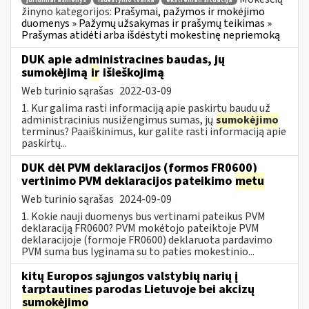
juridiniai asmenys
išdėstymo tvarka
ekstremali situacija
žinyno kategorijos:
Prašymai, pažymos ir mokėjimo
duomenys » Pažymų užsakymas ir prašymų teikimas »
Prašymas atidėti arba išdėstyti mokestinę nepriemoką
DUK apie administracines baudas, jų
sumokėjimą
ir
išieškojimą
Web turinio sąrašas
2022-03-09
1. Kur galima rasti informaciją apie paskirtų baudų už
administracinius nusižengimus sumas, jų
sumokėjimo
terminus? Paaiškinimus, kur galite rasti informaciją apie
paskirtų...
DUK dėl PVM deklaracijos (formos FR0600)
vertinimo PVM deklaracijos pateikimo
metu
Web turinio sąrašas
2024-09-09
1. Kokie nauji duomenys bus vertinami pateikus PVM
deklaraciją FR0600? PVM mokėtojo pateiktoje PVM
deklaracijoje (formoje FR0600) deklaruota pardavimo
PVM suma bus lyginama su to paties mokestinio...
kitų Europos sąjungos valstybių narių į
tarptautines parodas Lietuvoje bei akcizų
sumokėjimo