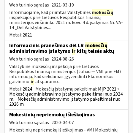
Web turinio sąrašas
2021-03-19
Informuojame, kad priimtas Valstybinės
mokesčių
inspekcijos prie Lietuvos Respublikos finansų
ministerijos viršininko 2021 m. kovo 4 d. įsakymas Nr. VA-
14 „Dėl Valstybinės...
Metai:
2021
Informacinis pranešimas dėl LR
mokesčių
administravimo įstatymo
ir
kitų teisės aktų
Web turinio sąrašas
2024-08-26
Valstybinė mokesčių inspekcija prie Lietuvos
Respublikos finansų ministerijos (toliau — VMI prie FM)
informuoja, kad siekdamas įgyvendinti Ekonomikos
gaivinimo
ir
atsparumo...
Metai:
2024
Mokesčių įstatymų pakeitimai:
MĮP 2021 »
Mokesčių administravimo įstatymo pakeitimai nuo 2024
m.
Mokesčių administravimo įstatymo pakeitimai nuo
2026 m.
Mokestinių nepriemokų išieškojimas
Web turinio sąrašas
2020-04-07
Mokestinių nepriemokų išieškojimas - VMI Mokestinių