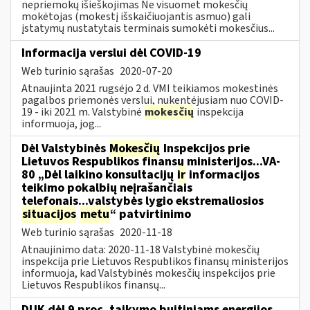
nepriemokų išieškojimas Ne visuomet mokesčių
mokėtojas (mokestį išskaičiuojantis asmuo) gali
įstatymų nustatytais terminais sumokėti mokesčius...
Informacija verslui dėl COVID-19
Web turinio sąrašas
2020-07-20
Atnaujinta 2021 rugsėjo 2 d. VMI teikiamos mokestinės
pagalbos priemonės verslui, nukentėjusiam nuo COVID-
19 - iki 2021 m. Valstybinė
mokesčių
inspekcija
informuoja, jog...
Dėl Valstybinės
Mokesčių
Inspekcijos prie
Lietuvos Respublikos finansų ministerijos...VA-
80 „Dėl laikino konsultacijų
ir
informacijos
teikimo pokalbių neįrašančiais
telefonais...valstybės lygio ekstremaliosios
situacijos
metu
“ patvirtinimo
Web turinio sąrašas
2020-11-18
Atnaujinimo data: 2020-11-18 Valstybinė mokesčių
inspekcija prie Lietuvos Respublikos finansų ministerijos
informuoja, kad Valstybinės mokesčių inspekcijos prie
Lietuvos Respublikos finansų...
DUK dėl 9 proc. taikymo buitiniams energijos