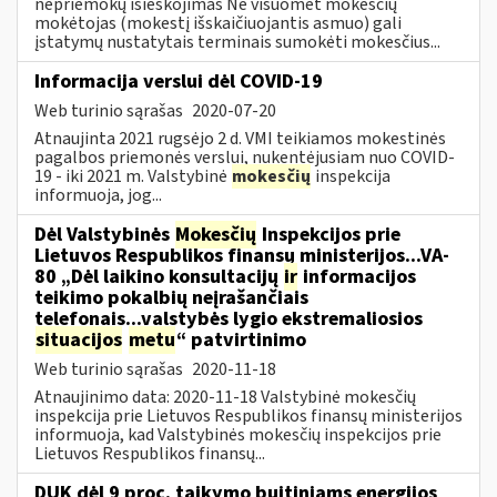
nepriemokų išieškojimas Ne visuomet mokesčių
mokėtojas (mokestį išskaičiuojantis asmuo) gali
įstatymų nustatytais terminais sumokėti mokesčius...
Informacija verslui dėl COVID-19
Web turinio sąrašas
2020-07-20
Atnaujinta 2021 rugsėjo 2 d. VMI teikiamos mokestinės
pagalbos priemonės verslui, nukentėjusiam nuo COVID-
19 - iki 2021 m. Valstybinė
mokesčių
inspekcija
informuoja, jog...
Dėl Valstybinės
Mokesčių
Inspekcijos prie
Lietuvos Respublikos finansų ministerijos...VA-
80 „Dėl laikino konsultacijų
ir
informacijos
teikimo pokalbių neįrašančiais
telefonais...valstybės lygio ekstremaliosios
situacijos
metu
“ patvirtinimo
Web turinio sąrašas
2020-11-18
Atnaujinimo data: 2020-11-18 Valstybinė mokesčių
inspekcija prie Lietuvos Respublikos finansų ministerijos
informuoja, kad Valstybinės mokesčių inspekcijos prie
Lietuvos Respublikos finansų...
DUK dėl 9 proc. taikymo buitiniams energijos