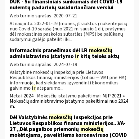
DUK - Su finansiniais sunkumais dėl COVID-19
nulemtų padarinių susiduriančiam verslui
Web turinio sąrašas
2020-07-21
Atnaujinta: 2022-01-19 Įmonės, įtrauktos į nukentėjusių
nuo Covid-19 sąrašą (nuo 2021 m. sausio 1 d.), prašymus
dėl mokestinės paskolos sutarties (MPS) be palūkanų
sudarymui galėjo pateikti iki...
Informacinis pranešimas dėl LR
mokesčių
administravimo įstatymo
ir
kitų teisės aktų
Web turinio sąrašas
2024-07-19
Valstybinė mokesčių inspekcija prie Lietuvos
Respublikos finansų ministerijos (toliau — VMI prie FM)
informuoja, kad siekdamas įgyvendinti Ekonomikos
gaivinimo
ir
atsparumo...
Metai:
2024
Mokesčių įstatymų pakeitimai:
MĮP 2021 »
Mokesčių administravimo įstatymo pakeitimai nuo 2024
m.
Dėl Valstybinės
mokesčių
inspekcijos prie
Lietuvos Respublikos finansų ministerijos...VA-
27 „Dėl pagalbos priemonių
mokesčių
mokėtojams, paveiktiems koronaviruso (COVID