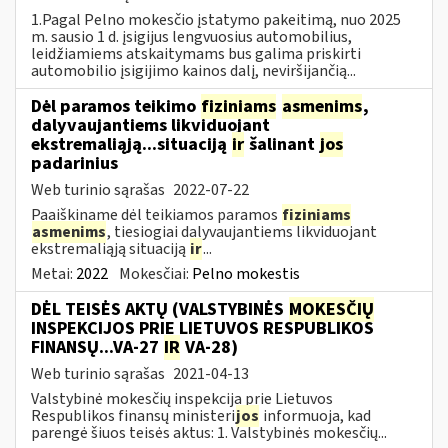
1.Pagal Pelno mokesčio įstatymo pakeitimą, nuo 2025
m. sausio 1 d. įsigijus lengvuosius automobilius,
leidžiamiems atskaitymams bus galima priskirti
automobilio įsigijimo kainos dalį, neviršijančią...
Dėl paramos teikimo
fiziniams
asmenims
,
dalyvaujantiems likviduojant
ekstremaliąją...situaciją
ir
šalinant
jos
padarinius
Web turinio sąrašas
2022-07-22
Paaiškiname dėl teikiamos paramos
fiziniams
asmenims
, tiesiogiai dalyvaujantiems likviduojant
ekstremaliąją situaciją
ir
...
Metai:
2022
Mokesčiai:
Pelno mokestis
DĖL TEISĖS AKTŲ (VALSTYBINĖS
MOKESČIŲ
INSPEKCIJOS PRIE LIETUVOS RESPUBLIKOS
FINANSŲ...VA-27
IR
VA-28)
Web turinio sąrašas
2021-04-13
Valstybinė mokesčių inspekcija prie Lietuvos
Respublikos finansų ministeri
jos
informuoja, kad
parengė šiuos teisės aktus: 1. Valstybinės mokesčių...