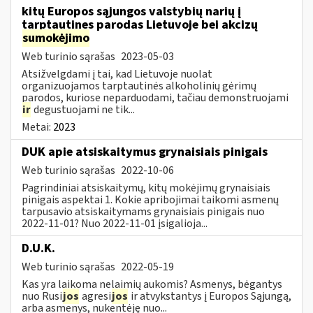
kitų Europos sąjungos valstybių narių į
tarptautines parodas Lietuvoje bei akcizų
sumokėjimo
Web turinio sąrašas
2023-05-03
Atsižvelgdami į tai, kad Lietuvoje nuolat
organizuojamos tarptautinės alkoholinių gėrimų
parodos, kuriose neparduodami, tačiau demonstruojami
ir
degustuojami ne tik...
Metai:
2023
DUK apie atsiskaitymus grynaisiais pinigais
Web turinio sąrašas
2022-10-06
Pagrindiniai atsiskaitymų, kitų mokėjimų grynaisiais
pinigais aspektai 1. Kokie apribojimai taikomi asmenų
tarpusavio atsiskaitymams grynaisiais pinigais nuo
2022-11-01? Nuo 2022-11-01 įsigalioja...
D.U.K.
Web turinio sąrašas
2022-05-19
Kas yra laikoma nelaimių aukomis? Asmenys, bėgantys
nuo Rusi
jos
agresi
jos
ir atvykstantys į Europos Sąjungą,
arba asmenys, nukentėję nuo...