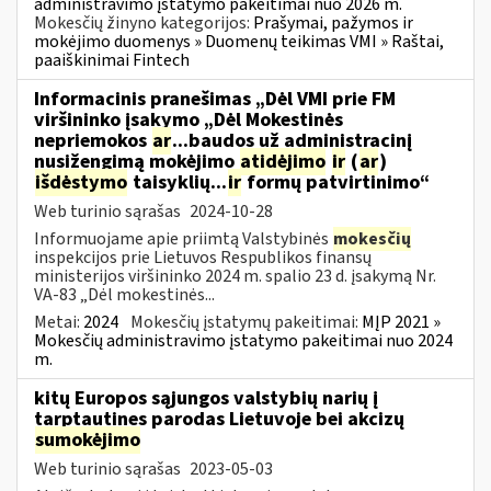
administravimo įstatymo pakeitimai nuo 2026 m.
Mokesčių žinyno kategorijos:
Prašymai, pažymos ir
mokėjimo duomenys » Duomenų teikimas VMI » Raštai,
paaiškinimai Fintech
Informacinis pranešimas „Dėl VMI prie FM
viršininko įsakymo „Dėl Mokestinės
nepriemokos
ar
...baudos už administracinį
nusižengimą mokėjimo
atidėjimo
ir
(
ar
)
išdėstymo
taisyklių...
ir
formų patvirtinimo“
Web turinio sąrašas
2024-10-28
Informuojame apie priimtą Valstybinės
mokesčių
inspekcijos prie Lietuvos Respublikos finansų
ministerijos viršininko 2024 m. spalio 23 d. įsakymą Nr.
VA-83 „Dėl mokestinės...
Metai:
2024
Mokesčių įstatymų pakeitimai:
MĮP 2021 »
Mokesčių administravimo įstatymo pakeitimai nuo 2024
m.
kitų Europos sąjungos valstybių narių į
tarptautines parodas Lietuvoje bei akcizų
sumokėjimo
Web turinio sąrašas
2023-05-03