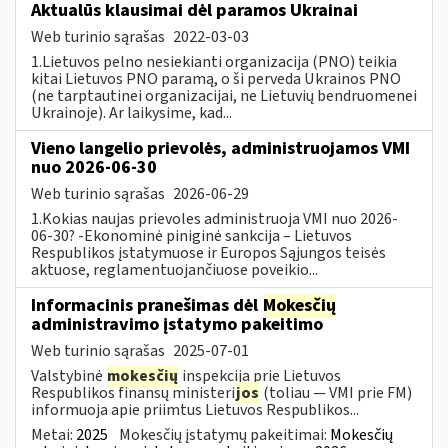
Aktualūs klausimai dėl paramos Ukrainai
Web turinio sąrašas
2022-03-03
1.Lietuvos pelno nesiekianti organizacija (PNO) teikia
kitai Lietuvos PNO paramą, o ši perveda Ukrainos PNO
(ne tarptautinei organizacijai, ne Lietuvių bendruomenei
Ukrainoje). Ar laikysime, kad...
Vieno langelio prievolės, administruojamos VMI
nuo 2026-06-30
Web turinio sąrašas
2026-06-29
1.Kokias naujas prievoles administruoja VMI nuo 2026-
06-30? -Ekonominė piniginė sankcija – Lietuvos
Respublikos įstatymuose ir Europos Sąjungos teisės
aktuose, reglamentuojančiuose poveikio...
Informacinis pranešimas dėl
Mokesčių
administravimo įstatymo pakeitimo
Web turinio sąrašas
2025-07-01
Valstybinė
mokesčių
inspekcija prie Lietuvos
Respublikos finansų ministeri
jos
(toliau — VMI prie FM)
informuoja apie priimtus Lietuvos Respublikos...
Metai:
2025
Mokesčių įstatymų pakeitimai:
Mokesčių