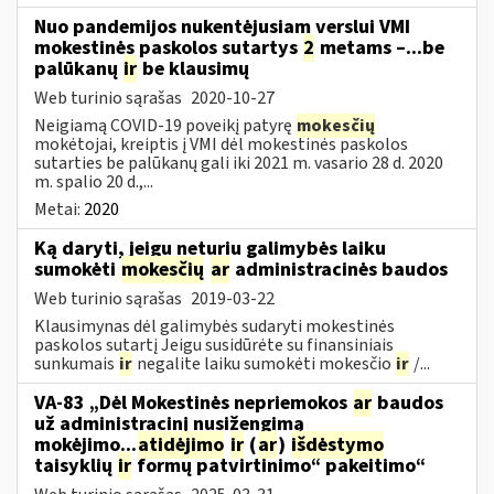
Nuo pandemijos nukentėjusiam verslui VMI
mokestinės paskolos sutartys
2
metams –...be
palūkanų
ir
be klausimų
Web turinio sąrašas
2020-10-27
Neigiamą COVID-19 poveikį patyrę
mokesčių
mokėtojai, kreiptis į VMI dėl mokestinės paskolos
sutarties be palūkanų gali iki 2021 m. vasario 28 d. 2020
m. spalio 20 d.,...
Metai:
2020
Ką daryti, jeigu neturiu galimybės laiku
sumokėti
mokesčių
ar
administracinės baudos
Web turinio sąrašas
2019-03-22
Klausimynas dėl galimybės sudaryti mokestinės
paskolos sutartį Jeigu susidūrėte su finansiniais
sunkumais
ir
negalite laiku sumokėti mokesčio
ir
/...
VA-83 „Dėl Mokestinės nepriemokos
ar
baudos
už administracinį nusižengimą
mokėjimo...
atidėjimo
ir
(
ar
)
išdėstymo
taisyklių
ir
formų patvirtinimo“ pakeitimo“