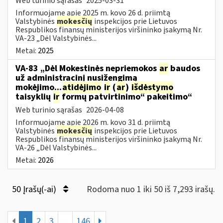
Web turinio sąrašas
2025-03-31
Informuojame apie 2025 m. kovo 26 d. priimtą
Valstybinės
mokesčių
inspekcijos prie Lietuvos
Respublikos finansų ministerijos viršininko įsakymą Nr.
VA-23 „Dėl Valstybinės...
Metai:
2025
VA-83 „Dėl Mokestinės nepriemokos
ar
baudos
už administracinį nusižengimą
mokėjimo...
atidėjimo
ir
(
ar
)
išdėstymo
taisyklių
ir
formų patvirtinimo“ pakeitimo“
Web turinio sąrašas
2026-04-08
Informuojame apie 2026 m. kovo 31 d. priimtą
Valstybinės
mokesčių
inspekcijos prie Lietuvos
Respublikos finansų ministerijos viršininko įsakymą Nr.
VA-26 „Dėl Valstybinės...
Metai:
2026
50 Įrašų(-ai)
Rodoma nuo 1 iki 50 iš 7,293 irašų.
1
2
3
...
146