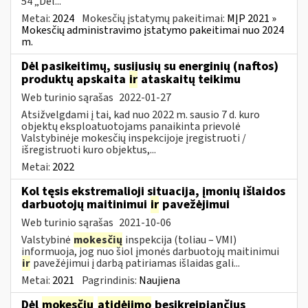
54 „Dėl...
Metai:
2024
Mokesčių įstatymų pakeitimai:
MĮP 2021 »
Mokesčių administravimo įstatymo pakeitimai nuo 2024
m.
Dėl pasikeitimų, susijusių su energinių (naftos)
produktų apskaita
ir
ataskaitų teikimu
Web turinio sąrašas
2022-01-27
Atsižvelgdami į tai, kad nuo 2022 m. sausio 7 d. kuro
objektų eksploatuotojams panaikinta prievolė
Valstybinėje mokesčių inspekcijoje įregistruoti /
išregistruoti kuro objektus,...
Metai:
2022
Kol tęsis ekstremalioji situacija, įmonių išlaidos
darbuotojų maitinimui
ir
pavežėjimui
Web turinio sąrašas
2021-10-06
Valstybinė
mokesčių
inspekcija (toliau – VMI)
informuoja, jog nuo šiol įmonės darbuotojų maitinimui
ir
pavežėjimui į darbą patiriamas išlaidas gali...
Metai:
2021
Pagrindinis:
Naujiena
Dėl
mokesčių
atidėjimo
besikreipiančius