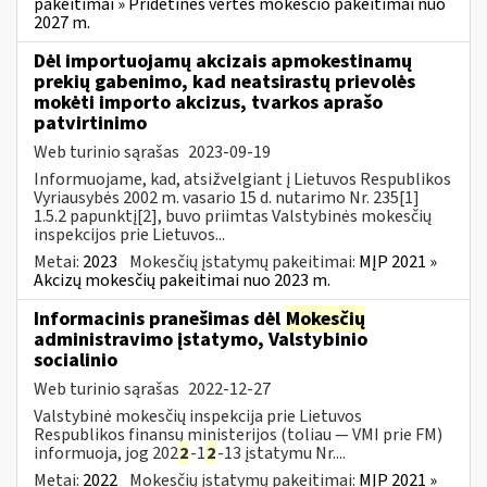
pakeitimai » Pridėtinės vertės mokesčio pakeitimai nuo
2027 m.
Dėl importuojamų akcizais apmokestinamų
prekių gabenimo, kad neatsirastų prievolės
mokėti importo akcizus, tvarkos aprašo
patvirtinimo
Web turinio sąrašas
2023-09-19
Informuojame, kad, atsižvelgiant į Lietuvos Respublikos
Vyriausybės 2002 m. vasario 15 d. nutarimo Nr. 235[1]
1.5.2 papunktį[2], buvo priimtas Valstybinės mokesčių
inspekcijos prie Lietuvos...
Metai:
2023
Mokesčių įstatymų pakeitimai:
MĮP 2021 »
Akcizų mokesčių pakeitimai nuo 2023 m.
Informacinis pranešimas dėl
Mokesčių
administravimo įstatymo, Valstybinio
socialinio
Web turinio sąrašas
2022-12-27
Valstybinė mokesčių inspekcija prie Lietuvos
Respublikos finansų ministerijos (toliau — VMI prie FM)
informuoja, jog 202
2
-1
2
-13 įstatymu Nr....
Metai:
2022
Mokesčių įstatymų pakeitimai:
MĮP 2021 »