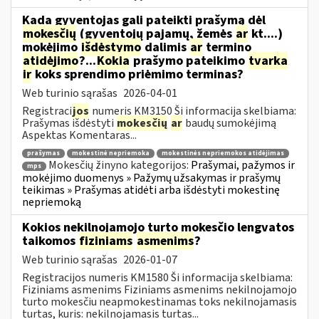
Kada gyventojas gali pateikti prašymą dėl
mokesčių
(gyventojų pajamų, žemės
ar
kt....)
mokėjimo
išdėstymo
dalimis
ar
termino
atidėjimo
?...
Kokia
prašymo pateikimo
tvarka
ir
koks sprendimo priėmimo terminas?
Web turinio sąrašas
2026-04-01
Registraci
jos
numeris KM3150 Ši informacija skelbiama:
Prašymas išdėstyti
mokesčių
ar
baudų sumokėjimą
Aspektas Komentaras...
prašymas
mokestinė nepriemoka
mokestinės nepriemokos atidėjimas
Mokesčių žinyno kategorijos:
Prašymai, pažymos ir
mps
mokėjimo duomenys » Pažymų užsakymas ir prašymų
teikimas » Prašymas atidėti arba išdėstyti mokestinę
nepriemoką
Kokios nekilnojamojo turto mokesčio lengvatos
taikomos
fiziniams
asmenims
?
Web turinio sąrašas
2026-01-07
Registracijos numeris KM1580 Ši informacija skelbiama:
Fiziniams asmenims Fiziniams asmenims nekilnojamojo
turto mokesčiu neapmokestinamas toks nekilnojamasis
turtas, kuris: nekilnojamasis turtas...