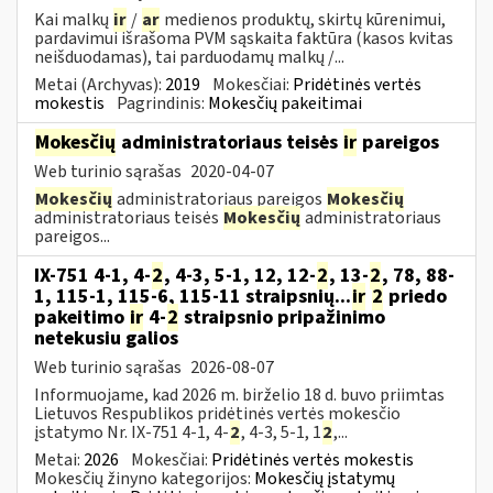
Kai malkų
ir
/
ar
medienos produktų, skirtų kūrenimui,
pardavimui išrašoma PVM sąskaita faktūra (kasos kvitas
neišduodamas), tai parduodamų malkų /...
Metai (Archyvas):
2019
Mokesčiai:
Pridėtinės vertės
mokestis
Pagrindinis:
Mokesčių pakeitimai
Mokesčių
administratoriaus teisės
ir
pareigos
Web turinio sąrašas
2020-04-07
Mokesčių
administratoriaus pareigos
Mokesčių
administratoriaus teisės
Mokesčių
administratoriaus
pareigos...
IX-751 4-1, 4-
2
, 4-3, 5-1, 12, 12-
2
, 13-
2
, 78, 88-
1, 115-1, 115-6, 115-11 straipsnių...
ir
2
priedo
pakeitimo
ir
4-
2
straipsnio pripažinimo
netekusiu galios
Web turinio sąrašas
2026-08-07
Informuojame, kad 2026 m. birželio 18 d. buvo priimtas
Lietuvos Respublikos pridėtinės vertės mokesčio
įstatymo Nr. IX-751 4-1, 4-
2
, 4-3, 5-1, 1
2
,...
Metai:
2026
Mokesčiai:
Pridėtinės vertės mokestis
Mokesčių žinyno kategorijos:
Mokesčių įstatymų