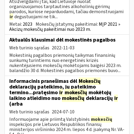
Atsižvelgdami į tai, kad Lietuvoje nuolat
organizuojamos tarptautinės alkoholinių gėrimų
parodos, kuriose neparduodami, tačiau demonstruojami
ir
degustuojami ne tik...
Metai:
2023
Mokesčių įstatymų pakeitimai:
MĮP 2021 »
Akcizų mokesčių pakeitimai nuo 2023 m.
Aktualūs klausimai dėl mokestinės pagalbos
Web turinio sąrašas
2022-11-03
Mokestinių pagalbos priemonių taikymas finansinių
sunkumų turintiems nuo energetinės krizės
nukentėjusiems mokesčių mokėtojams baigėsi 2023 m.
balandžio 30 d. Mokestinės pagalbos priemonės buvo...
Informacinis pranešimas dėl
Mokesčių
deklaracijų pateikimo, jų pateikimo
termino...pratęsimo
ir
mokesčių
mokėtojų
laikino atleidimo nuo
mokesčių
deklaracijų
ir
(arba
Web turinio sąrašas
2024-07-10
Informuojame apie priimtą Valstybinės
mokesčių
inspekcijos prie Lietuvos Respublikos finansų
ministerijos viršininko 2024 m. liepos 4 d. įsakymą Nr. VA-