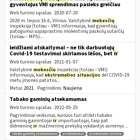
gyventojus VMI sprendimas pasieks greičiau
Web turinio sąrašas
2020-07-20
2020 m. liepos 16 d., Vilnius. Valstybinė
mokesčių
inspekcija (toliau – VMI) informuoja, kad gyventojų
patogumui supaprastino mokestinių paskolų sutarčių
(toliau – MPS)...
leidžiami atskaitymai – ne tik darbuotojų
Covid-19 testavimui skiriamos lėšos, bet
ir
Web turinio sąrašas
2021-01-07
Valstybinė
mokesčių
inspekcija (toliau – VMI)
informuoja, kad
ekstremalios
situacijos
dėl COVID-19
metu įmonės patirtos...
Metai:
2021
Pagrindinis:
Naujiena
Tabako gaminių atsekamumas
Web turinio sąrašas
2022-05-25
Pagrindiniai veiksmai, kuriuos turi atlikti tabako
gaminių gamintojai
ir
importuotojai, taip pat
didmeninę
ir
mažmeninę prekybą vykdantys asmenys ...
tabako gaminių atsekamumas
atsekamumas
atsekamumo sistema