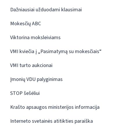
Dažniausiai užduodami klausimai
Mokesčių ABC
Viktorina moksleiviams
VMI kviečia į „Pasimatymą su mokesčiais“
VMI turto aukcionai
Įmonių VDU palyginimas
STOP šešėliui
Krašto apsaugos ministerijos informacija
Interneto svetainės atitikties paraiška