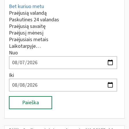
Bet kuriuo metu
Praėjusią valandą
Paskutines 24 valandas
Praėjusią savaitę
Praėjusį mėnesį
Praėjusiais metais
Laikotarpyje…
Nuo
Iki
Paieška