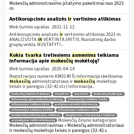
Mokesčių administravimo įstatymo pakeitimai nuo 2023
m.
Antikorupcinės analizės
ir
vertinimo atlikimas
Web turinio sąrašas
2021-11-12
Antikorupcinės analizės
ir
vertinimo atlikimas 2021 m.
ANALIZUOTA
IR
VERTINTA SRITIS: Nuolatinių darbo
grupių veikla. NUSTATYTI...
Kokia
tvarka
tretiesiems
asmenims
teikiama
informacija apie
mokesčių
mokėtoją?
Web turinio sąrašas
2025-04-14
Registracijos numeris KM0140 Ši informacija skelbiama:
Mokesčių
administratoriaus ir
mokesčių
mokėtojo
teisės ir pareigos (32-42 str.) Informacija...
mokesčių administravimas
maį 38 str.
maį 39 str.
mokesčių mokėtojas
informacija apie mokesčių mokėtoją
informacijos teikimo tvarka
informacijos teikimo būdai
prašymas suteikti informaciją
informacijos teikimas žodžiu
informacijos teikimas raštu
vienkartinis informacijos teikimas
daugkartinis informacijos teikimas
Mokesčių žinyno kategorijos:
atsisakymas teikti informaciją
Mokesčių administravimas » Mokesčių administratoriaus
ir mokesčių mokėtojo teisės ir pareigos (32-42 s