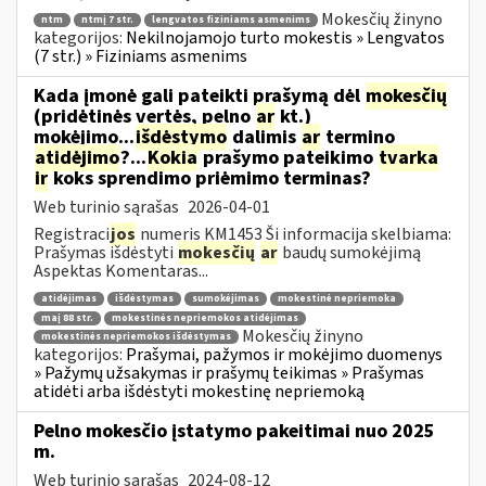
Mokesčių žinyno
ntm
ntmį 7 str.
lengvatos fiziniams asmenims
kategorijos:
Nekilnojamojo turto mokestis » Lengvatos
(7 str.) » Fiziniams asmenims
Kada įmonė gali pateikti prašymą dėl
mokesčių
(pridėtinės vertės, pelno
ar
kt.)
mokėjimo...
išdėstymo
dalimis
ar
termino
atidėjimo
?...
Kokia
prašymo pateikimo
tvarka
ir
koks sprendimo priėmimo terminas?
Web turinio sąrašas
2026-04-01
Registraci
jos
numeris KM1453 Ši informacija skelbiama:
Prašymas išdėstyti
mokesčių
ar
baudų sumokėjimą
Aspektas Komentaras...
atidėjimas
išdėstymas
sumokėjimas
mokestinė nepriemoka
maį 88 str.
mokestinės nepriemokos atidėjimas
Mokesčių žinyno
mokestinės nepriemokos išdėstymas
kategorijos:
Prašymai, pažymos ir mokėjimo duomenys
» Pažymų užsakymas ir prašymų teikimas » Prašymas
atidėti arba išdėstyti mokestinę nepriemoką
Pelno mokesčio įstatymo pakeitimai nuo 2025
m.
Web turinio sąrašas
2024-08-12