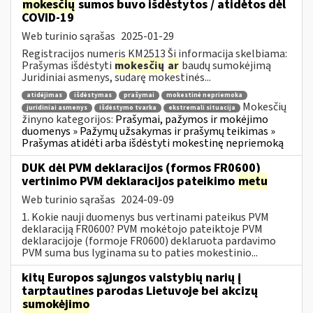
mokesčių
sumos buvo išdėstytos / atidėtos dėl
COVID-19
Web turinio sąrašas
2025-01-29
Registracijos numeris KM2513 Ši informacija skelbiama:
Prašymas išdėstyti
mokesčių
ar
baudų sumokėjimą
Juridiniai asmenys, sudarę mokestinės...
atidėjimas
išdėstymas
prašymai
mokestinė nepriemoka
Mokesčių
juridiniai asmenys
išdėstymo tvarka
ekstremali situacija
žinyno kategorijos:
Prašymai, pažymos ir mokėjimo
duomenys » Pažymų užsakymas ir prašymų teikimas »
Prašymas atidėti arba išdėstyti mokestinę nepriemoką
DUK dėl PVM deklaracijos (formos FR0600)
vertinimo PVM deklaracijos pateikimo
metu
Web turinio sąrašas
2024-09-09
1. Kokie nauji duomenys bus vertinami pateikus PVM
deklaraciją FR0600? PVM mokėtojo pateiktoje PVM
deklaracijoje (formoje FR0600) deklaruota pardavimo
PVM suma bus lyginama su to paties mokestinio...
kitų Europos sąjungos valstybių narių į
tarptautines parodas Lietuvoje bei akcizų
sumokėjimo