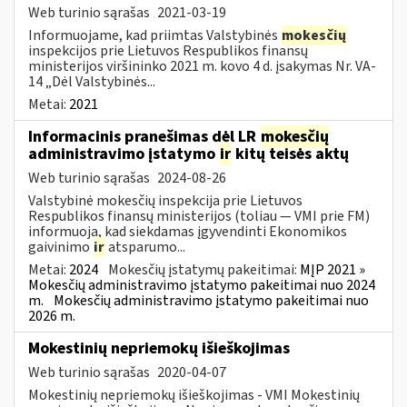
Web turinio sąrašas
2021-03-19
Informuojame, kad priimtas Valstybinės
mokesčių
inspekcijos prie Lietuvos Respublikos finansų
ministerijos viršininko 2021 m. kovo 4 d. įsakymas Nr. VA-
14 „Dėl Valstybinės...
Metai:
2021
Informacinis pranešimas dėl LR
mokesčių
administravimo įstatymo
ir
kitų teisės aktų
Web turinio sąrašas
2024-08-26
Valstybinė mokesčių inspekcija prie Lietuvos
Respublikos finansų ministerijos (toliau — VMI prie FM)
informuoja, kad siekdamas įgyvendinti Ekonomikos
gaivinimo
ir
atsparumo...
Metai:
2024
Mokesčių įstatymų pakeitimai:
MĮP 2021 »
Mokesčių administravimo įstatymo pakeitimai nuo 2024
m.
Mokesčių administravimo įstatymo pakeitimai nuo
2026 m.
Mokestinių nepriemokų išieškojimas
Web turinio sąrašas
2020-04-07
Mokestinių nepriemokų išieškojimas - VMI Mokestinių