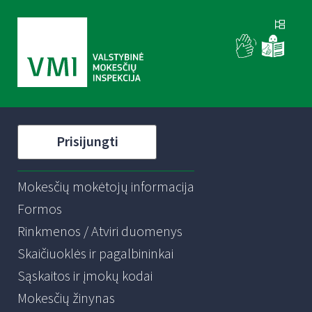
Prisijungti
Mokesčių mokėtojų informacija
Formos
Rinkmenos / Atviri duomenys
Skaičiuoklės ir pagalbininkai
Sąskaitos ir įmokų kodai
Mokesčių žinynas