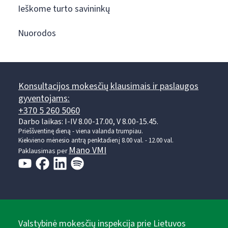
Ieškome turto savininkų
Nuorodos
Konsultacijos mokesčių klausimais ir paslaugos
gyventojams:
+370 5 260 5060
Darbo laikas: I-IV 8.00-17.00, V 8.00-15.45.
Prieššventinę dieną - viena valanda trumpiau.
Kiekvieno mėnesio antrą penktadienį 8.00 val. - 12.00 val.
Mano VMI
Paklausimas per
Valstybinė mokesčių inspekcija prie Lietuvos