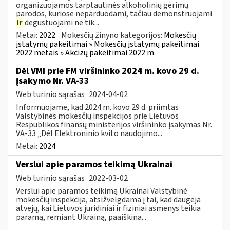
organizuojamos tarptautinės alkoholinių gėrimų
parodos, kuriose neparduodami, tačiau demonstruojami
ir
degustuojami ne tik...
Metai:
2022
Mokesčių žinyno kategorijos:
Mokesčių
įstatymų pakeitimai » Mokesčių įstatymų pakeitimai
2022 metais » Akcizų pakeitimai 2022 m.
Dėl VMI prie FM viršininko 2024 m. kovo 29 d.
įsakymo Nr. VA-33
Web turinio sąrašas
2024-04-02
Informuojame, kad 2024 m. kovo 29 d. priimtas
Valstybinės mokesčių inspekcijos prie Lietuvos
Respublikos finansų ministerijos viršininko įsakymas Nr.
VA-33 „Dėl Elektroninio kvito naudojimo...
Metai:
2024
Verslui apie paramos teikimą Ukrainai
Web turinio sąrašas
2022-03-02
Verslui apie paramos teikimą Ukrainai Valstybinė
mokesčių inspekcija, atsižvelgdama į tai, kad daugėja
atvejų, kai Lietuvos juridiniai ir fiziniai asmenys teikia
paramą, remiant Ukrainą, paaiškina...