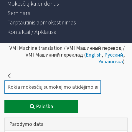
Mokesčių kalendorius
Seminarai
Tarptautinis apmokestinimas
Kontaktai / Apklausa
VMI Machine translation / VMI Машинный перевод /
VMI Машинний переклад (
English
,
Русский
,
Українська
)
Paieška
Parodymo data