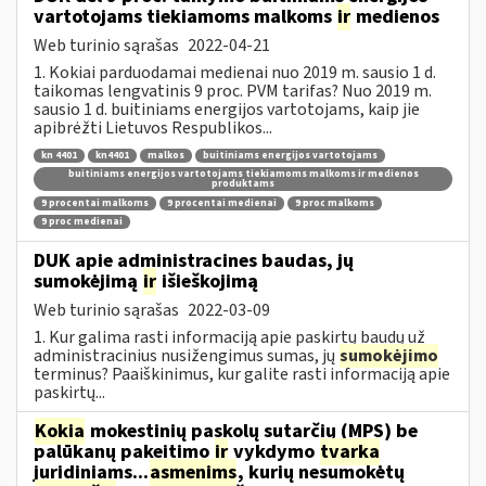
vartotojams tiekiamoms malkoms
ir
medienos
Web turinio sąrašas
2022-04-21
1. Kokiai parduodamai medienai nuo 2019 m. sausio 1 d.
taikomas lengvatinis 9 proc. PVM tarifas? Nuo 2019 m.
sausio 1 d. buitiniams energijos vartotojams, kaip jie
apibrėžti Lietuvos Respublikos...
kn 4401
kn4401
malkos
buitiniams energijos vartotojams
buitiniams energijos vartotojams tiekiamoms malkoms ir medienos
produktams
9 procentai malkoms
9 procentai medienai
9 proc malkoms
9 proc medienai
DUK apie administracines baudas, jų
sumokėjimą
ir
išieškojimą
Web turinio sąrašas
2022-03-09
1. Kur galima rasti informaciją apie paskirtų baudų už
administracinius nusižengimus sumas, jų
sumokėjimo
terminus? Paaiškinimus, kur galite rasti informaciją apie
paskirtų...
Kokia
mokestinių paskolų sutarčių (MPS) be
palūkanų pakeitimo
ir
vykdymo
tvarka
juridiniams...
asmenims
, kurių nesumokėtų