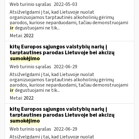
Web turinio sąrašas
2022-05-03
Atsižvelgdami į tai, kad Lietuvoje nuolat
organizuojamos tarptautinės alkoholinių gėrimų
parodos, kuriose neparduodami, tačiau demonstruojami
ir
degustuojami ne tik...
Metai:
2022
kitų Europos sąjungos valstybių narių į
tarptautines parodas Lietuvoje bei akcizų
sumokėjimo
Web turinio sąrašas
2022-06-29
Atsižvelgdami į tai, kad Lietuvoje nuolat
organizuojamos tarptautinės alkoholinių gėrimų
parodos, kuriose neparduodami, tačiau demonstruojami
ir
degustuojami ne tik...
Metai:
2022
kitų Europos sąjungos valstybių narių į
tarptautines parodas Lietuvoje bei akcizų
sumokėjimo
Web turinio sąrašas
2022-06-29
Atsižvelgdami į tai, kad Lietuvoje nuolat