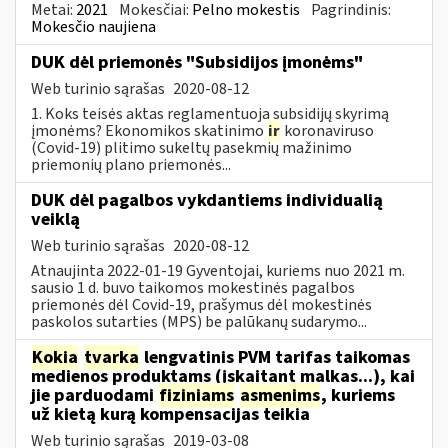
Metai:
2021
Mokesčiai:
Pelno mokestis
Pagrindinis:
Mokesčio naujiena
DUK dėl priemonės "Subsidijos įmonėms"
Web turinio sąrašas
2020-08-12
1. Koks teisės aktas reglamentuoja subsidijų skyrimą
įmonėms? Ekonomikos skatinimo
ir
koronaviruso
(Covid-19) plitimo sukeltų pasekmių mažinimo
priemonių plano priemonės...
DUK dėl pagalbos vykdantiems individualią
veiklą
Web turinio sąrašas
2020-08-12
Atnaujinta 2022-01-19 Gyventojai, kuriems nuo 2021 m.
sausio 1 d. buvo taikomos mokestinės pagalbos
priemonės dėl Covid-19, prašymus dėl mokestinės
paskolos sutarties (MPS) be palūkanų sudarymo...
Kokia
tvarka
lengvatinis PVM tarifas taikomas
medienos produktams (įskaitant malkas...), kai
jie parduodami
fiziniams
asmenims
, kuriems
už kietą kurą kompensacijas teikia
Web turinio sąrašas
2019-03-08