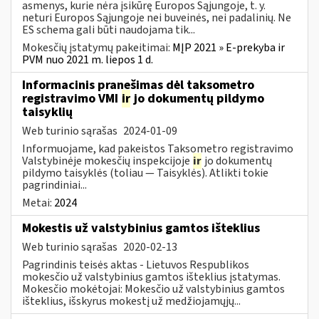
asmenys, kurie nėra įsikūrę Europos Sąjungoje, t. y.
neturi Europos Sąjungoje nei buveinės, nei padalinių. Ne
ES schema gali būti naudojama tik...
Mokesčių įstatymų pakeitimai:
MĮP 2021 » E-prekyba ir
PVM nuo 2021 m. liepos 1 d.
Informacinis pranešimas dėl taksometro
registravimo VMI
ir
jo dokumentų pildymo
taisyklių
Web turinio sąrašas
2024-01-09
Informuojame, kad pakeistos Taksometro registravimo
Valstybinėje mokesčių inspekcijoje
ir
jo dokumentų
pildymo taisyklės (toliau — Taisyklės). Atlikti tokie
pagrindiniai...
Metai:
2024
Mokestis už valstybinius gamtos išteklius
Web turinio sąrašas
2020-02-13
Pagrindinis teisės aktas - Lietuvos Respublikos
mokesčio už valstybinius gamtos išteklius įstatymas.
Mokesčio mokėtojai: Mokesčio už valstybinius gamtos
išteklius, išskyrus mokestį už medžiojamųjų...