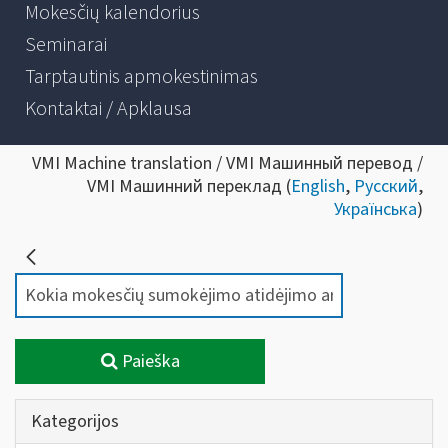
Mokesčių kalendorius
Seminarai
Tarptautinis apmokestinimas
Kontaktai / Apklausa
VMI Machine translation / VMI Машинный перевод /
VMI Машинний переклад (
English
,
Русский
,
Українська
)
Paieška
Kategorijos