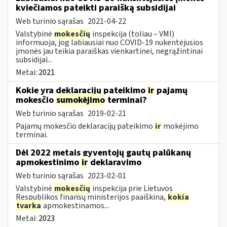
kviečiamos pateikti paraišką subsidijai
Web turinio sąrašas
2021-04-22
Valstybinė
mokesčių
inspekcija (toliau – VMI)
informuoja, jog labiausiai nuo COVID-19 nukentėjusios
įmonės jau teikia paraiškas vienkartinei, negrąžintinai
subsidijai...
Metai:
2021
Kokie yra deklaracijų pateikimo
ir
pajamų
mokesčio
sumokėjimo
terminai?
Web turinio sąrašas
2019-02-21
Pajamų mokesčio deklaracijų pateikimo
ir
mokėjimo
terminai.
Dėl 2022 metais gyventojų gautų palūkanų
apmokestinimo
ir
deklaravimo
Web turinio sąrašas
2023-02-01
Valstybinė
mokesčių
inspekcija prie Lietuvos
Respublikos finansų ministerijos paaiškina,
kokia
tvarka
apmokestinamos...
Metai:
2023