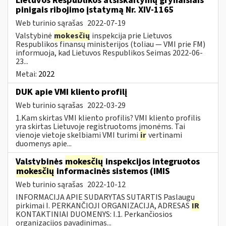
Lietuvos Respublikos atsiskaitymų grynaisiais
pinigais ribojimo įstatymą Nr. XIV-1165
Web turinio sąrašas
2022-07-19
Valstybinė
mokesčių
inspekcija prie Lietuvos
Respublikos finansų ministerijos (toliau — VMI prie FM)
informuoja, kad Lietuvos Respublikos Seimas 2022-06-
23...
Metai:
2022
DUK apie VMI kliento profilį
Web turinio sąrašas
2022-03-29
1.Kam skirtas VMI kliento profilis? VMI kliento profilis
yra skirtas Lietuvoje registruotoms įmonėms. Tai
vienoje vietoje skelbiami VMI turimi
ir
vertinami
duomenys apie...
Valstybinės
mokesčių
inspekcijos integruotos
mokesčių
informacinės sistemos (IMIS
Web turinio sąrašas
2022-10-12
INFORMACIJA APIE SUDARYTAS SUTARTIS Paslaugų
pirkimai I. PERKANČIOJI ORGANIZACIJA, ADRESAS
IR
KONTAKTINIAI DUOMENYS: I.1. Perkančiosios
organizacijos pavadinimas...