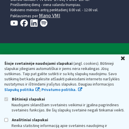
Prieššventinę dieną - viena valanda trumpiau.
Kiekvieno mėnesio antrą penktadienį 8.00 val. - 12.00 val.
Mano VMI
Paklausimas per
Valstybinė mokesčių inspekcija prie Lietuvos
U
Respublikos finansų ministerijos
Šioje svetainėje naudojami slapukai
(angl. cookies). Būtinieji
slapukai įdiegiami automatiškai ir jiems nėra reikalingas Jūsų
Biudžetinė įstaiga. Juridinio asmens kodas — 188659752,
sutikimas. Taip pat galite sutikti ir su kitų slapukų naudojimu. Savo
adresas: Vasario 16-osios g. 14, 01107 Vilnius, Lietuva, el.paštas:
sutikimą bet kada galėsite atšaukti pakeisdami interneto naršyklės
vmi@vmi.lt
, E. pristatymo dėžutės adresas 188659752
nustatymus ir ištrindami įrašytus slapukus. Daugiau informacijos
Duomenys apie Valstybinę mokesčių inspekciją prie Lietuvos
Slapukų politika
;
Privatumo politika.
Respublikos finansų ministerijos kaupiami ir saugomi Juridinių
asmenų registre
Būtinieji slapukai
Naudojami sklandžiam svetainės veikimui ir įgalina pagrindines
svetainės funkcijas. Be šių slapukų svetainė negali tinkamai veikti.
Analitiniai slapukai
Renka statistinę informaciją apie svetainės naudojimą ir