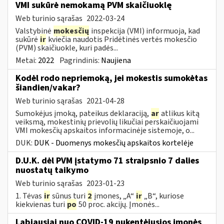
VMI sukūrė nemokamą PVM skaičiuoklę
Web turinio sąrašas
2022-03-24
Valstybinė
mokesčių
inspekcija (VMI) informuoja, kad
sukūrė
ir
kviečia naudotis Pridėtinės vertės mokesčio
(PVM) skaičiuokle, kuri padės...
Metai:
2022
Pagrindinis:
Naujiena
Kodėl rodo nepriemoką, jei mokestis sumokėtas
šiandien/vakar?
Web turinio sąrašas
2021-04-28
Sumokėjus įmoką, pateikus deklaraciją,
ar
atlikus kitą
veiksmą, mokestinių prievolių likučiai perskaičiuojami
VMI mokesčių apskaitos informacinėje sistemoje, o...
DUK:
DUK - Duomenys mokesčių apskaitos kortelėje
D.U.K. dėl PVM įstatymo 71 straipsnio 7 dalies
nuostatų taikymo
Web turinio sąrašas
2023-01-23
1. Tėvas
ir
sūnus turi
2
įmones, „A“
ir
„B“, kuriose
kiekvienas turi
po
50 proc. akcijų. Įmonės...
Labiausiai nuo COVID-19 nukentėjusios įmonės