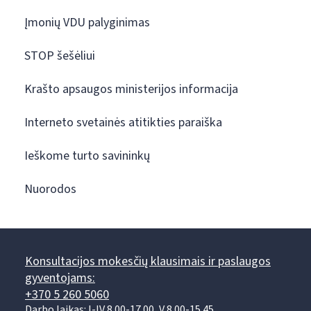
Įmonių VDU palyginimas
STOP šešėliui
Krašto apsaugos ministerijos informacija
Interneto svetainės atitikties paraiška
Ieškome turto savininkų
Nuorodos
Konsultacijos mokesčių klausimais ir paslaugos
gyventojams:
+370 5 260 5060
Darbo laikas: I-IV 8.00-17.00, V 8.00-15.45.