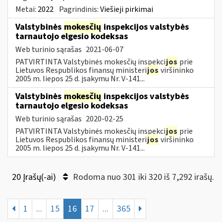
Metai:
2022
Pagrindinis:
Viešieji pirkimai
Valstybinės
mokesčių
inspekcijos valstybės
tarnautojo elgesio kodeksas
Web turinio sąrašas
2021-06-07
PATVIRTINTA Valstybinės mokesčių inspekci
jos
prie
Lietuvos Respublikos finansų ministeri
jos
viršininko
2005 m. liepos 25 d. įsakymu Nr. V-141...
Valstybinės
mokesčių
inspekcijos valstybės
tarnautojo elgesio kodeksas
Web turinio sąrašas
2020-02-25
PATVIRTINTA Valstybinės mokesčių inspekci
jos
prie
Lietuvos Respublikos finansų ministeri
jos
viršininko
2005 m. liepos 25 d. įsakymu Nr. V-141...
20 Įrašų(-ai)
Rodoma nuo 301 iki 320 iš 7,292 irašų.
1
...
15
16
17
...
365