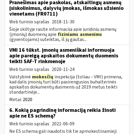
Pranešimas apie paskolas, atskaitingų asmenų
įsiskolinimus, dalyvių įmokas, išmokas užsienio
vienetams (FR0711)
Web turinio sąrašas
2018-11-30
Šioje skiltyje rasite informaciją apie juridinių asmenų
(įmonių) duomenų apie
fiziniams
asmenims
(gyventojams) suteiktas, iš jų gautas...
VMI 16 tūkst. įmonių asmeniškai informuoja
apie pareigą apskaitos dokumentų duomenis
teikti SAF-T rinkmenoje
Web turinio sąrašas
2020-11-24
Valstybinė
mokesčių
inspekcija (toliau – VMI) primena,
kad dalis įmonių turi būti pasirengusios buhalterinės
apskaitos dokumentų duomenis už 2019 metus teikti
standartinėje...
Metai:
2020
6. Kokią pagrindinę informaciją reikia žinoti
apie ne ES schemą?
Web turinio sąrašas
2021-06-09
Ne ES schema gali naudotis tik tie apmokestinamieji