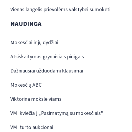
Vienas langelis prievolėms valstybei sumokėti
NAUDINGA
Mokesčiai ir jų dydžiai
Atsiskaitymas grynaisiais pinigais
Dažniausiai užduodami klausimai
Mokesčių ABC
Viktorina moksleiviams
VMI kviečia į „Pasimatymą su mokesčiais“
VMI turto aukcionai