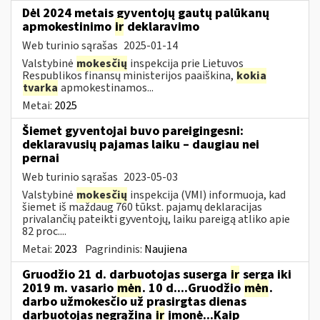
Dėl 2024 metais gyventojų gautų palūkanų
apmokestinimo
ir
deklaravimo
Web turinio sąrašas
2025-01-14
Valstybinė
mokesčių
inspekcija prie Lietuvos
Respublikos finansų ministerijos paaiškina,
kokia
tvarka
apmokestinamos...
Metai:
2025
Šiemet gyventojai buvo pareigingesni:
deklaravusių pajamas laiku – daugiau nei
pernai
Web turinio sąrašas
2023-05-03
Valstybinė
mokesčių
inspekcija (VMI) informuoja, kad
šiemet iš maždaug 760 tūkst. pajamų deklaracijas
privalančių pateikti gyventojų, laiku pareigą atliko apie
82 proc....
Metai:
2023
Pagrindinis:
Naujiena
Gruodžio 21 d. darbuotojas suserga
ir
serga iki
2019 m. vasario
mėn
. 10 d....Gruodžio
mėn
.
darbo užmokesčio už prasirgtas dienas
darbuotojas negrąžina
ir
įmonė...Kaip