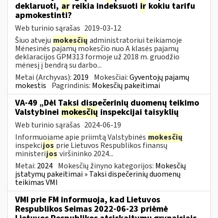
deklaruoti,
ar
reikia indeksuoti
ir
kokiu tarifu
apmokestinti?
Web turinio sąrašas
2019-03-12
Šiuo atveju
mokesčių
administratoriui teikiamoje
Mėnesinės pajamų mokesčio nuo A klasės pajamų
deklaracijos GPM313 formoje už 2018 m. gruodžio
mėnesį į bendrą su darbo...
Metai (Archyvas):
2019
Mokesčiai:
Gyventojų pajamų
mokestis
Pagrindinis:
Mokesčių pakeitimai
VA-49 „Dėl Taksi dispečerinių duomenų teikimo
Valstybinei
mokesčių
inspekcijai taisyklių
Web turinio sąrašas
2024-06-19
Informuojame apie priimtą Valstybinės
mokesčių
inspekci
jos
prie Lietuvos Respublikos finansų
ministeri
jos
viršininko 2024...
Metai:
2024
Mokesčių žinyno kategorijos:
Mokesčių
įstatymų pakeitimai » Taksi dispečerinių duomenų
teikimas VMI
VMI prie FM informuoja, kad Lietuvos
Respublikos Seimas 2022-06-23 priėmė