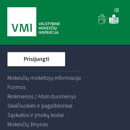
Prisijungti
Mokesčių mokėtojų informacija
Formos
Rinkmenos / Atviri duomenys
Skaičiuoklės ir pagalbininkai
Sąskaitos ir įmokų kodai
Mokesčių žinynas