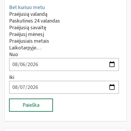
Bet kuriuo metu
Praėjusią valandą
Paskutines 24 valandas
Praėjusią savaitę
Praėjusį mėnesį
Praėjusiais metais
Laikotarpyje…
Nuo
Iki
Paieška