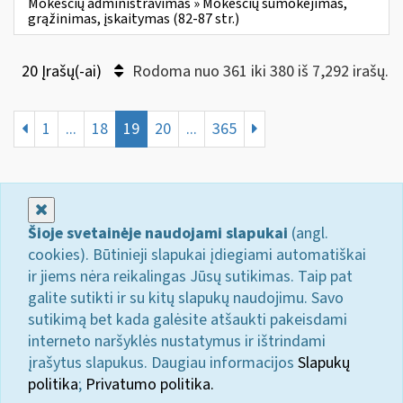
Mokesčių administravimas » Mokesčių sumokėjimas,
grąžinimas, įskaitymas (82-87 str.)
20 Įrašų(-ai)
Rodoma nuo 361 iki 380 iš 7,292 irašų.
1
...
18
19
20
...
365
Uždaryti
Šioje svetainėje naudojami slapukai
(angl.
cookies). Būtinieji slapukai įdiegiami automatiškai
ir jiems nėra reikalingas Jūsų sutikimas. Taip pat
galite sutikti ir su kitų slapukų naudojimu. Savo
sutikimą bet kada galėsite atšaukti pakeisdami
interneto naršyklės nustatymus ir ištrindami
įrašytus slapukus. Daugiau informacijos
Slapukų
politika
;
Privatumo politika.