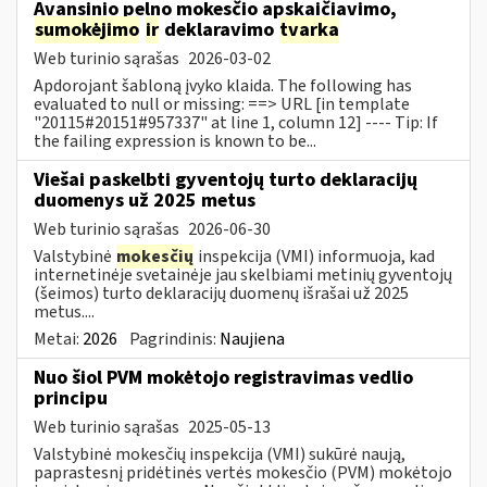
Avansinio pelno mokesčio apskaičiavimo,
sumokėjimo
ir
deklaravimo
tvarka
Web turinio sąrašas
2026-03-02
Apdorojant šabloną įvyko klaida. The following has
evaluated to null or missing: ==> URL [in template
"20115#20151#957337" at line 1, column 12] ---- Tip: If
the failing expression is known to be...
Viešai paskelbti gyventojų turto deklaracijų
duomenys už 2025 metus
Web turinio sąrašas
2026-06-30
Valstybinė
mokesčių
inspekcija (VMI) informuoja, kad
internetinėje svetainėje jau skelbiami metinių gyventojų
(šeimos) turto deklaracijų duomenų išrašai už 2025
metus....
Metai:
2026
Pagrindinis:
Naujiena
Nuo šiol PVM mokėtojo registravimas vedlio
principu
Web turinio sąrašas
2025-05-13
Valstybinė mokesčių inspekcija (VMI) sukūrė naują,
paprastesnį pridėtinės vertės mokesčio (PVM) mokėtojo