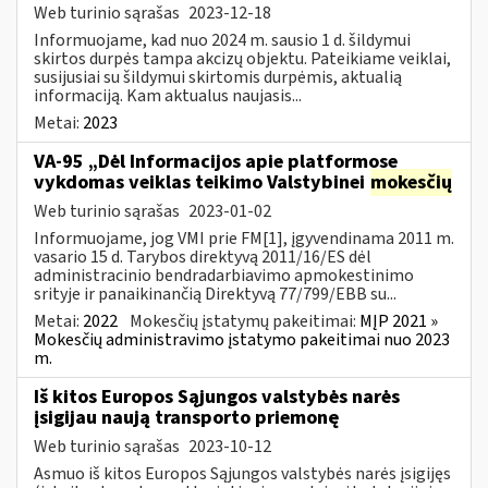
Web turinio sąrašas
2023-12-18
Informuojame, kad nuo 2024 m. sausio 1 d. šildymui
skirtos durpės tampa akcizų objektu. Pateikiame veiklai,
susijusiai su šildymui skirtomis durpėmis, aktualią
informaciją. Kam aktualus naujasis...
Metai:
2023
VA-95 „Dėl Informacijos apie platformose
vykdomas veiklas teikimo Valstybinei
mokesčių
Web turinio sąrašas
2023-01-02
Informuojame, jog VMI prie FM[1], įgyvendinama 2011 m.
vasario 15 d. Tarybos direktyvą 2011/16/ES dėl
administracinio bendradarbiavimo apmokestinimo
srityje ir panaikinančią Direktyvą 77/799/EBB su...
Metai:
2022
Mokesčių įstatymų pakeitimai:
MĮP 2021 »
Mokesčių administravimo įstatymo pakeitimai nuo 2023
m.
Iš kitos Europos Sąjungos valstybės narės
įsigijau naują transporto priemonę
Web turinio sąrašas
2023-10-12
Asmuo iš kitos Europos Sąjungos valstybės narės įsigijęs