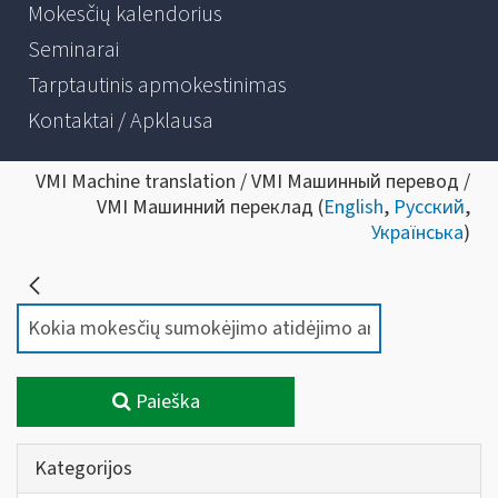
Mokesčių kalendorius
Seminarai
Tarptautinis apmokestinimas
Kontaktai / Apklausa
VMI Machine translation / VMI Машинный перевод /
VMI Машинний переклад (
English
,
Русский
,
Українська
)
Paieška
Kategorijos