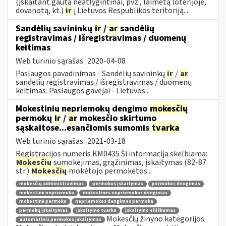
(įskaitant gautą neatlygintinai, pvz., laimėtą loterijoje,
dovanotą, kt.)
ir
į Lietuvos Respublikos teritoriją...
Sandėlių savininkų
ir
/
ar
sandėlių
registravimas / išregistravimas / duomenų
keitimas
Web turinio sąrašas
2020-04-08
Paslaugos pavadinimas - Sandėlių savininkų
ir
/
ar
sandėlių registravimas / išregistravimas / duomenų
keitimas. Paslaugos gavėjai - Lietuvos...
Mokestinių nepriemokų dengimo
mokesčių
permokų
ir
/
ar
mokesčio skirtumo
sąskaitose...esančiomis sumomis
tvarka
Web turinio sąrašas
2021-03-18
Registracijos numeris KM0435 Ši informacija skelbiama:
Mokesčių
sumokėjimas, grąžinimas, įskaitymas (82-87
str.)
Mokesčių
mokėtojo permokėtos...
mokesčių administravimas
permokos įskaitymas
permokos dengimas
mokestinė nepriemoka
mokestinės nepriemokos dengimas
mokestinė permoka
nepriemokos dengimas permoka
permokų įskaitymas
įskaitymo tvarka
įskaitymo eiliškumas
Mokesčių žinyno kategorijos:
automatinis permokos įskaitymas