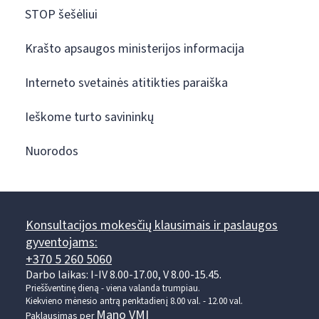
STOP šešėliui
Krašto apsaugos ministerijos informacija
Interneto svetainės atitikties paraiška
Ieškome turto savininkų
Nuorodos
Konsultacijos mokesčių klausimais ir paslaugos
gyventojams:
+370 5 260 5060
Darbo laikas: I-IV 8.00-17.00, V 8.00-15.45.
Prieššventinę dieną - viena valanda trumpiau.
Kiekvieno mėnesio antrą penktadienį 8.00 val. - 12.00 val.
Mano VMI
Paklausimas per