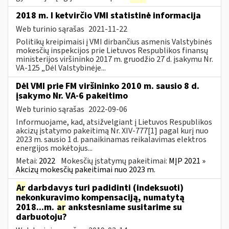
2018 m. I ketvirčio VMI statistinė informacija
Web turinio sąrašas
2021-11-22
Politikų kreipimaisi į VMI dirbančius asmenis Valstybinės
mokesčių inspekcijos prie Lietuvos Respublikos finansų
ministerijos viršininko 2017 m. gruodžio 27 d. įsakymu Nr.
VA-125 „Dėl Valstybinėje...
Dėl VMI prie FM viršininko 2010 m. sausio 8 d.
įsakymo Nr. VA-6 pakeitimo
Web turinio sąrašas
2022-09-06
Informuojame, kad, atsižvelgiant į Lietuvos Respublikos
akcizų įstatymo pakeitimą Nr. XIV-777[1] pagal kurį nuo
2023 m. sausio 1 d. panaikinamas reikalavimas elektros
energijos mokėtojus...
Metai:
2022
Mokesčių įstatymų pakeitimai:
MĮP 2021 »
Akcizų mokesčių pakeitimai nuo 2023 m.
Ar
darbdavys turi padidinti (indeksuoti)
nekonkuravimo kompensaciją, numatytą
2018...m.
ar
ankstesniame susitarime su
darbuotoju?