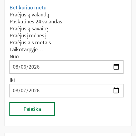
Bet kuriuo metu
Praėjusią valandą
Paskutines 24 valandas
Praėjusią savaitę
Praėjusį mėnesį
Praėjusiais metais
Laikotarpyje…
Nuo
Iki
Paieška