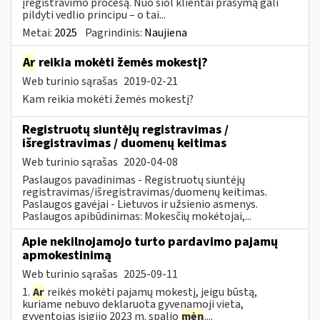
įregistravimo procesą. Nuo šiol klientai prašymą gali
pildyti vedlio principu – o tai...
Metai:
2025
Pagrindinis:
Naujiena
Ar
reikia mokėti žemės mokestį?
Web turinio sąrašas
2019-02-21
Kam reikia mokėti žemės mokestį?
Registruotų siuntėjų registravimas /
išregistravimas / duomenų keitimas
Web turinio sąrašas
2020-04-08
Paslaugos pavadinimas - Registruotų siuntėjų
registravimas/išregistravimas/duomenų keitimas.
Paslaugos gavėjai - Lietuvos ir užsienio asmenys.
Paslaugos apibūdinimas: Mokesčių mokėtojai,...
Apie nekilnojamojo turto pardavimo pajamų
apmokestinimą
Web turinio sąrašas
2025-09-11
1.
Ar
reikės mokėti pajamų mokestį, jeigu būstą,
kuriame nebuvo deklaruota gyvenamoji vieta,
gyventojas įsigijo 2023 m. spalio
mėn
....