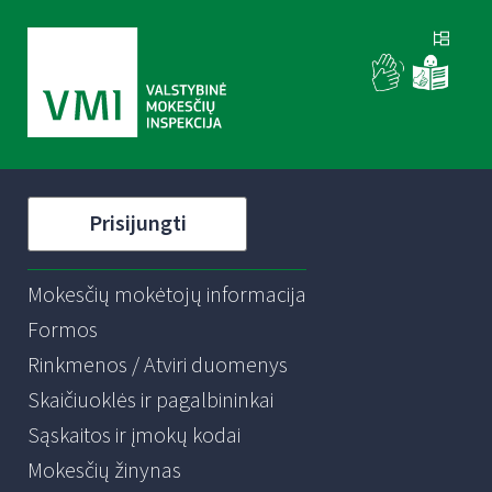
Prisijungti
Mokesčių mokėtojų informacija
Formos
Rinkmenos / Atviri duomenys
Skaičiuoklės ir pagalbininkai
Sąskaitos ir įmokų kodai
Mokesčių žinynas