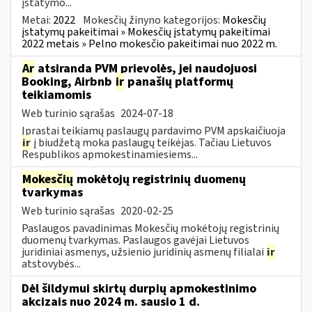
įstatymo...
Metai:
2022
Mokesčių žinyno kategorijos:
Mokesčių
įstatymų pakeitimai » Mokesčių įstatymų pakeitimai
2022 metais » Pelno mokesčio pakeitimai nuo 2022 m.
Ar
atsiranda PVM prievolės, jei naudojuosi
Booking, Airbnb
ir
panašių platformų
teikiamomis
Web turinio sąrašas
2024-07-18
Įprastai teikiamų paslaugų pardavimo PVM apskaičiuoja
ir
į biudžetą moka paslaugų teikėjas. Tačiau Lietuvos
Respublikos apmokestinamiesiems...
Mokesčių
mokėtojų registrinių duomenų
tvarkymas
Web turinio sąrašas
2020-02-25
Paslaugos pavadinimas Mokesčių mokėtojų registrinių
duomenų tvarkymas. Paslaugos gavėjai Lietuvos
juridiniai asmenys, užsienio juridinių asmenų filialai
ir
atstovybės...
Dėl šildymui skirtų durpių apmokestinimo
akcizais nuo 2024 m. sausio 1 d.