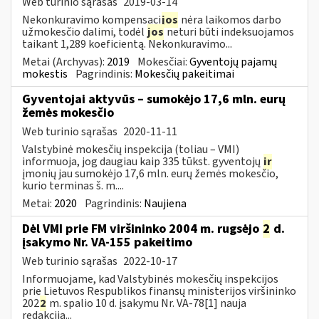
Web turinio sąrašas
2019-03-14
Nekonkuravimo kompensaci
jos
nėra laikomos darbo
užmokesčio dalimi, todėl
jos
neturi būti indeksuojamos
taikant 1,289 koeficientą. Nekonkuravimo...
Metai (Archyvas):
2019
Mokesčiai:
Gyventojų pajamų
mokestis
Pagrindinis:
Mokesčių pakeitimai
Gyventojai aktyvūs – sumokėjo 17,6 mln. eurų
žemės mokesčio
Web turinio sąrašas
2020-11-11
Valstybinė mokesčių inspekcija (toliau – VMI)
informuoja, jog daugiau kaip 335 tūkst. gyventojų
ir
įmonių jau sumokėjo 17,6 mln. eurų žemės mokesčio,
kurio terminas š. m....
Metai:
2020
Pagrindinis:
Naujiena
Dėl VMI prie FM viršininko 2004 m. rugsėjo
2
d.
įsakymo Nr. VA-155 pakeitimo
Web turinio sąrašas
2022-10-17
Informuojame, kad Valstybinės mokesčių inspekcijos
prie Lietuvos Respublikos finansų ministerijos viršininko
202
2
m. spalio 10 d. įsakymu Nr. VA-78[1] nauja
redakcija...