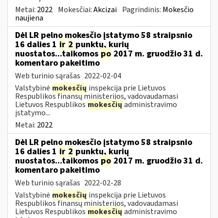
Metai:
2022
Mokesčiai:
Akcizai
Pagrindinis:
Mokesčio
naujiena
Dėl LR pelno mokesčio įstatymo 58 straipsnio
16 dalies 1
ir
2
punktų, kurių
nuostatos...taikomos
po
2017 m. gruodžio 31 d.
komentaro pakeitimo
Web turinio sąrašas
2022-02-04
Valstybinė
mokesčių
inspekcija prie Lietuvos
Respublikos finansų ministerijos, vadovaudamasi
Lietuvos Respublikos
mokesčių
administravimo
įstatymo...
Metai:
2022
Dėl LR pelno mokesčio įstatymo 58 straipsnio
16 dalies 1
ir
2
punktų, kurių
nuostatos...taikomos
po
2017 m. gruodžio 31 d.
komentaro pakeitimo
Web turinio sąrašas
2022-02-28
Valstybinė
mokesčių
inspekcija prie Lietuvos
Respublikos finansų ministerijos, vadovaudamasi
Lietuvos Respublikos
mokesčių
administravimo