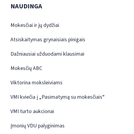
NAUDINGA
Mokesčiai ir jų dydžiai
Atsiskaitymas grynaisiais pinigais
Dažniausiai užduodami klausimai
Mokesčių ABC
Viktorina moksleiviams
VMI kviečia į „Pasimatymą su mokesčiais“
VMI turto aukcionai
Įmonių VDU palyginimas