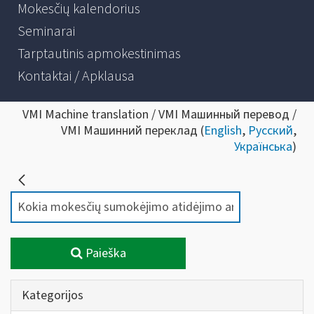
Mokesčių kalendorius
Seminarai
Tarptautinis apmokestinimas
Kontaktai / Apklausa
VMI Machine translation / VMI Машинный перевод /
VMI Машинний переклад (
English
,
Русский
,
Українська
)
Paieška
Kategorijos