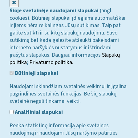
Uždaryti
Šioje svetainėje naudojami slapukai
(angl.
cookies). Būtinieji slapukai įdiegiami automatiškai
ir jiems nėra reikalingas Jūsų sutikimas. Taip pat
galite sutikti ir su kitų slapukų naudojimu. Savo
sutikimą bet kada galėsite atšaukti pakeisdami
interneto naršyklės nustatymus ir ištrindami
įrašytus slapukus. Daugiau informacijos
Slapukų
politika
;
Privatumo politika.
Būtinieji slapukai
Naudojami sklandžiam svetainės veikimui ir įgalina
pagrindines svetainės funkcijas. Be šių slapukų
svetainė negali tinkamai veikti.
Analitiniai slapukai
Renka statistinę informaciją apie svetainės
naudojimą ir naudojami Jūsų naršymo patirties