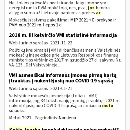
Ne, tokios prievolės neatsiranda. Jeigu įmonė yra
neregistruota PVM mokėtoja, nes, pvz.,
jos
bendra
atlygio suma už Lietuvoje parduotas prekes
ar
...
Mokesčių įstatymų pakeitimai:
MĮP 2021 » E-prekyba ir
PVM nuo 2021 m. liepos 1 d.
2018 m. III ketvirčio VMI statistinė informacija
Web turinio sąrašas
2021-11-22
Politikų kreipimaisi į VMI dirbančius asmenis Valstybinės
mokesčių inspekcijos prie Lietuvos Respublikos finansų
ministerijos viršininko 2017 m. gruodžio 27 d. įsakymu Nr.
VA-125 „Dėl Valstybinėje...
VMI asmeniškai informuos įmones pirmą kartą
įtrauktas į nukentėjusių nuo COVID-19 sąrašą
Web turinio sąrašas
2021-01-21
Valstybinė mokesčių inspekcija (toliau – VMI)
informuoja, jog 34 tūkst. naujų įmonių, įtrauktų į 2021 m.
nukentėjusių nuo COVID-19 sąrašą, artimiausiu
metu
sulauks...
Metai:
2021
Pagrindinis:
Naujiena
Kokia
tvarka
įmonė deklaruoja pelno mokestį?