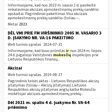
Informuojame, kad nuo 2023 m. sausio 1 d. pasikeitė
reikalavimai akcizais apmokestinamų prekių sandėlio
apskaitai. Pagrindiniai pakeitimai: Visa akcizais
apmokestinamų prekių sandėlio (toliau –...
Metai:
2023
DĖL VMI PRIE FM VIRŠININKO 2005 M. VASARIO 3
D. ĮSAKYMO NR. VA-16 PAKEITIMO
Web turinio sąrašas
2024-07-31
Informuojame, kad buvo priimtas
ir
nuo 2024 m. liepos
24 d. įsigaliojo Valstybinės
mokesčių
inspekcijos prie
Lietuvos Respublikos finansų...
Akcizai
Web turinio sąrašas
2019-08-27
Pagrindinis teisės aktas - Lietuvos Respublikos akcizų
įstatymas (toliau – Akcizų įstatymas) Lietuvos
Respublikos akcizų įstatymas anglų kalba Mokesčio
mokėtojai: akcizais apmokestinamų prekių...
Dėl 2021 m. spalio 4 d. įsakymo Nr. VA-64
priėmimo