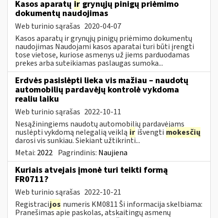
Kasos aparatų
ir
grynųjų pinigų priėmimo
dokumentų naudojimas
Web turinio sąrašas
2020-04-07
Kasos aparatų ir grynųjų pinigų priėmimo dokumentų
naudojimas Naudojami kasos aparatai turi būti įrengti
tose vietose, kuriose asmenys už jiems parduodamas
prekes arba suteikiamas paslaugas sumoka...
Erdvės pasislėpti lieka vis mažiau – naudotų
automobilių pardavėjų kontrolė vykdoma
realiu laiku
Web turinio sąrašas
2022-10-11
Nesąžiningiems naudotų automobilių pardavėjams
nuslėpti vykdomą nelegalią veiklą
ir
išvengti
mokesčių
darosi vis sunkiau. Siekiant užtikrinti...
Metai:
2022
Pagrindinis:
Naujiena
Kuriais atvejais įmonė turi teikti formą
FR0711?
Web turinio sąrašas
2022-10-21
Registraci
jos
numeris KM0811 Ši informacija skelbiama:
Pranešimas apie paskolas, atskaitingų asmenų