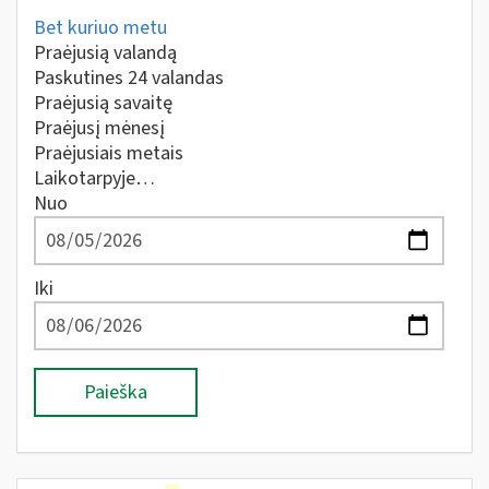
Bet kuriuo metu
Praėjusią valandą
Paskutines 24 valandas
Praėjusią savaitę
Praėjusį mėnesį
Praėjusiais metais
Laikotarpyje…
Nuo
Iki
Paieška