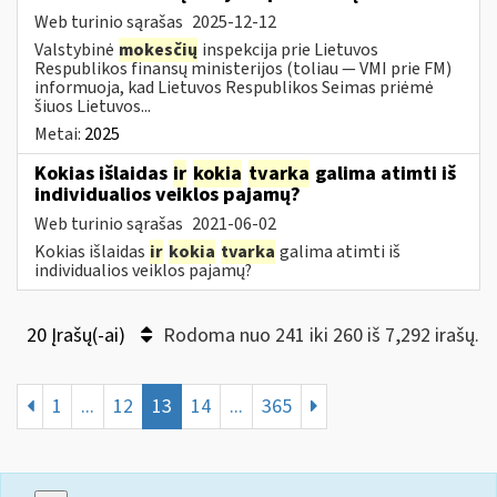
Web turinio sąrašas
2025-12-12
Valstybinė
mokesčių
inspekcija prie Lietuvos
Respublikos finansų ministerijos (toliau — VMI prie FM)
informuoja, kad Lietuvos Respublikos Seimas priėmė
šiuos Lietuvos...
Metai:
2025
Kokias išlaidas
ir
kokia
tvarka
galima atimti iš
individualios veiklos pajamų?
Web turinio sąrašas
2021-06-02
Kokias išlaidas
ir
kokia
tvarka
galima atimti iš
individualios veiklos pajamų?
20 Įrašų(-ai)
Rodoma nuo 241 iki 260 iš 7,292 irašų.
1
...
12
13
14
...
365