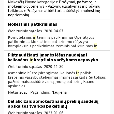
Mokesčių žinyno kategorijos:
Prašymai, pažymos ir
mokėjimo duomenys » Pažymų užsakymas ir prašymų
teikimas » Prašymas atidėti arba išdėstyti mokestinę
nepriemoką
Mokestinis patikrinimas
Web turinio sąrašas
2020-04-07
Kompleksinis
ir
teminis patikrinimas Operatyvus
patikrinimas Mokestinio patikrinimo rūšys yra
kompleksinis patikrinimas, teminis patikrinimas
ir
...
Piktnaudžiauti įmonės lėšas naudojant
kelionėms
ir
krepšinio varžyboms nepavyko
Web turinio sąrašas
2020-11-30
Asmeninio būsto įsirengimas, kelionės
ir
poilsis,
krepšinio varžybų stebėjimas įmonės sąskaita. Su tokiais
pažeidimais susidūrė vieną įmonę patikrinę Kauno
apskrities...
Metai:
2020
Pagrindinis:
Naujiena
Dėl akcizais apmokestinamų prekių sandėlių
apskaitos tvarkos pakeitimų
Web turinio sąrašas
2023-01-06