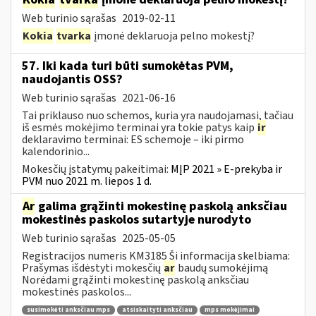
Web turinio sąrašas
2019-02-11
Kokia
tvarka
įmonė deklaruoja pelno mokestį?
57. Iki kada turi būti sumokėtas PVM,
naudojantis OSS?
Web turinio sąrašas
2021-06-16
Tai priklauso nuo schemos, kuria yra naudojamasi, tačiau
iš esmės mokėjimo terminai yra tokie patys kaip
ir
deklaravimo terminai: ES schemoje – iki pirmo
kalendorinio...
Mokesčių įstatymų pakeitimai:
MĮP 2021 » E-prekyba ir
PVM nuo 2021 m. liepos 1 d.
Ar
galima grąžinti mokestinę paskolą anksčiau
mokestinės paskolos sutartyje nurodyto
Web turinio sąrašas
2025-05-05
Registracijos numeris KM3185 Ši informacija skelbiama:
Prašymas išdėstyti mokesčių
ar
baudų sumokėjimą
Norėdami grąžinti mokestinę paskolą anksčiau
mokestinės paskolos...
susimokėti anksčiau mps
atsiskaityti anksčiau
mps mokėjimai