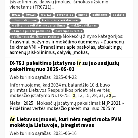
įsiskolinimus, dalyvių įmokas, išmokas užsienio
vienetams (FR0711)...
fr0711
fr0711c
fr0711d
gyventojas
įmonė
palūkanos
paskola
individuali įmonė
kreditorinis reikalavimas
kreditorinio reikalavimo perleidimas
mokėjo palūkanas
užsienio pilietis paskolino
novacijos sutartis
Mokesčių žinyno kategorijos:
palūkanos pakeičiamos į paskolą
Prašymai, pažymos ir mokėjimo duomenys » Duomenų
teikimas VMI » Pranešimas apie paskolas, atskaitingų
asmenų įsiskolinimus, dalyvių įmokas,
IX-751 pakeitimo įstatymo
ir
su juo susijusių
pakeitimų nuo 2025-05-01
Web turinio sąrašas
2025-04-22
Informuojame, kad 2024 m. balandžio 10 d. buvo
priimtas Lietuvos Respublikos pridėtinės vertės
mokesčio įstatymo Nr. IX-751
2
, 13, 15, 28, 31, 3
2
,...
Metai:
2025
Mokesčių įstatymų pakeitimai:
MĮP 2021 »
Pridėtinės vertės mokesčio pakeitimai nuo 2025 m.
Ar
Lietuvos įmonei, kuri nėra registruota PVM
mokėtoja Lietuvoje, įsiregistravus
Web turinio sąrašas
2021-06-16