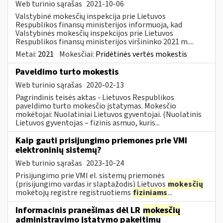
Web turinio sąrašas
2021-10-06
Valstybinė mokesčių inspekcija prie Lietuvos
Respublikos finansų ministerijos informuoja, kad
Valstybinės mokesčių inspekcijos prie Lietuvos
Respublikos finansų ministerijos viršininko 2021 m....
Metai:
2021
Mokesčiai:
Pridėtinės vertės mokestis
Paveldimo turto mokestis
Web turinio sąrašas
2020-02-13
Pagrindinis teisės aktas - Lietuvos Respublikos
paveldimo turto mokesčio įstatymas. Mokesčio
mokėtojai: Nuolatiniai Lietuvos gyventojai. (Nuolatinis
Lietuvos gyventojas – fizinis asmuo, kuris...
Kaip gauti prisijungimo priemones prie VMI
elektroninių sistemų?
Web turinio sąrašas
2023-10-24
Prisijungimo prie VMI el. sistemų priemonės
(prisijungimo vardas ir slaptažodis) Lietuvos
mokesčių
mokėtojų registre registruotiems
fiziniams
...
Informacinis pranešimas dėl LR
mokesčių
administravimo įstatymo pakeitimų