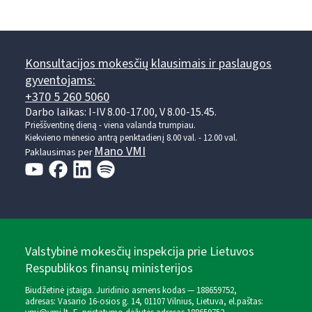
Konsultacijos mokesčių klausimais ir paslaugos
gyventojams:
+370 5 260 5060
Darbo laikas: I-IV 8.00-17.00, V 8.00-15.45.
Prieššventinę dieną - viena valanda trumpiau.
Kiekvieno mėnesio antrą penktadienį 8.00 val. - 12.00 val.
Mano VMI
Paklausimas per
Valstybinė mokesčių inspekcija prie Lietuvos
Respublikos finansų ministerijos
Biudžetinė įstaiga. Juridinio asmens kodas — 188659752,
adresas: Vasario 16-osios g. 14, 01107 Vilnius, Lietuva, el.paštas: