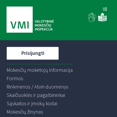
Prisijungti
Mokesčių mokėtojų informacija
Formos
Rinkmenos / Atviri duomenys
Skaičiuoklės ir pagalbininkai
Sąskaitos ir įmokų kodai
Mokesčių žinynas