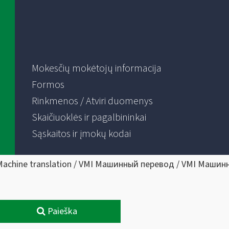
Mokesčių mokėtojų informacija
Formos
Rinkmenos / Atviri duomenys
Skaičiuoklės ir pagalbininkai
Sąskaitos ir įmokų kodai
Machine translation / VMI Машинный перевод / VMI Машин
Paieška