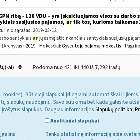
GPM ribą - 120 VDU – yra įskaičiuojamos visos su darbo 
ykiais susijusios pajamos,
ar
tik tos, kurioms taikomas 
urinio sąrašas
2019-03-12
darbo santykiais
ar
jų esmę atitinkančiais santykiais susijusių paja
 (Archyvas):
2019
Mokesčiai:
Gyventojų pajamų mokestis
Pagrind
šų(-ai)
Rodoma nuo 421 iki 440 iš 7,292 irašų.
. cookies). Būtinieji slapukai įdiegiami automatiškai ir jiems
u kitų slapukų naudojimu. Savo sutikimą bet kada galėsite atš
i įrašytus slapukus. Daugiau informacijos
Slapukų politika
;
Pr
Analitiniai slapukai
įgalina
Renka statistinę informaciją apie svetai