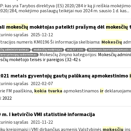
: kas yra Tarybos direktyva (ES) 2020/284 ir ką ji reiškia mokėji
2020/284, mokėjimo paslaugų teikėjai nuo 2024 m. sausio 1 d. kas...
ali
mokesčių
mokėtojas pateikti prašymą dėl
mokesčių
t
urinio sąrašas
2025-12-12
tracijos numeris KM0196 Ši informacija skelbiama:
Mokesčių
adm
čių administravimas
mokesčių mokėtojas
maį 37-1 str.
būsimasis kontroliuojamasis s
Mokesčių žinyno kategorijos:
Mokesčių adminis
aros principų suderinimas
čių mokėtojo teisės ir pareigos (32-42 s
2021 metais gyventojų gautų palūkanų apmokestinimo
urinio sąrašas
2022-02-07
rie FM paaiškina,
kokia
tvarka
apmokestinamos
ir
deklaruojamos
:
2022
 m. I ketvirčio VMI statistinė informacija
urinio sąrašas
2021-11-22
ikų kreipimaisi į VMI dirbančius asmenis Valstybinės
mokesčių
ins