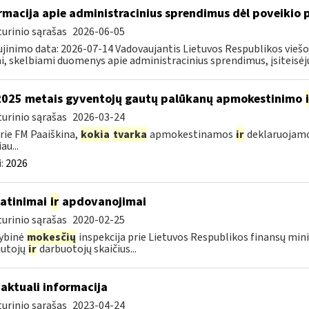
rmacija apie administracinius sprendimus dėl poveikio
urinio sąrašas
2026-06-05
jinimo data: 2026-07-14 Vadovaujantis Lietuvos Respublikos viešo
i, skelbiami duomenys apie administracinius sprendimus, įsiteisėju
2025 metais gyventojų gautų palūkanų apmokestinimo
urinio sąrašas
2026-03-24
rie FM Paaiškina,
kokia
tvarka
apmokestinamos
ir
deklaruojamo
au...
:
2026
atinimai
ir
apdovanojimai
urinio sąrašas
2020-02-25
ybinė
mokesčių
inspekcija prie Lietuvos Respublikos finansų mini
autojų
ir
darbuotojų skaičius...
 aktuali informacija
urinio sąrašas
2023-04-24