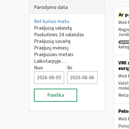
Parodymo data
Ar
pa
Bet kuriuo metu
Web t
Praėjusią valandą
Regis
Paskutines 24 valandas
Jurid
Praėjusią savaitę
para
kateg
Praėjusį mėnesį
Praėjusiais metais
Laikotarpyje…
VMI 
Nuo
Iki
eurų
Web t
Valst
moke
Paieška
Metai
Peln
Web t
Pelno