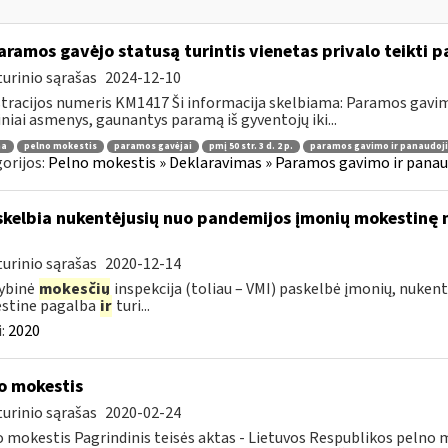
ramos gavėjo statusą turintis vienetas privalo teikti
urinio sąrašas
2024-12-10
tracijos numeris KM1417 Ši informacija skelbiama: Paramos gav
iniai asmenys, gaunantys paramą iš gyventojų iki...
ma
pelno mokestis
paramos gavėjai
pmį 50 str. 3 d. 2 p.
paramos gavimo ir panaudoj
orijos:
Pelno mokestis » Deklaravimas » Paramos gavimo ir panau
skelbia nukentėjusių nuo pandemijos įmonių mokestinę ne
urinio sąrašas
2020-12-14
ybinė
mokesčių
inspekcija (toliau – VMI) paskelbė įmonių, nukent
stine pagalba
ir
turi...
:
2020
o mokestis
urinio sąrašas
2020-02-24
 mokestis Pagrindinis teisės aktas - Lietuvos Respublikos pelno 