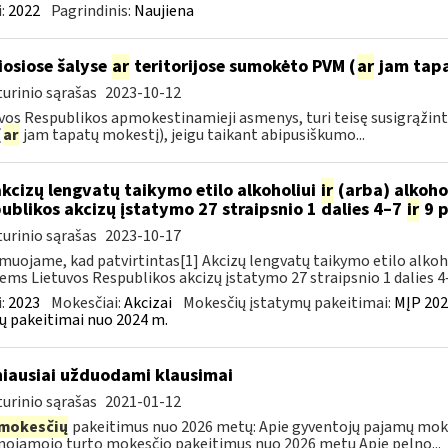
:
2022
Pagrindinis:
Naujiena
iosiose šalyse
ar
teritorijose sumokėto PVM (
ar
jam tapa
urinio sąrašas
2023-10-12
vos Respublikos apmokestinamieji asmenys, turi teisę susigrąžint
(
ar
jam tapatų mokestį), jeigu taikant abipusiškumo...
akcizų lengvatų taikymo etilo alkoholiui
ir
(arba) alkoho
ublikos akcizų įstatymo 27 straipsnio 1 dalies 4–7
ir
9 p
urinio sąrašas
2023-10-17
muojame, kad patvirtintas[1] Akcizų lengvatų taikymo etilo alkoh
iems Lietuvos Respublikos akcizų įstatymo 27 straipsnio 1 dalies 4–
:
2023
Mokesčiai:
Akcizai
Mokesčių įstatymų pakeitimai:
MĮP 202
ų pakeitimai nuo 2024 m.
iausiai užduodami klausimai
urinio sąrašas
2021-01-12
mokesčių
pakeitimus nuo 2026 metų: Apie gyventojų pajamų mok
nojamojo turto mokesčio pakeitimus nuo 2026 metų Apie pelno...