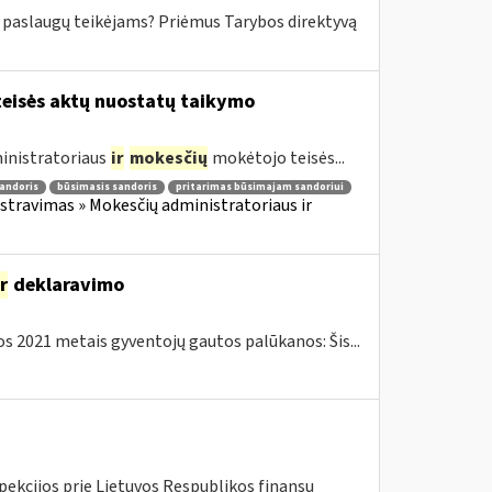
mo paslaugų teikėjams? Priėmus Tarybos direktyvą
eisės aktų nuostatų taikymo
inistratoriaus
ir
mokesčių
mokėtojo teisės...
andoris
būsimasis sandoris
pritarimas būsimajam sandoriui
travimas » Mokesčių administratoriaus ir
ir
deklaravimo
 2021 metais gyventojų gautos palūkanos: Šis...
pekcijos prie Lietuvos Respublikos finansų