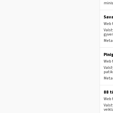
minis
Sava
Web t
Valst
gyvent
Metai
Pini
Web t
Valst
patik
Metai
88 t
Web t
Valst
veikl