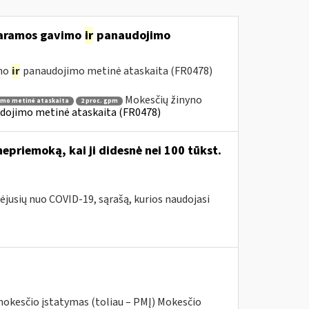
 paramos gavimo
ir
panaudojimo
imo
ir
panaudojimo metinė ataskaita (FR0478)
Mokesčių žinyno
imo metinė ataskaita
2 proc. gpm
dojimo metinė ataskaita (FR0478)
priemoką, kai ji didesnė nei 100 tūkst.
ėjusių nuo COVID-19, sąrašą, kurios naudojasi
mokesčio įstatymas (toliau – PMĮ) Mokesčio