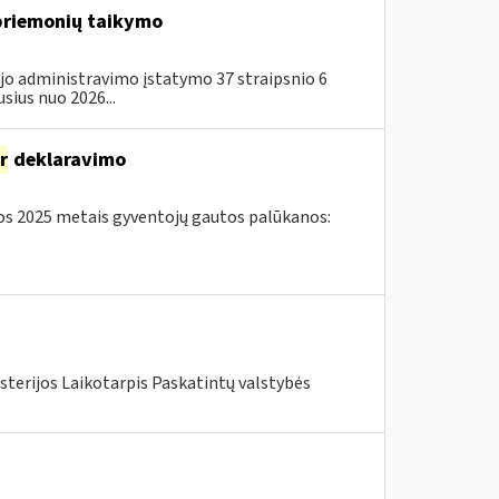
 priemonių taikymo
jo administravimo įstatymo 37 straipsnio 6
sius nuo 2026...
ir
deklaravimo
s 2025 metais gyventojų gautos palūkanos:
sterijos Laikotarpis Paskatintų valstybės