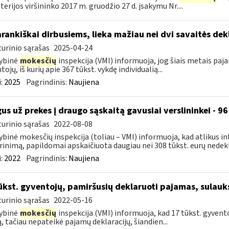
terijos viršininko 2017 m. gruodžio 27 d. įsakymu Nr....
rankiškai dirbusiems, lieka mažiau nei dvi savaitės de
urinio sąrašas
2025-04-24
ybinė
mokesčių
inspekcija (VMI) informuoja, jog šiais metais paj
ojų, iš kurių apie 367 tūkst. vykdę individualią...
:
2025
Pagrindinis:
Naujiena
gus už prekes į draugo sąskaitą gavusiai verslininkei - 
urinio sąrašas
2022-08-08
ybinė mokesčių inspekcija (toliau – VMI) informuoja, kad atlikus i
rinimą, papildomai apskaičiuota daugiau nei 308 tūkst. eurų nedekl
:
2022
Pagrindinis:
Naujiena
ūkst. gyventojų, pamiršusių deklaruoti pajamas, sulauk
urinio sąrašas
2022-05-16
ybinė
mokesčių
inspekcija (VMI) informuoja, kad 17 tūkst. gyvento
ą, tačiau nepateikė pajamų deklaracijų, šiandien...