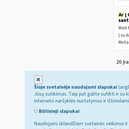
Ar
į 
sant
Web t
Į su 
Metai
20 Įra
Uždaryti
Šioje svetainėje naudojami slapukai
(angl
Jūsų sutikimas. Taip pat galite sutikti ir s
interneto naršyklės nustatymus ir ištrindam
Būtinieji slapukai
Naudojami sklandžiam svetainės veikimui ir 