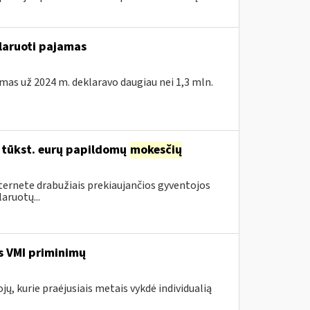
klaruoti pajamas
amas už 2024 m. deklaravo daugiau nei 1,3 mln.
96 tūkst. eurų papildomų
mokesčių
nternete drabužiais prekiaujančios gyventojos
aruotų...
s VMI priminimų
jų, kurie praėjusiais metais vykdė individualią