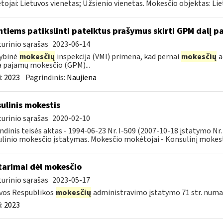
ojai: Lietuvos vienetas; Užsienio vienetas. Mokesčio objektas: Liet
ntiems patikslinti pateiktus prašymus skirti GPM dalį pa
urinio sąrašas
2023-06-14
ybinė
mokesčių
inspekcija (VMI) primena, kad pernai
mokesčių
a
a pajamų mokesčio (GPM)...
:
2023
Pagrindinis:
Naujiena
ulinis mokestis
urinio sąrašas
2020-02-10
ndinis teisės aktas - 1994-06-23 Nr. I-509 (2007-10-18 įstatymo Nr
linio mokesčio įstatymas. Mokesčio mokėtojai - Konsulinį mokestį 
tarimai dėl mokesčio
urinio sąrašas
2023-05-17
vos Respublikos
mokesčių
administravimo įstatymo 71 str. numa
:
2023