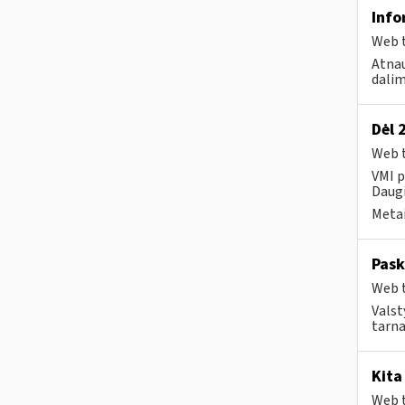
Info
Web t
Atnau
dalim
Dėl 
Web t
VMI p
Daugi
Metai
Pask
Web t
Valst
tarn
Kita
Web t