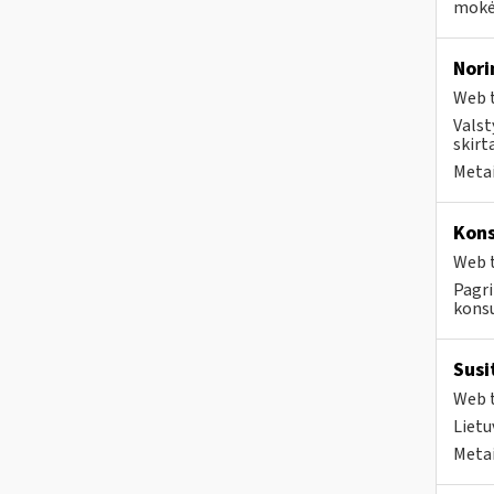
mokėt
Nori
Web t
Valst
skirt
Metai
Kons
Web t
Pagri
konsu
Susi
Web t
Lietu
Metai