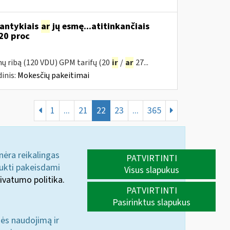
santykiais
ar
jų esmę...atitinkančiais
20 proc
mų ribą (120 VDU) GPM tarifų (20
ir
/
ar
27...
inis:
Mokesčių pakeitimai
1
...
21
22
23
...
365
 nėra reikalingas
PATVIRTINTI
aukti pakeisdami
Visus slapukus
ivatumo politika.
PATVIRTINTI
Pasirinktus slapukus
nės naudojimą ir