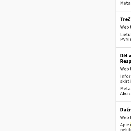
Metai
Treč
Web t
Lietu
PVM 
Dėl 
Resp
Web t
Infor
skirt
Metai
Akciz
Dažn
Web t
Apie
nekil