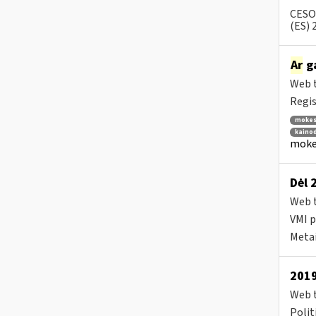
CESOP
(ES) 
Ar
g
Web t
Regis
mokes
kainod
mokes
Dėl 
Web t
VMI p
Metai
2019
Web t
Polit