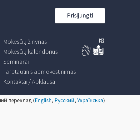
Prisijungti
Mokesčių žinynas
Mokesčių kalendorius
Seminarai
Tarptautinis apmokestinimas
Kontaktai / Apklausa
ний переклад (
English
,
Русский
,
Українська
)