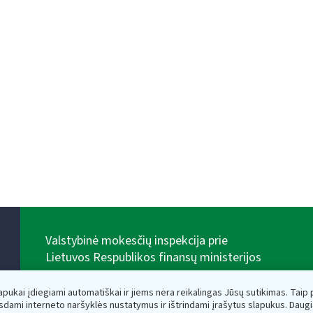
Valstybinė mokesčių inspekcija prie
Lietuvos Respublikos finansų ministerijos
Biudžetinė įstaiga. Juridinio asmens kodas — 188659752,
adresas: Vasario 16-osios g. 14, 01107 Vilnius, Lietuva,
lapukai įdiegiami automatiškai ir jiems nėra reikalingas Jūsų sutikimas. Taip pa
el.paštas:
vmi@vmi.lt
, E. pristatymo dėžutės adresas
sdami interneto naršyklės nustatymus ir ištrindami įrašytus slapukus. Daug