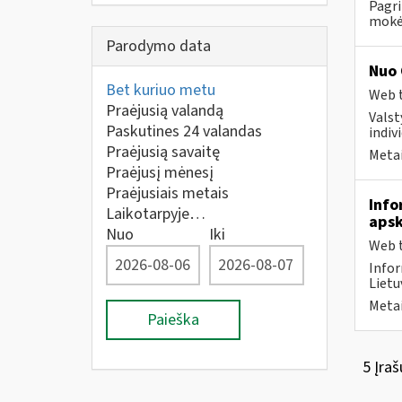
Pagri
mokėt
Parodymo data
Nuo 
Bet kuriuo metu
Web t
Praėjusią valandą
Valst
Paskutines 24 valandas
indivi
Praėjusią savaitę
Metai
Praėjusį mėnesį
Praėjusiais metais
Info
Laikotarpyje…
apsk
Nuo
Iki
Web t
Infor
Lietu
Metai
Paieška
5 Įraš