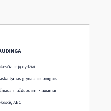
AUDINGA
kesčiai ir jų dydžiai
siskaitymas grynaisiais pinigais
žniausiai užduodami klausimai
kesčių ABC