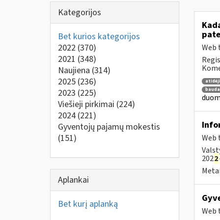
Kategorijos
Kada
pat
Bet kurios kategorijos
2022
(370)
Web t
2021
(348)
Regis
Komen
Naujiena
(314)
2025
(236)
atidė
bauda
2023
(225)
duome
Viešieji pirkimai
(224)
2024
(221)
Info
Gyventojų pajamų mokestis
(151)
Web t
Valst
202
2
Metai
Aplankai
Gyve
Bet kurį aplanką
Web t