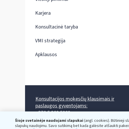
Karjera
Konsultacinė taryba
VMI strategija
Apklausos
Konsultacijos mokesčių klausimais ir
paslaugos gyventojams:
+370 5 260 5060
Darbo laikas: I-IV 8.00-17.00, V 8.00-15.45.
Šioje svetainėje naudojami slapukai
(angl. cookies). Būtinieji s
Prieššventinę dieną - viena valanda trumpiau.
slapukų naudojimu. Savo sutikimą bet kada galėsite atšaukti pakei