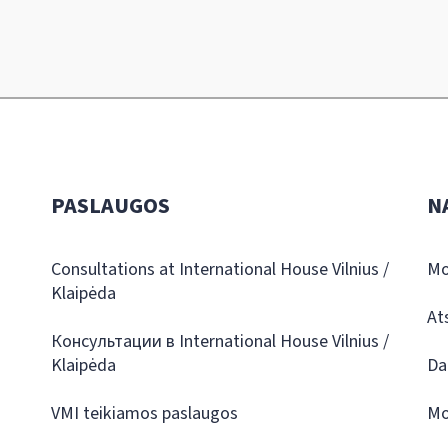
PASLAUGOS
N
Consultations at International House Vilnius /
Mo
Klaipėda
At
Консультации в International House Vilnius /
Klaipėda
Da
VMI teikiamos paslaugos
Mo