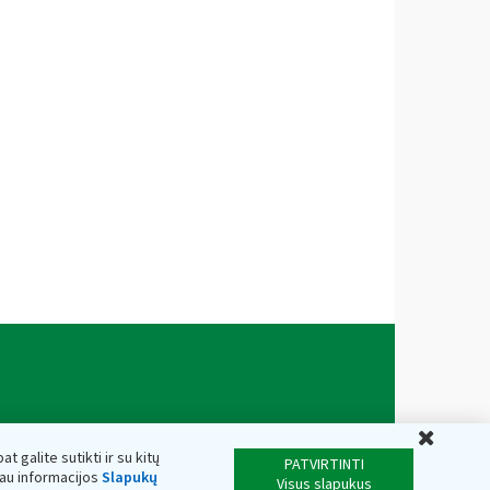
Uždar
t galite sutikti ir su kitų
PATVIRTINTI
iau informacijos
Slapukų
Visus slapukus