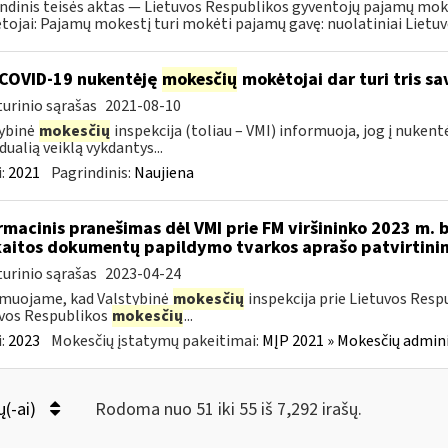
ndinis teisės aktas — Lietuvos Respublikos gyventojų pajamų mok
ojai: Pajamų mokestį turi mokėti pajamų gavę: nuolatiniai Lietuvos
COVID-19 nukentėję
mokesčių
mokėtojai dar turi tris s
urinio sąrašas
2021-08-10
ybinė
mokesčių
inspekcija (toliau – VMI) informuoja, jog į nuken
dualią veiklą vykdantys...
:
2021
Pagrindinis:
Naujiena
rmacinis pranešimas dėl VMI prie FM viršininko 2023 m. 
aitos dokumentų papildymo tvarkos aprašo patvirtini
urinio sąrašas
2023-04-24
muojame, kad Valstybinė
mokesčių
inspekcija prie Lietuvos Resp
vos Respublikos
mokesčių
...
:
2023
Mokesčių įstatymų pakeitimai:
MĮP 2021 » Mokesčių admin
ų(-ai)
Rodoma nuo 51 iki 55 iš 7,292 irašų.