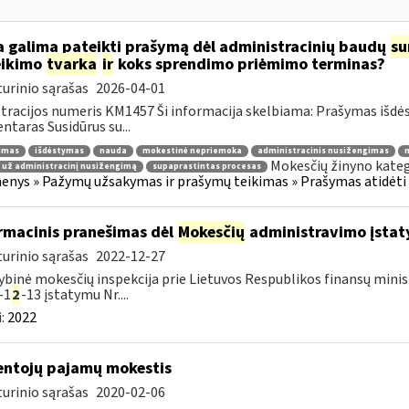
 galima pateikti prašymą dėl administracinių baudų
su
eikimo
tvarka
ir
koks sprendimo priėmimo terminas?
urinio sąrašas
2026-04-01
tracijos numeris KM1457 Ši informacija skelbiama: Prašymas išdė
taras Susidūrus su...
jimas
išdėstymas
nauda
mokestinė nepriemoka
administracinis nusižengimas
m
Mokesčių žinyno kateg
 už administracinį nusižengimą
supaprastintas procesas
nys » Pažymų užsakymas ir prašymų teikimas » Prašymas atidėti
rmacinis pranešimas dėl
Mokesčių
administravimo įstaty
urinio sąrašas
2022-12-27
ybinė mokesčių inspekcija prie Lietuvos Respublikos finansų minist
-1
2
-13 įstatymu Nr....
:
2022
ntojų pajamų mokestis
urinio sąrašas
2020-02-06