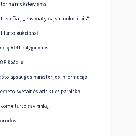
ktorina moksleiviams
I kviečia į „Pasimatymą su mokesčiais“
I turto aukcionai
onių VDU palyginimas
OP šešėliui
ašto apsaugos ministerijos informacija
terneto svetainės atitikties paraiška
škome turto savininkų
orodos