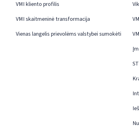
VMI kliento profilis
Vi
VMI skaitmeninė transformacija
VM
Vienas langelis prievolėms valstybei sumokėti
VM
Įm
ST
Kr
In
Ie
Nu