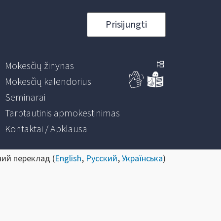
Prisijungti
Mokesčių žinynas
Mokesčių kalendorius
Seminarai
Tarptautinis apmokestinimas
Kontaktai / Apklausa
ний переклад (
English
,
Русский
,
Українська
)