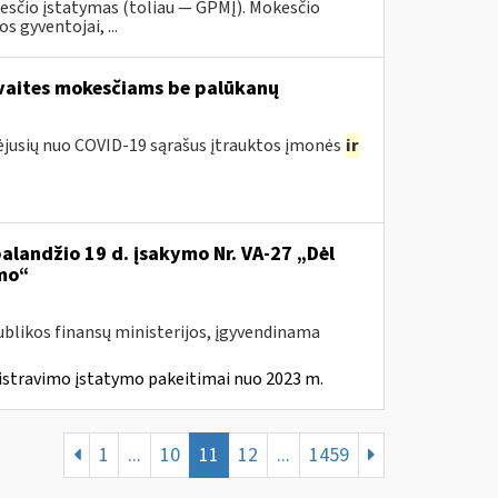
esčio įstatymas (toliau — GPMĮ). Mokesčio
 gyventojai, ...
avaites mokesčiams be palūkanų
tėjusių nuo COVID-19 sąrašus įtrauktos įmonės
ir
balandžio 19 d. įsakymo Nr. VA-27 „Dėl
mo“
ublikos finansų ministerijos, įgyvendinama
istravimo įstatymo pakeitimai nuo 2023 m.
1
...
10
11
12
...
1459