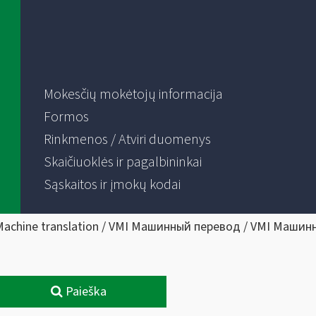
Mokesčių mokėtojų informacija
Formos
Rinkmenos / Atviri duomenys
Skaičiuoklės ir pagalbininkai
Sąskaitos ir įmokų kodai
Machine translation / VMI Машинный перевод / VMI Машин
Paieška