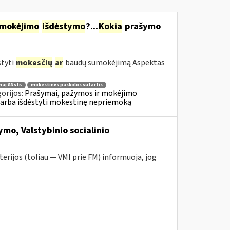
mokėjimo
išdėstymo
?...
Kokia
prašymo
styti
mokesčių
ar
baudų sumokėjimą Aspektas
aį 88 str.
mokestinės paskolos sutartis
orijos:
Prašymai, pažymos ir mokėjimo
 arba išdėstyti mokestinę nepriemoką
mo, Valstybinio socialinio
erijos (toliau — VMI prie FM) informuoja, jog