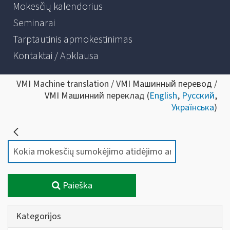
Mokesčių kalendorius
Seminarai
Tarptautinis apmokestinimas
Kontaktai / Apklausa
VMI Machine translation / VMI Машинный перевод /
VMI Машинний переклад (
English
,
Русский
,
Українська
)
Paieška
Kategorijos