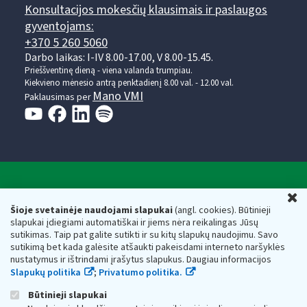
Konsultacijos mokesčių klausimais ir paslaugos
gyventojams:
+370 5 260 5060
Darbo laikas: I-IV 8.00-17.00, V 8.00-15.45.
Prieššventinę dieną - viena valanda trumpiau.
Kiekvieno mėnesio antrą penktadienį 8.00 val. - 12.00 val.
Mano VMI
Paklausimas per
Valstybinė mokesčių inspekcija prie Lietuvos
U
Respublikos finansų ministerijos
Šioje svetainėje naudojami slapukai
(angl. cookies). Būtinieji
slapukai įdiegiami automatiškai ir jiems nėra reikalingas Jūsų
Biudžetinė įstaiga. Juridinio asmens kodas — 188659752,
sutikimas. Taip pat galite sutikti ir su kitų slapukų naudojimu. Savo
adresas: Vasario 16-osios g. 14, 01107 Vilnius, Lietuva, el.paštas:
sutikimą bet kada galėsite atšaukti pakeisdami interneto naršyklės
vmi@vmi.lt
, E. pristatymo dėžutės adresas 188659752
nustatymus ir ištrindami įrašytus slapukus. Daugiau informacijos
Duomenys apie Valstybinę mokesčių inspekciją prie Lietuvos
Slapukų politika
;
Privatumo politika.
Respublikos finansų ministerijos kaupiami ir saugomi Juridinių
asmenų registre
Būtinieji slapukai