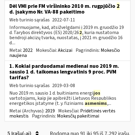
Dėl VMI prie FM viršininko 2010 m. rugpjūčio
2
d. įsakymo Nr. VA-88 pakeitimo
Web turinio sąrašas
2022-07-11
Informuojame, kad, atsižvelgdami į 2019 m. gruodžio 19
d. Tarybos direktyvos (ES) 2020/26
2
, kuria nustatoma
bendroji akcizų tvarka, nuostatas, į 2021 m. gruodžio 16
d....
Metai:
2022
Mokesčiai:
Akcizai
Pagrindinis:
Mokesčio
naujiena
1. Kokiai parduodamai medienai nuo 2019 m.
sausio 1 d. taikomas lengvatinis 9 proc. PVM
tarifas?
Web turinio sąrašas
2019-03-08
Nuo 2019 m. sausio 1 d. buitiniams energi
jos
vartotojams, kaip jie apibrėžti Lietuvos Respublikos
energetikos įstatyme (t. y. fiziniams
asmenims
,...
Metai (Archyvas):
2019
Mokesčiai:
Pridėtinės vertės
mokestis
Pagrindinis:
Mokesčių pakeitimai
5 Įrašų(-ai)
Rodoma nuo 91 iki 95 iš 7,292 irašų.