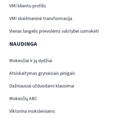
VMI kliento profilis
VMI skaitmeninė transformacija
Vienas langelis prievolėms valstybei sumokėti
NAUDINGA
Mokesčiai ir jų dydžiai
Atsiskaitymas grynaisiais pinigais
Dažniausiai užduodami klausimai
Mokesčių ABC
Viktorina moksleiviams