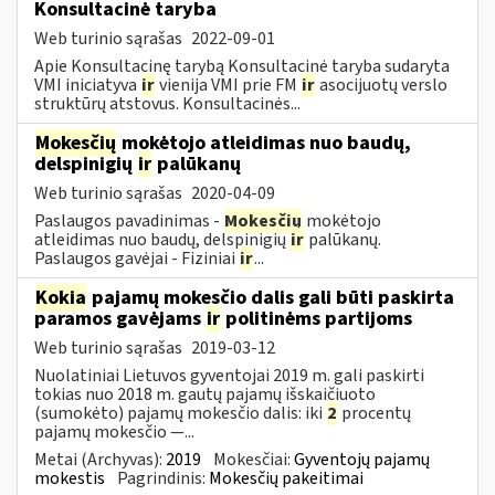
Konsultacinė taryba
Web turinio sąrašas
2022-09-01
Apie Konsultacinę tarybą Konsultacinė taryba sudaryta
VMI iniciatyva
ir
vienija VMI prie FM
ir
asocijuotų verslo
struktūrų atstovus. Konsultacinės...
Mokesčių
mokėtojo atleidimas nuo baudų,
delspinigių
ir
palūkanų
Web turinio sąrašas
2020-04-09
Paslaugos pavadinimas -
Mokesčių
mokėtojo
atleidimas nuo baudų, delspinigių
ir
palūkanų.
Paslaugos gavėjai - Fiziniai
ir
...
Kokia
pajamų mokesčio dalis gali būti paskirta
paramos gavėjams
ir
politinėms partijoms
Web turinio sąrašas
2019-03-12
Nuolatiniai Lietuvos gyventojai 2019 m. gali paskirti
tokias nuo 2018 m. gautų pajamų išskaičiuoto
(sumokėto) pajamų mokesčio dalis: iki
2
procentų
pajamų mokesčio —...
Metai (Archyvas):
2019
Mokesčiai:
Gyventojų pajamų
mokestis
Pagrindinis:
Mokesčių pakeitimai