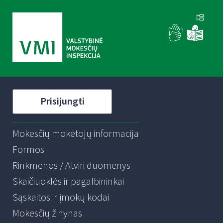
Prisijungti
Mokesčių mokėtojų informacija
Formos
Rinkmenos / Atviri duomenys
Skaičiuoklės ir pagalbininkai
Sąskaitos ir įmokų kodai
Mokesčių žinynas