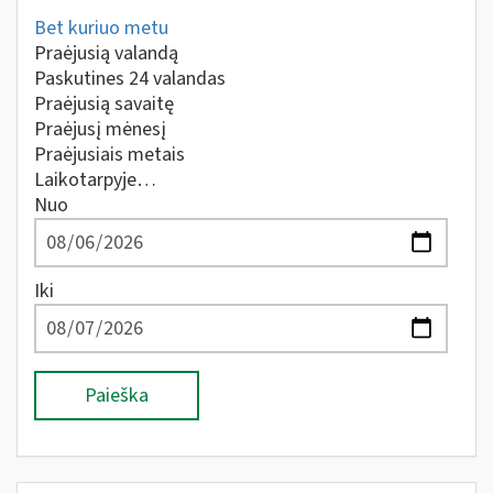
Bet kuriuo metu
Praėjusią valandą
Paskutines 24 valandas
Praėjusią savaitę
Praėjusį mėnesį
Praėjusiais metais
Laikotarpyje…
Nuo
Iki
Paieška