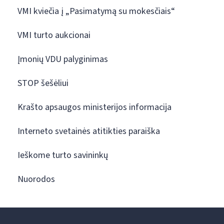
VMI kviečia į „Pasimatymą su mokesčiais“
VMI turto aukcionai
Įmonių VDU palyginimas
STOP šešėliui
Krašto apsaugos ministerijos informacija
Interneto svetainės atitikties paraiška
Ieškome turto savininkų
Nuorodos